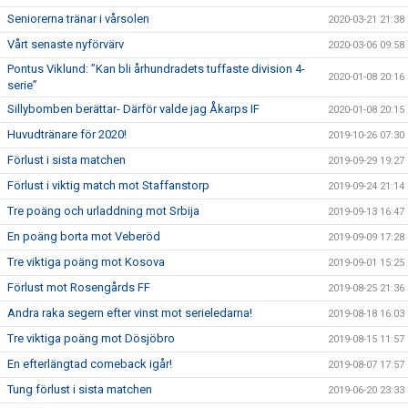
Seniorerna tränar i vårsolen
2020-03-21 21:38
Vårt senaste nyförvärv
2020-03-06 09:58
Pontus Viklund: ”Kan bli århundradets tuffaste division 4-
2020-01-08 20:16
serie”
Sillybomben berättar- Därför valde jag Åkarps IF
2020-01-08 20:15
Huvudtränare för 2020!
2019-10-26 07:30
Förlust i sista matchen
2019-09-29 19:27
Förlust i viktig match mot Staffanstorp
2019-09-24 21:14
Tre poäng och urladdning mot Srbija
2019-09-13 16:47
En poäng borta mot Veberöd
2019-09-09 17:28
Tre viktiga poäng mot Kosova
2019-09-01 15:25
Förlust mot Rosengårds FF
2019-08-25 21:36
Andra raka segern efter vinst mot serieledarna!
2019-08-18 16:03
Tre viktiga poäng mot Dösjöbro
2019-08-15 11:57
En efterlängtad comeback igår!
2019-08-07 17:57
Tung förlust i sista matchen
2019-06-20 23:33