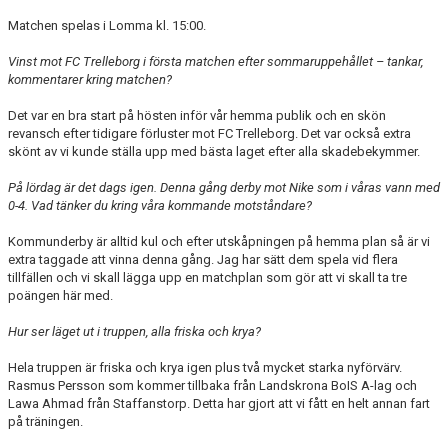
Matchen spelas i Lomma kl. 15:00.
Vinst mot FC Trelleborg i första matchen efter sommaruppehållet – tankar,
kommentarer kring matchen?
Det var en bra start på hösten inför vår hemma publik och en skön
revansch efter tidigare förluster mot FC Trelleborg. Det var också extra
skönt av vi kunde ställa upp med bästa laget efter alla skadebekymmer.
På lördag är det dags igen. Denna gång derby mot Nike som i våras vann med
0-4. Vad tänker du kring våra kommande motståndare?
Kommunderby är alltid kul och efter utskåpningen på hemma plan så är vi
extra taggade att vinna denna gång. Jag har sätt dem spela vid flera
tillfällen och vi skall lägga upp en matchplan som gör att vi skall ta tre
poängen här med.
Hur ser läget ut i truppen, alla friska och krya?
Hela truppen är friska och krya igen plus två mycket starka nyförvärv.
Rasmus Persson som kommer tillbaka från Landskrona BoIS A-lag och
Lawa Ahmad från Staffanstorp. Detta har gjort att vi fått en helt annan fart
på träningen.