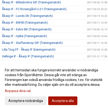
Åkarp IF - Billesholms GIF (Träningsmatch)
2017-04-02 15:38
Åkarp IF - FC Rosengård U-21 (Träningsmatch)
2017-03-25 20:22
Åkarp IF - Lunds SK (Träningsmatch)
2017-03-19 14:25
Åkarp IF - BW90 (Träningsmatch)
2017-03-11 14:39
Åkarp IF - Eslöv BK (Träningsmatch)
2017-03-05 16:19
Åkarp IF - Hyllie (Träningsmatch)
2017-03-02 10:44
Åkarp IF - Staffanstorp GIF (Träningsmatch)
2017-02-11 16:35
Lilla Torg FF - Åkarp IF (träningsmatch)
2017-02-04 15:28
Vellinge IF - Åkarp IF (Träningsmatch)
2017-01-21 17:36
Silly season över
2016-12-18 20:23
Försäsongsträning
För att hemsidan ska fungera korrekt använder vi nödvändiga
2016-12-06 21:25
cookies från SportAdmin. Dessa går inte att stänga av.
Definitiv seriesammansättning
2016-11-22 21:42
Föreningen kan också använda frivilliga cookies, t.ex. för statistik
eller marknadsföring. Du väljer själv om du vill acceptera dessa.
Anpassa dina val
Cookie-inställningar
Gå till Webbversion
Acceptera nödvändiga
Acceptera alla