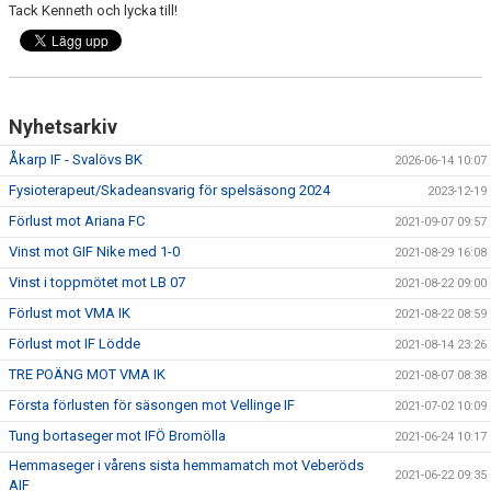
Tack Kenneth och lycka till!
Nyhetsarkiv
Åkarp IF - Svalövs BK
2026-06-14 10:07
Fysioterapeut/Skadeansvarig för spelsäsong 2024
2023-12-19
Förlust mot Ariana FC
2021-09-07 09:57
Vinst mot GIF Nike med 1-0
2021-08-29 16:08
Vinst i toppmötet mot LB 07
2021-08-22 09:00
Förlust mot VMA IK
2021-08-22 08:59
Förlust mot IF Lödde
2021-08-14 23:26
TRE POÄNG MOT VMA IK
2021-08-07 08:38
Första förlusten för säsongen mot Vellinge IF
2021-07-02 10:09
Tung bortaseger mot IFÖ Bromölla
2021-06-24 10:17
Hemmaseger i vårens sista hemmamatch mot Veberöds
2021-06-22 09:35
AIF