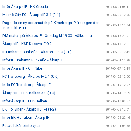
Inför Åkarps IF - NK Croatia
2017-05-24 08:41
Malmö City FC - Åkarps IF 3-1 (2-1)
2017-05-20 17:06
Dags för en ny bortamatch på Kirsebergs IP fredagen den
2017-05-18 19:24
19 maj kl 19:00
DM match på Åkarps IP - Onsdag kl 19:00 - Välkomna
2017-05-15 21:01
Åkarps IF - KSF Kosova IF 0-3
2017-05-13 17:11
IF Limhamn Bunkeflo - Åkarps IF 3-0 (1-0)
2017-05-06 17:42
Inför IF Limhamn Bunkeflo - Åkarp IF
2017-05-04 12:28
Inför Åkarp IF - GIF Nike
2017-04-27 17:49
FC Trelleborg - Åkarps IF 2-1 (0-0)
2017-04-22 17:00
Inför FC Trelleborg - Åkarp IF
2017-04-19 12:57
Åkarps IF - FBK Balkan 3-0 (0-0)
2017-04-14 19:19
Inför Åkarp IF - FBK Balkan
2017-04-13 08:57
BK Höllviken - Åkarp IF, 1-4 (1-2)
2017-04-08 17:01
Inför BK Höllviken - Åkarp IF
2017-04-05 20:16
Fotbollskåne intervjuar...
2017-04-04 09:55