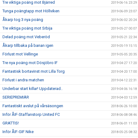
Tre viktiga poäng mot Bjärred
2019-06-16 23:29
Tunga poängtapp mot Höllviken
2019-06-09 23:07
Åkarp tog 3 nya poäng
2019-06-02 20:24
Tre viktiga poäng mot Srbija
2019-05-27 00:07
Delad poäng mot Veberöd
2019-05-21 22:34
Åkarp tillbaka på banan igen
2019-05-19 15:15
Förlust mot Vellinge
2019-05-05 20:35
Tre nya poäng mot Dösjöbro IF
2019-04-27 17:20
Fantastisk bortavinst mot Lilla Torg
2019-04-20 17:00
Förlust i andra matchen
2019-04-12 22:31
Underbar start killar! Uppdaterad..
2019-04-06 16:18
SERIEPREMIÄR
2019-04-03 12:59
Fantastiskt avslut på vårsäsongen
2018-06-26 10:00
Inför ÅIF-Staffanstorp United FC
2018-06-08 08:46
GRATTIS!
2018-06-01 11:03
Inför ÅIF-GIF Nike
2018-05-25 08:32