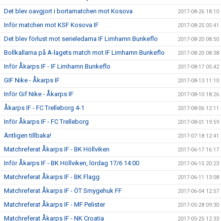
Det blev oavgjort i bortamatchen mot Kosova
2017-08-26 18:10
Inför matchen mot KSF Kosova IF
2017-08-25 05:41
Det blev förlust mot serieledarna IF Limhamn Bunkeflo
2017-08-20 08:50
Bollkallarna på A-lagets match mot IF Limhamn Bunkeflo
2017-08-20 08:38
Inför Åkarps IF - IF Limhamn Bunkeflo
2017-08-17 05:42
GIF Nike - Åkarps IF
2017-08-13 11:10
Inför Gif Nike - Åkarps IF
2017-08-10 18:26
Åkarps IF - FC Trelleborg 4-1
2017-08-06 12:11
Inför Åkarps IF - FC Trelleborg
2017-08-01 19:59
Äntligen tillbaka!
2017-07-18 12:41
Matchreferat Åkarps IF - BK Höllviken
2017-06-17 16:17
Inför Åkarps IF - BK Höllviken, lördag 17/6 14:00
2017-06-15 20:23
Matchreferat Åkarps IF - BK Flagg
2017-06-11 13:08
Matchreferat Åkarps IF - ÖT Smygehuk FF
2017-06-04 12:57
Matchreferat Åkarps IF - MF Pelister
2017-05-28 09:30
Matchreferat Åkarps IF - NK Croatia
2017-05-25 12:33