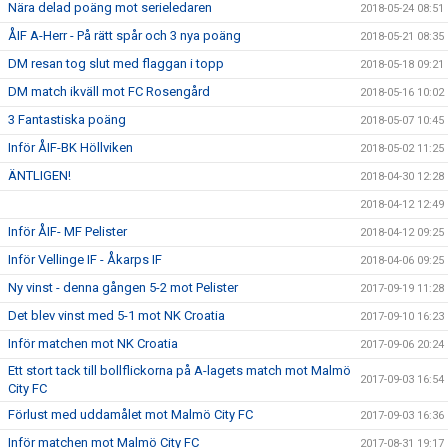
Nära delad poäng mot serieledaren
2018-05-24 08:51
ÅIF A-Herr - På rätt spår och 3 nya poäng
2018-05-21 08:35
DM resan tog slut med flaggan i topp
2018-05-18 09:21
DM match ikväll mot FC Rosengård
2018-05-16 10:02
3 Fantastiska poäng
2018-05-07 10:45
Inför ÅIF-BK Höllviken
2018-05-02 11:25
ÄNTLIGEN!
2018-04-30 12:28
2018-04-12 12:49
Inför ÅIF- MF Pelister
2018-04-12 09:25
Inför Vellinge IF - Åkarps IF
2018-04-06 09:25
Ny vinst - denna gången 5-2 mot Pelister
2017-09-19 11:28
Det blev vinst med 5-1 mot NK Croatia
2017-09-10 16:23
Inför matchen mot NK Croatia
2017-09-06 20:24
Ett stort tack till bollflickorna på A-lagets match mot Malmö
2017-09-03 16:54
City FC
Förlust med uddamålet mot Malmö City FC
2017-09-03 16:36
Inför matchen mot Malmö City FC
2017-08-31 19:17