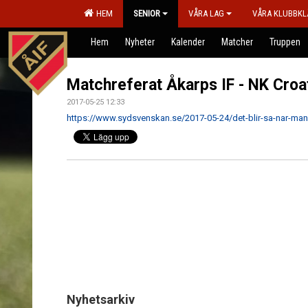
HEM
SENIOR
VÅRA LAG
VÅRA KLUBBKL
Hem
Nyheter
Kalender
Matcher
Truppen
Matchreferat Åkarps IF - NK Croa
2017-05-25 12:33
https://www.sydsvenskan.se/2017-05-24/det-blir-sa-nar-man-
Nyhetsarkiv