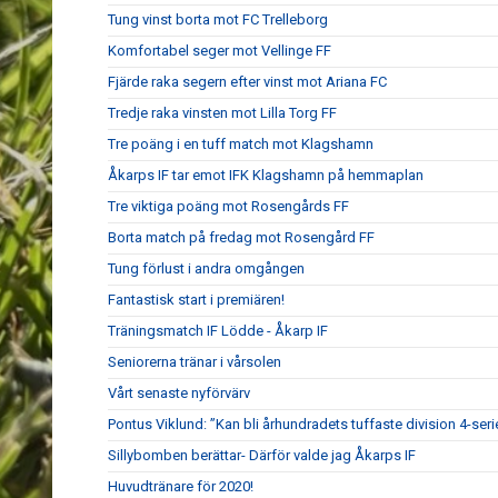
Tung vinst borta mot FC Trelleborg
Komfortabel seger mot Vellinge FF
Fjärde raka segern efter vinst mot Ariana FC
Tredje raka vinsten mot Lilla Torg FF
Tre poäng i en tuff match mot Klagshamn
Åkarps IF tar emot IFK Klagshamn på hemmaplan
Tre viktiga poäng mot Rosengårds FF
Borta match på fredag mot Rosengård FF
Tung förlust i andra omgången
Fantastisk start i premiären!
Träningsmatch IF Lödde - Åkarp IF
Seniorerna tränar i vårsolen
Vårt senaste nyförvärv
Pontus Viklund: ”Kan bli århundradets tuffaste division 4-seri
Sillybomben berättar- Därför valde jag Åkarps IF
Huvudtränare för 2020!