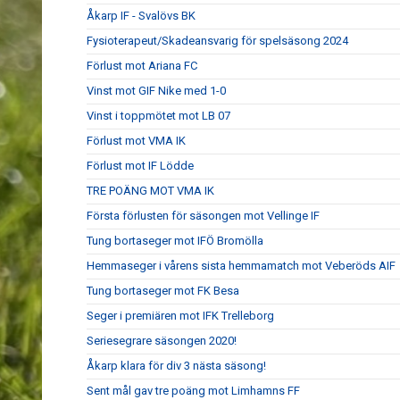
Åkarp IF - Svalövs BK
Fysioterapeut/Skadeansvarig för spelsäsong 2024
Förlust mot Ariana FC
Vinst mot GIF Nike med 1-0
Vinst i toppmötet mot LB 07
Förlust mot VMA IK
Förlust mot IF Lödde
TRE POÄNG MOT VMA IK
Första förlusten för säsongen mot Vellinge IF
Tung bortaseger mot IFÖ Bromölla
Hemmaseger i vårens sista hemmamatch mot Veberöds AIF
Tung bortaseger mot FK Besa
Seger i premiären mot IFK Trelleborg
Seriesegrare säsongen 2020!
Åkarp klara för div 3 nästa säsong!
Sent mål gav tre poäng mot Limhamns FF