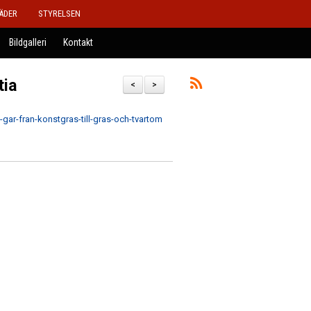
ÄDER
STYRELSEN
Bildgalleri
Kontakt
tia
<
>
gar-fran-konstgras-till-gras-och-tvartom