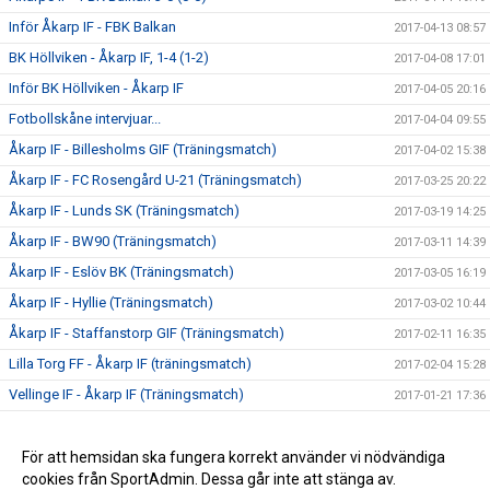
Inför Åkarp IF - FBK Balkan
2017-04-13 08:57
BK Höllviken - Åkarp IF, 1-4 (1-2)
2017-04-08 17:01
Inför BK Höllviken - Åkarp IF
2017-04-05 20:16
Fotbollskåne intervjuar...
2017-04-04 09:55
Åkarp IF - Billesholms GIF (Träningsmatch)
2017-04-02 15:38
Åkarp IF - FC Rosengård U-21 (Träningsmatch)
2017-03-25 20:22
Åkarp IF - Lunds SK (Träningsmatch)
2017-03-19 14:25
Åkarp IF - BW90 (Träningsmatch)
2017-03-11 14:39
Åkarp IF - Eslöv BK (Träningsmatch)
2017-03-05 16:19
Åkarp IF - Hyllie (Träningsmatch)
2017-03-02 10:44
Åkarp IF - Staffanstorp GIF (Träningsmatch)
2017-02-11 16:35
Lilla Torg FF - Åkarp IF (träningsmatch)
2017-02-04 15:28
Vellinge IF - Åkarp IF (Träningsmatch)
2017-01-21 17:36
Silly season över
2016-12-18 20:23
Försäsongsträning
För att hemsidan ska fungera korrekt använder vi nödvändiga
2016-12-06 21:25
cookies från SportAdmin. Dessa går inte att stänga av.
Definitiv seriesammansättning
2016-11-22 21:42