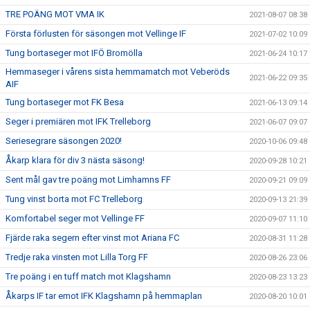
TRE POÄNG MOT VMA IK
2021-08-07 08:38
Första förlusten för säsongen mot Vellinge IF
2021-07-02 10:09
Tung bortaseger mot IFÖ Bromölla
2021-06-24 10:17
Hemmaseger i vårens sista hemmamatch mot Veberöds
2021-06-22 09:35
AIF
Tung bortaseger mot FK Besa
2021-06-13 09:14
Seger i premiären mot IFK Trelleborg
2021-06-07 09:07
Seriesegrare säsongen 2020!
2020-10-06 09:48
Åkarp klara för div 3 nästa säsong!
2020-09-28 10:21
Sent mål gav tre poäng mot Limhamns FF
2020-09-21 09:09
Tung vinst borta mot FC Trelleborg
2020-09-13 21:39
Komfortabel seger mot Vellinge FF
2020-09-07 11:10
Fjärde raka segern efter vinst mot Ariana FC
2020-08-31 11:28
Tredje raka vinsten mot Lilla Torg FF
2020-08-26 23:06
Tre poäng i en tuff match mot Klagshamn
2020-08-23 13:23
Åkarps IF tar emot IFK Klagshamn på hemmaplan
2020-08-20 10:01