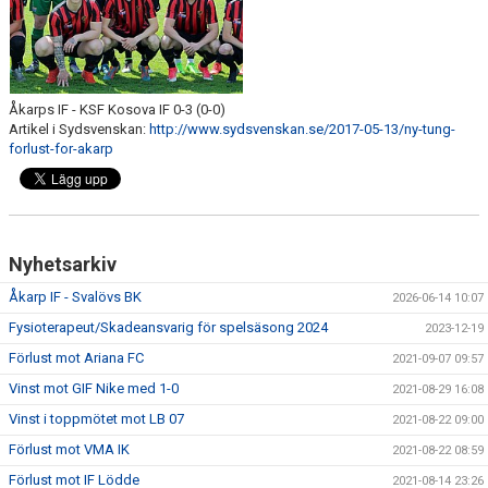
Åkarps IF - KSF Kosova IF 0-3 (0-0)
Artikel i Sydsvenskan:
http://www.sydsvenskan.se/2017-05-13/ny-tung-
forlust-for-akarp
Nyhetsarkiv
Åkarp IF - Svalövs BK
2026-06-14 10:07
Fysioterapeut/Skadeansvarig för spelsäsong 2024
2023-12-19
Förlust mot Ariana FC
2021-09-07 09:57
Vinst mot GIF Nike med 1-0
2021-08-29 16:08
Vinst i toppmötet mot LB 07
2021-08-22 09:00
Förlust mot VMA IK
2021-08-22 08:59
Förlust mot IF Lödde
2021-08-14 23:26