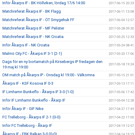
Inför Åkarps IF - BK Höllviken, lördag 17/6 14:00
2017-06-15 20:23
Matchreferat Åkarps IF - BK Flagg
2017-06-11 13:08
Matchreferat Åkarps IF - ÖT Smygehuk FF
2017-06-04 12:57
Matchreferat Åkarps IF - MF Pelister
2017-05-28 09:30
Matchreferat Åkarps IF - NK Croatia
2017-05-25 12:33
Inför Åkarps IF - NK Croatia
2017-05-24 08:41
Malmö City FC - Åkarps IF 3-1 (2-1)
2017-05-20 17:06
Dags för en ny bortamatch på Kirsebergs IP fredagen den
2017-05-18 19:24
19 maj kl 19:00
DM match på Åkarps IP - Onsdag kl 19:00 - Välkomna
2017-05-15 21:01
Åkarps IF - KSF Kosova IF 0-3
2017-05-13 17:11
IF Limhamn Bunkeflo - Åkarps IF 3-0 (1-0)
2017-05-06 17:42
Inför IF Limhamn Bunkeflo - Åkarp IF
2017-05-04 12:28
Inför Åkarp IF - GIF Nike
2017-04-27 17:49
FC Trelleborg - Åkarps IF 2-1 (0-0)
2017-04-22 17:00
Inför FC Trelleborg - Åkarp IF
2017-04-19 12:57
Åkarps IF - FBK Balkan 3-0 (0-0)
2017-04-14 19:19