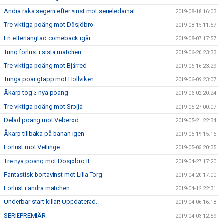
Andra raka segern efter vinst mot serieledarna!
2019-08-18 16:03
Tre viktiga poäng mot Dösjöbro
2019-08-15 11:57
En efterlängtad comeback igår!
2019-08-07 17:57
Tung förlust i sista matchen
2019-06-20 23:33
Tre viktiga poäng mot Bjärred
2019-06-16 23:29
Tunga poängtapp mot Höllviken
2019-06-09 23:07
Åkarp tog 3 nya poäng
2019-06-02 20:24
Tre viktiga poäng mot Srbija
2019-05-27 00:07
Delad poäng mot Veberöd
2019-05-21 22:34
Åkarp tillbaka på banan igen
2019-05-19 15:15
Förlust mot Vellinge
2019-05-05 20:35
Tre nya poäng mot Dösjöbro IF
2019-04-27 17:20
Fantastisk bortavinst mot Lilla Torg
2019-04-20 17:00
Förlust i andra matchen
2019-04-12 22:31
Underbar start killar! Uppdaterad..
2019-04-06 16:18
SERIEPREMIÄR
2019-04-03 12:59