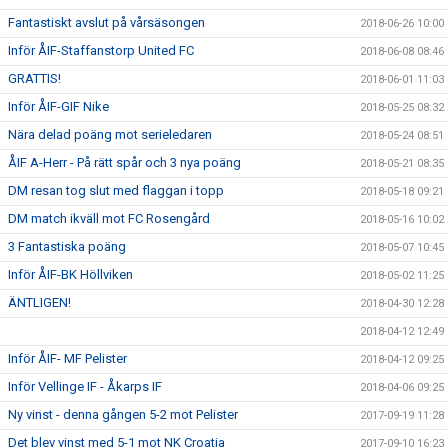
Fantastiskt avslut på vårsäsongen
2018-06-26 10:00
Inför ÅIF-Staffanstorp United FC
2018-06-08 08:46
GRATTIS!
2018-06-01 11:03
Inför ÅIF-GIF Nike
2018-05-25 08:32
Nära delad poäng mot serieledaren
2018-05-24 08:51
ÅIF A-Herr - På rätt spår och 3 nya poäng
2018-05-21 08:35
DM resan tog slut med flaggan i topp
2018-05-18 09:21
DM match ikväll mot FC Rosengård
2018-05-16 10:02
3 Fantastiska poäng
2018-05-07 10:45
Inför ÅIF-BK Höllviken
2018-05-02 11:25
ÄNTLIGEN!
2018-04-30 12:28
2018-04-12 12:49
Inför ÅIF- MF Pelister
2018-04-12 09:25
Inför Vellinge IF - Åkarps IF
2018-04-06 09:25
Ny vinst - denna gången 5-2 mot Pelister
2017-09-19 11:28
Det blev vinst med 5-1 mot NK Croatia
2017-09-10 16:23