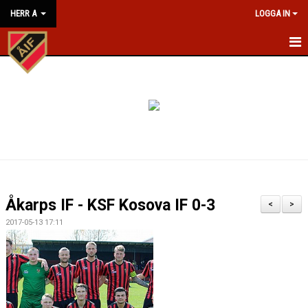
HERR A
LOGGA IN
HEM
NYHETER
KALENDER
MATCHER
TRUPPEN
Åkarps IF - KSF Kosova IF 0-3
<
>
BILDGALLERI
2017-05-13 17:11
KONTAKT