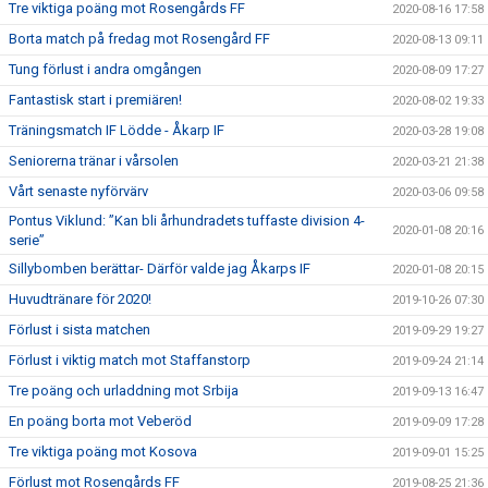
Tre viktiga poäng mot Rosengårds FF
2020-08-16 17:58
Borta match på fredag mot Rosengård FF
2020-08-13 09:11
Tung förlust i andra omgången
2020-08-09 17:27
Fantastisk start i premiären!
2020-08-02 19:33
Träningsmatch IF Lödde - Åkarp IF
2020-03-28 19:08
Seniorerna tränar i vårsolen
2020-03-21 21:38
Vårt senaste nyförvärv
2020-03-06 09:58
Pontus Viklund: ”Kan bli århundradets tuffaste division 4-
2020-01-08 20:16
serie”
Sillybomben berättar- Därför valde jag Åkarps IF
2020-01-08 20:15
Huvudtränare för 2020!
2019-10-26 07:30
Förlust i sista matchen
2019-09-29 19:27
Förlust i viktig match mot Staffanstorp
2019-09-24 21:14
Tre poäng och urladdning mot Srbija
2019-09-13 16:47
En poäng borta mot Veberöd
2019-09-09 17:28
Tre viktiga poäng mot Kosova
2019-09-01 15:25
Förlust mot Rosengårds FF
2019-08-25 21:36