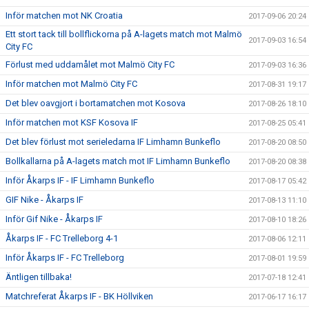
Inför matchen mot NK Croatia
2017-09-06 20:24
Ett stort tack till bollflickorna på A-lagets match mot Malmö
2017-09-03 16:54
City FC
Förlust med uddamålet mot Malmö City FC
2017-09-03 16:36
Inför matchen mot Malmö City FC
2017-08-31 19:17
Det blev oavgjort i bortamatchen mot Kosova
2017-08-26 18:10
Inför matchen mot KSF Kosova IF
2017-08-25 05:41
Det blev förlust mot serieledarna IF Limhamn Bunkeflo
2017-08-20 08:50
Bollkallarna på A-lagets match mot IF Limhamn Bunkeflo
2017-08-20 08:38
Inför Åkarps IF - IF Limhamn Bunkeflo
2017-08-17 05:42
GIF Nike - Åkarps IF
2017-08-13 11:10
Inför Gif Nike - Åkarps IF
2017-08-10 18:26
Åkarps IF - FC Trelleborg 4-1
2017-08-06 12:11
Inför Åkarps IF - FC Trelleborg
2017-08-01 19:59
Äntligen tillbaka!
2017-07-18 12:41
Matchreferat Åkarps IF - BK Höllviken
2017-06-17 16:17