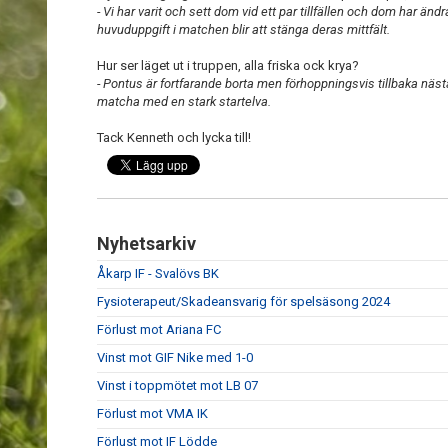
- Vi har varit och sett dom vid ett par tillfällen och dom har ändra
huvuduppgift i matchen blir att stänga deras mittfält.
Hur ser läget ut i truppen, alla friska ock krya?
- Pontus är fortfarande borta men förhoppningsvis tillbaka näs
matcha med en stark startelva.
Tack Kenneth och lycka till!
Nyhetsarkiv
Åkarp IF - Svalövs BK
Fysioterapeut/Skadeansvarig för spelsäsong 2024
Förlust mot Ariana FC
Vinst mot GIF Nike med 1-0
Vinst i toppmötet mot LB 07
Förlust mot VMA IK
Förlust mot IF Lödde