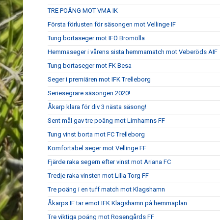
TRE POÄNG MOT VMA IK
Första förlusten för säsongen mot Vellinge IF
Tung bortaseger mot IFÖ Bromölla
Hemmaseger i vårens sista hemmamatch mot Veberöds AIF
Tung bortaseger mot FK Besa
Seger i premiären mot IFK Trelleborg
Seriesegrare säsongen 2020!
Åkarp klara för div 3 nästa säsong!
Sent mål gav tre poäng mot Limhamns FF
Tung vinst borta mot FC Trelleborg
Komfortabel seger mot Vellinge FF
Fjärde raka segern efter vinst mot Ariana FC
Tredje raka vinsten mot Lilla Torg FF
Tre poäng i en tuff match mot Klagshamn
Åkarps IF tar emot IFK Klagshamn på hemmaplan
Tre viktiga poäng mot Rosengårds FF