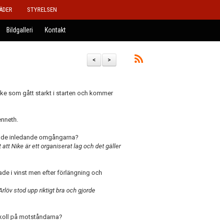
ÄDER
STYRELSEN
Bildgalleri
Kontakt
<
>
ike som gått starkt i starten och kommer
enneth.
ter de inledande omgångarna?
t att Nike är ett organiserat lag och det gäller
e i vinst men efter förlängning och
Arlöv stod upp riktigt bra och gjorde
 koll på motståndarna?