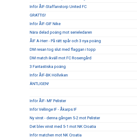
Inför ÅIF-Staffanstorp United FC
GRATTIS!
Inför ÅIF-GIF Nike
Nära delad poäng mot serieledaren
ÅIF A-Herr - På rätt spår och 3 nya poäng
DM resan tog slut med flaggan i topp
DM match ikväll mot FC Rosengård
3 Fantastiska poäng
Inför ÅIF-BK Höllviken
ÄNTLIGEN!
Inför ÅIF- MF Pelister
Inför Vellinge IF - Åkarps IF
Ny vinst - denna gången 5-2 mot Pelister
Det blev vinst med 5-1 mot NK Croatia
Inför matchen mot NK Croatia