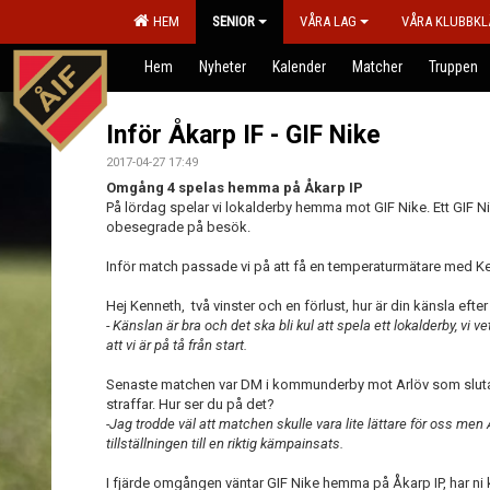
HEM
SENIOR
VÅRA LAG
VÅRA KLUBBKL
Hem
Nyheter
Kalender
Matcher
Truppen
Inför Åkarp IF - GIF Nike
2017-04-27 17:49
Omgång 4 spelas hemma på Åkarp IP
På lördag spelar vi lokalderby hemma mot GIF Nike. Ett GIF N
obesegrade på besök.
Inför match passade vi på att få en temperaturmätare med K
Hej Kenneth, två vinster och en förlust, hur är din känsla ef
- Känslan är bra och det ska bli kul att spela ett lokalderby, vi ve
att vi är på tå från start.
Senaste matchen var DM i kommunderby mot Arlöv som slutad
straffar. Hur ser du på det?
-Jag trodde väl att matchen skulle vara lite lättare för oss men 
tillställningen till en riktig kämpainsats.
I fjärde omgången väntar GIF Nike hemma på Åkarp IP, har ni