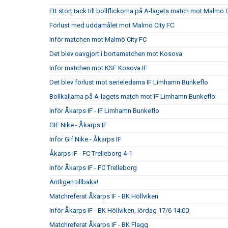
Ett stort tack till bollflickorna på A-lagets match mot Malmö 
Förlust med uddamålet mot Malmö City FC
Inför matchen mot Malmö City FC
Det blev oavgjort i bortamatchen mot Kosova
Inför matchen mot KSF Kosova IF
Det blev förlust mot serieledarna IF Limhamn Bunkeflo
Bollkallarna på A-lagets match mot IF Limhamn Bunkeflo
Inför Åkarps IF - IF Limhamn Bunkeflo
GIF Nike - Åkarps IF
Inför Gif Nike - Åkarps IF
Åkarps IF - FC Trelleborg 4-1
Inför Åkarps IF - FC Trelleborg
Äntligen tillbaka!
Matchreferat Åkarps IF - BK Höllviken
Inför Åkarps IF - BK Höllviken, lördag 17/6 14:00
Matchreferat Åkarps IF - BK Flagg