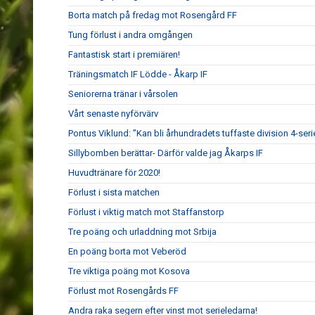
Borta match på fredag mot Rosengård FF
Tung förlust i andra omgången
Fantastisk start i premiären!
Träningsmatch IF Lödde - Åkarp IF
Seniorerna tränar i vårsolen
Vårt senaste nyförvärv
Pontus Viklund: ”Kan bli århundradets tuffaste division 4-seri
Sillybomben berättar- Därför valde jag Åkarps IF
Huvudtränare för 2020!
Förlust i sista matchen
Förlust i viktig match mot Staffanstorp
Tre poäng och urladdning mot Srbija
En poäng borta mot Veberöd
Tre viktiga poäng mot Kosova
Förlust mot Rosengårds FF
Andra raka segern efter vinst mot serieledarna!