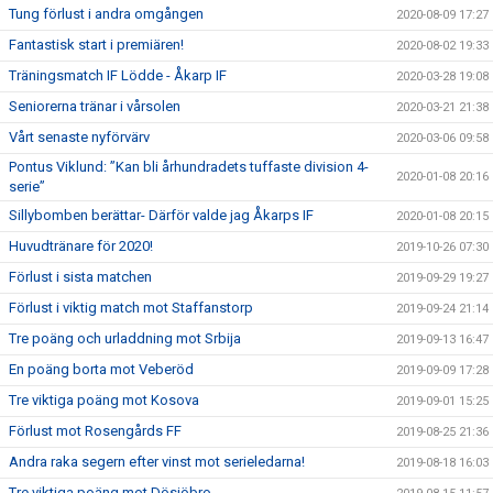
Tung förlust i andra omgången
2020-08-09 17:27
Fantastisk start i premiären!
2020-08-02 19:33
Träningsmatch IF Lödde - Åkarp IF
2020-03-28 19:08
Seniorerna tränar i vårsolen
2020-03-21 21:38
Vårt senaste nyförvärv
2020-03-06 09:58
Pontus Viklund: ”Kan bli århundradets tuffaste division 4-
2020-01-08 20:16
serie”
Sillybomben berättar- Därför valde jag Åkarps IF
2020-01-08 20:15
Huvudtränare för 2020!
2019-10-26 07:30
Förlust i sista matchen
2019-09-29 19:27
Förlust i viktig match mot Staffanstorp
2019-09-24 21:14
Tre poäng och urladdning mot Srbija
2019-09-13 16:47
En poäng borta mot Veberöd
2019-09-09 17:28
Tre viktiga poäng mot Kosova
2019-09-01 15:25
Förlust mot Rosengårds FF
2019-08-25 21:36
Andra raka segern efter vinst mot serieledarna!
2019-08-18 16:03
Tre viktiga poäng mot Dösjöbro