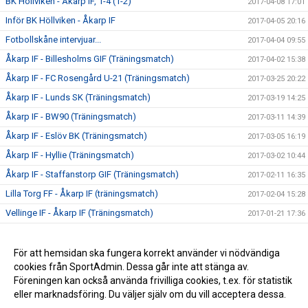
BK Höllviken - Åkarp IF, 1-4 (1-2)
2017-04-08 17:01
Inför BK Höllviken - Åkarp IF
2017-04-05 20:16
Fotbollskåne intervjuar...
2017-04-04 09:55
Åkarp IF - Billesholms GIF (Träningsmatch)
2017-04-02 15:38
Åkarp IF - FC Rosengård U-21 (Träningsmatch)
2017-03-25 20:22
Åkarp IF - Lunds SK (Träningsmatch)
2017-03-19 14:25
Åkarp IF - BW90 (Träningsmatch)
2017-03-11 14:39
Åkarp IF - Eslöv BK (Träningsmatch)
2017-03-05 16:19
Åkarp IF - Hyllie (Träningsmatch)
2017-03-02 10:44
Åkarp IF - Staffanstorp GIF (Träningsmatch)
2017-02-11 16:35
Lilla Torg FF - Åkarp IF (träningsmatch)
2017-02-04 15:28
Vellinge IF - Åkarp IF (Träningsmatch)
2017-01-21 17:36
Silly season över
2016-12-18 20:23
Försäsongsträning
För att hemsidan ska fungera korrekt använder vi nödvändiga
2016-12-06 21:25
cookies från SportAdmin. Dessa går inte att stänga av.
Definitiv seriesammansättning
2016-11-22 21:42
Föreningen kan också använda frivilliga cookies, t.ex. för statistik
eller marknadsföring. Du väljer själv om du vill acceptera dessa.