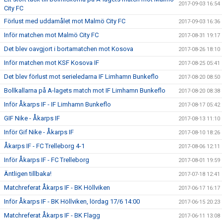
2017-09-03 16:54
City FC
Förlust med uddamålet mot Malmö City FC
2017-09-03 16:36
Inför matchen mot Malmö City FC
2017-08-31 19:17
Det blev oavgjort i bortamatchen mot Kosova
2017-08-26 18:10
Inför matchen mot KSF Kosova IF
2017-08-25 05:41
Det blev förlust mot serieledarna IF Limhamn Bunkeflo
2017-08-20 08:50
Bollkallarna på A-lagets match mot IF Limhamn Bunkeflo
2017-08-20 08:38
Inför Åkarps IF - IF Limhamn Bunkeflo
2017-08-17 05:42
GIF Nike - Åkarps IF
2017-08-13 11:10
Inför Gif Nike - Åkarps IF
2017-08-10 18:26
Åkarps IF - FC Trelleborg 4-1
2017-08-06 12:11
Inför Åkarps IF - FC Trelleborg
2017-08-01 19:59
Äntligen tillbaka!
2017-07-18 12:41
Matchreferat Åkarps IF - BK Höllviken
2017-06-17 16:17
Inför Åkarps IF - BK Höllviken, lördag 17/6 14:00
2017-06-15 20:23
Matchreferat Åkarps IF - BK Flagg
2017-06-11 13:08