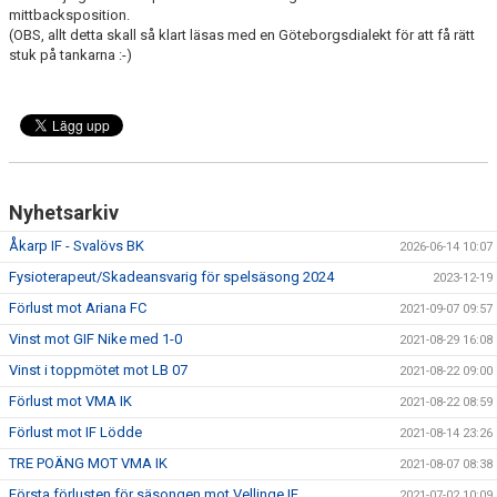
mittbacksposition.
(OBS, allt detta skall så klart läsas med en Göteborgsdialekt för att få rätt
stuk på tankarna :-)
Nyhetsarkiv
Åkarp IF - Svalövs BK
2026-06-14 10:07
Fysioterapeut/Skadeansvarig för spelsäsong 2024
2023-12-19
Förlust mot Ariana FC
2021-09-07 09:57
Vinst mot GIF Nike med 1-0
2021-08-29 16:08
Vinst i toppmötet mot LB 07
2021-08-22 09:00
Förlust mot VMA IK
2021-08-22 08:59
Förlust mot IF Lödde
2021-08-14 23:26
TRE POÄNG MOT VMA IK
2021-08-07 08:38
Första förlusten för säsongen mot Vellinge IF
2021-07-02 10:09