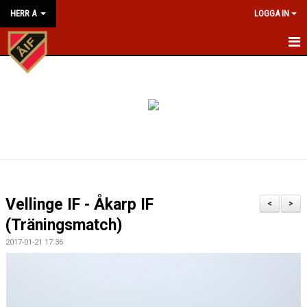
HERR A
LOGGA IN
HEM
NYHETER
KALENDER
MATCHER
TRUPPEN
Vellinge IF - Åkarp IF
<
>
BILDGALLERI
(Träningsmatch)
2017-01-21 17:36
KONTAKT