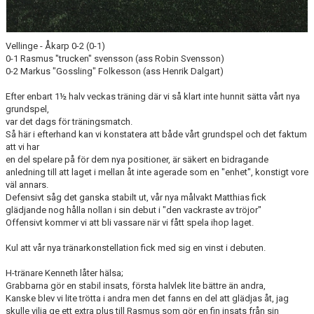
Vellinge - Åkarp 0-2 (0-1)
0-1 Rasmus "trucken" svensson (ass Robin Svensson)
0-2 Markus "Gossling" Folkesson (ass Henrik Dalgart)
Efter enbart 1½ halv veckas träning där vi så klart inte hunnit sätta vårt nya
grundspel,
var det dags för träningsmatch.
Så här i efterhand kan vi konstatera att både vårt grundspel och det faktum
att vi har
en del spelare på för dem nya positioner, är säkert en bidragande
anledning till att laget i mellan åt inte agerade som en "enhet", konstigt vore
väl annars.
Defensivt såg det ganska stabilt ut, vår nya målvakt Matthias fick
glädjande nog hålla nollan i sin debut i "den vackraste av tröjor"
Offensivt kommer vi att bli vassare när vi fått spela ihop laget.
Kul att vår nya tränarkonstellation fick med sig en vinst i debuten.
H-tränare Kenneth låter hälsa;
Grabbarna gör en stabil insats, första halvlek lite bättre än andra,
Kanske blev vi lite trötta i andra men det fanns en del att glädjas åt, jag
skulle vilja ge ett extra plus till Rasmus som gör en fin insats från sin