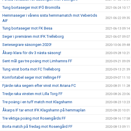
Tung bortaseger mot IFÖ Bromölla
2021-06-24 10:17
Hemmaseger i vårens sista hemmamatch mot Veberöds
2021-06-22 09:35
AIF
Tung bortaseger mot FK Besa
2021-06-13 09:14
Seger i premiären mot IFK Trelleborg
2021-06-07 09:07
Seriesegrare säsongen 2020!
2020-10-06 09:48
Åkarp klara för div 3 nästa säsong!
2020-09-28 10:21
Sent mål gav tre poäng mot Limhamns FF
2020-09-21 09:09
Tung vinst borta mot FC Trelleborg
2020-09-13 21:39
Komfortabel seger mot Vellinge FF
2020-09-07 11:10
Fjärde raka segern efter vinst mot Ariana FC
2020-08-31 11:28
Tredje raka vinsten mot Lilla Torg FF
2020-08-26 23:06
Tre poäng i en tuff match mot Klagshamn
2020-08-23 13:23
Åkarps IF tar emot IFK Klagshamn på hemmaplan
2020-08-20 10:01
Tre viktiga poäng mot Rosengårds FF
2020-08-16 17:58
Borta match på fredag mot Rosengård FF
2020-08-13 09:11