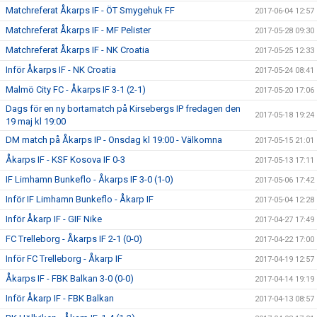
Matchreferat Åkarps IF - ÖT Smygehuk FF
2017-06-04 12:57
Matchreferat Åkarps IF - MF Pelister
2017-05-28 09:30
Matchreferat Åkarps IF - NK Croatia
2017-05-25 12:33
Inför Åkarps IF - NK Croatia
2017-05-24 08:41
Malmö City FC - Åkarps IF 3-1 (2-1)
2017-05-20 17:06
Dags för en ny bortamatch på Kirsebergs IP fredagen den
2017-05-18 19:24
19 maj kl 19:00
DM match på Åkarps IP - Onsdag kl 19:00 - Välkomna
2017-05-15 21:01
Åkarps IF - KSF Kosova IF 0-3
2017-05-13 17:11
IF Limhamn Bunkeflo - Åkarps IF 3-0 (1-0)
2017-05-06 17:42
Inför IF Limhamn Bunkeflo - Åkarp IF
2017-05-04 12:28
Inför Åkarp IF - GIF Nike
2017-04-27 17:49
FC Trelleborg - Åkarps IF 2-1 (0-0)
2017-04-22 17:00
Inför FC Trelleborg - Åkarp IF
2017-04-19 12:57
Åkarps IF - FBK Balkan 3-0 (0-0)
2017-04-14 19:19
Inför Åkarp IF - FBK Balkan
2017-04-13 08:57