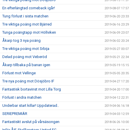
2019-08-15 11:57
En efterlängtad comeback igår!
2019-08-07 17:57
Tung förlust i sista matchen
2019-06-20 23:33
Tre viktiga poäng mot Bjärred
2019-06-16 23:29
Tunga poängtapp mot Höllviken
2019-06-09 23:07
Åkarp tog 3 nya poäng
2019-06-02 20:24
Tre viktiga poäng mot Srbija
2019-05-27 00:07
Delad poäng mot Veberöd
2019-05-21 22:34
Åkarp tillbaka på banan igen
2019-05-19 15:15
Förlust mot Vellinge
2019-05-05 20:35
Tre nya poäng mot Dösjöbro IF
2019-04-27 17:20
Fantastisk bortavinst mot Lilla Torg
2019-04-20 17:00
Förlust i andra matchen
2019-04-12 22:31
Underbar start killar! Uppdaterad..
2019-04-06 16:18
SERIEPREMIÄR
2019-04-03 12:59
Fantastiskt avslut på vårsäsongen
2018-06-26 10:00
Inför ÅIF-Staffanstorp United FC