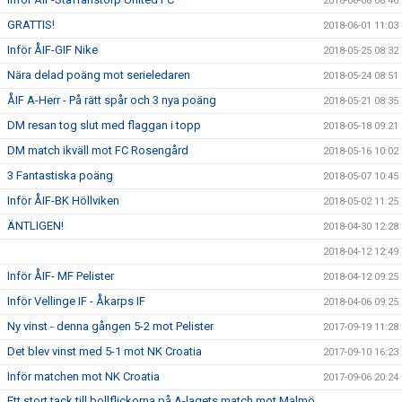
2018-06-08 08:46
GRATTIS!
2018-06-01 11:03
Inför ÅIF-GIF Nike
2018-05-25 08:32
Nära delad poäng mot serieledaren
2018-05-24 08:51
ÅIF A-Herr - På rätt spår och 3 nya poäng
2018-05-21 08:35
DM resan tog slut med flaggan i topp
2018-05-18 09:21
DM match ikväll mot FC Rosengård
2018-05-16 10:02
3 Fantastiska poäng
2018-05-07 10:45
Inför ÅIF-BK Höllviken
2018-05-02 11:25
ÄNTLIGEN!
2018-04-30 12:28
2018-04-12 12:49
Inför ÅIF- MF Pelister
2018-04-12 09:25
Inför Vellinge IF - Åkarps IF
2018-04-06 09:25
Ny vinst - denna gången 5-2 mot Pelister
2017-09-19 11:28
Det blev vinst med 5-1 mot NK Croatia
2017-09-10 16:23
Inför matchen mot NK Croatia
2017-09-06 20:24
Ett stort tack till bollflickorna på A-lagets match mot Malmö