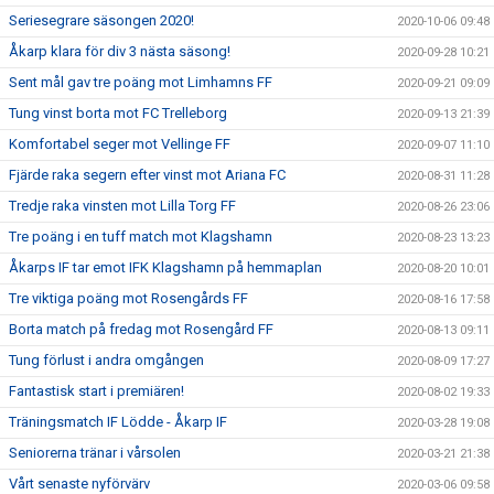
Seriesegrare säsongen 2020!
2020-10-06 09:48
Åkarp klara för div 3 nästa säsong!
2020-09-28 10:21
Sent mål gav tre poäng mot Limhamns FF
2020-09-21 09:09
Tung vinst borta mot FC Trelleborg
2020-09-13 21:39
Komfortabel seger mot Vellinge FF
2020-09-07 11:10
Fjärde raka segern efter vinst mot Ariana FC
2020-08-31 11:28
Tredje raka vinsten mot Lilla Torg FF
2020-08-26 23:06
Tre poäng i en tuff match mot Klagshamn
2020-08-23 13:23
Åkarps IF tar emot IFK Klagshamn på hemmaplan
2020-08-20 10:01
Tre viktiga poäng mot Rosengårds FF
2020-08-16 17:58
Borta match på fredag mot Rosengård FF
2020-08-13 09:11
Tung förlust i andra omgången
2020-08-09 17:27
Fantastisk start i premiären!
2020-08-02 19:33
Träningsmatch IF Lödde - Åkarp IF
2020-03-28 19:08
Seniorerna tränar i vårsolen
2020-03-21 21:38
Vårt senaste nyförvärv
2020-03-06 09:58