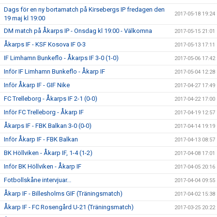
Dags för en ny bortamatch på Kirsebergs IP fredagen den
2017-05-18 19:24
19 maj kl 19:00
DM match på Åkarps IP - Onsdag kl 19:00 - Välkomna
2017-05-15 21:01
Åkarps IF - KSF Kosova IF 0-3
2017-05-13 17:11
IF Limhamn Bunkeflo - Åkarps IF 3-0 (1-0)
2017-05-06 17:42
Inför IF Limhamn Bunkeflo - Åkarp IF
2017-05-04 12:28
Inför Åkarp IF - GIF Nike
2017-04-27 17:49
FC Trelleborg - Åkarps IF 2-1 (0-0)
2017-04-22 17:00
Inför FC Trelleborg - Åkarp IF
2017-04-19 12:57
Åkarps IF - FBK Balkan 3-0 (0-0)
2017-04-14 19:19
Inför Åkarp IF - FBK Balkan
2017-04-13 08:57
BK Höllviken - Åkarp IF, 1-4 (1-2)
2017-04-08 17:01
Inför BK Höllviken - Åkarp IF
2017-04-05 20:16
Fotbollskåne intervjuar...
2017-04-04 09:55
Åkarp IF - Billesholms GIF (Träningsmatch)
2017-04-02 15:38
Åkarp IF - FC Rosengård U-21 (Träningsmatch)
2017-03-25 20:22