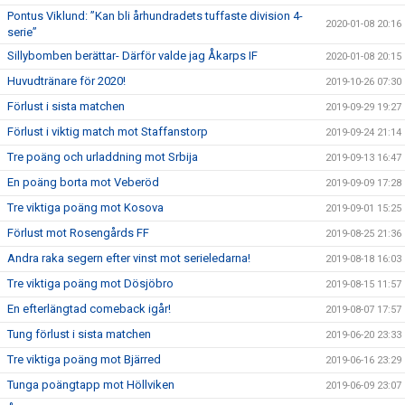
Pontus Viklund: ”Kan bli århundradets tuffaste division 4-
2020-01-08 20:16
serie”
Sillybomben berättar- Därför valde jag Åkarps IF
2020-01-08 20:15
Huvudtränare för 2020!
2019-10-26 07:30
Förlust i sista matchen
2019-09-29 19:27
Förlust i viktig match mot Staffanstorp
2019-09-24 21:14
Tre poäng och urladdning mot Srbija
2019-09-13 16:47
En poäng borta mot Veberöd
2019-09-09 17:28
Tre viktiga poäng mot Kosova
2019-09-01 15:25
Förlust mot Rosengårds FF
2019-08-25 21:36
Andra raka segern efter vinst mot serieledarna!
2019-08-18 16:03
Tre viktiga poäng mot Dösjöbro
2019-08-15 11:57
En efterlängtad comeback igår!
2019-08-07 17:57
Tung förlust i sista matchen
2019-06-20 23:33
Tre viktiga poäng mot Bjärred
2019-06-16 23:29
Tunga poängtapp mot Höllviken
2019-06-09 23:07