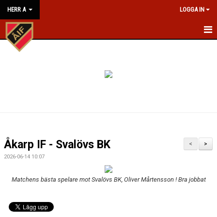
HERR A
LOGGA IN
HEM
NYHETER
KALENDER
MATCHER
TRUPPEN
Åkarp IF - Svalövs BK
<
>
BILDGALLERI
2026-06-14 10:07
KONTAKT
Matchens bästa spelare mot Svalövs BK, Oliver Mårtensson ! Bra jobbat