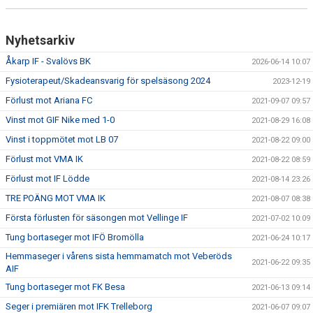
Nyhetsarkiv
Åkarp IF - Svalövs BK
2026-06-14 10:07
Fysioterapeut/Skadeansvarig för spelsäsong 2024
2023-12-19
Förlust mot Ariana FC
2021-09-07 09:57
Vinst mot GIF Nike med 1-0
2021-08-29 16:08
Vinst i toppmötet mot LB 07
2021-08-22 09:00
Förlust mot VMA IK
2021-08-22 08:59
Förlust mot IF Lödde
2021-08-14 23:26
TRE POÄNG MOT VMA IK
2021-08-07 08:38
Första förlusten för säsongen mot Vellinge IF
2021-07-02 10:09
Tung bortaseger mot IFÖ Bromölla
2021-06-24 10:17
Hemmaseger i vårens sista hemmamatch mot Veberöds
2021-06-22 09:35
AIF
Tung bortaseger mot FK Besa
2021-06-13 09:14
Seger i premiären mot IFK Trelleborg
2021-06-07 09:07