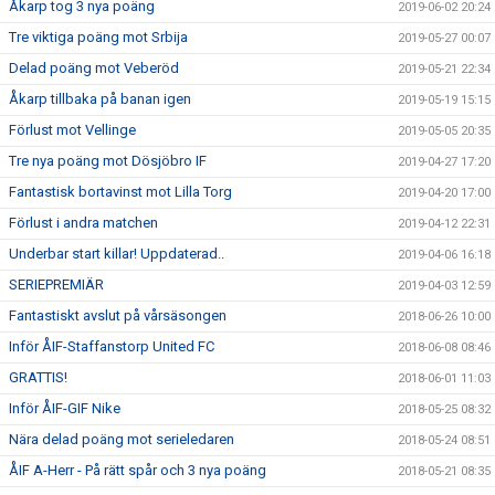
Åkarp tog 3 nya poäng
2019-06-02 20:24
Tre viktiga poäng mot Srbija
2019-05-27 00:07
Delad poäng mot Veberöd
2019-05-21 22:34
Åkarp tillbaka på banan igen
2019-05-19 15:15
Förlust mot Vellinge
2019-05-05 20:35
Tre nya poäng mot Dösjöbro IF
2019-04-27 17:20
Fantastisk bortavinst mot Lilla Torg
2019-04-20 17:00
Förlust i andra matchen
2019-04-12 22:31
Underbar start killar! Uppdaterad..
2019-04-06 16:18
SERIEPREMIÄR
2019-04-03 12:59
Fantastiskt avslut på vårsäsongen
2018-06-26 10:00
Inför ÅIF-Staffanstorp United FC
2018-06-08 08:46
GRATTIS!
2018-06-01 11:03
Inför ÅIF-GIF Nike
2018-05-25 08:32
Nära delad poäng mot serieledaren
2018-05-24 08:51
ÅIF A-Herr - På rätt spår och 3 nya poäng
2018-05-21 08:35