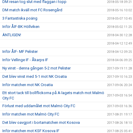
DM resan tog slut med flaggan i topp
2018-05-18 09:21
DM match ikväll mot FC Rosengård
2018-05-16 10:02
3 Fantastiska poäng
2018-05-07 10:45
Inför ÅIF-BK Höllviken
2018-05-02 11:25
ÄNTLIGEN!
2018-04-30 12:28
2018-04-12 12:49
Inför ÅIF- MF Pelister
2018-04-12 09:25
Inför Vellinge IF - Åkarps IF
2018-04-06 09:25
Ny vinst - denna gången 5-2 mot Pelister
2017-09-19 11:28
Det blev vinst med 5-1 mot NK Croatia
2017-09-10 16:23
Inför matchen mot NK Croatia
2017-09-06 20:24
Ett stort tack till bollflickorna på A-lagets match mot Malmö
2017-09-03 16:54
City FC
Förlust med uddamålet mot Malmö City FC
2017-09-03 16:36
Inför matchen mot Malmö City FC
2017-08-31 19:17
Det blev oavgjort i bortamatchen mot Kosova
2017-08-26 18:10
Inför matchen mot KSF Kosova IF
2017-08-25 05:41