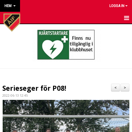
HEM
LOGGA IN
HEM
NYHETER
KALENDER
MATCHER
KONTAKT TILL VÅRA LAG
Serieseger för P08!
<
>
KONTAKT ÅKARP IF
2022-06-13 12:45
OM FÖRENINGEN
DOKUMENT
BESTÄLL VÅRA KLUBBKLÄDER