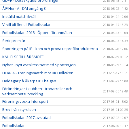
GDPR - Dataskyddsförordningen
2018-05-18 10:51
ÅIF Herr A - DM omgång 3
2018-05-02 11:52
Inställd match ikväll
2018-04-24 12:06
Vi vill bli fler till Fotbollskolan
2018-04-17 13:23
Fotbollskolan 2018 - Öppen för anmälan
2018-04-13 11:04
Seriepremiär
2018-04-03 14:39
Sportringen på IP - kom och prova ut profilprodukterna
2018-02-28 12:06
KALLELSE TILL ÅRSMÖTE
2018-02-19 09:52
Nyhet - nytt avtal tecknat med Sportringen
2018-01-09 13:54
HERR A - Träningsmatch mot BK Höllviken
2017-11-17 10:51
Heldagar på Åkarps IP i helgen
2017-09-22 11:08
Förändringar i klubben - tränarroller och
2017-09-05 19:48
verksamhetsutveckling
Föreningsvecka Intersport
2017-08-21 15:02
Brev från styrelsen
2017-08-21 09:25
Fotbollskolan 2017 avslutad
2017-07-02 12:07
Fotbollskolan
2017-06-10 10:17