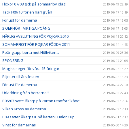
Flickor 07/08 gick på sommarlov idag
2019-06-19 22:19
Tack F09/10 för en härlig vår!
2019-06-17 13:19
Förlust för damerna
2019-06-17 13:05
3 OERHÖRT VIKTIGA POÄNG
2019-06-17 13:03
HÄRLIG AVSLUTNING FÖR POJKAR 2010
2019-06-16 20:52
SOMMARFEST FÖR POJKAR FÖDDA 2011
2019-06-14 14:43
Poängtapp borta mot Höllviken...
2019-06-09 23:36
SPONSRING
2019-06-07 21:05
Magisk seger för våra 15-åringar
2019-06-06 13:27
Biljetter till års festen
2019-06-05 13:23
Förlust för damerna
2019-06-04 22:50
Urladdning från herrarna!!!
2019-06-02 22:43
P06/07 satte Åkarp på kartan utanför Skåne!
2019-06-02 17:56
Vilken Kross av damerna
2019-06-02 17:13
P09 sätter Åkarps IF på kartan i Halör Cup.
2019-05-31 17:17
Vinst för damerna!!
2019-05-30 14:20