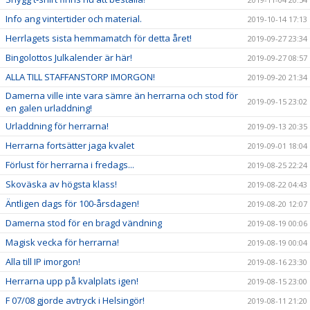
Info ang vintertider och material.
2019-10-14 17:13
Herrlagets sista hemmamatch för detta året!
2019-09-27 23:34
Bingolottos Julkalender är här!
2019-09-27 08:57
ALLA TILL STAFFANSTORP IMORGON!
2019-09-20 21:34
Damerna ville inte vara sämre än herrarna och stod för
2019-09-15 23:02
en galen urladdning!
Urladdning för herrarna!
2019-09-13 20:35
Herrarna fortsätter jaga kvalet
2019-09-01 18:04
Förlust för herrarna i fredags...
2019-08-25 22:24
Skoväska av högsta klass!
2019-08-22 04:43
Äntligen dags för 100-årsdagen!
2019-08-20 12:07
Damerna stod för en bragd vändning
2019-08-19 00:06
Magisk vecka för herrarna!
2019-08-19 00:04
Alla till IP imorgon!
2019-08-16 23:30
Herrarna upp på kvalplats igen!
2019-08-15 23:00
F 07/08 gjorde avtryck i Helsingör!
2019-08-11 21:20