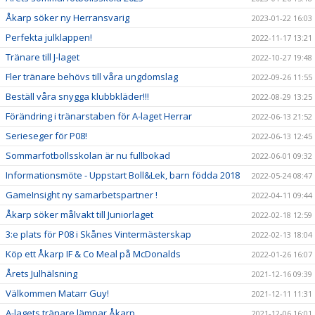
Åkarp söker ny Herransvarig
2023-01-22 16:03
Perfekta julklappen!
2022-11-17 13:21
Tränare till J-laget
2022-10-27 19:48
Fler tränare behövs till våra ungdomslag
2022-09-26 11:55
Beställ våra snygga klubbkläder!!!
2022-08-29 13:25
Förändring i tränarstaben för A-laget Herrar
2022-06-13 21:52
Serieseger för P08!
2022-06-13 12:45
Sommarfotbollsskolan är nu fullbokad
2022-06-01 09:32
Informationsmöte - Uppstart Boll&Lek, barn födda 2018
2022-05-24 08:47
GameInsight ny samarbetspartner !
2022-04-11 09:44
Åkarp söker målvakt till Juniorlaget
2022-02-18 12:59
3:e plats för P08 i Skånes Vintermästerskap
2022-02-13 18:04
Köp ett Åkarp IF & Co Meal på McDonalds
2022-01-26 16:07
Årets Julhälsning
2021-12-16 09:39
Välkommen Matarr Guy!
2021-12-11 11:31
A-lagets tränare lämnar Åkarp
2021-12-06 16:01