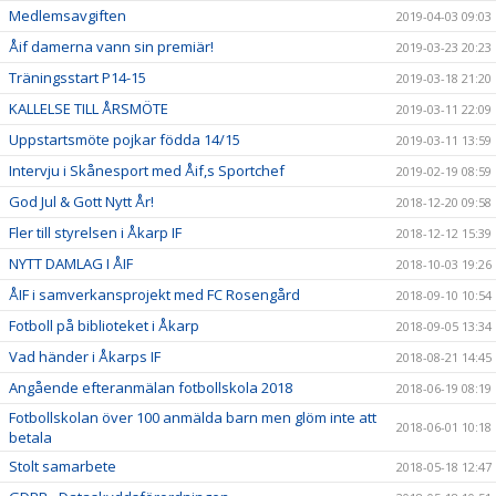
Medlemsavgiften
2019-04-03 09:03
Åif damerna vann sin premiär!
2019-03-23 20:23
Träningsstart P14-15
2019-03-18 21:20
KALLELSE TILL ÅRSMÖTE
2019-03-11 22:09
Uppstartsmöte pojkar födda 14/15
2019-03-11 13:59
Intervju i Skånesport med Åif,s Sportchef
2019-02-19 08:59
God Jul & Gott Nytt År!
2018-12-20 09:58
Fler till styrelsen i Åkarp IF
2018-12-12 15:39
NYTT DAMLAG I ÅIF
2018-10-03 19:26
ÅIF i samverkansprojekt med FC Rosengård
2018-09-10 10:54
Fotboll på biblioteket i Åkarp
2018-09-05 13:34
Vad händer i Åkarps IF
2018-08-21 14:45
Angående efteranmälan fotbollskola 2018
2018-06-19 08:19
Fotbollskolan över 100 anmälda barn men glöm inte att
2018-06-01 10:18
betala
Stolt samarbete
2018-05-18 12:47