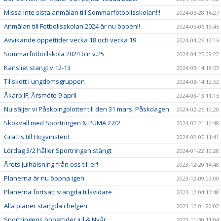
Missa inte sista anmälan till Sommarfotbollsskolan!!!
2024-05-28 16:27
Anmälan till Fotbollsskolan 2024 är nu öppen!!
2024-05-06 19:46
Avvikande öppettider vecka 18 och vecka 19
2024-04-26 13:16
Sommarfotbollskola 2024 blir v.25
2024-04-25 09:22
Kansliet stängt v 12-13
2024-03-14 18:53
Tillskott i ungdomsgruppen
2024-03-14 12:52
Åkarp IF; Årsmöte 9 april
2024-03-13 11:15
Nu säljer vi Påskbingolotter till den 31 mars, Påskdagen
2024-02-26 10:20
Skokväll med Sportringen & PUMA 27/2
2024-02-21 14:48
Grattis till Högvinsten!
2024-02-05 11:41
Lördag 3/2 håller Sportringen stängt
2024-01-22 10:28
Årets julhälsning från oss till er!
2023-12-20 14:48
Planerna är nu öppna igen
2023-12-09 09:00
Planerna fortsatt stängda tillsvidare
2023-12-04 10:48
Alla planer stängda i helgen
2023-12-01 20:02
Sportringens öppettider Jul & Nyår
2023-11-30 11:04