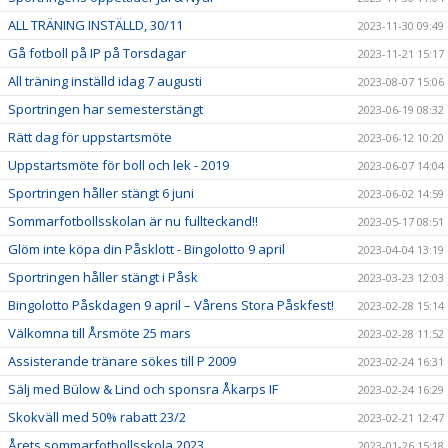
ALL TRÄNING INSTÄLLD, 30/11
2023-11-30 09:49
Gå fotboll på IP på Torsdagar
2023-11-21 15:17
All träning inställd idag 7 augusti
2023-08-07 15:06
Sportringen har semesterstängt
2023-06-19 08:32
Rätt dag för uppstartsmöte
2023-06-12 10:20
Uppstartsmöte för boll och lek - 2019
2023-06-07 14:04
Sportringen håller stängt 6 juni
2023-06-02 14:59
Sommarfotbollsskolan är nu fullteckand!!
2023-05-17 08:51
Glöm inte köpa din Påsklott - Bingolotto 9 april
2023-04-04 13:19
Sportringen håller stängt i Påsk
2023-03-23 12:03
Bingolotto Påskdagen 9 april – Vårens Stora Påskfest!
2023-02-28 15:14
Välkomna till Årsmöte 25 mars
2023-02-28 11:52
Assisterande tränare sökes till P 2009
2023-02-24 16:31
Sälj med Bülow & Lind och sponsra Åkarps IF
2023-02-24 16:29
Skokväll med 50% rabatt 23/2
2023-02-21 12:47
Årets sommarfotbollsskola 2023
2023-01-26 15:18