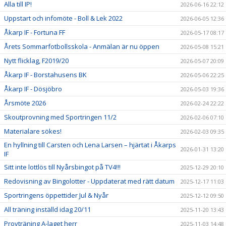
Alla till IP!
2026-06-16 22:12
Uppstart och infomöte - Boll & Lek 2022
2026-06-05 12:36
Åkarp IF - Fortuna FF
2026-05-17 08:17
Årets Sommarfotbollsskola - Anmälan är nu öppen
2026-05-08 15:21
Nytt flicklag, F2019/20
2026-05-07 20:09
Åkarp IF - Borstahusens BK
2026-05-06 22:25
Åkarp IF - Dösjöbro
2026-05-03 19:36
Årsmöte 2026
2026-02-24 22:22
Skoutprovning med Sportringen 11/2
2026-02-06 07:10
Materialare sökes!
2026-02-03 09:35
En hyllning till Carsten och Lena Larsen – hjärtat i Åkarps
2026-01-31 13:20
IF
Sitt inte lottlös till Nyårsbingot på TV4!!!
2025-12-29 20:10
Redovisning av Bingolotter - Uppdaterat med rätt datum
2025-12-17 11:03
Sportringens öppettider Jul & Nyår
2025-12-12 09:50
All träning inställd idag 20/11
2025-11-20 13:43
Provträning A-laget herr
2025-11-03 14:48