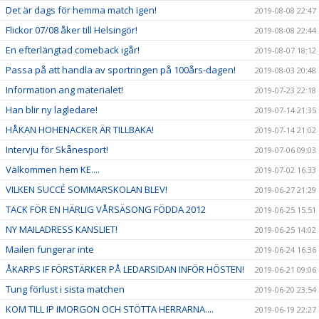
Det är dags för hemma match igen!
2019-08-08 22:47
Flickor 07/08 åker till Helsingör!
2019-08-08 22:44
En efterlängtad comeback igår!
2019-08-07 18:12
Passa på att handla av sportringen på 100års-dagen!
2019-08-03 20:48
Information ang materialet!
2019-07-23 22:18
Han blir ny lagledare!
2019-07-14 21:35
HÅKAN HOHENACKER ÄR TILLBAKA!
2019-07-14 21:02
Intervju för Skånesport!
2019-07-06 09:03
Välkommen hem KE....
2019-07-02 16:33
VILKEN SUCCÉ SOMMARSKOLAN BLEV!
2019-06-27 21:29
TACK FÖR EN HÄRLIG VÅRSÄSONG FÖDDA 2012
2019-06-25 15:51
NY MAILADRESS KANSLIET!
2019-06-25 14:02
Mailen fungerar inte
2019-06-24 16:36
ÅKARPS IF FÖRSTÄRKER PÅ LEDARSIDAN INFÖR HÖSTEN!
2019-06-21 09:06
Tung förlust i sista matchen
2019-06-20 23:54
KOM TILL IP IMORGON OCH STÖTTA HERRARNA....
2019-06-19 22:27