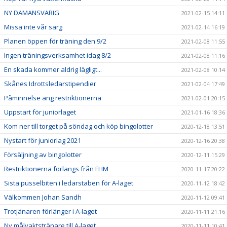
NY DAMANSVARIG
2021-02-15 14:11
Missa inte vår sarg
2021-02-14 16:19
Planen öppen för träning den 9/2
2021-02-08 11:55
Ingen träningsverksamhet idag 8/2
2021-02-08 11:16
En skada kommer aldrig lägligt...
2021-02-08 10:14
Skånes Idrottsledarstipendier
2021-02-04 17:49
Påminnelse ang restriktionerna
2021-02-01 20:15
Uppstart för juniorlaget
2021-01-16 18:36
Kom ner till torget på söndag och köp bingolotter
2020-12-18 13:51
Nystart för juniorlag 2021
2020-12-16 20:38
Försäljning av bingolotter
2020-12-11 15:29
Restriktionerna förlängs från FHM
2020-11-17 20:22
Sista pusselbiten i ledarstaben för A-laget
2020-11-12 18:42
Välkommen Johan Sandh
2020-11-12 09:41
Trotjänaren förlänger i A-laget
2020-11-11 21:16
Ny målvaktstränare till A-laget
2020-11-11 10:41