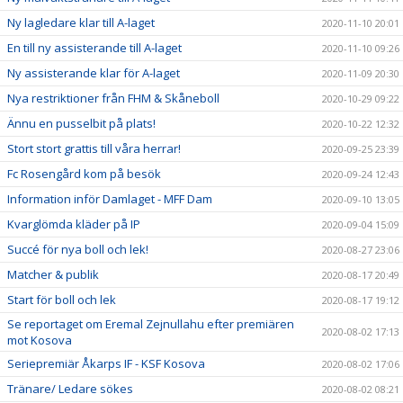
Ny lagledare klar till A-laget
2020-11-10 20:01
En till ny assisterande till A-laget
2020-11-10 09:26
Ny assisterande klar för A-laget
2020-11-09 20:30
Nya restriktioner från FHM & Skåneboll
2020-10-29 09:22
Ännu en pusselbit på plats!
2020-10-22 12:32
Stort stort grattis till våra herrar!
2020-09-25 23:39
Fc Rosengård kom på besök
2020-09-24 12:43
Information inför Damlaget - MFF Dam
2020-09-10 13:05
Kvarglömda kläder på IP
2020-09-04 15:09
Succé för nya boll och lek!
2020-08-27 23:06
Matcher & publik
2020-08-17 20:49
Start för boll och lek
2020-08-17 19:12
Se reportaget om Eremal Zejnullahu efter premiären
2020-08-02 17:13
mot Kosova
Seriepremiär Åkarps IF - KSF Kosova
2020-08-02 17:06
Tränare/ Ledare sökes
2020-08-02 08:21