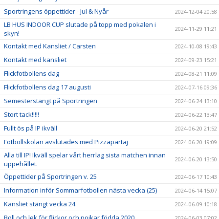
Sportringens öppettider - Jul & Nyår
2024-12-04 20:58
LB HUS INDOOR CUP slutade på topp med pokalen i
2024-11-29 11:21
skyn!
Kontakt med Kansliet / Carsten
2024-10-08 19:43
Kontakt med kansliet
2024-09-23 15:21
Flickfotbollens dag
2024-08-21 11:09
Flickfotbollens dag 17 augusti
2024-07-16 09:36
Semesterstängt på Sportringen
2024-06-24 13:10
Stort tack!!!!!
2024-06-22 13:47
Fullt ös på IP ikväll
2024-06-20 21:52
Fotbollskolan avslutades med Pizzapartaj
2024-06-20 19:09
Alla till IP! Ikväll spelar vårt herrlag sista matchen innan
2024-06-20 13:50
uppehållet.
Öppettider på Sportringen v. 25
2024-06-17 10:43
Information inför Sommarfotbollen nästa vecka (25)
2024-06-14 15:07
Kansliet stängt vecka 24
2024-06-09 10:18
Boll och lek för flickor och pojkar födda 2020.
2024-06-03 07:02