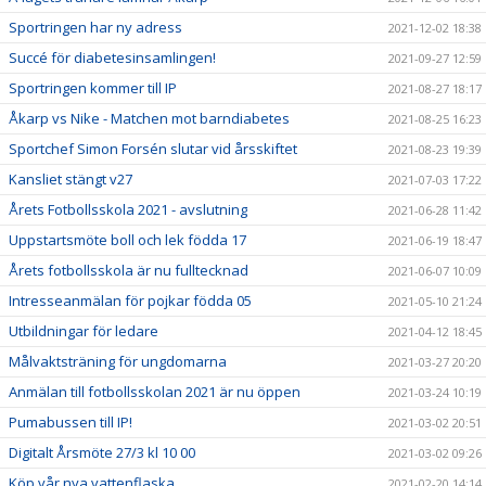
Sportringen har ny adress
2021-12-02 18:38
Succé för diabetesinsamlingen!
2021-09-27 12:59
Sportringen kommer till IP
2021-08-27 18:17
Åkarp vs Nike - Matchen mot barndiabetes
2021-08-25 16:23
Sportchef Simon Forsén slutar vid årsskiftet
2021-08-23 19:39
Kansliet stängt v27
2021-07-03 17:22
Årets Fotbollsskola 2021 - avslutning
2021-06-28 11:42
Uppstartsmöte boll och lek födda 17
2021-06-19 18:47
Årets fotbollsskola är nu fulltecknad
2021-06-07 10:09
Intresseanmälan för pojkar födda 05
2021-05-10 21:24
Utbildningar för ledare
2021-04-12 18:45
Målvaktsträning för ungdomarna
2021-03-27 20:20
Anmälan till fotbollsskolan 2021 är nu öppen
2021-03-24 10:19
Pumabussen till IP!
2021-03-02 20:51
Digitalt Årsmöte 27/3 kl 10 00
2021-03-02 09:26
Köp vår nya vattenflaska
2021-02-20 14:14