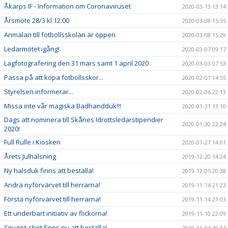
Åkarps IF - Information om Coronaviruset
2020-03-13 13:14
Årsmöte 28/3 kl 12.00
2020-03-08 15:35
Anmälan till fotbollsskolan är öppen
2020-03-08 15:29
Ledarmötet igång!
2020-03-07 09:17
Lagfotografering den 31 mars samt 1 april 2020
2020-03-03 07:53
Passa på att köpa fotbollsskor...
2020-02-07 14:55
Styrelsen informerar...
2020-02-06 22:13
Missa inte vår magiska Badhandduk!!!
2020-01-31 13:10
Dags att nominera till Skånes Idrottsledarstipendier
2020-01-30 22:24
2020!
Full Rulle i Kiosken
2020-01-27 14:01
Årets Julhälsning
2019-12-20 14:24
Ny halsduk finns att beställa!
2019-12-05 20:38
Andra nyförvärvet till herrarna!
2019-11-14 21:23
Första nyförvärvet till herrarna!
2019-11-14 21:03
Ett underbart initiativ av flickorna!
2019-11-10 22:09
Snygg t-shirt finns nu att beställa!
2019-11-04 20:54