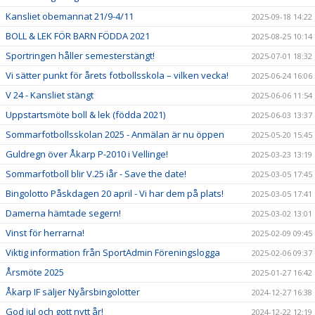
Kansliet obemannat 21/9-4/11
2025-09-18 14:22
BOLL & LEK FÖR BARN FÖDDA 2021
2025-08-25 10:14
Sportringen håller semesterstängt!
2025-07-01 18:32
Vi sätter punkt för årets fotbollsskola – vilken vecka!
2025-06-24 16:06
V 24 - Kansliet stängt
2025-06-06 11:54
Uppstartsmöte boll & lek (födda 2021)
2025-06-03 13:37
Sommarfotbollsskolan 2025 - Anmälan är nu öppen
2025-05-20 15:45
Guldregn över Åkarp P-2010 i Vellinge!
2025-03-23 13:19
Sommarfotboll blir V.25 iår - Save the date!
2025-03-05 17:45
Bingolotto Påskdagen 20 april - Vi har dem på plats!
2025-03-05 17:41
Damerna hämtade segern!
2025-03-02 13:01
Vinst för herrarna!
2025-02-09 09:45
Viktig information från SportAdmin Föreningslogga
2025-02-06 09:37
Årsmöte 2025
2025-01-27 16:42
Åkarp IF säljer Nyårsbingolotter
2024-12-27 16:38
God jul och gott nytt år!
2024-12-22 12:19