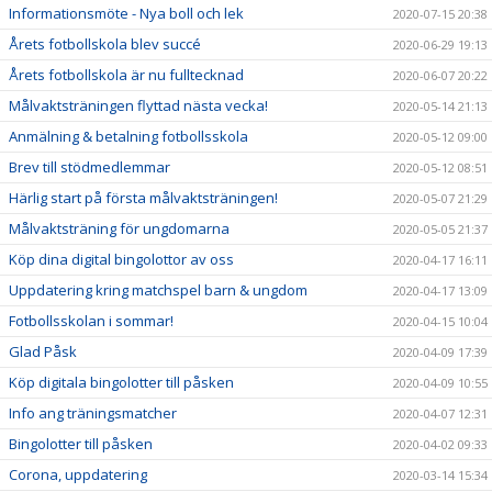
Informationsmöte - Nya boll och lek
2020-07-15 20:38
Årets fotbollskola blev succé
2020-06-29 19:13
Årets fotbollskola är nu fulltecknad
2020-06-07 20:22
Målvaktsträningen flyttad nästa vecka!
2020-05-14 21:13
Anmälning & betalning fotbollsskola
2020-05-12 09:00
Brev till stödmedlemmar
2020-05-12 08:51
Härlig start på första målvaktsträningen!
2020-05-07 21:29
Målvaktsträning för ungdomarna
2020-05-05 21:37
Köp dina digital bingolottor av oss
2020-04-17 16:11
Uppdatering kring matchspel barn & ungdom
2020-04-17 13:09
Fotbollsskolan i sommar!
2020-04-15 10:04
Glad Påsk
2020-04-09 17:39
Köp digitala bingolotter till påsken
2020-04-09 10:55
Info ang träningsmatcher
2020-04-07 12:31
Bingolotter till påsken
2020-04-02 09:33
Corona, uppdatering
2020-03-14 15:34