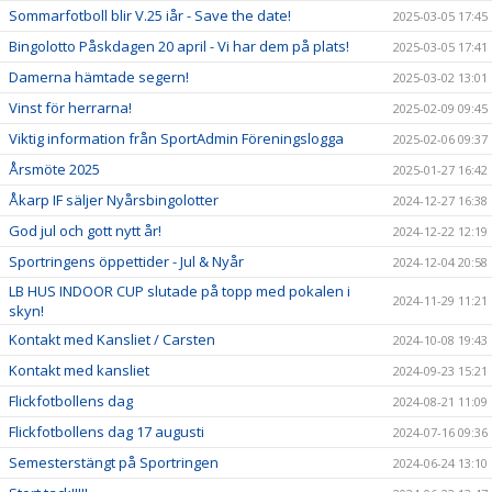
Sommarfotboll blir V.25 iår - Save the date!
2025-03-05 17:45
Bingolotto Påskdagen 20 april - Vi har dem på plats!
2025-03-05 17:41
Damerna hämtade segern!
2025-03-02 13:01
Vinst för herrarna!
2025-02-09 09:45
Viktig information från SportAdmin Föreningslogga
2025-02-06 09:37
Årsmöte 2025
2025-01-27 16:42
Åkarp IF säljer Nyårsbingolotter
2024-12-27 16:38
God jul och gott nytt år!
2024-12-22 12:19
Sportringens öppettider - Jul & Nyår
2024-12-04 20:58
LB HUS INDOOR CUP slutade på topp med pokalen i
2024-11-29 11:21
skyn!
Kontakt med Kansliet / Carsten
2024-10-08 19:43
Kontakt med kansliet
2024-09-23 15:21
Flickfotbollens dag
2024-08-21 11:09
Flickfotbollens dag 17 augusti
2024-07-16 09:36
Semesterstängt på Sportringen
2024-06-24 13:10