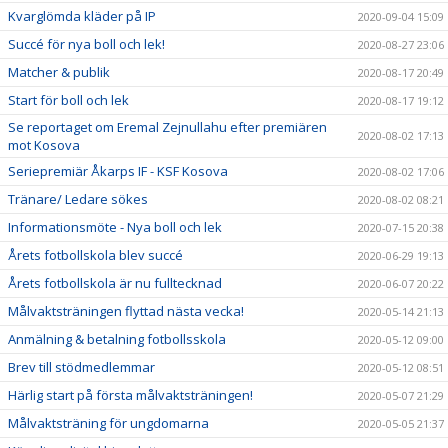
Kvarglömda kläder på IP
2020-09-04 15:09
Succé för nya boll och lek!
2020-08-27 23:06
Matcher & publik
2020-08-17 20:49
Start för boll och lek
2020-08-17 19:12
Se reportaget om Eremal Zejnullahu efter premiären
2020-08-02 17:13
mot Kosova
Seriepremiär Åkarps IF - KSF Kosova
2020-08-02 17:06
Tränare/ Ledare sökes
2020-08-02 08:21
Informationsmöte - Nya boll och lek
2020-07-15 20:38
Årets fotbollskola blev succé
2020-06-29 19:13
Årets fotbollskola är nu fulltecknad
2020-06-07 20:22
Målvaktsträningen flyttad nästa vecka!
2020-05-14 21:13
Anmälning & betalning fotbollsskola
2020-05-12 09:00
Brev till stödmedlemmar
2020-05-12 08:51
Härlig start på första målvaktsträningen!
2020-05-07 21:29
Målvaktsträning för ungdomarna
2020-05-05 21:37