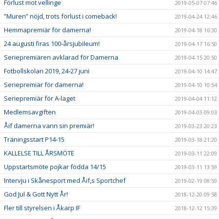
Förlust mot vellinge
2019-05-07 07:46
”Muren” nöjd, trots förlust i comeback!
2019-04-24 12:46
Hemmapremiär för damerna!
2019-04-18 16:30
24 augusti firas 100-årsjubileum!
2019-04-17 16:50
Seriepremiären avklarad för Damerna
2019-04-15 20:50
Fotbollskolan 2019, 24-27 juni
2019-04-10 14:47
Seriepremiär för damerna!
2019-04-10 10:54
Seriepremiär för A-laget
2019-04-04 11:12
Medlemsavgiften
2019-04-03 09:03
Åif damerna vann sin premiär!
2019-03-23 20:23
Träningsstart P14-15
2019-03-18 21:20
KALLELSE TILL ÅRSMÖTE
2019-03-11 22:09
Uppstartsmöte pojkar födda 14/15
2019-03-11 13:59
Intervju i Skånesport med Åif,s Sportchef
2019-02-19 08:59
God Jul & Gott Nytt År!
2018-12-20 09:58
Fler till styrelsen i Åkarp IF
2018-12-12 15:39