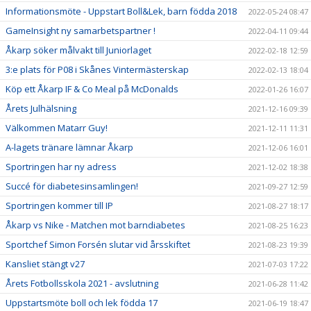
Informationsmöte - Uppstart Boll&Lek, barn födda 2018
2022-05-24 08:47
GameInsight ny samarbetspartner !
2022-04-11 09:44
Åkarp söker målvakt till Juniorlaget
2022-02-18 12:59
3:e plats för P08 i Skånes Vintermästerskap
2022-02-13 18:04
Köp ett Åkarp IF & Co Meal på McDonalds
2022-01-26 16:07
Årets Julhälsning
2021-12-16 09:39
Välkommen Matarr Guy!
2021-12-11 11:31
A-lagets tränare lämnar Åkarp
2021-12-06 16:01
Sportringen har ny adress
2021-12-02 18:38
Succé för diabetesinsamlingen!
2021-09-27 12:59
Sportringen kommer till IP
2021-08-27 18:17
Åkarp vs Nike - Matchen mot barndiabetes
2021-08-25 16:23
Sportchef Simon Forsén slutar vid årsskiftet
2021-08-23 19:39
Kansliet stängt v27
2021-07-03 17:22
Årets Fotbollsskola 2021 - avslutning
2021-06-28 11:42
Uppstartsmöte boll och lek födda 17
2021-06-19 18:47