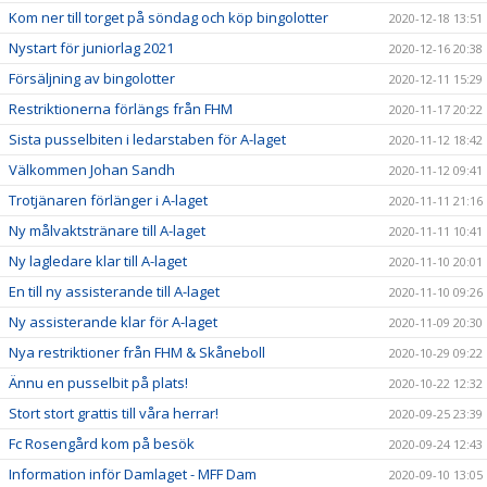
Kom ner till torget på söndag och köp bingolotter
2020-12-18 13:51
Nystart för juniorlag 2021
2020-12-16 20:38
Försäljning av bingolotter
2020-12-11 15:29
Restriktionerna förlängs från FHM
2020-11-17 20:22
Sista pusselbiten i ledarstaben för A-laget
2020-11-12 18:42
Välkommen Johan Sandh
2020-11-12 09:41
Trotjänaren förlänger i A-laget
2020-11-11 21:16
Ny målvaktstränare till A-laget
2020-11-11 10:41
Ny lagledare klar till A-laget
2020-11-10 20:01
En till ny assisterande till A-laget
2020-11-10 09:26
Ny assisterande klar för A-laget
2020-11-09 20:30
Nya restriktioner från FHM & Skåneboll
2020-10-29 09:22
Ännu en pusselbit på plats!
2020-10-22 12:32
Stort stort grattis till våra herrar!
2020-09-25 23:39
Fc Rosengård kom på besök
2020-09-24 12:43
Information inför Damlaget - MFF Dam
2020-09-10 13:05