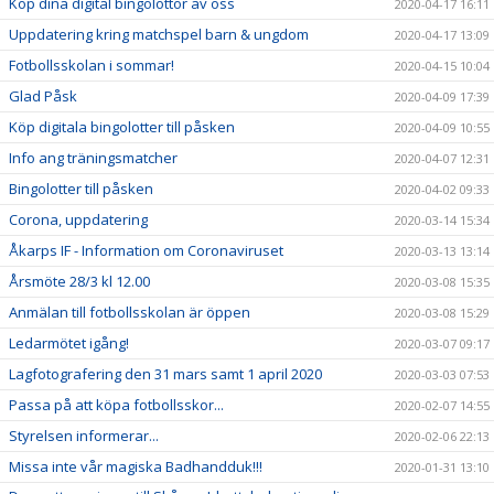
Köp dina digital bingolottor av oss
2020-04-17 16:11
Uppdatering kring matchspel barn & ungdom
2020-04-17 13:09
Fotbollsskolan i sommar!
2020-04-15 10:04
Glad Påsk
2020-04-09 17:39
Köp digitala bingolotter till påsken
2020-04-09 10:55
Info ang träningsmatcher
2020-04-07 12:31
Bingolotter till påsken
2020-04-02 09:33
Corona, uppdatering
2020-03-14 15:34
Åkarps IF - Information om Coronaviruset
2020-03-13 13:14
Årsmöte 28/3 kl 12.00
2020-03-08 15:35
Anmälan till fotbollsskolan är öppen
2020-03-08 15:29
Ledarmötet igång!
2020-03-07 09:17
Lagfotografering den 31 mars samt 1 april 2020
2020-03-03 07:53
Passa på att köpa fotbollsskor...
2020-02-07 14:55
Styrelsen informerar...
2020-02-06 22:13
Missa inte vår magiska Badhandduk!!!
2020-01-31 13:10