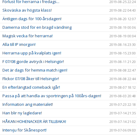
Förlust för herrarna i fredags...
2019-08-25 22:24
Skoväska av högsta klass!
2019-08-22 04:43
Äntligen dags för 100-årsdagen!
2019-08-20 12:07
Damerna stod för en bragd vändning
2019-08-19 00:06
Magisk vecka för herrarna!
2019-08-19 00:04
Alla till IP imorgon!
2019-08-16 23:30
Herrarna upp på kvalplats igen!
2019-08-15 23:00
F 07/08 gjorde avtryck i Helsingör!
2019-08-11 21:20
Det är dags för hemma match igen!
2019-08-08 22:47
Flickor 07/08 åker till Helsingör!
2019-08-08 22:44
En efterlängtad comeback igår!
2019-08-07 18:12
Passa på att handla av sportringen på 100års-dagen!
2019-08-03 20:48
Information ang materialet!
2019-07-23 22:18
Han blir ny lagledare!
2019-07-14 21:35
HÅKAN HOHENACKER ÄR TILLBAKA!
2019-07-14 21:02
Intervju för Skånesport!
2019-07-06 09:03