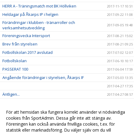
HERR A - Träningsmatch mot BK Höllviken
2017-11-17 10:51
Heldagar på Åkarps IP i helgen
2017-09-22 11:08
Förändringar i klubben - tränarroller och
2017-09-05 19:48
verksamhetsutveckling
Föreningsvecka Intersport
2017-08-21 15:02
Brev från styrelsen
2017-08-21 09:25
Fotbollskolan 2017 avslutad
2017-07-02 12:07
Fotbollskolan
2017-06-10 10:17
PASSERAT 100
2017-06-04 17:59
Angående förändringar i styrelsen, Åkarps IF
2017-05-03 13:35
2017-04-27 17:35
Äntligen...
2017-04-27 08:57
Sommarens Fotbollskola 2017 - Anmäl redan nu!
2017-03-20 07:48
Nyheter i profilsortimentet
2017-02-03 08:10
För att hemsidan ska fungera korrekt använder vi nödvändiga
cookies från SportAdmin. Dessa går inte att stänga av.
Utbildning genomförd
2016-12-12 20:40
Föreningen kan också använda frivilliga cookies, t.ex. för
statistik eller marknadsföring. Du väljer själv om du vill