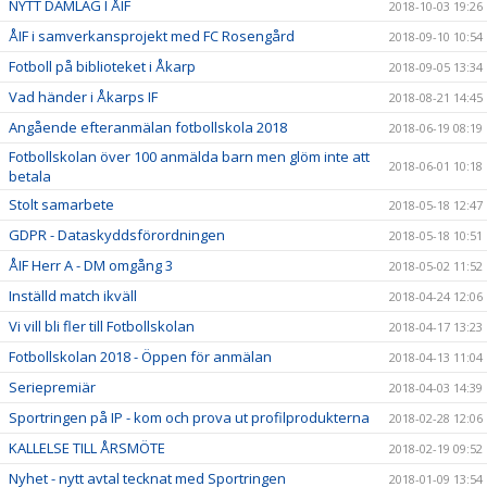
NYTT DAMLAG I ÅIF
2018-10-03 19:26
ÅIF i samverkansprojekt med FC Rosengård
2018-09-10 10:54
Fotboll på biblioteket i Åkarp
2018-09-05 13:34
Vad händer i Åkarps IF
2018-08-21 14:45
Angående efteranmälan fotbollskola 2018
2018-06-19 08:19
Fotbollskolan över 100 anmälda barn men glöm inte att
2018-06-01 10:18
betala
Stolt samarbete
2018-05-18 12:47
GDPR - Dataskyddsförordningen
2018-05-18 10:51
ÅIF Herr A - DM omgång 3
2018-05-02 11:52
Inställd match ikväll
2018-04-24 12:06
Vi vill bli fler till Fotbollskolan
2018-04-17 13:23
Fotbollskolan 2018 - Öppen för anmälan
2018-04-13 11:04
Seriepremiär
2018-04-03 14:39
Sportringen på IP - kom och prova ut profilprodukterna
2018-02-28 12:06
KALLELSE TILL ÅRSMÖTE
2018-02-19 09:52
Nyhet - nytt avtal tecknat med Sportringen
2018-01-09 13:54