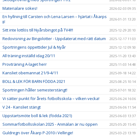
Materialare sökes!
2026-02-03 09:35
En hyllning till Carsten och Lena Larsen – hjärtat i Åkarps
2026-01-31 13:20
IF
Sitt inte lottlös till Nyårsbingot på TV4!!!
2025-12-29 20:10
Redovisning av Bingolotter - Uppdaterat med rätt datum
2025-12-17 11:03
Sportringens öppettider Jul & Nyår
2025-12-12 09:50
All träning inställd idag 20/11
2025-11-20 13:43
Provträning A-laget herr
2025-11-03 14:48
Kansliet obemannat 21/9-4/11
2025-09-18 14:22
BOLL & LEK FÖR BARN FÖDDA 2021
2025-08-25 10:14
Sportringen håller semesterstängt!
2025-07-01 18:32
Vi sätter punkt för årets fotbollsskola – vilken vecka!
2025-06-24 16:06
V 24 - Kansliet stängt
2025-06-06 11:54
Uppstartsmöte boll & lek (födda 2021)
2025-06-03 13:37
Sommarfotbollsskolan 2025 - Anmälan är nu öppen
2025-05-20 15:45
Guldregn över Åkarp P-2010 i Vellinge!
2025-03-23 13:19