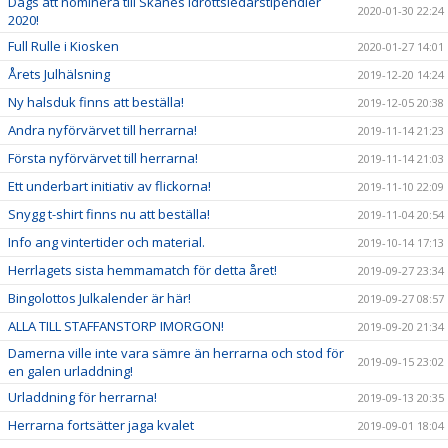
Dags att nominera till Skånes Idrottsledarstipendier
2020-01-30 22:24
2020!
Full Rulle i Kiosken
2020-01-27 14:01
Årets Julhälsning
2019-12-20 14:24
Ny halsduk finns att beställa!
2019-12-05 20:38
Andra nyförvärvet till herrarna!
2019-11-14 21:23
Första nyförvärvet till herrarna!
2019-11-14 21:03
Ett underbart initiativ av flickorna!
2019-11-10 22:09
Snygg t-shirt finns nu att beställa!
2019-11-04 20:54
Info ang vintertider och material.
2019-10-14 17:13
Herrlagets sista hemmamatch för detta året!
2019-09-27 23:34
Bingolottos Julkalender är här!
2019-09-27 08:57
ALLA TILL STAFFANSTORP IMORGON!
2019-09-20 21:34
Damerna ville inte vara sämre än herrarna och stod för
2019-09-15 23:02
en galen urladdning!
Urladdning för herrarna!
2019-09-13 20:35
Herrarna fortsätter jaga kvalet
2019-09-01 18:04