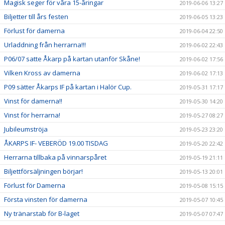
Magisk seger för våra 15-åringar
2019-06-06 13:27
Biljetter till års festen
2019-06-05 13:23
Förlust för damerna
2019-06-04 22:50
Urladdning från herrarna!!!
2019-06-02 22:43
P06/07 satte Åkarp på kartan utanför Skåne!
2019-06-02 17:56
Vilken Kross av damerna
2019-06-02 17:13
P09 sätter Åkarps IF på kartan i Halör Cup.
2019-05-31 17:17
Vinst för damerna!!
2019-05-30 14:20
Vinst för herrarna!
2019-05-27 08:27
Jubileumströja
2019-05-23 23:20
ÅKARPS IF- VEBERÖD 19.00 TISDAG
2019-05-20 22:42
Herrarna tillbaka på vinnarspåret
2019-05-19 21:11
Biljettförsäljningen börjar!
2019-05-13 20:01
Förlust för Damerna
2019-05-08 15:15
Första vinsten för damerna
2019-05-07 10:45
Ny tränarstab för B-laget
2019-05-07 07:47