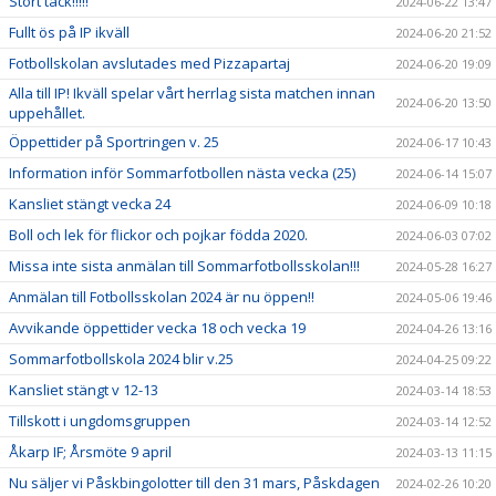
Stort tack!!!!!
2024-06-22 13:47
Fullt ös på IP ikväll
2024-06-20 21:52
Fotbollskolan avslutades med Pizzapartaj
2024-06-20 19:09
Alla till IP! Ikväll spelar vårt herrlag sista matchen innan
2024-06-20 13:50
uppehållet.
Öppettider på Sportringen v. 25
2024-06-17 10:43
Information inför Sommarfotbollen nästa vecka (25)
2024-06-14 15:07
Kansliet stängt vecka 24
2024-06-09 10:18
Boll och lek för flickor och pojkar födda 2020.
2024-06-03 07:02
Missa inte sista anmälan till Sommarfotbollsskolan!!!
2024-05-28 16:27
Anmälan till Fotbollsskolan 2024 är nu öppen!!
2024-05-06 19:46
Avvikande öppettider vecka 18 och vecka 19
2024-04-26 13:16
Sommarfotbollskola 2024 blir v.25
2024-04-25 09:22
Kansliet stängt v 12-13
2024-03-14 18:53
Tillskott i ungdomsgruppen
2024-03-14 12:52
Åkarp IF; Årsmöte 9 april
2024-03-13 11:15
Nu säljer vi Påskbingolotter till den 31 mars, Påskdagen
2024-02-26 10:20