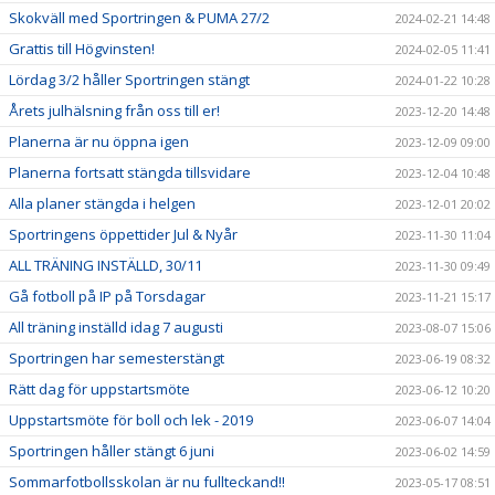
Skokväll med Sportringen & PUMA 27/2
2024-02-21 14:48
Grattis till Högvinsten!
2024-02-05 11:41
Lördag 3/2 håller Sportringen stängt
2024-01-22 10:28
Årets julhälsning från oss till er!
2023-12-20 14:48
Planerna är nu öppna igen
2023-12-09 09:00
Planerna fortsatt stängda tillsvidare
2023-12-04 10:48
Alla planer stängda i helgen
2023-12-01 20:02
Sportringens öppettider Jul & Nyår
2023-11-30 11:04
ALL TRÄNING INSTÄLLD, 30/11
2023-11-30 09:49
Gå fotboll på IP på Torsdagar
2023-11-21 15:17
All träning inställd idag 7 augusti
2023-08-07 15:06
Sportringen har semesterstängt
2023-06-19 08:32
Rätt dag för uppstartsmöte
2023-06-12 10:20
Uppstartsmöte för boll och lek - 2019
2023-06-07 14:04
Sportringen håller stängt 6 juni
2023-06-02 14:59
Sommarfotbollsskolan är nu fullteckand!!
2023-05-17 08:51