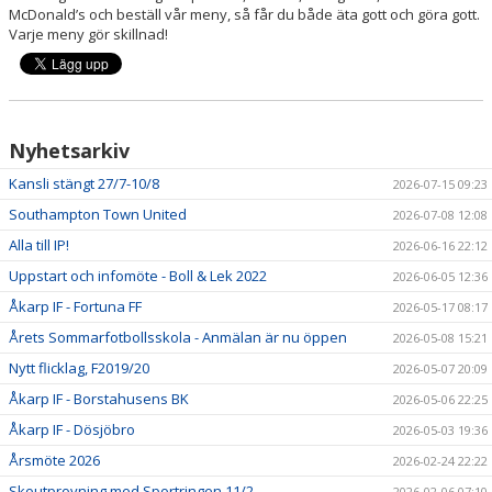
McDonald’s och beställ vår meny, så får du både äta gott och göra gott.
Varje meny gör skillnad!
Nyhetsarkiv
Kansli stängt 27/7-10/8
2026-07-15 09:23
Southampton Town United
2026-07-08 12:08
Alla till IP!
2026-06-16 22:12
Uppstart och infomöte - Boll & Lek 2022
2026-06-05 12:36
Åkarp IF - Fortuna FF
2026-05-17 08:17
Årets Sommarfotbollsskola - Anmälan är nu öppen
2026-05-08 15:21
Nytt flicklag, F2019/20
2026-05-07 20:09
Åkarp IF - Borstahusens BK
2026-05-06 22:25
Åkarp IF - Dösjöbro
2026-05-03 19:36
Årsmöte 2026
2026-02-24 22:22
Skoutprovning med Sportringen 11/2
2026-02-06 07:10