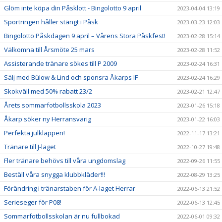
Glöm inte köpa din Påsklott - Bingolotto 9 april
2023-04-04 13:19
Sportringen håller stängt i Påsk
2023-03-23 12:03
Bingolotto Påskdagen 9 april – Vårens Stora Påskfest!
2023-02-28 15:14
Välkomna till Årsmöte 25 mars
2023-02-28 11:52
Assisterande tränare sökes till P 2009
2023-02-24 16:31
Sälj med Bülow & Lind och sponsra Åkarps IF
2023-02-24 16:29
Skokväll med 50% rabatt 23/2
2023-02-21 12:47
Årets sommarfotbollsskola 2023
2023-01-26 15:18
Åkarp söker ny Herransvarig
2023-01-22 16:03
Perfekta julklappen!
2022-11-17 13:21
Tränare till J-laget
2022-10-27 19:48
Fler tränare behövs till våra ungdomslag
2022-09-26 11:55
Beställ våra snygga klubbkläder!!!
2022-08-29 13:25
Förändring i tränarstaben för A-laget Herrar
2022-06-13 21:52
Serieseger för P08!
2022-06-13 12:45
Sommarfotbollsskolan är nu fullbokad
2022-06-01 09:32