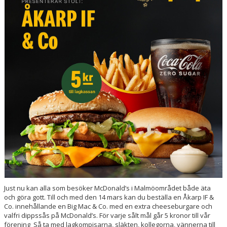
Just nu kan alla som besöker McDonald’s i Malmöområdet både äta
och göra gott. Till och med den 14 mars kan du beställa en Åkarp IF &
Co. innehållande en Big Mac & Co. med en extra cheeseburgare och
valfri dippssås på McDonald’s. För varje sålt mål går 5 kronor till vår
förening Så ta med lagkompisarna, släkten, kollegorna, vännerna till