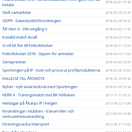
2018-06-01 10:18
betala
Stolt samarbete
2018-05-18 12:47
GDPR - Dataskyddsförordningen
2018-05-18 10:51
ÅIF Herr A - DM omgång 3
2018-05-02 11:52
Inställd match ikväll
2018-04-24 12:06
Vi vill bli fler till Fotbollskolan
2018-04-17 13:23
Fotbollskolan 2018 - Öppen för anmälan
2018-04-13 11:04
Seriepremiär
2018-04-03 14:39
Sportringen på IP - kom och prova ut profilprodukterna
2018-02-28 12:06
KALLELSE TILL ÅRSMÖTE
2018-02-19 09:52
Nyhet - nytt avtal tecknat med Sportringen
2018-01-09 13:54
HERR A - Träningsmatch mot BK Höllviken
2017-11-17 10:51
Heldagar på Åkarps IP i helgen
2017-09-22 11:08
Förändringar i klubben - tränarroller och
2017-09-05 19:48
verksamhetsutveckling
Föreningsvecka Intersport
2017-08-21 15:02