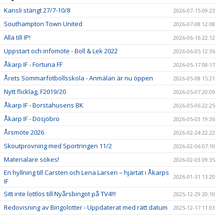
Kansli stängt 27/7-10/8
2026-07-15 09:23
Southampton Town United
2026-07-08 12:08
Alla till IP!
2026-06-16 22:12
Uppstart och infomöte - Boll & Lek 2022
2026-06-05 12:36
Åkarp IF - Fortuna FF
2026-05-17 08:17
Årets Sommarfotbollsskola - Anmälan är nu öppen
2026-05-08 15:21
Nytt flicklag, F2019/20
2026-05-07 20:09
Åkarp IF - Borstahusens BK
2026-05-06 22:25
Åkarp IF - Dösjöbro
2026-05-03 19:36
Årsmöte 2026
2026-02-24 22:22
Skoutprovning med Sportringen 11/2
2026-02-06 07:10
Materialare sökes!
2026-02-03 09:35
En hyllning till Carsten och Lena Larsen – hjärtat i Åkarps
2026-01-31 13:20
IF
Sitt inte lottlös till Nyårsbingot på TV4!!!
2025-12-29 20:10
Redovisning av Bingolotter - Uppdaterat med rätt datum
2025-12-17 11:03