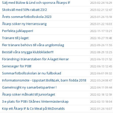
Sälj med Bülow & Lind och sponsra Åkarps IF
2023-02-24 16:29
Skokväll med 50% rabatt 23/2
2023-02-21 12:47
Årets sommarfotbollsskola 2023
2023-01-26 15:18
Åkarp söker ny Herransvarig
2023-01-22 16:03
Perfekta julklappen!
2022-11-17 13:21
Tränare till J-laget
2022-10-27 19:48
Fler tränare behövs till våra ungdomslag
2022-09-26 11:55
Beställ våra snygga klubbkläder!!!
2022-08-29 13:25
Förändring i tränarstaben för A-laget Herrar
2022-06-13 21:52
Serieseger för P08!
2022-06-13 12:45
Sommarfotbollsskolan är nu fullbokad
2022-06-01 09:32
Informationsmöte - Uppstart Boll&Lek, barn födda 2018
2022-05-24 08:47
GameInsight ny samarbetspartner !
2022-04-11 09:44
Åkarp söker målvakt till Juniorlaget
2022-02-18 12:59
3:e plats för P08 i Skånes Vintermästerskap
2022-02-13 18:04
Köp ett Åkarp IF & Co Meal på McDonalds
2022-01-26 16:07