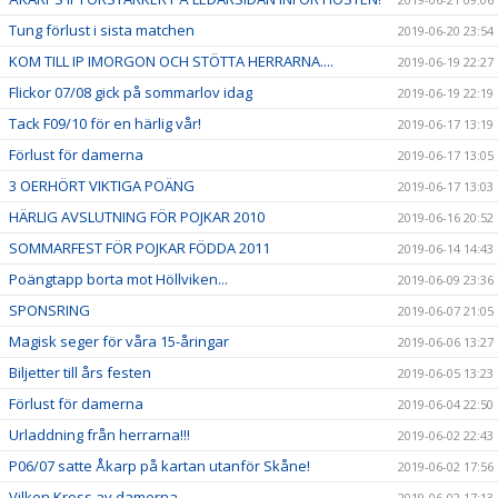
Tung förlust i sista matchen
2019-06-20 23:54
KOM TILL IP IMORGON OCH STÖTTA HERRARNA....
2019-06-19 22:27
Flickor 07/08 gick på sommarlov idag
2019-06-19 22:19
Tack F09/10 för en härlig vår!
2019-06-17 13:19
Förlust för damerna
2019-06-17 13:05
3 OERHÖRT VIKTIGA POÄNG
2019-06-17 13:03
HÄRLIG AVSLUTNING FÖR POJKAR 2010
2019-06-16 20:52
SOMMARFEST FÖR POJKAR FÖDDA 2011
2019-06-14 14:43
Poängtapp borta mot Höllviken...
2019-06-09 23:36
SPONSRING
2019-06-07 21:05
Magisk seger för våra 15-åringar
2019-06-06 13:27
Biljetter till års festen
2019-06-05 13:23
Förlust för damerna
2019-06-04 22:50
Urladdning från herrarna!!!
2019-06-02 22:43
P06/07 satte Åkarp på kartan utanför Skåne!
2019-06-02 17:56
Vilken Kross av damerna
2019-06-02 17:13