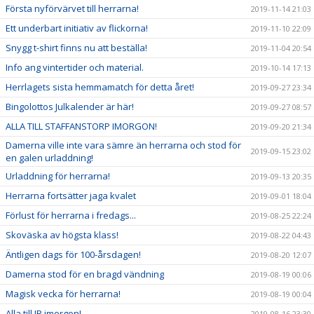
Första nyförvärvet till herrarna!
2019-11-14 21:03
Ett underbart initiativ av flickorna!
2019-11-10 22:09
Snygg t-shirt finns nu att beställa!
2019-11-04 20:54
Info ang vintertider och material.
2019-10-14 17:13
Herrlagets sista hemmamatch för detta året!
2019-09-27 23:34
Bingolottos Julkalender är här!
2019-09-27 08:57
ALLA TILL STAFFANSTORP IMORGON!
2019-09-20 21:34
Damerna ville inte vara sämre än herrarna och stod för
2019-09-15 23:02
en galen urladdning!
Urladdning för herrarna!
2019-09-13 20:35
Herrarna fortsätter jaga kvalet
2019-09-01 18:04
Förlust för herrarna i fredags...
2019-08-25 22:24
Skoväska av högsta klass!
2019-08-22 04:43
Äntligen dags för 100-årsdagen!
2019-08-20 12:07
Damerna stod för en bragd vändning
2019-08-19 00:06
Magisk vecka för herrarna!
2019-08-19 00:04
Alla till IP imorgon!
2019-08-16 23:30