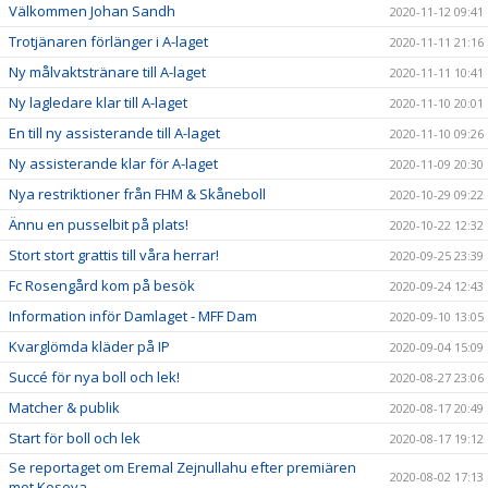
Välkommen Johan Sandh
2020-11-12 09:41
Trotjänaren förlänger i A-laget
2020-11-11 21:16
Ny målvaktstränare till A-laget
2020-11-11 10:41
Ny lagledare klar till A-laget
2020-11-10 20:01
En till ny assisterande till A-laget
2020-11-10 09:26
Ny assisterande klar för A-laget
2020-11-09 20:30
Nya restriktioner från FHM & Skåneboll
2020-10-29 09:22
Ännu en pusselbit på plats!
2020-10-22 12:32
Stort stort grattis till våra herrar!
2020-09-25 23:39
Fc Rosengård kom på besök
2020-09-24 12:43
Information inför Damlaget - MFF Dam
2020-09-10 13:05
Kvarglömda kläder på IP
2020-09-04 15:09
Succé för nya boll och lek!
2020-08-27 23:06
Matcher & publik
2020-08-17 20:49
Start för boll och lek
2020-08-17 19:12
Se reportaget om Eremal Zejnullahu efter premiären
2020-08-02 17:13
mot Kosova