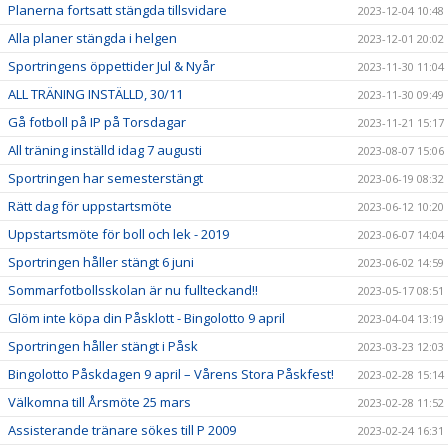
Planerna fortsatt stängda tillsvidare
2023-12-04 10:48
Alla planer stängda i helgen
2023-12-01 20:02
Sportringens öppettider Jul & Nyår
2023-11-30 11:04
ALL TRÄNING INSTÄLLD, 30/11
2023-11-30 09:49
Gå fotboll på IP på Torsdagar
2023-11-21 15:17
All träning inställd idag 7 augusti
2023-08-07 15:06
Sportringen har semesterstängt
2023-06-19 08:32
Rätt dag för uppstartsmöte
2023-06-12 10:20
Uppstartsmöte för boll och lek - 2019
2023-06-07 14:04
Sportringen håller stängt 6 juni
2023-06-02 14:59
Sommarfotbollsskolan är nu fullteckand!!
2023-05-17 08:51
Glöm inte köpa din Påsklott - Bingolotto 9 april
2023-04-04 13:19
Sportringen håller stängt i Påsk
2023-03-23 12:03
Bingolotto Påskdagen 9 april – Vårens Stora Påskfest!
2023-02-28 15:14
Välkomna till Årsmöte 25 mars
2023-02-28 11:52
Assisterande tränare sökes till P 2009
2023-02-24 16:31