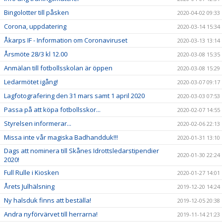
Bingolotter till påsken
2020-04-02 09:33
Corona, uppdatering
2020-03-14 15:34
Åkarps IF - Information om Coronaviruset
2020-03-13 13:14
Årsmöte 28/3 kl 12.00
2020-03-08 15:35
Anmälan till fotbollsskolan är öppen
2020-03-08 15:29
Ledarmötet igång!
2020-03-07 09:17
Lagfotografering den 31 mars samt 1 april 2020
2020-03-03 07:53
Passa på att köpa fotbollsskor...
2020-02-07 14:55
Styrelsen informerar...
2020-02-06 22:13
Missa inte vår magiska Badhandduk!!!
2020-01-31 13:10
Dags att nominera till Skånes Idrottsledarstipendier
2020-01-30 22:24
2020!
Full Rulle i Kiosken
2020-01-27 14:01
Årets Julhälsning
2019-12-20 14:24
Ny halsduk finns att beställa!
2019-12-05 20:38
Andra nyförvärvet till herrarna!
2019-11-14 21:23