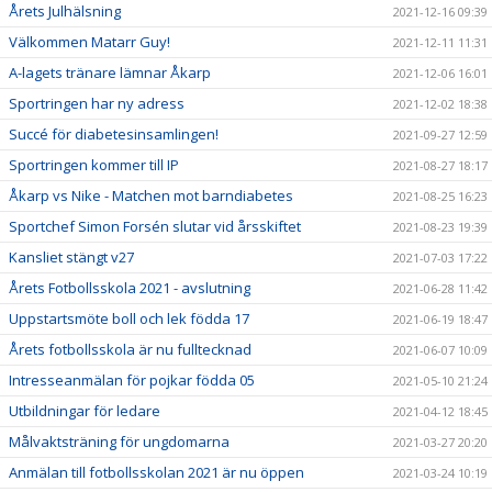
Årets Julhälsning
2021-12-16 09:39
Välkommen Matarr Guy!
2021-12-11 11:31
A-lagets tränare lämnar Åkarp
2021-12-06 16:01
Sportringen har ny adress
2021-12-02 18:38
Succé för diabetesinsamlingen!
2021-09-27 12:59
Sportringen kommer till IP
2021-08-27 18:17
Åkarp vs Nike - Matchen mot barndiabetes
2021-08-25 16:23
Sportchef Simon Forsén slutar vid årsskiftet
2021-08-23 19:39
Kansliet stängt v27
2021-07-03 17:22
Årets Fotbollsskola 2021 - avslutning
2021-06-28 11:42
Uppstartsmöte boll och lek födda 17
2021-06-19 18:47
Årets fotbollsskola är nu fulltecknad
2021-06-07 10:09
Intresseanmälan för pojkar födda 05
2021-05-10 21:24
Utbildningar för ledare
2021-04-12 18:45
Målvaktsträning för ungdomarna
2021-03-27 20:20
Anmälan till fotbollsskolan 2021 är nu öppen
2021-03-24 10:19