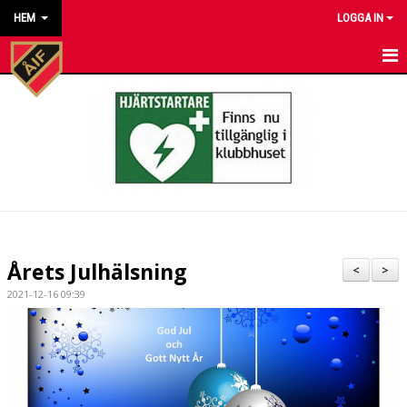
HEM
LOGGA IN
HEM
NYHETER
KALENDER
MATCHER
KONTAKT TILL VÅRA LAG
Årets Julhälsning
<
>
KONTAKT ÅKARP IF
2021-12-16 09:39
OM FÖRENINGEN
DOKUMENT
BESTÄLL VÅRA KLUBBKLÄDER