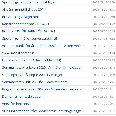
Sportringens öppettider Jul & Nyår
2025-12-12 09:50
All träning inställd idag 20/11
2025-11-20 13:43
Provträning A-laget herr
2025-11-03 14:48
Kansliet obemannat 21/9-4/11
2025-09-18 14:22
BOLL & LEK FÖR BARN FÖDDA 2021
2025-08-25 10:14
Sportringen håller semesterstängt!
2025-07-01 18:32
Vi sätter punkt för årets fotbollsskola – vilken vecka!
2025-06-24 16:06
V 24 - Kansliet stängt
2025-06-06 11:54
Uppstartsmöte boll & lek (födda 2021)
2025-06-03 13:37
Sommarfotbollsskolan 2025 - Anmälan är nu öppen
2025-05-20 15:45
Guldregn över Åkarp P-2010 i Vellinge!
2025-03-23 13:19
Sommarfotboll blir V.25 iår - Save the date!
2025-03-05 17:45
Bingolotto Påskdagen 20 april - Vi har dem på plats!
2025-03-05 17:41
Damerna hämtade segern!
2025-03-02 13:01
Vinst för herrarna!
2025-02-09 09:45
Viktig information från SportAdmin Föreningslogga
2025-02-06 09:37