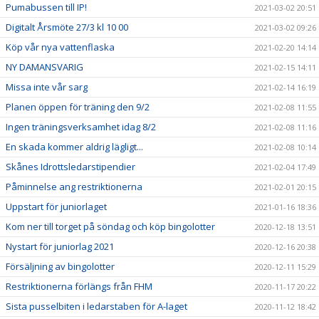
Pumabussen till IP!
2021-03-02 20:51
Digitalt Årsmöte 27/3 kl 10 00
2021-03-02 09:26
Köp vår nya vattenflaska
2021-02-20 14:14
NY DAMANSVARIG
2021-02-15 14:11
Missa inte vår sarg
2021-02-14 16:19
Planen öppen för träning den 9/2
2021-02-08 11:55
Ingen träningsverksamhet idag 8/2
2021-02-08 11:16
En skada kommer aldrig lägligt...
2021-02-08 10:14
Skånes Idrottsledarstipendier
2021-02-04 17:49
Påminnelse ang restriktionerna
2021-02-01 20:15
Uppstart för juniorlaget
2021-01-16 18:36
Kom ner till torget på söndag och köp bingolotter
2020-12-18 13:51
Nystart för juniorlag 2021
2020-12-16 20:38
Försäljning av bingolotter
2020-12-11 15:29
Restriktionerna förlängs från FHM
2020-11-17 20:22
Sista pusselbiten i ledarstaben för A-laget
2020-11-12 18:42