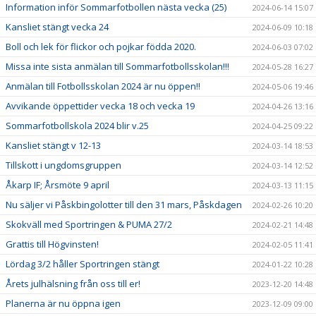
Information inför Sommarfotbollen nästa vecka (25)
2024-06-14 15:07
Kansliet stängt vecka 24
2024-06-09 10:18
Boll och lek för flickor och pojkar födda 2020.
2024-06-03 07:02
Missa inte sista anmälan till Sommarfotbollsskolan!!!
2024-05-28 16:27
Anmälan till Fotbollsskolan 2024 är nu öppen!!
2024-05-06 19:46
Avvikande öppettider vecka 18 och vecka 19
2024-04-26 13:16
Sommarfotbollskola 2024 blir v.25
2024-04-25 09:22
Kansliet stängt v 12-13
2024-03-14 18:53
Tillskott i ungdomsgruppen
2024-03-14 12:52
Åkarp IF; Årsmöte 9 april
2024-03-13 11:15
Nu säljer vi Påskbingolotter till den 31 mars, Påskdagen
2024-02-26 10:20
Skokväll med Sportringen & PUMA 27/2
2024-02-21 14:48
Grattis till Högvinsten!
2024-02-05 11:41
Lördag 3/2 håller Sportringen stängt
2024-01-22 10:28
Årets julhälsning från oss till er!
2023-12-20 14:48
Planerna är nu öppna igen
2023-12-09 09:00