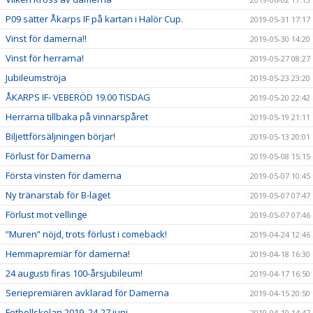
P09 sätter Åkarps IF på kartan i Halör Cup.
2019-05-31 17:17
Vinst för damerna!!
2019-05-30 14:20
Vinst för herrarna!
2019-05-27 08:27
Jubileumströja
2019-05-23 23:20
ÅKARPS IF- VEBERÖD 19.00 TISDAG
2019-05-20 22:42
Herrarna tillbaka på vinnarspåret
2019-05-19 21:11
Biljettförsäljningen börjar!
2019-05-13 20:01
Förlust för Damerna
2019-05-08 15:15
Första vinsten för damerna
2019-05-07 10:45
Ny tränarstab för B-laget
2019-05-07 07:47
Förlust mot vellinge
2019-05-07 07:46
”Muren” nöjd, trots förlust i comeback!
2019-04-24 12:46
Hemmapremiär för damerna!
2019-04-18 16:30
24 augusti firas 100-årsjubileum!
2019-04-17 16:50
Seriepremiären avklarad för Damerna
2019-04-15 20:50
Fotbollskolan 2019, 24-27 juni
2019-04-10 14:47