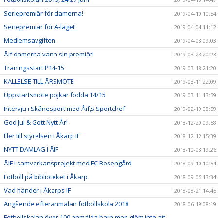
Seriepremiär för damerna!
2019-04-10 10:54
Seriepremiär för A-laget
2019-04-04 11:12
Medlemsavgiften
2019-04-03 09:03
Åif damerna vann sin premiär!
2019-03-23 20:23
Träningsstart P14-15
2019-03-18 21:20
KALLELSE TILL ÅRSMÖTE
2019-03-11 22:09
Uppstartsmöte pojkar födda 14/15
2019-03-11 13:59
Intervju i Skånesport med Åif,s Sportchef
2019-02-19 08:59
God Jul & Gott Nytt År!
2018-12-20 09:58
Fler till styrelsen i Åkarp IF
2018-12-12 15:39
NYTT DAMLAG I ÅIF
2018-10-03 19:26
ÅIF i samverkansprojekt med FC Rosengård
2018-09-10 10:54
Fotboll på biblioteket i Åkarp
2018-09-05 13:34
Vad händer i Åkarps IF
2018-08-21 14:45
Angående efteranmälan fotbollskola 2018
2018-06-19 08:19
Fotbollskolan över 100 anmälda barn men glöm inte att