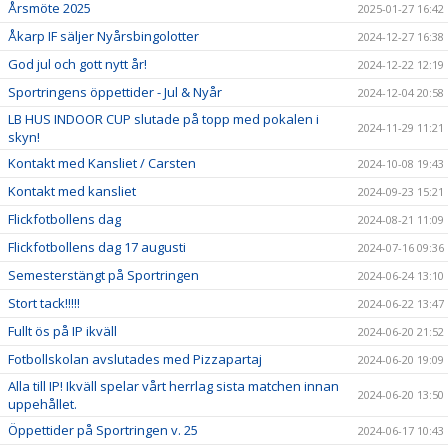
Årsmöte 2025
2025-01-27 16:42
Åkarp IF säljer Nyårsbingolotter
2024-12-27 16:38
God jul och gott nytt år!
2024-12-22 12:19
Sportringens öppettider - Jul & Nyår
2024-12-04 20:58
LB HUS INDOOR CUP slutade på topp med pokalen i
2024-11-29 11:21
skyn!
Kontakt med Kansliet / Carsten
2024-10-08 19:43
Kontakt med kansliet
2024-09-23 15:21
Flickfotbollens dag
2024-08-21 11:09
Flickfotbollens dag 17 augusti
2024-07-16 09:36
Semesterstängt på Sportringen
2024-06-24 13:10
Stort tack!!!!!
2024-06-22 13:47
Fullt ös på IP ikväll
2024-06-20 21:52
Fotbollskolan avslutades med Pizzapartaj
2024-06-20 19:09
Alla till IP! Ikväll spelar vårt herrlag sista matchen innan
2024-06-20 13:50
uppehållet.
Öppettider på Sportringen v. 25
2024-06-17 10:43