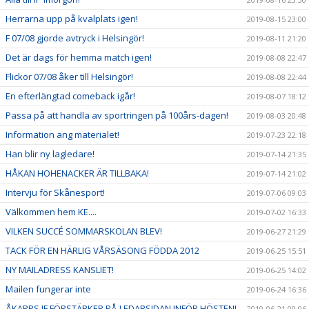
Herrarna upp på kvalplats igen!
2019-08-15 23:00
F 07/08 gjorde avtryck i Helsingör!
2019-08-11 21:20
Det är dags för hemma match igen!
2019-08-08 22:47
Flickor 07/08 åker till Helsingör!
2019-08-08 22:44
En efterlängtad comeback igår!
2019-08-07 18:12
Passa på att handla av sportringen på 100års-dagen!
2019-08-03 20:48
Information ang materialet!
2019-07-23 22:18
Han blir ny lagledare!
2019-07-14 21:35
HÅKAN HOHENACKER ÄR TILLBAKA!
2019-07-14 21:02
Intervju för Skånesport!
2019-07-06 09:03
Välkommen hem KE....
2019-07-02 16:33
VILKEN SUCCÉ SOMMARSKOLAN BLEV!
2019-06-27 21:29
TACK FÖR EN HÄRLIG VÅRSÄSONG FÖDDA 2012
2019-06-25 15:51
NY MAILADRESS KANSLIET!
2019-06-25 14:02
Mailen fungerar inte
2019-06-24 16:36
ÅKARPS IF FÖRSTÄRKER PÅ LEDARSIDAN INFÖR HÖSTEN!
2019-06-21 09:06