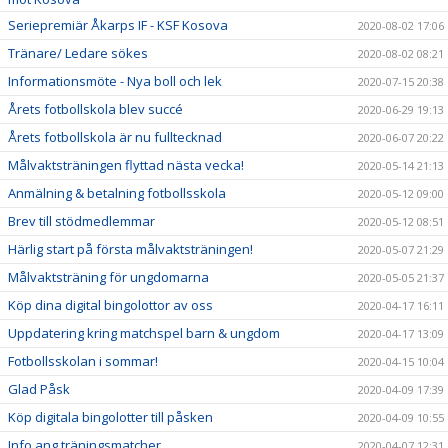
Seriepremiär Åkarps IF - KSF Kosova
2020-08-02 17:06
Tränare/ Ledare sökes
2020-08-02 08:21
Informationsmöte - Nya boll och lek
2020-07-15 20:38
Årets fotbollskola blev succé
2020-06-29 19:13
Årets fotbollskola är nu fulltecknad
2020-06-07 20:22
Målvaktsträningen flyttad nästa vecka!
2020-05-14 21:13
Anmälning & betalning fotbollsskola
2020-05-12 09:00
Brev till stödmedlemmar
2020-05-12 08:51
Härlig start på första målvaktsträningen!
2020-05-07 21:29
Målvaktsträning för ungdomarna
2020-05-05 21:37
Köp dina digital bingolottor av oss
2020-04-17 16:11
Uppdatering kring matchspel barn & ungdom
2020-04-17 13:09
Fotbollsskolan i sommar!
2020-04-15 10:04
Glad Påsk
2020-04-09 17:39
Köp digitala bingolotter till påsken
2020-04-09 10:55
Info ang träningsmatcher
2020-04-07 12:31