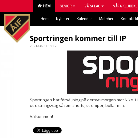
HEM
SENIOR
VÅRA LAG
VÅRA KLUBBKL
Hem
Nyheter
Kalender
Matcher
Kontakt til
Sportringen kommer till IP
2021-08-27 18:17
Sportringen har försäljning på derbyt imorgon mot Nike. 
utrustningsväg såsom shorts, strumpor, bollar mm.
Välkommen!