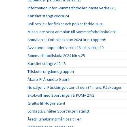
Öppettider på Sportringen v. 25
Information inför Sommarfotbollen nästa vecka (25)
Kansliet stängt vecka 24
Boll och lek för flickor och pojkar födda 2020.
Missa inte sista anmälan till Sommarfotbollsskolan!!!
Anmälan till Fotbollsskolan 2024 är nu öppen!!
Avvikande öppettider vecka 18 och vecka 19
Sommarfotbollskola 2024 blir v.25
Kansliet stängt v 12-13
Tillskott i ungdomsgruppen
Åkarp IF; Årsmöte 9 april
Nu säljer vi Påskbingolotter till den 31 mars, Påskdagen
Skokväll med Sportringen & PUMA 27/2
Grattis till Högvinsten!
Lördag 3/2 håller Sportringen stängt
Årets julhälsning från oss till er!