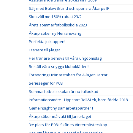
Assisterande tränare sökes till P 2009
Sälj med Bülow & Lind och sponsra Åkarps IF
Skokväll med 50% rabatt 23/2
Årets sommarfotbollsskola 2023
Åkarp söker ny Herransvarig
Perfekta julklappen!
Tränare till J-laget
Fler tränare behövs till våra ungdomslag
Beställ våra snygga klubbkläder!!!
Förändring i tränarstaben för A-laget Herrar
Serieseger för P08!
Sommarfotbollsskolan är nu fullbokad
Informationsmöte - Uppstart Boll&Lek, barn födda 2018
GameInsight ny samarbetspartner !
Åkarp söker målvakt till Juniorlaget
3:e plats för P08 i Skånes Vintermästerskap