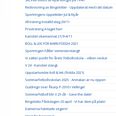
Sitt inte lottlös till Nyårsbingot på TV4!!!
Redovisning av Bingolotter - Uppdaterat med rätt datum
Sportringens öppettider Jul & Nyår
All träning inställd idag 20/11
Provträning A-laget herr
Kansliet obemannat 21/9-4/11
BOLL & LEK FÖR BARN FÖDDA 2021
Sportringen håller semesterstängt!
Vi sätter punkt för årets fotbollsskola – vilken vecka!
V 24 - Kansliet stängt
Uppstartsmöte boll & lek (födda 2021)
Sommarfotbollsskolan 2025 - Anmälan är nu öppen
Guldregn över Åkarp P-2010 i Vellinge!
Sommarfotboll blir V.25 iår - Save the date!
Bingolotto Påskdagen 20 april - Vi har dem på plats!
Damerna hämtade segern!