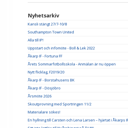
Nyhetsarkiv
Kansli stängt 27/7-10/8
Southampton Town United
Alla till IP!
Uppstart och infomöte - Boll & Lek 2022
Åkarp IF - Fortuna FF
Årets Sommarfotbollsskola - Anmälan är nu öppen
Nytt flicklag, F2019/20
Åkarp IF - Borstahusens BK
Åkarp IF - Dösjöbro
Årsmöte 2026
Skoutprovning med Sportringen 11/2
Materialare sökes!
En hyllning till Carsten och Lena Larsen – hjärtat i Åkarps I