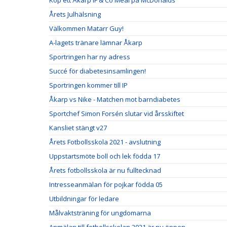
Köp ett Åkarp IF & Co Meal på McDonalds
Årets Julhälsning
Välkommen Matarr Guy!
A-lagets tränare lämnar Åkarp
Sportringen har ny adress
Succé för diabetesinsamlingen!
Sportringen kommer till IP
Åkarp vs Nike - Matchen mot barndiabetes
Sportchef Simon Forsén slutar vid årsskiftet
Kansliet stängt v27
Årets Fotbollsskola 2021 - avslutning
Uppstartsmöte boll och lek födda 17
Årets fotbollsskola är nu fulltecknad
Intresseanmälan för pojkar födda 05
Utbildningar för ledare
Målvaktsträning för ungdomarna