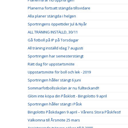
Planerna är nu öppna igen
Planerna fortsatt stängda tillsvidare
Alla planer stängda i helgen
Sportringens öppettider Jul & Nyår
ALL TRÄNING INSTÄLLD, 30/11
Gå fotboll på IP på Torsdagar
All träning inställd idag 7 augusti
Sportringen har semesterstängt
Rätt dag för uppstartsmöte
Uppstartsmöte för boll och lek - 2019
Sportringen håller stängt 6 juni
Sommarfotbollsskolan är nu fullteckand!!
Glöm inte köpa din Påsklott - Bingolotto 9 april
Sportringen håller stängt i Påsk
Bingolotto Påskdagen 9 april – Vårens Stora Påskfest!
Välkomna till Årsmöte 25 mars