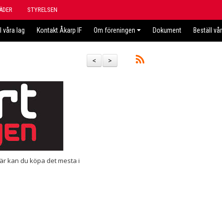
ÄDER
STYRELSEN
l våra lag
Kontakt Åkarp IF
Om föreningen
Dokument
Beställ vå
<
>
Här kan du köpa det mesta i