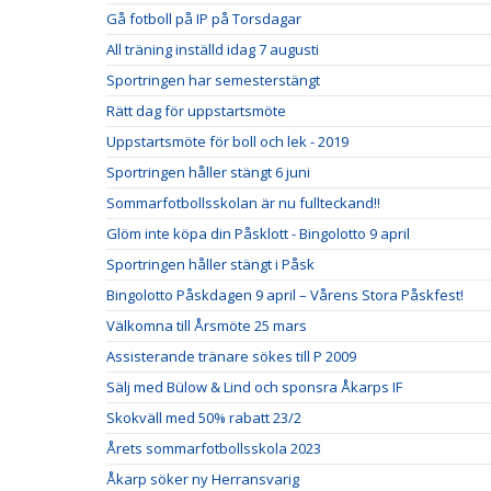
Gå fotboll på IP på Torsdagar
All träning inställd idag 7 augusti
Sportringen har semesterstängt
Rätt dag för uppstartsmöte
Uppstartsmöte för boll och lek - 2019
Sportringen håller stängt 6 juni
Sommarfotbollsskolan är nu fullteckand!!
Glöm inte köpa din Påsklott - Bingolotto 9 april
Sportringen håller stängt i Påsk
Bingolotto Påskdagen 9 april – Vårens Stora Påskfest!
Välkomna till Årsmöte 25 mars
Assisterande tränare sökes till P 2009
Sälj med Bülow & Lind och sponsra Åkarps IF
Skokväll med 50% rabatt 23/2
Årets sommarfotbollsskola 2023
Åkarp söker ny Herransvarig