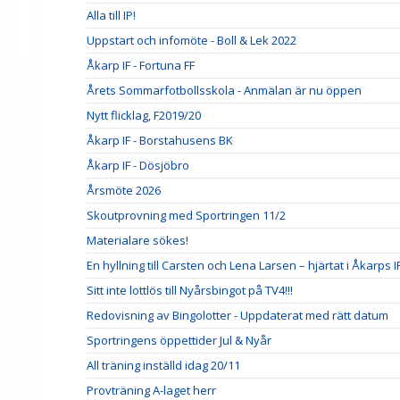
Alla till IP!
Uppstart och infomöte - Boll & Lek 2022
Åkarp IF - Fortuna FF
Årets Sommarfotbollsskola - Anmälan är nu öppen
Nytt flicklag, F2019/20
Åkarp IF - Borstahusens BK
Åkarp IF - Dösjöbro
Årsmöte 2026
Skoutprovning med Sportringen 11/2
Materialare sökes!
En hyllning till Carsten och Lena Larsen – hjärtat i Åkarps I
Sitt inte lottlös till Nyårsbingot på TV4!!!
Redovisning av Bingolotter - Uppdaterat med rätt datum
Sportringens öppettider Jul & Nyår
All träning inställd idag 20/11
Provträning A-laget herr