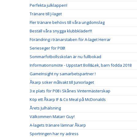
Perfekta julklappen!
Tränare till J-laget
Fler tränare behövs till våra ungdomslag
Beställ våra snygga klubbkläder!!!
Förändring i tränarstaben för A-laget Herrar
Serieseger för P08!
Sommarfotbollsskolan är nu fullbokad
Informationsmöte - Uppstart Boll&Lek, barn födda 2018
GameInsight ny samarbetspartner !
Åkarp söker målvakt till Juniorlaget
3:e plats för P08 i Skånes Vintermästerskap
Köp ett Åkarp IF & Co Meal på McDonalds
Årets Julhälsning
Välkommen Matarr Guy!
A-lagets tränare lämnar Åkarp
Sportringen har ny adress