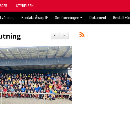
ÄDER
STYRELSEN
l våra lag
Kontakt Åkarp IF
Om föreningen
Dokument
Beställ vå
lutning
<
>