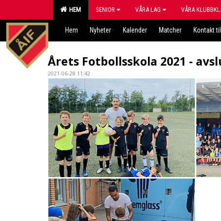
HEM
SENIOR
VÅRA LAG
VÅRA KLUBBKL
Hem
Nyheter
Kalender
Matcher
Kontakt til
Årets Fotbollsskola 2021 - avs
2021-06-28 11:42