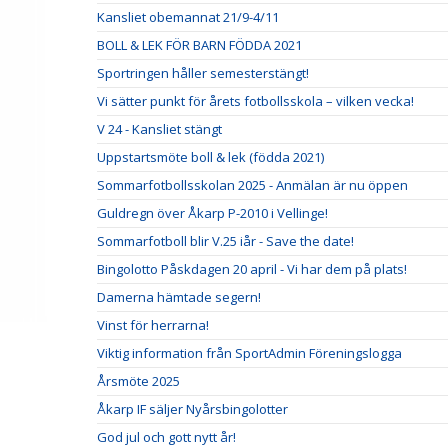
Kansliet obemannat 21/9-4/11
BOLL & LEK FÖR BARN FÖDDA 2021
Sportringen håller semesterstängt!
Vi sätter punkt för årets fotbollsskola – vilken vecka!
V 24 - Kansliet stängt
Uppstartsmöte boll & lek (födda 2021)
Sommarfotbollsskolan 2025 - Anmälan är nu öppen
Guldregn över Åkarp P-2010 i Vellinge!
Sommarfotboll blir V.25 iår - Save the date!
Bingolotto Påskdagen 20 april - Vi har dem på plats!
Damerna hämtade segern!
Vinst för herrarna!
Viktig information från SportAdmin Föreningslogga
Årsmöte 2025
Åkarp IF säljer Nyårsbingolotter
God jul och gott nytt år!