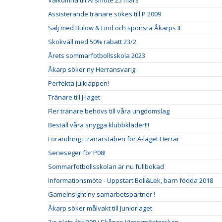
Välkomna till Årsmöte 25 mars
Assisterande tränare sökes till P 2009
Sälj med Bülow & Lind och sponsra Åkarps IF
Skokväll med 50% rabatt 23/2
Årets sommarfotbollsskola 2023
Åkarp söker ny Herransvarig
Perfekta julklappen!
Tränare till J-laget
Fler tränare behövs till våra ungdomslag
Beställ våra snygga klubbkläder!!!
Förändring i tränarstaben för A-laget Herrar
Serieseger för P08!
Sommarfotbollsskolan är nu fullbokad
Informationsmöte - Uppstart Boll&Lek, barn födda 2018
GameInsight ny samarbetspartner !
Åkarp söker målvakt till Juniorlaget