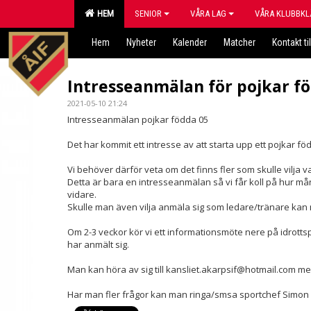
HEM
SENIOR
VÅRA LAG
VÅRA KLUBBKL
Hem
Nyheter
Kalender
Matcher
Kontakt til
Intresseanmälan för pojkar f
2021-05-10 21:24
Intresseanmälan pojkar födda 05
Det har kommit ett intresse av att starta upp ett pojkar föd
Vi behöver därför veta om det finns fler som skulle vilja v
Detta är bara en intresseanmälan så vi får koll på hur mån
vidare.
Skulle man även vilja anmäla sig som ledare/tränare kan 
Om 2-3 veckor kör vi ett informationsmöte nere på idrottsp
har anmält sig.
Man kan höra av sig till kansliet.akarpsif@hotmail.com 
Har man fler frågor kan man ringa/smsa sportchef Simon