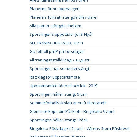
Årets julhälsning från oss till er!
Planerna är nu öppna igen
Planerna fortsatt stängda tillsvidare
Alla planer stängda i helgen
Sportringens öppettider Jul & Nyår
ALL TRÄNING INSTÄLLD, 30/11
Gå fotboll på IP på Torsdagar
All träning inställd idag 7 augusti
Sportringen har semesterstängt
Rätt dag för uppstartsmöte
Uppstartsmöte för boll och lek - 2019
Sportringen håller stängt 6 juni
Sommarfotbollsskolan är nu fullteckand!!
Glöm inte köpa din Påsklott - Bingolotto 9 april
Sportringen håller stängt i Påsk
Bingolotto Påskdagen 9 april – Vårens Stora Påskfest!