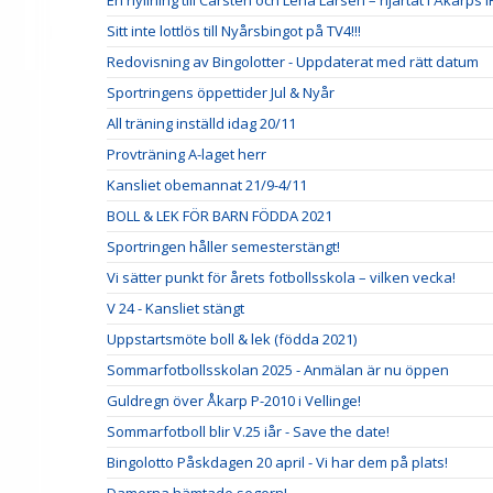
En hyllning till Carsten och Lena Larsen – hjärtat i Åkarps I
Sitt inte lottlös till Nyårsbingot på TV4!!!
Redovisning av Bingolotter - Uppdaterat med rätt datum
Sportringens öppettider Jul & Nyår
All träning inställd idag 20/11
Provträning A-laget herr
Kansliet obemannat 21/9-4/11
BOLL & LEK FÖR BARN FÖDDA 2021
Sportringen håller semesterstängt!
Vi sätter punkt för årets fotbollsskola – vilken vecka!
V 24 - Kansliet stängt
Uppstartsmöte boll & lek (födda 2021)
Sommarfotbollsskolan 2025 - Anmälan är nu öppen
Guldregn över Åkarp P-2010 i Vellinge!
Sommarfotboll blir V.25 iår - Save the date!
Bingolotto Påskdagen 20 april - Vi har dem på plats!