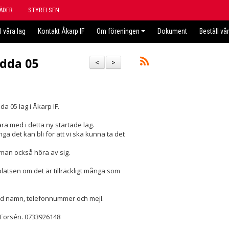
ÄDER
STYRELSEN
l våra lag
Kontakt Åkarp IF
Om föreningen
Dokument
Beställ vå
ödda 05
<
>
da 05 lag i Åkarp IF.
ara med i detta ny startade lag.
ga det kan bli för att vi ska kunna ta det
man också höra av sig.
latsen om det är tillräckligt många som
med namn, telefonnummer och mejl.
 Forsén. 0733926148