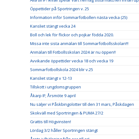
Alla till IP! Ikväll spelar vårt herrlag sista matchen innan u
Öppettider på Sportringen v. 25
Information inför Sommarfotbollen nästa vecka (25)
Kansliet stängt vecka 24
Boll och lek för flickor och pojkar födda 2020.
Missa inte sista anmälan till Sommarfotbollsskolan!!!
Anmälan till Fotbollsskolan 2024 är nu öppen!!
Avvikande öppettider vecka 18 och vecka 19
Sommarfotbollskola 2024 blir v.25
Kansliet stängt v 12-13
Tillskott i ungdomsgruppen
Åkarp IF; Årsmöte 9 april
Nu säljer vi Påskbingolotter till den 31 mars, Påskdagen
Skokväll med Sportringen & PUMA 27/2
Grattis till Högvinsten!
Lördag 3/2 håller Sportringen stängt