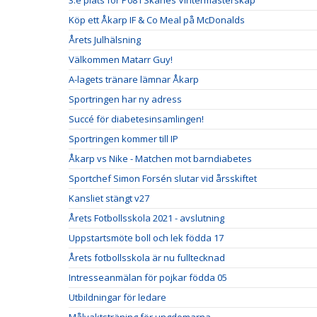
3:e plats för P08 i Skånes Vintermästerskap
Köp ett Åkarp IF & Co Meal på McDonalds
Årets Julhälsning
Välkommen Matarr Guy!
A-lagets tränare lämnar Åkarp
Sportringen har ny adress
Succé för diabetesinsamlingen!
Sportringen kommer till IP
Åkarp vs Nike - Matchen mot barndiabetes
Sportchef Simon Forsén slutar vid årsskiftet
Kansliet stängt v27
Årets Fotbollsskola 2021 - avslutning
Uppstartsmöte boll och lek födda 17
Årets fotbollsskola är nu fulltecknad
Intresseanmälan för pojkar födda 05
Utbildningar för ledare