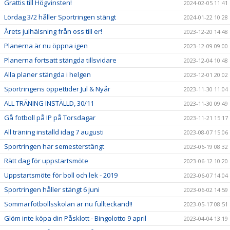
Grattis till Högvinsten!
2024-02-05 11:41
Lördag 3/2 håller Sportringen stängt
2024-01-22 10:28
Årets julhälsning från oss till er!
2023-12-20 14:48
Planerna är nu öppna igen
2023-12-09 09:00
Planerna fortsatt stängda tillsvidare
2023-12-04 10:48
Alla planer stängda i helgen
2023-12-01 20:02
Sportringens öppettider Jul & Nyår
2023-11-30 11:04
ALL TRÄNING INSTÄLLD, 30/11
2023-11-30 09:49
Gå fotboll på IP på Torsdagar
2023-11-21 15:17
All träning inställd idag 7 augusti
2023-08-07 15:06
Sportringen har semesterstängt
2023-06-19 08:32
Rätt dag för uppstartsmöte
2023-06-12 10:20
Uppstartsmöte för boll och lek - 2019
2023-06-07 14:04
Sportringen håller stängt 6 juni
2023-06-02 14:59
Sommarfotbollsskolan är nu fullteckand!!
2023-05-17 08:51
Glöm inte köpa din Påsklott - Bingolotto 9 april
2023-04-04 13:19