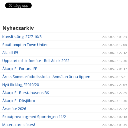
Nyhetsarkiv
Kansli stängt 27/7-10/8
2026-07-15 09:23
Southampton Town United
2026-07-08 12:08
Alla till IP!
2026-06-16 22:12
Uppstart och infomöte - Boll & Lek 2022
2026-06-05 12:36
Åkarp IF - Fortuna FF
2026-05-17 08:17
Årets Sommarfotbollsskola - Anmälan är nu öppen
2026-05-08 15:21
Nytt flicklag, F2019/20
2026-05-07 20:09
Åkarp IF - Borstahusens BK
2026-05-06 22:25
Åkarp IF - Dösjöbro
2026-05-03 19:36
Årsmöte 2026
2026-02-24 22:22
Skoutprovning med Sportringen 11/2
2026-02-06 07:10
Materialare sökes!
2026-02-03 09:35