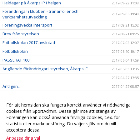
Heldagar på Åkarps IP i helgen
2017-09-22 11:08
Förändringar i klubben - tränarroller och
2017-09-05 19:48
verksamhetsutveckling
Föreningsvecka Intersport
2017-08-21 15:02
Brev från styrelsen
2017-08-21 09:25
Fotbollskolan 2017 avslutad
2017-07-02 12:07
Fotbollskolan
2017-06-10 10:17
PASSERAT 100
2017-06-04 17:59
Angående förändringar i styrelsen, Åkarps IF
2017-05-03 13:35
2017-04-27 17:35
Äntligen...
2017-04-27 08:57
Sommarens Fotbollskola 2017 - Anmäl redan nu!
2017-03-20 07:48
Nyheter i profilsortimentet
2017-02-03 08:10
För att hemsidan ska fungera korrekt använder vi nödvändiga
cookies från SportAdmin. Dessa går inte att stänga av.
Utbildning genomförd
2016-12-12 20:40
Föreningen kan också använda frivilliga cookies, t.ex. för
statistik eller marknadsföring. Du väljer själv om du vill
acceptera dessa.
Anpassa dina val