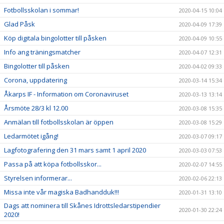
Fotbollsskolan i sommar!
2020-04-15 10:04
Glad Påsk
2020-04-09 17:39
Köp digitala bingolotter till påsken
2020-04-09 10:55
Info ang träningsmatcher
2020-04-07 12:31
Bingolotter till påsken
2020-04-02 09:33
Corona, uppdatering
2020-03-14 15:34
Åkarps IF - Information om Coronaviruset
2020-03-13 13:14
Årsmöte 28/3 kl 12.00
2020-03-08 15:35
Anmälan till fotbollsskolan är öppen
2020-03-08 15:29
Ledarmötet igång!
2020-03-07 09:17
Lagfotografering den 31 mars samt 1 april 2020
2020-03-03 07:53
Passa på att köpa fotbollsskor...
2020-02-07 14:55
Styrelsen informerar...
2020-02-06 22:13
Missa inte vår magiska Badhandduk!!!
2020-01-31 13:10
Dags att nominera till Skånes Idrottsledarstipendier
2020-01-30 22:24
2020!