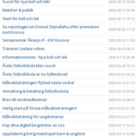
Succé för nya boll och lek!
2020-08-27 23:06
Matcher & publik
2020-08-17 20:49
Start för boll och lek
2020-08-17 19:12
Se reportaget om Eremal Zejnullahu efter premiären
2020-08-02 17:13
mot Kosova
Seriepremiär Åkarps IF - KSF Kosova
2020-08-02 17:06
Tränare/ Ledare sökes
2020-08-02 08:21
Informationsmöte - Nya boll och lek
2020-07-15 20:38
Årets fotbollskola blev succé
2020-06-29 19:13
Årets fotbollskola är nu fulltecknad
2020-06-07 20:22
Målvaktsträningen flyttad nästa vecka!
2020-05-14 21:13
Anmälning & betalning fotbollsskola
2020-05-12 09:00
Brev till stödmedlemmar
2020-05-12 08:51
Härlig start på första målvaktsträningen!
2020-05-07 21:29
Målvaktsträning för ungdomarna
2020-05-05 21:37
Köp dina digital bingolottor av oss
2020-04-17 16:11
Uppdatering kring matchspel barn & ungdom
2020-04-17 13:09