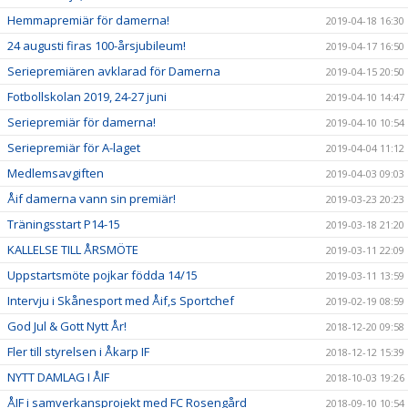
Hemmapremiär för damerna!
2019-04-18 16:30
24 augusti firas 100-årsjubileum!
2019-04-17 16:50
Seriepremiären avklarad för Damerna
2019-04-15 20:50
Fotbollskolan 2019, 24-27 juni
2019-04-10 14:47
Seriepremiär för damerna!
2019-04-10 10:54
Seriepremiär för A-laget
2019-04-04 11:12
Medlemsavgiften
2019-04-03 09:03
Åif damerna vann sin premiär!
2019-03-23 20:23
Träningsstart P14-15
2019-03-18 21:20
KALLELSE TILL ÅRSMÖTE
2019-03-11 22:09
Uppstartsmöte pojkar födda 14/15
2019-03-11 13:59
Intervju i Skånesport med Åif,s Sportchef
2019-02-19 08:59
God Jul & Gott Nytt År!
2018-12-20 09:58
Fler till styrelsen i Åkarp IF
2018-12-12 15:39
NYTT DAMLAG I ÅIF
2018-10-03 19:26
ÅIF i samverkansprojekt med FC Rosengård
2018-09-10 10:54