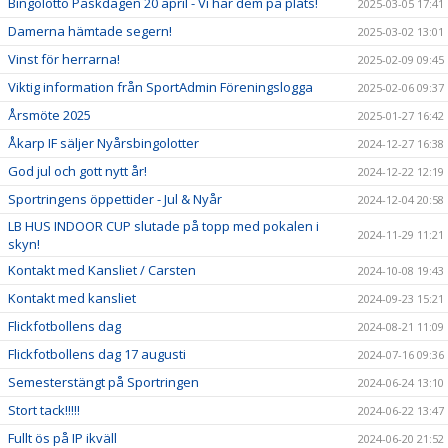
Bingolotto Påskdagen 20 april - Vi har dem på plats!
2025-03-05 17:41
Damerna hämtade segern!
2025-03-02 13:01
Vinst för herrarna!
2025-02-09 09:45
Viktig information från SportAdmin Föreningslogga
2025-02-06 09:37
Årsmöte 2025
2025-01-27 16:42
Åkarp IF säljer Nyårsbingolotter
2024-12-27 16:38
God jul och gott nytt år!
2024-12-22 12:19
Sportringens öppettider - Jul & Nyår
2024-12-04 20:58
LB HUS INDOOR CUP slutade på topp med pokalen i
2024-11-29 11:21
skyn!
Kontakt med Kansliet / Carsten
2024-10-08 19:43
Kontakt med kansliet
2024-09-23 15:21
Flickfotbollens dag
2024-08-21 11:09
Flickfotbollens dag 17 augusti
2024-07-16 09:36
Semesterstängt på Sportringen
2024-06-24 13:10
Stort tack!!!!!
2024-06-22 13:47
Fullt ös på IP ikväll
2024-06-20 21:52