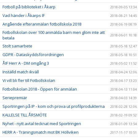
Fotboll på biblioteket i Åkarp
2018-09-05 13:34
Vad händer i Åkarps IF
2018-08-21 14:45
Angående efteranmälan fotbollskola 2018
2018-06-19 08:19
Fotbollskolan över 100 anmälda barn men glöm inte att
2018-06-01 10:18
betala
Stolt samarbete
2018-05-18 12:47
GDPR - Dataskyddsförordningen
2018-05-18 10:51
ÅIF Herr A - DM omgång 3
2018-05-02 11:52
Inställd match ikväll
2018-04-24 12:06
Vi vill bli fler till Fotbollskolan
2018-04-17 13:23
Fotbollskolan 2018 - Öppen för anmälan
2018-04-13 11:04
Seriepremiär
2018-04-03 14:39
Sportringen på IP - kom och prova ut profilprodukterna
2018-02-28 12:06
KALLELSE TILL ÅRSMÖTE
2018-02-19 09:52
Nyhet - nytt avtal tecknat med Sportringen
2018-01-09 13:54
HERR A - Träningsmatch mot BK Höllviken
2017-11-17 10:51