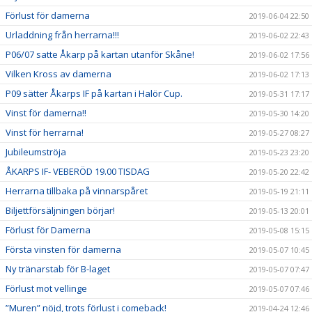
Förlust för damerna
2019-06-04 22:50
Urladdning från herrarna!!!
2019-06-02 22:43
P06/07 satte Åkarp på kartan utanför Skåne!
2019-06-02 17:56
Vilken Kross av damerna
2019-06-02 17:13
P09 sätter Åkarps IF på kartan i Halör Cup.
2019-05-31 17:17
Vinst för damerna!!
2019-05-30 14:20
Vinst för herrarna!
2019-05-27 08:27
Jubileumströja
2019-05-23 23:20
ÅKARPS IF- VEBERÖD 19.00 TISDAG
2019-05-20 22:42
Herrarna tillbaka på vinnarspåret
2019-05-19 21:11
Biljettförsäljningen börjar!
2019-05-13 20:01
Förlust för Damerna
2019-05-08 15:15
Första vinsten för damerna
2019-05-07 10:45
Ny tränarstab för B-laget
2019-05-07 07:47
Förlust mot vellinge
2019-05-07 07:46
”Muren” nöjd, trots förlust i comeback!
2019-04-24 12:46