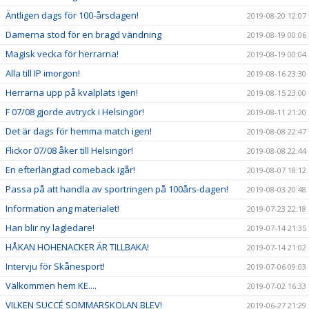
Äntligen dags för 100-årsdagen!
2019-08-20 12:07
Damerna stod för en bragd vändning
2019-08-19 00:06
Magisk vecka för herrarna!
2019-08-19 00:04
Alla till IP imorgon!
2019-08-16 23:30
Herrarna upp på kvalplats igen!
2019-08-15 23:00
F 07/08 gjorde avtryck i Helsingör!
2019-08-11 21:20
Det är dags för hemma match igen!
2019-08-08 22:47
Flickor 07/08 åker till Helsingör!
2019-08-08 22:44
En efterlängtad comeback igår!
2019-08-07 18:12
Passa på att handla av sportringen på 100års-dagen!
2019-08-03 20:48
Information ang materialet!
2019-07-23 22:18
Han blir ny lagledare!
2019-07-14 21:35
HÅKAN HOHENACKER ÄR TILLBAKA!
2019-07-14 21:02
Intervju för Skånesport!
2019-07-06 09:03
Välkommen hem KE....
2019-07-02 16:33
VILKEN SUCCÉ SOMMARSKOLAN BLEV!
2019-06-27 21:29