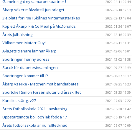
GameInsight ny samarbetspartner !
2022-04-11 09:44
Åkarp söker målvakt till Juniorlaget
2022-02-18 12:59
3:e plats för P08 i Skånes Vintermästerskap
2022-02-13 18:04
Köp ett Åkarp IF & Co Meal på McDonalds
2022-01-26 16:07
Årets Julhälsning
2021-12-16 09:39
Välkommen Matarr Guy!
2021-12-11 11:31
A-lagets tränare lämnar Åkarp
2021-12-06 16:01
Sportringen har ny adress
2021-12-02 18:38
Succé för diabetesinsamlingen!
2021-09-27 12:59
Sportringen kommer till IP
2021-08-27 18:17
Åkarp vs Nike - Matchen mot barndiabetes
2021-08-25 16:23
Sportchef Simon Forsén slutar vid årsskiftet
2021-08-23 19:39
Kansliet stängt v27
2021-07-03 17:22
Årets Fotbollsskola 2021 - avslutning
2021-06-28 11:42
Uppstartsmöte boll och lek födda 17
2021-06-19 18:47
Årets fotbollsskola är nu fulltecknad
2021-06-07 10:09