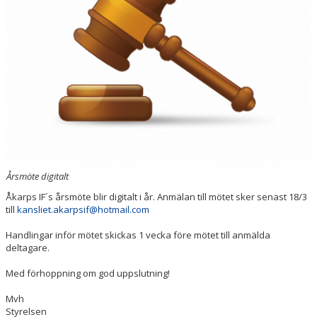
Årsmöte digitalt
Åkarps IF´s årsmöte blir digitalt i år. Anmälan till mötet sker senast 18/3
till
kansliet.akarpsif@hotmail.com
Handlingar inför mötet skickas 1 vecka före mötet till anmälda
deltagare.
Med förhoppning om god uppslutning!
Mvh
Styrelsen