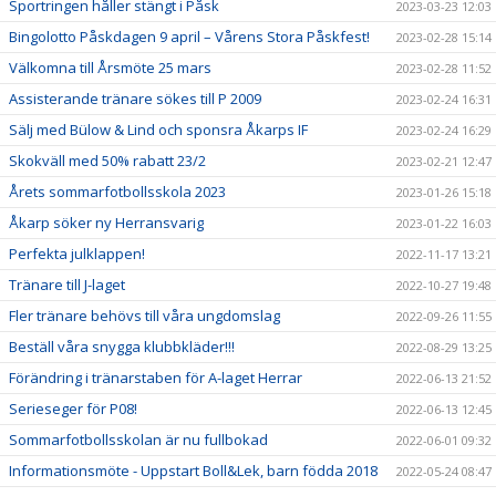
Sportringen håller stängt i Påsk
2023-03-23 12:03
Bingolotto Påskdagen 9 april – Vårens Stora Påskfest!
2023-02-28 15:14
Välkomna till Årsmöte 25 mars
2023-02-28 11:52
Assisterande tränare sökes till P 2009
2023-02-24 16:31
Sälj med Bülow & Lind och sponsra Åkarps IF
2023-02-24 16:29
Skokväll med 50% rabatt 23/2
2023-02-21 12:47
Årets sommarfotbollsskola 2023
2023-01-26 15:18
Åkarp söker ny Herransvarig
2023-01-22 16:03
Perfekta julklappen!
2022-11-17 13:21
Tränare till J-laget
2022-10-27 19:48
Fler tränare behövs till våra ungdomslag
2022-09-26 11:55
Beställ våra snygga klubbkläder!!!
2022-08-29 13:25
Förändring i tränarstaben för A-laget Herrar
2022-06-13 21:52
Serieseger för P08!
2022-06-13 12:45
Sommarfotbollsskolan är nu fullbokad
2022-06-01 09:32
Informationsmöte - Uppstart Boll&Lek, barn födda 2018
2022-05-24 08:47