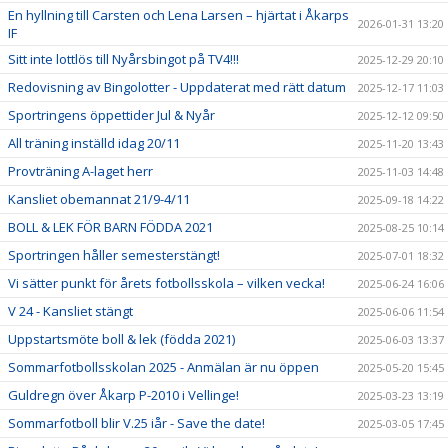
En hyllning till Carsten och Lena Larsen – hjärtat i Åkarps
2026-01-31 13:20
IF
Sitt inte lottlös till Nyårsbingot på TV4!!!
2025-12-29 20:10
Redovisning av Bingolotter - Uppdaterat med rätt datum
2025-12-17 11:03
Sportringens öppettider Jul & Nyår
2025-12-12 09:50
All träning inställd idag 20/11
2025-11-20 13:43
Provträning A-laget herr
2025-11-03 14:48
Kansliet obemannat 21/9-4/11
2025-09-18 14:22
BOLL & LEK FÖR BARN FÖDDA 2021
2025-08-25 10:14
Sportringen håller semesterstängt!
2025-07-01 18:32
Vi sätter punkt för årets fotbollsskola – vilken vecka!
2025-06-24 16:06
V 24 - Kansliet stängt
2025-06-06 11:54
Uppstartsmöte boll & lek (födda 2021)
2025-06-03 13:37
Sommarfotbollsskolan 2025 - Anmälan är nu öppen
2025-05-20 15:45
Guldregn över Åkarp P-2010 i Vellinge!
2025-03-23 13:19
Sommarfotboll blir V.25 iår - Save the date!
2025-03-05 17:45