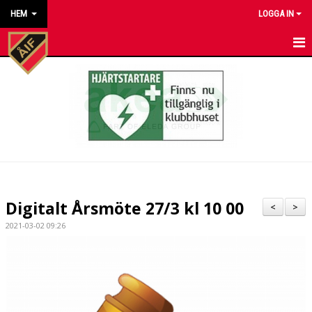
HEM
LOGGA IN
HEM
NYHETER
KALENDER
MATCHER
KONTAKT TILL VÅRA LAG
Digitalt Årsmöte 27/3 kl 10 00
<
>
KONTAKT ÅKARP IF
2021-03-02 09:26
OM FÖRENINGEN
DOKUMENT
BESTÄLL VÅRA KLUBBKLÄDER