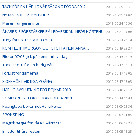
TACK FÖR EN HÄRLIG VÅRSÄSONG FÖDDA 2012
2019-06-25 15:51
NY MAILADRESS KANSLIET!
2019-06-25 14:02
Mailen fungerar inte
2019-06-24 16:36
ÅKARPS IF FÖRSTÄRKER PÅ LEDARSIDAN INFÖR HÖSTEN!
2019-06-21 09:06
Tung förlust i sista matchen
2019-06-20 23:54
KOM TILL IP IMORGON OCH STÖTTA HERRARNA....
2019-06-19 22:27
Flickor 07/08 gick på sommarlov idag
2019-06-19 22:19
Tack F09/10 för en härlig vår!
2019-06-17 13:19
Förlust för damerna
2019-06-17 13:05
3 OERHÖRT VIKTIGA POÄNG
2019-06-17 13:03
HÄRLIG AVSLUTNING FÖR POJKAR 2010
2019-06-16 20:52
SOMMARFEST FÖR POJKAR FÖDDA 2011
2019-06-14 14:43
Poängtapp borta mot Höllviken...
2019-06-09 23:36
SPONSRING
2019-06-07 21:05
Magisk seger för våra 15-åringar
2019-06-06 13:27
Biljetter till års festen
2019-06-05 13:23