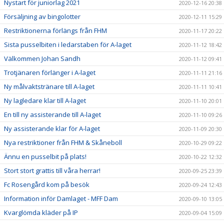
Nystart för juniorlag 2021
2020-12-16 20:38
Försäljning av bingolotter
2020-12-11 15:29
Restriktionerna förlängs från FHM
2020-11-17 20:22
Sista pusselbiten i ledarstaben för A-laget
2020-11-12 18:42
Välkommen Johan Sandh
2020-11-12 09:41
Trotjänaren förlänger i A-laget
2020-11-11 21:16
Ny målvaktstränare till A-laget
2020-11-11 10:41
Ny lagledare klar till A-laget
2020-11-10 20:01
En till ny assisterande till A-laget
2020-11-10 09:26
Ny assisterande klar för A-laget
2020-11-09 20:30
Nya restriktioner från FHM & Skåneboll
2020-10-29 09:22
Ännu en pusselbit på plats!
2020-10-22 12:32
Stort stort grattis till våra herrar!
2020-09-25 23:39
Fc Rosengård kom på besök
2020-09-24 12:43
Information inför Damlaget - MFF Dam
2020-09-10 13:05
Kvarglömda kläder på IP
2020-09-04 15:09