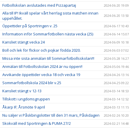
Fotbollskolan avslutades med Pizzapartaj
2024-06-20 19:09
Alla till IP! Ikväll spelar vårt herrlag sista matchen innan
2024-06-20 13:50
uppehållet.
Öppettider på Sportringen v. 25
2024-06-17 10:43
Information inför Sommarfotbollen nästa vecka (25)
2024-06-14 15:07
Kansliet stängt vecka 24
2024-06-09 10:18
Boll och lek för flickor och pojkar födda 2020.
2024-06-03 07:02
Missa inte sista anmälan till Sommarfotbollsskolan!!!
2024-05-28 16:27
Anmälan till Fotbollsskolan 2024 är nu öppen!!
2024-05-06 19:46
Avvikande öppettider vecka 18 och vecka 19
2024-04-26 13:16
Sommarfotbollskola 2024 blir v.25
2024-04-25 09:22
Kansliet stängt v 12-13
2024-03-14 18:53
Tillskott i ungdomsgruppen
2024-03-14 12:52
Åkarp IF; Årsmöte 9 april
2024-03-13 11:15
Nu säljer vi Påskbingolotter till den 31 mars, Påskdagen
2024-02-26 10:20
Skokväll med Sportringen & PUMA 27/2
2024-02-21 14:48