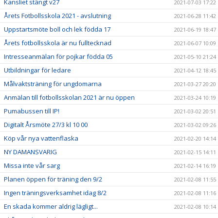
Kansliet stängt v27
2021-07-03 17:22
Årets Fotbollsskola 2021 - avslutning
2021-06-28 11:42
Uppstartsmöte boll och lek födda 17
2021-06-19 18:47
Årets fotbollsskola är nu fulltecknad
2021-06-07 10:09
Intresseanmälan för pojkar födda 05
2021-05-10 21:24
Utbildningar för ledare
2021-04-12 18:45
Målvaktsträning för ungdomarna
2021-03-27 20:20
Anmälan till fotbollsskolan 2021 är nu öppen
2021-03-24 10:19
Pumabussen till IP!
2021-03-02 20:51
Digitalt Årsmöte 27/3 kl 10 00
2021-03-02 09:26
Köp vår nya vattenflaska
2021-02-20 14:14
NY DAMANSVARIG
2021-02-15 14:11
Missa inte vår sarg
2021-02-14 16:19
Planen öppen för träning den 9/2
2021-02-08 11:55
Ingen träningsverksamhet idag 8/2
2021-02-08 11:16
En skada kommer aldrig lägligt...
2021-02-08 10:14