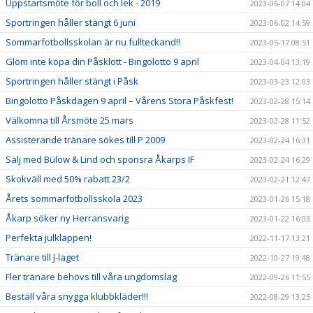
Uppstartsmöte för boll och lek - 2019
2023-06-07 14:04
Sportringen håller stängt 6 juni
2023-06-02 14:59
Sommarfotbollsskolan är nu fullteckand!!
2023-05-17 08:51
Glöm inte köpa din Påsklott - Bingolotto 9 april
2023-04-04 13:19
Sportringen håller stängt i Påsk
2023-03-23 12:03
Bingolotto Påskdagen 9 april – Vårens Stora Påskfest!
2023-02-28 15:14
Välkomna till Årsmöte 25 mars
2023-02-28 11:52
Assisterande tränare sökes till P 2009
2023-02-24 16:31
Sälj med Bülow & Lind och sponsra Åkarps IF
2023-02-24 16:29
Skokväll med 50% rabatt 23/2
2023-02-21 12:47
Årets sommarfotbollsskola 2023
2023-01-26 15:18
Åkarp söker ny Herransvarig
2023-01-22 16:03
Perfekta julklappen!
2022-11-17 13:21
Tränare till J-laget
2022-10-27 19:48
Fler tränare behövs till våra ungdomslag
2022-09-26 11:55
Beställ våra snygga klubbkläder!!!
2022-08-29 13:25