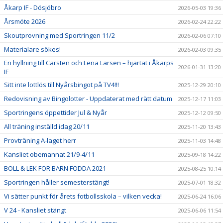
Åkarp IF - Dösjöbro
2026-05-03 19:36
Årsmöte 2026
2026-02-24 22:22
Skoutprovning med Sportringen 11/2
2026-02-06 07:10
Materialare sökes!
2026-02-03 09:35
En hyllning till Carsten och Lena Larsen – hjärtat i Åkarps
2026-01-31 13:20
IF
Sitt inte lottlös till Nyårsbingot på TV4!!!
2025-12-29 20:10
Redovisning av Bingolotter - Uppdaterat med rätt datum
2025-12-17 11:03
Sportringens öppettider Jul & Nyår
2025-12-12 09:50
All träning inställd idag 20/11
2025-11-20 13:43
Provträning A-laget herr
2025-11-03 14:48
Kansliet obemannat 21/9-4/11
2025-09-18 14:22
BOLL & LEK FÖR BARN FÖDDA 2021
2025-08-25 10:14
Sportringen håller semesterstängt!
2025-07-01 18:32
Vi sätter punkt för årets fotbollsskola – vilken vecka!
2025-06-24 16:06
V 24 - Kansliet stängt
2025-06-06 11:54