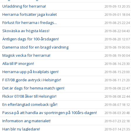
Urladdning för herrarna!
2019-09-13 20:35
Herrarna fortsätter jaga kvalet
2019-09-01 18:04
Förlust för herrarna i fredags...
2019-08-25 22:24
Skoväska av högsta klass!
2019-08-22 04:43
Äntligen dags för 100-årsdagen!
2019-08-20 12:07
Damerna stod för en bragd vändning
2019-08-19 00:06
Magisk vecka för herrarna!
2019-08-19 00:04
Alla till IP imorgon!
2019-08-16 23:30
Herrarna upp på kvalplats igen!
2019-08-15 23:00
F 07/08 gjorde avtryck i Helsingör!
2019-08-11 21:20
Det är dags för hemma match igen!
2019-08-08 22:47
Flickor 07/08 åker till Helsingör!
2019-08-08 22:44
En efterlängtad comeback igår!
2019-08-07 18:12
Passa på att handla av sportringen på 100års-dagen!
2019-08-03 20:48
Information ang materialet!
2019-07-23 22:18
Han blir ny lagledare!
2019-07-14 21:35