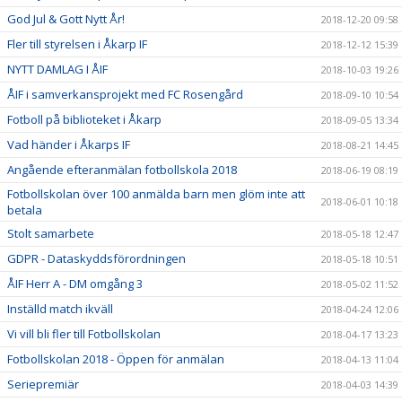
God Jul & Gott Nytt År!
2018-12-20 09:58
Fler till styrelsen i Åkarp IF
2018-12-12 15:39
NYTT DAMLAG I ÅIF
2018-10-03 19:26
ÅIF i samverkansprojekt med FC Rosengård
2018-09-10 10:54
Fotboll på biblioteket i Åkarp
2018-09-05 13:34
Vad händer i Åkarps IF
2018-08-21 14:45
Angående efteranmälan fotbollskola 2018
2018-06-19 08:19
Fotbollskolan över 100 anmälda barn men glöm inte att
2018-06-01 10:18
betala
Stolt samarbete
2018-05-18 12:47
GDPR - Dataskyddsförordningen
2018-05-18 10:51
ÅIF Herr A - DM omgång 3
2018-05-02 11:52
Inställd match ikväll
2018-04-24 12:06
Vi vill bli fler till Fotbollskolan
2018-04-17 13:23
Fotbollskolan 2018 - Öppen för anmälan
2018-04-13 11:04
Seriepremiär
2018-04-03 14:39