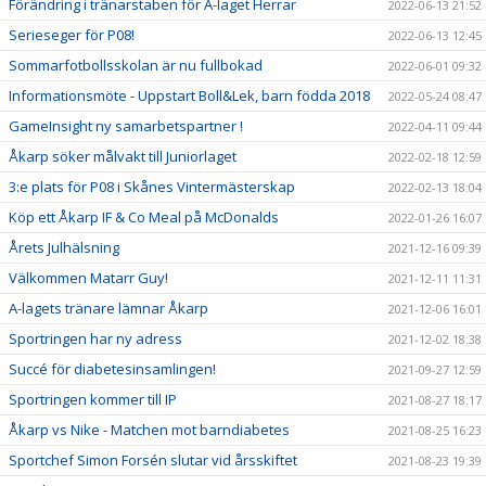
Förändring i tränarstaben för A-laget Herrar
2022-06-13 21:52
Serieseger för P08!
2022-06-13 12:45
Sommarfotbollsskolan är nu fullbokad
2022-06-01 09:32
Informationsmöte - Uppstart Boll&Lek, barn födda 2018
2022-05-24 08:47
GameInsight ny samarbetspartner !
2022-04-11 09:44
Åkarp söker målvakt till Juniorlaget
2022-02-18 12:59
3:e plats för P08 i Skånes Vintermästerskap
2022-02-13 18:04
Köp ett Åkarp IF & Co Meal på McDonalds
2022-01-26 16:07
Årets Julhälsning
2021-12-16 09:39
Välkommen Matarr Guy!
2021-12-11 11:31
A-lagets tränare lämnar Åkarp
2021-12-06 16:01
Sportringen har ny adress
2021-12-02 18:38
Succé för diabetesinsamlingen!
2021-09-27 12:59
Sportringen kommer till IP
2021-08-27 18:17
Åkarp vs Nike - Matchen mot barndiabetes
2021-08-25 16:23
Sportchef Simon Forsén slutar vid årsskiftet
2021-08-23 19:39