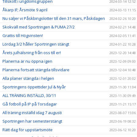
Tillskott i ungdomsgruppen
2024-03-14 12:52
Åkarp IF; Årsmöte 9 april
2024-03-13 11:15
Nu säljer vi Påskbingolotter till den 31 mars, Påskdagen
2024-02-26 10:20
Skokväll med Sportringen & PUMA 27/2
2024-02-21 14:48
Grattis till Högvinsten!
2024-02-05 11:41
Lördag 3/2 håller Sportringen stängt
2024-01-22 10:28
Årets julhälsning från oss till er!
2023-12-20 14:48
Planerna är nu öppna igen
2023-12-09 09:00
Planerna fortsatt stängda tillsvidare
2023-12-04 10:48
Alla planer stängda i helgen
2023-12-01 20:02
Sportringens öppettider Jul & Nyår
2023-11-30 11:04
ALL TRÄNING INSTÄLLD, 30/11
2023-11-30 09:49
Gå fotboll på IP på Torsdagar
2023-11-21 15:17
All träning inställd idag 7 augusti
2023-08-07 15:06
Sportringen har semesterstängt
2023-06-19 08:32
Rätt dag för uppstartsmöte
2023-06-12 10:20