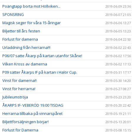
Poängtapp borta mot Höllviken...
2019-06-09 23:36
SPONSRING
2019-06-07 21:05
Magisk seger för våra 15-åringar
2019-06-06 13:27
Biljetter till års festen
2019-06-05 13:23
Förlust för damerna
2019-06-04 22:50
Urladdning från herrarna!!!
2019-06-02 22:43
P06/07 satte Åkarp på kartan utanför Skåne!
2019-06-02 17:56
Vilken Kross av damerna
2019-06-02 17:13
P09 sätter Åkarps IF på kartan i Halör Cup.
2019-05-31 17:17
Vinst för damerna!!
2019-05-30 14:20
Vinst för herrarna!
2019-05-27 08:27
Jubileumströja
2019-05-23 23:20
ÅKARPS IF- VEBERÖD 19.00 TISDAG
2019-05-20 22:42
Herrarna tillbaka på vinnarspåret
2019-05-19 21:11
Biljettförsäljningen börjar!
2019-05-13 20:01
Förlust för Damerna
2019-05-08 15:15