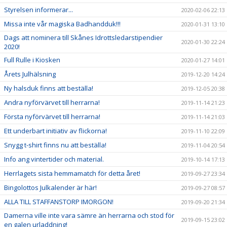
Styrelsen informerar...
2020-02-06 22:13
Missa inte vår magiska Badhandduk!!!
2020-01-31 13:10
Dags att nominera till Skånes Idrottsledarstipendier
2020-01-30 22:24
2020!
Full Rulle i Kiosken
2020-01-27 14:01
Årets Julhälsning
2019-12-20 14:24
Ny halsduk finns att beställa!
2019-12-05 20:38
Andra nyförvärvet till herrarna!
2019-11-14 21:23
Första nyförvärvet till herrarna!
2019-11-14 21:03
Ett underbart initiativ av flickorna!
2019-11-10 22:09
Snygg t-shirt finns nu att beställa!
2019-11-04 20:54
Info ang vintertider och material.
2019-10-14 17:13
Herrlagets sista hemmamatch för detta året!
2019-09-27 23:34
Bingolottos Julkalender är här!
2019-09-27 08:57
ALLA TILL STAFFANSTORP IMORGON!
2019-09-20 21:34
Damerna ville inte vara sämre än herrarna och stod för
2019-09-15 23:02
en galen urladdning!