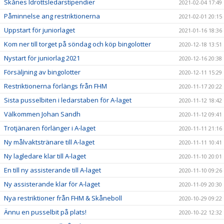
Skånes Idrottsledarstipendier
2021-02-04 17:49
Påminnelse ang restriktionerna
2021-02-01 20:15
Uppstart för juniorlaget
2021-01-16 18:36
Kom ner till torget på söndag och köp bingolotter
2020-12-18 13:51
Nystart för juniorlag 2021
2020-12-16 20:38
Försäljning av bingolotter
2020-12-11 15:29
Restriktionerna förlängs från FHM
2020-11-17 20:22
Sista pusselbiten i ledarstaben för A-laget
2020-11-12 18:42
Välkommen Johan Sandh
2020-11-12 09:41
Trotjänaren förlänger i A-laget
2020-11-11 21:16
Ny målvaktstränare till A-laget
2020-11-11 10:41
Ny lagledare klar till A-laget
2020-11-10 20:01
En till ny assisterande till A-laget
2020-11-10 09:26
Ny assisterande klar för A-laget
2020-11-09 20:30
Nya restriktioner från FHM & Skåneboll
2020-10-29 09:22
Ännu en pusselbit på plats!
2020-10-22 12:32