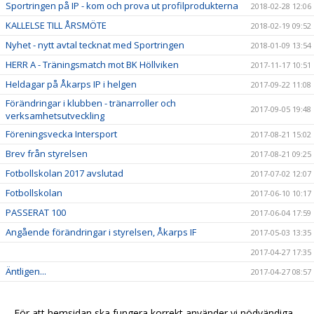
Sportringen på IP - kom och prova ut profilprodukterna
2018-02-28 12:06
KALLELSE TILL ÅRSMÖTE
2018-02-19 09:52
Nyhet - nytt avtal tecknat med Sportringen
2018-01-09 13:54
HERR A - Träningsmatch mot BK Höllviken
2017-11-17 10:51
Heldagar på Åkarps IP i helgen
2017-09-22 11:08
Förändringar i klubben - tränarroller och
2017-09-05 19:48
verksamhetsutveckling
Föreningsvecka Intersport
2017-08-21 15:02
Brev från styrelsen
2017-08-21 09:25
Fotbollskolan 2017 avslutad
2017-07-02 12:07
Fotbollskolan
2017-06-10 10:17
PASSERAT 100
2017-06-04 17:59
Angående förändringar i styrelsen, Åkarps IF
2017-05-03 13:35
2017-04-27 17:35
Äntligen...
2017-04-27 08:57
Sommarens Fotbollskola 2017 - Anmäl redan nu!
2017-03-20 07:48
Nyheter i profilsortimentet
2017-02-03 08:10
För att hemsidan ska fungera korrekt använder vi nödvändiga