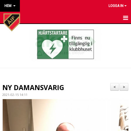
HEM
LOGGA IN
HEM
NYHETER
KALENDER
MATCHER
KONTAKT TILL VÅRA LAG
NY DAMANSVARIG
<
>
KONTAKT ÅKARP IF
2021-02-15 14:11
OM FÖRENINGEN
DOKUMENT
BESTÄLL VÅRA KLUBBKLÄDER