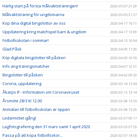
Härlig start på första målvaktsträningen!
2020-05-07 21:29
Målvaktsträning för ungdomarna
2020-05-05 21:37
Köp dina digital bingolottor av oss
2020-04-17 16:11
Uppdatering kring matchspel barn & ungdom
2020-04-17 13:09
Fotbollsskolan i sommar!
2020-04-15 10:04
Glad Påsk
2020-04-09 17:39
Köp digitala bingolotter till påsken
2020-04-09 10:55
Info ang träningsmatcher
2020-04-07 12:31
Bingolotter till påsken
2020-04-02 09:33
Corona, uppdatering
2020-03-14 15:34
Åkarps IF - Information om Coronaviruset
2020-03-13 13:14
Årsmöte 28/3 kl 12.00
2020-03-08 15:35
Anmälan till fotbollsskolan är öppen
2020-03-08 15:29
Ledarmötet igång!
2020-03-07 09:17
Lagfotografering den 31 mars samt 1 april 2020
2020-03-03 07:53
Passa på att köpa fotbollsskor...
2020-02-07 14:55