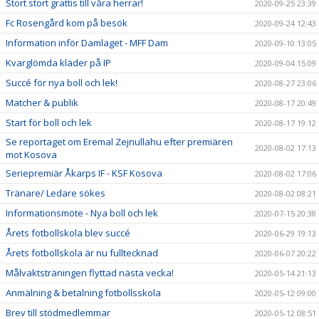
Stort stort grattis till våra herrar!
2020-09-25 23:39
Fc Rosengård kom på besök
2020-09-24 12:43
Information inför Damlaget - MFF Dam
2020-09-10 13:05
Kvarglömda kläder på IP
2020-09-04 15:09
Succé för nya boll och lek!
2020-08-27 23:06
Matcher & publik
2020-08-17 20:49
Start för boll och lek
2020-08-17 19:12
Se reportaget om Eremal Zejnullahu efter premiären
2020-08-02 17:13
mot Kosova
Seriepremiär Åkarps IF - KSF Kosova
2020-08-02 17:06
Tränare/ Ledare sökes
2020-08-02 08:21
Informationsmöte - Nya boll och lek
2020-07-15 20:38
Årets fotbollskola blev succé
2020-06-29 19:13
Årets fotbollskola är nu fulltecknad
2020-06-07 20:22
Målvaktsträningen flyttad nästa vecka!
2020-05-14 21:13
Anmälning & betalning fotbollsskola
2020-05-12 09:00
Brev till stödmedlemmar
2020-05-12 08:51