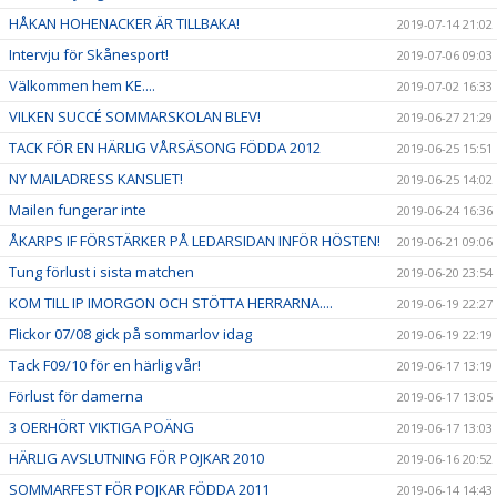
HÅKAN HOHENACKER ÄR TILLBAKA!
2019-07-14 21:02
Intervju för Skånesport!
2019-07-06 09:03
Välkommen hem KE....
2019-07-02 16:33
VILKEN SUCCÉ SOMMARSKOLAN BLEV!
2019-06-27 21:29
TACK FÖR EN HÄRLIG VÅRSÄSONG FÖDDA 2012
2019-06-25 15:51
NY MAILADRESS KANSLIET!
2019-06-25 14:02
Mailen fungerar inte
2019-06-24 16:36
ÅKARPS IF FÖRSTÄRKER PÅ LEDARSIDAN INFÖR HÖSTEN!
2019-06-21 09:06
Tung förlust i sista matchen
2019-06-20 23:54
KOM TILL IP IMORGON OCH STÖTTA HERRARNA....
2019-06-19 22:27
Flickor 07/08 gick på sommarlov idag
2019-06-19 22:19
Tack F09/10 för en härlig vår!
2019-06-17 13:19
Förlust för damerna
2019-06-17 13:05
3 OERHÖRT VIKTIGA POÄNG
2019-06-17 13:03
HÄRLIG AVSLUTNING FÖR POJKAR 2010
2019-06-16 20:52
SOMMARFEST FÖR POJKAR FÖDDA 2011
2019-06-14 14:43