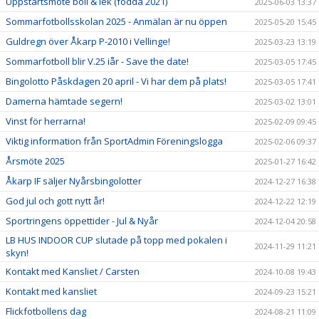
Uppstartsmöte boll & lek (födda 2021)
2025-06-03 13:37
Sommarfotbollsskolan 2025 - Anmälan är nu öppen
2025-05-20 15:45
Guldregn över Åkarp P-2010 i Vellinge!
2025-03-23 13:19
Sommarfotboll blir V.25 iår - Save the date!
2025-03-05 17:45
Bingolotto Påskdagen 20 april - Vi har dem på plats!
2025-03-05 17:41
Damerna hämtade segern!
2025-03-02 13:01
Vinst för herrarna!
2025-02-09 09:45
Viktig information från SportAdmin Föreningslogga
2025-02-06 09:37
Årsmöte 2025
2025-01-27 16:42
Åkarp IF säljer Nyårsbingolotter
2024-12-27 16:38
God jul och gott nytt år!
2024-12-22 12:19
Sportringens öppettider - Jul & Nyår
2024-12-04 20:58
LB HUS INDOOR CUP slutade på topp med pokalen i
2024-11-29 11:21
skyn!
Kontakt med Kansliet / Carsten
2024-10-08 19:43
Kontakt med kansliet
2024-09-23 15:21
Flickfotbollens dag
2024-08-21 11:09