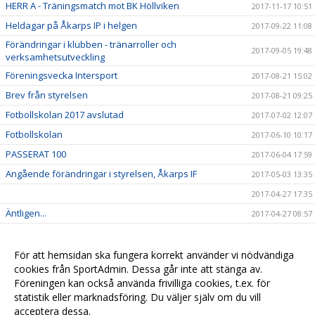
HERR A - Träningsmatch mot BK Höllviken
2017-11-17 10:51
Heldagar på Åkarps IP i helgen
2017-09-22 11:08
Förändringar i klubben - tränarroller och
2017-09-05 19:48
verksamhetsutveckling
Föreningsvecka Intersport
2017-08-21 15:02
Brev från styrelsen
2017-08-21 09:25
Fotbollskolan 2017 avslutad
2017-07-02 12:07
Fotbollskolan
2017-06-10 10:17
PASSERAT 100
2017-06-04 17:59
Angående förändringar i styrelsen, Åkarps IF
2017-05-03 13:35
2017-04-27 17:35
Äntligen...
2017-04-27 08:57
Sommarens Fotbollskola 2017 - Anmäl redan nu!
2017-03-20 07:48
Nyheter i profilsortimentet
2017-02-03 08:10
För att hemsidan ska fungera korrekt använder vi nödvändiga
cookies från SportAdmin. Dessa går inte att stänga av.
Utbildning genomförd
2016-12-12 20:40
Föreningen kan också använda frivilliga cookies, t.ex. för
statistik eller marknadsföring. Du väljer själv om du vill
acceptera dessa.