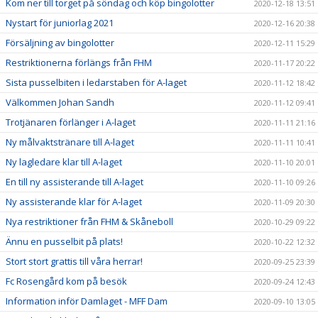
Kom ner till torget på söndag och köp bingolotter
2020-12-18 13:51
Nystart för juniorlag 2021
2020-12-16 20:38
Försäljning av bingolotter
2020-12-11 15:29
Restriktionerna förlängs från FHM
2020-11-17 20:22
Sista pusselbiten i ledarstaben för A-laget
2020-11-12 18:42
Välkommen Johan Sandh
2020-11-12 09:41
Trotjänaren förlänger i A-laget
2020-11-11 21:16
Ny målvaktstränare till A-laget
2020-11-11 10:41
Ny lagledare klar till A-laget
2020-11-10 20:01
En till ny assisterande till A-laget
2020-11-10 09:26
Ny assisterande klar för A-laget
2020-11-09 20:30
Nya restriktioner från FHM & Skåneboll
2020-10-29 09:22
Ännu en pusselbit på plats!
2020-10-22 12:32
Stort stort grattis till våra herrar!
2020-09-25 23:39
Fc Rosengård kom på besök
2020-09-24 12:43
Information inför Damlaget - MFF Dam
2020-09-10 13:05