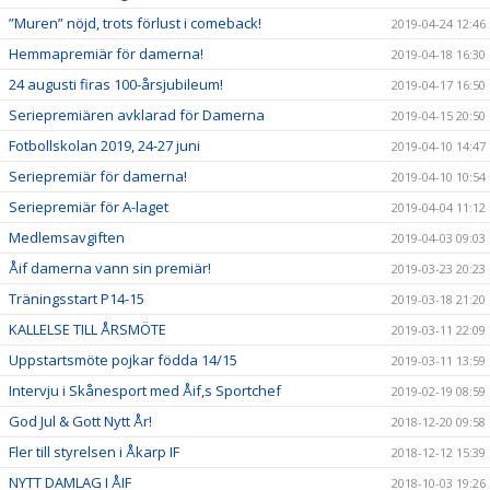
”Muren” nöjd, trots förlust i comeback!
2019-04-24 12:46
Hemmapremiär för damerna!
2019-04-18 16:30
24 augusti firas 100-årsjubileum!
2019-04-17 16:50
Seriepremiären avklarad för Damerna
2019-04-15 20:50
Fotbollskolan 2019, 24-27 juni
2019-04-10 14:47
Seriepremiär för damerna!
2019-04-10 10:54
Seriepremiär för A-laget
2019-04-04 11:12
Medlemsavgiften
2019-04-03 09:03
Åif damerna vann sin premiär!
2019-03-23 20:23
Träningsstart P14-15
2019-03-18 21:20
KALLELSE TILL ÅRSMÖTE
2019-03-11 22:09
Uppstartsmöte pojkar födda 14/15
2019-03-11 13:59
Intervju i Skånesport med Åif,s Sportchef
2019-02-19 08:59
God Jul & Gott Nytt År!
2018-12-20 09:58
Fler till styrelsen i Åkarp IF
2018-12-12 15:39
NYTT DAMLAG I ÅIF
2018-10-03 19:26