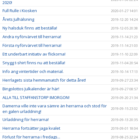
2020!
Full Rulle i Kiosken
2020-01-27 14:01
Årets Julhälsning
2019-12-20 14:24
Ny halsduk finns att beställa!
2019-12-05 20:38
Andra nyförvärvet till herrarna!
2019-11-14 21:23
Första nyförvärvet till herrarna!
2019-11-14 21:03
Ett underbart initiativ av flickorna!
2019-11-10 22:09
Snygg t-shirt finns nu att beställa!
2019-11-04 20:54
Info ang vintertider och material.
2019-10-14 17:13
Herrlagets sista hemmamatch för detta året!
2019-09-27 23:34
Bingolottos Julkalender är här!
2019-09-27 08:57
ALLA TILL STAFFANSTORP IMORGON!
2019-09-20 21:34
Damerna ville inte vara sämre än herrarna och stod för
2019-09-15 23:02
en galen urladdning!
Urladdning för herrarna!
2019-09-13 20:35
Herrarna fortsätter jaga kvalet
2019-09-01 18:04
Förlust för herrarna i fredags...
2019-08-25 22:24