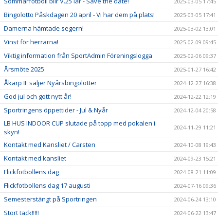
Sommarfotboll blir V.25 iår - Save the date!
2025-03-05 17:45
Bingolotto Påskdagen 20 april - Vi har dem på plats!
2025-03-05 17:41
Damerna hämtade segern!
2025-03-02 13:01
Vinst för herrarna!
2025-02-09 09:45
Viktig information från SportAdmin Föreningslogga
2025-02-06 09:37
Årsmöte 2025
2025-01-27 16:42
Åkarp IF säljer Nyårsbingolotter
2024-12-27 16:38
God jul och gott nytt år!
2024-12-22 12:19
Sportringens öppettider - Jul & Nyår
2024-12-04 20:58
LB HUS INDOOR CUP slutade på topp med pokalen i
2024-11-29 11:21
skyn!
Kontakt med Kansliet / Carsten
2024-10-08 19:43
Kontakt med kansliet
2024-09-23 15:21
Flickfotbollens dag
2024-08-21 11:09
Flickfotbollens dag 17 augusti
2024-07-16 09:36
Semesterstängt på Sportringen
2024-06-24 13:10
Stort tack!!!!!
2024-06-22 13:47