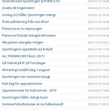
Skokväll med Sportringen & PUMA 27/2
2024-02-21 14:48
Grattis till Högvinsten!
2024-02-05 11:41
Lördag 3/2 håller Sportringen stängt
2024-01-22 10:28
Årets julhälsning från oss till er!
2023-12-20 14:48
Planerna är nu öppna igen
2023-12-09 09:00
Planerna fortsatt stängda tillsvidare
2023-12-04 10:48
Alla planer stängda i helgen
2023-12-01 20:02
Sportringens öppettider Jul & Nyår
2023-11-30 11:04
ALL TRÄNING INSTÄLLD, 30/11
2023-11-30 09:49
Gå fotboll på IP på Torsdagar
2023-11-21 15:17
All träning inställd idag 7 augusti
2023-08-07 15:06
Sportringen har semesterstängt
2023-06-19 08:32
Rätt dag för uppstartsmöte
2023-06-12 10:20
Uppstartsmöte för boll och lek - 2019
2023-06-07 14:04
Sportringen håller stängt 6 juni
2023-06-02 14:59
Sommarfotbollsskolan är nu fullteckand!!
2023-05-17 08:51