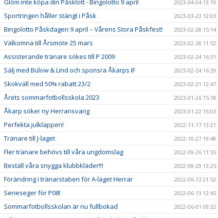
Glöm inte köpa din Påsklott - Bingolotto 9 april
2023-04-04 13:19
Sportringen håller stängt i Påsk
2023-03-23 12:03
Bingolotto Påskdagen 9 april – Vårens Stora Påskfest!
2023-02-28 15:14
Välkomna till Årsmöte 25 mars
2023-02-28 11:52
Assisterande tränare sökes till P 2009
2023-02-24 16:31
Sälj med Bülow & Lind och sponsra Åkarps IF
2023-02-24 16:29
Skokväll med 50% rabatt 23/2
2023-02-21 12:47
Årets sommarfotbollsskola 2023
2023-01-26 15:18
Åkarp söker ny Herransvarig
2023-01-22 16:03
Perfekta julklappen!
2022-11-17 13:21
Tränare till J-laget
2022-10-27 19:48
Fler tränare behövs till våra ungdomslag
2022-09-26 11:55
Beställ våra snygga klubbkläder!!!
2022-08-29 13:25
Förändring i tränarstaben för A-laget Herrar
2022-06-13 21:52
Serieseger för P08!
2022-06-13 12:45
Sommarfotbollsskolan är nu fullbokad
2022-06-01 09:32