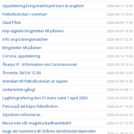
Uppdatering kring matchspel barn & ungdom
2020-04-17 13:09
Fotbollsskolan i sommar!
2020-04-15 10:04
Glad Påsk
2020-04-09 17:39
Köp digitala bingolotter till påsken
2020-04-09 10:55
Info ang träningsmatcher
2020-04-07 12:31
Bingolotter till påsken
2020-04-02 09:33
Corona, uppdatering
2020-03-14 15:34
Åkarps IF - Information om Coronaviruset
2020-03-13 13:14
Årsmöte 28/3 kl 12.00
2020-03-08 15:35
Anmälan till fotbollsskolan är öppen
2020-03-08 15:29
Ledarmötet igång!
2020-03-07 09:17
Lagfotografering den 31 mars samt 1 april 2020
2020-03-03 07:53
Passa på att köpa fotbollsskor...
2020-02-07 14:55
Styrelsen informerar...
2020-02-06 22:13
Missa inte vår magiska Badhandduk!!!
2020-01-31 13:10
Dags att nominera till Skånes Idrottsledarstipendier
2020-01-30 22:24