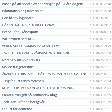
Passa på att handla av sportringen på 100års-dagen!
2019-08-03 20:48
Information ang materialet!
2019-07-23 22:18
Han blir ny lagledare!
2019-07-14 21:35
HÅKAN HOHENACKER ÄR TILLBAKA!
2019-07-14 21:02
Intervju för Skånesport!
2019-07-06 09:03
Välkommen hem KE....
2019-07-02 16:33
VILKEN SUCCÉ SOMMARSKOLAN BLEV!
2019-06-27 21:29
TACK FÖR EN HÄRLIG VÅRSÄSONG FÖDDA 2012
2019-06-25 15:51
NY MAILADRESS KANSLIET!
2019-06-25 14:02
Mailen fungerar inte
2019-06-24 16:36
ÅKARPS IF FÖRSTÄRKER PÅ LEDARSIDAN INFÖR HÖSTEN!
2019-06-21 09:06
Tung förlust i sista matchen
2019-06-20 23:54
KOM TILL IP IMORGON OCH STÖTTA HERRARNA....
2019-06-19 22:27
Flickor 07/08 gick på sommarlov idag
2019-06-19 22:19
Tack F09/10 för en härlig vår!
2019-06-17 13:19
Förlust för damerna
2019-06-17 13:05