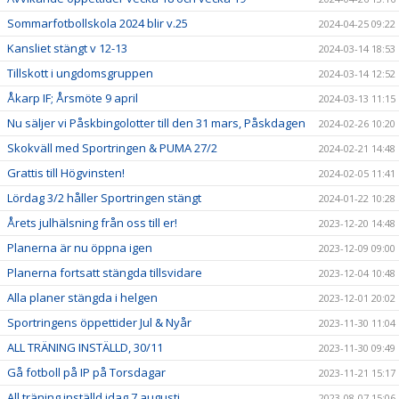
Sommarfotbollskola 2024 blir v.25
2024-04-25 09:22
Kansliet stängt v 12-13
2024-03-14 18:53
Tillskott i ungdomsgruppen
2024-03-14 12:52
Åkarp IF; Årsmöte 9 april
2024-03-13 11:15
Nu säljer vi Påskbingolotter till den 31 mars, Påskdagen
2024-02-26 10:20
Skokväll med Sportringen & PUMA 27/2
2024-02-21 14:48
Grattis till Högvinsten!
2024-02-05 11:41
Lördag 3/2 håller Sportringen stängt
2024-01-22 10:28
Årets julhälsning från oss till er!
2023-12-20 14:48
Planerna är nu öppna igen
2023-12-09 09:00
Planerna fortsatt stängda tillsvidare
2023-12-04 10:48
Alla planer stängda i helgen
2023-12-01 20:02
Sportringens öppettider Jul & Nyår
2023-11-30 11:04
ALL TRÄNING INSTÄLLD, 30/11
2023-11-30 09:49
Gå fotboll på IP på Torsdagar
2023-11-21 15:17
All träning inställd idag 7 augusti
2023-08-07 15:06