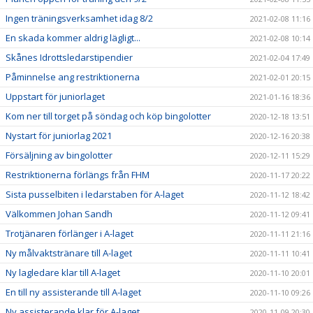
Ingen träningsverksamhet idag 8/2
2021-02-08 11:16
En skada kommer aldrig lägligt...
2021-02-08 10:14
Skånes Idrottsledarstipendier
2021-02-04 17:49
Påminnelse ang restriktionerna
2021-02-01 20:15
Uppstart för juniorlaget
2021-01-16 18:36
Kom ner till torget på söndag och köp bingolotter
2020-12-18 13:51
Nystart för juniorlag 2021
2020-12-16 20:38
Försäljning av bingolotter
2020-12-11 15:29
Restriktionerna förlängs från FHM
2020-11-17 20:22
Sista pusselbiten i ledarstaben för A-laget
2020-11-12 18:42
Välkommen Johan Sandh
2020-11-12 09:41
Trotjänaren förlänger i A-laget
2020-11-11 21:16
Ny målvaktstränare till A-laget
2020-11-11 10:41
Ny lagledare klar till A-laget
2020-11-10 20:01
En till ny assisterande till A-laget
2020-11-10 09:26
Ny assisterande klar för A-laget
2020-11-09 20:30