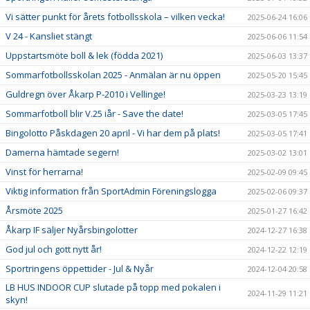
Vi sätter punkt för årets fotbollsskola – vilken vecka!
2025-06-24 16:06
V 24 - Kansliet stängt
2025-06-06 11:54
Uppstartsmöte boll & lek (födda 2021)
2025-06-03 13:37
Sommarfotbollsskolan 2025 - Anmälan är nu öppen
2025-05-20 15:45
Guldregn över Åkarp P-2010 i Vellinge!
2025-03-23 13:19
Sommarfotboll blir V.25 iår - Save the date!
2025-03-05 17:45
Bingolotto Påskdagen 20 april - Vi har dem på plats!
2025-03-05 17:41
Damerna hämtade segern!
2025-03-02 13:01
Vinst för herrarna!
2025-02-09 09:45
Viktig information från SportAdmin Föreningslogga
2025-02-06 09:37
Årsmöte 2025
2025-01-27 16:42
Åkarp IF säljer Nyårsbingolotter
2024-12-27 16:38
God jul och gott nytt år!
2024-12-22 12:19
Sportringens öppettider - Jul & Nyår
2024-12-04 20:58
LB HUS INDOOR CUP slutade på topp med pokalen i
2024-11-29 11:21
skyn!