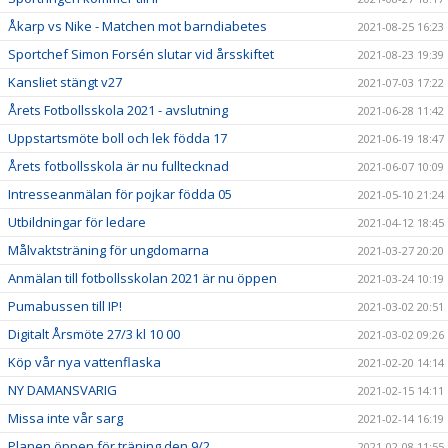
Åkarp vs Nike - Matchen mot barndiabetes
2021-08-25 16:23
Sportchef Simon Forsén slutar vid årsskiftet
2021-08-23 19:39
Kansliet stängt v27
2021-07-03 17:22
Årets Fotbollsskola 2021 - avslutning
2021-06-28 11:42
Uppstartsmöte boll och lek födda 17
2021-06-19 18:47
Årets fotbollsskola är nu fulltecknad
2021-06-07 10:09
Intresseanmälan för pojkar födda 05
2021-05-10 21:24
Utbildningar för ledare
2021-04-12 18:45
Målvaktsträning för ungdomarna
2021-03-27 20:20
Anmälan till fotbollsskolan 2021 är nu öppen
2021-03-24 10:19
Pumabussen till IP!
2021-03-02 20:51
Digitalt Årsmöte 27/3 kl 10 00
2021-03-02 09:26
Köp vår nya vattenflaska
2021-02-20 14:14
NY DAMANSVARIG
2021-02-15 14:11
Missa inte vår sarg
2021-02-14 16:19
Planen öppen för träning den 9/2
2021-02-08 11:55