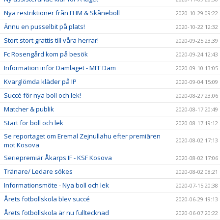
Nya restriktioner från FHM & Skåneboll
2020-10-29 09:22
Ännu en pusselbit på plats!
2020-10-22 12:32
Stort stort grattis till våra herrar!
2020-09-25 23:39
Fc Rosengård kom på besök
2020-09-24 12:43
Information inför Damlaget - MFF Dam
2020-09-10 13:05
Kvarglömda kläder på IP
2020-09-04 15:09
Succé för nya boll och lek!
2020-08-27 23:06
Matcher & publik
2020-08-17 20:49
Start för boll och lek
2020-08-17 19:12
Se reportaget om Eremal Zejnullahu efter premiären
2020-08-02 17:13
mot Kosova
Seriepremiär Åkarps IF - KSF Kosova
2020-08-02 17:06
Tränare/ Ledare sökes
2020-08-02 08:21
Informationsmöte - Nya boll och lek
2020-07-15 20:38
Årets fotbollskola blev succé
2020-06-29 19:13
Årets fotbollskola är nu fulltecknad
2020-06-07 20:22