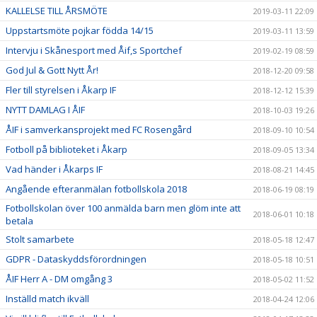
KALLELSE TILL ÅRSMÖTE
2019-03-11 22:09
Uppstartsmöte pojkar födda 14/15
2019-03-11 13:59
Intervju i Skånesport med Åif,s Sportchef
2019-02-19 08:59
God Jul & Gott Nytt År!
2018-12-20 09:58
Fler till styrelsen i Åkarp IF
2018-12-12 15:39
NYTT DAMLAG I ÅIF
2018-10-03 19:26
ÅIF i samverkansprojekt med FC Rosengård
2018-09-10 10:54
Fotboll på biblioteket i Åkarp
2018-09-05 13:34
Vad händer i Åkarps IF
2018-08-21 14:45
Angående efteranmälan fotbollskola 2018
2018-06-19 08:19
Fotbollskolan över 100 anmälda barn men glöm inte att
2018-06-01 10:18
betala
Stolt samarbete
2018-05-18 12:47
GDPR - Dataskyddsförordningen
2018-05-18 10:51
ÅIF Herr A - DM omgång 3
2018-05-02 11:52
Inställd match ikväll
2018-04-24 12:06