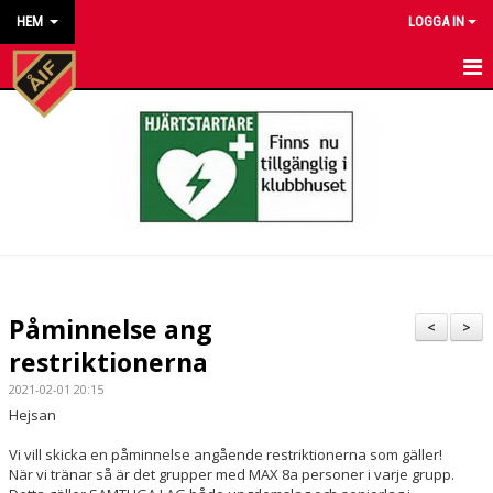
HEM
LOGGA IN
HEM
NYHETER
KALENDER
MATCHER
KONTAKT TILL VÅRA LAG
Påminnelse ang
<
>
KONTAKT ÅKARP IF
restriktionerna
2021-02-01 20:15
OM FÖRENINGEN
Hejsan
DOKUMENT
Vi vill skicka en påminnelse angående restriktionerna som gäller!
När vi tränar så är det grupper med MAX 8a personer i varje grupp.
BESTÄLL VÅRA KLUBBKLÄDER