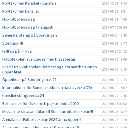
Kontakt med Kansliet / Carsten
2024-10-08 19:43
Kontakt med kansliet
2024-09-23 15:21
Flickfotbollens dag
2024-08-21 11:09
Flickfotbollens dag 17 augusti
2024-07-16 09:36
Semesterstängt på Sportringen
2024-06-24 13:10
Stort tack!!!!!
2024-06-22 13:47
Fullt ös på IP ikväll
2024-06-20 21:52
Fotbollskolan avslutades med Pizzapartaj
2024-06-20 19:09
Alla till IP! Ikväll spelar vårt herrlag sista matchen innan
2024-06-20 13:50
uppehållet.
Öppettider på Sportringen v. 25
2024-06-17 10:43
Information inför Sommarfotbollen nästa vecka (25)
2024-06-14 15:07
Kansliet stängt vecka 24
2024-06-09 10:18
Boll och lek för flickor och pojkar födda 2020.
2024-06-03 07:02
Missa inte sista anmälan till Sommarfotbollsskolan!!!
2024-05-28 16:27
Anmälan till Fotbollsskolan 2024 är nu öppen!!
2024-05-06 19:46
Avvikande öppettider vecka 18 och vecka 19
2024-04-26 13:16