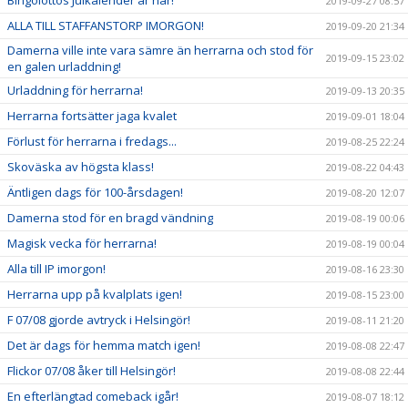
Bingolottos Julkalender är här!
2019-09-27 08:57
ALLA TILL STAFFANSTORP IMORGON!
2019-09-20 21:34
Damerna ville inte vara sämre än herrarna och stod för
2019-09-15 23:02
en galen urladdning!
Urladdning för herrarna!
2019-09-13 20:35
Herrarna fortsätter jaga kvalet
2019-09-01 18:04
Förlust för herrarna i fredags...
2019-08-25 22:24
Skoväska av högsta klass!
2019-08-22 04:43
Äntligen dags för 100-årsdagen!
2019-08-20 12:07
Damerna stod för en bragd vändning
2019-08-19 00:06
Magisk vecka för herrarna!
2019-08-19 00:04
Alla till IP imorgon!
2019-08-16 23:30
Herrarna upp på kvalplats igen!
2019-08-15 23:00
F 07/08 gjorde avtryck i Helsingör!
2019-08-11 21:20
Det är dags för hemma match igen!
2019-08-08 22:47
Flickor 07/08 åker till Helsingör!
2019-08-08 22:44
En efterlängtad comeback igår!
2019-08-07 18:12