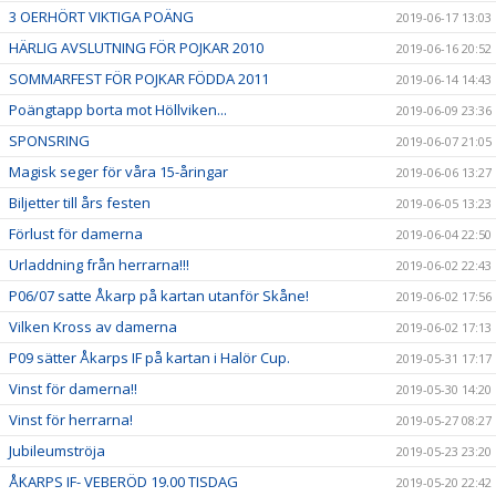
3 OERHÖRT VIKTIGA POÄNG
2019-06-17 13:03
HÄRLIG AVSLUTNING FÖR POJKAR 2010
2019-06-16 20:52
SOMMARFEST FÖR POJKAR FÖDDA 2011
2019-06-14 14:43
Poängtapp borta mot Höllviken...
2019-06-09 23:36
SPONSRING
2019-06-07 21:05
Magisk seger för våra 15-åringar
2019-06-06 13:27
Biljetter till års festen
2019-06-05 13:23
Förlust för damerna
2019-06-04 22:50
Urladdning från herrarna!!!
2019-06-02 22:43
P06/07 satte Åkarp på kartan utanför Skåne!
2019-06-02 17:56
Vilken Kross av damerna
2019-06-02 17:13
P09 sätter Åkarps IF på kartan i Halör Cup.
2019-05-31 17:17
Vinst för damerna!!
2019-05-30 14:20
Vinst för herrarna!
2019-05-27 08:27
Jubileumströja
2019-05-23 23:20
ÅKARPS IF- VEBERÖD 19.00 TISDAG
2019-05-20 22:42