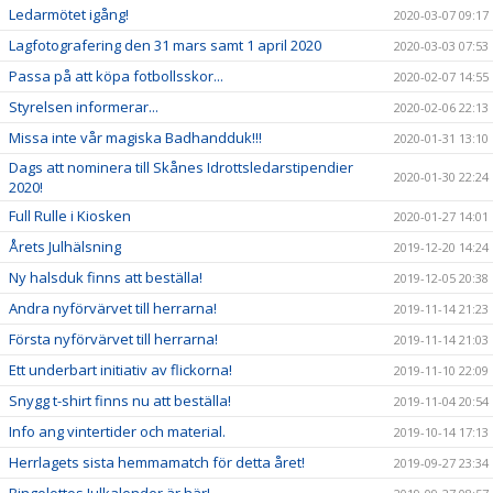
Ledarmötet igång!
2020-03-07 09:17
Lagfotografering den 31 mars samt 1 april 2020
2020-03-03 07:53
Passa på att köpa fotbollsskor...
2020-02-07 14:55
Styrelsen informerar...
2020-02-06 22:13
Missa inte vår magiska Badhandduk!!!
2020-01-31 13:10
Dags att nominera till Skånes Idrottsledarstipendier
2020-01-30 22:24
2020!
Full Rulle i Kiosken
2020-01-27 14:01
Årets Julhälsning
2019-12-20 14:24
Ny halsduk finns att beställa!
2019-12-05 20:38
Andra nyförvärvet till herrarna!
2019-11-14 21:23
Första nyförvärvet till herrarna!
2019-11-14 21:03
Ett underbart initiativ av flickorna!
2019-11-10 22:09
Snygg t-shirt finns nu att beställa!
2019-11-04 20:54
Info ang vintertider och material.
2019-10-14 17:13
Herrlagets sista hemmamatch för detta året!
2019-09-27 23:34