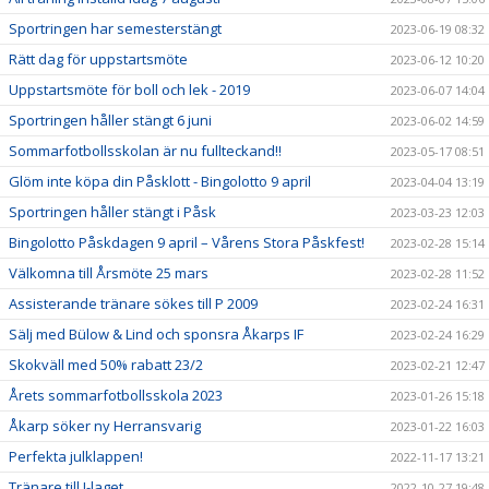
Sportringen har semesterstängt
2023-06-19 08:32
Rätt dag för uppstartsmöte
2023-06-12 10:20
Uppstartsmöte för boll och lek - 2019
2023-06-07 14:04
Sportringen håller stängt 6 juni
2023-06-02 14:59
Sommarfotbollsskolan är nu fullteckand!!
2023-05-17 08:51
Glöm inte köpa din Påsklott - Bingolotto 9 april
2023-04-04 13:19
Sportringen håller stängt i Påsk
2023-03-23 12:03
Bingolotto Påskdagen 9 april – Vårens Stora Påskfest!
2023-02-28 15:14
Välkomna till Årsmöte 25 mars
2023-02-28 11:52
Assisterande tränare sökes till P 2009
2023-02-24 16:31
Sälj med Bülow & Lind och sponsra Åkarps IF
2023-02-24 16:29
Skokväll med 50% rabatt 23/2
2023-02-21 12:47
Årets sommarfotbollsskola 2023
2023-01-26 15:18
Åkarp söker ny Herransvarig
2023-01-22 16:03
Perfekta julklappen!
2022-11-17 13:21
Tränare till J-laget
2022-10-27 19:48