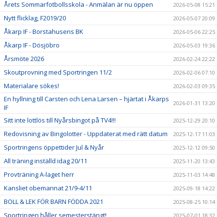
Årets Sommarfotbollsskola - Anmälan är nu öppen
2026-05-08 15:21
Nytt flicklag, F2019/20
2026-05-07 20:09
Åkarp IF - Borstahusens BK
2026-05-06 22:25
Åkarp IF - Dösjöbro
2026-05-03 19:36
Årsmöte 2026
2026-02-24 22:22
Skoutprovning med Sportringen 11/2
2026-02-06 07:10
Materialare sökes!
2026-02-03 09:35
En hyllning till Carsten och Lena Larsen – hjärtat i Åkarps
2026-01-31 13:20
IF
Sitt inte lottlös till Nyårsbingot på TV4!!!
2025-12-29 20:10
Redovisning av Bingolotter - Uppdaterat med rätt datum
2025-12-17 11:03
Sportringens öppettider Jul & Nyår
2025-12-12 09:50
All träning inställd idag 20/11
2025-11-20 13:43
Provträning A-laget herr
2025-11-03 14:48
Kansliet obemannat 21/9-4/11
2025-09-18 14:22
BOLL & LEK FÖR BARN FÖDDA 2021
2025-08-25 10:14
Sportringen håller semesterstängt!
2025-07-01 18:32