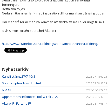
Detta gäller SAMTLIGA LAG både ungdomslag och seniorlag i
föreningen.
Detta ska följas!
Nedan hittar ni en länk med inspiration till hur man kan träna i grupper.
Har man frågor är man välkommen att skicka ett mejl eller ringa till mig.
Mvh Simon Forsén Sportchef Åkarp IF
http://www.skaneboll.se/utbildningsverksamhet/tranarutbildning/
Nyhetsarkiv
Kansli stängt 27/7-10/8
2026-07-15 09:23
Southampton Town United
2026-07-08 12:08
Alla till IP!
2026-06-16 22:12
Uppstart och infomöte - Boll & Lek 2022
2026-06-05 12:36
Åkarp IF - Fortuna FF
2026-05-17 08:17