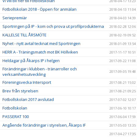
Vi vill bli fler till Fotbollskolan
2018-04-17 13:23
Fotbollskolan 2018 - Öppen för anmälan
2018-04-13 11:04
Seriepremiär
2018-04-03 14:39
Sportringen på IP - kom och prova ut profilprodukterna
2018-02-28 12:06
KALLELSE TILL ÅRSMÖTE
2018-02-19 09:52
Nyhet - nytt avtal tecknat med Sportringen
2018-01-09 13:54
HERR A - Träningsmatch mot BK Höllviken
2017-11-17 10:51
Heldagar på Åkarps IP i helgen
2017-09-22 11:08
Förändringar i klubben - tränarroller och
2017-09-05 19:48
verksamhetsutveckling
Föreningsvecka Intersport
2017-08-21 15:02
Brev från styrelsen
2017-08-21 09:25
Fotbollskolan 2017 avslutad
2017-07-02 12:07
Fotbollskolan
2017-06-10 10:17
PASSERAT 100
2017-06-04 17:59
Angående förändringar i styrelsen, Åkarps IF
2017-05-03 13:35
2017-04-27 17:35