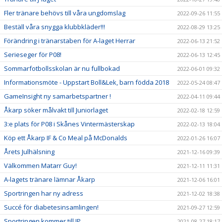
Fler tränare behövs till våra ungdomslag
2022-09-26 11:55
Beställ våra snygga klubbkläder!!!
2022-08-29 13:25
Förändring i tränarstaben för A-laget Herrar
2022-06-13 21:52
Serieseger för P08!
2022-06-13 12:45
Sommarfotbollsskolan är nu fullbokad
2022-06-01 09:32
Informationsmöte - Uppstart Boll&Lek, barn födda 2018
2022-05-24 08:47
GameInsight ny samarbetspartner !
2022-04-11 09:44
Åkarp söker målvakt till Juniorlaget
2022-02-18 12:59
3:e plats för P08 i Skånes Vintermästerskap
2022-02-13 18:04
Köp ett Åkarp IF & Co Meal på McDonalds
2022-01-26 16:07
Årets Julhälsning
2021-12-16 09:39
Välkommen Matarr Guy!
2021-12-11 11:31
A-lagets tränare lämnar Åkarp
2021-12-06 16:01
Sportringen har ny adress
2021-12-02 18:38
Succé för diabetesinsamlingen!
2021-09-27 12:59
Sportringen kommer till IP
2021-08-27 18:17