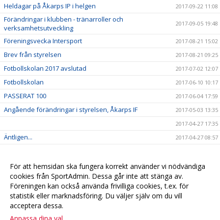
Heldagar på Åkarps IP i helgen
2017-09-22 11:08
Förändringar i klubben - tränarroller och
2017-09-05 19:48
verksamhetsutveckling
Föreningsvecka Intersport
2017-08-21 15:02
Brev från styrelsen
2017-08-21 09:25
Fotbollskolan 2017 avslutad
2017-07-02 12:07
Fotbollskolan
2017-06-10 10:17
PASSERAT 100
2017-06-04 17:59
Angående förändringar i styrelsen, Åkarps IF
2017-05-03 13:35
2017-04-27 17:35
Äntligen...
2017-04-27 08:57
Sommarens Fotbollskola 2017 - Anmäl redan nu!
2017-03-20 07:48
Nyheter i profilsortimentet
2017-02-03 08:10
För att hemsidan ska fungera korrekt använder vi nödvändiga
cookies från SportAdmin. Dessa går inte att stänga av.
Utbildning genomförd
2016-12-12 20:40
Föreningen kan också använda frivilliga cookies, t.ex. för
statistik eller marknadsföring. Du väljer själv om du vill
acceptera dessa.
Anpassa dina val