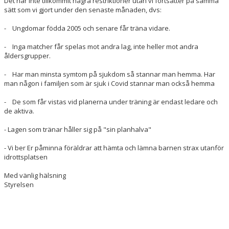
Det har inte tillkommit några restriktioner utan vi fortsätter på samma
sätt som vi gjort under den senaste månaden, dvs:
- Ungdomar födda 2005 och senare får träna vidare.
- Inga matcher får spelas mot andra lag, inte heller mot andra
åldersgrupper.
- Har man minsta symtom på sjukdom så stannar man hemma. Har
man någon i familjen som är sjuk i Covid stannar man också hemma
- De som får vistas vid planerna under träning är endast ledare och
de aktiva.
- Lagen som tränar håller sig på "sin planhalva"
- Vi ber Er påminna föräldrar att hämta och lämna barnen strax utanför
idrottsplatsen
Med vänlig hälsning
Styrelsen