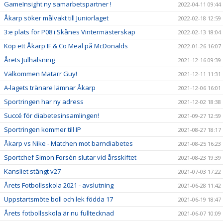
GameInsight ny samarbetspartner !
2022-04-11 09:44
Åkarp söker målvakt till Juniorlaget
2022-02-18 12:59
3:e plats för P08 i Skånes Vintermästerskap
2022-02-13 18:04
Köp ett Åkarp IF & Co Meal på McDonalds
2022-01-26 16:07
Årets Julhälsning
2021-12-16 09:39
Välkommen Matarr Guy!
2021-12-11 11:31
A-lagets tränare lämnar Åkarp
2021-12-06 16:01
Sportringen har ny adress
2021-12-02 18:38
Succé för diabetesinsamlingen!
2021-09-27 12:59
Sportringen kommer till IP
2021-08-27 18:17
Åkarp vs Nike - Matchen mot barndiabetes
2021-08-25 16:23
Sportchef Simon Forsén slutar vid årsskiftet
2021-08-23 19:39
Kansliet stängt v27
2021-07-03 17:22
Årets Fotbollsskola 2021 - avslutning
2021-06-28 11:42
Uppstartsmöte boll och lek födda 17
2021-06-19 18:47
Årets fotbollsskola är nu fulltecknad
2021-06-07 10:09