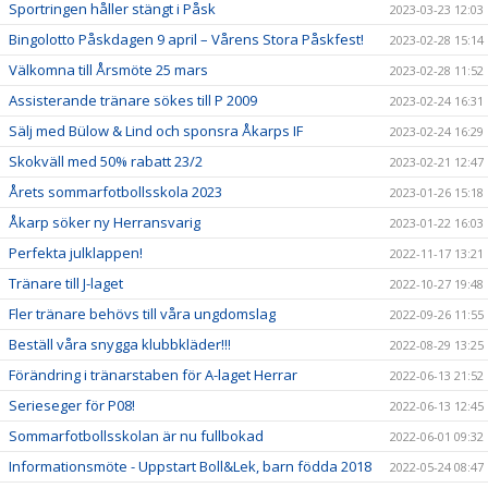
Sportringen håller stängt i Påsk
2023-03-23 12:03
Bingolotto Påskdagen 9 april – Vårens Stora Påskfest!
2023-02-28 15:14
Välkomna till Årsmöte 25 mars
2023-02-28 11:52
Assisterande tränare sökes till P 2009
2023-02-24 16:31
Sälj med Bülow & Lind och sponsra Åkarps IF
2023-02-24 16:29
Skokväll med 50% rabatt 23/2
2023-02-21 12:47
Årets sommarfotbollsskola 2023
2023-01-26 15:18
Åkarp söker ny Herransvarig
2023-01-22 16:03
Perfekta julklappen!
2022-11-17 13:21
Tränare till J-laget
2022-10-27 19:48
Fler tränare behövs till våra ungdomslag
2022-09-26 11:55
Beställ våra snygga klubbkläder!!!
2022-08-29 13:25
Förändring i tränarstaben för A-laget Herrar
2022-06-13 21:52
Serieseger för P08!
2022-06-13 12:45
Sommarfotbollsskolan är nu fullbokad
2022-06-01 09:32
Informationsmöte - Uppstart Boll&Lek, barn födda 2018
2022-05-24 08:47