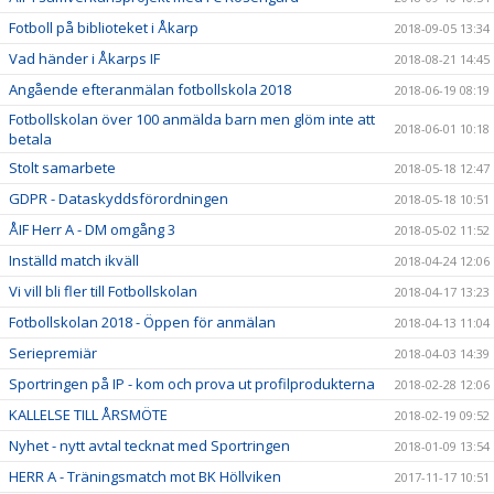
Fotboll på biblioteket i Åkarp
2018-09-05 13:34
Vad händer i Åkarps IF
2018-08-21 14:45
Angående efteranmälan fotbollskola 2018
2018-06-19 08:19
Fotbollskolan över 100 anmälda barn men glöm inte att
2018-06-01 10:18
betala
Stolt samarbete
2018-05-18 12:47
GDPR - Dataskyddsförordningen
2018-05-18 10:51
ÅIF Herr A - DM omgång 3
2018-05-02 11:52
Inställd match ikväll
2018-04-24 12:06
Vi vill bli fler till Fotbollskolan
2018-04-17 13:23
Fotbollskolan 2018 - Öppen för anmälan
2018-04-13 11:04
Seriepremiär
2018-04-03 14:39
Sportringen på IP - kom och prova ut profilprodukterna
2018-02-28 12:06
KALLELSE TILL ÅRSMÖTE
2018-02-19 09:52
Nyhet - nytt avtal tecknat med Sportringen
2018-01-09 13:54
HERR A - Träningsmatch mot BK Höllviken
2017-11-17 10:51