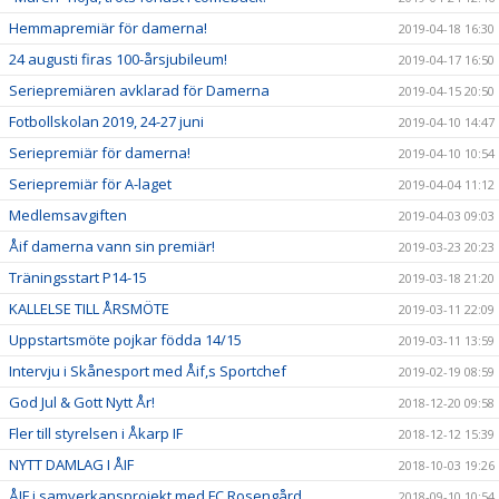
Hemmapremiär för damerna!
2019-04-18 16:30
24 augusti firas 100-årsjubileum!
2019-04-17 16:50
Seriepremiären avklarad för Damerna
2019-04-15 20:50
Fotbollskolan 2019, 24-27 juni
2019-04-10 14:47
Seriepremiär för damerna!
2019-04-10 10:54
Seriepremiär för A-laget
2019-04-04 11:12
Medlemsavgiften
2019-04-03 09:03
Åif damerna vann sin premiär!
2019-03-23 20:23
Träningsstart P14-15
2019-03-18 21:20
KALLELSE TILL ÅRSMÖTE
2019-03-11 22:09
Uppstartsmöte pojkar födda 14/15
2019-03-11 13:59
Intervju i Skånesport med Åif,s Sportchef
2019-02-19 08:59
God Jul & Gott Nytt År!
2018-12-20 09:58
Fler till styrelsen i Åkarp IF
2018-12-12 15:39
NYTT DAMLAG I ÅIF
2018-10-03 19:26
ÅIF i samverkansprojekt med FC Rosengård
2018-09-10 10:54