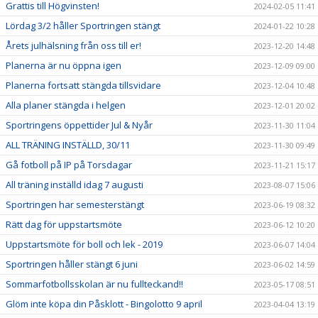
Grattis till Högvinsten!
2024-02-05 11:41
Lördag 3/2 håller Sportringen stängt
2024-01-22 10:28
Årets julhälsning från oss till er!
2023-12-20 14:48
Planerna är nu öppna igen
2023-12-09 09:00
Planerna fortsatt stängda tillsvidare
2023-12-04 10:48
Alla planer stängda i helgen
2023-12-01 20:02
Sportringens öppettider Jul & Nyår
2023-11-30 11:04
ALL TRÄNING INSTÄLLD, 30/11
2023-11-30 09:49
Gå fotboll på IP på Torsdagar
2023-11-21 15:17
All träning inställd idag 7 augusti
2023-08-07 15:06
Sportringen har semesterstängt
2023-06-19 08:32
Rätt dag för uppstartsmöte
2023-06-12 10:20
Uppstartsmöte för boll och lek - 2019
2023-06-07 14:04
Sportringen håller stängt 6 juni
2023-06-02 14:59
Sommarfotbollsskolan är nu fullteckand!!
2023-05-17 08:51
Glöm inte köpa din Påsklott - Bingolotto 9 april
2023-04-04 13:19