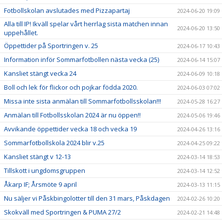
Fotbollskolan avslutades med Pizzapartaj
2024-06-20 19:09
Alla till IP! Ikväll spelar vårt herrlag sista matchen innan
2024-06-20 13:50
uppehållet.
Öppettider på Sportringen v. 25
2024-06-17 10:43
Information inför Sommarfotbollen nästa vecka (25)
2024-06-14 15:07
Kansliet stängt vecka 24
2024-06-09 10:18
Boll och lek för flickor och pojkar födda 2020.
2024-06-03 07:02
Missa inte sista anmälan till Sommarfotbollsskolan!!!
2024-05-28 16:27
Anmälan till Fotbollsskolan 2024 är nu öppen!!
2024-05-06 19:46
Avvikande öppettider vecka 18 och vecka 19
2024-04-26 13:16
Sommarfotbollskola 2024 blir v.25
2024-04-25 09:22
Kansliet stängt v 12-13
2024-03-14 18:53
Tillskott i ungdomsgruppen
2024-03-14 12:52
Åkarp IF; Årsmöte 9 april
2024-03-13 11:15
Nu säljer vi Påskbingolotter till den 31 mars, Påskdagen
2024-02-26 10:20
Skokväll med Sportringen & PUMA 27/2
2024-02-21 14:48