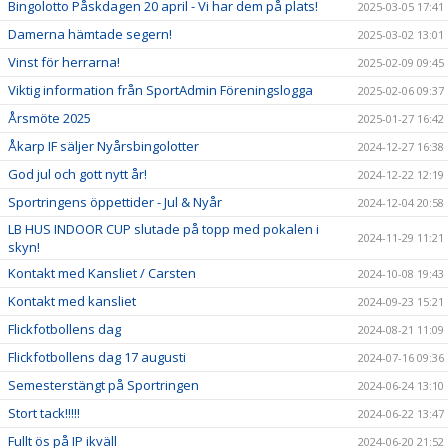
Bingolotto Påskdagen 20 april - Vi har dem på plats!
2025-03-05 17:41
Damerna hämtade segern!
2025-03-02 13:01
Vinst för herrarna!
2025-02-09 09:45
Viktig information från SportAdmin Föreningslogga
2025-02-06 09:37
Årsmöte 2025
2025-01-27 16:42
Åkarp IF säljer Nyårsbingolotter
2024-12-27 16:38
God jul och gott nytt år!
2024-12-22 12:19
Sportringens öppettider - Jul & Nyår
2024-12-04 20:58
LB HUS INDOOR CUP slutade på topp med pokalen i
2024-11-29 11:21
skyn!
Kontakt med Kansliet / Carsten
2024-10-08 19:43
Kontakt med kansliet
2024-09-23 15:21
Flickfotbollens dag
2024-08-21 11:09
Flickfotbollens dag 17 augusti
2024-07-16 09:36
Semesterstängt på Sportringen
2024-06-24 13:10
Stort tack!!!!!
2024-06-22 13:47
Fullt ös på IP ikväll
2024-06-20 21:52