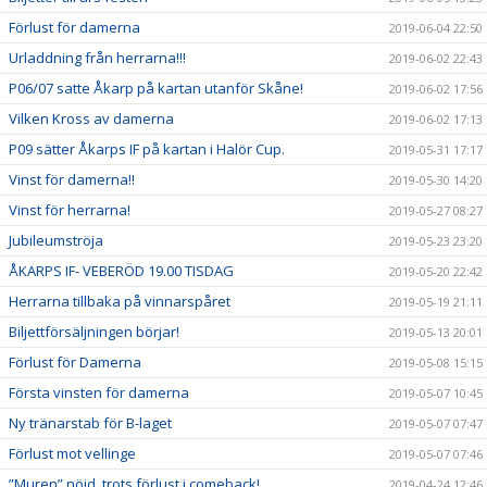
Förlust för damerna
2019-06-04 22:50
Urladdning från herrarna!!!
2019-06-02 22:43
P06/07 satte Åkarp på kartan utanför Skåne!
2019-06-02 17:56
Vilken Kross av damerna
2019-06-02 17:13
P09 sätter Åkarps IF på kartan i Halör Cup.
2019-05-31 17:17
Vinst för damerna!!
2019-05-30 14:20
Vinst för herrarna!
2019-05-27 08:27
Jubileumströja
2019-05-23 23:20
ÅKARPS IF- VEBERÖD 19.00 TISDAG
2019-05-20 22:42
Herrarna tillbaka på vinnarspåret
2019-05-19 21:11
Biljettförsäljningen börjar!
2019-05-13 20:01
Förlust för Damerna
2019-05-08 15:15
Första vinsten för damerna
2019-05-07 10:45
Ny tränarstab för B-laget
2019-05-07 07:47
Förlust mot vellinge
2019-05-07 07:46
”Muren” nöjd, trots förlust i comeback!
2019-04-24 12:46