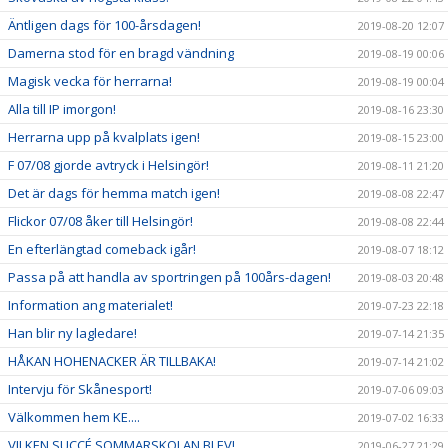
Äntligen dags för 100-årsdagen!
2019-08-20 12:07
Damerna stod för en bragd vändning
2019-08-19 00:06
Magisk vecka för herrarna!
2019-08-19 00:04
Alla till IP imorgon!
2019-08-16 23:30
Herrarna upp på kvalplats igen!
2019-08-15 23:00
F 07/08 gjorde avtryck i Helsingör!
2019-08-11 21:20
Det är dags för hemma match igen!
2019-08-08 22:47
Flickor 07/08 åker till Helsingör!
2019-08-08 22:44
En efterlängtad comeback igår!
2019-08-07 18:12
Passa på att handla av sportringen på 100års-dagen!
2019-08-03 20:48
Information ang materialet!
2019-07-23 22:18
Han blir ny lagledare!
2019-07-14 21:35
HÅKAN HOHENACKER ÄR TILLBAKA!
2019-07-14 21:02
Intervju för Skånesport!
2019-07-06 09:03
Välkommen hem KE....
2019-07-02 16:33
VILKEN SUCCÉ SOMMARSKOLAN BLEV!
2019-06-27 21:29