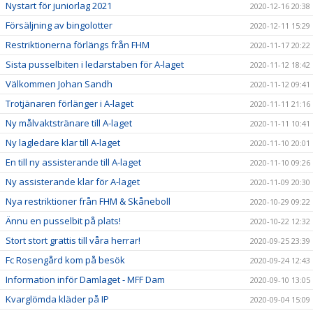
Nystart för juniorlag 2021
2020-12-16 20:38
Försäljning av bingolotter
2020-12-11 15:29
Restriktionerna förlängs från FHM
2020-11-17 20:22
Sista pusselbiten i ledarstaben för A-laget
2020-11-12 18:42
Välkommen Johan Sandh
2020-11-12 09:41
Trotjänaren förlänger i A-laget
2020-11-11 21:16
Ny målvaktstränare till A-laget
2020-11-11 10:41
Ny lagledare klar till A-laget
2020-11-10 20:01
En till ny assisterande till A-laget
2020-11-10 09:26
Ny assisterande klar för A-laget
2020-11-09 20:30
Nya restriktioner från FHM & Skåneboll
2020-10-29 09:22
Ännu en pusselbit på plats!
2020-10-22 12:32
Stort stort grattis till våra herrar!
2020-09-25 23:39
Fc Rosengård kom på besök
2020-09-24 12:43
Information inför Damlaget - MFF Dam
2020-09-10 13:05
Kvarglömda kläder på IP
2020-09-04 15:09