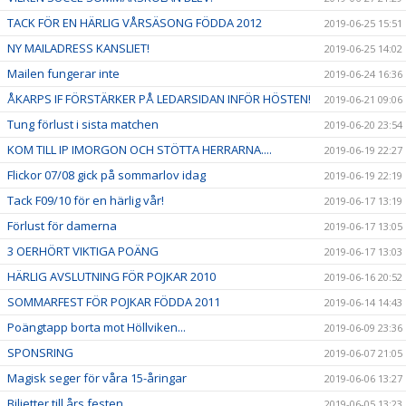
TACK FÖR EN HÄRLIG VÅRSÄSONG FÖDDA 2012
2019-06-25 15:51
NY MAILADRESS KANSLIET!
2019-06-25 14:02
Mailen fungerar inte
2019-06-24 16:36
ÅKARPS IF FÖRSTÄRKER PÅ LEDARSIDAN INFÖR HÖSTEN!
2019-06-21 09:06
Tung förlust i sista matchen
2019-06-20 23:54
KOM TILL IP IMORGON OCH STÖTTA HERRARNA....
2019-06-19 22:27
Flickor 07/08 gick på sommarlov idag
2019-06-19 22:19
Tack F09/10 för en härlig vår!
2019-06-17 13:19
Förlust för damerna
2019-06-17 13:05
3 OERHÖRT VIKTIGA POÄNG
2019-06-17 13:03
HÄRLIG AVSLUTNING FÖR POJKAR 2010
2019-06-16 20:52
SOMMARFEST FÖR POJKAR FÖDDA 2011
2019-06-14 14:43
Poängtapp borta mot Höllviken...
2019-06-09 23:36
SPONSRING
2019-06-07 21:05
Magisk seger för våra 15-åringar
2019-06-06 13:27
Biljetter till års festen
2019-06-05 13:23