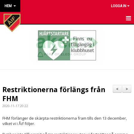
HEM
LOGGA IN
HEM
NYHETER
KALENDER
MATCHER
KONTAKT TILL VÅRA LAG
Restriktionerna förlängs från
<
>
KONTAKT ÅKARP IF
FHM
2020-11-17 20:22
OM FÖRENINGEN
FHM förlänger de skärpta restriktionerna fram tills den 13 december,
DOKUMENT
vilket vi i Åif följer.
BESTÄLL VÅRA KLUBBKLÄDER