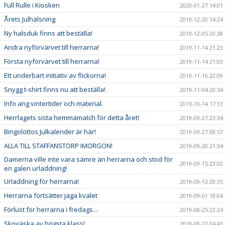
Full Rulle i Kiosken
2020-01-27 14:01
Årets Julhälsning
2019-12-20 14:24
Ny halsduk finns att beställa!
2019-12-05 20:38
Andra nyförvärvet till herrarna!
2019-11-14 21:23
Första nyförvärvet till herrarna!
2019-11-14 21:03
Ett underbart initiativ av flickorna!
2019-11-10 22:09
Snygg t-shirt finns nu att beställa!
2019-11-04 20:54
Info ang vintertider och material.
2019-10-14 17:13
Herrlagets sista hemmamatch för detta året!
2019-09-27 23:34
Bingolottos Julkalender är här!
2019-09-27 08:57
ALLA TILL STAFFANSTORP IMORGON!
2019-09-20 21:34
Damerna ville inte vara sämre än herrarna och stod för
2019-09-15 23:02
en galen urladdning!
Urladdning för herrarna!
2019-09-13 20:35
Herrarna fortsätter jaga kvalet
2019-09-01 18:04
Förlust för herrarna i fredags...
2019-08-25 22:24
Skoväska av högsta klass!
2019-08-22 04:43