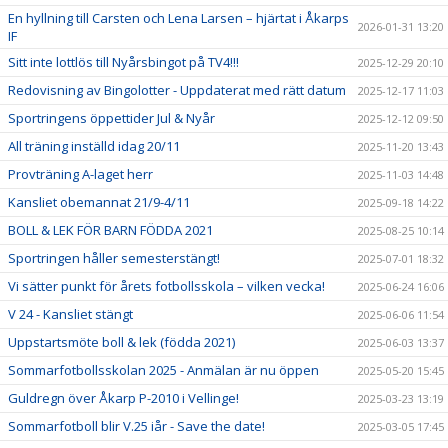
En hyllning till Carsten och Lena Larsen – hjärtat i Åkarps
2026-01-31 13:20
IF
Sitt inte lottlös till Nyårsbingot på TV4!!!
2025-12-29 20:10
Redovisning av Bingolotter - Uppdaterat med rätt datum
2025-12-17 11:03
Sportringens öppettider Jul & Nyår
2025-12-12 09:50
All träning inställd idag 20/11
2025-11-20 13:43
Provträning A-laget herr
2025-11-03 14:48
Kansliet obemannat 21/9-4/11
2025-09-18 14:22
BOLL & LEK FÖR BARN FÖDDA 2021
2025-08-25 10:14
Sportringen håller semesterstängt!
2025-07-01 18:32
Vi sätter punkt för årets fotbollsskola – vilken vecka!
2025-06-24 16:06
V 24 - Kansliet stängt
2025-06-06 11:54
Uppstartsmöte boll & lek (födda 2021)
2025-06-03 13:37
Sommarfotbollsskolan 2025 - Anmälan är nu öppen
2025-05-20 15:45
Guldregn över Åkarp P-2010 i Vellinge!
2025-03-23 13:19
Sommarfotboll blir V.25 iår - Save the date!
2025-03-05 17:45