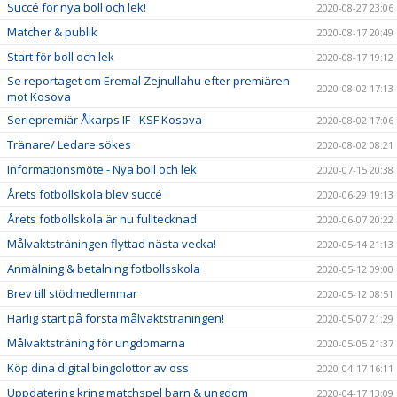
Succé för nya boll och lek!
2020-08-27 23:06
Matcher & publik
2020-08-17 20:49
Start för boll och lek
2020-08-17 19:12
Se reportaget om Eremal Zejnullahu efter premiären
2020-08-02 17:13
mot Kosova
Seriepremiär Åkarps IF - KSF Kosova
2020-08-02 17:06
Tränare/ Ledare sökes
2020-08-02 08:21
Informationsmöte - Nya boll och lek
2020-07-15 20:38
Årets fotbollskola blev succé
2020-06-29 19:13
Årets fotbollskola är nu fulltecknad
2020-06-07 20:22
Målvaktsträningen flyttad nästa vecka!
2020-05-14 21:13
Anmälning & betalning fotbollsskola
2020-05-12 09:00
Brev till stödmedlemmar
2020-05-12 08:51
Härlig start på första målvaktsträningen!
2020-05-07 21:29
Målvaktsträning för ungdomarna
2020-05-05 21:37
Köp dina digital bingolottor av oss
2020-04-17 16:11
Uppdatering kring matchspel barn & ungdom
2020-04-17 13:09