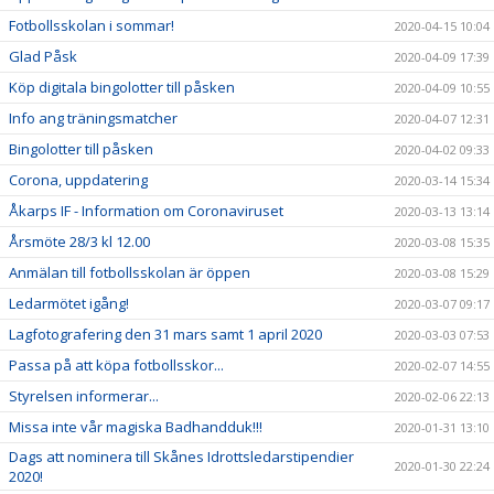
Fotbollsskolan i sommar!
2020-04-15 10:04
Glad Påsk
2020-04-09 17:39
Köp digitala bingolotter till påsken
2020-04-09 10:55
Info ang träningsmatcher
2020-04-07 12:31
Bingolotter till påsken
2020-04-02 09:33
Corona, uppdatering
2020-03-14 15:34
Åkarps IF - Information om Coronaviruset
2020-03-13 13:14
Årsmöte 28/3 kl 12.00
2020-03-08 15:35
Anmälan till fotbollsskolan är öppen
2020-03-08 15:29
Ledarmötet igång!
2020-03-07 09:17
Lagfotografering den 31 mars samt 1 april 2020
2020-03-03 07:53
Passa på att köpa fotbollsskor...
2020-02-07 14:55
Styrelsen informerar...
2020-02-06 22:13
Missa inte vår magiska Badhandduk!!!
2020-01-31 13:10
Dags att nominera till Skånes Idrottsledarstipendier
2020-01-30 22:24
2020!