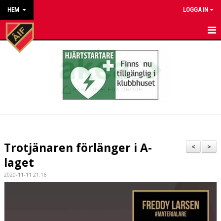
HEM
LOGGA IN
HEM
NYHETER
KALENDER
MATCHER
KONTAKT TILL VÅRA LAG
Trotjänaren förlänger i A-
<
>
KONTAKT ÅKARP IF
laget
2020-11-11 21:16
OM FÖRENINGEN
DOKUMENT
BESTÄLL VÅRA KLUBBKLÄDER