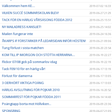
Välkommen hem KE....
2019-07-02 16:33
VILKEN SUCCÉ SOMMARSKOLAN BLEV!
2019-06-27 21:29
TACK FÖR EN HÄRLIG VÅRSÄSONG FÖDDA 2012
2019-06-25 15:51
NY MAILADRESS KANSLIET!
2019-06-25 14:02
Mailen fungerar inte
2019-06-24 16:36
ÅKARPS IF FÖRSTÄRKER PÅ LEDARSIDAN INFÖR HÖSTEN!
2019-06-21 09:06
Tung förlust i sista matchen
2019-06-20 23:54
KOM TILL IP IMORGON OCH STÖTTA HERRARNA....
2019-06-19 22:27
Flickor 07/08 gick på sommarlov idag
2019-06-19 22:19
Tack F09/10 för en härlig vår!
2019-06-17 13:19
Förlust för damerna
2019-06-17 13:05
3 OERHÖRT VIKTIGA POÄNG
2019-06-17 13:03
HÄRLIG AVSLUTNING FÖR POJKAR 2010
2019-06-16 20:52
SOMMARFEST FÖR POJKAR FÖDDA 2011
2019-06-14 14:43
Poängtapp borta mot Höllviken...
2019-06-09 23:36
SPONSRING
2019-06-07 21:05