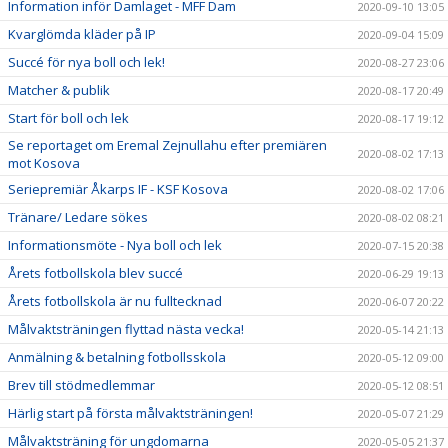
Information inför Damlaget - MFF Dam
2020-09-10 13:05
Kvarglömda kläder på IP
2020-09-04 15:09
Succé för nya boll och lek!
2020-08-27 23:06
Matcher & publik
2020-08-17 20:49
Start för boll och lek
2020-08-17 19:12
Se reportaget om Eremal Zejnullahu efter premiären
2020-08-02 17:13
mot Kosova
Seriepremiär Åkarps IF - KSF Kosova
2020-08-02 17:06
Tränare/ Ledare sökes
2020-08-02 08:21
Informationsmöte - Nya boll och lek
2020-07-15 20:38
Årets fotbollskola blev succé
2020-06-29 19:13
Årets fotbollskola är nu fulltecknad
2020-06-07 20:22
Målvaktsträningen flyttad nästa vecka!
2020-05-14 21:13
Anmälning & betalning fotbollsskola
2020-05-12 09:00
Brev till stödmedlemmar
2020-05-12 08:51
Härlig start på första målvaktsträningen!
2020-05-07 21:29
Målvaktsträning för ungdomarna
2020-05-05 21:37