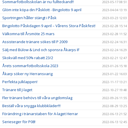
Sommarfotbollsskolan är nu fullteckand!!
2023-05-17 08:51
Glöm inte köpa din Påsklott - Bingolotto 9 april
2023-04-04 13:19
Sportringen håller stängt i Påsk
2023-03-23 12:03
Bingolotto Påskdagen 9 april – Vårens Stora Påskfest!
2023-02-28 15:14
Välkomna till Årsmöte 25 mars
2023-02-28 11:52
Assisterande tränare sökes till P 2009
2023-02-24 16:31
Sälj med Bülow & Lind och sponsra Åkarps IF
2023-02-24 16:29
Skokväll med 50% rabatt 23/2
2023-02-21 12:47
Årets sommarfotbollsskola 2023
2023-01-26 15:18
Åkarp söker ny Herransvarig
2023-01-22 16:03
Perfekta julklappen!
2022-11-17 13:21
Tränare till J-laget
2022-10-27 19:48
Fler tränare behövs till våra ungdomslag
2022-09-26 11:55
Beställ våra snygga klubbkläder!!!
2022-08-29 13:25
Förändring i tränarstaben för A-laget Herrar
2022-06-13 21:52
Serieseger för P08!
2022-06-13 12:45