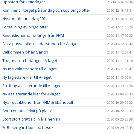
Uppstart för juniorlaget
2021-01-16 18:36
Kom ner till torget på söndag och köp bingolotter
2020-12-18 13:51
Nystart för juniorlag 2021
2020-12-16 20:38
Försäljning av bingolotter
2020-12-11 15:29
Restriktionerna förlängs från FHM
2020-11-17 20:22
Sista pusselbiten i ledarstaben för A-laget
2020-11-12 18:42
Välkommen Johan Sandh
2020-11-12 09:41
Trotjänaren förlänger i A-laget
2020-11-11 21:16
Ny målvaktstränare till A-laget
2020-11-11 10:41
Ny lagledare klar till A-laget
2020-11-10 20:01
En till ny assisterande till A-laget
2020-11-10 09:26
Ny assisterande klar för A-laget
2020-11-09 20:30
Nya restriktioner från FHM & Skåneboll
2020-10-29 09:22
Ännu en pusselbit på plats!
2020-10-22 12:32
Stort stort grattis till våra herrar!
2020-09-25 23:39
Fc Rosengård kom på besök
2020-09-24 12:43