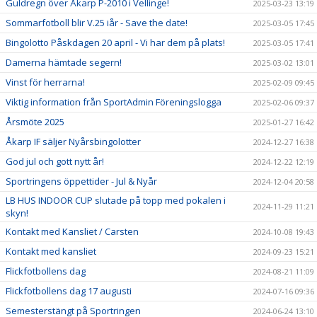
Guldregn över Åkarp P-2010 i Vellinge!
2025-03-23 13:19
Sommarfotboll blir V.25 iår - Save the date!
2025-03-05 17:45
Bingolotto Påskdagen 20 april - Vi har dem på plats!
2025-03-05 17:41
Damerna hämtade segern!
2025-03-02 13:01
Vinst för herrarna!
2025-02-09 09:45
Viktig information från SportAdmin Föreningslogga
2025-02-06 09:37
Årsmöte 2025
2025-01-27 16:42
Åkarp IF säljer Nyårsbingolotter
2024-12-27 16:38
God jul och gott nytt år!
2024-12-22 12:19
Sportringens öppettider - Jul & Nyår
2024-12-04 20:58
LB HUS INDOOR CUP slutade på topp med pokalen i
2024-11-29 11:21
skyn!
Kontakt med Kansliet / Carsten
2024-10-08 19:43
Kontakt med kansliet
2024-09-23 15:21
Flickfotbollens dag
2024-08-21 11:09
Flickfotbollens dag 17 augusti
2024-07-16 09:36
Semesterstängt på Sportringen
2024-06-24 13:10