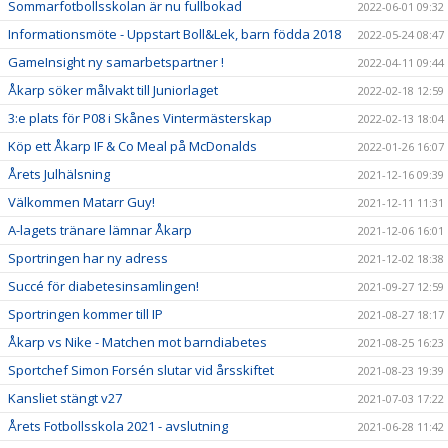
Sommarfotbollsskolan är nu fullbokad
2022-06-01 09:32
Informationsmöte - Uppstart Boll&Lek, barn födda 2018
2022-05-24 08:47
GameInsight ny samarbetspartner !
2022-04-11 09:44
Åkarp söker målvakt till Juniorlaget
2022-02-18 12:59
3:e plats för P08 i Skånes Vintermästerskap
2022-02-13 18:04
Köp ett Åkarp IF & Co Meal på McDonalds
2022-01-26 16:07
Årets Julhälsning
2021-12-16 09:39
Välkommen Matarr Guy!
2021-12-11 11:31
A-lagets tränare lämnar Åkarp
2021-12-06 16:01
Sportringen har ny adress
2021-12-02 18:38
Succé för diabetesinsamlingen!
2021-09-27 12:59
Sportringen kommer till IP
2021-08-27 18:17
Åkarp vs Nike - Matchen mot barndiabetes
2021-08-25 16:23
Sportchef Simon Forsén slutar vid årsskiftet
2021-08-23 19:39
Kansliet stängt v27
2021-07-03 17:22
Årets Fotbollsskola 2021 - avslutning
2021-06-28 11:42