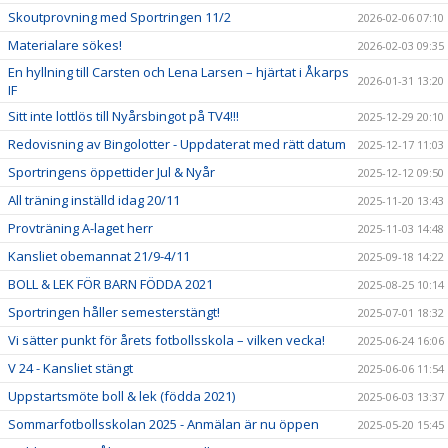
Skoutprovning med Sportringen 11/2
2026-02-06 07:10
Materialare sökes!
2026-02-03 09:35
En hyllning till Carsten och Lena Larsen – hjärtat i Åkarps
2026-01-31 13:20
IF
Sitt inte lottlös till Nyårsbingot på TV4!!!
2025-12-29 20:10
Redovisning av Bingolotter - Uppdaterat med rätt datum
2025-12-17 11:03
Sportringens öppettider Jul & Nyår
2025-12-12 09:50
All träning inställd idag 20/11
2025-11-20 13:43
Provträning A-laget herr
2025-11-03 14:48
Kansliet obemannat 21/9-4/11
2025-09-18 14:22
BOLL & LEK FÖR BARN FÖDDA 2021
2025-08-25 10:14
Sportringen håller semesterstängt!
2025-07-01 18:32
Vi sätter punkt för årets fotbollsskola – vilken vecka!
2025-06-24 16:06
V 24 - Kansliet stängt
2025-06-06 11:54
Uppstartsmöte boll & lek (födda 2021)
2025-06-03 13:37
Sommarfotbollsskolan 2025 - Anmälan är nu öppen
2025-05-20 15:45