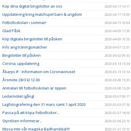
Köp dina digital bingolottor av oss
2020-04-17 16:11
Uppdatering kring matchspel barn & ungdom
2020-04-17 13:09
Fotbollsskolan i sommar!
2020-04-15 10:04
Glad Påsk
2020-04-09 17:39
Köp digitala bingolotter till påsken
2020-04-09 10:55
Info ang träningsmatcher
2020-04-07 12:31
Bingolotter till påsken
2020-04-02 09:33
Corona, uppdatering
2020-03-14 15:34
Åkarps IF - Information om Coronaviruset
2020-03-13 13:14
Årsmöte 28/3 kl 12.00
2020-03-08 15:35
Anmälan till fotbollsskolan är öppen
2020-03-08 15:29
Ledarmötet igång!
2020-03-07 09:17
Lagfotografering den 31 mars samt 1 april 2020
2020-03-03 07:53
Passa på att köpa fotbollsskor...
2020-02-07 14:55
Styrelsen informerar...
2020-02-06 22:13
Missa inte vår magiska Badhandduk!!!
2020-01-31 13:10