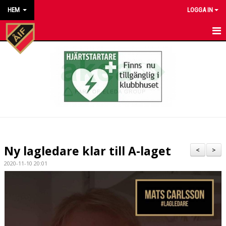
HEM
LOGGA IN
HEM
NYHETER
KALENDER
MATCHER
KONTAKT TILL VÅRA LAG
Ny lagledare klar till A-laget
<
>
KONTAKT ÅKARP IF
2020-11-10 20:01
OM FÖRENINGEN
DOKUMENT
BESTÄLL VÅRA KLUBBKLÄDER