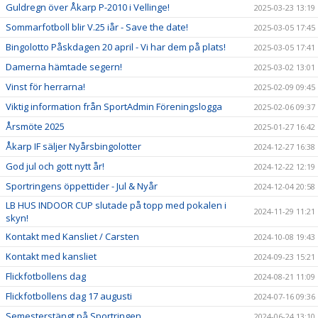
Guldregn över Åkarp P-2010 i Vellinge!
2025-03-23 13:19
Sommarfotboll blir V.25 iår - Save the date!
2025-03-05 17:45
Bingolotto Påskdagen 20 april - Vi har dem på plats!
2025-03-05 17:41
Damerna hämtade segern!
2025-03-02 13:01
Vinst för herrarna!
2025-02-09 09:45
Viktig information från SportAdmin Föreningslogga
2025-02-06 09:37
Årsmöte 2025
2025-01-27 16:42
Åkarp IF säljer Nyårsbingolotter
2024-12-27 16:38
God jul och gott nytt år!
2024-12-22 12:19
Sportringens öppettider - Jul & Nyår
2024-12-04 20:58
LB HUS INDOOR CUP slutade på topp med pokalen i
2024-11-29 11:21
skyn!
Kontakt med Kansliet / Carsten
2024-10-08 19:43
Kontakt med kansliet
2024-09-23 15:21
Flickfotbollens dag
2024-08-21 11:09
Flickfotbollens dag 17 augusti
2024-07-16 09:36
Semesterstängt på Sportringen
2024-06-24 13:10