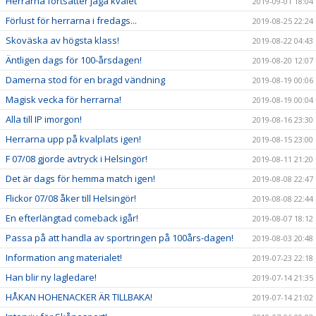
Herrarna fortsätter jaga kvalet
2019-09-01 18:04
Förlust för herrarna i fredags...
2019-08-25 22:24
Skoväska av högsta klass!
2019-08-22 04:43
Äntligen dags för 100-årsdagen!
2019-08-20 12:07
Damerna stod för en bragd vändning
2019-08-19 00:06
Magisk vecka för herrarna!
2019-08-19 00:04
Alla till IP imorgon!
2019-08-16 23:30
Herrarna upp på kvalplats igen!
2019-08-15 23:00
F 07/08 gjorde avtryck i Helsingör!
2019-08-11 21:20
Det är dags för hemma match igen!
2019-08-08 22:47
Flickor 07/08 åker till Helsingör!
2019-08-08 22:44
En efterlängtad comeback igår!
2019-08-07 18:12
Passa på att handla av sportringen på 100års-dagen!
2019-08-03 20:48
Information ang materialet!
2019-07-23 22:18
Han blir ny lagledare!
2019-07-14 21:35
HÅKAN HOHENACKER ÄR TILLBAKA!
2019-07-14 21:02