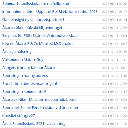
Sommarfotbollsskolan är nu fullbokad
2022-06-01 09:32
Informationsmöte - Uppstart Boll&Lek, barn födda 2018
2022-05-24 08:47
GameInsight ny samarbetspartner !
2022-04-11 09:44
Åkarp söker målvakt till Juniorlaget
2022-02-18 12:59
3:e plats för P08 i Skånes Vintermästerskap
2022-02-13 18:04
Köp ett Åkarp IF & Co Meal på McDonalds
2022-01-26 16:07
Årets Julhälsning
2021-12-16 09:39
Välkommen Matarr Guy!
2021-12-11 11:31
A-lagets tränare lämnar Åkarp
2021-12-06 16:01
Sportringen har ny adress
2021-12-02 18:38
Succé för diabetesinsamlingen!
2021-09-27 12:59
Sportringen kommer till IP
2021-08-27 18:17
Åkarp vs Nike - Matchen mot barndiabetes
2021-08-25 16:23
Sportchef Simon Forsén slutar vid årsskiftet
2021-08-23 19:39
Kansliet stängt v27
2021-07-03 17:22
Årets Fotbollsskola 2021 - avslutning
2021-06-28 11:42