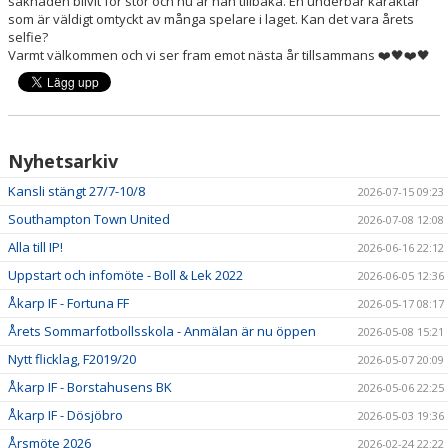
saknaden blivit för stor och nu är han tillbaka. En underbar karaktär
som är väldigt omtyckt av många spelare i laget. Kan det vara årets
selfie?
Varmt välkommen och vi ser fram emot nästa år tillsammans ❤️🖤❤️🖤
Nyhetsarkiv
Kansli stängt 27/7-10/8
2026-07-15 09:23
Southampton Town United
2026-07-08 12:08
Alla till IP!
2026-06-16 22:12
Uppstart och infomöte - Boll & Lek 2022
2026-06-05 12:36
Åkarp IF - Fortuna FF
2026-05-17 08:17
Årets Sommarfotbollsskola - Anmälan är nu öppen
2026-05-08 15:21
Nytt flicklag, F2019/20
2026-05-07 20:09
Åkarp IF - Borstahusens BK
2026-05-06 22:25
Åkarp IF - Dösjöbro
2026-05-03 19:36
Årsmöte 2026
2026-02-24 22:22