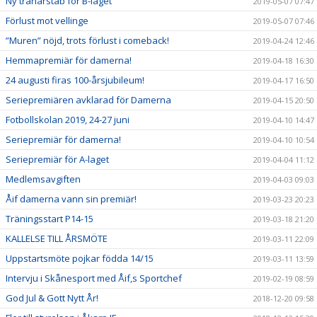
Ny tränarstab för B-laget
2019-05-07 07:47
Förlust mot vellinge
2019-05-07 07:46
”Muren” nöjd, trots förlust i comeback!
2019-04-24 12:46
Hemmapremiär för damerna!
2019-04-18 16:30
24 augusti firas 100-årsjubileum!
2019-04-17 16:50
Seriepremiären avklarad för Damerna
2019-04-15 20:50
Fotbollskolan 2019, 24-27 juni
2019-04-10 14:47
Seriepremiär för damerna!
2019-04-10 10:54
Seriepremiär för A-laget
2019-04-04 11:12
Medlemsavgiften
2019-04-03 09:03
Åif damerna vann sin premiär!
2019-03-23 20:23
Träningsstart P14-15
2019-03-18 21:20
KALLELSE TILL ÅRSMÖTE
2019-03-11 22:09
Uppstartsmöte pojkar födda 14/15
2019-03-11 13:59
Intervju i Skånesport med Åif,s Sportchef
2019-02-19 08:59
God Jul & Gott Nytt År!
2018-12-20 09:58