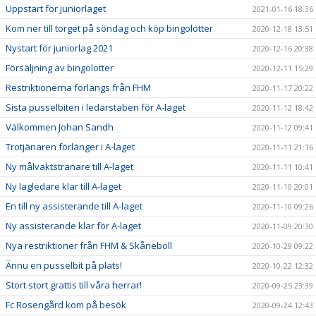
Uppstart för juniorlaget
2021-01-16 18:36
Kom ner till torget på söndag och köp bingolotter
2020-12-18 13:51
Nystart för juniorlag 2021
2020-12-16 20:38
Försäljning av bingolotter
2020-12-11 15:29
Restriktionerna förlängs från FHM
2020-11-17 20:22
Sista pusselbiten i ledarstaben för A-laget
2020-11-12 18:42
Välkommen Johan Sandh
2020-11-12 09:41
Trotjänaren förlänger i A-laget
2020-11-11 21:16
Ny målvaktstränare till A-laget
2020-11-11 10:41
Ny lagledare klar till A-laget
2020-11-10 20:01
En till ny assisterande till A-laget
2020-11-10 09:26
Ny assisterande klar för A-laget
2020-11-09 20:30
Nya restriktioner från FHM & Skåneboll
2020-10-29 09:22
Ännu en pusselbit på plats!
2020-10-22 12:32
Stort stort grattis till våra herrar!
2020-09-25 23:39
Fc Rosengård kom på besök
2020-09-24 12:43