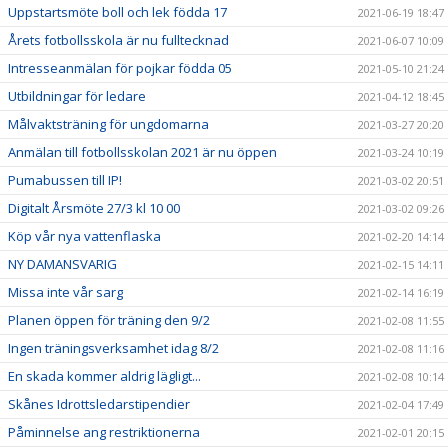
Uppstartsmöte boll och lek födda 17
2021-06-19 18:47
Årets fotbollsskola är nu fulltecknad
2021-06-07 10:09
Intresseanmälan för pojkar födda 05
2021-05-10 21:24
Utbildningar för ledare
2021-04-12 18:45
Målvaktsträning för ungdomarna
2021-03-27 20:20
Anmälan till fotbollsskolan 2021 är nu öppen
2021-03-24 10:19
Pumabussen till IP!
2021-03-02 20:51
Digitalt Årsmöte 27/3 kl 10 00
2021-03-02 09:26
Köp vår nya vattenflaska
2021-02-20 14:14
NY DAMANSVARIG
2021-02-15 14:11
Missa inte vår sarg
2021-02-14 16:19
Planen öppen för träning den 9/2
2021-02-08 11:55
Ingen träningsverksamhet idag 8/2
2021-02-08 11:16
En skada kommer aldrig lägligt...
2021-02-08 10:14
Skånes Idrottsledarstipendier
2021-02-04 17:49
Påminnelse ang restriktionerna
2021-02-01 20:15