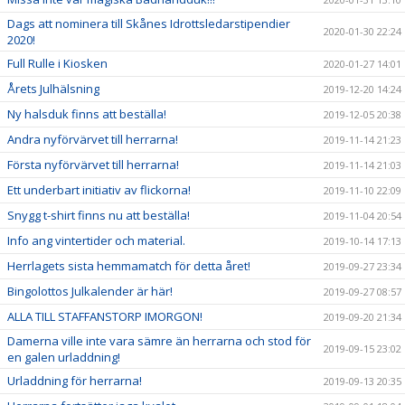
Dags att nominera till Skånes Idrottsledarstipendier
2020-01-30 22:24
2020!
Full Rulle i Kiosken
2020-01-27 14:01
Årets Julhälsning
2019-12-20 14:24
Ny halsduk finns att beställa!
2019-12-05 20:38
Andra nyförvärvet till herrarna!
2019-11-14 21:23
Första nyförvärvet till herrarna!
2019-11-14 21:03
Ett underbart initiativ av flickorna!
2019-11-10 22:09
Snygg t-shirt finns nu att beställa!
2019-11-04 20:54
Info ang vintertider och material.
2019-10-14 17:13
Herrlagets sista hemmamatch för detta året!
2019-09-27 23:34
Bingolottos Julkalender är här!
2019-09-27 08:57
ALLA TILL STAFFANSTORP IMORGON!
2019-09-20 21:34
Damerna ville inte vara sämre än herrarna och stod för
2019-09-15 23:02
en galen urladdning!
Urladdning för herrarna!
2019-09-13 20:35