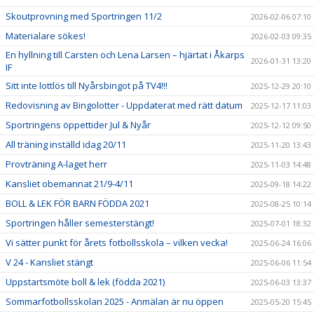
Skoutprovning med Sportringen 11/2
2026-02-06 07:10
Materialare sökes!
2026-02-03 09:35
En hyllning till Carsten och Lena Larsen – hjärtat i Åkarps
2026-01-31 13:20
IF
Sitt inte lottlös till Nyårsbingot på TV4!!!
2025-12-29 20:10
Redovisning av Bingolotter - Uppdaterat med rätt datum
2025-12-17 11:03
Sportringens öppettider Jul & Nyår
2025-12-12 09:50
All träning inställd idag 20/11
2025-11-20 13:43
Provträning A-laget herr
2025-11-03 14:48
Kansliet obemannat 21/9-4/11
2025-09-18 14:22
BOLL & LEK FÖR BARN FÖDDA 2021
2025-08-25 10:14
Sportringen håller semesterstängt!
2025-07-01 18:32
Vi sätter punkt för årets fotbollsskola – vilken vecka!
2025-06-24 16:06
V 24 - Kansliet stängt
2025-06-06 11:54
Uppstartsmöte boll & lek (födda 2021)
2025-06-03 13:37
Sommarfotbollsskolan 2025 - Anmälan är nu öppen
2025-05-20 15:45