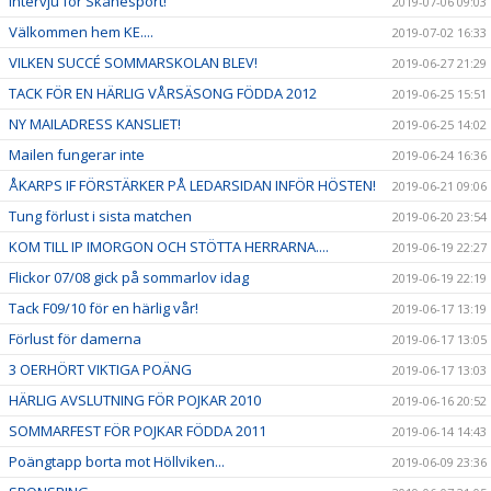
Intervju för Skånesport!
2019-07-06 09:03
Välkommen hem KE....
2019-07-02 16:33
VILKEN SUCCÉ SOMMARSKOLAN BLEV!
2019-06-27 21:29
TACK FÖR EN HÄRLIG VÅRSÄSONG FÖDDA 2012
2019-06-25 15:51
NY MAILADRESS KANSLIET!
2019-06-25 14:02
Mailen fungerar inte
2019-06-24 16:36
ÅKARPS IF FÖRSTÄRKER PÅ LEDARSIDAN INFÖR HÖSTEN!
2019-06-21 09:06
Tung förlust i sista matchen
2019-06-20 23:54
KOM TILL IP IMORGON OCH STÖTTA HERRARNA....
2019-06-19 22:27
Flickor 07/08 gick på sommarlov idag
2019-06-19 22:19
Tack F09/10 för en härlig vår!
2019-06-17 13:19
Förlust för damerna
2019-06-17 13:05
3 OERHÖRT VIKTIGA POÄNG
2019-06-17 13:03
HÄRLIG AVSLUTNING FÖR POJKAR 2010
2019-06-16 20:52
SOMMARFEST FÖR POJKAR FÖDDA 2011
2019-06-14 14:43
Poängtapp borta mot Höllviken...
2019-06-09 23:36