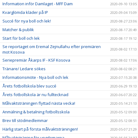
Information inför Damlaget - MFF Dam
2020-09-10 13:05
Kvarglömda kläder på IP
2020-09-04 15:09
Succé för nya boll och lek!
2020-08-27 23:06
Matcher & publik
2020-08-17 20:49
Start för boll och lek
2020-08-17 19:12
Se reportaget om Eremal Zejnullahu efter premiären
2020-08-02 17:13
mot Kosova
Seriepremiär Åkarps IF - KSF Kosova
2020-08-02 17:06
Tränare/ Ledare sökes
2020-08-02 08:21
Informationsmöte - Nya boll och lek
2020-07-15 20:38
Årets fotbollskola blev succé
2020-06-29 19:13
Årets fotbollskola är nu fulltecknad
2020-06-07 20:22
Målvaktsträningen flyttad nästa vecka!
2020-05-14 21:13
Anmälning & betalning fotbollsskola
2020-05-12 09:00
Brev till stödmedlemmar
2020-05-12 08:51
Härlig start på första målvaktsträningen!
2020-05-07 21:29
Målvaktsträning för ungdomarna
2020-05-05 21:37