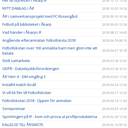
Fler till styrelsen i Åkarp IF
2018-12-12 15:39
NYTT DAMLAG I ÅIF
2018-10-03 19:26
ÅIF i samverkansprojekt med FC Rosengård
2018-09-10 10:54
Fotboll på biblioteket i Åkarp
2018-09-05 13:34
Vad händer i Åkarps IF
2018-08-21 14:45
Angående efteranmälan fotbollskola 2018
2018-06-19 08:19
Fotbollskolan över 100 anmälda barn men glöm inte att
2018-06-01 10:18
betala
Stolt samarbete
2018-05-18 12:47
GDPR - Dataskyddsförordningen
2018-05-18 10:51
ÅIF Herr A - DM omgång 3
2018-05-02 11:52
Inställd match ikväll
2018-04-24 12:06
Vi vill bli fler till Fotbollskolan
2018-04-17 13:23
Fotbollskolan 2018 - Öppen för anmälan
2018-04-13 11:04
Seriepremiär
2018-04-03 14:39
Sportringen på IP - kom och prova ut profilprodukterna
2018-02-28 12:06
KALLELSE TILL ÅRSMÖTE
2018-02-19 09:52