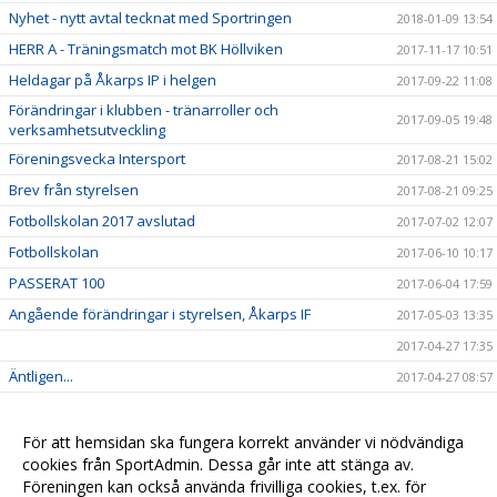
Nyhet - nytt avtal tecknat med Sportringen
2018-01-09 13:54
HERR A - Träningsmatch mot BK Höllviken
2017-11-17 10:51
Heldagar på Åkarps IP i helgen
2017-09-22 11:08
Förändringar i klubben - tränarroller och
2017-09-05 19:48
verksamhetsutveckling
Föreningsvecka Intersport
2017-08-21 15:02
Brev från styrelsen
2017-08-21 09:25
Fotbollskolan 2017 avslutad
2017-07-02 12:07
Fotbollskolan
2017-06-10 10:17
PASSERAT 100
2017-06-04 17:59
Angående förändringar i styrelsen, Åkarps IF
2017-05-03 13:35
2017-04-27 17:35
Äntligen...
2017-04-27 08:57
Sommarens Fotbollskola 2017 - Anmäl redan nu!
2017-03-20 07:48
Nyheter i profilsortimentet
2017-02-03 08:10
För att hemsidan ska fungera korrekt använder vi nödvändiga
cookies från SportAdmin. Dessa går inte att stänga av.
Utbildning genomförd
2016-12-12 20:40
Föreningen kan också använda frivilliga cookies, t.ex. för