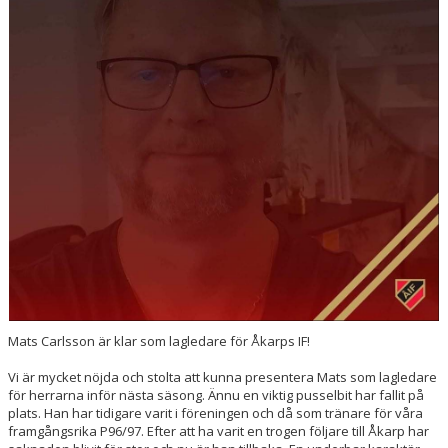
Mats Carlsson är klar som lagledare för Åkarps IF!
Vi är mycket nöjda och stolta att kunna presentera Mats som lagledare
för herrarna inför nästa säsong. Ännu en viktig pusselbit har fallit på
plats. Han har tidigare varit i föreningen och då som tränare för våra
framgångsrika P96/97. Efter att ha varit en trogen följare till Åkarp har