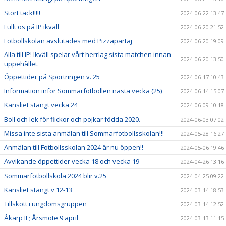
Stort tack!!!!!
2024-06-22 13:47
Fullt ös på IP ikväll
2024-06-20 21:52
Fotbollskolan avslutades med Pizzapartaj
2024-06-20 19:09
Alla till IP! Ikväll spelar vårt herrlag sista matchen innan
2024-06-20 13:50
uppehållet.
Öppettider på Sportringen v. 25
2024-06-17 10:43
Information inför Sommarfotbollen nästa vecka (25)
2024-06-14 15:07
Kansliet stängt vecka 24
2024-06-09 10:18
Boll och lek för flickor och pojkar födda 2020.
2024-06-03 07:02
Missa inte sista anmälan till Sommarfotbollsskolan!!!
2024-05-28 16:27
Anmälan till Fotbollsskolan 2024 är nu öppen!!
2024-05-06 19:46
Avvikande öppettider vecka 18 och vecka 19
2024-04-26 13:16
Sommarfotbollskola 2024 blir v.25
2024-04-25 09:22
Kansliet stängt v 12-13
2024-03-14 18:53
Tillskott i ungdomsgruppen
2024-03-14 12:52
Åkarp IF; Årsmöte 9 april
2024-03-13 11:15