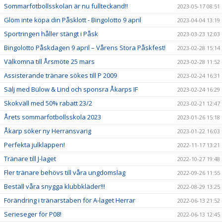
Sommarfotbollsskolan är nu fullteckand!!
2023-05-17 08:51
Glöm inte köpa din Påsklott - Bingolotto 9 april
2023-04-04 13:19
Sportringen håller stängt i Påsk
2023-03-23 12:03
Bingolotto Påskdagen 9 april – Vårens Stora Påskfest!
2023-02-28 15:14
Välkomna till Årsmöte 25 mars
2023-02-28 11:52
Assisterande tränare sökes till P 2009
2023-02-24 16:31
Sälj med Bülow & Lind och sponsra Åkarps IF
2023-02-24 16:29
Skokväll med 50% rabatt 23/2
2023-02-21 12:47
Årets sommarfotbollsskola 2023
2023-01-26 15:18
Åkarp söker ny Herransvarig
2023-01-22 16:03
Perfekta julklappen!
2022-11-17 13:21
Tränare till J-laget
2022-10-27 19:48
Fler tränare behövs till våra ungdomslag
2022-09-26 11:55
Beställ våra snygga klubbkläder!!!
2022-08-29 13:25
Förändring i tränarstaben för A-laget Herrar
2022-06-13 21:52
Serieseger för P08!
2022-06-13 12:45