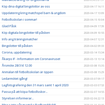
Köp dina digital bingolottor av oss
2020-04-17 16:11
Uppdatering kring matchspel barn & ungdom
2020-04-17 13:09
Fotbollsskolan i sommar!
2020-04-15 10:04
Glad Påsk
2020-04-09 17:39
Köp digitala bingolotter till påsken
2020-04-09 10:55
Info ang träningsmatcher
2020-04-07 12:31
Bingolotter till påsken
2020-04-02 09:33
Corona, uppdatering
2020-03-14 15:34
Åkarps IF - Information om Coronaviruset
2020-03-13 13:14
Årsmöte 28/3 kl 12.00
2020-03-08 15:35
Anmälan till fotbollsskolan är öppen
2020-03-08 15:29
Ledarmötet igång!
2020-03-07 09:17
Lagfotografering den 31 mars samt 1 april 2020
2020-03-03 07:53
Passa på att köpa fotbollsskor...
2020-02-07 14:55
Styrelsen informerar...
2020-02-06 22:13
Missa inte vår magiska Badhandduk!!!
2020-01-31 13:10