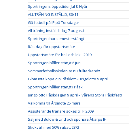
Sportringens öppettider Jul & Nyår
ALL TRÄNING INSTÄLLD, 30/11
Gå fotboll på IP på Torsdagar
All träning inställd idag 7 augusti
Sportringen har semesterstängt
Rätt dag för uppstartsmöte
Uppstartsmöte för boll och lek - 2019
Sportringen håller stängt 6 juni
Sommarfotbollsskolan är nu fullteckand!!
Glöm inte köpa din Påsklott - Bingolotto 9 april
Sportringen håller stängt i Påsk
Bingolotto Påskdagen 9 april – Vårens Stora Påskfest!
Välkomna till Årsmöte 25 mars
Assisterande tränare sökes till P 2009
Sälj med Bülow & Lind och sponsra Åkarps IF
Skokväll med 50% rabatt 23/2