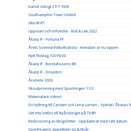
Kansli stängt 27/7-10/8
Southampton Town United
Alla till IP!
Uppstart och infomöte - Boll & Lek 2022
Åkarp IF - Fortuna FF
Årets Sommarfotbollsskola - Anmälan är nu öppen
Nytt flicklag, F2019/20
Åkarp IF - Borstahusens BK
Åkarp IF - Dösjöbro
Årsmöte 2026
Skoutprovning med Sportringen 11/2
Materialare sökes!
En hyllning till Carsten och Lena Larsen – hjärtat i Åkarps I
Sitt inte lottlös till Nyårsbingot på TV4!!!
Redovisning av Bingolotter - Uppdaterat med rätt datum
Sportringens öppettider Jul & Nyår