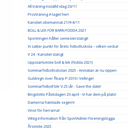
All träning inställd idag 20/11
Provträning A-laget herr
Kansliet obemannat 21/9-4/11
BOLL & LEK FÖR BARN FÖDDA 2021
Sportringen håller semesterstängt!
Vi sätter punkt för årets fotbollsskola – vilken vecka!
V 24 - Kansliet stängt
Uppstartsmöte boll & lek (födda 2021)
Sommarfotbollsskolan 2025 - Anmälan är nu öppen
Guldregn över Åkarp P-2010 i Vellinge!
Sommarfotboll blir V.25 iår - Save the date!
Bingolotto Påskdagen 20 april - Vi har dem på plats!
Damerna hämtade segern!
Vinst för herrarna!
Viktig information från SportAdmin Föreningslogga
Årsmöte 2025