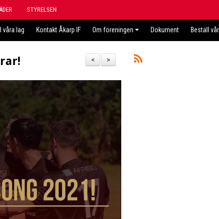
ÄDER
STYRELSEN
l våra lag
Kontakt Åkarp IF
Om föreningen
Dokument
Beställ vå
rar!
<
>