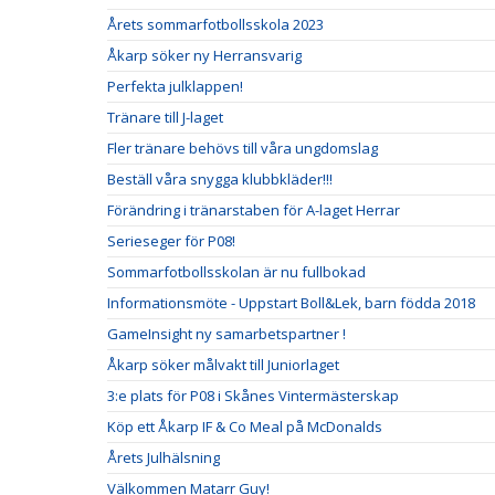
Årets sommarfotbollsskola 2023
Åkarp söker ny Herransvarig
Perfekta julklappen!
Tränare till J-laget
Fler tränare behövs till våra ungdomslag
Beställ våra snygga klubbkläder!!!
Förändring i tränarstaben för A-laget Herrar
Serieseger för P08!
Sommarfotbollsskolan är nu fullbokad
Informationsmöte - Uppstart Boll&Lek, barn födda 2018
GameInsight ny samarbetspartner !
Åkarp söker målvakt till Juniorlaget
3:e plats för P08 i Skånes Vintermästerskap
Köp ett Åkarp IF & Co Meal på McDonalds
Årets Julhälsning
Välkommen Matarr Guy!