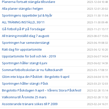
Planerna fortsatt stängda tillsvidare
2023-12-04 10:48
Alla planer stängda i helgen
2023-12-01 20:02
Sportringens öppettider Jul & Nyår
2023-11-30 11:04
ALL TRÄNING INSTÄLLD, 30/11
2023-11-30 09:49
Gå fotboll på IP på Torsdagar
2023-11-21 15:17
All träning inställd idag 7 augusti
2023-08-07 15:06
Sportringen har semesterstängt
2023-06-19 08:32
Rätt dag för uppstartsmöte
2023-06-12 10:20
Uppstartsmöte för boll och lek - 2019
2023-06-07 14:04
Sportringen håller stängt 6 juni
2023-06-02 14:59
Sommarfotbollsskolan är nu fullteckand!!
2023-05-17 08:51
Glöm inte köpa din Påsklott - Bingolotto 9 april
2023-04-04 13:19
Sportringen håller stängt i Påsk
2023-03-23 12:03
Bingolotto Påskdagen 9 april – Vårens Stora Påskfest!
2023-02-28 15:14
Välkomna till Årsmöte 25 mars
2023-02-28 11:52
Assisterande tränare sökes till P 2009
2023-02-24 16:31