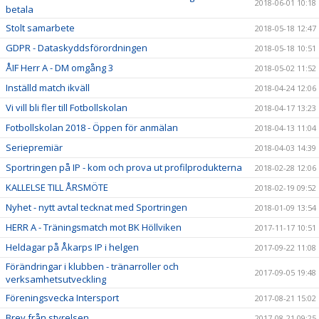
2018-06-01 10:18
betala
Stolt samarbete
2018-05-18 12:47
GDPR - Dataskyddsförordningen
2018-05-18 10:51
ÅIF Herr A - DM omgång 3
2018-05-02 11:52
Inställd match ikväll
2018-04-24 12:06
Vi vill bli fler till Fotbollskolan
2018-04-17 13:23
Fotbollskolan 2018 - Öppen för anmälan
2018-04-13 11:04
Seriepremiär
2018-04-03 14:39
Sportringen på IP - kom och prova ut profilprodukterna
2018-02-28 12:06
KALLELSE TILL ÅRSMÖTE
2018-02-19 09:52
Nyhet - nytt avtal tecknat med Sportringen
2018-01-09 13:54
HERR A - Träningsmatch mot BK Höllviken
2017-11-17 10:51
Heldagar på Åkarps IP i helgen
2017-09-22 11:08
Förändringar i klubben - tränarroller och
2017-09-05 19:48
verksamhetsutveckling
Föreningsvecka Intersport
2017-08-21 15:02
Brev från styrelsen
2017-08-21 09:25