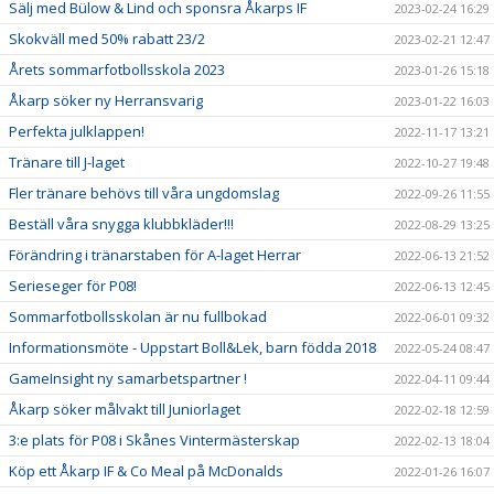
Sälj med Bülow & Lind och sponsra Åkarps IF
2023-02-24 16:29
Skokväll med 50% rabatt 23/2
2023-02-21 12:47
Årets sommarfotbollsskola 2023
2023-01-26 15:18
Åkarp söker ny Herransvarig
2023-01-22 16:03
Perfekta julklappen!
2022-11-17 13:21
Tränare till J-laget
2022-10-27 19:48
Fler tränare behövs till våra ungdomslag
2022-09-26 11:55
Beställ våra snygga klubbkläder!!!
2022-08-29 13:25
Förändring i tränarstaben för A-laget Herrar
2022-06-13 21:52
Serieseger för P08!
2022-06-13 12:45
Sommarfotbollsskolan är nu fullbokad
2022-06-01 09:32
Informationsmöte - Uppstart Boll&Lek, barn födda 2018
2022-05-24 08:47
GameInsight ny samarbetspartner !
2022-04-11 09:44
Åkarp söker målvakt till Juniorlaget
2022-02-18 12:59
3:e plats för P08 i Skånes Vintermästerskap
2022-02-13 18:04
Köp ett Åkarp IF & Co Meal på McDonalds
2022-01-26 16:07