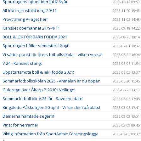
Sportringens öppettider Jul & Nyår
2025-12-12 09:50
All träning inställd idag 20/11
2025-11-20 13:43
Provträning A-laget herr
2025-11-03 14:48
Kansliet obemannat 21/9-4/11
2025-09-18 14:22
BOLL & LEK FÖR BARN FÖDDA 2021
2025-08-25 10:14
Sportringen håller semesterstängt!
2025-07-01 18:32
Vi sätter punkt för årets fotbollsskola – vilken vecka!
2025-06-24 16:06
V 24 - Kansliet stängt
2025-06-06 11:54
Uppstartsmöte boll & lek (födda 2021)
2025-06-03 13:37
Sommarfotbollsskolan 2025 - Anmälan är nu öppen
2025-05-20 15:45
Guldregn över Åkarp P-2010 i Vellinge!
2025-03-23 13:19
Sommarfotboll blir V.25 iår - Save the date!
2025-03-05 17:45
Bingolotto Påskdagen 20 april - Vi har dem på plats!
2025-03-05 17:41
Damerna hämtade segern!
2025-03-02 13:01
Vinst för herrarna!
2025-02-09 09:45
Viktig information från SportAdmin Föreningslogga
2025-02-06 09:37