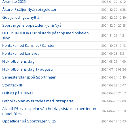
Årsmöte 2025
2025-01-27 16:42
Åkarp IF säljer Nyårsbingolotter
2024-12-27 16:38
God jul och gott nytt år!
2024-12-22 12:19
Sportringens öppettider - Jul & Nyår
2024-12-04 20:58
LB HUS INDOOR CUP slutade på topp med pokalen i
2024-11-29 11:21
skyn!
Kontakt med Kansliet / Carsten
2024-10-08 19:43
Kontakt med kansliet
2024-09-23 15:21
Flickfotbollens dag
2024-08-21 11:09
Flickfotbollens dag 17 augusti
2024-07-16 09:36
Semesterstängt på Sportringen
2024-06-24 13:10
Stort tack!!!!!
2024-06-22 13:47
Fullt ös på IP ikväll
2024-06-20 21:52
Fotbollskolan avslutades med Pizzapartaj
2024-06-20 19:09
Alla till IP! Ikväll spelar vårt herrlag sista matchen innan
2024-06-20 13:50
uppehållet.
Öppettider på Sportringen v. 25
2024-06-17 10:43