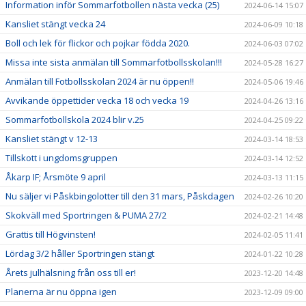
Information inför Sommarfotbollen nästa vecka (25)
2024-06-14 15:07
Kansliet stängt vecka 24
2024-06-09 10:18
Boll och lek för flickor och pojkar födda 2020.
2024-06-03 07:02
Missa inte sista anmälan till Sommarfotbollsskolan!!!
2024-05-28 16:27
Anmälan till Fotbollsskolan 2024 är nu öppen!!
2024-05-06 19:46
Avvikande öppettider vecka 18 och vecka 19
2024-04-26 13:16
Sommarfotbollskola 2024 blir v.25
2024-04-25 09:22
Kansliet stängt v 12-13
2024-03-14 18:53
Tillskott i ungdomsgruppen
2024-03-14 12:52
Åkarp IF; Årsmöte 9 april
2024-03-13 11:15
Nu säljer vi Påskbingolotter till den 31 mars, Påskdagen
2024-02-26 10:20
Skokväll med Sportringen & PUMA 27/2
2024-02-21 14:48
Grattis till Högvinsten!
2024-02-05 11:41
Lördag 3/2 håller Sportringen stängt
2024-01-22 10:28
Årets julhälsning från oss till er!
2023-12-20 14:48
Planerna är nu öppna igen
2023-12-09 09:00