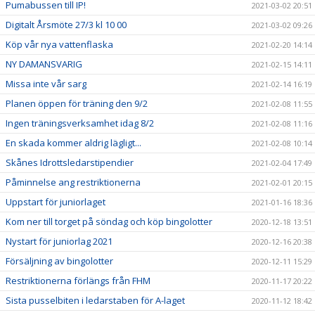
Pumabussen till IP!
2021-03-02 20:51
Digitalt Årsmöte 27/3 kl 10 00
2021-03-02 09:26
Köp vår nya vattenflaska
2021-02-20 14:14
NY DAMANSVARIG
2021-02-15 14:11
Missa inte vår sarg
2021-02-14 16:19
Planen öppen för träning den 9/2
2021-02-08 11:55
Ingen träningsverksamhet idag 8/2
2021-02-08 11:16
En skada kommer aldrig lägligt...
2021-02-08 10:14
Skånes Idrottsledarstipendier
2021-02-04 17:49
Påminnelse ang restriktionerna
2021-02-01 20:15
Uppstart för juniorlaget
2021-01-16 18:36
Kom ner till torget på söndag och köp bingolotter
2020-12-18 13:51
Nystart för juniorlag 2021
2020-12-16 20:38
Försäljning av bingolotter
2020-12-11 15:29
Restriktionerna förlängs från FHM
2020-11-17 20:22
Sista pusselbiten i ledarstaben för A-laget
2020-11-12 18:42