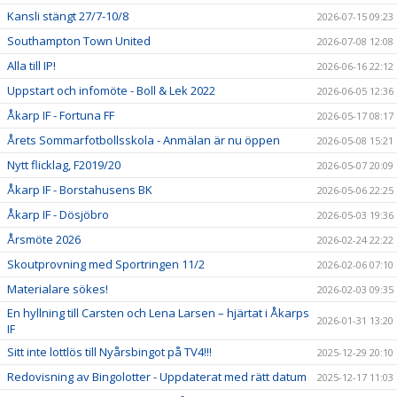
Kansli stängt 27/7-10/8
2026-07-15 09:23
Southampton Town United
2026-07-08 12:08
Alla till IP!
2026-06-16 22:12
Uppstart och infomöte - Boll & Lek 2022
2026-06-05 12:36
Åkarp IF - Fortuna FF
2026-05-17 08:17
Årets Sommarfotbollsskola - Anmälan är nu öppen
2026-05-08 15:21
Nytt flicklag, F2019/20
2026-05-07 20:09
Åkarp IF - Borstahusens BK
2026-05-06 22:25
Åkarp IF - Dösjöbro
2026-05-03 19:36
Årsmöte 2026
2026-02-24 22:22
Skoutprovning med Sportringen 11/2
2026-02-06 07:10
Materialare sökes!
2026-02-03 09:35
En hyllning till Carsten och Lena Larsen – hjärtat i Åkarps
2026-01-31 13:20
IF
Sitt inte lottlös till Nyårsbingot på TV4!!!
2025-12-29 20:10
Redovisning av Bingolotter - Uppdaterat med rätt datum
2025-12-17 11:03