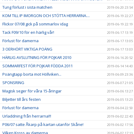
Tung förlust i sista matchen
2019-06-20 23:54
KOM TILL IP IMORGON OCH STÖTTA HERRARNA....
2019-06-19 22:27
Flickor 07/08 gick på sommarlov idag
2019-06-19 22:19
Tack F09/10 för en härlig vår!
2019-06-17 13:19
Förlust för damerna
2019-06-17 13:05
3 OERHÖRT VIKTIGA POÄNG
2019-06-17 13:03
HÄRLIG AVSLUTNING FÖR POJKAR 2010
2019-06-16 20:52
SOMMARFEST FÖR POJKAR FÖDDA 2011
2019-06-14 14:43
Poängtapp borta mot Höllviken...
2019-06-09 23:36
SPONSRING
2019-06-07 21:05
Magisk seger för våra 15-åringar
2019-06-06 13:27
Biljetter till års festen
2019-06-05 13:23
Förlust för damerna
2019-06-04 22:50
Urladdning från herrarna!!!
2019-06-02 22:43
P06/07 satte Åkarp på kartan utanför Skåne!
2019-06-02 17:56
Vilken Kross av damerna
2019-06-02 17:13