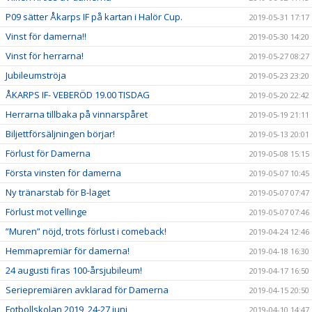
P09 sätter Åkarps IF på kartan i Halör Cup.
2019-05-31 17:17
Vinst för damerna!!
2019-05-30 14:20
Vinst för herrarna!
2019-05-27 08:27
Jubileumströja
2019-05-23 23:20
ÅKARPS IF- VEBERÖD 19.00 TISDAG
2019-05-20 22:42
Herrarna tillbaka på vinnarspåret
2019-05-19 21:11
Biljettförsäljningen börjar!
2019-05-13 20:01
Förlust för Damerna
2019-05-08 15:15
Första vinsten för damerna
2019-05-07 10:45
Ny tränarstab för B-laget
2019-05-07 07:47
Förlust mot vellinge
2019-05-07 07:46
”Muren” nöjd, trots förlust i comeback!
2019-04-24 12:46
Hemmapremiär för damerna!
2019-04-18 16:30
24 augusti firas 100-årsjubileum!
2019-04-17 16:50
Seriepremiären avklarad för Damerna
2019-04-15 20:50
Fotbollskolan 2019, 24-27 juni
2019-04-10 14:47