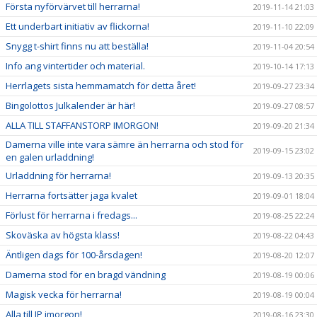
Första nyförvärvet till herrarna!
2019-11-14 21:03
Ett underbart initiativ av flickorna!
2019-11-10 22:09
Snygg t-shirt finns nu att beställa!
2019-11-04 20:54
Info ang vintertider och material.
2019-10-14 17:13
Herrlagets sista hemmamatch för detta året!
2019-09-27 23:34
Bingolottos Julkalender är här!
2019-09-27 08:57
ALLA TILL STAFFANSTORP IMORGON!
2019-09-20 21:34
Damerna ville inte vara sämre än herrarna och stod för
2019-09-15 23:02
en galen urladdning!
Urladdning för herrarna!
2019-09-13 20:35
Herrarna fortsätter jaga kvalet
2019-09-01 18:04
Förlust för herrarna i fredags...
2019-08-25 22:24
Skoväska av högsta klass!
2019-08-22 04:43
Äntligen dags för 100-årsdagen!
2019-08-20 12:07
Damerna stod för en bragd vändning
2019-08-19 00:06
Magisk vecka för herrarna!
2019-08-19 00:04
Alla till IP imorgon!
2019-08-16 23:30