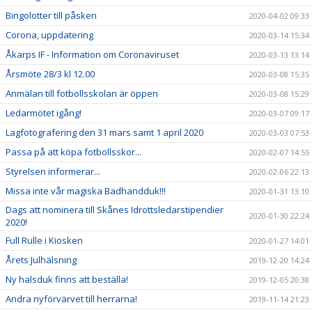
Bingolotter till påsken
2020-04-02 09:33
Corona, uppdatering
2020-03-14 15:34
Åkarps IF - Information om Coronaviruset
2020-03-13 13:14
Årsmöte 28/3 kl 12.00
2020-03-08 15:35
Anmälan till fotbollsskolan är öppen
2020-03-08 15:29
Ledarmötet igång!
2020-03-07 09:17
Lagfotografering den 31 mars samt 1 april 2020
2020-03-03 07:53
Passa på att köpa fotbollsskor...
2020-02-07 14:55
Styrelsen informerar...
2020-02-06 22:13
Missa inte vår magiska Badhandduk!!!
2020-01-31 13:10
Dags att nominera till Skånes Idrottsledarstipendier
2020-01-30 22:24
2020!
Full Rulle i Kiosken
2020-01-27 14:01
Årets Julhälsning
2019-12-20 14:24
Ny halsduk finns att beställa!
2019-12-05 20:38
Andra nyförvärvet till herrarna!
2019-11-14 21:23