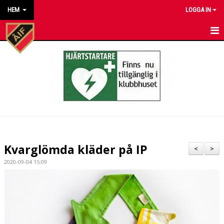
HEM
LOGGA IN
HEM
NYHETER
KALENDER
MATCHER
KONTAKT TILL VÅRA LAG
Kvarglömda kläder på IP
<
>
KONTAKT ÅKARP IF
2020-09-04 15:09
OM FÖRENINGEN
DOKUMENT
BESTÄLL VÅRA KLUBBKLÄDER