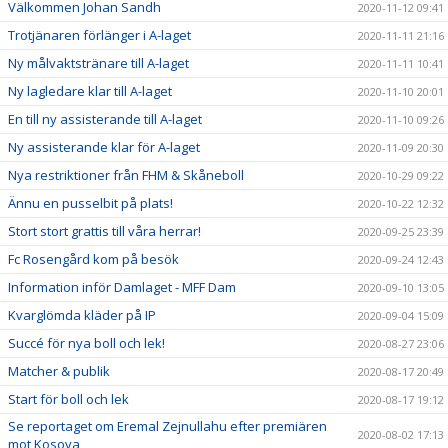
Välkommen Johan Sandh
2020-11-12 09:41
Trotjänaren förlänger i A-laget
2020-11-11 21:16
Ny målvaktstränare till A-laget
2020-11-11 10:41
Ny lagledare klar till A-laget
2020-11-10 20:01
En till ny assisterande till A-laget
2020-11-10 09:26
Ny assisterande klar för A-laget
2020-11-09 20:30
Nya restriktioner från FHM & Skåneboll
2020-10-29 09:22
Ännu en pusselbit på plats!
2020-10-22 12:32
Stort stort grattis till våra herrar!
2020-09-25 23:39
Fc Rosengård kom på besök
2020-09-24 12:43
Information inför Damlaget - MFF Dam
2020-09-10 13:05
Kvarglömda kläder på IP
2020-09-04 15:09
Succé för nya boll och lek!
2020-08-27 23:06
Matcher & publik
2020-08-17 20:49
Start för boll och lek
2020-08-17 19:12
Se reportaget om Eremal Zejnullahu efter premiären
2020-08-02 17:13
mot Kosova