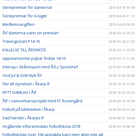
Seriepremiär för damerna!
2019-04-10 10:54
Seriepremiär för A-laget
2019-04-04 11:12
Medlemsavgiften
2019-04-03 09:03
Åif damerna vann sin premiär!
2019-03-23 20:23
Träningsstart P14-15
2019-03-18 21:20
KALLELSE TILL ÅRSMÖTE
2019-03-11 22:09
Uppstartsmöte pojkar födda 14/15
2019-03-11 13:59
Intervju i Skånesport med Åif,s Sportchef
2019-02-19 08:59
God Jul & Gott Nytt År!
2018-12-20 09:58
Fler till styrelsen i Åkarp IF
2018-12-12 15:39
NYTT DAMLAG I ÅIF
2018-10-03 19:26
ÅIF i samverkansprojekt med FC Rosengård
2018-09-10 10:54
Fotboll på biblioteket i Åkarp
2018-09-05 13:34
Vad händer i Åkarps IF
2018-08-21 14:45
Angående efteranmälan fotbollskola 2018
2018-06-19 08:19
Fotbollskolan över 100 anmälda barn men glöm inte att