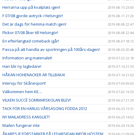
Herrarna upp på kvalplats igen!
2019-08-15 23:00
F 07/08 gjorde avtryck i Helsingör!
2019-08-11 21:20
Det är dags för hemma match igen!
2019-08-08 22:47
Flickor 07/08 åker till Helsingör!
2019-08-08 22:44
En efterlängtad comeback igår!
2019-08-07 18:12
Passa på att handla av sportringen på 100års-dagen!
2019-08-03 20:48
Information ang materialet!
2019-07-23 22:18
Han blir ny lagledare!
2019-07-14 21:35
HÅKAN HOHENACKER ÄR TILLBAKA!
2019-07-14 21:02
Intervju för Skånesport!
2019-07-06 09:03
Välkommen hem KE....
2019-07-02 16:33
VILKEN SUCCÉ SOMMARSKOLAN BLEV!
2019-06-27 21:29
TACK FÖR EN HÄRLIG VÅRSÄSONG FÖDDA 2012
2019-06-25 15:51
NY MAILADRESS KANSLIET!
2019-06-25 14:02
Mailen fungerar inte
2019-06-24 16:36
ÅKARPS IF FÖRSTÄRKER PÅ LEDARSIDAN INFÖR HÖSTEN!
2019-06-21 09:06