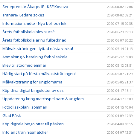
Seriepremiär Åkarps IF - KSF Kosova
2020-08-02 17:06
Tränare/ Ledare sökes
2020-08-02 08:21
Informationsmöte - Nya boll och lek
2020-07-15 20:38
Årets fotbollskola blev succé
2020-06-29 19:13
Årets fotbollskola är nu fulltecknad
2020-06-07 20:22
Målvaktsträningen flyttad nästa vecka!
2020-05-14 21:13
Anmälning & betalning fotbollsskola
2020-05-12 09:00
Brev till stödmedlemmar
2020-05-12 08:51
Härlig start på första målvaktsträningen!
2020-05-07 21:29
Målvaktsträning för ungdomarna
2020-05-05 21:37
Köp dina digital bingolottor av oss
2020-04-17 16:11
Uppdatering kring matchspel barn & ungdom
2020-04-17 13:09
Fotbollsskolan i sommar!
2020-04-15 10:04
Glad Påsk
2020-04-09 17:39
Köp digitala bingolotter till påsken
2020-04-09 10:55
Info ang träningsmatcher
2020-04-07 12:31