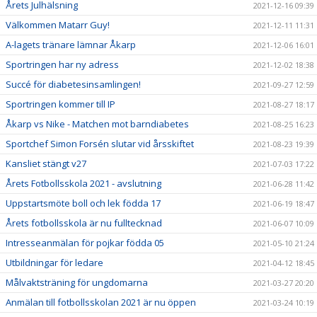
Årets Julhälsning
2021-12-16 09:39
Välkommen Matarr Guy!
2021-12-11 11:31
A-lagets tränare lämnar Åkarp
2021-12-06 16:01
Sportringen har ny adress
2021-12-02 18:38
Succé för diabetesinsamlingen!
2021-09-27 12:59
Sportringen kommer till IP
2021-08-27 18:17
Åkarp vs Nike - Matchen mot barndiabetes
2021-08-25 16:23
Sportchef Simon Forsén slutar vid årsskiftet
2021-08-23 19:39
Kansliet stängt v27
2021-07-03 17:22
Årets Fotbollsskola 2021 - avslutning
2021-06-28 11:42
Uppstartsmöte boll och lek födda 17
2021-06-19 18:47
Årets fotbollsskola är nu fulltecknad
2021-06-07 10:09
Intresseanmälan för pojkar födda 05
2021-05-10 21:24
Utbildningar för ledare
2021-04-12 18:45
Målvaktsträning för ungdomarna
2021-03-27 20:20
Anmälan till fotbollsskolan 2021 är nu öppen
2021-03-24 10:19