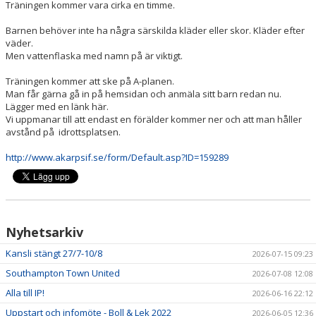
Träningen kommer vara cirka en timme.
Barnen behöver inte ha några särskilda kläder eller skor. Kläder efter
väder.
Men vattenflaska med namn på är viktigt.
Träningen kommer att ske på A-planen.
Man får gärna gå in på hemsidan och anmäla sitt barn redan nu.
Lägger med en länk här.
Vi uppmanar till att endast en förälder kommer ner och att man håller
avstånd på idrottsplatsen.
http://www.akarpsif.se/form/Default.asp?ID=159289
Nyhetsarkiv
Kansli stängt 27/7-10/8
2026-07-15 09:23
Southampton Town United
2026-07-08 12:08
Alla till IP!
2026-06-16 22:12
Uppstart och infomöte - Boll & Lek 2022
2026-06-05 12:36