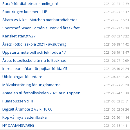
Succé för diabetesinsamlingen!
2021-09-27 12:59
Sportringen kommer till IP
2021-08-27 18:17
Åkarp vs Nike - Matchen mot barndiabetes
2021-08-25 16:23
Sportchef Simon Forsén slutar vid årsskiftet
2021-08-23 19:39
Kansliet stängt v27
2021-07-03 17:22
Årets Fotbollsskola 2021 - avslutning
2021-06-28 11:42
Uppstartsmöte boll och lek födda 17
2021-06-19 18:47
Årets fotbollsskola är nu fulltecknad
2021-06-07 10:09
Intresseanmälan för pojkar födda 05
2021-05-10 21:24
Utbildningar för ledare
2021-04-12 18:45
Målvaktsträning för ungdomarna
2021-03-27 20:20
Anmälan till fotbollsskolan 2021 är nu öppen
2021-03-24 10:19
Pumabussen till IP!
2021-03-02 20:51
Digitalt Årsmöte 27/3 kl 10 00
2021-03-02 09:26
Köp vår nya vattenflaska
2021-02-20 14:14
NY DAMANSVARIG
2021-02-15 14:11