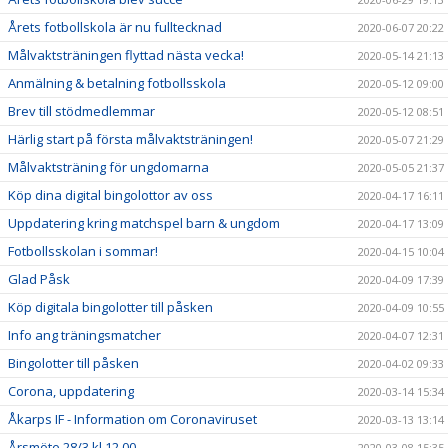
Årets fotbollskola är nu fulltecknad
2020-06-07 20:22
Målvaktsträningen flyttad nästa vecka!
2020-05-14 21:13
Anmälning & betalning fotbollsskola
2020-05-12 09:00
Brev till stödmedlemmar
2020-05-12 08:51
Härlig start på första målvaktsträningen!
2020-05-07 21:29
Målvaktsträning för ungdomarna
2020-05-05 21:37
Köp dina digital bingolottor av oss
2020-04-17 16:11
Uppdatering kring matchspel barn & ungdom
2020-04-17 13:09
Fotbollsskolan i sommar!
2020-04-15 10:04
Glad Påsk
2020-04-09 17:39
Köp digitala bingolotter till påsken
2020-04-09 10:55
Info ang träningsmatcher
2020-04-07 12:31
Bingolotter till påsken
2020-04-02 09:33
Corona, uppdatering
2020-03-14 15:34
Åkarps IF - Information om Coronaviruset
2020-03-13 13:14
Årsmöte 28/3 kl 12.00
2020-03-08 15:35