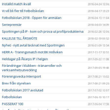
Inställd match ikväll
2018-04-24 12:06
Vi vill bli fler till Fotbollskolan
2018-04-17 13:23
Fotbollskolan 2018 - Öppen för anmälan
2018-04-13 11:04
Seriepremiär
2018-04-03 14:39
Sportringen på IP - kom och prova ut profilprodukterna
2018-02-28 12:06
KALLELSE TILL ÅRSMÖTE
2018-02-19 09:52
Nyhet - nytt avtal tecknat med Sportringen
2018-01-09 13:54
HERR A - Träningsmatch mot BK Höllviken
2017-11-17 10:51
Heldagar på Åkarps IP i helgen
2017-09-22 11:08
Förändringar i klubben - tränarroller och
2017-09-05 19:48
verksamhetsutveckling
Föreningsvecka Intersport
2017-08-21 15:02
Brev från styrelsen
2017-08-21 09:25
Fotbollskolan 2017 avslutad
2017-07-02 12:07
Fotbollskolan
2017-06-10 10:17
PASSERAT 100
2017-06-04 17:59