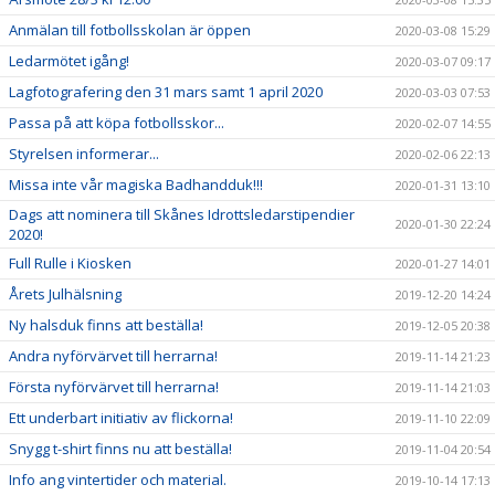
Anmälan till fotbollsskolan är öppen
2020-03-08 15:29
Ledarmötet igång!
2020-03-07 09:17
Lagfotografering den 31 mars samt 1 april 2020
2020-03-03 07:53
Passa på att köpa fotbollsskor...
2020-02-07 14:55
Styrelsen informerar...
2020-02-06 22:13
Missa inte vår magiska Badhandduk!!!
2020-01-31 13:10
Dags att nominera till Skånes Idrottsledarstipendier
2020-01-30 22:24
2020!
Full Rulle i Kiosken
2020-01-27 14:01
Årets Julhälsning
2019-12-20 14:24
Ny halsduk finns att beställa!
2019-12-05 20:38
Andra nyförvärvet till herrarna!
2019-11-14 21:23
Första nyförvärvet till herrarna!
2019-11-14 21:03
Ett underbart initiativ av flickorna!
2019-11-10 22:09
Snygg t-shirt finns nu att beställa!
2019-11-04 20:54
Info ang vintertider och material.
2019-10-14 17:13