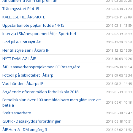
Åif damerna vann sin premiär!
2019-03-23 20:23
Träningsstart P14-15
2019-03-18 21:20
KALLELSE TILL ÅRSMÖTE
2019-03-11 22:09
Uppstartsmöte pojkar födda 14/15
2019-03-11 13:59
Intervju i Skånesport med Åif,s Sportchef
2019-02-19 08:59
God Jul & Gott Nytt År!
2018-12-20 09:58
Fler till styrelsen i Åkarp IF
2018-12-12 15:39
NYTT DAMLAG I ÅIF
2018-10-03 19:26
ÅIF i samverkansprojekt med FC Rosengård
2018-09-10 10:54
Fotboll på biblioteket i Åkarp
2018-09-05 13:34
Vad händer i Åkarps IF
2018-08-21 14:45
Angående efteranmälan fotbollskola 2018
2018-06-19 08:19
Fotbollskolan över 100 anmälda barn men glöm inte att
2018-06-01 10:18
betala
Stolt samarbete
2018-05-18 12:47
GDPR - Dataskyddsförordningen
2018-05-18 10:51
ÅIF Herr A - DM omgång 3
2018-05-02 11:52