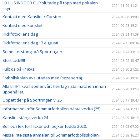
LB HUS INDOOR CUP slutade på topp med pokalen i
2024-11-29 11:21
skyn!
Kontakt med Kansliet / Carsten
2024-10-08 19:43
Kontakt med kansliet
2024-09-23 15:21
Flickfotbollens dag
2024-08-21 11:09
Flickfotbollens dag 17 augusti
2024-07-16 09:36
Semesterstängt på Sportringen
2024-06-24 13:10
Stort tack!!!!!
2024-06-22 13:47
Fullt ös på IP ikväll
2024-06-20 21:52
Fotbollskolan avslutades med Pizzapartaj
2024-06-20 19:09
Alla till IP! Ikväll spelar vårt herrlag sista matchen innan
2024-06-20 13:50
uppehållet.
Öppettider på Sportringen v. 25
2024-06-17 10:43
Information inför Sommarfotbollen nästa vecka (25)
2024-06-14 15:07
Kansliet stängt vecka 24
2024-06-09 10:18
Boll och lek för flickor och pojkar födda 2020.
2024-06-03 07:02
Missa inte sista anmälan till Sommarfotbollsskolan!!!
2024-05-28 16:27