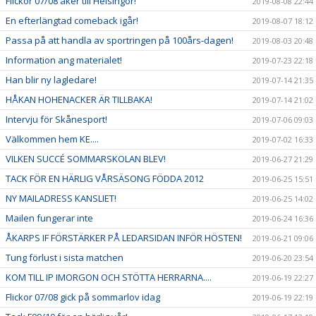
Flickor 07/08 åker till Helsingör!
2019-08-08 22:44
En efterlängtad comeback igår!
2019-08-07 18:12
Passa på att handla av sportringen på 100års-dagen!
2019-08-03 20:48
Information ang materialet!
2019-07-23 22:18
Han blir ny lagledare!
2019-07-14 21:35
HÅKAN HOHENACKER ÄR TILLBAKA!
2019-07-14 21:02
Intervju för Skånesport!
2019-07-06 09:03
Välkommen hem KE....
2019-07-02 16:33
VILKEN SUCCÉ SOMMARSKOLAN BLEV!
2019-06-27 21:29
TACK FÖR EN HÄRLIG VÅRSÄSONG FÖDDA 2012
2019-06-25 15:51
NY MAILADRESS KANSLIET!
2019-06-25 14:02
Mailen fungerar inte
2019-06-24 16:36
ÅKARPS IF FÖRSTÄRKER PÅ LEDARSIDAN INFÖR HÖSTEN!
2019-06-21 09:06
Tung förlust i sista matchen
2019-06-20 23:54
KOM TILL IP IMORGON OCH STÖTTA HERRARNA....
2019-06-19 22:27
Flickor 07/08 gick på sommarlov idag
2019-06-19 22:19