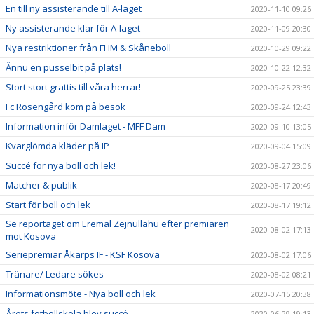
En till ny assisterande till A-laget
2020-11-10 09:26
Ny assisterande klar för A-laget
2020-11-09 20:30
Nya restriktioner från FHM & Skåneboll
2020-10-29 09:22
Ännu en pusselbit på plats!
2020-10-22 12:32
Stort stort grattis till våra herrar!
2020-09-25 23:39
Fc Rosengård kom på besök
2020-09-24 12:43
Information inför Damlaget - MFF Dam
2020-09-10 13:05
Kvarglömda kläder på IP
2020-09-04 15:09
Succé för nya boll och lek!
2020-08-27 23:06
Matcher & publik
2020-08-17 20:49
Start för boll och lek
2020-08-17 19:12
Se reportaget om Eremal Zejnullahu efter premiären
2020-08-02 17:13
mot Kosova
Seriepremiär Åkarps IF - KSF Kosova
2020-08-02 17:06
Tränare/ Ledare sökes
2020-08-02 08:21
Informationsmöte - Nya boll och lek
2020-07-15 20:38
Årets fotbollskola blev succé
2020-06-29 19:13