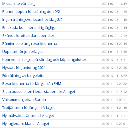
Missa inte vår sarg
2021-02-14 16:19
Planen öppen för träning den 9/2
2021-02-08 11:55
Ingen träningsverksamhet idag 8/2
2021-02-08 11:16
En skada kommer aldrig lägligt...
2021-02-08 10:14
Skånes Idrottsledarstipendier
2021-02-04 17:49
Påminnelse ang restriktionerna
2021-02-01 20:15
Uppstart för juniorlaget
2021-01-16 18:36
Kom ner till torget på söndag och köp bingolotter
2020-12-18 13:51
Nystart för juniorlag 2021
2020-12-16 20:38
Försäljning av bingolotter
2020-12-11 15:29
Restriktionerna förlängs från FHM
2020-11-17 20:22
Sista pusselbiten i ledarstaben för A-laget
2020-11-12 18:42
Välkommen Johan Sandh
2020-11-12 09:41
Trotjänaren förlänger i A-laget
2020-11-11 21:16
Ny målvaktstränare till A-laget
2020-11-11 10:41
Ny lagledare klar till A-laget
2020-11-10 20:01