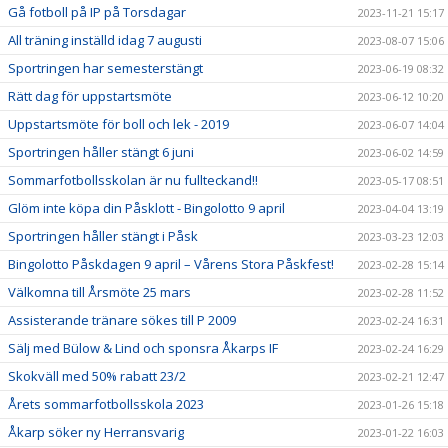
Gå fotboll på IP på Torsdagar
2023-11-21 15:17
All träning inställd idag 7 augusti
2023-08-07 15:06
Sportringen har semesterstängt
2023-06-19 08:32
Rätt dag för uppstartsmöte
2023-06-12 10:20
Uppstartsmöte för boll och lek - 2019
2023-06-07 14:04
Sportringen håller stängt 6 juni
2023-06-02 14:59
Sommarfotbollsskolan är nu fullteckand!!
2023-05-17 08:51
Glöm inte köpa din Påsklott - Bingolotto 9 april
2023-04-04 13:19
Sportringen håller stängt i Påsk
2023-03-23 12:03
Bingolotto Påskdagen 9 april – Vårens Stora Påskfest!
2023-02-28 15:14
Välkomna till Årsmöte 25 mars
2023-02-28 11:52
Assisterande tränare sökes till P 2009
2023-02-24 16:31
Sälj med Bülow & Lind och sponsra Åkarps IF
2023-02-24 16:29
Skokväll med 50% rabatt 23/2
2023-02-21 12:47
Årets sommarfotbollsskola 2023
2023-01-26 15:18
Åkarp söker ny Herransvarig
2023-01-22 16:03