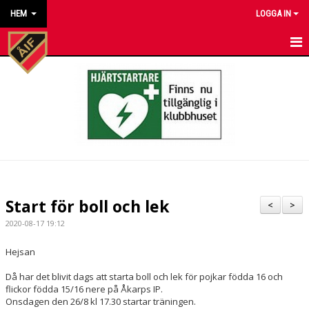
HEM
LOGGA IN
HEM
NYHETER
KALENDER
MATCHER
KONTAKT TILL VÅRA LAG
Start för boll och lek
<
>
KONTAKT ÅKARP IF
2020-08-17 19:12
OM FÖRENINGEN
Hejsan
Då har det blivit dags att starta boll och lek för pojkar födda 16 och
DOKUMENT
flickor födda 15/16 nere på Åkarps IP.
Onsdagen den 26/8 kl 17.30 startar träningen.
BESTÄLL VÅRA KLUBBKLÄDER