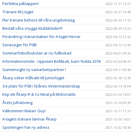
Perfekta julklappen!
2022-11-17 13:21
Tränare till J-laget
2022-10-27 19:48
Fler tränare behövs till våra ungdomslag
2022-09-26 11:55
Beställ våra snygga klubbkläder!!!
2022-08-29 13:25
Förändring i tränarstaben för A-laget Herrar
2022-06-13 21:52
Serieseger för P08!
2022-06-13 12:45
Sommarfotbollsskolan är nu fullbokad
2022-06-01 09:32
Informationsmöte - Uppstart Boll&Lek, barn födda 2018
2022-05-24 08:47
GameInsight ny samarbetspartner !
2022-04-11 09:44
Åkarp söker målvakt till Juniorlaget
2022-02-18 12:59
3:e plats för P08 i Skånes Vintermästerskap
2022-02-13 18:04
Köp ett Åkarp IF & Co Meal på McDonalds
2022-01-26 16:07
Årets Julhälsning
2021-12-16 09:39
Välkommen Matarr Guy!
2021-12-11 11:31
A-lagets tränare lämnar Åkarp
2021-12-06 16:01
Sportringen har ny adress
2021-12-02 18:38