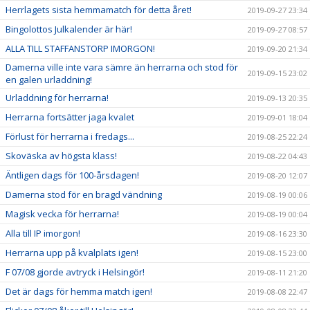
Herrlagets sista hemmamatch för detta året!
2019-09-27 23:34
Bingolottos Julkalender är här!
2019-09-27 08:57
ALLA TILL STAFFANSTORP IMORGON!
2019-09-20 21:34
Damerna ville inte vara sämre än herrarna och stod för
2019-09-15 23:02
en galen urladdning!
Urladdning för herrarna!
2019-09-13 20:35
Herrarna fortsätter jaga kvalet
2019-09-01 18:04
Förlust för herrarna i fredags...
2019-08-25 22:24
Skoväska av högsta klass!
2019-08-22 04:43
Äntligen dags för 100-årsdagen!
2019-08-20 12:07
Damerna stod för en bragd vändning
2019-08-19 00:06
Magisk vecka för herrarna!
2019-08-19 00:04
Alla till IP imorgon!
2019-08-16 23:30
Herrarna upp på kvalplats igen!
2019-08-15 23:00
F 07/08 gjorde avtryck i Helsingör!
2019-08-11 21:20
Det är dags för hemma match igen!
2019-08-08 22:47