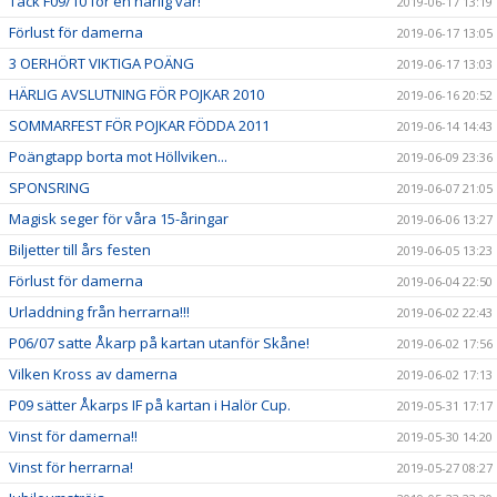
Tack F09/10 för en härlig vår!
2019-06-17 13:19
Förlust för damerna
2019-06-17 13:05
3 OERHÖRT VIKTIGA POÄNG
2019-06-17 13:03
HÄRLIG AVSLUTNING FÖR POJKAR 2010
2019-06-16 20:52
SOMMARFEST FÖR POJKAR FÖDDA 2011
2019-06-14 14:43
Poängtapp borta mot Höllviken...
2019-06-09 23:36
SPONSRING
2019-06-07 21:05
Magisk seger för våra 15-åringar
2019-06-06 13:27
Biljetter till års festen
2019-06-05 13:23
Förlust för damerna
2019-06-04 22:50
Urladdning från herrarna!!!
2019-06-02 22:43
P06/07 satte Åkarp på kartan utanför Skåne!
2019-06-02 17:56
Vilken Kross av damerna
2019-06-02 17:13
P09 sätter Åkarps IF på kartan i Halör Cup.
2019-05-31 17:17
Vinst för damerna!!
2019-05-30 14:20
Vinst för herrarna!
2019-05-27 08:27