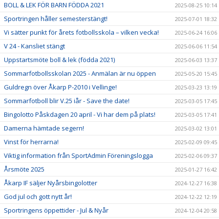
BOLL & LEK FÖR BARN FÖDDA 2021
2025-08-25 10:14
Sportringen håller semesterstängt!
2025-07-01 18:32
Vi sätter punkt för årets fotbollsskola – vilken vecka!
2025-06-24 16:06
V 24 - Kansliet stängt
2025-06-06 11:54
Uppstartsmöte boll & lek (födda 2021)
2025-06-03 13:37
Sommarfotbollsskolan 2025 - Anmälan är nu öppen
2025-05-20 15:45
Guldregn över Åkarp P-2010 i Vellinge!
2025-03-23 13:19
Sommarfotboll blir V.25 iår - Save the date!
2025-03-05 17:45
Bingolotto Påskdagen 20 april - Vi har dem på plats!
2025-03-05 17:41
Damerna hämtade segern!
2025-03-02 13:01
Vinst för herrarna!
2025-02-09 09:45
Viktig information från SportAdmin Föreningslogga
2025-02-06 09:37
Årsmöte 2025
2025-01-27 16:42
Åkarp IF säljer Nyårsbingolotter
2024-12-27 16:38
God jul och gott nytt år!
2024-12-22 12:19
Sportringens öppettider - Jul & Nyår
2024-12-04 20:58