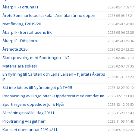
Åkarp IF - Fortuna FF
2026-05-17 08:17
Årets Sommarfotbollsskola - Anmälan är nu öppen
2026-05-08 15:21
Nytt flicklag, F2019/20
2026-05-07 20:09
Åkarp IF - Borstahusens BK
2026-05-06 22:25
Åkarp IF - Dösjöbro
2026-05-03 19:36
Årsmöte 2026
2026-02-24 22:22
Skoutprovning med Sportringen 11/2
2026-02-06 07:10
Materialare sökes!
2026-02-03 09:35
En hyllning till Carsten och Lena Larsen – hjärtat i Åkarps
2026-01-31 13:20
IF
Sitt inte lottlös till Nyårsbingot på TV4!!!
2025-12-29 20:10
Redovisning av Bingolotter - Uppdaterat med rätt datum
2025-12-17 11:03
Sportringens öppettider Jul & Nyår
2025-12-12 09:50
All träning inställd idag 20/11
2025-11-20 13:43
Provträning A-laget herr
2025-11-03 14:48
Kansliet obemannat 21/9-4/11
2025-09-18 14:22