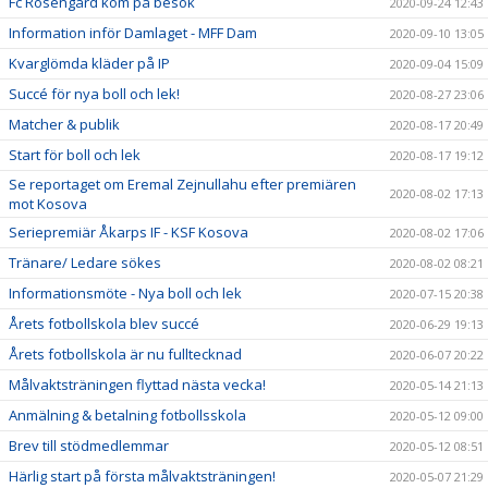
Fc Rosengård kom på besök
2020-09-24 12:43
Information inför Damlaget - MFF Dam
2020-09-10 13:05
Kvarglömda kläder på IP
2020-09-04 15:09
Succé för nya boll och lek!
2020-08-27 23:06
Matcher & publik
2020-08-17 20:49
Start för boll och lek
2020-08-17 19:12
Se reportaget om Eremal Zejnullahu efter premiären
2020-08-02 17:13
mot Kosova
Seriepremiär Åkarps IF - KSF Kosova
2020-08-02 17:06
Tränare/ Ledare sökes
2020-08-02 08:21
Informationsmöte - Nya boll och lek
2020-07-15 20:38
Årets fotbollskola blev succé
2020-06-29 19:13
Årets fotbollskola är nu fulltecknad
2020-06-07 20:22
Målvaktsträningen flyttad nästa vecka!
2020-05-14 21:13
Anmälning & betalning fotbollsskola
2020-05-12 09:00
Brev till stödmedlemmar
2020-05-12 08:51
Härlig start på första målvaktsträningen!
2020-05-07 21:29