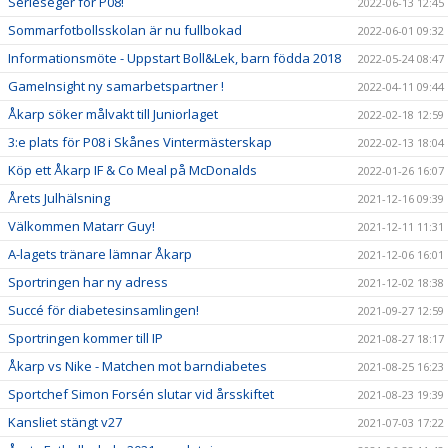
Serieseger för P08!
2022-06-13 12:45
Sommarfotbollsskolan är nu fullbokad
2022-06-01 09:32
Informationsmöte - Uppstart Boll&Lek, barn födda 2018
2022-05-24 08:47
GameInsight ny samarbetspartner !
2022-04-11 09:44
Åkarp söker målvakt till Juniorlaget
2022-02-18 12:59
3:e plats för P08 i Skånes Vintermästerskap
2022-02-13 18:04
Köp ett Åkarp IF & Co Meal på McDonalds
2022-01-26 16:07
Årets Julhälsning
2021-12-16 09:39
Välkommen Matarr Guy!
2021-12-11 11:31
A-lagets tränare lämnar Åkarp
2021-12-06 16:01
Sportringen har ny adress
2021-12-02 18:38
Succé för diabetesinsamlingen!
2021-09-27 12:59
Sportringen kommer till IP
2021-08-27 18:17
Åkarp vs Nike - Matchen mot barndiabetes
2021-08-25 16:23
Sportchef Simon Forsén slutar vid årsskiftet
2021-08-23 19:39
Kansliet stängt v27
2021-07-03 17:22