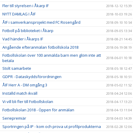
Fler till styrelsen i Åkarp IF
2018-12-12 15:39
NYTT DAMLAG I ÅIF
2018-10-03 19:26
ÅIF i samverkansprojekt med FC Rosengård
2018-09-10 10:54
Fotboll på biblioteket i Åkarp
2018-09-05 13:34
Vad händer i Åkarps IF
2018-08-21 14:45
Angående efteranmälan fotbollskola 2018
2018-06-19 08:19
Fotbollskolan över 100 anmälda barn men glöm inte att
2018-06-01 10:18
betala
Stolt samarbete
2018-05-18 12:47
GDPR - Dataskyddsförordningen
2018-05-18 10:51
ÅIF Herr A - DM omgång 3
2018-05-02 11:52
Inställd match ikväll
2018-04-24 12:06
Vi vill bli fler till Fotbollskolan
2018-04-17 13:23
Fotbollskolan 2018 - Öppen för anmälan
2018-04-13 11:04
Seriepremiär
2018-04-03 14:39
Sportringen på IP - kom och prova ut profilprodukterna
2018-02-28 12:06