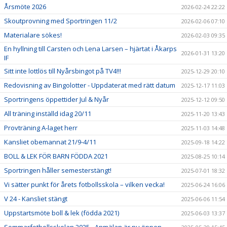
Årsmöte 2026
2026-02-24 22:22
Skoutprovning med Sportringen 11/2
2026-02-06 07:10
Materialare sökes!
2026-02-03 09:35
En hyllning till Carsten och Lena Larsen – hjärtat i Åkarps
2026-01-31 13:20
IF
Sitt inte lottlös till Nyårsbingot på TV4!!!
2025-12-29 20:10
Redovisning av Bingolotter - Uppdaterat med rätt datum
2025-12-17 11:03
Sportringens öppettider Jul & Nyår
2025-12-12 09:50
All träning inställd idag 20/11
2025-11-20 13:43
Provträning A-laget herr
2025-11-03 14:48
Kansliet obemannat 21/9-4/11
2025-09-18 14:22
BOLL & LEK FÖR BARN FÖDDA 2021
2025-08-25 10:14
Sportringen håller semesterstängt!
2025-07-01 18:32
Vi sätter punkt för årets fotbollsskola – vilken vecka!
2025-06-24 16:06
V 24 - Kansliet stängt
2025-06-06 11:54
Uppstartsmöte boll & lek (födda 2021)
2025-06-03 13:37