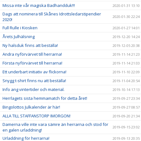
Missa inte vår magiska Badhandduk!!!
2020-01-31 13:10
Dags att nominera till Skånes Idrottsledarstipendier
2020-01-30 22:24
2020!
Full Rulle i Kiosken
2020-01-27 14:01
Årets Julhälsning
2019-12-20 14:24
Ny halsduk finns att beställa!
2019-12-05 20:38
Andra nyförvärvet till herrarna!
2019-11-14 21:23
Första nyförvärvet till herrarna!
2019-11-14 21:03
Ett underbart initiativ av flickorna!
2019-11-10 22:09
Snygg t-shirt finns nu att beställa!
2019-11-04 20:54
Info ang vintertider och material.
2019-10-14 17:13
Herrlagets sista hemmamatch för detta året!
2019-09-27 23:34
Bingolottos Julkalender är här!
2019-09-27 08:57
ALLA TILL STAFFANSTORP IMORGON!
2019-09-20 21:34
Damerna ville inte vara sämre än herrarna och stod för
2019-09-15 23:02
en galen urladdning!
Urladdning för herrarna!
2019-09-13 20:35