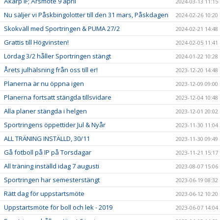
Åkarp IF; Årsmöte 9 april
2024-03-13 11:15
Nu säljer vi Påskbingolotter till den 31 mars, Påskdagen
2024-02-26 10:20
Skokväll med Sportringen & PUMA 27/2
2024-02-21 14:48
Grattis till Högvinsten!
2024-02-05 11:41
Lördag 3/2 håller Sportringen stängt
2024-01-22 10:28
Årets julhälsning från oss till er!
2023-12-20 14:48
Planerna är nu öppna igen
2023-12-09 09:00
Planerna fortsatt stängda tillsvidare
2023-12-04 10:48
Alla planer stängda i helgen
2023-12-01 20:02
Sportringens öppettider Jul & Nyår
2023-11-30 11:04
ALL TRÄNING INSTÄLLD, 30/11
2023-11-30 09:49
Gå fotboll på IP på Torsdagar
2023-11-21 15:17
All träning inställd idag 7 augusti
2023-08-07 15:06
Sportringen har semesterstängt
2023-06-19 08:32
Rätt dag för uppstartsmöte
2023-06-12 10:20
Uppstartsmöte för boll och lek - 2019
2023-06-07 14:04