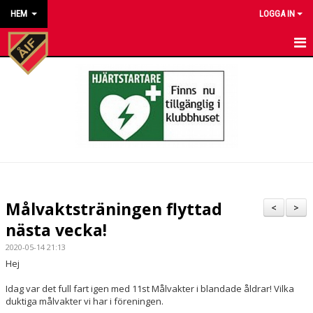
HEM
LOGGA IN
HEM
NYHETER
KALENDER
MATCHER
KONTAKT TILL VÅRA LAG
Målvaktsträningen flyttad
<
>
KONTAKT ÅKARP IF
nästa vecka!
2020-05-14 21:13
OM FÖRENINGEN
Hej
DOKUMENT
Idag var det full fart igen med 11st Målvakter i blandade åldrar! Vilka
duktiga målvakter vi har i föreningen.
BESTÄLL VÅRA KLUBBKLÄDER