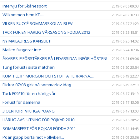
Intervju för Skånesport!
2019-07-06 09:03
Välkommen hem KE....
2019-07-02 16:33
VILKEN SUCCÉ SOMMARSKOLAN BLEV!
2019-06-27 21:29
TACK FÖR EN HÄRLIG VÅRSÄSONG FÖDDA 2012
2019-06-25 15:51
NY MAILADRESS KANSLIET!
2019-06-25 14:02
Mailen fungerar inte
2019-06-24 16:36
ÅKARPS IF FÖRSTÄRKER PÅ LEDARSIDAN INFÖR HÖSTEN!
2019-06-21 09:06
Tung förlust i sista matchen
2019-06-20 23:54
KOM TILL IP IMORGON OCH STÖTTA HERRARNA....
2019-06-19 22:27
Flickor 07/08 gick på sommarlov idag
2019-06-19 22:19
Tack F09/10 för en härlig vår!
2019-06-17 13:19
Förlust för damerna
2019-06-17 13:05
3 OERHÖRT VIKTIGA POÄNG
2019-06-17 13:03
HÄRLIG AVSLUTNING FÖR POJKAR 2010
2019-06-16 20:52
SOMMARFEST FÖR POJKAR FÖDDA 2011
2019-06-14 14:43
Poängtapp borta mot Höllviken...
2019-06-09 23:36