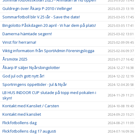
Sommarfotbollsskolan 2025 - Anmälan är nu öppen
2025-05-20 15:45
Guldregn över Åkarp P-2010 i Vellinge!
2025-03-23 13:19
Sommarfotboll blir V.25 iår - Save the date!
2025-03-05 17:45
Bingolotto Påskdagen 20 april - Vi har dem på plats!
2025-03-05 17:41
Damerna hämtade segern!
2025-03-02 13:01
Vinst för herrarna!
2025-02-09 09:45
Viktig information från SportAdmin Föreningslogga
2025-02-06 09:37
Årsmöte 2025
2025-01-27 16:42
Åkarp IF säljer Nyårsbingolotter
2024-12-27 16:38
God jul och gott nytt år!
2024-12-22 12:19
Sportringens öppettider - Jul & Nyår
2024-12-04 20:58
LB HUS INDOOR CUP slutade på topp med pokalen i
2024-11-29 11:21
skyn!
Kontakt med Kansliet / Carsten
2024-10-08 19:43
Kontakt med kansliet
2024-09-23 15:21
Flickfotbollens dag
2024-08-21 11:09
Flickfotbollens dag 17 augusti
2024-07-16 09:36