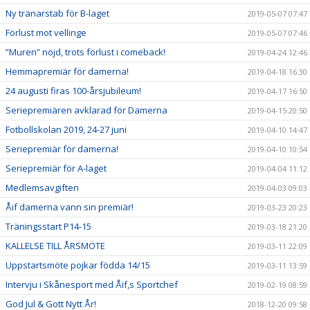
Ny tränarstab för B-laget
2019-05-07 07:47
Förlust mot vellinge
2019-05-07 07:46
”Muren” nöjd, trots förlust i comeback!
2019-04-24 12:46
Hemmapremiär för damerna!
2019-04-18 16:30
24 augusti firas 100-årsjubileum!
2019-04-17 16:50
Seriepremiären avklarad för Damerna
2019-04-15 20:50
Fotbollskolan 2019, 24-27 juni
2019-04-10 14:47
Seriepremiär för damerna!
2019-04-10 10:54
Seriepremiär för A-laget
2019-04-04 11:12
Medlemsavgiften
2019-04-03 09:03
Åif damerna vann sin premiär!
2019-03-23 20:23
Träningsstart P14-15
2019-03-18 21:20
KALLELSE TILL ÅRSMÖTE
2019-03-11 22:09
Uppstartsmöte pojkar födda 14/15
2019-03-11 13:59
Intervju i Skånesport med Åif,s Sportchef
2019-02-19 08:59
God Jul & Gott Nytt År!
2018-12-20 09:58