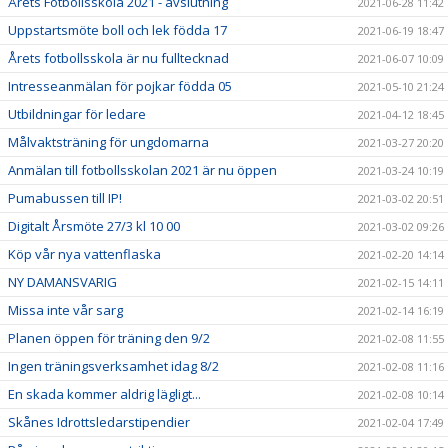
Årets Fotbollsskola 2021 - avslutning
2021-06-28 11:42
Uppstartsmöte boll och lek födda 17
2021-06-19 18:47
Årets fotbollsskola är nu fulltecknad
2021-06-07 10:09
Intresseanmälan för pojkar födda 05
2021-05-10 21:24
Utbildningar för ledare
2021-04-12 18:45
Målvaktsträning för ungdomarna
2021-03-27 20:20
Anmälan till fotbollsskolan 2021 är nu öppen
2021-03-24 10:19
Pumabussen till IP!
2021-03-02 20:51
Digitalt Årsmöte 27/3 kl 10 00
2021-03-02 09:26
Köp vår nya vattenflaska
2021-02-20 14:14
NY DAMANSVARIG
2021-02-15 14:11
Missa inte vår sarg
2021-02-14 16:19
Planen öppen för träning den 9/2
2021-02-08 11:55
Ingen träningsverksamhet idag 8/2
2021-02-08 11:16
En skada kommer aldrig lägligt...
2021-02-08 10:14
Skånes Idrottsledarstipendier
2021-02-04 17:49