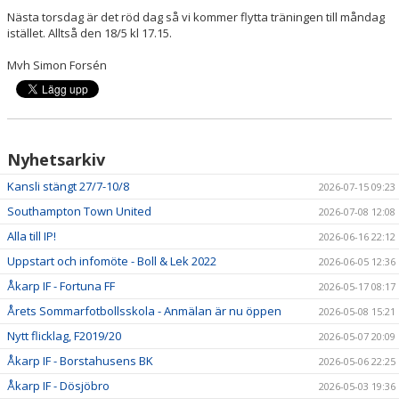
Nästa torsdag är det röd dag så vi kommer flytta träningen till måndag
istället. Alltså den 18/5 kl 17.15.
Mvh Simon Forsén
Nyhetsarkiv
Kansli stängt 27/7-10/8
2026-07-15 09:23
Southampton Town United
2026-07-08 12:08
Alla till IP!
2026-06-16 22:12
Uppstart och infomöte - Boll & Lek 2022
2026-06-05 12:36
Åkarp IF - Fortuna FF
2026-05-17 08:17
Årets Sommarfotbollsskola - Anmälan är nu öppen
2026-05-08 15:21
Nytt flicklag, F2019/20
2026-05-07 20:09
Åkarp IF - Borstahusens BK
2026-05-06 22:25
Åkarp IF - Dösjöbro
2026-05-03 19:36