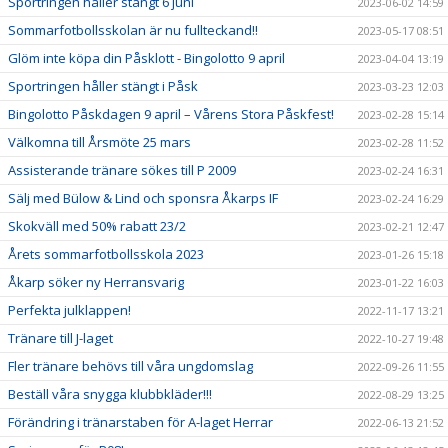
Sportringen håller stängt 6 juni
2023-06-02 14:59
Sommarfotbollsskolan är nu fullteckand!!
2023-05-17 08:51
Glöm inte köpa din Påsklott - Bingolotto 9 april
2023-04-04 13:19
Sportringen håller stängt i Påsk
2023-03-23 12:03
Bingolotto Påskdagen 9 april – Vårens Stora Påskfest!
2023-02-28 15:14
Välkomna till Årsmöte 25 mars
2023-02-28 11:52
Assisterande tränare sökes till P 2009
2023-02-24 16:31
Sälj med Bülow & Lind och sponsra Åkarps IF
2023-02-24 16:29
Skokväll med 50% rabatt 23/2
2023-02-21 12:47
Årets sommarfotbollsskola 2023
2023-01-26 15:18
Åkarp söker ny Herransvarig
2023-01-22 16:03
Perfekta julklappen!
2022-11-17 13:21
Tränare till J-laget
2022-10-27 19:48
Fler tränare behövs till våra ungdomslag
2022-09-26 11:55
Beställ våra snygga klubbkläder!!!
2022-08-29 13:25
Förändring i tränarstaben för A-laget Herrar
2022-06-13 21:52