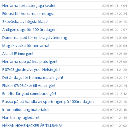
Herrarna fortsätter jaga kvalet
2019-09-01 18:04
Förlust för herrarna i fredags...
2019-08-25 22:24
Skoväska av högsta klass!
2019-08-22 04:43
Äntligen dags för 100-årsdagen!
2019-08-20 12:07
Damerna stod för en bragd vändning
2019-08-19 00:06
Magisk vecka för herrarna!
2019-08-19 00:04
Alla till IP imorgon!
2019-08-16 23:30
Herrarna upp på kvalplats igen!
2019-08-15 23:00
F 07/08 gjorde avtryck i Helsingör!
2019-08-11 21:20
Det är dags för hemma match igen!
2019-08-08 22:47
Flickor 07/08 åker till Helsingör!
2019-08-08 22:44
En efterlängtad comeback igår!
2019-08-07 18:12
Passa på att handla av sportringen på 100års-dagen!
2019-08-03 20:48
Information ang materialet!
2019-07-23 22:18
Han blir ny lagledare!
2019-07-14 21:35
HÅKAN HOHENACKER ÄR TILLBAKA!
2019-07-14 21:02