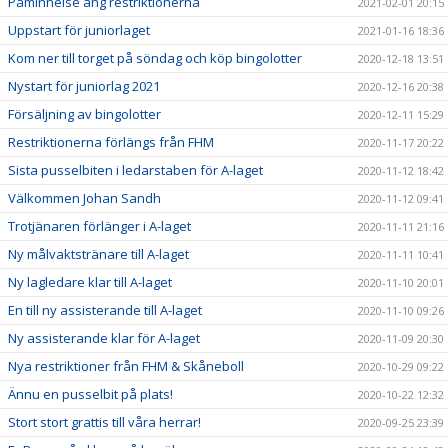
Påminnelse ang restriktionerna
2021-02-01 20:15
Uppstart för juniorlaget
2021-01-16 18:36
Kom ner till torget på söndag och köp bingolotter
2020-12-18 13:51
Nystart för juniorlag 2021
2020-12-16 20:38
Försäljning av bingolotter
2020-12-11 15:29
Restriktionerna förlängs från FHM
2020-11-17 20:22
Sista pusselbiten i ledarstaben för A-laget
2020-11-12 18:42
Välkommen Johan Sandh
2020-11-12 09:41
Trotjänaren förlänger i A-laget
2020-11-11 21:16
Ny målvaktstränare till A-laget
2020-11-11 10:41
Ny lagledare klar till A-laget
2020-11-10 20:01
En till ny assisterande till A-laget
2020-11-10 09:26
Ny assisterande klar för A-laget
2020-11-09 20:30
Nya restriktioner från FHM & Skåneboll
2020-10-29 09:22
Ännu en pusselbit på plats!
2020-10-22 12:32
Stort stort grattis till våra herrar!
2020-09-25 23:39