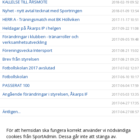
KALLELSE TILL ÅRSMÖTE
2018-02-19 09:52
Nyhet - nytt avtal tecknat med Sportringen
2018-01-09 13:54
HERR A - Träningsmatch mot BK Höllviken
2017-11-17 10:51
Heldagar på Åkarps IP i helgen
2017-09-22 11:08
Förändringar i klubben - tränarroller och
2017-09-05 19:48
verksamhetsutveckling
Föreningsvecka Intersport
2017-08-21 15:02
Brev från styrelsen
2017-08-21 09:25
Fotbollskolan 2017 avslutad
2017-07-02 12:07
Fotbollskolan
2017-06-10 10:17
PASSERAT 100
2017-06-04 17:59
Angående förändringar i styrelsen, Åkarps IF
2017-05-03 13:35
2017-04-27 17:35
Äntligen...
2017-04-27 08:57
Sommarens Fotbollskola 2017 - Anmäl redan nu!
2017-03-20 07:48
Nyheter i profilsortimentet
2017-02-03 08:10
För att hemsidan ska fungera korrekt använder vi nödvändiga
cookies från SportAdmin. Dessa går inte att stänga av.
Utbildning genomförd
2016-12-12 20:40