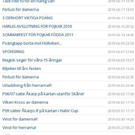
Tack F09/10 för en härlig vår!
2019-06-17 13:19
Förlust för damerna
2019-06-17 13:05
3 OERHÖRT VIKTIGA POÄNG
2019-06-17 13:03
HÄRLIG AVSLUTNING FÖR POJKAR 2010
2019-06-16 20:52
SOMMARFEST FÖR POJKAR FÖDDA 2011
2019-06-14 14:43
Poängtapp borta mot Höllviken...
2019-06-09 23:36
SPONSRING
2019-06-07 21:05
Magisk seger för våra 15-åringar
2019-06-06 13:27
Biljetter till års festen
2019-06-05 13:23
Förlust för damerna
2019-06-04 22:50
Urladdning från herrarna!!!
2019-06-02 22:43
P06/07 satte Åkarp på kartan utanför Skåne!
2019-06-02 17:56
Vilken Kross av damerna
2019-06-02 17:13
P09 sätter Åkarps IF på kartan i Halör Cup.
2019-05-31 17:17
Vinst för damerna!!
2019-05-30 14:20
Vinst för herrarna!
2019-05-27 08:27