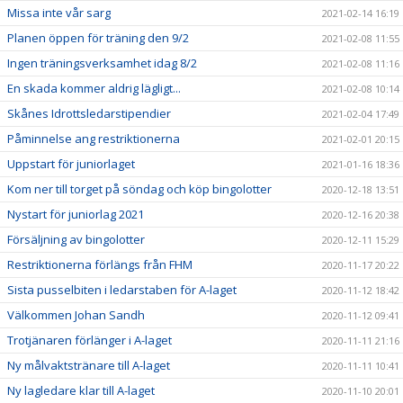
Missa inte vår sarg
2021-02-14 16:19
Planen öppen för träning den 9/2
2021-02-08 11:55
Ingen träningsverksamhet idag 8/2
2021-02-08 11:16
En skada kommer aldrig lägligt...
2021-02-08 10:14
Skånes Idrottsledarstipendier
2021-02-04 17:49
Påminnelse ang restriktionerna
2021-02-01 20:15
Uppstart för juniorlaget
2021-01-16 18:36
Kom ner till torget på söndag och köp bingolotter
2020-12-18 13:51
Nystart för juniorlag 2021
2020-12-16 20:38
Försäljning av bingolotter
2020-12-11 15:29
Restriktionerna förlängs från FHM
2020-11-17 20:22
Sista pusselbiten i ledarstaben för A-laget
2020-11-12 18:42
Välkommen Johan Sandh
2020-11-12 09:41
Trotjänaren förlänger i A-laget
2020-11-11 21:16
Ny målvaktstränare till A-laget
2020-11-11 10:41
Ny lagledare klar till A-laget
2020-11-10 20:01