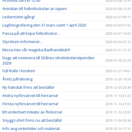
Årsmöte 28/3 kl 12.00
2020-03-08 15:35
Anmälan till fotbollsskolan är öppen
2020-03-08 15:29
Ledarmötet igång!
2020-03-07 09:17
Lagfotografering den 31 mars samt 1 april 2020
2020-03-03 07:53
Passa på att köpa fotbollsskor...
2020-02-07 14:55
Styrelsen informerar...
2020-02-06 22:13
Missa inte vår magiska Badhandduk!!!
2020-01-31 13:10
Dags att nominera till Skånes Idrottsledarstipendier
2020-01-30 22:24
2020!
Full Rulle i Kiosken
2020-01-27 14:01
Årets Julhälsning
2019-12-20 14:24
Ny halsduk finns att beställa!
2019-12-05 20:38
Andra nyförvärvet till herrarna!
2019-11-14 21:23
Första nyförvärvet till herrarna!
2019-11-14 21:03
Ett underbart initiativ av flickorna!
2019-11-10 22:09
Snygg t-shirt finns nu att beställa!
2019-11-04 20:54
Info ang vintertider och material.
2019-10-14 17:13