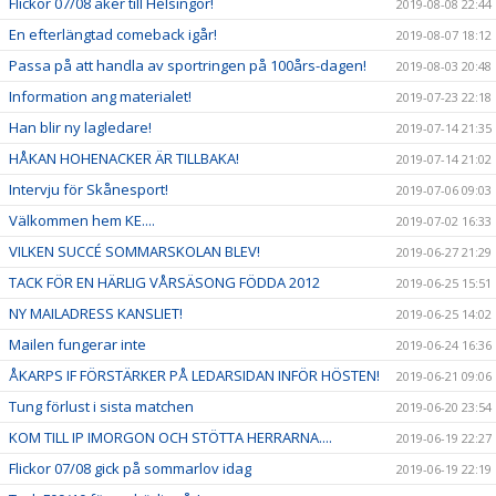
Flickor 07/08 åker till Helsingör!
2019-08-08 22:44
En efterlängtad comeback igår!
2019-08-07 18:12
Passa på att handla av sportringen på 100års-dagen!
2019-08-03 20:48
Information ang materialet!
2019-07-23 22:18
Han blir ny lagledare!
2019-07-14 21:35
HÅKAN HOHENACKER ÄR TILLBAKA!
2019-07-14 21:02
Intervju för Skånesport!
2019-07-06 09:03
Välkommen hem KE....
2019-07-02 16:33
VILKEN SUCCÉ SOMMARSKOLAN BLEV!
2019-06-27 21:29
TACK FÖR EN HÄRLIG VÅRSÄSONG FÖDDA 2012
2019-06-25 15:51
NY MAILADRESS KANSLIET!
2019-06-25 14:02
Mailen fungerar inte
2019-06-24 16:36
ÅKARPS IF FÖRSTÄRKER PÅ LEDARSIDAN INFÖR HÖSTEN!
2019-06-21 09:06
Tung förlust i sista matchen
2019-06-20 23:54
KOM TILL IP IMORGON OCH STÖTTA HERRARNA....
2019-06-19 22:27
Flickor 07/08 gick på sommarlov idag
2019-06-19 22:19