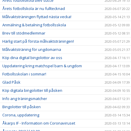
Årets fotbollskola blev succé
2020-06-29 19:13
Årets fotbollskola är nu fulltecknad
2020-06-07 20:22
Målvaktsträningen flyttad nästa vecka!
2020-05-14 21:13
Anmälning & betalning fotbollsskola
2020-05-12 09:00
Brev till stödmedlemmar
2020-05-12 08:51
Härlig start på första målvaktsträningen!
2020-05-07 21:29
Målvaktsträning för ungdomarna
2020-05-05 21:37
Köp dina digital bingolottor av oss
2020-04-17 16:11
Uppdatering kring matchspel barn & ungdom
2020-04-17 13:09
Fotbollsskolan i sommar!
2020-04-15 10:04
Glad Påsk
2020-04-09 17:39
Köp digitala bingolotter till påsken
2020-04-09 10:55
Info ang träningsmatcher
2020-04-07 12:31
Bingolotter till påsken
2020-04-02 09:33
Corona, uppdatering
2020-03-14 15:34
Åkarps IF - Information om Coronaviruset
2020-03-13 13:14