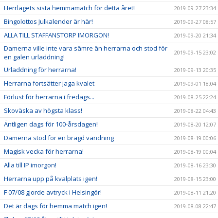
Herrlagets sista hemmamatch för detta året!
2019-09-27 23:34
Bingolottos Julkalender är här!
2019-09-27 08:57
ALLA TILL STAFFANSTORP IMORGON!
2019-09-20 21:34
Damerna ville inte vara sämre än herrarna och stod för
2019-09-15 23:02
en galen urladdning!
Urladdning för herrarna!
2019-09-13 20:35
Herrarna fortsätter jaga kvalet
2019-09-01 18:04
Förlust för herrarna i fredags...
2019-08-25 22:24
Skoväska av högsta klass!
2019-08-22 04:43
Äntligen dags för 100-årsdagen!
2019-08-20 12:07
Damerna stod för en bragd vändning
2019-08-19 00:06
Magisk vecka för herrarna!
2019-08-19 00:04
Alla till IP imorgon!
2019-08-16 23:30
Herrarna upp på kvalplats igen!
2019-08-15 23:00
F 07/08 gjorde avtryck i Helsingör!
2019-08-11 21:20
Det är dags för hemma match igen!
2019-08-08 22:47