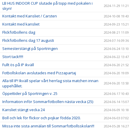
LB HUS INDOOR CUP slutade på topp med pokalen i
2024-11-29 11:21
skyn!
Kontakt med Kansliet / Carsten
2024-10-08 19:43
Kontakt med kansliet
2024-09-23 15:21
Flickfotbollens dag
2024-08-21 11:09
Flickfotbollens dag 17 augusti
2024-07-16 09:36
Semesterstängt på Sportringen
2024-06-24 13:10
Stort tack!!!!!
2024-06-22 13:47
Fullt ös på IP ikväll
2024-06-20 21:52
Fotbollskolan avslutades med Pizzapartaj
2024-06-20 19:09
Alla till IP! Ikväll spelar vårt herrlag sista matchen innan
2024-06-20 13:50
uppehållet.
Öppettider på Sportringen v. 25
2024-06-17 10:43
Information inför Sommarfotbollen nästa vecka (25)
2024-06-14 15:07
Kansliet stängt vecka 24
2024-06-09 10:18
Boll och lek för flickor och pojkar födda 2020.
2024-06-03 07:02
Missa inte sista anmälan till Sommarfotbollsskolan!!!
2024-05-28 16:27