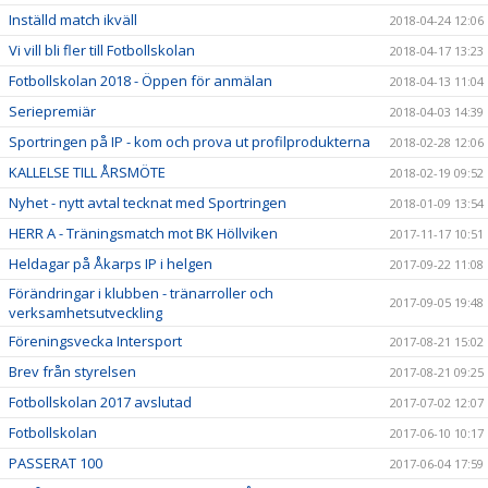
Inställd match ikväll
2018-04-24 12:06
Vi vill bli fler till Fotbollskolan
2018-04-17 13:23
Fotbollskolan 2018 - Öppen för anmälan
2018-04-13 11:04
Seriepremiär
2018-04-03 14:39
Sportringen på IP - kom och prova ut profilprodukterna
2018-02-28 12:06
KALLELSE TILL ÅRSMÖTE
2018-02-19 09:52
Nyhet - nytt avtal tecknat med Sportringen
2018-01-09 13:54
HERR A - Träningsmatch mot BK Höllviken
2017-11-17 10:51
Heldagar på Åkarps IP i helgen
2017-09-22 11:08
Förändringar i klubben - tränarroller och
2017-09-05 19:48
verksamhetsutveckling
Föreningsvecka Intersport
2017-08-21 15:02
Brev från styrelsen
2017-08-21 09:25
Fotbollskolan 2017 avslutad
2017-07-02 12:07
Fotbollskolan
2017-06-10 10:17
PASSERAT 100
2017-06-04 17:59