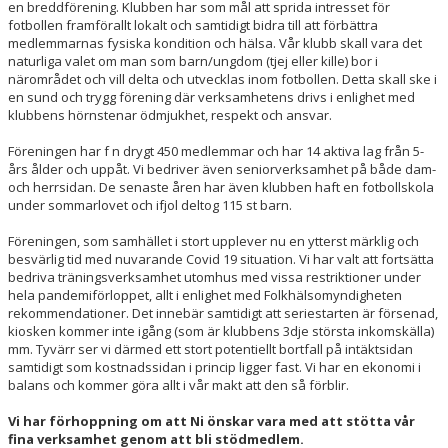
en breddförening. Klubben har som mål att sprida intresset för
fotbollen framförallt lokalt och samtidigt bidra till att förbättra
medlemmarnas fysiska kondition och hälsa. Vår klubb skall vara det
naturliga valet om man som barn/ungdom (tjej eller kille) bor i
närområdet och vill delta och utvecklas inom fotbollen. Detta skall ske i
en sund och trygg förening där verksamhetens drivs i enlighet med
klubbens hörnstenar ödmjukhet, respekt och ansvar.
Föreningen har f n drygt 450 medlemmar och har 14 aktiva lag från 5-
års ålder och uppåt. Vi bedriver även seniorverksamhet på både dam-
och herrsidan. De senaste åren har även klubben haft en fotbollskola
under sommarlovet och ifjol deltog 115 st barn.
Föreningen, som samhället i stort upplever nu en ytterst märklig och
besvärlig tid med nuvarande Covid 19 situation. Vi har valt att fortsätta
bedriva träningsverksamhet utomhus med vissa restriktioner under
hela pandemiförloppet, allt i enlighet med Folkhälsomyndigheten
rekommendationer. Det innebär samtidigt att seriestarten är försenad,
kiosken kommer inte igång (som är klubbens 3dje största inkomskälla)
mm. Tyvärr ser vi därmed ett stort potentiellt bortfall på intäktsidan
samtidigt som kostnadssidan i princip ligger fast. Vi har en ekonomi i
balans och kommer göra allt i vår makt att den så förblir.
Vi har förhoppning om att Ni önskar vara med att stötta vår
fina verksamhet genom att bli stödmedlem.