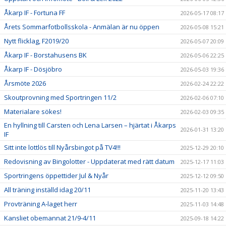
Åkarp IF - Fortuna FF
2026-05-17 08:17
Årets Sommarfotbollsskola - Anmälan är nu öppen
2026-05-08 15:21
Nytt flicklag, F2019/20
2026-05-07 20:09
Åkarp IF - Borstahusens BK
2026-05-06 22:25
Åkarp IF - Dösjöbro
2026-05-03 19:36
Årsmöte 2026
2026-02-24 22:22
Skoutprovning med Sportringen 11/2
2026-02-06 07:10
Materialare sökes!
2026-02-03 09:35
En hyllning till Carsten och Lena Larsen – hjärtat i Åkarps
2026-01-31 13:20
IF
Sitt inte lottlös till Nyårsbingot på TV4!!!
2025-12-29 20:10
Redovisning av Bingolotter - Uppdaterat med rätt datum
2025-12-17 11:03
Sportringens öppettider Jul & Nyår
2025-12-12 09:50
All träning inställd idag 20/11
2025-11-20 13:43
Provträning A-laget herr
2025-11-03 14:48
Kansliet obemannat 21/9-4/11
2025-09-18 14:22