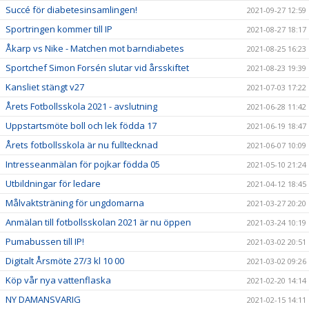
Succé för diabetesinsamlingen!
2021-09-27 12:59
Sportringen kommer till IP
2021-08-27 18:17
Åkarp vs Nike - Matchen mot barndiabetes
2021-08-25 16:23
Sportchef Simon Forsén slutar vid årsskiftet
2021-08-23 19:39
Kansliet stängt v27
2021-07-03 17:22
Årets Fotbollsskola 2021 - avslutning
2021-06-28 11:42
Uppstartsmöte boll och lek födda 17
2021-06-19 18:47
Årets fotbollsskola är nu fulltecknad
2021-06-07 10:09
Intresseanmälan för pojkar födda 05
2021-05-10 21:24
Utbildningar för ledare
2021-04-12 18:45
Målvaktsträning för ungdomarna
2021-03-27 20:20
Anmälan till fotbollsskolan 2021 är nu öppen
2021-03-24 10:19
Pumabussen till IP!
2021-03-02 20:51
Digitalt Årsmöte 27/3 kl 10 00
2021-03-02 09:26
Köp vår nya vattenflaska
2021-02-20 14:14
NY DAMANSVARIG
2021-02-15 14:11