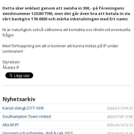
Detta sker enklast genom att swisha in 300,- på föreningens
swishnummer 1232817765, men det går även bra att betala in via
vårt bankgiro 176-6930 och märka inbetalningen med Ert namn
.
Ni är naturligtvis också välkomna att kontakta oss direkt vid eventuella
frågor.
Med förhoppning om att vi kommer att kunna mötas på IP under
sommaren!
Styrelsen
Åkarps IF
Nyhetsarkiv
Kansli stängt 27/7-10/8
2026-07-15 09:23
Southampton Town United
2026-07-08 12:08
Alla till IP!
2026-06-16 22:12
Uppstart och infomöte - Boll & Lek 2022
2026-06-05 12:36