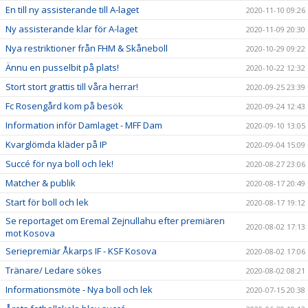
En till ny assisterande till A-laget
2020-11-10 09:26
Ny assisterande klar för A-laget
2020-11-09 20:30
Nya restriktioner från FHM & Skåneboll
2020-10-29 09:22
Ännu en pusselbit på plats!
2020-10-22 12:32
Stort stort grattis till våra herrar!
2020-09-25 23:39
Fc Rosengård kom på besök
2020-09-24 12:43
Information inför Damlaget - MFF Dam
2020-09-10 13:05
Kvarglömda kläder på IP
2020-09-04 15:09
Succé för nya boll och lek!
2020-08-27 23:06
Matcher & publik
2020-08-17 20:49
Start för boll och lek
2020-08-17 19:12
Se reportaget om Eremal Zejnullahu efter premiären
2020-08-02 17:13
mot Kosova
Seriepremiär Åkarps IF - KSF Kosova
2020-08-02 17:06
Tränare/ Ledare sökes
2020-08-02 08:21
Informationsmöte - Nya boll och lek
2020-07-15 20:38