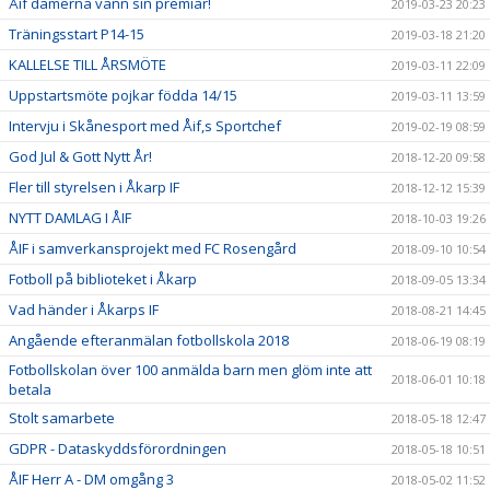
Åif damerna vann sin premiär!
2019-03-23 20:23
Träningsstart P14-15
2019-03-18 21:20
KALLELSE TILL ÅRSMÖTE
2019-03-11 22:09
Uppstartsmöte pojkar födda 14/15
2019-03-11 13:59
Intervju i Skånesport med Åif,s Sportchef
2019-02-19 08:59
God Jul & Gott Nytt År!
2018-12-20 09:58
Fler till styrelsen i Åkarp IF
2018-12-12 15:39
NYTT DAMLAG I ÅIF
2018-10-03 19:26
ÅIF i samverkansprojekt med FC Rosengård
2018-09-10 10:54
Fotboll på biblioteket i Åkarp
2018-09-05 13:34
Vad händer i Åkarps IF
2018-08-21 14:45
Angående efteranmälan fotbollskola 2018
2018-06-19 08:19
Fotbollskolan över 100 anmälda barn men glöm inte att
2018-06-01 10:18
betala
Stolt samarbete
2018-05-18 12:47
GDPR - Dataskyddsförordningen
2018-05-18 10:51
ÅIF Herr A - DM omgång 3
2018-05-02 11:52