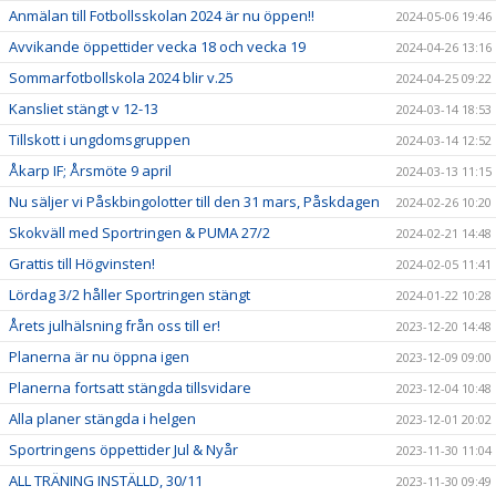
Anmälan till Fotbollsskolan 2024 är nu öppen!!
2024-05-06 19:46
Avvikande öppettider vecka 18 och vecka 19
2024-04-26 13:16
Sommarfotbollskola 2024 blir v.25
2024-04-25 09:22
Kansliet stängt v 12-13
2024-03-14 18:53
Tillskott i ungdomsgruppen
2024-03-14 12:52
Åkarp IF; Årsmöte 9 april
2024-03-13 11:15
Nu säljer vi Påskbingolotter till den 31 mars, Påskdagen
2024-02-26 10:20
Skokväll med Sportringen & PUMA 27/2
2024-02-21 14:48
Grattis till Högvinsten!
2024-02-05 11:41
Lördag 3/2 håller Sportringen stängt
2024-01-22 10:28
Årets julhälsning från oss till er!
2023-12-20 14:48
Planerna är nu öppna igen
2023-12-09 09:00
Planerna fortsatt stängda tillsvidare
2023-12-04 10:48
Alla planer stängda i helgen
2023-12-01 20:02
Sportringens öppettider Jul & Nyår
2023-11-30 11:04
ALL TRÄNING INSTÄLLD, 30/11
2023-11-30 09:49