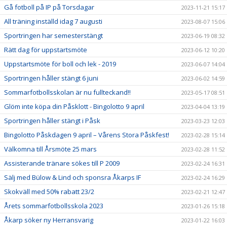
Gå fotboll på IP på Torsdagar
2023-11-21 15:17
All träning inställd idag 7 augusti
2023-08-07 15:06
Sportringen har semesterstängt
2023-06-19 08:32
Rätt dag för uppstartsmöte
2023-06-12 10:20
Uppstartsmöte för boll och lek - 2019
2023-06-07 14:04
Sportringen håller stängt 6 juni
2023-06-02 14:59
Sommarfotbollsskolan är nu fullteckand!!
2023-05-17 08:51
Glöm inte köpa din Påsklott - Bingolotto 9 april
2023-04-04 13:19
Sportringen håller stängt i Påsk
2023-03-23 12:03
Bingolotto Påskdagen 9 april – Vårens Stora Påskfest!
2023-02-28 15:14
Välkomna till Årsmöte 25 mars
2023-02-28 11:52
Assisterande tränare sökes till P 2009
2023-02-24 16:31
Sälj med Bülow & Lind och sponsra Åkarps IF
2023-02-24 16:29
Skokväll med 50% rabatt 23/2
2023-02-21 12:47
Årets sommarfotbollsskola 2023
2023-01-26 15:18
Åkarp söker ny Herransvarig
2023-01-22 16:03