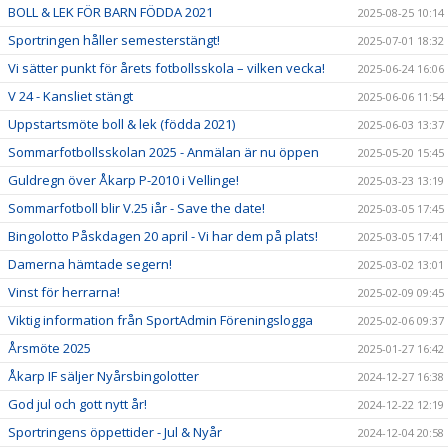
BOLL & LEK FÖR BARN FÖDDA 2021
2025-08-25 10:14
Sportringen håller semesterstängt!
2025-07-01 18:32
Vi sätter punkt för årets fotbollsskola – vilken vecka!
2025-06-24 16:06
V 24 - Kansliet stängt
2025-06-06 11:54
Uppstartsmöte boll & lek (födda 2021)
2025-06-03 13:37
Sommarfotbollsskolan 2025 - Anmälan är nu öppen
2025-05-20 15:45
Guldregn över Åkarp P-2010 i Vellinge!
2025-03-23 13:19
Sommarfotboll blir V.25 iår - Save the date!
2025-03-05 17:45
Bingolotto Påskdagen 20 april - Vi har dem på plats!
2025-03-05 17:41
Damerna hämtade segern!
2025-03-02 13:01
Vinst för herrarna!
2025-02-09 09:45
Viktig information från SportAdmin Föreningslogga
2025-02-06 09:37
Årsmöte 2025
2025-01-27 16:42
Åkarp IF säljer Nyårsbingolotter
2024-12-27 16:38
God jul och gott nytt år!
2024-12-22 12:19
Sportringens öppettider - Jul & Nyår
2024-12-04 20:58