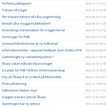
Perfekta julklappen!
2022-11-17 13:21
Tränare till J-laget
2022-10-27 19:48
Fler tränare behövs till våra ungdomslag
2022-09-26 11:55
Beställ våra snygga klubbkläder!!!
2022-08-29 13:25
Förändring i tränarstaben för A-laget Herrar
2022-06-13 21:52
Serieseger för P08!
2022-06-13 12:45
Sommarfotbollsskolan är nu fullbokad
2022-06-01 09:32
Informationsmöte - Uppstart Boll&Lek, barn födda 2018
2022-05-24 08:47
GameInsight ny samarbetspartner !
2022-04-11 09:44
Åkarp söker målvakt till Juniorlaget
2022-02-18 12:59
3:e plats för P08 i Skånes Vintermästerskap
2022-02-13 18:04
Köp ett Åkarp IF & Co Meal på McDonalds
2022-01-26 16:07
Årets Julhälsning
2021-12-16 09:39
Välkommen Matarr Guy!
2021-12-11 11:31
A-lagets tränare lämnar Åkarp
2021-12-06 16:01
Sportringen har ny adress
2021-12-02 18:38