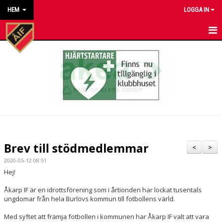
HEM
LOGGA IN
HEM
NYHETER
KALENDER
MATCHER
KONTAKT TILL VÅRA LAG
Brev till stödmedlemmar
<
>
KONTAKT ÅKARP IF
2020-05-12 08:51
Hej!
OM FÖRENINGEN
Åkarp IF är en idrottsförening som i årtionden har lockat tusentals
ungdomar från hela Burlövs kommun till fotbollens värld.
DOKUMENT
Med syftet att främja fotbollen i kommunen har Åkarp IF valt att vara
BESTÄLL VÅRA KLUBBKLÄDER