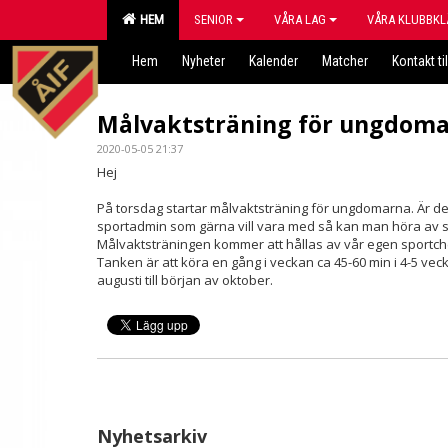
HEM
SENIOR
VÅRA LAG
VÅRA KLUBBKL
Hem
Nyheter
Kalender
Matcher
Kontakt til
Målvaktsträning för ungdom
2020-05-05 21:37
Hej
På torsdag startar målvaktsträning för ungdomarna. Är det
sportadmin som gärna vill vara med så kan man höra av sig t
Målvaktsträningen kommer att hållas av vår egen sportch
Tanken är att köra en gång i veckan ca 45-60 min i 4-5 vec
augusti till början av oktober.
Nyhetsarkiv