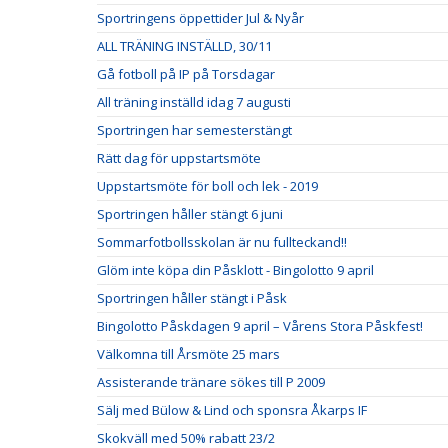
Sportringens öppettider Jul & Nyår
ALL TRÄNING INSTÄLLD, 30/11
Gå fotboll på IP på Torsdagar
All träning inställd idag 7 augusti
Sportringen har semesterstängt
Rätt dag för uppstartsmöte
Uppstartsmöte för boll och lek - 2019
Sportringen håller stängt 6 juni
Sommarfotbollsskolan är nu fullteckand!!
Glöm inte köpa din Påsklott - Bingolotto 9 april
Sportringen håller stängt i Påsk
Bingolotto Påskdagen 9 april – Vårens Stora Påskfest!
Välkomna till Årsmöte 25 mars
Assisterande tränare sökes till P 2009
Sälj med Bülow & Lind och sponsra Åkarps IF
Skokväll med 50% rabatt 23/2