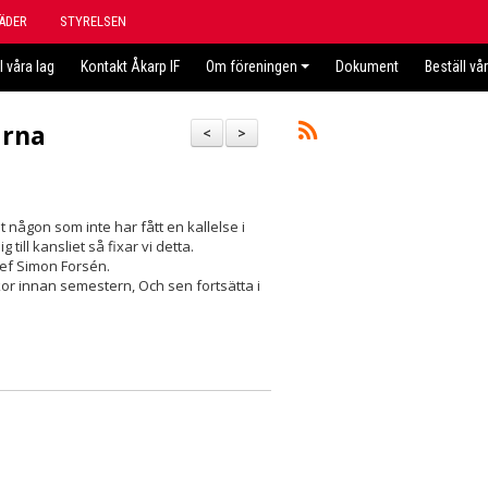
ÄDER
STYRELSEN
l våra lag
Kontakt Åkarp IF
Om föreningen
Dokument
Beställ vå
arna
<
>
 någon som inte har fått en kallelse i
ill kansliet så fixar vi detta.
ef Simon Forsén.
kor innan semestern, Och sen fortsätta i