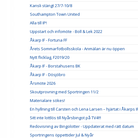
Kansli stängt 27/7-10/8
Southampton Town United
Alla till IP!
Uppstart och infomöte - Boll & Lek 2022
Åkarp IF - Fortuna FF
Årets Sommarfotbollsskola - Anmälan är nu öppen
Nytt flicklag, F2019/20
Åkarp IF - Borstahusens BK
Åkarp IF - Dösjöbro
Årsmöte 2026
Skoutprovning med Sportringen 11/2
Materialare sökes!
En hyllning till Carsten och Lena Larsen – hjärtat i Åkarps I
Sitt inte lottlös till Nyårsbingot på TV4!!!
Redovisning av Bingolotter - Uppdaterat med rätt datum
Sportringens öppettider Jul & Nyår