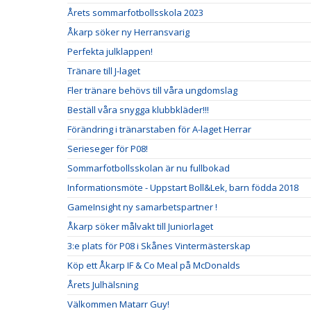
Årets sommarfotbollsskola 2023
Åkarp söker ny Herransvarig
Perfekta julklappen!
Tränare till J-laget
Fler tränare behövs till våra ungdomslag
Beställ våra snygga klubbkläder!!!
Förändring i tränarstaben för A-laget Herrar
Serieseger för P08!
Sommarfotbollsskolan är nu fullbokad
Informationsmöte - Uppstart Boll&Lek, barn födda 2018
GameInsight ny samarbetspartner !
Åkarp söker målvakt till Juniorlaget
3:e plats för P08 i Skånes Vintermästerskap
Köp ett Åkarp IF & Co Meal på McDonalds
Årets Julhälsning
Välkommen Matarr Guy!