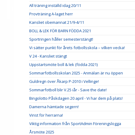
All träning inställd idag 20/11
Provträning A-laget herr
Kansliet obemannat 21/9-4/11
BOLL & LEK FÖR BARN FÖDDA 2021
Sportringen håller semesterstängt!
Vi sätter punkt för årets fotbollsskola – vilken vecka!
V 24 - Kansliet stängt
Uppstartsmöte boll & lek (födda 2021)
Sommarfotbollsskolan 2025 - Anmälan är nu öppen
Guldregn över Åkarp P-2010 i Vellinge!
Sommarfotboll blir V.25 iår - Save the date!
Bingolotto Påskdagen 20 april - Vi har dem på plats!
Damerna hämtade segern!
Vinst för herrarna!
Viktig information från SportAdmin Föreningslogga
Årsmöte 2025