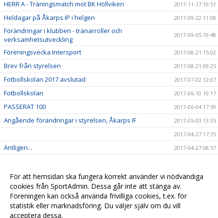
HERR A - Träningsmatch mot BK Höllviken
2017-11-17 10:51
Heldagar på Åkarps IP i helgen
2017-09-22 11:08
Förändringar i klubben - tränarroller och
2017-09-05 19:48
verksamhetsutveckling
Föreningsvecka Intersport
2017-08-21 15:02
Brev från styrelsen
2017-08-21 09:25
Fotbollskolan 2017 avslutad
2017-07-02 12:07
Fotbollskolan
2017-06-10 10:17
PASSERAT 100
2017-06-04 17:59
Angående förändringar i styrelsen, Åkarps IF
2017-05-03 13:35
2017-04-27 17:35
Äntligen...
2017-04-27 08:57
Sommarens Fotbollskola 2017 - Anmäl redan nu!
2017-03-20 07:48
Nyheter i profilsortimentet
2017-02-03 08:10
För att hemsidan ska fungera korrekt använder vi nödvändiga
cookies från SportAdmin. Dessa går inte att stänga av.
Utbildning genomförd
2016-12-12 20:40
Föreningen kan också använda frivilliga cookies, t.ex. för
statistik eller marknadsföring. Du väljer själv om du vill
acceptera dessa.