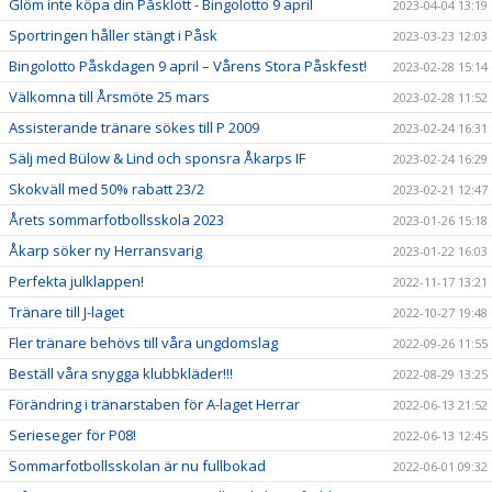
Glöm inte köpa din Påsklott - Bingolotto 9 april
2023-04-04 13:19
Sportringen håller stängt i Påsk
2023-03-23 12:03
Bingolotto Påskdagen 9 april – Vårens Stora Påskfest!
2023-02-28 15:14
Välkomna till Årsmöte 25 mars
2023-02-28 11:52
Assisterande tränare sökes till P 2009
2023-02-24 16:31
Sälj med Bülow & Lind och sponsra Åkarps IF
2023-02-24 16:29
Skokväll med 50% rabatt 23/2
2023-02-21 12:47
Årets sommarfotbollsskola 2023
2023-01-26 15:18
Åkarp söker ny Herransvarig
2023-01-22 16:03
Perfekta julklappen!
2022-11-17 13:21
Tränare till J-laget
2022-10-27 19:48
Fler tränare behövs till våra ungdomslag
2022-09-26 11:55
Beställ våra snygga klubbkläder!!!
2022-08-29 13:25
Förändring i tränarstaben för A-laget Herrar
2022-06-13 21:52
Serieseger för P08!
2022-06-13 12:45
Sommarfotbollsskolan är nu fullbokad
2022-06-01 09:32