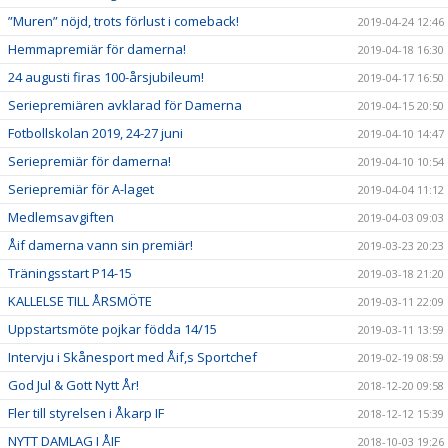
”Muren” nöjd, trots förlust i comeback!
2019-04-24 12:46
Hemmapremiär för damerna!
2019-04-18 16:30
24 augusti firas 100-årsjubileum!
2019-04-17 16:50
Seriepremiären avklarad för Damerna
2019-04-15 20:50
Fotbollskolan 2019, 24-27 juni
2019-04-10 14:47
Seriepremiär för damerna!
2019-04-10 10:54
Seriepremiär för A-laget
2019-04-04 11:12
Medlemsavgiften
2019-04-03 09:03
Åif damerna vann sin premiär!
2019-03-23 20:23
Träningsstart P14-15
2019-03-18 21:20
KALLELSE TILL ÅRSMÖTE
2019-03-11 22:09
Uppstartsmöte pojkar födda 14/15
2019-03-11 13:59
Intervju i Skånesport med Åif,s Sportchef
2019-02-19 08:59
God Jul & Gott Nytt År!
2018-12-20 09:58
Fler till styrelsen i Åkarp IF
2018-12-12 15:39
NYTT DAMLAG I ÅIF
2018-10-03 19:26