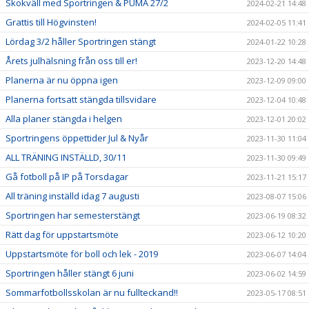
Skokväll med Sportringen & PUMA 27/2
2024-02-21 14:48
Grattis till Högvinsten!
2024-02-05 11:41
Lördag 3/2 håller Sportringen stängt
2024-01-22 10:28
Årets julhälsning från oss till er!
2023-12-20 14:48
Planerna är nu öppna igen
2023-12-09 09:00
Planerna fortsatt stängda tillsvidare
2023-12-04 10:48
Alla planer stängda i helgen
2023-12-01 20:02
Sportringens öppettider Jul & Nyår
2023-11-30 11:04
ALL TRÄNING INSTÄLLD, 30/11
2023-11-30 09:49
Gå fotboll på IP på Torsdagar
2023-11-21 15:17
All träning inställd idag 7 augusti
2023-08-07 15:06
Sportringen har semesterstängt
2023-06-19 08:32
Rätt dag för uppstartsmöte
2023-06-12 10:20
Uppstartsmöte för boll och lek - 2019
2023-06-07 14:04
Sportringen håller stängt 6 juni
2023-06-02 14:59
Sommarfotbollsskolan är nu fullteckand!!
2023-05-17 08:51