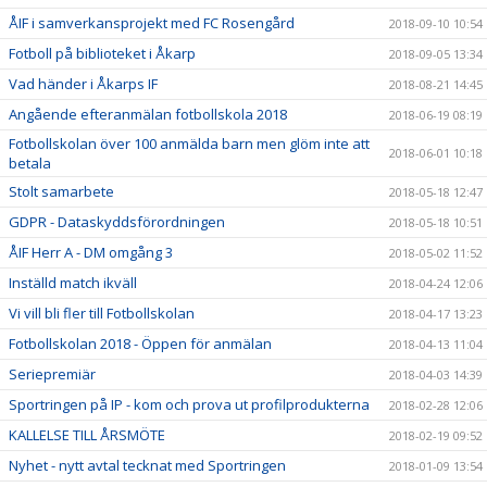
ÅIF i samverkansprojekt med FC Rosengård
2018-09-10 10:54
Fotboll på biblioteket i Åkarp
2018-09-05 13:34
Vad händer i Åkarps IF
2018-08-21 14:45
Angående efteranmälan fotbollskola 2018
2018-06-19 08:19
Fotbollskolan över 100 anmälda barn men glöm inte att
2018-06-01 10:18
betala
Stolt samarbete
2018-05-18 12:47
GDPR - Dataskyddsförordningen
2018-05-18 10:51
ÅIF Herr A - DM omgång 3
2018-05-02 11:52
Inställd match ikväll
2018-04-24 12:06
Vi vill bli fler till Fotbollskolan
2018-04-17 13:23
Fotbollskolan 2018 - Öppen för anmälan
2018-04-13 11:04
Seriepremiär
2018-04-03 14:39
Sportringen på IP - kom och prova ut profilprodukterna
2018-02-28 12:06
KALLELSE TILL ÅRSMÖTE
2018-02-19 09:52
Nyhet - nytt avtal tecknat med Sportringen
2018-01-09 13:54