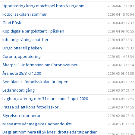
Uppdatering kring matchspel barn & ungdom
2020-04-17 13:09
Fotbollsskolan i sommar!
2020-04-15 10:04
Glad Påsk
2020-04-09 17:39
Köp digitala bingolotter till påsken
2020-04-09 10:55
Info ang träningsmatcher
2020-04-07 12:31
Bingolotter till påsken
2020-04-02 09:33
Corona, uppdatering
2020-03-14 15:34
Åkarps IF - Information om Coronaviruset
2020-03-13 13:14
Årsmöte 28/3 kl 12.00
2020-03-08 15:35
Anmälan till fotbollsskolan är öppen
2020-03-08 15:29
Ledarmötet igång!
2020-03-07 09:17
Lagfotografering den 31 mars samt 1 april 2020
2020-03-03 07:53
Passa på att köpa fotbollsskor...
2020-02-07 14:55
Styrelsen informerar...
2020-02-06 22:13
Missa inte vår magiska Badhandduk!!!
2020-01-31 13:10
Dags att nominera till Skånes Idrottsledarstipendier
2020-01-30 22:24