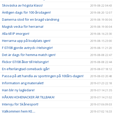
Skoväska av högsta klass!
2019-08-22 04:43
Äntligen dags för 100-årsdagen!
2019-08-20 12:07
Damerna stod för en bragd vändning
2019-08-19 00:06
Magisk vecka för herrarna!
2019-08-19 00:04
Alla till IP imorgon!
2019-08-16 23:30
Herrarna upp på kvalplats igen!
2019-08-15 23:00
F 07/08 gjorde avtryck i Helsingör!
2019-08-11 21:20
Det är dags för hemma match igen!
2019-08-08 22:47
Flickor 07/08 åker till Helsingör!
2019-08-08 22:44
En efterlängtad comeback igår!
2019-08-07 18:12
Passa på att handla av sportringen på 100års-dagen!
2019-08-03 20:48
Information ang materialet!
2019-07-23 22:18
Han blir ny lagledare!
2019-07-14 21:35
HÅKAN HOHENACKER ÄR TILLBAKA!
2019-07-14 21:02
Intervju för Skånesport!
2019-07-06 09:03
Välkommen hem KE....
2019-07-02 16:33