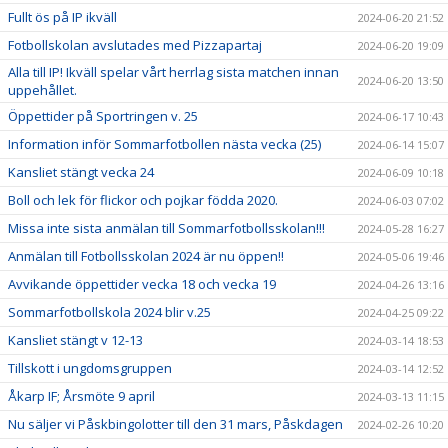
Fullt ös på IP ikväll
2024-06-20 21:52
Fotbollskolan avslutades med Pizzapartaj
2024-06-20 19:09
Alla till IP! Ikväll spelar vårt herrlag sista matchen innan
2024-06-20 13:50
uppehållet.
Öppettider på Sportringen v. 25
2024-06-17 10:43
Information inför Sommarfotbollen nästa vecka (25)
2024-06-14 15:07
Kansliet stängt vecka 24
2024-06-09 10:18
Boll och lek för flickor och pojkar födda 2020.
2024-06-03 07:02
Missa inte sista anmälan till Sommarfotbollsskolan!!!
2024-05-28 16:27
Anmälan till Fotbollsskolan 2024 är nu öppen!!
2024-05-06 19:46
Avvikande öppettider vecka 18 och vecka 19
2024-04-26 13:16
Sommarfotbollskola 2024 blir v.25
2024-04-25 09:22
Kansliet stängt v 12-13
2024-03-14 18:53
Tillskott i ungdomsgruppen
2024-03-14 12:52
Åkarp IF; Årsmöte 9 april
2024-03-13 11:15
Nu säljer vi Påskbingolotter till den 31 mars, Påskdagen
2024-02-26 10:20