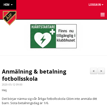
HEM
LOGGA IN
HEM
NYHETER
KALENDER
MATCHER
KONTAKT TILL VÅRA LAG
Anmälning & betalning
<
>
KONTAKT ÅKARP IF
fotbollsskola
2020-05-12 09:00
OM FÖRENINGEN
Hej
DOKUMENT
Det börjar närma sig vår årliga fotbollsskola Glöm inte anmäla ditt
barn. Sista betalningsdag är 1/6.
BESTÄLL VÅRA KLUBBKLÄDER