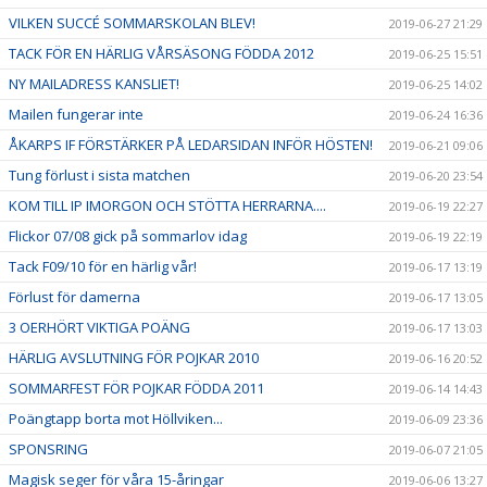
VILKEN SUCCÉ SOMMARSKOLAN BLEV!
2019-06-27 21:29
TACK FÖR EN HÄRLIG VÅRSÄSONG FÖDDA 2012
2019-06-25 15:51
NY MAILADRESS KANSLIET!
2019-06-25 14:02
Mailen fungerar inte
2019-06-24 16:36
ÅKARPS IF FÖRSTÄRKER PÅ LEDARSIDAN INFÖR HÖSTEN!
2019-06-21 09:06
Tung förlust i sista matchen
2019-06-20 23:54
KOM TILL IP IMORGON OCH STÖTTA HERRARNA....
2019-06-19 22:27
Flickor 07/08 gick på sommarlov idag
2019-06-19 22:19
Tack F09/10 för en härlig vår!
2019-06-17 13:19
Förlust för damerna
2019-06-17 13:05
3 OERHÖRT VIKTIGA POÄNG
2019-06-17 13:03
HÄRLIG AVSLUTNING FÖR POJKAR 2010
2019-06-16 20:52
SOMMARFEST FÖR POJKAR FÖDDA 2011
2019-06-14 14:43
Poängtapp borta mot Höllviken...
2019-06-09 23:36
SPONSRING
2019-06-07 21:05
Magisk seger för våra 15-åringar
2019-06-06 13:27