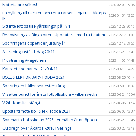
Materialare sökes!
2026-02-03 09:35
En hyllning till Carsten och Lena Larsen – hjärtat i Åkarps
2026-01-31 13:20
IF
Sitt inte lottlös till Nyårsbingot på TV4!!!
2025-12-29 20:10
Redovisning av Bingolotter - Uppdaterat med rätt datum
2025-12-17 11:03
Sportringens öppettider Jul & Nyår
2025-12-12 09:50
All träning inställd idag 20/11
2025-11-20 13:43
Provträning A-laget herr
2025-11-03 14:48
Kansliet obemannat 21/9-4/11
2025-09-18 14:22
BOLL & LEK FÖR BARN FÖDDA 2021
2025-08-25 10:14
Sportringen håller semesterstängt!
2025-07-01 18:32
Vi sätter punkt för årets fotbollsskola – vilken vecka!
2025-06-24 16:06
V 24 - Kansliet stängt
2025-06-06 11:54
Uppstartsmöte boll & lek (födda 2021)
2025-06-03 13:37
Sommarfotbollsskolan 2025 - Anmälan är nu öppen
2025-05-20 15:45
Guldregn över Åkarp P-2010 i Vellinge!
2025-03-23 13:19