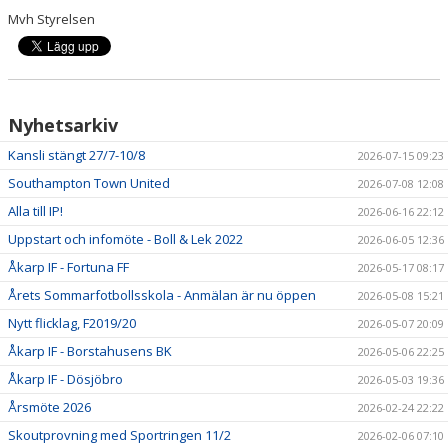
Mvh Styrelsen
Nyhetsarkiv
Kansli stängt 27/7-10/8
2026-07-15 09:23
Southampton Town United
2026-07-08 12:08
Alla till IP!
2026-06-16 22:12
Uppstart och infomöte - Boll & Lek 2022
2026-06-05 12:36
Åkarp IF - Fortuna FF
2026-05-17 08:17
Årets Sommarfotbollsskola - Anmälan är nu öppen
2026-05-08 15:21
Nytt flicklag, F2019/20
2026-05-07 20:09
Åkarp IF - Borstahusens BK
2026-05-06 22:25
Åkarp IF - Dösjöbro
2026-05-03 19:36
Årsmöte 2026
2026-02-24 22:22
Skoutprovning med Sportringen 11/2
2026-02-06 07:10