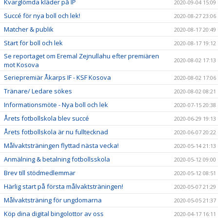
Kvarglömda kläder på IP
2020-09-04 15:09
Succé för nya boll och lek!
2020-08-27 23:06
Matcher & publik
2020-08-17 20:49
Start för boll och lek
2020-08-17 19:12
Se reportaget om Eremal Zejnullahu efter premiären
2020-08-02 17:13
mot Kosova
Seriepremiär Åkarps IF - KSF Kosova
2020-08-02 17:06
Tränare/ Ledare sökes
2020-08-02 08:21
Informationsmöte - Nya boll och lek
2020-07-15 20:38
Årets fotbollskola blev succé
2020-06-29 19:13
Årets fotbollskola är nu fulltecknad
2020-06-07 20:22
Målvaktsträningen flyttad nästa vecka!
2020-05-14 21:13
Anmälning & betalning fotbollsskola
2020-05-12 09:00
Brev till stödmedlemmar
2020-05-12 08:51
Härlig start på första målvaktsträningen!
2020-05-07 21:29
Målvaktsträning för ungdomarna
2020-05-05 21:37
Köp dina digital bingolottor av oss
2020-04-17 16:11