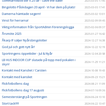
Sommarfotboll blir V.25 iår - Save the date!
2025-03-05 17:45
Bingolotto Påskdagen 20 april - Vi har dem på plats!
2025-03-05 17:41
Damerna hämtade segern!
2025-03-02 13:01
Vinst för herrarna!
2025-02-09 09:45
Viktig information från SportAdmin Föreningslogga
2025-02-06 09:37
Årsmöte 2025
2025-01-27 16:42
Åkarp IF säljer Nyårsbingolotter
2024-12-27 16:38
God jul och gott nytt år!
2024-12-22 12:19
Sportringens öppettider - Jul & Nyår
2024-12-04 20:58
LB HUS INDOOR CUP slutade på topp med pokalen i
2024-11-29 11:21
skyn!
Kontakt med Kansliet / Carsten
2024-10-08 19:43
Kontakt med kansliet
2024-09-23 15:21
Flickfotbollens dag
2024-08-21 11:09
Flickfotbollens dag 17 augusti
2024-07-16 09:36
Semesterstängt på Sportringen
2024-06-24 13:10
Stort tack!!!!!
2024-06-22 13:47