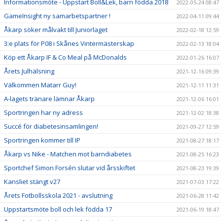
Informationsmöte - Uppstart Boll&Lek, barn födda 2018
2022-05-24 08:47
GameInsight ny samarbetspartner !
2022-04-11 09:44
Åkarp söker målvakt till Juniorlaget
2022-02-18 12:59
3:e plats för P08 i Skånes Vintermästerskap
2022-02-13 18:04
Köp ett Åkarp IF & Co Meal på McDonalds
2022-01-26 16:07
Årets Julhälsning
2021-12-16 09:39
Välkommen Matarr Guy!
2021-12-11 11:31
A-lagets tränare lämnar Åkarp
2021-12-06 16:01
Sportringen har ny adress
2021-12-02 18:38
Succé för diabetesinsamlingen!
2021-09-27 12:59
Sportringen kommer till IP
2021-08-27 18:17
Åkarp vs Nike - Matchen mot barndiabetes
2021-08-25 16:23
Sportchef Simon Forsén slutar vid årsskiftet
2021-08-23 19:39
Kansliet stängt v27
2021-07-03 17:22
Årets Fotbollsskola 2021 - avslutning
2021-06-28 11:42
Uppstartsmöte boll och lek födda 17
2021-06-19 18:47