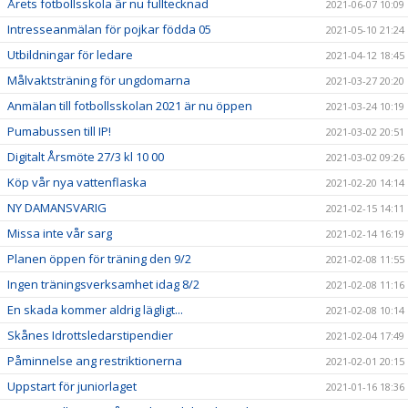
Årets fotbollsskola är nu fulltecknad
2021-06-07 10:09
Intresseanmälan för pojkar födda 05
2021-05-10 21:24
Utbildningar för ledare
2021-04-12 18:45
Målvaktsträning för ungdomarna
2021-03-27 20:20
Anmälan till fotbollsskolan 2021 är nu öppen
2021-03-24 10:19
Pumabussen till IP!
2021-03-02 20:51
Digitalt Årsmöte 27/3 kl 10 00
2021-03-02 09:26
Köp vår nya vattenflaska
2021-02-20 14:14
NY DAMANSVARIG
2021-02-15 14:11
Missa inte vår sarg
2021-02-14 16:19
Planen öppen för träning den 9/2
2021-02-08 11:55
Ingen träningsverksamhet idag 8/2
2021-02-08 11:16
En skada kommer aldrig lägligt...
2021-02-08 10:14
Skånes Idrottsledarstipendier
2021-02-04 17:49
Påminnelse ang restriktionerna
2021-02-01 20:15
Uppstart för juniorlaget
2021-01-16 18:36