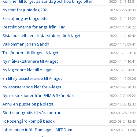
Kom ner till torget på söndag och köp bingolotter
2020-12-18 13:51
Nystart för juniorlag 2021
2020-12-16 20:38
Försäljning av bingolotter
2020-12-11 15:29
Restriktionerna förlängs från FHM
2020-11-17 20:22
Sista pusselbiten i ledarstaben för A-laget
2020-11-12 18:42
Välkommen Johan Sandh
2020-11-12 09:41
Trotjänaren förlänger i A-laget
2020-11-11 21:16
Ny målvaktstränare till A-laget
2020-11-11 10:41
Ny lagledare klar till A-laget
2020-11-10 20:01
En till ny assisterande till A-laget
2020-11-10 09:26
Ny assisterande klar för A-laget
2020-11-09 20:30
Nya restriktioner från FHM & Skåneboll
2020-10-29 09:22
Ännu en pusselbit på plats!
2020-10-22 12:32
Stort stort grattis till våra herrar!
2020-09-25 23:39
Fc Rosengård kom på besök
2020-09-24 12:43
Information inför Damlaget - MFF Dam
2020-09-10 13:05