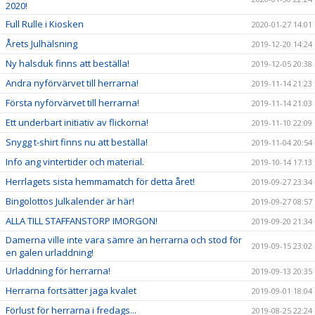
2020!
Full Rulle i Kiosken
2020-01-27 14:01
Årets Julhälsning
2019-12-20 14:24
Ny halsduk finns att beställa!
2019-12-05 20:38
Andra nyförvärvet till herrarna!
2019-11-14 21:23
Första nyförvärvet till herrarna!
2019-11-14 21:03
Ett underbart initiativ av flickorna!
2019-11-10 22:09
Snygg t-shirt finns nu att beställa!
2019-11-04 20:54
Info ang vintertider och material.
2019-10-14 17:13
Herrlagets sista hemmamatch för detta året!
2019-09-27 23:34
Bingolottos Julkalender är här!
2019-09-27 08:57
ALLA TILL STAFFANSTORP IMORGON!
2019-09-20 21:34
Damerna ville inte vara sämre än herrarna och stod för
2019-09-15 23:02
en galen urladdning!
Urladdning för herrarna!
2019-09-13 20:35
Herrarna fortsätter jaga kvalet
2019-09-01 18:04
Förlust för herrarna i fredags...
2019-08-25 22:24