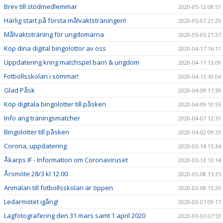
Brev till stödmedlemmar
2020-05-12 08:51
Härlig start på första målvaktsträningen!
2020-05-07 21:29
Målvaktsträning för ungdomarna
2020-05-05 21:37
Köp dina digital bingolottor av oss
2020-04-17 16:11
Uppdatering kring matchspel barn & ungdom
2020-04-17 13:09
Fotbollsskolan i sommar!
2020-04-15 10:04
Glad Påsk
2020-04-09 17:39
Köp digitala bingolotter till påsken
2020-04-09 10:55
Info ang träningsmatcher
2020-04-07 12:31
Bingolotter till påsken
2020-04-02 09:33
Corona, uppdatering
2020-03-14 15:34
Åkarps IF - Information om Coronaviruset
2020-03-13 13:14
Årsmöte 28/3 kl 12.00
2020-03-08 15:35
Anmälan till fotbollsskolan är öppen
2020-03-08 15:29
Ledarmötet igång!
2020-03-07 09:17
Lagfotografering den 31 mars samt 1 april 2020
2020-03-03 07:53