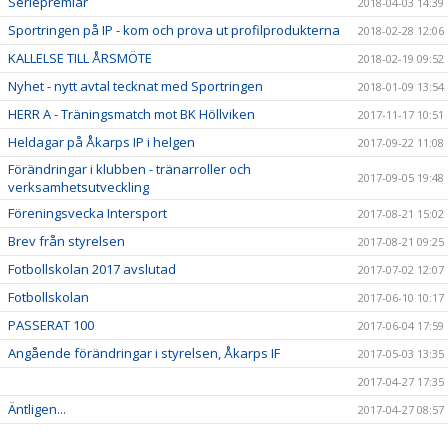
Seriepremiär
2018-04-03 14:39
Sportringen på IP - kom och prova ut profilprodukterna
2018-02-28 12:06
KALLELSE TILL ÅRSMÖTE
2018-02-19 09:52
Nyhet - nytt avtal tecknat med Sportringen
2018-01-09 13:54
HERR A - Träningsmatch mot BK Höllviken
2017-11-17 10:51
Heldagar på Åkarps IP i helgen
2017-09-22 11:08
Förändringar i klubben - tränarroller och
2017-09-05 19:48
verksamhetsutveckling
Föreningsvecka Intersport
2017-08-21 15:02
Brev från styrelsen
2017-08-21 09:25
Fotbollskolan 2017 avslutad
2017-07-02 12:07
Fotbollskolan
2017-06-10 10:17
PASSERAT 100
2017-06-04 17:59
Angående förändringar i styrelsen, Åkarps IF
2017-05-03 13:35
2017-04-27 17:35
Äntligen...
2017-04-27 08:57
Sommarens Fotbollskola 2017 - Anmäl redan nu!
2017-03-20 07:48