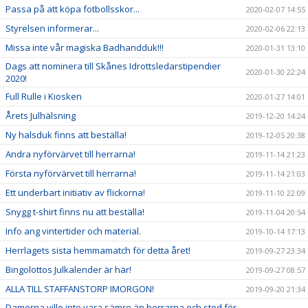
Passa på att köpa fotbollsskor...
2020-02-07 14:55
Styrelsen informerar...
2020-02-06 22:13
Missa inte vår magiska Badhandduk!!!
2020-01-31 13:10
Dags att nominera till Skånes Idrottsledarstipendier
2020-01-30 22:24
2020!
Full Rulle i Kiosken
2020-01-27 14:01
Årets Julhälsning
2019-12-20 14:24
Ny halsduk finns att beställa!
2019-12-05 20:38
Andra nyförvärvet till herrarna!
2019-11-14 21:23
Första nyförvärvet till herrarna!
2019-11-14 21:03
Ett underbart initiativ av flickorna!
2019-11-10 22:09
Snygg t-shirt finns nu att beställa!
2019-11-04 20:54
Info ang vintertider och material.
2019-10-14 17:13
Herrlagets sista hemmamatch för detta året!
2019-09-27 23:34
Bingolottos Julkalender är här!
2019-09-27 08:57
ALLA TILL STAFFANSTORP IMORGON!
2019-09-20 21:34
Damerna ville inte vara sämre än herrarna och stod för