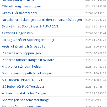
Tillskott i ungdomsgruppen
2024-03-14 12:52
Åkarp IF; Årsmöte 9 april
2024-03-13 11:15
Nu säljer vi Påskbingolotter till den 31 mars, Påskdagen
2024-02-26 10:20
Skokväll med Sportringen & PUMA 27/2
2024-02-21 14:48
Grattis till Högvinsten!
2024-02-05 11:41
Lördag 3/2 håller Sportringen stängt
2024-01-22 10:28
Årets julhälsning från oss till er!
2023-12-20 14:48
Planerna är nu öppna igen
2023-12-09 09:00
Planerna fortsatt stängda tillsvidare
2023-12-04 10:48
Alla planer stängda i helgen
2023-12-01 20:02
Sportringens öppettider Jul & Nyår
2023-11-30 11:04
ALL TRÄNING INSTÄLLD, 30/11
2023-11-30 09:49
Gå fotboll på IP på Torsdagar
2023-11-21 15:17
All träning inställd idag 7 augusti
2023-08-07 15:06
Sportringen har semesterstängt
2023-06-19 08:32
Rätt dag för uppstartsmöte
2023-06-12 10:20