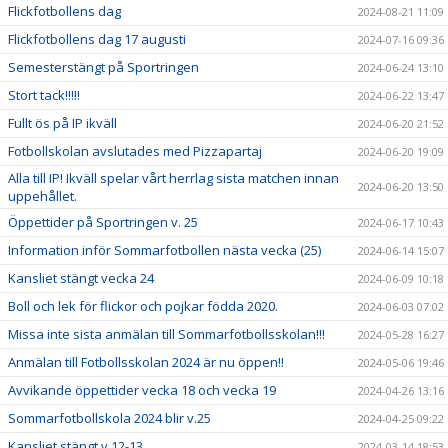
Flickfotbollens dag
2024-08-21 11:09
Flickfotbollens dag 17 augusti
2024-07-16 09:36
Semesterstängt på Sportringen
2024-06-24 13:10
Stort tack!!!!!
2024-06-22 13:47
Fullt ös på IP ikväll
2024-06-20 21:52
Fotbollskolan avslutades med Pizzapartaj
2024-06-20 19:09
Alla till IP! Ikväll spelar vårt herrlag sista matchen innan
2024-06-20 13:50
uppehållet.
Öppettider på Sportringen v. 25
2024-06-17 10:43
Information inför Sommarfotbollen nästa vecka (25)
2024-06-14 15:07
Kansliet stängt vecka 24
2024-06-09 10:18
Boll och lek för flickor och pojkar födda 2020.
2024-06-03 07:02
Missa inte sista anmälan till Sommarfotbollsskolan!!!
2024-05-28 16:27
Anmälan till Fotbollsskolan 2024 är nu öppen!!
2024-05-06 19:46
Avvikande öppettider vecka 18 och vecka 19
2024-04-26 13:16
Sommarfotbollskola 2024 blir v.25
2024-04-25 09:22
Kansliet stängt v 12-13
2024-03-14 18:53