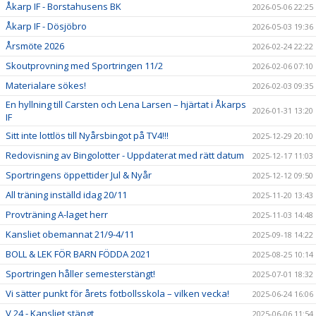
Åkarp IF - Borstahusens BK
2026-05-06 22:25
Åkarp IF - Dösjöbro
2026-05-03 19:36
Årsmöte 2026
2026-02-24 22:22
Skoutprovning med Sportringen 11/2
2026-02-06 07:10
Materialare sökes!
2026-02-03 09:35
En hyllning till Carsten och Lena Larsen – hjärtat i Åkarps
2026-01-31 13:20
IF
Sitt inte lottlös till Nyårsbingot på TV4!!!
2025-12-29 20:10
Redovisning av Bingolotter - Uppdaterat med rätt datum
2025-12-17 11:03
Sportringens öppettider Jul & Nyår
2025-12-12 09:50
All träning inställd idag 20/11
2025-11-20 13:43
Provträning A-laget herr
2025-11-03 14:48
Kansliet obemannat 21/9-4/11
2025-09-18 14:22
BOLL & LEK FÖR BARN FÖDDA 2021
2025-08-25 10:14
Sportringen håller semesterstängt!
2025-07-01 18:32
Vi sätter punkt för årets fotbollsskola – vilken vecka!
2025-06-24 16:06
V 24 - Kansliet stängt
2025-06-06 11:54