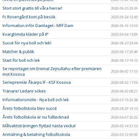
Stort stort grattis till våra herrar!
2020-09-25 23:39
Fc Rosengård kom på besök
2020-09-24 12:43
Information inför Damlaget - MFF Dam
2020-09-10 13:05
Kvarglömda kläder på IP
2020-09-04 15:09
Succé för nya boll och lek!
2020-08-27 23:06
Matcher & publik
2020-08-17 20:49
Start för boll och lek
2020-08-17 19:12
Se reportaget om Eremal Zejnullahu efter premiären
2020-08-02 17:13
mot Kosova
Seriepremiär Åkarps IF - KSF Kosova
2020-08-02 17:06
Tränare/ Ledare sökes
2020-08-02 08:21
Informationsmöte - Nya boll och lek
2020-07-15 20:38
Årets fotbollskola blev succé
2020-06-29 19:13
Årets fotbollskola är nu fulltecknad
2020-06-07 20:22
Målvaktsträningen flyttad nästa vecka!
2020-05-14 21:13
Anmälning & betalning fotbollsskola
2020-05-12 09:00