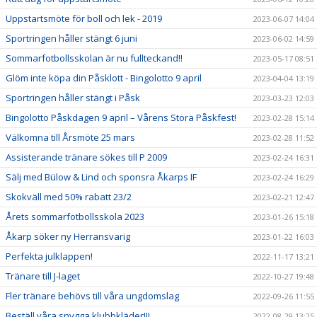
Uppstartsmöte för boll och lek - 2019
2023-06-07 14:04
Sportringen håller stängt 6 juni
2023-06-02 14:59
Sommarfotbollsskolan är nu fullteckand!!
2023-05-17 08:51
Glöm inte köpa din Påsklott - Bingolotto 9 april
2023-04-04 13:19
Sportringen håller stängt i Påsk
2023-03-23 12:03
Bingolotto Påskdagen 9 april – Vårens Stora Påskfest!
2023-02-28 15:14
Välkomna till Årsmöte 25 mars
2023-02-28 11:52
Assisterande tränare sökes till P 2009
2023-02-24 16:31
Sälj med Bülow & Lind och sponsra Åkarps IF
2023-02-24 16:29
Skokväll med 50% rabatt 23/2
2023-02-21 12:47
Årets sommarfotbollsskola 2023
2023-01-26 15:18
Åkarp söker ny Herransvarig
2023-01-22 16:03
Perfekta julklappen!
2022-11-17 13:21
Tränare till J-laget
2022-10-27 19:48
Fler tränare behövs till våra ungdomslag
2022-09-26 11:55
Beställ våra snygga klubbkläder!!!
2022-08-29 13:25