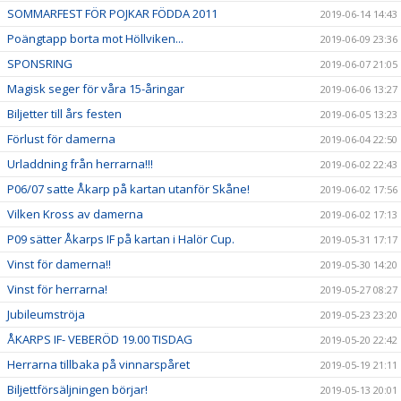
SOMMARFEST FÖR POJKAR FÖDDA 2011
2019-06-14 14:43
Poängtapp borta mot Höllviken...
2019-06-09 23:36
SPONSRING
2019-06-07 21:05
Magisk seger för våra 15-åringar
2019-06-06 13:27
Biljetter till års festen
2019-06-05 13:23
Förlust för damerna
2019-06-04 22:50
Urladdning från herrarna!!!
2019-06-02 22:43
P06/07 satte Åkarp på kartan utanför Skåne!
2019-06-02 17:56
Vilken Kross av damerna
2019-06-02 17:13
P09 sätter Åkarps IF på kartan i Halör Cup.
2019-05-31 17:17
Vinst för damerna!!
2019-05-30 14:20
Vinst för herrarna!
2019-05-27 08:27
Jubileumströja
2019-05-23 23:20
ÅKARPS IF- VEBERÖD 19.00 TISDAG
2019-05-20 22:42
Herrarna tillbaka på vinnarspåret
2019-05-19 21:11
Biljettförsäljningen börjar!
2019-05-13 20:01