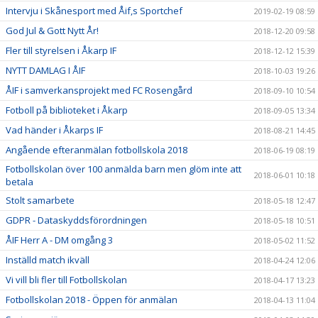
Intervju i Skånesport med Åif,s Sportchef
2019-02-19 08:59
God Jul & Gott Nytt År!
2018-12-20 09:58
Fler till styrelsen i Åkarp IF
2018-12-12 15:39
NYTT DAMLAG I ÅIF
2018-10-03 19:26
ÅIF i samverkansprojekt med FC Rosengård
2018-09-10 10:54
Fotboll på biblioteket i Åkarp
2018-09-05 13:34
Vad händer i Åkarps IF
2018-08-21 14:45
Angående efteranmälan fotbollskola 2018
2018-06-19 08:19
Fotbollskolan över 100 anmälda barn men glöm inte att
2018-06-01 10:18
betala
Stolt samarbete
2018-05-18 12:47
GDPR - Dataskyddsförordningen
2018-05-18 10:51
ÅIF Herr A - DM omgång 3
2018-05-02 11:52
Inställd match ikväll
2018-04-24 12:06
Vi vill bli fler till Fotbollskolan
2018-04-17 13:23
Fotbollskolan 2018 - Öppen för anmälan
2018-04-13 11:04