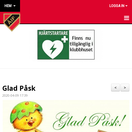
HEM
LOGGA IN
HEM
NYHETER
KALENDER
MATCHER
KONTAKT TILL VÅRA LAG
Glad Påsk
<
>
KONTAKT ÅKARP IF
2020-04-09 17:39
OM FÖRENINGEN
DOKUMENT
BESTÄLL VÅRA KLUBBKLÄDER