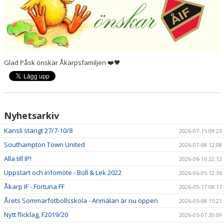
Glad Påsk önskar Åkarpsfamiljen ❤️🖤
Nyhetsarkiv
Kansli stängt 27/7-10/8
2026-07-15 09:23
Southampton Town United
2026-07-08 12:08
Alla till IP!
2026-06-16 22:12
Uppstart och infomöte - Boll & Lek 2022
2026-06-05 12:36
Åkarp IF - Fortuna FF
2026-05-17 08:17
Årets Sommarfotbollsskola - Anmälan är nu öppen
2026-05-08 15:21
Nytt flicklag, F2019/20
2026-05-07 20:09