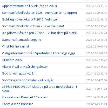
Uppstartsmöte boll & lek (födda 2021)
2025-06-03 13:37
Sommarfotbollsskolan 2025 - Anmälan är nu öppen
2025-05-20 15:45
Guldregn över Åkarp P-2010 i Vellinge!
2025-03-23 13:19
Sommarfotboll blir V.25 iår - Save the date!
2025-03-05 17:45
Bingolotto Påskdagen 20 april - Vi har dem på plats!
2025-03-05 17:41
Damerna hämtade segern!
2025-03-02 13:01
Vinst för herrarna!
2025-02-09 09:45
Viktig information från SportAdmin Föreningslogga
2025-02-06 09:37
Årsmöte 2025
2025-01-27 16:42
Åkarp IF säljer Nyårsbingolotter
2024-12-27 16:38
God jul och gott nytt år!
2024-12-22 12:19
Sportringens öppettider - Jul & Nyår
2024-12-04 20:58
LB HUS INDOOR CUP slutade på topp med pokalen i
2024-11-29 11:21
skyn!
Kontakt med Kansliet / Carsten
2024-10-08 19:43
Kontakt med kansliet
2024-09-23 15:21