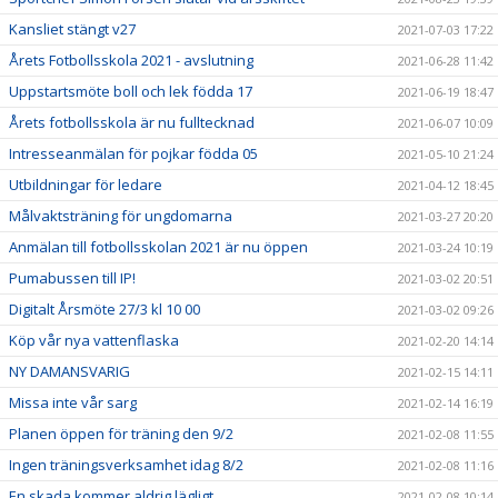
Kansliet stängt v27
2021-07-03 17:22
Årets Fotbollsskola 2021 - avslutning
2021-06-28 11:42
Uppstartsmöte boll och lek födda 17
2021-06-19 18:47
Årets fotbollsskola är nu fulltecknad
2021-06-07 10:09
Intresseanmälan för pojkar födda 05
2021-05-10 21:24
Utbildningar för ledare
2021-04-12 18:45
Målvaktsträning för ungdomarna
2021-03-27 20:20
Anmälan till fotbollsskolan 2021 är nu öppen
2021-03-24 10:19
Pumabussen till IP!
2021-03-02 20:51
Digitalt Årsmöte 27/3 kl 10 00
2021-03-02 09:26
Köp vår nya vattenflaska
2021-02-20 14:14
NY DAMANSVARIG
2021-02-15 14:11
Missa inte vår sarg
2021-02-14 16:19
Planen öppen för träning den 9/2
2021-02-08 11:55
Ingen träningsverksamhet idag 8/2
2021-02-08 11:16
En skada kommer aldrig lägligt...
2021-02-08 10:14