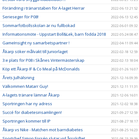
Förändring i tränarstaben för A-laget Herrar
2022-06-13 21:52
Serieseger för P08!
2022-06-13 12:45
Sommarfotbollsskolan är nu fullbokad
2022-06-01 09:32
Informationsmöte - Uppstart Boll&Lek, barn födda 2018
2022-05-24 08:47
GameInsight ny samarbetspartner !
2022-04-11 09:44
Åkarp söker målvakt till Juniorlaget
2022-02-18 12:59
3:e plats för P08 i Skånes Vintermästerskap
2022-02-13 18:04
Köp ett Åkarp IF & Co Meal på McDonalds
2022-01-26 16:07
Årets Julhälsning
2021-12-16 09:39
Välkommen Matarr Guy!
2021-12-11 11:31
A-lagets tränare lämnar Åkarp
2021-12-06 16:01
Sportringen har ny adress
2021-12-02 18:38
Succé för diabetesinsamlingen!
2021-09-27 12:59
Sportringen kommer till IP
2021-08-27 18:17
Åkarp vs Nike - Matchen mot barndiabetes
2021-08-25 16:23
Sportchef Simon Forsén slutar vid årsskiftet
2021-08-23 19:39