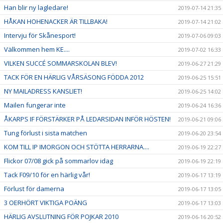
Han blir ny lagledare!
2019-07-14 21:35
HÅKAN HOHENACKER ÄR TILLBAKA!
2019-07-14 21:02
Intervju för Skånesport!
2019-07-06 09:03
Välkommen hem KE....
2019-07-02 16:33
VILKEN SUCCÉ SOMMARSKOLAN BLEV!
2019-06-27 21:29
TACK FÖR EN HÄRLIG VÅRSÄSONG FÖDDA 2012
2019-06-25 15:51
NY MAILADRESS KANSLIET!
2019-06-25 14:02
Mailen fungerar inte
2019-06-24 16:36
ÅKARPS IF FÖRSTÄRKER PÅ LEDARSIDAN INFÖR HÖSTEN!
2019-06-21 09:06
Tung förlust i sista matchen
2019-06-20 23:54
KOM TILL IP IMORGON OCH STÖTTA HERRARNA....
2019-06-19 22:27
Flickor 07/08 gick på sommarlov idag
2019-06-19 22:19
Tack F09/10 för en härlig vår!
2019-06-17 13:19
Förlust för damerna
2019-06-17 13:05
3 OERHÖRT VIKTIGA POÄNG
2019-06-17 13:03
HÄRLIG AVSLUTNING FÖR POJKAR 2010
2019-06-16 20:52