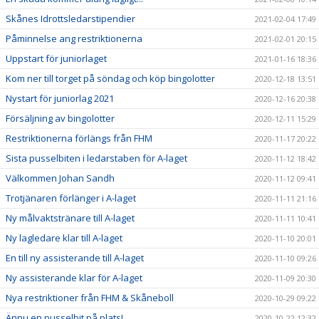
Skånes Idrottsledarstipendier
2021-02-04 17:49
Påminnelse ang restriktionerna
2021-02-01 20:15
Uppstart för juniorlaget
2021-01-16 18:36
Kom ner till torget på söndag och köp bingolotter
2020-12-18 13:51
Nystart för juniorlag 2021
2020-12-16 20:38
Försäljning av bingolotter
2020-12-11 15:29
Restriktionerna förlängs från FHM
2020-11-17 20:22
Sista pusselbiten i ledarstaben för A-laget
2020-11-12 18:42
Välkommen Johan Sandh
2020-11-12 09:41
Trotjänaren förlänger i A-laget
2020-11-11 21:16
Ny målvaktstränare till A-laget
2020-11-11 10:41
Ny lagledare klar till A-laget
2020-11-10 20:01
En till ny assisterande till A-laget
2020-11-10 09:26
Ny assisterande klar för A-laget
2020-11-09 20:30
Nya restriktioner från FHM & Skåneboll
2020-10-29 09:22
Ännu en pusselbit på plats!
2020-10-22 12:32