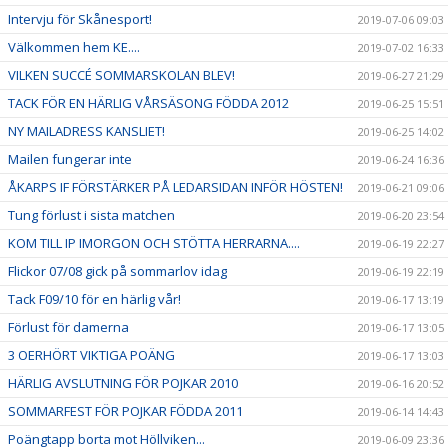
Intervju för Skånesport!
2019-07-06 09:03
Välkommen hem KE....
2019-07-02 16:33
VILKEN SUCCÉ SOMMARSKOLAN BLEV!
2019-06-27 21:29
TACK FÖR EN HÄRLIG VÅRSÄSONG FÖDDA 2012
2019-06-25 15:51
NY MAILADRESS KANSLIET!
2019-06-25 14:02
Mailen fungerar inte
2019-06-24 16:36
ÅKARPS IF FÖRSTÄRKER PÅ LEDARSIDAN INFÖR HÖSTEN!
2019-06-21 09:06
Tung förlust i sista matchen
2019-06-20 23:54
KOM TILL IP IMORGON OCH STÖTTA HERRARNA....
2019-06-19 22:27
Flickor 07/08 gick på sommarlov idag
2019-06-19 22:19
Tack F09/10 för en härlig vår!
2019-06-17 13:19
Förlust för damerna
2019-06-17 13:05
3 OERHÖRT VIKTIGA POÄNG
2019-06-17 13:03
HÄRLIG AVSLUTNING FÖR POJKAR 2010
2019-06-16 20:52
SOMMARFEST FÖR POJKAR FÖDDA 2011
2019-06-14 14:43
Poängtapp borta mot Höllviken...
2019-06-09 23:36