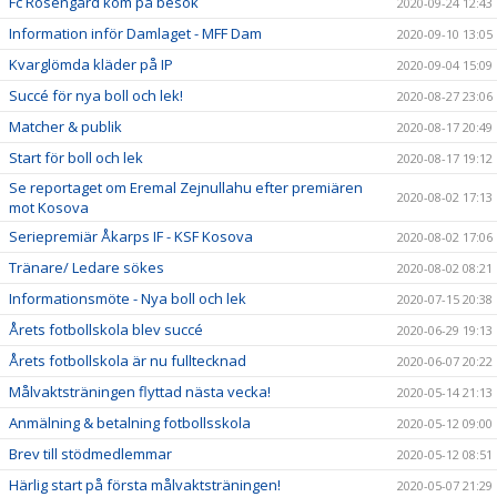
Fc Rosengård kom på besök
2020-09-24 12:43
Information inför Damlaget - MFF Dam
2020-09-10 13:05
Kvarglömda kläder på IP
2020-09-04 15:09
Succé för nya boll och lek!
2020-08-27 23:06
Matcher & publik
2020-08-17 20:49
Start för boll och lek
2020-08-17 19:12
Se reportaget om Eremal Zejnullahu efter premiären
2020-08-02 17:13
mot Kosova
Seriepremiär Åkarps IF - KSF Kosova
2020-08-02 17:06
Tränare/ Ledare sökes
2020-08-02 08:21
Informationsmöte - Nya boll och lek
2020-07-15 20:38
Årets fotbollskola blev succé
2020-06-29 19:13
Årets fotbollskola är nu fulltecknad
2020-06-07 20:22
Målvaktsträningen flyttad nästa vecka!
2020-05-14 21:13
Anmälning & betalning fotbollsskola
2020-05-12 09:00
Brev till stödmedlemmar
2020-05-12 08:51
Härlig start på första målvaktsträningen!
2020-05-07 21:29