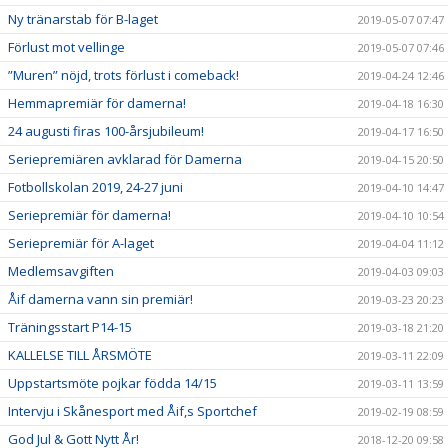
Ny tränarstab för B-laget
2019-05-07 07:47
Förlust mot vellinge
2019-05-07 07:46
”Muren” nöjd, trots förlust i comeback!
2019-04-24 12:46
Hemmapremiär för damerna!
2019-04-18 16:30
24 augusti firas 100-årsjubileum!
2019-04-17 16:50
Seriepremiären avklarad för Damerna
2019-04-15 20:50
Fotbollskolan 2019, 24-27 juni
2019-04-10 14:47
Seriepremiär för damerna!
2019-04-10 10:54
Seriepremiär för A-laget
2019-04-04 11:12
Medlemsavgiften
2019-04-03 09:03
Åif damerna vann sin premiär!
2019-03-23 20:23
Träningsstart P14-15
2019-03-18 21:20
KALLELSE TILL ÅRSMÖTE
2019-03-11 22:09
Uppstartsmöte pojkar födda 14/15
2019-03-11 13:59
Intervju i Skånesport med Åif,s Sportchef
2019-02-19 08:59
God Jul & Gott Nytt År!
2018-12-20 09:58