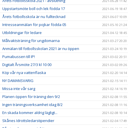
Årets Fotbollsskola 2021 - avslutning
2021-06-28 11:42
Uppstartsmöte boll och lek födda 17
2021-06-19 18:47
Årets fotbollsskola är nu fulltecknad
2021-06-07 10:09
Intresseanmälan för pojkar födda 05
2021-05-10 21:24
Utbildningar för ledare
2021-04-12 18:45
Målvaktsträning för ungdomarna
2021-03-27 20:20
Anmälan till fotbollsskolan 2021 är nu öppen
2021-03-24 10:19
Pumabussen till IP!
2021-03-02 20:51
Digitalt Årsmöte 27/3 kl 10 00
2021-03-02 09:26
Köp vår nya vattenflaska
2021-02-20 14:14
NY DAMANSVARIG
2021-02-15 14:11
Missa inte vår sarg
2021-02-14 16:19
Planen öppen för träning den 9/2
2021-02-08 11:55
Ingen träningsverksamhet idag 8/2
2021-02-08 11:16
En skada kommer aldrig lägligt...
2021-02-08 10:14
Skånes Idrottsledarstipendier
2021-02-04 17:49