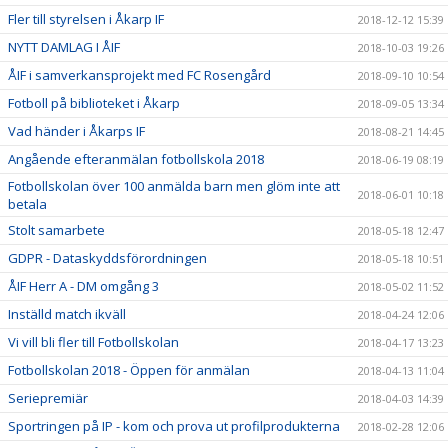
Fler till styrelsen i Åkarp IF
2018-12-12 15:39
NYTT DAMLAG I ÅIF
2018-10-03 19:26
ÅIF i samverkansprojekt med FC Rosengård
2018-09-10 10:54
Fotboll på biblioteket i Åkarp
2018-09-05 13:34
Vad händer i Åkarps IF
2018-08-21 14:45
Angående efteranmälan fotbollskola 2018
2018-06-19 08:19
Fotbollskolan över 100 anmälda barn men glöm inte att
2018-06-01 10:18
betala
Stolt samarbete
2018-05-18 12:47
GDPR - Dataskyddsförordningen
2018-05-18 10:51
ÅIF Herr A - DM omgång 3
2018-05-02 11:52
Inställd match ikväll
2018-04-24 12:06
Vi vill bli fler till Fotbollskolan
2018-04-17 13:23
Fotbollskolan 2018 - Öppen för anmälan
2018-04-13 11:04
Seriepremiär
2018-04-03 14:39
Sportringen på IP - kom och prova ut profilprodukterna
2018-02-28 12:06