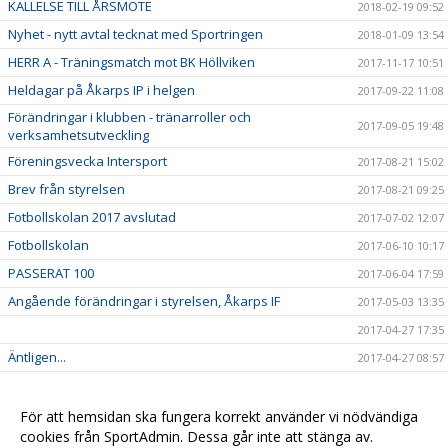
KALLELSE TILL ÅRSMÖTE
2018-02-19 09:52
Nyhet - nytt avtal tecknat med Sportringen
2018-01-09 13:54
HERR A - Träningsmatch mot BK Höllviken
2017-11-17 10:51
Heldagar på Åkarps IP i helgen
2017-09-22 11:08
Förändringar i klubben - tränarroller och
2017-09-05 19:48
verksamhetsutveckling
Föreningsvecka Intersport
2017-08-21 15:02
Brev från styrelsen
2017-08-21 09:25
Fotbollskolan 2017 avslutad
2017-07-02 12:07
Fotbollskolan
2017-06-10 10:17
PASSERAT 100
2017-06-04 17:59
Angående förändringar i styrelsen, Åkarps IF
2017-05-03 13:35
2017-04-27 17:35
Äntligen...
2017-04-27 08:57
Sommarens Fotbollskola 2017 - Anmäl redan nu!
2017-03-20 07:48
Nyheter i profilsortimentet
2017-02-03 08:10
För att hemsidan ska fungera korrekt använder vi nödvändiga
cookies från SportAdmin. Dessa går inte att stänga av.
Utbildning genomförd
2016-12-12 20:40