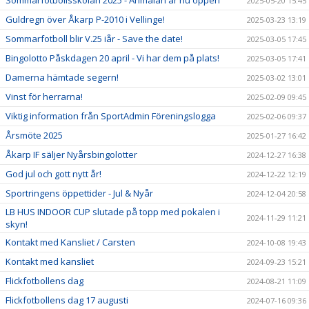
Sommarfotbollsskolan 2025 - Anmälan är nu öppen
2025-05-20 15:45
Guldregn över Åkarp P-2010 i Vellinge!
2025-03-23 13:19
Sommarfotboll blir V.25 iår - Save the date!
2025-03-05 17:45
Bingolotto Påskdagen 20 april - Vi har dem på plats!
2025-03-05 17:41
Damerna hämtade segern!
2025-03-02 13:01
Vinst för herrarna!
2025-02-09 09:45
Viktig information från SportAdmin Föreningslogga
2025-02-06 09:37
Årsmöte 2025
2025-01-27 16:42
Åkarp IF säljer Nyårsbingolotter
2024-12-27 16:38
God jul och gott nytt år!
2024-12-22 12:19
Sportringens öppettider - Jul & Nyår
2024-12-04 20:58
LB HUS INDOOR CUP slutade på topp med pokalen i
2024-11-29 11:21
skyn!
Kontakt med Kansliet / Carsten
2024-10-08 19:43
Kontakt med kansliet
2024-09-23 15:21
Flickfotbollens dag
2024-08-21 11:09
Flickfotbollens dag 17 augusti
2024-07-16 09:36