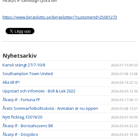
Åkarps IF samtidigt! Lycka till!!
https://www.bingolotto.se/bingolotter/?customerId=25001273
Nyhetsarkiv
Kansli stängt 27/7-10/8
2026-07-15 09:23
Southampton Town United
2026-07-08 12:08
Alla till IP!
2026-06-16 22:12
Uppstart och infomöte - Boll & Lek 2022
2026-06-05 12:36
Åkarp IF - Fortuna FF
2026-05-17 08:17
Årets Sommarfotbollsskola - Anmälan är nu öppen
2026-05-08 15:21
Nytt flicklag, F2019/20
2026-05-07 20:09
Åkarp IF - Borstahusens BK
2026-05-06 22:25
Åkarp IF - Dösjöbro
2026-05-03 19:36