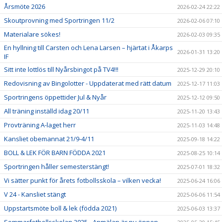
Årsmöte 2026
2026-02-24 22:22
Skoutprovning med Sportringen 11/2
2026-02-06 07:10
Materialare sökes!
2026-02-03 09:35
En hyllning till Carsten och Lena Larsen – hjärtat i Åkarps
2026-01-31 13:20
IF
Sitt inte lottlös till Nyårsbingot på TV4!!!
2025-12-29 20:10
Redovisning av Bingolotter - Uppdaterat med rätt datum
2025-12-17 11:03
Sportringens öppettider Jul & Nyår
2025-12-12 09:50
All träning inställd idag 20/11
2025-11-20 13:43
Provträning A-laget herr
2025-11-03 14:48
Kansliet obemannat 21/9-4/11
2025-09-18 14:22
BOLL & LEK FÖR BARN FÖDDA 2021
2025-08-25 10:14
Sportringen håller semesterstängt!
2025-07-01 18:32
Vi sätter punkt för årets fotbollsskola – vilken vecka!
2025-06-24 16:06
V 24 - Kansliet stängt
2025-06-06 11:54
Uppstartsmöte boll & lek (födda 2021)
2025-06-03 13:37