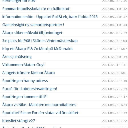
Serieseger för P08!
2022-06-13 12:45
Sommarfotbollsskolan är nu fullbokad
2022-06-01 09:32
Informationsmöte - Uppstart Boll&Lek, barn födda 2018
2022-05-24 08:47
GameInsight ny samarbetspartner !
2022-04-11 09:44
Åkarp söker målvakt till Juniorlaget
2022-02-18 12:59
3:e plats för P08 i Skånes Vintermästerskap
2022-02-13 18:04
Köp ett Åkarp IF & Co Meal på McDonalds
2022-01-26 16:07
Årets Julhälsning
2021-12-16 09:39
Välkommen Matarr Guy!
2021-12-11 11:31
A-lagets tränare lämnar Åkarp
2021-12-06 16:01
Sportringen har ny adress
2021-12-02 18:38
Succé för diabetesinsamlingen!
2021-09-27 12:59
Sportringen kommer till IP
2021-08-27 18:17
Åkarp vs Nike - Matchen mot barndiabetes
2021-08-25 16:23
Sportchef Simon Forsén slutar vid årsskiftet
2021-08-23 19:39
Kansliet stängt v27
2021-07-03 17:22