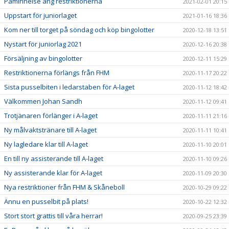
Påminnelse ang restriktionerna
2021-02-01 20:15
Uppstart för juniorlaget
2021-01-16 18:36
Kom ner till torget på söndag och köp bingolotter
2020-12-18 13:51
Nystart för juniorlag 2021
2020-12-16 20:38
Försäljning av bingolotter
2020-12-11 15:29
Restriktionerna förlängs från FHM
2020-11-17 20:22
Sista pusselbiten i ledarstaben för A-laget
2020-11-12 18:42
Välkommen Johan Sandh
2020-11-12 09:41
Trotjänaren förlänger i A-laget
2020-11-11 21:16
Ny målvaktstränare till A-laget
2020-11-11 10:41
Ny lagledare klar till A-laget
2020-11-10 20:01
En till ny assisterande till A-laget
2020-11-10 09:26
Ny assisterande klar för A-laget
2020-11-09 20:30
Nya restriktioner från FHM & Skåneboll
2020-10-29 09:22
Ännu en pusselbit på plats!
2020-10-22 12:32
Stort stort grattis till våra herrar!
2020-09-25 23:39