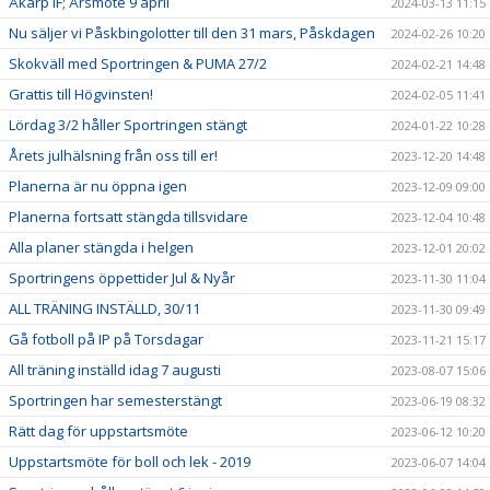
Åkarp IF; Årsmöte 9 april
2024-03-13 11:15
Nu säljer vi Påskbingolotter till den 31 mars, Påskdagen
2024-02-26 10:20
Skokväll med Sportringen & PUMA 27/2
2024-02-21 14:48
Grattis till Högvinsten!
2024-02-05 11:41
Lördag 3/2 håller Sportringen stängt
2024-01-22 10:28
Årets julhälsning från oss till er!
2023-12-20 14:48
Planerna är nu öppna igen
2023-12-09 09:00
Planerna fortsatt stängda tillsvidare
2023-12-04 10:48
Alla planer stängda i helgen
2023-12-01 20:02
Sportringens öppettider Jul & Nyår
2023-11-30 11:04
ALL TRÄNING INSTÄLLD, 30/11
2023-11-30 09:49
Gå fotboll på IP på Torsdagar
2023-11-21 15:17
All träning inställd idag 7 augusti
2023-08-07 15:06
Sportringen har semesterstängt
2023-06-19 08:32
Rätt dag för uppstartsmöte
2023-06-12 10:20
Uppstartsmöte för boll och lek - 2019
2023-06-07 14:04