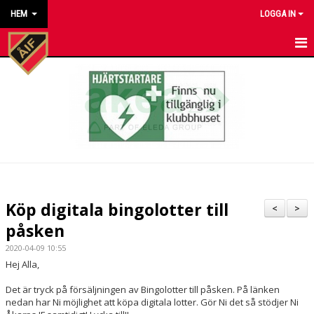
HEM
LOGGA IN
HEM
NYHETER
KALENDER
MATCHER
KONTAKT TILL VÅRA LAG
Köp digitala bingolotter till
<
>
KONTAKT ÅKARP IF
påsken
2020-04-09 10:55
OM FÖRENINGEN
Hej Alla,
DOKUMENT
Det är tryck på försäljningen av Bingolotter till påsken. På länken
nedan har Ni möjlighet att köpa digitala lotter. Gör Ni det så stödjer Ni
BESTÄLL VÅRA KLUBBKLÄDER