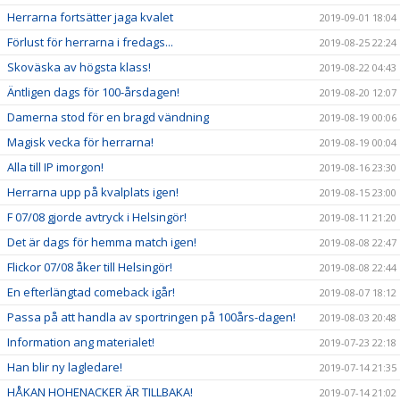
Herrarna fortsätter jaga kvalet
2019-09-01 18:04
Förlust för herrarna i fredags...
2019-08-25 22:24
Skoväska av högsta klass!
2019-08-22 04:43
Äntligen dags för 100-årsdagen!
2019-08-20 12:07
Damerna stod för en bragd vändning
2019-08-19 00:06
Magisk vecka för herrarna!
2019-08-19 00:04
Alla till IP imorgon!
2019-08-16 23:30
Herrarna upp på kvalplats igen!
2019-08-15 23:00
F 07/08 gjorde avtryck i Helsingör!
2019-08-11 21:20
Det är dags för hemma match igen!
2019-08-08 22:47
Flickor 07/08 åker till Helsingör!
2019-08-08 22:44
En efterlängtad comeback igår!
2019-08-07 18:12
Passa på att handla av sportringen på 100års-dagen!
2019-08-03 20:48
Information ang materialet!
2019-07-23 22:18
Han blir ny lagledare!
2019-07-14 21:35
HÅKAN HOHENACKER ÄR TILLBAKA!
2019-07-14 21:02