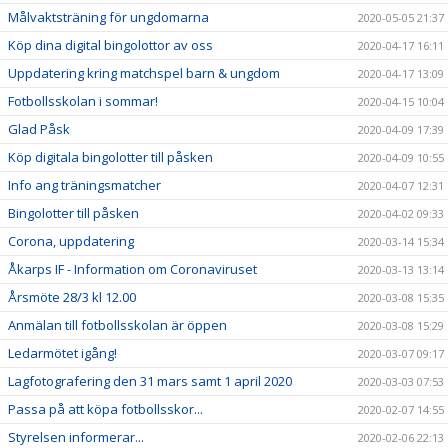
Målvaktsträning för ungdomarna
2020-05-05 21:37
Köp dina digital bingolottor av oss
2020-04-17 16:11
Uppdatering kring matchspel barn & ungdom
2020-04-17 13:09
Fotbollsskolan i sommar!
2020-04-15 10:04
Glad Påsk
2020-04-09 17:39
Köp digitala bingolotter till påsken
2020-04-09 10:55
Info ang träningsmatcher
2020-04-07 12:31
Bingolotter till påsken
2020-04-02 09:33
Corona, uppdatering
2020-03-14 15:34
Åkarps IF - Information om Coronaviruset
2020-03-13 13:14
Årsmöte 28/3 kl 12.00
2020-03-08 15:35
Anmälan till fotbollsskolan är öppen
2020-03-08 15:29
Ledarmötet igång!
2020-03-07 09:17
Lagfotografering den 31 mars samt 1 april 2020
2020-03-03 07:53
Passa på att köpa fotbollsskor...
2020-02-07 14:55
Styrelsen informerar...
2020-02-06 22:13