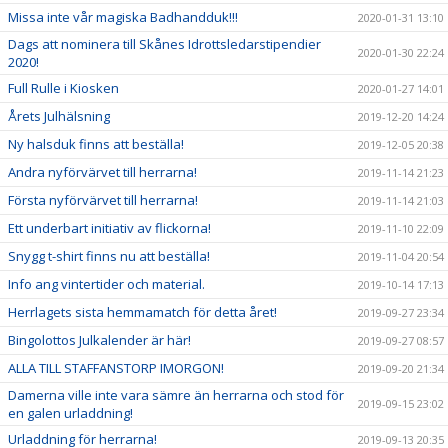
Missa inte vår magiska Badhandduk!!!
2020-01-31 13:10
Dags att nominera till Skånes Idrottsledarstipendier
2020-01-30 22:24
2020!
Full Rulle i Kiosken
2020-01-27 14:01
Årets Julhälsning
2019-12-20 14:24
Ny halsduk finns att beställa!
2019-12-05 20:38
Andra nyförvärvet till herrarna!
2019-11-14 21:23
Första nyförvärvet till herrarna!
2019-11-14 21:03
Ett underbart initiativ av flickorna!
2019-11-10 22:09
Snygg t-shirt finns nu att beställa!
2019-11-04 20:54
Info ang vintertider och material.
2019-10-14 17:13
Herrlagets sista hemmamatch för detta året!
2019-09-27 23:34
Bingolottos Julkalender är här!
2019-09-27 08:57
ALLA TILL STAFFANSTORP IMORGON!
2019-09-20 21:34
Damerna ville inte vara sämre än herrarna och stod för
2019-09-15 23:02
en galen urladdning!
Urladdning för herrarna!
2019-09-13 20:35