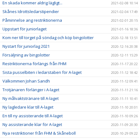
En skada kommer aldrig lägligt...
2021-02-08 10:14
Skånes Idrottsledarstipendier
2021-02-04 17:49
Påminnelse ang restriktionerna
2021-02-01 20:15
Uppstart för juniorlaget
2021-01-16 18:36
Kom ner till torget på söndag och köp bingolotter
2020-12-18 13:51
Nystart för juniorlag 2021
2020-12-16 20:38
Försäljning av bingolotter
2020-12-11 15:29
Restriktionerna förlängs från FHM
2020-11-17 20:22
Sista pusselbiten i ledarstaben för A-laget
2020-11-12 18:42
Välkommen Johan Sandh
2020-11-12 09:41
Trotjänaren förlänger i A-laget
2020-11-11 21:16
Ny målvaktstränare till A-laget
2020-11-11 10:41
Ny lagledare klar till A-laget
2020-11-10 20:01
En till ny assisterande till A-laget
2020-11-10 09:26
Ny assisterande klar för A-laget
2020-11-09 20:30
Nya restriktioner från FHM & Skåneboll
2020-10-29 09:22