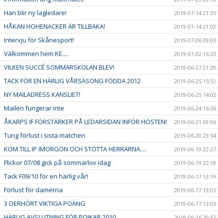
Han blir ny lagledare!
2019-07-14 21:35
HÅKAN HOHENACKER ÄR TILLBAKA!
2019-07-14 21:02
Intervju för Skånesport!
2019-07-06 09:03
Välkommen hem KE....
2019-07-02 16:33
VILKEN SUCCÉ SOMMARSKOLAN BLEV!
2019-06-27 21:29
TACK FÖR EN HÄRLIG VÅRSÄSONG FÖDDA 2012
2019-06-25 15:51
NY MAILADRESS KANSLIET!
2019-06-25 14:02
Mailen fungerar inte
2019-06-24 16:36
ÅKARPS IF FÖRSTÄRKER PÅ LEDARSIDAN INFÖR HÖSTEN!
2019-06-21 09:06
Tung förlust i sista matchen
2019-06-20 23:54
KOM TILL IP IMORGON OCH STÖTTA HERRARNA....
2019-06-19 22:27
Flickor 07/08 gick på sommarlov idag
2019-06-19 22:19
Tack F09/10 för en härlig vår!
2019-06-17 13:19
Förlust för damerna
2019-06-17 13:05
3 OERHÖRT VIKTIGA POÄNG
2019-06-17 13:03
HÄRLIG AVSLUTNING FÖR POJKAR 2010
2019-06-16 20:52