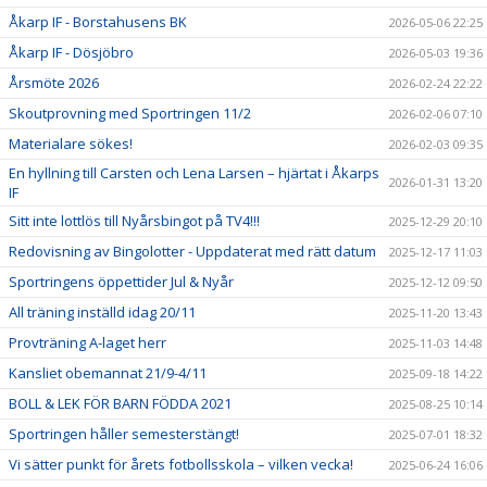
Åkarp IF - Borstahusens BK
2026-05-06 22:25
Åkarp IF - Dösjöbro
2026-05-03 19:36
Årsmöte 2026
2026-02-24 22:22
Skoutprovning med Sportringen 11/2
2026-02-06 07:10
Materialare sökes!
2026-02-03 09:35
En hyllning till Carsten och Lena Larsen – hjärtat i Åkarps
2026-01-31 13:20
IF
Sitt inte lottlös till Nyårsbingot på TV4!!!
2025-12-29 20:10
Redovisning av Bingolotter - Uppdaterat med rätt datum
2025-12-17 11:03
Sportringens öppettider Jul & Nyår
2025-12-12 09:50
All träning inställd idag 20/11
2025-11-20 13:43
Provträning A-laget herr
2025-11-03 14:48
Kansliet obemannat 21/9-4/11
2025-09-18 14:22
BOLL & LEK FÖR BARN FÖDDA 2021
2025-08-25 10:14
Sportringen håller semesterstängt!
2025-07-01 18:32
Vi sätter punkt för årets fotbollsskola – vilken vecka!
2025-06-24 16:06