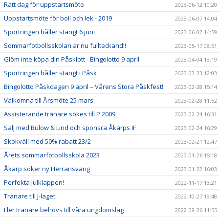
Rätt dag för uppstartsmöte
2023-06-12 10:20
Uppstartsmöte för boll och lek - 2019
2023-06-07 14:04
Sportringen håller stängt 6 juni
2023-06-02 14:59
Sommarfotbollsskolan är nu fullteckand!!
2023-05-17 08:51
Glöm inte köpa din Påsklott - Bingolotto 9 april
2023-04-04 13:19
Sportringen håller stängt i Påsk
2023-03-23 12:03
Bingolotto Påskdagen 9 april – Vårens Stora Påskfest!
2023-02-28 15:14
Välkomna till Årsmöte 25 mars
2023-02-28 11:52
Assisterande tränare sökes till P 2009
2023-02-24 16:31
Sälj med Bülow & Lind och sponsra Åkarps IF
2023-02-24 16:29
Skokväll med 50% rabatt 23/2
2023-02-21 12:47
Årets sommarfotbollsskola 2023
2023-01-26 15:18
Åkarp söker ny Herransvarig
2023-01-22 16:03
Perfekta julklappen!
2022-11-17 13:21
Tränare till J-laget
2022-10-27 19:48
Fler tränare behövs till våra ungdomslag
2022-09-26 11:55