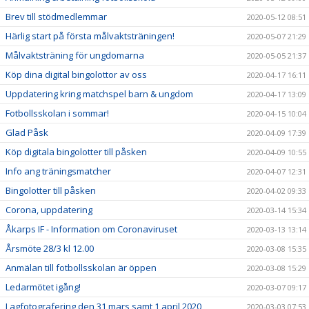
Brev till stödmedlemmar
2020-05-12 08:51
Härlig start på första målvaktsträningen!
2020-05-07 21:29
Målvaktsträning för ungdomarna
2020-05-05 21:37
Köp dina digital bingolottor av oss
2020-04-17 16:11
Uppdatering kring matchspel barn & ungdom
2020-04-17 13:09
Fotbollsskolan i sommar!
2020-04-15 10:04
Glad Påsk
2020-04-09 17:39
Köp digitala bingolotter till påsken
2020-04-09 10:55
Info ang träningsmatcher
2020-04-07 12:31
Bingolotter till påsken
2020-04-02 09:33
Corona, uppdatering
2020-03-14 15:34
Åkarps IF - Information om Coronaviruset
2020-03-13 13:14
Årsmöte 28/3 kl 12.00
2020-03-08 15:35
Anmälan till fotbollsskolan är öppen
2020-03-08 15:29
Ledarmötet igång!
2020-03-07 09:17
Lagfotografering den 31 mars samt 1 april 2020
2020-03-03 07:53