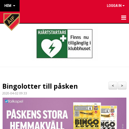
HEM
LOGGA IN
HEM
NYHETER
KALENDER
MATCHER
KONTAKT TILL VÅRA LAG
Bingolotter till påsken
<
>
KONTAKT ÅKARP IF
2020-04-02 09:33
OM FÖRENINGEN
DOKUMENT
BESTÄLL VÅRA KLUBBKLÄDER