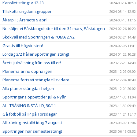
Kansliet stängt v 12-13
2024-03-14 18:53
Tillskott i ungdomsgruppen
2024-03-14 12:52
Åkarp IF; Årsmöte 9 april
2024-03-13 11:15
Nu säljer vi Påskbingolotter till den 31 mars, Påskdagen
2024-02-26 10:20
Skokväll med Sportringen & PUMA 27/2
2024-02-21 14:48
Grattis till Högvinsten!
2024-02-05 11:41
Lördag 3/2 håller Sportringen stängt
2024-01-22 10:28
Årets julhälsning från oss till er!
2023-12-20 14:48
Planerna är nu öppna igen
2023-12-09 09:00
Planerna fortsatt stängda tillsvidare
2023-12-04 10:48
Alla planer stängda i helgen
2023-12-01 20:02
Sportringens öppettider Jul & Nyår
2023-11-30 11:04
ALL TRÄNING INSTÄLLD, 30/11
2023-11-30 09:49
Gå fotboll på IP på Torsdagar
2023-11-21 15:17
All träning inställd idag 7 augusti
2023-08-07 15:06
Sportringen har semesterstängt
2023-06-19 08:32