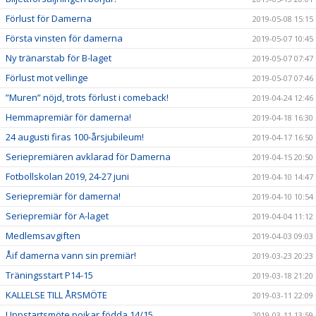
Förlust för Damerna
2019-05-08 15:15
Första vinsten för damerna
2019-05-07 10:45
Ny tränarstab för B-laget
2019-05-07 07:47
Förlust mot vellinge
2019-05-07 07:46
”Muren” nöjd, trots förlust i comeback!
2019-04-24 12:46
Hemmapremiär för damerna!
2019-04-18 16:30
24 augusti firas 100-årsjubileum!
2019-04-17 16:50
Seriepremiären avklarad för Damerna
2019-04-15 20:50
Fotbollskolan 2019, 24-27 juni
2019-04-10 14:47
Seriepremiär för damerna!
2019-04-10 10:54
Seriepremiär för A-laget
2019-04-04 11:12
Medlemsavgiften
2019-04-03 09:03
Åif damerna vann sin premiär!
2019-03-23 20:23
Träningsstart P14-15
2019-03-18 21:20
KALLELSE TILL ÅRSMÖTE
2019-03-11 22:09
Uppstartsmöte pojkar födda 14/15
2019-03-11 13:59