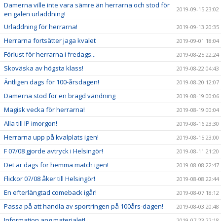
Damerna ville inte vara sämre än herrarna och stod för
2019-09-15 23:02
en galen urladdning!
Urladdning för herrarna!
2019-09-13 20:35
Herrarna fortsätter jaga kvalet
2019-09-01 18:04
Förlust för herrarna i fredags...
2019-08-25 22:24
Skoväska av högsta klass!
2019-08-22 04:43
Äntligen dags för 100-årsdagen!
2019-08-20 12:07
Damerna stod för en bragd vändning
2019-08-19 00:06
Magisk vecka för herrarna!
2019-08-19 00:04
Alla till IP imorgon!
2019-08-16 23:30
Herrarna upp på kvalplats igen!
2019-08-15 23:00
F 07/08 gjorde avtryck i Helsingör!
2019-08-11 21:20
Det är dags för hemma match igen!
2019-08-08 22:47
Flickor 07/08 åker till Helsingör!
2019-08-08 22:44
En efterlängtad comeback igår!
2019-08-07 18:12
Passa på att handla av sportringen på 100års-dagen!
2019-08-03 20:48
Information ang materialet!
2019-07-23 22:18