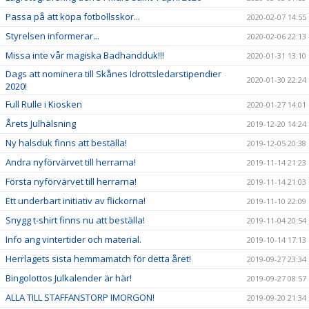
Passa på att köpa fotbollsskor...
2020-02-07 14:55
Styrelsen informerar...
2020-02-06 22:13
Missa inte vår magiska Badhandduk!!!
2020-01-31 13:10
Dags att nominera till Skånes Idrottsledarstipendier
2020-01-30 22:24
2020!
Full Rulle i Kiosken
2020-01-27 14:01
Årets Julhälsning
2019-12-20 14:24
Ny halsduk finns att beställa!
2019-12-05 20:38
Andra nyförvärvet till herrarna!
2019-11-14 21:23
Första nyförvärvet till herrarna!
2019-11-14 21:03
Ett underbart initiativ av flickorna!
2019-11-10 22:09
Snygg t-shirt finns nu att beställa!
2019-11-04 20:54
Info ang vintertider och material.
2019-10-14 17:13
Herrlagets sista hemmamatch för detta året!
2019-09-27 23:34
Bingolottos Julkalender är här!
2019-09-27 08:57
ALLA TILL STAFFANSTORP IMORGON!
2019-09-20 21:34