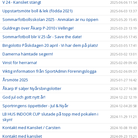
V 24 - Kansliet stängt
2025-06-06 11:54
Uppstartsmöte boll & lek (födda 2021)
2025-06-03 13:37
Sommarfotbollsskolan 2025 - Anmälan är nu öppen
2025-05-20 15:45
Guldregn över Åkarp P-2010 i Vellinge!
2025-03-23 13:19
Sommarfotboll blir V.25 iår - Save the date!
2025-03-05 17:45
Bingolotto Påskdagen 20 april - Vi har dem på plats!
2025-03-05 17:41
Damerna hämtade segern!
2025-03-02 13:01
Vinst för herrarna!
2025-02-09 09:45
Viktig information från SportAdmin Föreningslogga
2025-02-06 09:37
Årsmöte 2025
2025-01-27 16:42
Åkarp IF säljer Nyårsbingolotter
2024-12-27 16:38
God jul och gott nytt år!
2024-12-22 12:19
Sportringens öppettider - Jul & Nyår
2024-12-04 20:58
LB HUS INDOOR CUP slutade på topp med pokalen i
2024-11-29 11:21
skyn!
Kontakt med Kansliet / Carsten
2024-10-08 19:43
Kontakt med kansliet
2024-09-23 15:21