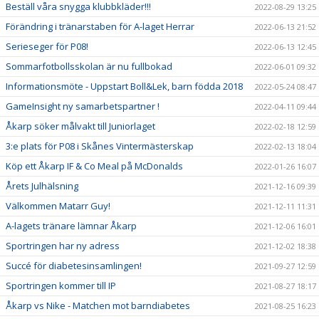
Beställ våra snygga klubbkläder!!!
2022-08-29 13:25
Förändring i tränarstaben för A-laget Herrar
2022-06-13 21:52
Serieseger för P08!
2022-06-13 12:45
Sommarfotbollsskolan är nu fullbokad
2022-06-01 09:32
Informationsmöte - Uppstart Boll&Lek, barn födda 2018
2022-05-24 08:47
GameInsight ny samarbetspartner !
2022-04-11 09:44
Åkarp söker målvakt till Juniorlaget
2022-02-18 12:59
3:e plats för P08 i Skånes Vintermästerskap
2022-02-13 18:04
Köp ett Åkarp IF & Co Meal på McDonalds
2022-01-26 16:07
Årets Julhälsning
2021-12-16 09:39
Välkommen Matarr Guy!
2021-12-11 11:31
A-lagets tränare lämnar Åkarp
2021-12-06 16:01
Sportringen har ny adress
2021-12-02 18:38
Succé för diabetesinsamlingen!
2021-09-27 12:59
Sportringen kommer till IP
2021-08-27 18:17
Åkarp vs Nike - Matchen mot barndiabetes
2021-08-25 16:23