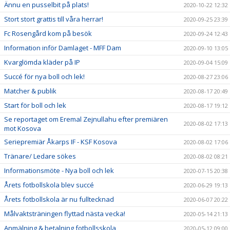
Ännu en pusselbit på plats!
2020-10-22 12:32
Stort stort grattis till våra herrar!
2020-09-25 23:39
Fc Rosengård kom på besök
2020-09-24 12:43
Information inför Damlaget - MFF Dam
2020-09-10 13:05
Kvarglömda kläder på IP
2020-09-04 15:09
Succé för nya boll och lek!
2020-08-27 23:06
Matcher & publik
2020-08-17 20:49
Start för boll och lek
2020-08-17 19:12
Se reportaget om Eremal Zejnullahu efter premiären
2020-08-02 17:13
mot Kosova
Seriepremiär Åkarps IF - KSF Kosova
2020-08-02 17:06
Tränare/ Ledare sökes
2020-08-02 08:21
Informationsmöte - Nya boll och lek
2020-07-15 20:38
Årets fotbollskola blev succé
2020-06-29 19:13
Årets fotbollskola är nu fulltecknad
2020-06-07 20:22
Målvaktsträningen flyttad nästa vecka!
2020-05-14 21:13
Anmälning & betalning fotbollsskola
2020-05-12 09:00