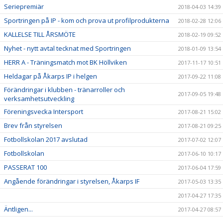
Seriepremiär
2018-04-03 14:39
Sportringen på IP - kom och prova ut profilprodukterna
2018-02-28 12:06
KALLELSE TILL ÅRSMÖTE
2018-02-19 09:52
Nyhet - nytt avtal tecknat med Sportringen
2018-01-09 13:54
HERR A - Träningsmatch mot BK Höllviken
2017-11-17 10:51
Heldagar på Åkarps IP i helgen
2017-09-22 11:08
Förändringar i klubben - tränarroller och
2017-09-05 19:48
verksamhetsutveckling
Föreningsvecka Intersport
2017-08-21 15:02
Brev från styrelsen
2017-08-21 09:25
Fotbollskolan 2017 avslutad
2017-07-02 12:07
Fotbollskolan
2017-06-10 10:17
PASSERAT 100
2017-06-04 17:59
Angående förändringar i styrelsen, Åkarps IF
2017-05-03 13:35
2017-04-27 17:35
Äntligen...
2017-04-27 08:57