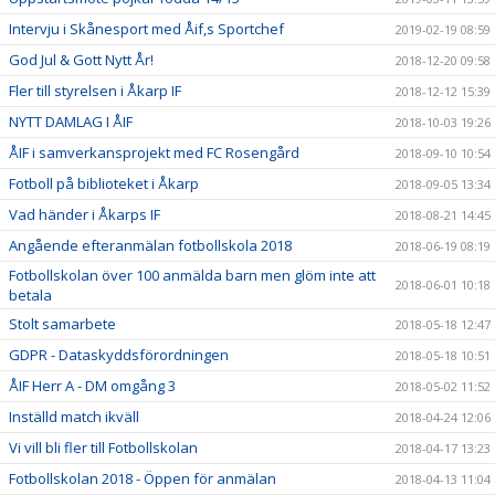
Intervju i Skånesport med Åif,s Sportchef
2019-02-19 08:59
God Jul & Gott Nytt År!
2018-12-20 09:58
Fler till styrelsen i Åkarp IF
2018-12-12 15:39
NYTT DAMLAG I ÅIF
2018-10-03 19:26
ÅIF i samverkansprojekt med FC Rosengård
2018-09-10 10:54
Fotboll på biblioteket i Åkarp
2018-09-05 13:34
Vad händer i Åkarps IF
2018-08-21 14:45
Angående efteranmälan fotbollskola 2018
2018-06-19 08:19
Fotbollskolan över 100 anmälda barn men glöm inte att
2018-06-01 10:18
betala
Stolt samarbete
2018-05-18 12:47
GDPR - Dataskyddsförordningen
2018-05-18 10:51
ÅIF Herr A - DM omgång 3
2018-05-02 11:52
Inställd match ikväll
2018-04-24 12:06
Vi vill bli fler till Fotbollskolan
2018-04-17 13:23
Fotbollskolan 2018 - Öppen för anmälan
2018-04-13 11:04