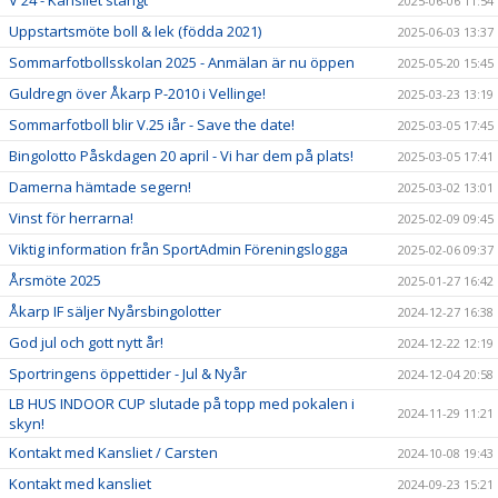
V 24 - Kansliet stängt
2025-06-06 11:54
Uppstartsmöte boll & lek (födda 2021)
2025-06-03 13:37
Sommarfotbollsskolan 2025 - Anmälan är nu öppen
2025-05-20 15:45
Guldregn över Åkarp P-2010 i Vellinge!
2025-03-23 13:19
Sommarfotboll blir V.25 iår - Save the date!
2025-03-05 17:45
Bingolotto Påskdagen 20 april - Vi har dem på plats!
2025-03-05 17:41
Damerna hämtade segern!
2025-03-02 13:01
Vinst för herrarna!
2025-02-09 09:45
Viktig information från SportAdmin Föreningslogga
2025-02-06 09:37
Årsmöte 2025
2025-01-27 16:42
Åkarp IF säljer Nyårsbingolotter
2024-12-27 16:38
God jul och gott nytt år!
2024-12-22 12:19
Sportringens öppettider - Jul & Nyår
2024-12-04 20:58
LB HUS INDOOR CUP slutade på topp med pokalen i
2024-11-29 11:21
skyn!
Kontakt med Kansliet / Carsten
2024-10-08 19:43
Kontakt med kansliet
2024-09-23 15:21