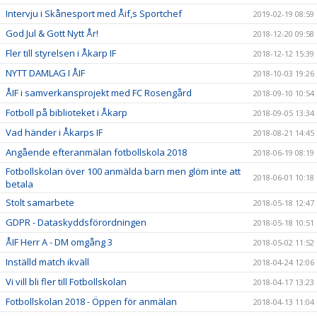
Intervju i Skånesport med Åif,s Sportchef
2019-02-19 08:59
God Jul & Gott Nytt År!
2018-12-20 09:58
Fler till styrelsen i Åkarp IF
2018-12-12 15:39
NYTT DAMLAG I ÅIF
2018-10-03 19:26
ÅIF i samverkansprojekt med FC Rosengård
2018-09-10 10:54
Fotboll på biblioteket i Åkarp
2018-09-05 13:34
Vad händer i Åkarps IF
2018-08-21 14:45
Angående efteranmälan fotbollskola 2018
2018-06-19 08:19
Fotbollskolan över 100 anmälda barn men glöm inte att
2018-06-01 10:18
betala
Stolt samarbete
2018-05-18 12:47
GDPR - Dataskyddsförordningen
2018-05-18 10:51
ÅIF Herr A - DM omgång 3
2018-05-02 11:52
Inställd match ikväll
2018-04-24 12:06
Vi vill bli fler till Fotbollskolan
2018-04-17 13:23
Fotbollskolan 2018 - Öppen för anmälan
2018-04-13 11:04