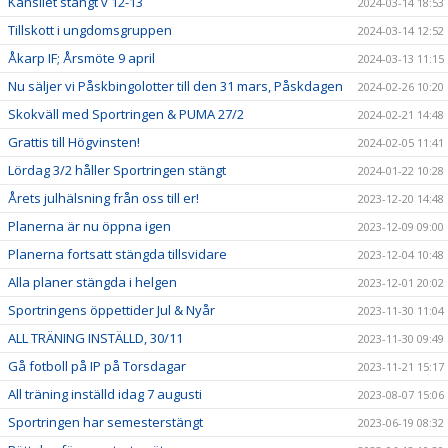
Kansliet stängt v 12-13
2024-03-14 18:53
Tillskott i ungdomsgruppen
2024-03-14 12:52
Åkarp IF; Årsmöte 9 april
2024-03-13 11:15
Nu säljer vi Påskbingolotter till den 31 mars, Påskdagen
2024-02-26 10:20
Skokväll med Sportringen & PUMA 27/2
2024-02-21 14:48
Grattis till Högvinsten!
2024-02-05 11:41
Lördag 3/2 håller Sportringen stängt
2024-01-22 10:28
Årets julhälsning från oss till er!
2023-12-20 14:48
Planerna är nu öppna igen
2023-12-09 09:00
Planerna fortsatt stängda tillsvidare
2023-12-04 10:48
Alla planer stängda i helgen
2023-12-01 20:02
Sportringens öppettider Jul & Nyår
2023-11-30 11:04
ALL TRÄNING INSTÄLLD, 30/11
2023-11-30 09:49
Gå fotboll på IP på Torsdagar
2023-11-21 15:17
All träning inställd idag 7 augusti
2023-08-07 15:06
Sportringen har semesterstängt
2023-06-19 08:32