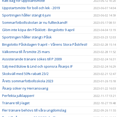
Rätt dag för uppstartsmöte
2023-06-12 10:20
Uppstartsmöte för boll och lek - 2019
2023-06-07 14:04
Sportringen håller stängt 6 juni
2023-06-02 14:59
Sommarfotbollsskolan är nu fullteckand!!
2023-05-17 08:51
Glöm inte köpa din Påsklott - Bingolotto 9 april
2023-04-04 13:19
Sportringen håller stängt i Påsk
2023-03-23 12:03
Bingolotto Påskdagen 9 april – Vårens Stora Påskfest!
2023-02-28 15:14
Välkomna till Årsmöte 25 mars
2023-02-28 11:52
Assisterande tränare sökes till P 2009
2023-02-24 16:31
Sälj med Bülow & Lind och sponsra Åkarps IF
2023-02-24 16:29
Skokväll med 50% rabatt 23/2
2023-02-21 12:47
Årets sommarfotbollsskola 2023
2023-01-26 15:18
Åkarp söker ny Herransvarig
2023-01-22 16:03
Perfekta julklappen!
2022-11-17 13:21
Tränare till J-laget
2022-10-27 19:48
Fler tränare behövs till våra ungdomslag
2022-09-26 11:55