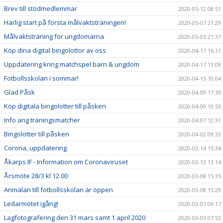
Brev till stödmedlemmar
2020-05-12 08:51
Härlig start på första målvaktsträningen!
2020-05-07 21:29
Målvaktsträning för ungdomarna
2020-05-05 21:37
Köp dina digital bingolottor av oss
2020-04-17 16:11
Uppdatering kring matchspel barn & ungdom
2020-04-17 13:09
Fotbollsskolan i sommar!
2020-04-15 10:04
Glad Påsk
2020-04-09 17:39
Köp digitala bingolotter till påsken
2020-04-09 10:55
Info ang träningsmatcher
2020-04-07 12:31
Bingolotter till påsken
2020-04-02 09:33
Corona, uppdatering
2020-03-14 15:34
Åkarps IF - Information om Coronaviruset
2020-03-13 13:14
Årsmöte 28/3 kl 12.00
2020-03-08 15:35
Anmälan till fotbollsskolan är öppen
2020-03-08 15:29
Ledarmötet igång!
2020-03-07 09:17
Lagfotografering den 31 mars samt 1 april 2020
2020-03-03 07:53