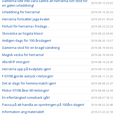
Damerna ville inte vara sämre än herrarna och stod för
2019-09-15 23:02
en galen urladdning!
Urladdning för herrarna!
2019-09-13 20:35
Herrarna fortsätter jaga kvalet
2019-09-01 18:04
Förlust för herrarna i fredags...
2019-08-25 22:24
Skoväska av högsta klass!
2019-08-22 04:43
Äntligen dags för 100-årsdagen!
2019-08-20 12:07
Damerna stod för en bragd vändning
2019-08-19 00:06
Magisk vecka för herrarna!
2019-08-19 00:04
Alla till IP imorgon!
2019-08-16 23:30
Herrarna upp på kvalplats igen!
2019-08-15 23:00
F 07/08 gjorde avtryck i Helsingör!
2019-08-11 21:20
Det är dags för hemma match igen!
2019-08-08 22:47
Flickor 07/08 åker till Helsingör!
2019-08-08 22:44
En efterlängtad comeback igår!
2019-08-07 18:12
Passa på att handla av sportringen på 100års-dagen!
2019-08-03 20:48
Information ang materialet!
2019-07-23 22:18