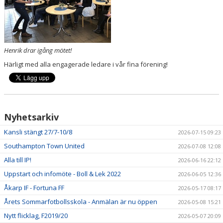
Henrik drar igång mötet!
Härligt med alla engagerade ledare i vår fina förening!
Nyhetsarkiv
Kansli stängt 27/7-10/8
2026-07-15 09:23
Southampton Town United
2026-07-08 12:08
Alla till IP!
2026-06-16 22:12
Uppstart och infomöte - Boll & Lek 2022
2026-06-05 12:36
Åkarp IF - Fortuna FF
2026-05-17 08:17
Årets Sommarfotbollsskola - Anmälan är nu öppen
2026-05-08 15:21
Nytt flicklag, F2019/20
2026-05-07 20:09