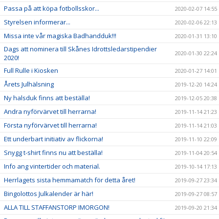
Passa på att köpa fotbollsskor...
2020-02-07 14:55
Styrelsen informerar...
2020-02-06 22:13
Missa inte vår magiska Badhandduk!!!
2020-01-31 13:10
Dags att nominera till Skånes Idrottsledarstipendier
2020-01-30 22:24
2020!
Full Rulle i Kiosken
2020-01-27 14:01
Årets Julhälsning
2019-12-20 14:24
Ny halsduk finns att beställa!
2019-12-05 20:38
Andra nyförvärvet till herrarna!
2019-11-14 21:23
Första nyförvärvet till herrarna!
2019-11-14 21:03
Ett underbart initiativ av flickorna!
2019-11-10 22:09
Snygg t-shirt finns nu att beställa!
2019-11-04 20:54
Info ang vintertider och material.
2019-10-14 17:13
Herrlagets sista hemmamatch för detta året!
2019-09-27 23:34
Bingolottos Julkalender är här!
2019-09-27 08:57
ALLA TILL STAFFANSTORP IMORGON!
2019-09-20 21:34