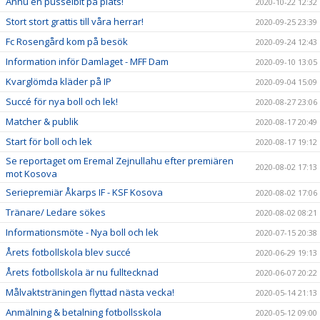
Ännu en pusselbit på plats!
2020-10-22 12:32
Stort stort grattis till våra herrar!
2020-09-25 23:39
Fc Rosengård kom på besök
2020-09-24 12:43
Information inför Damlaget - MFF Dam
2020-09-10 13:05
Kvarglömda kläder på IP
2020-09-04 15:09
Succé för nya boll och lek!
2020-08-27 23:06
Matcher & publik
2020-08-17 20:49
Start för boll och lek
2020-08-17 19:12
Se reportaget om Eremal Zejnullahu efter premiären
2020-08-02 17:13
mot Kosova
Seriepremiär Åkarps IF - KSF Kosova
2020-08-02 17:06
Tränare/ Ledare sökes
2020-08-02 08:21
Informationsmöte - Nya boll och lek
2020-07-15 20:38
Årets fotbollskola blev succé
2020-06-29 19:13
Årets fotbollskola är nu fulltecknad
2020-06-07 20:22
Målvaktsträningen flyttad nästa vecka!
2020-05-14 21:13
Anmälning & betalning fotbollsskola
2020-05-12 09:00