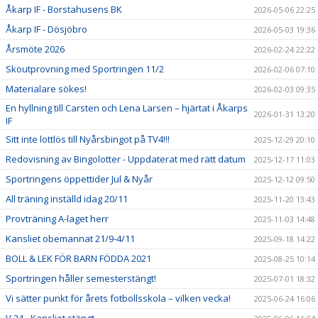
Åkarp IF - Borstahusens BK
2026-05-06 22:25
Åkarp IF - Dösjöbro
2026-05-03 19:36
Årsmöte 2026
2026-02-24 22:22
Skoutprovning med Sportringen 11/2
2026-02-06 07:10
Materialare sökes!
2026-02-03 09:35
En hyllning till Carsten och Lena Larsen – hjärtat i Åkarps
2026-01-31 13:20
IF
Sitt inte lottlös till Nyårsbingot på TV4!!!
2025-12-29 20:10
Redovisning av Bingolotter - Uppdaterat med rätt datum
2025-12-17 11:03
Sportringens öppettider Jul & Nyår
2025-12-12 09:50
All träning inställd idag 20/11
2025-11-20 13:43
Provträning A-laget herr
2025-11-03 14:48
Kansliet obemannat 21/9-4/11
2025-09-18 14:22
BOLL & LEK FÖR BARN FÖDDA 2021
2025-08-25 10:14
Sportringen håller semesterstängt!
2025-07-01 18:32
Vi sätter punkt för årets fotbollsskola – vilken vecka!
2025-06-24 16:06