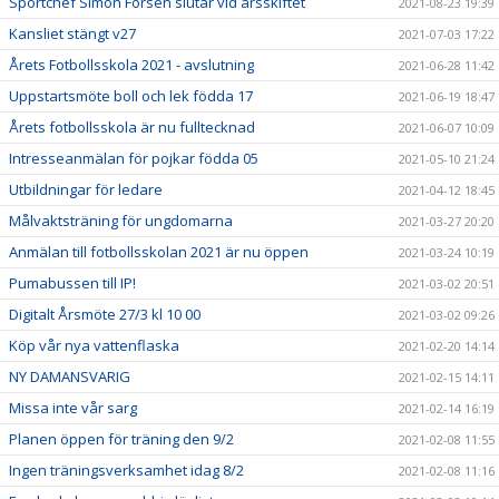
Sportchef Simon Forsén slutar vid årsskiftet
2021-08-23 19:39
Kansliet stängt v27
2021-07-03 17:22
Årets Fotbollsskola 2021 - avslutning
2021-06-28 11:42
Uppstartsmöte boll och lek födda 17
2021-06-19 18:47
Årets fotbollsskola är nu fulltecknad
2021-06-07 10:09
Intresseanmälan för pojkar födda 05
2021-05-10 21:24
Utbildningar för ledare
2021-04-12 18:45
Målvaktsträning för ungdomarna
2021-03-27 20:20
Anmälan till fotbollsskolan 2021 är nu öppen
2021-03-24 10:19
Pumabussen till IP!
2021-03-02 20:51
Digitalt Årsmöte 27/3 kl 10 00
2021-03-02 09:26
Köp vår nya vattenflaska
2021-02-20 14:14
NY DAMANSVARIG
2021-02-15 14:11
Missa inte vår sarg
2021-02-14 16:19
Planen öppen för träning den 9/2
2021-02-08 11:55
Ingen träningsverksamhet idag 8/2
2021-02-08 11:16