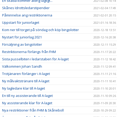
En skada kommer aldrig lägligt...
2021-02-08 10:14
Skånes Idrottsledarstipendier
2021-02-04 17:49
Påminnelse ang restriktionerna
2021-02-01 20:15
Uppstart för juniorlaget
2021-01-16 18:36
Kom ner till torget på söndag och köp bingolotter
2020-12-18 13:51
Nystart för juniorlag 2021
2020-12-16 20:38
Försäljning av bingolotter
2020-12-11 15:29
Restriktionerna förlängs från FHM
2020-11-17 20:22
Sista pusselbiten i ledarstaben för A-laget
2020-11-12 18:42
Välkommen Johan Sandh
2020-11-12 09:41
Trotjänaren förlänger i A-laget
2020-11-11 21:16
Ny målvaktstränare till A-laget
2020-11-11 10:41
Ny lagledare klar till A-laget
2020-11-10 20:01
En till ny assisterande till A-laget
2020-11-10 09:26
Ny assisterande klar för A-laget
2020-11-09 20:30
Nya restriktioner från FHM & Skåneboll
2020-10-29 09:22