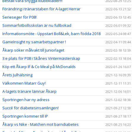
Beställ våra snygga klubbkläder!!!
2022-08-29 13:25
Förändring i tränarstaben för A-laget Herrar
2022-06-13 21:52
Serieseger för P08!
2022-06-13 12:45
Sommarfotbollsskolan är nu fullbokad
2022-06-01 09:32
Informationsmöte - Uppstart Boll&Lek, barn födda 2018
2022-05-24 08:47
GameInsight ny samarbetspartner !
2022-04-11 09:44
Åkarp söker målvakt till Juniorlaget
2022-02-18 12:59
3:e plats för P08 i Skånes Vintermästerskap
2022-02-13 18:04
Köp ett Åkarp IF & Co Meal på McDonalds
2022-01-26 16:07
Årets Julhälsning
2021-12-16 09:39
Välkommen Matarr Guy!
2021-12-11 11:31
A-lagets tränare lämnar Åkarp
2021-12-06 16:01
Sportringen har ny adress
2021-12-02 18:38
Succé för diabetesinsamlingen!
2021-09-27 12:59
Sportringen kommer till IP
2021-08-27 18:17
Åkarp vs Nike - Matchen mot barndiabetes
2021-08-25 16:23