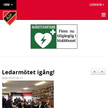
HEM
LOGGA IN
HEM
NYHETER
KALENDER
MATCHER
KONTAKT TILL VÅRA LAG
Ledarmötet igång!
<
>
KONTAKT ÅKARP IF
2020-03-07 09:17
OM FÖRENINGEN
DOKUMENT
BESTÄLL VÅRA KLUBBKLÄDER