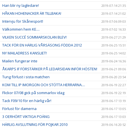
Han blir ny lagledare!
2019-07-14 21:35
HÅKAN HOHENACKER ÄR TILLBAKA!
2019-07-14 21:02
Intervju för Skånesport!
2019-07-06 09:03
Välkommen hem KE....
2019-07-02 16:33
VILKEN SUCCÉ SOMMARSKOLAN BLEV!
2019-06-27 21:29
TACK FÖR EN HÄRLIG VÅRSÄSONG FÖDDA 2012
2019-06-25 15:51
NY MAILADRESS KANSLIET!
2019-06-25 14:02
Mailen fungerar inte
2019-06-24 16:36
ÅKARPS IF FÖRSTÄRKER PÅ LEDARSIDAN INFÖR HÖSTEN!
2019-06-21 09:06
Tung förlust i sista matchen
2019-06-20 23:54
KOM TILL IP IMORGON OCH STÖTTA HERRARNA....
2019-06-19 22:27
Flickor 07/08 gick på sommarlov idag
2019-06-19 22:19
Tack F09/10 för en härlig vår!
2019-06-17 13:19
Förlust för damerna
2019-06-17 13:05
3 OERHÖRT VIKTIGA POÄNG
2019-06-17 13:03
HÄRLIG AVSLUTNING FÖR POJKAR 2010
2019-06-16 20:52