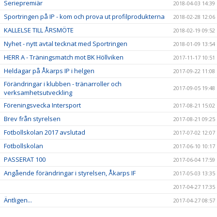
Seriepremiär
2018-04-03 14:39
Sportringen på IP - kom och prova ut profilprodukterna
2018-02-28 12:06
KALLELSE TILL ÅRSMÖTE
2018-02-19 09:52
Nyhet - nytt avtal tecknat med Sportringen
2018-01-09 13:54
HERR A - Träningsmatch mot BK Höllviken
2017-11-17 10:51
Heldagar på Åkarps IP i helgen
2017-09-22 11:08
Förändringar i klubben - tränarroller och
2017-09-05 19:48
verksamhetsutveckling
Föreningsvecka Intersport
2017-08-21 15:02
Brev från styrelsen
2017-08-21 09:25
Fotbollskolan 2017 avslutad
2017-07-02 12:07
Fotbollskolan
2017-06-10 10:17
PASSERAT 100
2017-06-04 17:59
Angående förändringar i styrelsen, Åkarps IF
2017-05-03 13:35
2017-04-27 17:35
Äntligen...
2017-04-27 08:57
Sommarens Fotbollskola 2017 - Anmäl redan nu!
2017-03-20 07:48