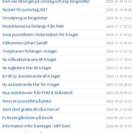
Kom ner till torget på söndag och köp bingolotter
2020-12-18 13:51
Nystart för juniorlag 2021
2020-12-16 20:38
Försäljning av bingolotter
2020-12-11 15:29
Restriktionerna förlängs från FHM
2020-11-17 20:22
Sista pusselbiten i ledarstaben för A-laget
2020-11-12 18:42
Välkommen Johan Sandh
2020-11-12 09:41
Trotjänaren förlänger i A-laget
2020-11-11 21:16
Ny målvaktstränare till A-laget
2020-11-11 10:41
Ny lagledare klar till A-laget
2020-11-10 20:01
En till ny assisterande till A-laget
2020-11-10 09:26
Ny assisterande klar för A-laget
2020-11-09 20:30
Nya restriktioner från FHM & Skåneboll
2020-10-29 09:22
Ännu en pusselbit på plats!
2020-10-22 12:32
Stort stort grattis till våra herrar!
2020-09-25 23:39
Fc Rosengård kom på besök
2020-09-24 12:43
Information inför Damlaget - MFF Dam
2020-09-10 13:05