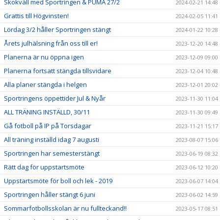
Skokväll med Sportringen & PUMA 27/2
2024-02-21 14:48
Grattis till Högvinsten!
2024-02-05 11:41
Lördag 3/2 håller Sportringen stängt
2024-01-22 10:28
Årets julhälsning från oss till er!
2023-12-20 14:48
Planerna är nu öppna igen
2023-12-09 09:00
Planerna fortsatt stängda tillsvidare
2023-12-04 10:48
Alla planer stängda i helgen
2023-12-01 20:02
Sportringens öppettider Jul & Nyår
2023-11-30 11:04
ALL TRÄNING INSTÄLLD, 30/11
2023-11-30 09:49
Gå fotboll på IP på Torsdagar
2023-11-21 15:17
All träning inställd idag 7 augusti
2023-08-07 15:06
Sportringen har semesterstängt
2023-06-19 08:32
Rätt dag för uppstartsmöte
2023-06-12 10:20
Uppstartsmöte för boll och lek - 2019
2023-06-07 14:04
Sportringen håller stängt 6 juni
2023-06-02 14:59
Sommarfotbollsskolan är nu fullteckand!!
2023-05-17 08:51