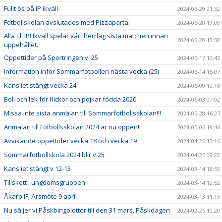
Fullt ös på IP ikväll
2024-06-20 21:52
Fotbollskolan avslutades med Pizzapartaj
2024-06-20 19:09
Alla till IP! Ikväll spelar vårt herrlag sista matchen innan
2024-06-20 13:50
uppehållet.
Öppettider på Sportringen v. 25
2024-06-17 10:43
Information inför Sommarfotbollen nästa vecka (25)
2024-06-14 15:07
Kansliet stängt vecka 24
2024-06-09 10:18
Boll och lek för flickor och pojkar födda 2020.
2024-06-03 07:02
Missa inte sista anmälan till Sommarfotbollsskolan!!!
2024-05-28 16:27
Anmälan till Fotbollsskolan 2024 är nu öppen!!
2024-05-06 19:46
Avvikande öppettider vecka 18 och vecka 19
2024-04-26 13:16
Sommarfotbollskola 2024 blir v.25
2024-04-25 09:22
Kansliet stängt v 12-13
2024-03-14 18:53
Tillskott i ungdomsgruppen
2024-03-14 12:52
Åkarp IF; Årsmöte 9 april
2024-03-13 11:15
Nu säljer vi Påskbingolotter till den 31 mars, Påskdagen
2024-02-26 10:20