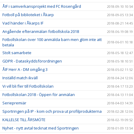
ÅIF i samverkansprojekt med FC Rosengård
2018-09-10 10:54
Fotboll på biblioteket i Åkarp
2018-09-05 13:34
Vad händer i Åkarps IF
2018-08-21 14:45
Angående efteranmälan fotbollskola 2018
2018-06-19 08:19
Fotbollskolan över 100 anmälda barn men glöm inte att
2018-06-01 10:18
betala
Stolt samarbete
2018-05-18 12:47
GDPR - Dataskyddsförordningen
2018-05-18 10:51
ÅIF Herr A - DM omgång 3
2018-05-02 11:52
Inställd match ikväll
2018-04-24 12:06
Vi vill bli fler till Fotbollskolan
2018-04-17 13:23
Fotbollskolan 2018 - Öppen för anmälan
2018-04-13 11:04
Seriepremiär
2018-04-03 14:39
Sportringen på IP - kom och prova ut profilprodukterna
2018-02-28 12:06
KALLELSE TILL ÅRSMÖTE
2018-02-19 09:52
Nyhet - nytt avtal tecknat med Sportringen
2018-01-09 13:54