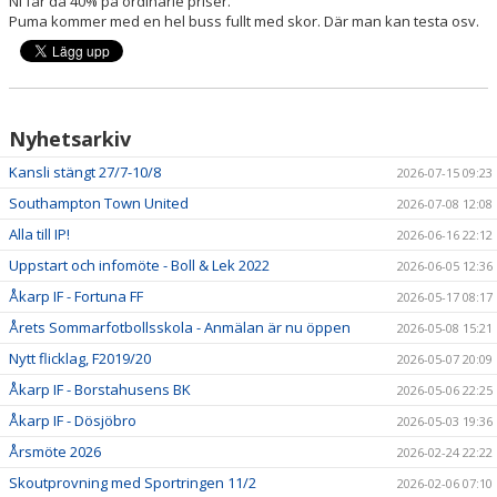
Ni får då 40% på ordinarie priser.
Puma kommer med en hel buss fullt med skor. Där man kan testa osv.
Nyhetsarkiv
Kansli stängt 27/7-10/8
2026-07-15 09:23
Southampton Town United
2026-07-08 12:08
Alla till IP!
2026-06-16 22:12
Uppstart och infomöte - Boll & Lek 2022
2026-06-05 12:36
Åkarp IF - Fortuna FF
2026-05-17 08:17
Årets Sommarfotbollsskola - Anmälan är nu öppen
2026-05-08 15:21
Nytt flicklag, F2019/20
2026-05-07 20:09
Åkarp IF - Borstahusens BK
2026-05-06 22:25
Åkarp IF - Dösjöbro
2026-05-03 19:36
Årsmöte 2026
2026-02-24 22:22
Skoutprovning med Sportringen 11/2
2026-02-06 07:10