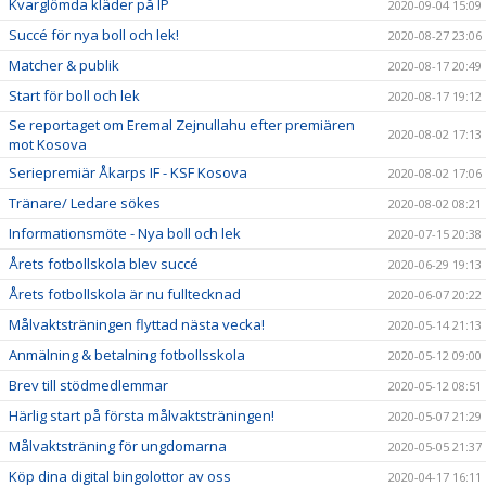
Kvarglömda kläder på IP
2020-09-04 15:09
Succé för nya boll och lek!
2020-08-27 23:06
Matcher & publik
2020-08-17 20:49
Start för boll och lek
2020-08-17 19:12
Se reportaget om Eremal Zejnullahu efter premiären
2020-08-02 17:13
mot Kosova
Seriepremiär Åkarps IF - KSF Kosova
2020-08-02 17:06
Tränare/ Ledare sökes
2020-08-02 08:21
Informationsmöte - Nya boll och lek
2020-07-15 20:38
Årets fotbollskola blev succé
2020-06-29 19:13
Årets fotbollskola är nu fulltecknad
2020-06-07 20:22
Målvaktsträningen flyttad nästa vecka!
2020-05-14 21:13
Anmälning & betalning fotbollsskola
2020-05-12 09:00
Brev till stödmedlemmar
2020-05-12 08:51
Härlig start på första målvaktsträningen!
2020-05-07 21:29
Målvaktsträning för ungdomarna
2020-05-05 21:37
Köp dina digital bingolottor av oss
2020-04-17 16:11