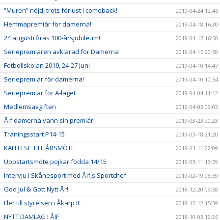
”Muren” nöjd, trots förlust i comeback!
2019-04-24 12:46
Hemmapremiär för damerna!
2019-04-18 16:30
24 augusti firas 100-årsjubileum!
2019-04-17 16:50
Seriepremiären avklarad för Damerna
2019-04-15 20:50
Fotbollskolan 2019, 24-27 juni
2019-04-10 14:47
Seriepremiär för damerna!
2019-04-10 10:54
Seriepremiär för A-laget
2019-04-04 11:12
Medlemsavgiften
2019-04-03 09:03
Åif damerna vann sin premiär!
2019-03-23 20:23
Träningsstart P14-15
2019-03-18 21:20
KALLELSE TILL ÅRSMÖTE
2019-03-11 22:09
Uppstartsmöte pojkar födda 14/15
2019-03-11 13:59
Intervju i Skånesport med Åif,s Sportchef
2019-02-19 08:59
God Jul & Gott Nytt År!
2018-12-20 09:58
Fler till styrelsen i Åkarp IF
2018-12-12 15:39
NYTT DAMLAG I ÅIF
2018-10-03 19:26