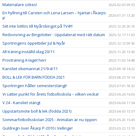
Materialare sökes!
2026-02-03 09:35
En hyllning till Carsten och Lena Larsen – hjärtat i Åkarps
2026-01-31 13:20
IF
Sitt inte lottlös till Nyårsbingot på TV4!!!
2025-12-29 20:10
Redovisning av Bingolotter - Uppdaterat med rätt datum
2025-12-17 11:03
Sportringens öppettider Jul & Nyår
2025-12-12 09:50
All träning inställd idag 20/11
2025-11-20 13:43
Provträning A-laget herr
2025-11-03 14:48
Kansliet obemannat 21/9-4/11
2025-09-18 14:22
BOLL & LEK FÖR BARN FÖDDA 2021
2025-08-25 10:14
Sportringen håller semesterstängt!
2025-07-01 18:32
Vi sätter punkt för årets fotbollsskola – vilken vecka!
2025-06-24 16:06
V 24 - Kansliet stängt
2025-06-06 11:54
Uppstartsmöte boll & lek (födda 2021)
2025-06-03 13:37
Sommarfotbollsskolan 2025 - Anmälan är nu öppen
2025-05-20 15:45
Guldregn över Åkarp P-2010 i Vellinge!
2025-03-23 13:19