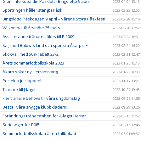
Glöm inte köpa din Påsklott - Bingolotto 9 april
2023-04-04 13:19
Sportringen håller stängt i Påsk
2023-03-23 12:03
Bingolotto Påskdagen 9 april – Vårens Stora Påskfest!
2023-02-28 15:14
Välkomna till Årsmöte 25 mars
2023-02-28 11:52
Assisterande tränare sökes till P 2009
2023-02-24 16:31
Sälj med Bülow & Lind och sponsra Åkarps IF
2023-02-24 16:29
Skokväll med 50% rabatt 23/2
2023-02-21 12:47
Årets sommarfotbollsskola 2023
2023-01-26 15:18
Åkarp söker ny Herransvarig
2023-01-22 16:03
Perfekta julklappen!
2022-11-17 13:21
Tränare till J-laget
2022-10-27 19:48
Fler tränare behövs till våra ungdomslag
2022-09-26 11:55
Beställ våra snygga klubbkläder!!!
2022-08-29 13:25
Förändring i tränarstaben för A-laget Herrar
2022-06-13 21:52
Serieseger för P08!
2022-06-13 12:45
Sommarfotbollsskolan är nu fullbokad
2022-06-01 09:32