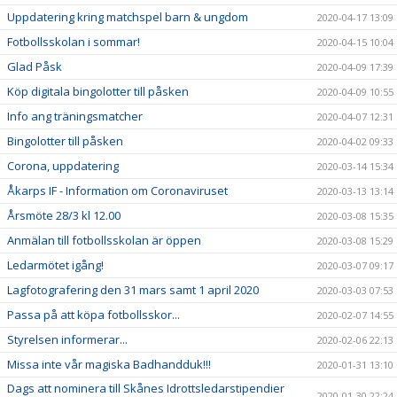
Uppdatering kring matchspel barn & ungdom
2020-04-17 13:09
Fotbollsskolan i sommar!
2020-04-15 10:04
Glad Påsk
2020-04-09 17:39
Köp digitala bingolotter till påsken
2020-04-09 10:55
Info ang träningsmatcher
2020-04-07 12:31
Bingolotter till påsken
2020-04-02 09:33
Corona, uppdatering
2020-03-14 15:34
Åkarps IF - Information om Coronaviruset
2020-03-13 13:14
Årsmöte 28/3 kl 12.00
2020-03-08 15:35
Anmälan till fotbollsskolan är öppen
2020-03-08 15:29
Ledarmötet igång!
2020-03-07 09:17
Lagfotografering den 31 mars samt 1 april 2020
2020-03-03 07:53
Passa på att köpa fotbollsskor...
2020-02-07 14:55
Styrelsen informerar...
2020-02-06 22:13
Missa inte vår magiska Badhandduk!!!
2020-01-31 13:10
Dags att nominera till Skånes Idrottsledarstipendier
2020-01-30 22:24