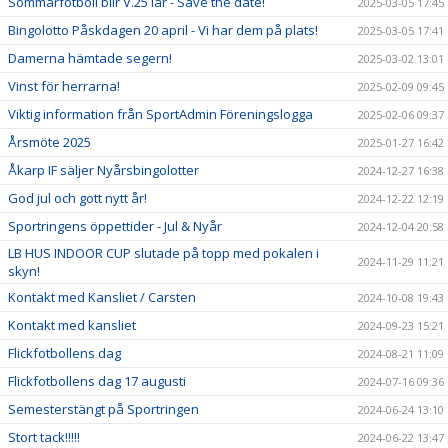
Sommarfotboll blir V.25 iår - Save the date!
2025-03-05 17:45
Bingolotto Påskdagen 20 april - Vi har dem på plats!
2025-03-05 17:41
Damerna hämtade segern!
2025-03-02 13:01
Vinst för herrarna!
2025-02-09 09:45
Viktig information från SportAdmin Föreningslogga
2025-02-06 09:37
Årsmöte 2025
2025-01-27 16:42
Åkarp IF säljer Nyårsbingolotter
2024-12-27 16:38
God jul och gott nytt år!
2024-12-22 12:19
Sportringens öppettider - Jul & Nyår
2024-12-04 20:58
LB HUS INDOOR CUP slutade på topp med pokalen i
2024-11-29 11:21
skyn!
Kontakt med Kansliet / Carsten
2024-10-08 19:43
Kontakt med kansliet
2024-09-23 15:21
Flickfotbollens dag
2024-08-21 11:09
Flickfotbollens dag 17 augusti
2024-07-16 09:36
Semesterstängt på Sportringen
2024-06-24 13:10
Stort tack!!!!!
2024-06-22 13:47