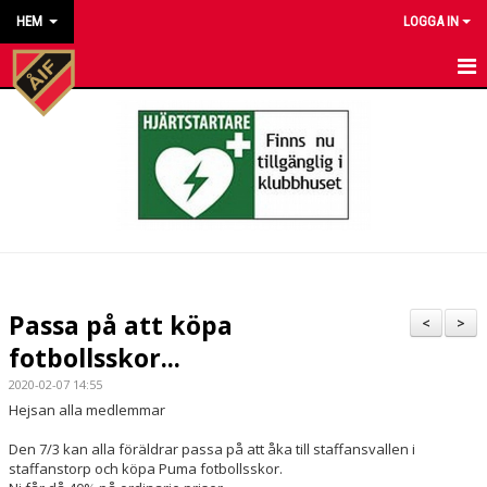
HEM
LOGGA IN
HEM
NYHETER
KALENDER
MATCHER
KONTAKT TILL VÅRA LAG
Passa på att köpa
<
>
KONTAKT ÅKARP IF
fotbollsskor...
2020-02-07 14:55
OM FÖRENINGEN
Hejsan alla medlemmar
DOKUMENT
Den 7/3 kan alla föräldrar passa på att åka till staffansvallen i
staffanstorp och köpa Puma fotbollsskor.
BESTÄLL VÅRA KLUBBKLÄDER