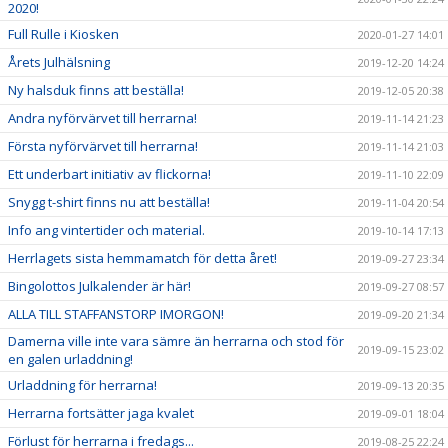
2020!
Full Rulle i Kiosken
2020-01-27 14:01
Årets Julhälsning
2019-12-20 14:24
Ny halsduk finns att beställa!
2019-12-05 20:38
Andra nyförvärvet till herrarna!
2019-11-14 21:23
Första nyförvärvet till herrarna!
2019-11-14 21:03
Ett underbart initiativ av flickorna!
2019-11-10 22:09
Snygg t-shirt finns nu att beställa!
2019-11-04 20:54
Info ang vintertider och material.
2019-10-14 17:13
Herrlagets sista hemmamatch för detta året!
2019-09-27 23:34
Bingolottos Julkalender är här!
2019-09-27 08:57
ALLA TILL STAFFANSTORP IMORGON!
2019-09-20 21:34
Damerna ville inte vara sämre än herrarna och stod för
2019-09-15 23:02
en galen urladdning!
Urladdning för herrarna!
2019-09-13 20:35
Herrarna fortsätter jaga kvalet
2019-09-01 18:04
Förlust för herrarna i fredags...
2019-08-25 22:24