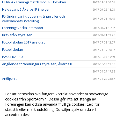
HERR A - Träningsmatch mot BK Höllviken
2017-11-17 10:51
Heldagar på Åkarps IP i helgen
2017-09-22 11:08
Förändringar i klubben - tränarroller och
2017-09-05 19:48
verksamhetsutveckling
Föreningsvecka Intersport
2017-08-21 15:02
Brev från styrelsen
2017-08-21 09:25
Fotbollskolan 2017 avslutad
2017-07-02 12:07
Fotbollskolan
2017-06-10 10:17
PASSERAT 100
2017-06-04 17:59
Angående förändringar i styrelsen, Åkarps IF
2017-05-03 13:35
2017-04-27 17:35
Äntligen...
2017-04-27 08:57
Sommarens Fotbollskola 2017 - Anmäl redan nu!
2017-03-20 07:48
Nyheter i profilsortimentet
2017-02-03 08:10
För att hemsidan ska fungera korrekt använder vi nödvändiga
cookies från SportAdmin. Dessa går inte att stänga av.
Utbildning genomförd
2016-12-12 20:40
Föreningen kan också använda frivilliga cookies, t.ex. för
statistik eller marknadsföring. Du väljer själv om du vill
acceptera dessa.