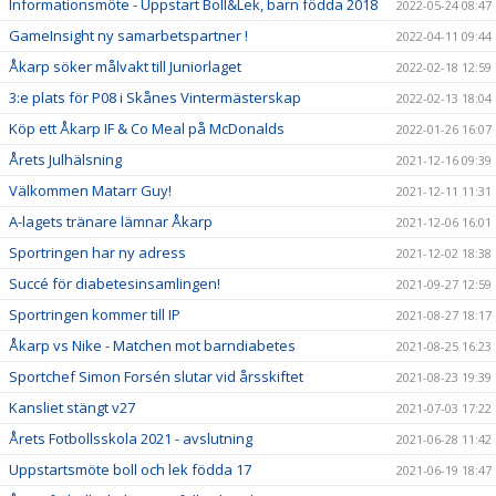
Informationsmöte - Uppstart Boll&Lek, barn födda 2018
2022-05-24 08:47
GameInsight ny samarbetspartner !
2022-04-11 09:44
Åkarp söker målvakt till Juniorlaget
2022-02-18 12:59
3:e plats för P08 i Skånes Vintermästerskap
2022-02-13 18:04
Köp ett Åkarp IF & Co Meal på McDonalds
2022-01-26 16:07
Årets Julhälsning
2021-12-16 09:39
Välkommen Matarr Guy!
2021-12-11 11:31
A-lagets tränare lämnar Åkarp
2021-12-06 16:01
Sportringen har ny adress
2021-12-02 18:38
Succé för diabetesinsamlingen!
2021-09-27 12:59
Sportringen kommer till IP
2021-08-27 18:17
Åkarp vs Nike - Matchen mot barndiabetes
2021-08-25 16:23
Sportchef Simon Forsén slutar vid årsskiftet
2021-08-23 19:39
Kansliet stängt v27
2021-07-03 17:22
Årets Fotbollsskola 2021 - avslutning
2021-06-28 11:42
Uppstartsmöte boll och lek födda 17
2021-06-19 18:47