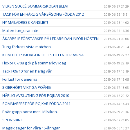
VILKEN SUCCÉ SOMMARSKOLAN BLEV!
2019-06-27 21:29
TACK FÖR EN HÄRLIG VÅRSÄSONG FÖDDA 2012
2019-06-25 15:51
NY MAILADRESS KANSLIET!
2019-06-25 14:02
Mailen fungerar inte
2019-06-24 16:36
ÅKARPS IF FÖRSTÄRKER PÅ LEDARSIDAN INFÖR HÖSTEN!
2019-06-21 09:06
Tung förlust i sista matchen
2019-06-20 23:54
KOM TILL IP IMORGON OCH STÖTTA HERRARNA....
2019-06-19 22:27
Flickor 07/08 gick på sommarlov idag
2019-06-19 22:19
Tack F09/10 för en härlig vår!
2019-06-17 13:19
Förlust för damerna
2019-06-17 13:05
3 OERHÖRT VIKTIGA POÄNG
2019-06-17 13:03
HÄRLIG AVSLUTNING FÖR POJKAR 2010
2019-06-16 20:52
SOMMARFEST FÖR POJKAR FÖDDA 2011
2019-06-14 14:43
Poängtapp borta mot Höllviken...
2019-06-09 23:36
SPONSRING
2019-06-07 21:05
Magisk seger för våra 15-åringar
2019-06-06 13:27