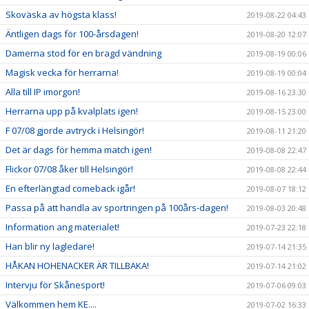
Skoväska av högsta klass!
2019-08-22 04:43
Äntligen dags för 100-årsdagen!
2019-08-20 12:07
Damerna stod för en bragd vändning
2019-08-19 00:06
Magisk vecka för herrarna!
2019-08-19 00:04
Alla till IP imorgon!
2019-08-16 23:30
Herrarna upp på kvalplats igen!
2019-08-15 23:00
F 07/08 gjorde avtryck i Helsingör!
2019-08-11 21:20
Det är dags för hemma match igen!
2019-08-08 22:47
Flickor 07/08 åker till Helsingör!
2019-08-08 22:44
En efterlängtad comeback igår!
2019-08-07 18:12
Passa på att handla av sportringen på 100års-dagen!
2019-08-03 20:48
Information ang materialet!
2019-07-23 22:18
Han blir ny lagledare!
2019-07-14 21:35
HÅKAN HOHENACKER ÄR TILLBAKA!
2019-07-14 21:02
Intervju för Skånesport!
2019-07-06 09:03
Välkommen hem KE....
2019-07-02 16:33