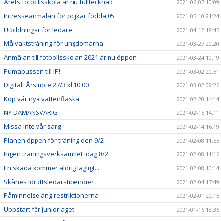
Årets fotbollsskola är nu fulltecknad
2021-06-07 10:09
Intresseanmälan för pojkar födda 05
2021-05-10 21:24
Utbildningar för ledare
2021-04-12 18:45
Målvaktsträning för ungdomarna
2021-03-27 20:20
Anmälan till fotbollsskolan 2021 är nu öppen
2021-03-24 10:19
Pumabussen till IP!
2021-03-02 20:51
Digitalt Årsmöte 27/3 kl 10 00
2021-03-02 09:26
Köp vår nya vattenflaska
2021-02-20 14:14
NY DAMANSVARIG
2021-02-15 14:11
Missa inte vår sarg
2021-02-14 16:19
Planen öppen för träning den 9/2
2021-02-08 11:55
Ingen träningsverksamhet idag 8/2
2021-02-08 11:16
En skada kommer aldrig lägligt...
2021-02-08 10:14
Skånes Idrottsledarstipendier
2021-02-04 17:49
Påminnelse ang restriktionerna
2021-02-01 20:15
Uppstart för juniorlaget
2021-01-16 18:36