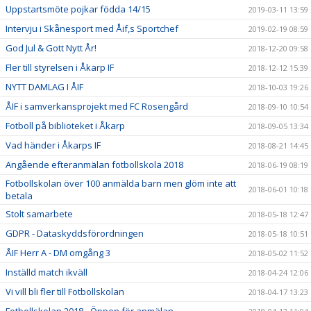
Uppstartsmöte pojkar födda 14/15
2019-03-11 13:59
Intervju i Skånesport med Åif,s Sportchef
2019-02-19 08:59
God Jul & Gott Nytt År!
2018-12-20 09:58
Fler till styrelsen i Åkarp IF
2018-12-12 15:39
NYTT DAMLAG I ÅIF
2018-10-03 19:26
ÅIF i samverkansprojekt med FC Rosengård
2018-09-10 10:54
Fotboll på biblioteket i Åkarp
2018-09-05 13:34
Vad händer i Åkarps IF
2018-08-21 14:45
Angående efteranmälan fotbollskola 2018
2018-06-19 08:19
Fotbollskolan över 100 anmälda barn men glöm inte att
2018-06-01 10:18
betala
Stolt samarbete
2018-05-18 12:47
GDPR - Dataskyddsförordningen
2018-05-18 10:51
ÅIF Herr A - DM omgång 3
2018-05-02 11:52
Inställd match ikväll
2018-04-24 12:06
Vi vill bli fler till Fotbollskolan
2018-04-17 13:23