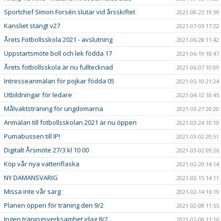
Sportchef Simon Forsén slutar vid årsskiftet
2021-08-23 19:39
Kansliet stängt v27
2021-07-03 17:22
Årets Fotbollsskola 2021 - avslutning
2021-06-28 11:42
Uppstartsmöte boll och lek födda 17
2021-06-19 18:47
Årets fotbollsskola är nu fulltecknad
2021-06-07 10:09
Intresseanmälan för pojkar födda 05
2021-05-10 21:24
Utbildningar för ledare
2021-04-12 18:45
Målvaktsträning för ungdomarna
2021-03-27 20:20
Anmälan till fotbollsskolan 2021 är nu öppen
2021-03-24 10:19
Pumabussen till IP!
2021-03-02 20:51
Digitalt Årsmöte 27/3 kl 10 00
2021-03-02 09:26
Köp vår nya vattenflaska
2021-02-20 14:14
NY DAMANSVARIG
2021-02-15 14:11
Missa inte vår sarg
2021-02-14 16:19
Planen öppen för träning den 9/2
2021-02-08 11:55
Ingen träningsverksamhet idag 8/2
2021-02-08 11:16