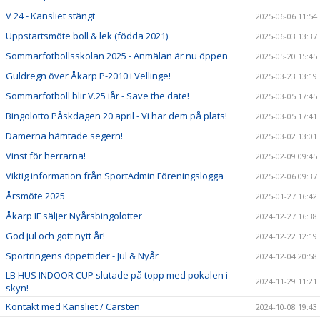
V 24 - Kansliet stängt
2025-06-06 11:54
Uppstartsmöte boll & lek (födda 2021)
2025-06-03 13:37
Sommarfotbollsskolan 2025 - Anmälan är nu öppen
2025-05-20 15:45
Guldregn över Åkarp P-2010 i Vellinge!
2025-03-23 13:19
Sommarfotboll blir V.25 iår - Save the date!
2025-03-05 17:45
Bingolotto Påskdagen 20 april - Vi har dem på plats!
2025-03-05 17:41
Damerna hämtade segern!
2025-03-02 13:01
Vinst för herrarna!
2025-02-09 09:45
Viktig information från SportAdmin Föreningslogga
2025-02-06 09:37
Årsmöte 2025
2025-01-27 16:42
Åkarp IF säljer Nyårsbingolotter
2024-12-27 16:38
God jul och gott nytt år!
2024-12-22 12:19
Sportringens öppettider - Jul & Nyår
2024-12-04 20:58
LB HUS INDOOR CUP slutade på topp med pokalen i
2024-11-29 11:21
skyn!
Kontakt med Kansliet / Carsten
2024-10-08 19:43