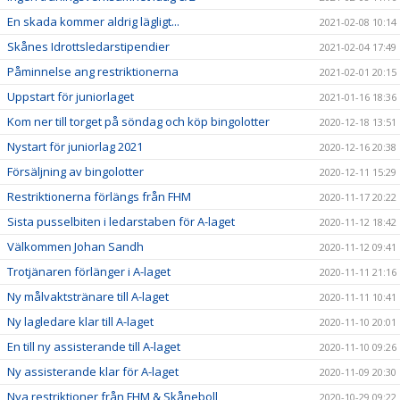
En skada kommer aldrig lägligt...
2021-02-08 10:14
Skånes Idrottsledarstipendier
2021-02-04 17:49
Påminnelse ang restriktionerna
2021-02-01 20:15
Uppstart för juniorlaget
2021-01-16 18:36
Kom ner till torget på söndag och köp bingolotter
2020-12-18 13:51
Nystart för juniorlag 2021
2020-12-16 20:38
Försäljning av bingolotter
2020-12-11 15:29
Restriktionerna förlängs från FHM
2020-11-17 20:22
Sista pusselbiten i ledarstaben för A-laget
2020-11-12 18:42
Välkommen Johan Sandh
2020-11-12 09:41
Trotjänaren förlänger i A-laget
2020-11-11 21:16
Ny målvaktstränare till A-laget
2020-11-11 10:41
Ny lagledare klar till A-laget
2020-11-10 20:01
En till ny assisterande till A-laget
2020-11-10 09:26
Ny assisterande klar för A-laget
2020-11-09 20:30
Nya restriktioner från FHM & Skåneboll
2020-10-29 09:22