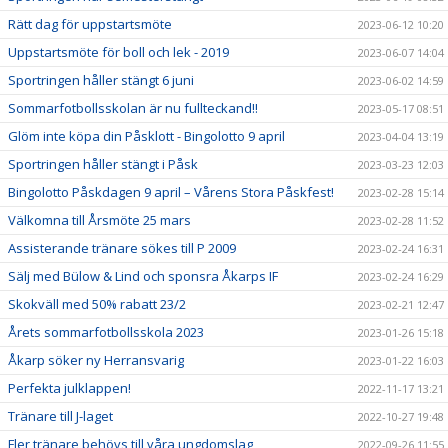
Rätt dag för uppstartsmöte
2023-06-12 10:20
Uppstartsmöte för boll och lek - 2019
2023-06-07 14:04
Sportringen håller stängt 6 juni
2023-06-02 14:59
Sommarfotbollsskolan är nu fullteckand!!
2023-05-17 08:51
Glöm inte köpa din Påsklott - Bingolotto 9 april
2023-04-04 13:19
Sportringen håller stängt i Påsk
2023-03-23 12:03
Bingolotto Påskdagen 9 april – Vårens Stora Påskfest!
2023-02-28 15:14
Välkomna till Årsmöte 25 mars
2023-02-28 11:52
Assisterande tränare sökes till P 2009
2023-02-24 16:31
Sälj med Bülow & Lind och sponsra Åkarps IF
2023-02-24 16:29
Skokväll med 50% rabatt 23/2
2023-02-21 12:47
Årets sommarfotbollsskola 2023
2023-01-26 15:18
Åkarp söker ny Herransvarig
2023-01-22 16:03
Perfekta julklappen!
2022-11-17 13:21
Tränare till J-laget
2022-10-27 19:48
Fler tränare behövs till våra ungdomslag
2022-09-26 11:55