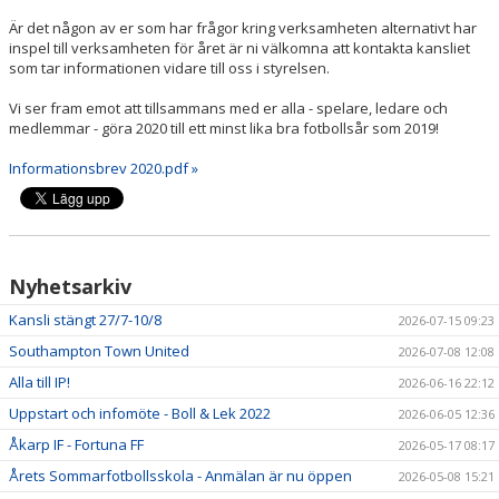
Är det någon av er som har frågor kring verksamheten alternativt har
inspel till verksamheten för året är ni välkomna att kontakta kansliet
som tar informationen vidare till oss i styrelsen.
Vi ser fram emot att tillsammans med er alla - spelare, ledare och
medlemmar - göra 2020 till ett minst lika bra fotbollsår som 2019!
Informationsbrev 2020.pdf »
Nyhetsarkiv
Kansli stängt 27/7-10/8
2026-07-15 09:23
Southampton Town United
2026-07-08 12:08
Alla till IP!
2026-06-16 22:12
Uppstart och infomöte - Boll & Lek 2022
2026-06-05 12:36
Åkarp IF - Fortuna FF
2026-05-17 08:17
Årets Sommarfotbollsskola - Anmälan är nu öppen
2026-05-08 15:21