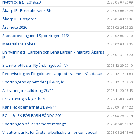
Nytt flicklag, F2019/20
2026-05-07 20:09
Åkarp IF - Borstahusens BK
2026-05-06 22:25
Åkarp IF - Dösjöbro
2026-05-03 19:36
Årsmöte 2026
2026-02-24 22:22
Skoutprovning med Sportringen 11/2
2026-02-06 07:10
Materialare sökes!
2026-02-03 09:35
En hyllning till Carsten och Lena Larsen – hjärtat i Åkarps
2026-01-31 13:20
IF
Sitt inte lottlös till Nyårsbingot på TV4!!!
2025-12-29 20:10
Redovisning av Bingolotter - Uppdaterat med rätt datum
2025-12-17 11:03
Sportringens öppettider Jul & Nyår
2025-12-12 09:50
All träning inställd idag 20/11
2025-11-20 13:43
Provträning A-laget herr
2025-11-03 14:48
Kansliet obemannat 21/9-4/11
2025-09-18 14:22
BOLL & LEK FÖR BARN FÖDDA 2021
2025-08-25 10:14
Sportringen håller semesterstängt!
2025-07-01 18:32
Vi sätter punkt för årets fotbollsskola – vilken vecka!
2025-06-24 16:06