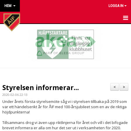
HEM
LOGGA IN
HEM
NYHETER
KALENDER
MATCHER
KONTAKT TILL VÅRA LAG
Styrelsen informerar...
<
>
KONTAKT ÅKARP IF
2020-02-06 22:13
Under årets första styrelsemöte såg vi i styrelsen tillbaka på 2019 som
OM FÖRENINGEN
var ett händelserikt år för ÅIF med 100-årsjubileet som en av de riktiga
höjdpunkterna!
DOKUMENT
Tillsammans drog vi även upp riktlinjerna för året och vill i det bifogade
brevet informera er alla om hur det ser ut i verksamheten för 2020.
BESTÄLL VÅRA KLUBBKLÄDER