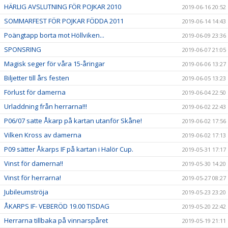
HÄRLIG AVSLUTNING FÖR POJKAR 2010
2019-06-16 20:52
SOMMARFEST FÖR POJKAR FÖDDA 2011
2019-06-14 14:43
Poängtapp borta mot Höllviken...
2019-06-09 23:36
SPONSRING
2019-06-07 21:05
Magisk seger för våra 15-åringar
2019-06-06 13:27
Biljetter till års festen
2019-06-05 13:23
Förlust för damerna
2019-06-04 22:50
Urladdning från herrarna!!!
2019-06-02 22:43
P06/07 satte Åkarp på kartan utanför Skåne!
2019-06-02 17:56
Vilken Kross av damerna
2019-06-02 17:13
P09 sätter Åkarps IF på kartan i Halör Cup.
2019-05-31 17:17
Vinst för damerna!!
2019-05-30 14:20
Vinst för herrarna!
2019-05-27 08:27
Jubileumströja
2019-05-23 23:20
ÅKARPS IF- VEBERÖD 19.00 TISDAG
2019-05-20 22:42
Herrarna tillbaka på vinnarspåret
2019-05-19 21:11