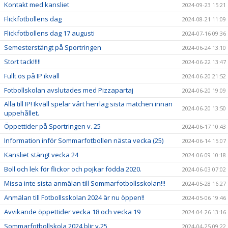
Kontakt med kansliet
2024-09-23 15:21
Flickfotbollens dag
2024-08-21 11:09
Flickfotbollens dag 17 augusti
2024-07-16 09:36
Semesterstängt på Sportringen
2024-06-24 13:10
Stort tack!!!!!
2024-06-22 13:47
Fullt ös på IP ikväll
2024-06-20 21:52
Fotbollskolan avslutades med Pizzapartaj
2024-06-20 19:09
Alla till IP! Ikväll spelar vårt herrlag sista matchen innan
2024-06-20 13:50
uppehållet.
Öppettider på Sportringen v. 25
2024-06-17 10:43
Information inför Sommarfotbollen nästa vecka (25)
2024-06-14 15:07
Kansliet stängt vecka 24
2024-06-09 10:18
Boll och lek för flickor och pojkar födda 2020.
2024-06-03 07:02
Missa inte sista anmälan till Sommarfotbollsskolan!!!
2024-05-28 16:27
Anmälan till Fotbollsskolan 2024 är nu öppen!!
2024-05-06 19:46
Avvikande öppettider vecka 18 och vecka 19
2024-04-26 13:16
Sommarfotbollskola 2024 blir v.25
2024-04-25 09:22