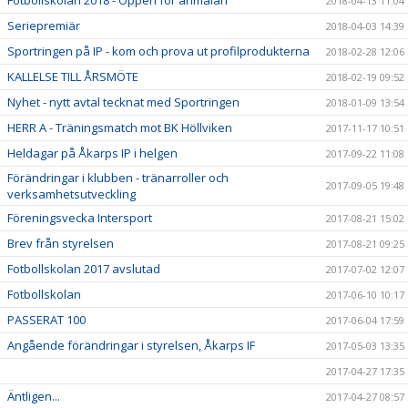
Fotbollskolan 2018 - Öppen för anmälan
2018-04-13 11:04
Seriepremiär
2018-04-03 14:39
Sportringen på IP - kom och prova ut profilprodukterna
2018-02-28 12:06
KALLELSE TILL ÅRSMÖTE
2018-02-19 09:52
Nyhet - nytt avtal tecknat med Sportringen
2018-01-09 13:54
HERR A - Träningsmatch mot BK Höllviken
2017-11-17 10:51
Heldagar på Åkarps IP i helgen
2017-09-22 11:08
Förändringar i klubben - tränarroller och
2017-09-05 19:48
verksamhetsutveckling
Föreningsvecka Intersport
2017-08-21 15:02
Brev från styrelsen
2017-08-21 09:25
Fotbollskolan 2017 avslutad
2017-07-02 12:07
Fotbollskolan
2017-06-10 10:17
PASSERAT 100
2017-06-04 17:59
Angående förändringar i styrelsen, Åkarps IF
2017-05-03 13:35
2017-04-27 17:35
Äntligen...
2017-04-27 08:57