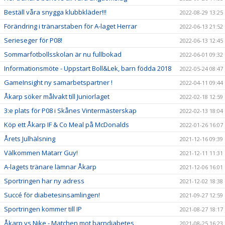
Beställ våra snygga klubbkläder!!!
2022-08-29 13:25
Förändring i tränarstaben för A-laget Herrar
2022-06-13 21:52
Serieseger för P08!
2022-06-13 12:45
Sommarfotbollsskolan är nu fullbokad
2022-06-01 09:32
Informationsmöte - Uppstart Boll&Lek, barn födda 2018
2022-05-24 08:47
GameInsight ny samarbetspartner !
2022-04-11 09:44
Åkarp söker målvakt till Juniorlaget
2022-02-18 12:59
3:e plats för P08 i Skånes Vintermästerskap
2022-02-13 18:04
Köp ett Åkarp IF & Co Meal på McDonalds
2022-01-26 16:07
Årets Julhälsning
2021-12-16 09:39
Välkommen Matarr Guy!
2021-12-11 11:31
A-lagets tränare lämnar Åkarp
2021-12-06 16:01
Sportringen har ny adress
2021-12-02 18:38
Succé för diabetesinsamlingen!
2021-09-27 12:59
Sportringen kommer till IP
2021-08-27 18:17
Åkarp vs Nike - Matchen mot barndiabetes
2021-08-25 16:23