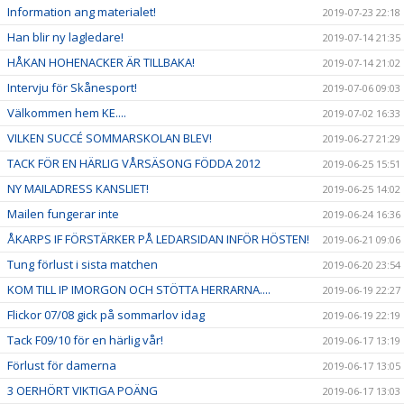
Information ang materialet!
2019-07-23 22:18
Han blir ny lagledare!
2019-07-14 21:35
HÅKAN HOHENACKER ÄR TILLBAKA!
2019-07-14 21:02
Intervju för Skånesport!
2019-07-06 09:03
Välkommen hem KE....
2019-07-02 16:33
VILKEN SUCCÉ SOMMARSKOLAN BLEV!
2019-06-27 21:29
TACK FÖR EN HÄRLIG VÅRSÄSONG FÖDDA 2012
2019-06-25 15:51
NY MAILADRESS KANSLIET!
2019-06-25 14:02
Mailen fungerar inte
2019-06-24 16:36
ÅKARPS IF FÖRSTÄRKER PÅ LEDARSIDAN INFÖR HÖSTEN!
2019-06-21 09:06
Tung förlust i sista matchen
2019-06-20 23:54
KOM TILL IP IMORGON OCH STÖTTA HERRARNA....
2019-06-19 22:27
Flickor 07/08 gick på sommarlov idag
2019-06-19 22:19
Tack F09/10 för en härlig vår!
2019-06-17 13:19
Förlust för damerna
2019-06-17 13:05
3 OERHÖRT VIKTIGA POÄNG
2019-06-17 13:03