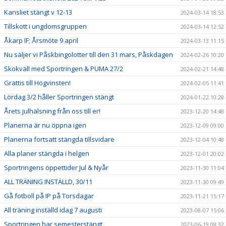
Kansliet stängt v 12-13
2024-03-14 18:53
Tillskott i ungdomsgruppen
2024-03-14 12:52
Åkarp IF; Årsmöte 9 april
2024-03-13 11:15
Nu säljer vi Påskbingolotter till den 31 mars, Påskdagen
2024-02-26 10:20
Skokväll med Sportringen & PUMA 27/2
2024-02-21 14:48
Grattis till Högvinsten!
2024-02-05 11:41
Lördag 3/2 håller Sportringen stängt
2024-01-22 10:28
Årets julhälsning från oss till er!
2023-12-20 14:48
Planerna är nu öppna igen
2023-12-09 09:00
Planerna fortsatt stängda tillsvidare
2023-12-04 10:48
Alla planer stängda i helgen
2023-12-01 20:02
Sportringens öppettider Jul & Nyår
2023-11-30 11:04
ALL TRÄNING INSTÄLLD, 30/11
2023-11-30 09:49
Gå fotboll på IP på Torsdagar
2023-11-21 15:17
All träning inställd idag 7 augusti
2023-08-07 15:06
Sportringen har semesterstängt
2023-06-19 08:32