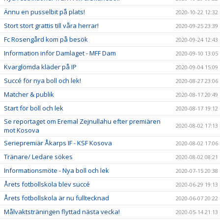
Ännu en pusselbit på plats!
2020-10-22 12:32
Stort stort grattis till våra herrar!
2020-09-25 23:39
Fc Rosengård kom på besök
2020-09-24 12:43
Information inför Damlaget - MFF Dam
2020-09-10 13:05
Kvarglömda kläder på IP
2020-09-04 15:09
Succé för nya boll och lek!
2020-08-27 23:06
Matcher & publik
2020-08-17 20:49
Start för boll och lek
2020-08-17 19:12
Se reportaget om Eremal Zejnullahu efter premiären
2020-08-02 17:13
mot Kosova
Seriepremiär Åkarps IF - KSF Kosova
2020-08-02 17:06
Tränare/ Ledare sökes
2020-08-02 08:21
Informationsmöte - Nya boll och lek
2020-07-15 20:38
Årets fotbollskola blev succé
2020-06-29 19:13
Årets fotbollskola är nu fulltecknad
2020-06-07 20:22
Målvaktsträningen flyttad nästa vecka!
2020-05-14 21:13