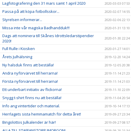
Lagfotografering den 31 mars samt 1 april 2020
2020-03-03 07:53
Passa på att köpa fotbollsskor...
2020-02-07 14:55
Styrelsen informerar...
2020-02-06 22:13
Missa inte vår magiska Badhandduk!!!
2020-01-31 13:10
Dags att nominera till Skånes Idrottsledarstipendier
2020-01-30 22:24
2020!
Full Rulle i Kiosken
2020-01-27 14:01
Årets Julhälsning
2019-12-20 14:24
Ny halsduk finns att beställa!
2019-12-05 20:38
Andra nyförvärvet till herrarna!
2019-11-14 21:23
Första nyförvärvet till herrarna!
2019-11-14 21:03
Ett underbart initiativ av flickorna!
2019-11-10 22:09
Snygg t-shirt finns nu att beställa!
2019-11-04 20:54
Info ang vintertider och material.
2019-10-14 17:13
Herrlagets sista hemmamatch för detta året!
2019-09-27 23:34
Bingolottos Julkalender är här!
2019-09-27 08:57
ALLA TILL STAFFANSTORP IMORGON!
2019-09-20 21:34