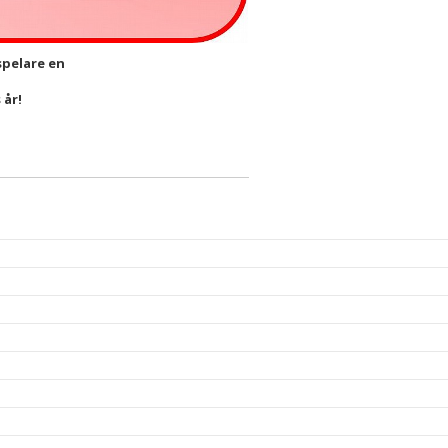
 spelare en
t
 år!