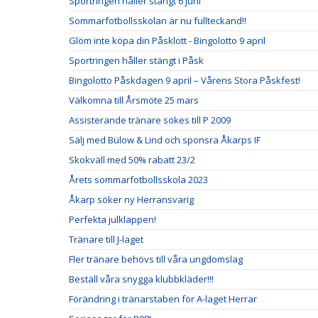
Sportringen håller stängt 6 juni
Sommarfotbollsskolan är nu fullteckand!!
Glöm inte köpa din Påsklott - Bingolotto 9 april
Sportringen håller stängt i Påsk
Bingolotto Påskdagen 9 april – Vårens Stora Påskfest!
Välkomna till Årsmöte 25 mars
Assisterande tränare sökes till P 2009
Sälj med Bülow & Lind och sponsra Åkarps IF
Skokväll med 50% rabatt 23/2
Årets sommarfotbollsskola 2023
Åkarp söker ny Herransvarig
Perfekta julklappen!
Tränare till J-laget
Fler tränare behövs till våra ungdomslag
Beställ våra snygga klubbkläder!!!
Förändring i tränarstaben för A-laget Herrar