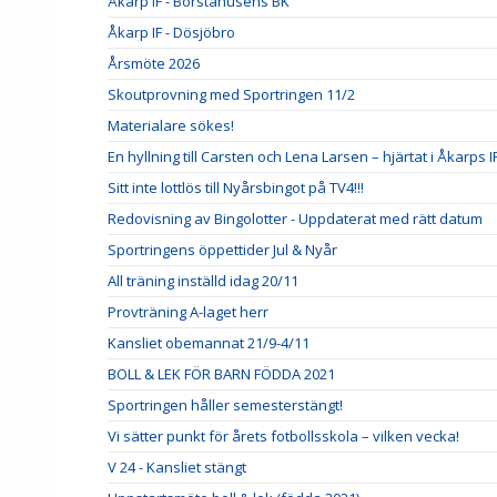
Åkarp IF - Borstahusens BK
Åkarp IF - Dösjöbro
Årsmöte 2026
Skoutprovning med Sportringen 11/2
Materialare sökes!
En hyllning till Carsten och Lena Larsen – hjärtat i Åkarps I
Sitt inte lottlös till Nyårsbingot på TV4!!!
Redovisning av Bingolotter - Uppdaterat med rätt datum
Sportringens öppettider Jul & Nyår
All träning inställd idag 20/11
Provträning A-laget herr
Kansliet obemannat 21/9-4/11
BOLL & LEK FÖR BARN FÖDDA 2021
Sportringen håller semesterstängt!
Vi sätter punkt för årets fotbollsskola – vilken vecka!
V 24 - Kansliet stängt