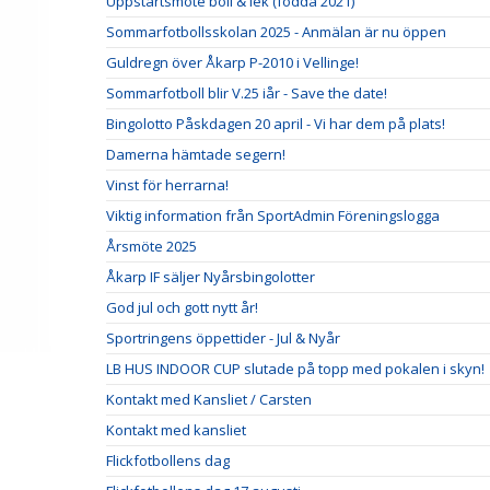
Uppstartsmöte boll & lek (födda 2021)
Sommarfotbollsskolan 2025 - Anmälan är nu öppen
Guldregn över Åkarp P-2010 i Vellinge!
Sommarfotboll blir V.25 iår - Save the date!
Bingolotto Påskdagen 20 april - Vi har dem på plats!
Damerna hämtade segern!
Vinst för herrarna!
Viktig information från SportAdmin Föreningslogga
Årsmöte 2025
Åkarp IF säljer Nyårsbingolotter
God jul och gott nytt år!
Sportringens öppettider - Jul & Nyår
LB HUS INDOOR CUP slutade på topp med pokalen i skyn!
Kontakt med Kansliet / Carsten
Kontakt med kansliet
Flickfotbollens dag