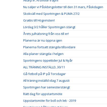
Åkarp IF; Årsmöte 9 april
Nu säljer vi Påskbingolotter till den 31 mars, Påskdagen
Skokväll med Sportringen & PUMA 27/2
Grattis till Högvinsten!
Lördag 3/2 håller Sportringen stängt
Årets julhälsning från oss till er!
Planerna är nu öppna igen
Planerna fortsatt stängda tillsvidare
Alla planer stängda i helgen
Sportringens öppettider Jul & Nyår
ALL TRÄNING INSTÄLLD, 30/11
Gå fotboll på IP på Torsdagar
All träning inställd idag 7 augusti
Sportringen har semesterstängt
Rätt dag för uppstartsmöte
Uppstartsmöte för boll och lek - 2019