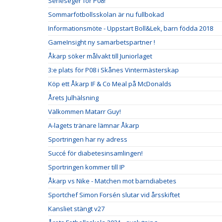
Serieseger för P08!
Sommarfotbollsskolan är nu fullbokad
Informationsmöte - Uppstart Boll&Lek, barn födda 2018
GameInsight ny samarbetspartner !
Åkarp söker målvakt till Juniorlaget
3:e plats för P08 i Skånes Vintermästerskap
Köp ett Åkarp IF & Co Meal på McDonalds
Årets Julhälsning
Välkommen Matarr Guy!
A-lagets tränare lämnar Åkarp
Sportringen har ny adress
Succé för diabetesinsamlingen!
Sportringen kommer till IP
Åkarp vs Nike - Matchen mot barndiabetes
Sportchef Simon Forsén slutar vid årsskiftet
Kansliet stängt v27