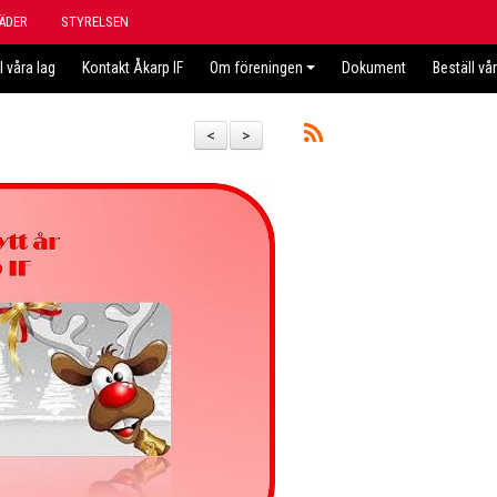
ÄDER
STYRELSEN
l våra lag
Kontakt Åkarp IF
Om föreningen
Dokument
Beställ vå
<
>