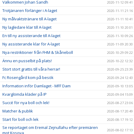
Välkommen Johan Sandh
2020-11-12 09:41
Trotjänaren förlänger i A-laget
2020-11-11 21:16
Ny målvaktstränare till A-laget
2020-11-11 10:41
Ny lagledare klar till A-laget
2020-11-10 20:01
En till ny assisterande till A-laget
2020-11-10 09:26
Ny assisterande klar för A-laget
2020-11-09 20:30
Nya restriktioner från FHM & Skåneboll
2020-10-29 09:22
Ännu en pusselbit på plats!
2020-10-22 12:32
Stort stort grattis till våra herrar!
2020-09-25 23:39
Fc Rosengård kom på besök
2020-09-24 12:43
Information inför Damlaget - MFF Dam
2020-09-10 13:05
Kvarglömda kläder på IP
2020-09-04 15:09
Succé för nya boll och lek!
2020-08-27 23:06
Matcher & publik
2020-08-17 20:49
Start för boll och lek
2020-08-17 19:12
Se reportaget om Eremal Zejnullahu efter premiären
2020-08-02 17:13
mot Kosova