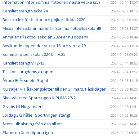
Information inför Sommarfotbollen nästa vecka (25)
2024-06-14 15:07
Kansliet stängt vecka 24
2024-06-09 10:18
Boll och lek för flickor och pojkar födda 2020.
2024-06-03 07:02
Missa inte sista anmälan till Sommarfotbollsskolan!!!
2024-05-28 16:27
Anmälan till Fotbollsskolan 2024 är nu öppen!!
2024-05-06 19:46
Avvikande öppettider vecka 18 och vecka 19
2024-04-26 13:16
Sommarfotbollskola 2024 blir v.25
2024-04-25 09:22
Kansliet stängt v 12-13
2024-03-14 18:53
Tillskott i ungdomsgruppen
2024-03-14 12:52
Åkarp IF; Årsmöte 9 april
2024-03-13 11:15
Nu säljer vi Påskbingolotter till den 31 mars, Påskdagen
2024-02-26 10:20
Skokväll med Sportringen & PUMA 27/2
2024-02-21 14:48
Grattis till Högvinsten!
2024-02-05 11:41
Lördag 3/2 håller Sportringen stängt
2024-01-22 10:28
Årets julhälsning från oss till er!
2023-12-20 14:48
Planerna är nu öppna igen
2023-12-09 09:00