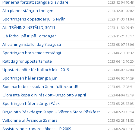
Planerna fortsatt stängda tillsvidare
2023-12-04 10:48
Alla planer stängda i helgen
2023-12-01 20:02
Sportringens öppettider Jul & Nyår
2023-11-30 11:04
ALL TRÄNING INSTÄLLD, 30/11
2023-11-30 09:49
Gå fotboll på IP på Torsdagar
2023-11-21 15:17
All träning inställd idag 7 augusti
2023-08-07 15:06
Sportringen har semesterstängt
2023-06-19 08:32
Rätt dag för uppstartsmöte
2023-06-12 10:20
Uppstartsmöte för boll och lek - 2019
2023-06-07 14:04
Sportringen håller stängt 6 juni
2023-06-02 14:59
Sommarfotbollsskolan är nu fullteckand!!
2023-05-17 08:51
Glöm inte köpa din Påsklott - Bingolotto 9 april
2023-04-04 13:19
Sportringen håller stängt i Påsk
2023-03-23 12:03
Bingolotto Påskdagen 9 april – Vårens Stora Påskfest!
2023-02-28 15:14
Välkomna till Årsmöte 25 mars
2023-02-28 11:52
Assisterande tränare sökes till P 2009
2023-02-24 16:31