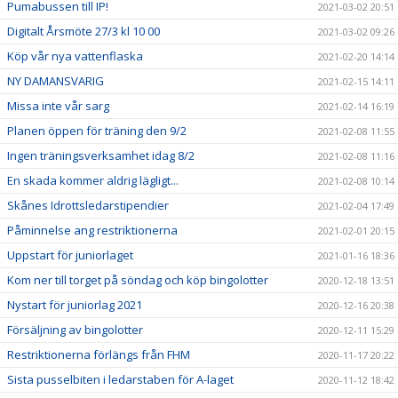
Pumabussen till IP!
2021-03-02 20:51
Digitalt Årsmöte 27/3 kl 10 00
2021-03-02 09:26
Köp vår nya vattenflaska
2021-02-20 14:14
NY DAMANSVARIG
2021-02-15 14:11
Missa inte vår sarg
2021-02-14 16:19
Planen öppen för träning den 9/2
2021-02-08 11:55
Ingen träningsverksamhet idag 8/2
2021-02-08 11:16
En skada kommer aldrig lägligt...
2021-02-08 10:14
Skånes Idrottsledarstipendier
2021-02-04 17:49
Påminnelse ang restriktionerna
2021-02-01 20:15
Uppstart för juniorlaget
2021-01-16 18:36
Kom ner till torget på söndag och köp bingolotter
2020-12-18 13:51
Nystart för juniorlag 2021
2020-12-16 20:38
Försäljning av bingolotter
2020-12-11 15:29
Restriktionerna förlängs från FHM
2020-11-17 20:22
Sista pusselbiten i ledarstaben för A-laget
2020-11-12 18:42