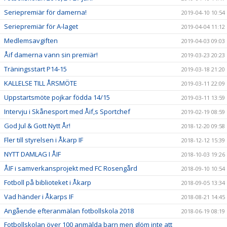
Seriepremiär för damerna!
2019-04-10 10:54
Seriepremiär för A-laget
2019-04-04 11:12
Medlemsavgiften
2019-04-03 09:03
Åif damerna vann sin premiär!
2019-03-23 20:23
Träningsstart P14-15
2019-03-18 21:20
KALLELSE TILL ÅRSMÖTE
2019-03-11 22:09
Uppstartsmöte pojkar födda 14/15
2019-03-11 13:59
Intervju i Skånesport med Åif,s Sportchef
2019-02-19 08:59
God Jul & Gott Nytt År!
2018-12-20 09:58
Fler till styrelsen i Åkarp IF
2018-12-12 15:39
NYTT DAMLAG I ÅIF
2018-10-03 19:26
ÅIF i samverkansprojekt med FC Rosengård
2018-09-10 10:54
Fotboll på biblioteket i Åkarp
2018-09-05 13:34
Vad händer i Åkarps IF
2018-08-21 14:45
Angående efteranmälan fotbollskola 2018
2018-06-19 08:19
Fotbollskolan över 100 anmälda barn men glöm inte att