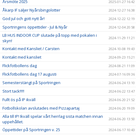
Årsmöte 2025
2025-01-27 16:42
Åkarp IF säljer Nyårsbingolotter
2024-12-27 16:38
God jul och gott nytt år!
2024-12-22 12:19
Sportringens öppettider - Jul & Nyår
2024-12-04 20:58
LB HUS INDOOR CUP slutade på topp med pokalen i
2024-11-29 11:21
skyn!
Kontakt med Kansliet / Carsten
2024-10-08 19:43
Kontakt med kansliet
2024-09-23 15:21
Flickfotbollens dag
2024-08-21 11:09
Flickfotbollens dag 17 augusti
2024-07-16 09:36
Semesterstängt på Sportringen
2024-06-24 13:10
Stort tack!!!!!
2024-06-22 13:47
Fullt ös på IP ikväll
2024-06-20 21:52
Fotbollskolan avslutades med Pizzapartaj
2024-06-20 19:09
Alla till IP! Ikväll spelar vårt herrlag sista matchen innan
2024-06-20 13:50
uppehållet.
Öppettider på Sportringen v. 25
2024-06-17 10:43