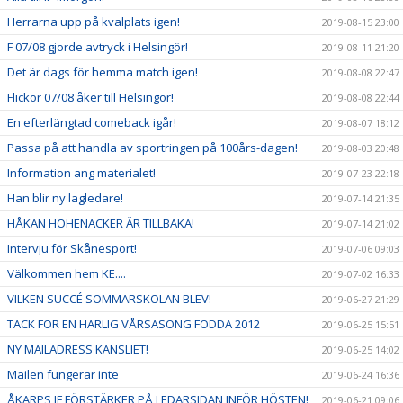
Herrarna upp på kvalplats igen!
2019-08-15 23:00
F 07/08 gjorde avtryck i Helsingör!
2019-08-11 21:20
Det är dags för hemma match igen!
2019-08-08 22:47
Flickor 07/08 åker till Helsingör!
2019-08-08 22:44
En efterlängtad comeback igår!
2019-08-07 18:12
Passa på att handla av sportringen på 100års-dagen!
2019-08-03 20:48
Information ang materialet!
2019-07-23 22:18
Han blir ny lagledare!
2019-07-14 21:35
HÅKAN HOHENACKER ÄR TILLBAKA!
2019-07-14 21:02
Intervju för Skånesport!
2019-07-06 09:03
Välkommen hem KE....
2019-07-02 16:33
VILKEN SUCCÉ SOMMARSKOLAN BLEV!
2019-06-27 21:29
TACK FÖR EN HÄRLIG VÅRSÄSONG FÖDDA 2012
2019-06-25 15:51
NY MAILADRESS KANSLIET!
2019-06-25 14:02
Mailen fungerar inte
2019-06-24 16:36
ÅKARPS IF FÖRSTÄRKER PÅ LEDARSIDAN INFÖR HÖSTEN!
2019-06-21 09:06