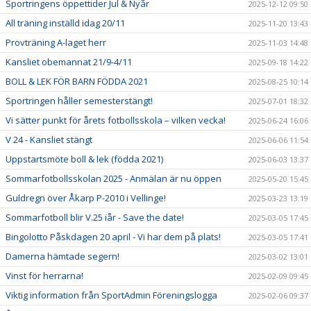
Sportringens öppettider Jul & Nyår
2025-12-12 09:50
All träning inställd idag 20/11
2025-11-20 13:43
Provträning A-laget herr
2025-11-03 14:48
Kansliet obemannat 21/9-4/11
2025-09-18 14:22
BOLL & LEK FÖR BARN FÖDDA 2021
2025-08-25 10:14
Sportringen håller semesterstängt!
2025-07-01 18:32
Vi sätter punkt för årets fotbollsskola – vilken vecka!
2025-06-24 16:06
V 24 - Kansliet stängt
2025-06-06 11:54
Uppstartsmöte boll & lek (födda 2021)
2025-06-03 13:37
Sommarfotbollsskolan 2025 - Anmälan är nu öppen
2025-05-20 15:45
Guldregn över Åkarp P-2010 i Vellinge!
2025-03-23 13:19
Sommarfotboll blir V.25 iår - Save the date!
2025-03-05 17:45
Bingolotto Påskdagen 20 april - Vi har dem på plats!
2025-03-05 17:41
Damerna hämtade segern!
2025-03-02 13:01
Vinst för herrarna!
2025-02-09 09:45
Viktig information från SportAdmin Föreningslogga
2025-02-06 09:37