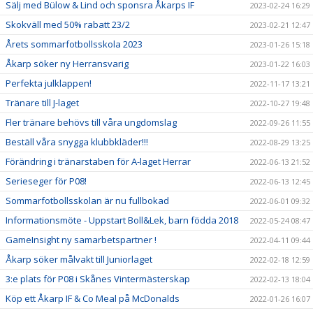
Sälj med Bülow & Lind och sponsra Åkarps IF
2023-02-24 16:29
Skokväll med 50% rabatt 23/2
2023-02-21 12:47
Årets sommarfotbollsskola 2023
2023-01-26 15:18
Åkarp söker ny Herransvarig
2023-01-22 16:03
Perfekta julklappen!
2022-11-17 13:21
Tränare till J-laget
2022-10-27 19:48
Fler tränare behövs till våra ungdomslag
2022-09-26 11:55
Beställ våra snygga klubbkläder!!!
2022-08-29 13:25
Förändring i tränarstaben för A-laget Herrar
2022-06-13 21:52
Serieseger för P08!
2022-06-13 12:45
Sommarfotbollsskolan är nu fullbokad
2022-06-01 09:32
Informationsmöte - Uppstart Boll&Lek, barn födda 2018
2022-05-24 08:47
GameInsight ny samarbetspartner !
2022-04-11 09:44
Åkarp söker målvakt till Juniorlaget
2022-02-18 12:59
3:e plats för P08 i Skånes Vintermästerskap
2022-02-13 18:04
Köp ett Åkarp IF & Co Meal på McDonalds
2022-01-26 16:07