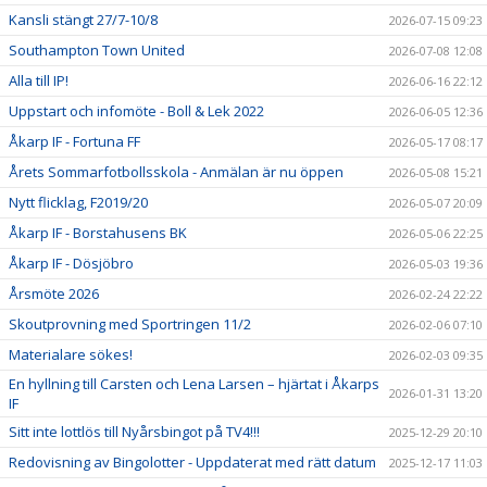
Kansli stängt 27/7-10/8
2026-07-15 09:23
Southampton Town United
2026-07-08 12:08
Alla till IP!
2026-06-16 22:12
Uppstart och infomöte - Boll & Lek 2022
2026-06-05 12:36
Åkarp IF - Fortuna FF
2026-05-17 08:17
Årets Sommarfotbollsskola - Anmälan är nu öppen
2026-05-08 15:21
Nytt flicklag, F2019/20
2026-05-07 20:09
Åkarp IF - Borstahusens BK
2026-05-06 22:25
Åkarp IF - Dösjöbro
2026-05-03 19:36
Årsmöte 2026
2026-02-24 22:22
Skoutprovning med Sportringen 11/2
2026-02-06 07:10
Materialare sökes!
2026-02-03 09:35
En hyllning till Carsten och Lena Larsen – hjärtat i Åkarps
2026-01-31 13:20
IF
Sitt inte lottlös till Nyårsbingot på TV4!!!
2025-12-29 20:10
Redovisning av Bingolotter - Uppdaterat med rätt datum
2025-12-17 11:03