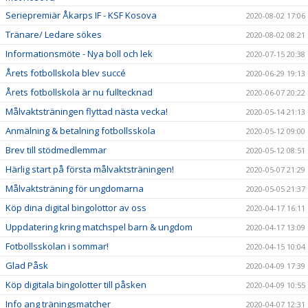
Seriepremiär Åkarps IF - KSF Kosova
2020-08-02 17:06
Tränare/ Ledare sökes
2020-08-02 08:21
Informationsmöte - Nya boll och lek
2020-07-15 20:38
Årets fotbollskola blev succé
2020-06-29 19:13
Årets fotbollskola är nu fulltecknad
2020-06-07 20:22
Målvaktsträningen flyttad nästa vecka!
2020-05-14 21:13
Anmälning & betalning fotbollsskola
2020-05-12 09:00
Brev till stödmedlemmar
2020-05-12 08:51
Härlig start på första målvaktsträningen!
2020-05-07 21:29
Målvaktsträning för ungdomarna
2020-05-05 21:37
Köp dina digital bingolottor av oss
2020-04-17 16:11
Uppdatering kring matchspel barn & ungdom
2020-04-17 13:09
Fotbollsskolan i sommar!
2020-04-15 10:04
Glad Påsk
2020-04-09 17:39
Köp digitala bingolotter till påsken
2020-04-09 10:55
Info ang träningsmatcher
2020-04-07 12:31