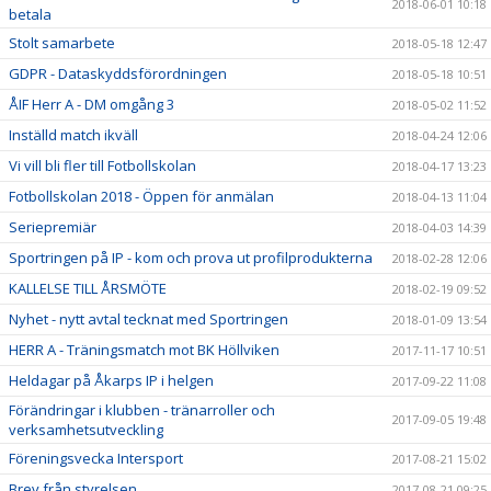
2018-06-01 10:18
betala
Stolt samarbete
2018-05-18 12:47
GDPR - Dataskyddsförordningen
2018-05-18 10:51
ÅIF Herr A - DM omgång 3
2018-05-02 11:52
Inställd match ikväll
2018-04-24 12:06
Vi vill bli fler till Fotbollskolan
2018-04-17 13:23
Fotbollskolan 2018 - Öppen för anmälan
2018-04-13 11:04
Seriepremiär
2018-04-03 14:39
Sportringen på IP - kom och prova ut profilprodukterna
2018-02-28 12:06
KALLELSE TILL ÅRSMÖTE
2018-02-19 09:52
Nyhet - nytt avtal tecknat med Sportringen
2018-01-09 13:54
HERR A - Träningsmatch mot BK Höllviken
2017-11-17 10:51
Heldagar på Åkarps IP i helgen
2017-09-22 11:08
Förändringar i klubben - tränarroller och
2017-09-05 19:48
verksamhetsutveckling
Föreningsvecka Intersport
2017-08-21 15:02
Brev från styrelsen
2017-08-21 09:25