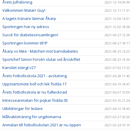
Årets Julhälsning
2021-12-16 09:39
Välkommen Matarr Guy!
2021-12-11 11:31
A-lagets tränare lämnar Åkarp
2021-12-06 16:01
Sportringen har ny adress
2021-12-02 18:38
Succé för diabetesinsamlingen!
2021-09-27 12:59
Sportringen kommer till IP
2021-08-27 18:17
Åkarp vs Nike - Matchen mot barndiabetes
2021-08-25 16:23
Sportchef Simon Forsén slutar vid årsskiftet
2021-08-23 19:39
Kansliet stängt v27
2021-07-03 17:22
Årets Fotbollsskola 2021 - avslutning
2021-06-28 11:42
Uppstartsmöte boll och lek födda 17
2021-06-19 18:47
Årets fotbollsskola är nu fulltecknad
2021-06-07 10:09
Intresseanmälan för pojkar födda 05
2021-05-10 21:24
Utbildningar för ledare
2021-04-12 18:45
Målvaktsträning för ungdomarna
2021-03-27 20:20
Anmälan till fotbollsskolan 2021 är nu öppen
2021-03-24 10:19