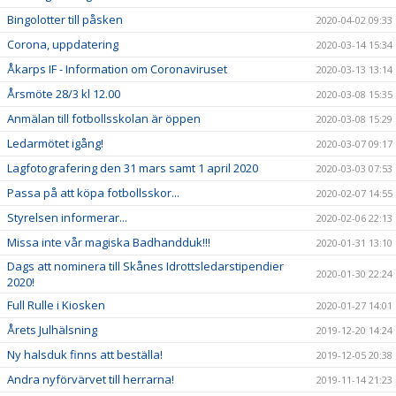
Bingolotter till påsken
2020-04-02 09:33
Corona, uppdatering
2020-03-14 15:34
Åkarps IF - Information om Coronaviruset
2020-03-13 13:14
Årsmöte 28/3 kl 12.00
2020-03-08 15:35
Anmälan till fotbollsskolan är öppen
2020-03-08 15:29
Ledarmötet igång!
2020-03-07 09:17
Lagfotografering den 31 mars samt 1 april 2020
2020-03-03 07:53
Passa på att köpa fotbollsskor...
2020-02-07 14:55
Styrelsen informerar...
2020-02-06 22:13
Missa inte vår magiska Badhandduk!!!
2020-01-31 13:10
Dags att nominera till Skånes Idrottsledarstipendier
2020-01-30 22:24
2020!
Full Rulle i Kiosken
2020-01-27 14:01
Årets Julhälsning
2019-12-20 14:24
Ny halsduk finns att beställa!
2019-12-05 20:38
Andra nyförvärvet till herrarna!
2019-11-14 21:23