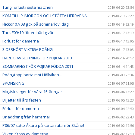
Tung förlust i sista matchen
2019-06-20 23:54
KOM TILL IP IMORGON OCH STÖTTA HERRARNA....
2019-06-19 22:27
Flickor 07/08 gick på sommarlov idag
2019-06-19 22:19
Tack F09/10 för en härlig vår!
2019-06-17 13:19
Förlust för damerna
2019-06-17 13:05
3 OERHÖRT VIKTIGA POÄNG
2019-06-17 13:03
HÄRLIG AVSLUTNING FÖR POJKAR 2010
2019-06-16 20:52
SOMMARFEST FÖR POJKAR FÖDDA 2011
2019-06-14 14:43
Poängtapp borta mot Höllviken...
2019-06-09 23:36
SPONSRING
2019-06-07 21:05
Magisk seger för våra 15-åringar
2019-06-06 13:27
Biljetter till års festen
2019-06-05 13:23
Förlust för damerna
2019-06-04 22:50
Urladdning från herrarna!!!
2019-06-02 22:43
P06/07 satte Åkarp på kartan utanför Skåne!
2019-06-02 17:56
Vilken Kross av damerna
2019-06-02 17:13