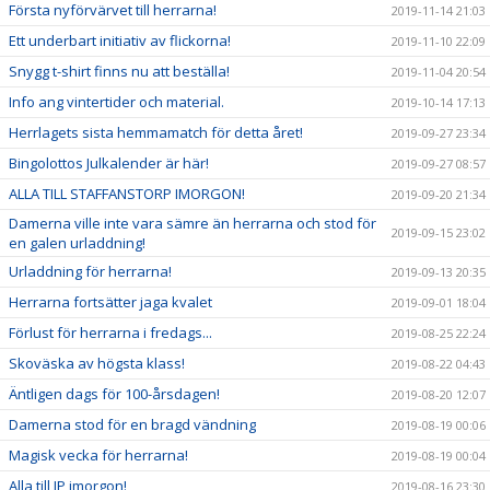
Första nyförvärvet till herrarna!
2019-11-14 21:03
Ett underbart initiativ av flickorna!
2019-11-10 22:09
Snygg t-shirt finns nu att beställa!
2019-11-04 20:54
Info ang vintertider och material.
2019-10-14 17:13
Herrlagets sista hemmamatch för detta året!
2019-09-27 23:34
Bingolottos Julkalender är här!
2019-09-27 08:57
ALLA TILL STAFFANSTORP IMORGON!
2019-09-20 21:34
Damerna ville inte vara sämre än herrarna och stod för
2019-09-15 23:02
en galen urladdning!
Urladdning för herrarna!
2019-09-13 20:35
Herrarna fortsätter jaga kvalet
2019-09-01 18:04
Förlust för herrarna i fredags...
2019-08-25 22:24
Skoväska av högsta klass!
2019-08-22 04:43
Äntligen dags för 100-årsdagen!
2019-08-20 12:07
Damerna stod för en bragd vändning
2019-08-19 00:06
Magisk vecka för herrarna!
2019-08-19 00:04
Alla till IP imorgon!
2019-08-16 23:30