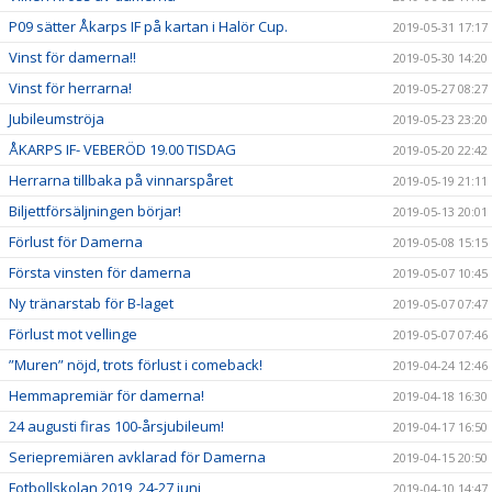
P09 sätter Åkarps IF på kartan i Halör Cup.
2019-05-31 17:17
Vinst för damerna!!
2019-05-30 14:20
Vinst för herrarna!
2019-05-27 08:27
Jubileumströja
2019-05-23 23:20
ÅKARPS IF- VEBERÖD 19.00 TISDAG
2019-05-20 22:42
Herrarna tillbaka på vinnarspåret
2019-05-19 21:11
Biljettförsäljningen börjar!
2019-05-13 20:01
Förlust för Damerna
2019-05-08 15:15
Första vinsten för damerna
2019-05-07 10:45
Ny tränarstab för B-laget
2019-05-07 07:47
Förlust mot vellinge
2019-05-07 07:46
”Muren” nöjd, trots förlust i comeback!
2019-04-24 12:46
Hemmapremiär för damerna!
2019-04-18 16:30
24 augusti firas 100-årsjubileum!
2019-04-17 16:50
Seriepremiären avklarad för Damerna
2019-04-15 20:50
Fotbollskolan 2019, 24-27 juni
2019-04-10 14:47