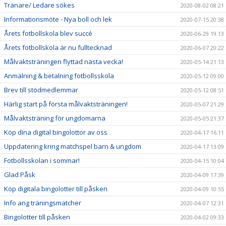
Tränare/ Ledare sökes
2020-08-02 08:21
Informationsmöte - Nya boll och lek
2020-07-15 20:38
Årets fotbollskola blev succé
2020-06-29 19:13
Årets fotbollskola är nu fulltecknad
2020-06-07 20:22
Målvaktsträningen flyttad nästa vecka!
2020-05-14 21:13
Anmälning & betalning fotbollsskola
2020-05-12 09:00
Brev till stödmedlemmar
2020-05-12 08:51
Härlig start på första målvaktsträningen!
2020-05-07 21:29
Målvaktsträning för ungdomarna
2020-05-05 21:37
Köp dina digital bingolottor av oss
2020-04-17 16:11
Uppdatering kring matchspel barn & ungdom
2020-04-17 13:09
Fotbollsskolan i sommar!
2020-04-15 10:04
Glad Påsk
2020-04-09 17:39
Köp digitala bingolotter till påsken
2020-04-09 10:55
Info ang träningsmatcher
2020-04-07 12:31
Bingolotter till påsken
2020-04-02 09:33