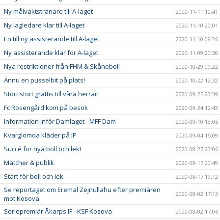
Ny målvaktstränare till A-laget
2020-11-11 10:41
Ny lagledare klar till A-laget
2020-11-10 20:01
En till ny assisterande till A-laget
2020-11-10 09:26
Ny assisterande klar för A-laget
2020-11-09 20:30
Nya restriktioner från FHM & Skåneboll
2020-10-29 09:22
Ännu en pusselbit på plats!
2020-10-22 12:32
Stort stort grattis till våra herrar!
2020-09-25 23:39
Fc Rosengård kom på besök
2020-09-24 12:43
Information inför Damlaget - MFF Dam
2020-09-10 13:05
Kvarglömda kläder på IP
2020-09-04 15:09
Succé för nya boll och lek!
2020-08-27 23:06
Matcher & publik
2020-08-17 20:49
Start för boll och lek
2020-08-17 19:12
Se reportaget om Eremal Zejnullahu efter premiären
2020-08-02 17:13
mot Kosova
Seriepremiär Åkarps IF - KSF Kosova
2020-08-02 17:06