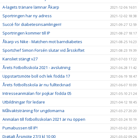
A-lagets tränare lämnar Åkarp
2021-12-06 16:01
Sportringen har ny adress
2021-12-02 18:38
Succé för diabetesinsamlingen!
2021-09-27 12:59
Sportringen kommer till IP
2021-08-27 18:17
Åkarp vs Nike - Matchen mot barndiabetes
2021-08-25 16:23
Sportchef Simon Forsén slutar vid årsskiftet
2021-08-23 19:39
Kansliet stängt v27
2021-07-03 17:22
Årets Fotbollsskola 2021 - avslutning
2021-06-28 11:42
Uppstartsmöte boll och lek födda 17
2021-06-19 18:47
Årets fotbollsskola är nu fulltecknad
2021-06-07 10:09
Intresseanmälan för pojkar födda 05
2021-05-10 21:24
Utbildningar för ledare
2021-04-12 18:45
Målvaktsträning för ungdomarna
2021-03-27 20:20
Anmälan till fotbollsskolan 2021 är nu öppen
2021-03-24 10:19
Pumabussen till IP!
2021-03-02 20:51
Digitalt Årsmöte 27/3 kl 10 00
2021-03-02 09:26