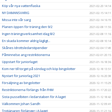
Köp vår nya vattenflaska
2021-02-20 14:14
NY DAMANSVARIG
2021-02-15 14:11
Missa inte vår sarg
2021-02-14 16:19
Planen öppen för träning den 9/2
2021-02-08 11:55
Ingen träningsverksamhet idag 8/2
2021-02-08 11:16
En skada kommer aldrig lägligt...
2021-02-08 10:14
Skånes Idrottsledarstipendier
2021-02-04 17:49
Påminnelse ang restriktionerna
2021-02-01 20:15
Uppstart för juniorlaget
2021-01-16 18:36
Kom ner till torget på söndag och köp bingolotter
2020-12-18 13:51
Nystart för juniorlag 2021
2020-12-16 20:38
Försäljning av bingolotter
2020-12-11 15:29
Restriktionerna förlängs från FHM
2020-11-17 20:22
Sista pusselbiten i ledarstaben för A-laget
2020-11-12 18:42
Välkommen Johan Sandh
2020-11-12 09:41
Trotjänaren förlänger i A-laget
2020-11-11 21:16