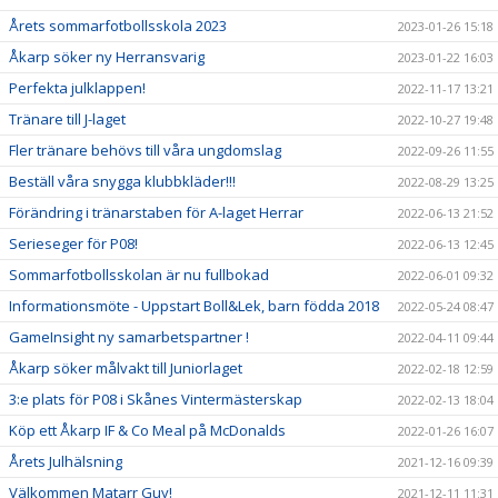
Årets sommarfotbollsskola 2023
2023-01-26 15:18
Åkarp söker ny Herransvarig
2023-01-22 16:03
Perfekta julklappen!
2022-11-17 13:21
Tränare till J-laget
2022-10-27 19:48
Fler tränare behövs till våra ungdomslag
2022-09-26 11:55
Beställ våra snygga klubbkläder!!!
2022-08-29 13:25
Förändring i tränarstaben för A-laget Herrar
2022-06-13 21:52
Serieseger för P08!
2022-06-13 12:45
Sommarfotbollsskolan är nu fullbokad
2022-06-01 09:32
Informationsmöte - Uppstart Boll&Lek, barn födda 2018
2022-05-24 08:47
GameInsight ny samarbetspartner !
2022-04-11 09:44
Åkarp söker målvakt till Juniorlaget
2022-02-18 12:59
3:e plats för P08 i Skånes Vintermästerskap
2022-02-13 18:04
Köp ett Åkarp IF & Co Meal på McDonalds
2022-01-26 16:07
Årets Julhälsning
2021-12-16 09:39
Välkommen Matarr Guy!
2021-12-11 11:31