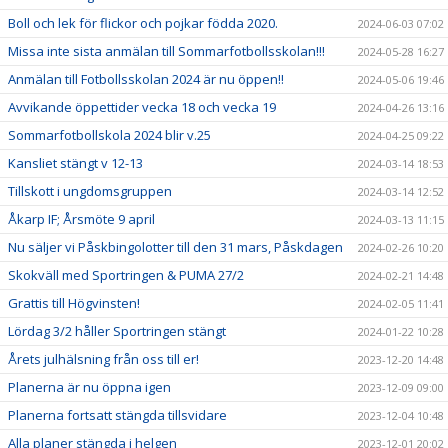
Boll och lek för flickor och pojkar födda 2020.
2024-06-03 07:02
Missa inte sista anmälan till Sommarfotbollsskolan!!!
2024-05-28 16:27
Anmälan till Fotbollsskolan 2024 är nu öppen!!
2024-05-06 19:46
Avvikande öppettider vecka 18 och vecka 19
2024-04-26 13:16
Sommarfotbollskola 2024 blir v.25
2024-04-25 09:22
Kansliet stängt v 12-13
2024-03-14 18:53
Tillskott i ungdomsgruppen
2024-03-14 12:52
Åkarp IF; Årsmöte 9 april
2024-03-13 11:15
Nu säljer vi Påskbingolotter till den 31 mars, Påskdagen
2024-02-26 10:20
Skokväll med Sportringen & PUMA 27/2
2024-02-21 14:48
Grattis till Högvinsten!
2024-02-05 11:41
Lördag 3/2 håller Sportringen stängt
2024-01-22 10:28
Årets julhälsning från oss till er!
2023-12-20 14:48
Planerna är nu öppna igen
2023-12-09 09:00
Planerna fortsatt stängda tillsvidare
2023-12-04 10:48
Alla planer stängda i helgen
2023-12-01 20:02