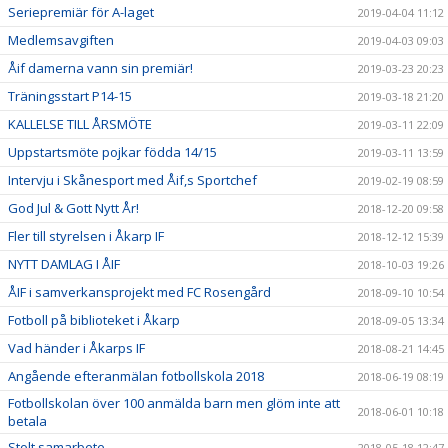
Seriepremiär för A-laget
2019-04-04 11:12
Medlemsavgiften
2019-04-03 09:03
Åif damerna vann sin premiär!
2019-03-23 20:23
Träningsstart P14-15
2019-03-18 21:20
KALLELSE TILL ÅRSMÖTE
2019-03-11 22:09
Uppstartsmöte pojkar födda 14/15
2019-03-11 13:59
Intervju i Skånesport med Åif,s Sportchef
2019-02-19 08:59
God Jul & Gott Nytt År!
2018-12-20 09:58
Fler till styrelsen i Åkarp IF
2018-12-12 15:39
NYTT DAMLAG I ÅIF
2018-10-03 19:26
ÅIF i samverkansprojekt med FC Rosengård
2018-09-10 10:54
Fotboll på biblioteket i Åkarp
2018-09-05 13:34
Vad händer i Åkarps IF
2018-08-21 14:45
Angående efteranmälan fotbollskola 2018
2018-06-19 08:19
Fotbollskolan över 100 anmälda barn men glöm inte att
2018-06-01 10:18
betala
Stolt samarbete
2018-05-18 12:47