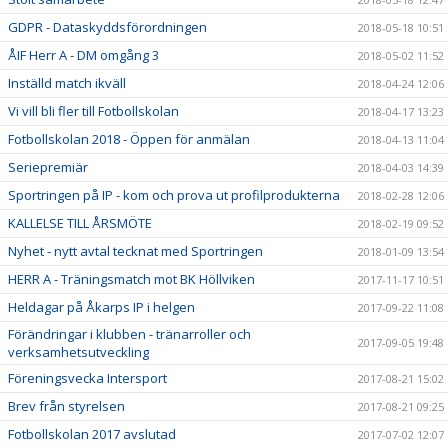
GDPR - Dataskyddsförordningen
2018-05-18 10:51
ÅIF Herr A - DM omgång 3
2018-05-02 11:52
Inställd match ikväll
2018-04-24 12:06
Vi vill bli fler till Fotbollskolan
2018-04-17 13:23
Fotbollskolan 2018 - Öppen för anmälan
2018-04-13 11:04
Seriepremiär
2018-04-03 14:39
Sportringen på IP - kom och prova ut profilprodukterna
2018-02-28 12:06
KALLELSE TILL ÅRSMÖTE
2018-02-19 09:52
Nyhet - nytt avtal tecknat med Sportringen
2018-01-09 13:54
HERR A - Träningsmatch mot BK Höllviken
2017-11-17 10:51
Heldagar på Åkarps IP i helgen
2017-09-22 11:08
Förändringar i klubben - tränarroller och
2017-09-05 19:48
verksamhetsutveckling
Föreningsvecka Intersport
2017-08-21 15:02
Brev från styrelsen
2017-08-21 09:25
Fotbollskolan 2017 avslutad
2017-07-02 12:07