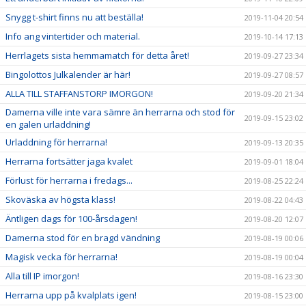
Snygg t-shirt finns nu att beställa!
2019-11-04 20:54
Info ang vintertider och material.
2019-10-14 17:13
Herrlagets sista hemmamatch för detta året!
2019-09-27 23:34
Bingolottos Julkalender är här!
2019-09-27 08:57
ALLA TILL STAFFANSTORP IMORGON!
2019-09-20 21:34
Damerna ville inte vara sämre än herrarna och stod för
2019-09-15 23:02
en galen urladdning!
Urladdning för herrarna!
2019-09-13 20:35
Herrarna fortsätter jaga kvalet
2019-09-01 18:04
Förlust för herrarna i fredags...
2019-08-25 22:24
Skoväska av högsta klass!
2019-08-22 04:43
Äntligen dags för 100-årsdagen!
2019-08-20 12:07
Damerna stod för en bragd vändning
2019-08-19 00:06
Magisk vecka för herrarna!
2019-08-19 00:04
Alla till IP imorgon!
2019-08-16 23:30
Herrarna upp på kvalplats igen!
2019-08-15 23:00