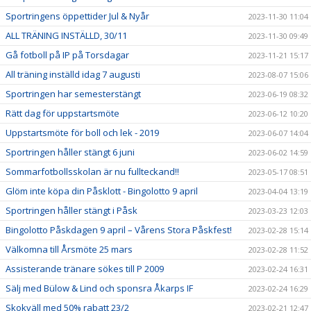
Sportringens öppettider Jul & Nyår
2023-11-30 11:04
ALL TRÄNING INSTÄLLD, 30/11
2023-11-30 09:49
Gå fotboll på IP på Torsdagar
2023-11-21 15:17
All träning inställd idag 7 augusti
2023-08-07 15:06
Sportringen har semesterstängt
2023-06-19 08:32
Rätt dag för uppstartsmöte
2023-06-12 10:20
Uppstartsmöte för boll och lek - 2019
2023-06-07 14:04
Sportringen håller stängt 6 juni
2023-06-02 14:59
Sommarfotbollsskolan är nu fullteckand!!
2023-05-17 08:51
Glöm inte köpa din Påsklott - Bingolotto 9 april
2023-04-04 13:19
Sportringen håller stängt i Påsk
2023-03-23 12:03
Bingolotto Påskdagen 9 april – Vårens Stora Påskfest!
2023-02-28 15:14
Välkomna till Årsmöte 25 mars
2023-02-28 11:52
Assisterande tränare sökes till P 2009
2023-02-24 16:31
Sälj med Bülow & Lind och sponsra Åkarps IF
2023-02-24 16:29
Skokväll med 50% rabatt 23/2
2023-02-21 12:47