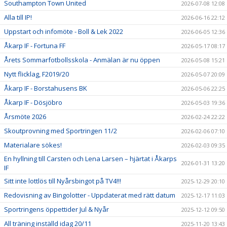
Southampton Town United
2026-07-08 12:08
Alla till IP!
2026-06-16 22:12
Uppstart och infomöte - Boll & Lek 2022
2026-06-05 12:36
Åkarp IF - Fortuna FF
2026-05-17 08:17
Årets Sommarfotbollsskola - Anmälan är nu öppen
2026-05-08 15:21
Nytt flicklag, F2019/20
2026-05-07 20:09
Åkarp IF - Borstahusens BK
2026-05-06 22:25
Åkarp IF - Dösjöbro
2026-05-03 19:36
Årsmöte 2026
2026-02-24 22:22
Skoutprovning med Sportringen 11/2
2026-02-06 07:10
Materialare sökes!
2026-02-03 09:35
En hyllning till Carsten och Lena Larsen – hjärtat i Åkarps
2026-01-31 13:20
IF
Sitt inte lottlös till Nyårsbingot på TV4!!!
2025-12-29 20:10
Redovisning av Bingolotter - Uppdaterat med rätt datum
2025-12-17 11:03
Sportringens öppettider Jul & Nyår
2025-12-12 09:50
All träning inställd idag 20/11
2025-11-20 13:43