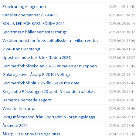
Provträning A-laget herr
2025-11-03 14:48
Kansliet obemannat 21/9-4/11
2025-09-18 14:22
BOLL & LEK FÖR BARN FÖDDA 2021
2025-08-25 10:14
Sportringen håller semesterstängt!
2025-07-01 18:32
Vi sätter punkt för årets fotbollsskola – vilken vecka!
2025-06-24 16:06
V 24 - Kansliet stängt
2025-06-06 11:54
Uppstartsmöte boll & lek (födda 2021)
2025-06-03 13:37
Sommarfotbollsskolan 2025 - Anmälan är nu öppen
2025-05-20 15:45
Guldregn över Åkarp P-2010 i Vellinge!
2025-03-23 13:19
Sommarfotboll blir V.25 iår - Save the date!
2025-03-05 17:45
Bingolotto Påskdagen 20 april - Vi har dem på plats!
2025-03-05 17:41
Damerna hämtade segern!
2025-03-02 13:01
Vinst för herrarna!
2025-02-09 09:45
Viktig information från SportAdmin Föreningslogga
2025-02-06 09:37
Årsmöte 2025
2025-01-27 16:42
Åkarp IF säljer Nyårsbingolotter
2024-12-27 16:38