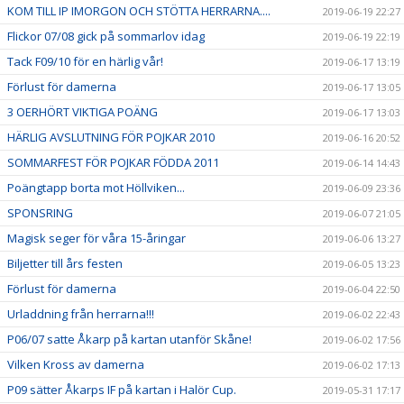
KOM TILL IP IMORGON OCH STÖTTA HERRARNA....
2019-06-19 22:27
Flickor 07/08 gick på sommarlov idag
2019-06-19 22:19
Tack F09/10 för en härlig vår!
2019-06-17 13:19
Förlust för damerna
2019-06-17 13:05
3 OERHÖRT VIKTIGA POÄNG
2019-06-17 13:03
HÄRLIG AVSLUTNING FÖR POJKAR 2010
2019-06-16 20:52
SOMMARFEST FÖR POJKAR FÖDDA 2011
2019-06-14 14:43
Poängtapp borta mot Höllviken...
2019-06-09 23:36
SPONSRING
2019-06-07 21:05
Magisk seger för våra 15-åringar
2019-06-06 13:27
Biljetter till års festen
2019-06-05 13:23
Förlust för damerna
2019-06-04 22:50
Urladdning från herrarna!!!
2019-06-02 22:43
P06/07 satte Åkarp på kartan utanför Skåne!
2019-06-02 17:56
Vilken Kross av damerna
2019-06-02 17:13
P09 sätter Åkarps IF på kartan i Halör Cup.
2019-05-31 17:17