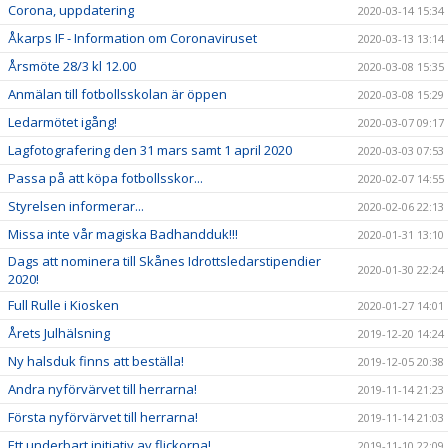
Corona, uppdatering
2020-03-14 15:34
Åkarps IF - Information om Coronaviruset
2020-03-13 13:14
Årsmöte 28/3 kl 12.00
2020-03-08 15:35
Anmälan till fotbollsskolan är öppen
2020-03-08 15:29
Ledarmötet igång!
2020-03-07 09:17
Lagfotografering den 31 mars samt 1 april 2020
2020-03-03 07:53
Passa på att köpa fotbollsskor...
2020-02-07 14:55
Styrelsen informerar...
2020-02-06 22:13
Missa inte vår magiska Badhandduk!!!
2020-01-31 13:10
Dags att nominera till Skånes Idrottsledarstipendier
2020-01-30 22:24
2020!
Full Rulle i Kiosken
2020-01-27 14:01
Årets Julhälsning
2019-12-20 14:24
Ny halsduk finns att beställa!
2019-12-05 20:38
Andra nyförvärvet till herrarna!
2019-11-14 21:23
Första nyförvärvet till herrarna!
2019-11-14 21:03
Ett underbart initiativ av flickorna!
2019-11-10 22:09