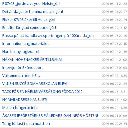
F 07/08 gjorde avtryck i Helsingör!
2019-08-11 21:20
Det är dags för hemma match igen!
2019-08-08 22:47
Flickor 07/08 åker till Helsingör!
2019-08-08 22:44
En efterlängtad comeback igår!
2019-08-07 18:12
Passa på att handla av sportringen på 100års-dagen!
2019-08-03 20:48
Information ang materialet!
2019-07-23 22:18
Han blir ny lagledare!
2019-07-14 21:35
HÅKAN HOHENACKER ÄR TILLBAKA!
2019-07-14 21:02
Intervju för Skånesport!
2019-07-06 09:03
Välkommen hem KE....
2019-07-02 16:33
VILKEN SUCCÉ SOMMARSKOLAN BLEV!
2019-06-27 21:29
TACK FÖR EN HÄRLIG VÅRSÄSONG FÖDDA 2012
2019-06-25 15:51
NY MAILADRESS KANSLIET!
2019-06-25 14:02
Mailen fungerar inte
2019-06-24 16:36
ÅKARPS IF FÖRSTÄRKER PÅ LEDARSIDAN INFÖR HÖSTEN!
2019-06-21 09:06
Tung förlust i sista matchen
2019-06-20 23:54