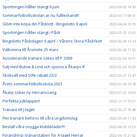
Sportringen håller stängt 6 juni
2023-06-02 14:59
Sommarfotbollsskolan är nu fullteckand!!
2023-05-17 08:51
Glöm inte köpa din Påsklott - Bingolotto 9 april
2023-04-04 13:19
Sportringen håller stängt i Påsk
2023-03-23 12:03
Bingolotto Påskdagen 9 april – Vårens Stora Påskfest!
2023-02-28 15:14
Välkomna till Årsmöte 25 mars
2023-02-28 11:52
Assisterande tränare sökes till P 2009
2023-02-24 16:31
Sälj med Bülow & Lind och sponsra Åkarps IF
2023-02-24 16:29
Skokväll med 50% rabatt 23/2
2023-02-21 12:47
Årets sommarfotbollsskola 2023
2023-01-26 15:18
Åkarp söker ny Herransvarig
2023-01-22 16:03
Perfekta julklappen!
2022-11-17 13:21
Tränare till J-laget
2022-10-27 19:48
Fler tränare behövs till våra ungdomslag
2022-09-26 11:55
Beställ våra snygga klubbkläder!!!
2022-08-29 13:25
Förändring i tränarstaben för A-laget Herrar
2022-06-13 21:52