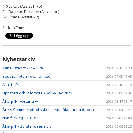
1-0 Lukas (Assist Niko)
2-1 Rasmus Persson (Assist Ian)
3-1 Emme (Assist RP)
/Uffe o Emme
Nyhetsarkiv
Kansli stängt 27/7-10/8
2026-07-15 09:23
Southampton Town United
2026-07-08 12:08
Alla till IP!
2026-06-16 22:12
Uppstart och infomöte - Boll & Lek 2022
2026-06-05 12:36
Åkarp IF - Fortuna FF
2026-05-17 08:17
Årets Sommarfotbollsskola - Anmälan är nu öppen
2026-05-08 15:21
Nytt flicklag, F2019/20
2026-05-07 20:09
Åkarp IF - Borstahusens BK
2026-05-06 22:25