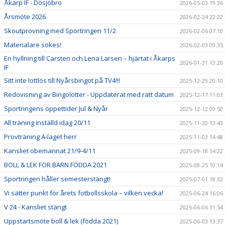
Åkarp IF - Dösjöbro
2026-05-03 19:36
Årsmöte 2026
2026-02-24 22:22
Skoutprovning med Sportringen 11/2
2026-02-06 07:10
Materialare sökes!
2026-02-03 09:35
En hyllning till Carsten och Lena Larsen – hjärtat i Åkarps
2026-01-31 13:20
IF
Sitt inte lottlös till Nyårsbingot på TV4!!!
2025-12-29 20:10
Redovisning av Bingolotter - Uppdaterat med rätt datum
2025-12-17 11:03
Sportringens öppettider Jul & Nyår
2025-12-12 09:50
All träning inställd idag 20/11
2025-11-20 13:43
Provträning A-laget herr
2025-11-03 14:48
Kansliet obemannat 21/9-4/11
2025-09-18 14:22
BOLL & LEK FÖR BARN FÖDDA 2021
2025-08-25 10:14
Sportringen håller semesterstängt!
2025-07-01 18:32
Vi sätter punkt för årets fotbollsskola – vilken vecka!
2025-06-24 16:06
V 24 - Kansliet stängt
2025-06-06 11:54
Uppstartsmöte boll & lek (födda 2021)
2025-06-03 13:37