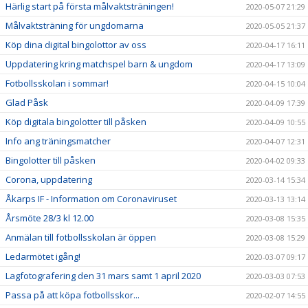
Härlig start på första målvaktsträningen!
2020-05-07 21:29
Målvaktsträning för ungdomarna
2020-05-05 21:37
Köp dina digital bingolottor av oss
2020-04-17 16:11
Uppdatering kring matchspel barn & ungdom
2020-04-17 13:09
Fotbollsskolan i sommar!
2020-04-15 10:04
Glad Påsk
2020-04-09 17:39
Köp digitala bingolotter till påsken
2020-04-09 10:55
Info ang träningsmatcher
2020-04-07 12:31
Bingolotter till påsken
2020-04-02 09:33
Corona, uppdatering
2020-03-14 15:34
Åkarps IF - Information om Coronaviruset
2020-03-13 13:14
Årsmöte 28/3 kl 12.00
2020-03-08 15:35
Anmälan till fotbollsskolan är öppen
2020-03-08 15:29
Ledarmötet igång!
2020-03-07 09:17
Lagfotografering den 31 mars samt 1 april 2020
2020-03-03 07:53
Passa på att köpa fotbollsskor...
2020-02-07 14:55