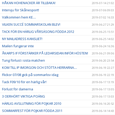
HÅKAN HOHENACKER ÄR TILLBAKA!
2019-07-14 21:02
Intervju för Skånesport!
2019-07-06 09:03
Välkommen hem KE....
2019-07-02 16:33
VILKEN SUCCÉ SOMMARSKOLAN BLEV!
2019-06-27 21:29
TACK FÖR EN HÄRLIG VÅRSÄSONG FÖDDA 2012
2019-06-25 15:51
NY MAILADRESS KANSLIET!
2019-06-25 14:02
Mailen fungerar inte
2019-06-24 16:36
ÅKARPS IF FÖRSTÄRKER PÅ LEDARSIDAN INFÖR HÖSTEN!
2019-06-21 09:06
Tung förlust i sista matchen
2019-06-20 23:54
KOM TILL IP IMORGON OCH STÖTTA HERRARNA....
2019-06-19 22:27
Flickor 07/08 gick på sommarlov idag
2019-06-19 22:19
Tack F09/10 för en härlig vår!
2019-06-17 13:19
Förlust för damerna
2019-06-17 13:05
3 OERHÖRT VIKTIGA POÄNG
2019-06-17 13:03
HÄRLIG AVSLUTNING FÖR POJKAR 2010
2019-06-16 20:52
SOMMARFEST FÖR POJKAR FÖDDA 2011
2019-06-14 14:43