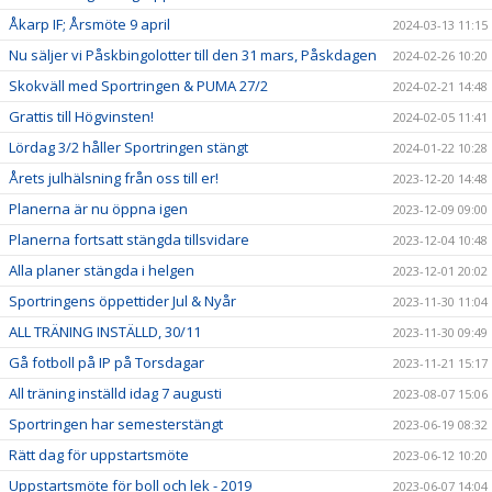
Åkarp IF; Årsmöte 9 april
2024-03-13 11:15
Nu säljer vi Påskbingolotter till den 31 mars, Påskdagen
2024-02-26 10:20
Skokväll med Sportringen & PUMA 27/2
2024-02-21 14:48
Grattis till Högvinsten!
2024-02-05 11:41
Lördag 3/2 håller Sportringen stängt
2024-01-22 10:28
Årets julhälsning från oss till er!
2023-12-20 14:48
Planerna är nu öppna igen
2023-12-09 09:00
Planerna fortsatt stängda tillsvidare
2023-12-04 10:48
Alla planer stängda i helgen
2023-12-01 20:02
Sportringens öppettider Jul & Nyår
2023-11-30 11:04
ALL TRÄNING INSTÄLLD, 30/11
2023-11-30 09:49
Gå fotboll på IP på Torsdagar
2023-11-21 15:17
All träning inställd idag 7 augusti
2023-08-07 15:06
Sportringen har semesterstängt
2023-06-19 08:32
Rätt dag för uppstartsmöte
2023-06-12 10:20
Uppstartsmöte för boll och lek - 2019
2023-06-07 14:04