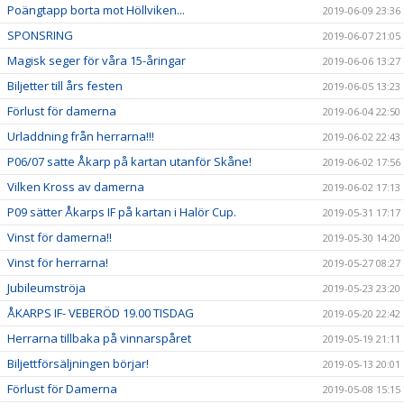
Poängtapp borta mot Höllviken...
2019-06-09 23:36
SPONSRING
2019-06-07 21:05
Magisk seger för våra 15-åringar
2019-06-06 13:27
Biljetter till års festen
2019-06-05 13:23
Förlust för damerna
2019-06-04 22:50
Urladdning från herrarna!!!
2019-06-02 22:43
P06/07 satte Åkarp på kartan utanför Skåne!
2019-06-02 17:56
Vilken Kross av damerna
2019-06-02 17:13
P09 sätter Åkarps IF på kartan i Halör Cup.
2019-05-31 17:17
Vinst för damerna!!
2019-05-30 14:20
Vinst för herrarna!
2019-05-27 08:27
Jubileumströja
2019-05-23 23:20
ÅKARPS IF- VEBERÖD 19.00 TISDAG
2019-05-20 22:42
Herrarna tillbaka på vinnarspåret
2019-05-19 21:11
Biljettförsäljningen börjar!
2019-05-13 20:01
Förlust för Damerna
2019-05-08 15:15