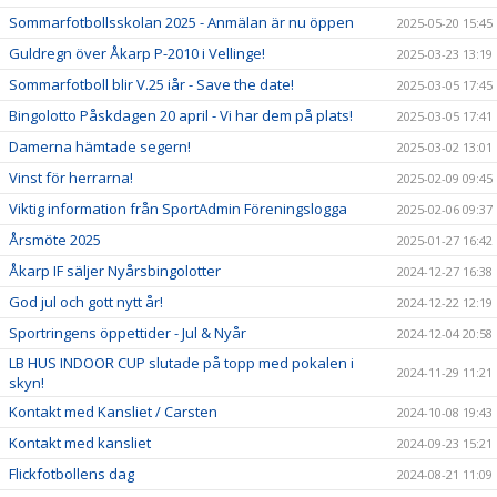
Sommarfotbollsskolan 2025 - Anmälan är nu öppen
2025-05-20 15:45
Guldregn över Åkarp P-2010 i Vellinge!
2025-03-23 13:19
Sommarfotboll blir V.25 iår - Save the date!
2025-03-05 17:45
Bingolotto Påskdagen 20 april - Vi har dem på plats!
2025-03-05 17:41
Damerna hämtade segern!
2025-03-02 13:01
Vinst för herrarna!
2025-02-09 09:45
Viktig information från SportAdmin Föreningslogga
2025-02-06 09:37
Årsmöte 2025
2025-01-27 16:42
Åkarp IF säljer Nyårsbingolotter
2024-12-27 16:38
God jul och gott nytt år!
2024-12-22 12:19
Sportringens öppettider - Jul & Nyår
2024-12-04 20:58
LB HUS INDOOR CUP slutade på topp med pokalen i
2024-11-29 11:21
skyn!
Kontakt med Kansliet / Carsten
2024-10-08 19:43
Kontakt med kansliet
2024-09-23 15:21
Flickfotbollens dag
2024-08-21 11:09