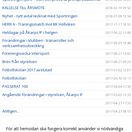
KALLELSE TILL ÅRSMÖTE
2018-02-19 09:52
Nyhet - nytt avtal tecknat med Sportringen
2018-01-09 13:54
HERR A - Träningsmatch mot BK Höllviken
2017-11-17 10:51
Heldagar på Åkarps IP i helgen
2017-09-22 11:08
Förändringar i klubben - tränarroller och
2017-09-05 19:48
verksamhetsutveckling
Föreningsvecka Intersport
2017-08-21 15:02
Brev från styrelsen
2017-08-21 09:25
Fotbollskolan 2017 avslutad
2017-07-02 12:07
Fotbollskolan
2017-06-10 10:17
PASSERAT 100
2017-06-04 17:59
Angående förändringar i styrelsen, Åkarps IF
2017-05-03 13:35
2017-04-27 17:35
Äntligen...
2017-04-27 08:57
Sommarens Fotbollskola 2017 - Anmäl redan nu!
2017-03-20 07:48
Nyheter i profilsortimentet
2017-02-03 08:10
För att hemsidan ska fungera korrekt använder vi nödvändiga