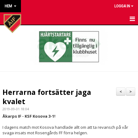
HEM
LOGGA IN
HEM
NYHETER
KALENDER
MATCHER
KONTAKT TILL VÅRA LAG
Herrarna fortsätter jaga
<
>
KONTAKT ÅKARP IF
kvalet
2019-09-01 18:04
OM FÖRENINGEN
Åkarps IF - KSF Kosova 3-1!
DOKUMENT
I dagens match mot Kosova handlade allt om att ta revansch på vår
svaga insats mot Rosengårds FF förra helgen.
BESTÄLL VÅRA KLUBBKLÄDER