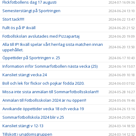
Flickfotbollens dag 17 augusti
2024-07-16 09:36
Semesterstängt på Sportringen
2024-06-24 13:10
Stort tack!!!!!
2024-06-22 13:47
Fullt ös på IP ikväll
2024-06-20 21:52
Fotbollskolan avslutades med Pizzapartaj
2024-06-20 19:09
Alla till IP! Ikväll spelar vårt herrlag sista matchen innan
2024-06-20 13:50
uppehållet.
Öppettider på Sportringen v. 25
2024-06-17 10:43
Information inför Sommarfotbollen nästa vecka (25)
2024-06-14 15:07
Kansliet stängt vecka 24
2024-06-09 10:18
Boll och lek för flickor och pojkar födda 2020.
2024-06-03 07:02
Missa inte sista anmälan till Sommarfotbollsskolan!!!
2024-05-28 16:27
Anmälan till Fotbollsskolan 2024 är nu öppen!!
2024-05-06 19:46
Avvikande öppettider vecka 18 och vecka 19
2024-04-26 13:16
Sommarfotbollskola 2024 blir v.25
2024-04-25 09:22
Kansliet stängt v 12-13
2024-03-14 18:53
Tillskott i ungdomsgruppen
2024-03-14 12:52