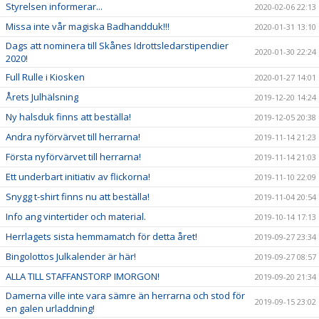
Styrelsen informerar...
2020-02-06 22:13
Missa inte vår magiska Badhandduk!!!
2020-01-31 13:10
Dags att nominera till Skånes Idrottsledarstipendier
2020-01-30 22:24
2020!
Full Rulle i Kiosken
2020-01-27 14:01
Årets Julhälsning
2019-12-20 14:24
Ny halsduk finns att beställa!
2019-12-05 20:38
Andra nyförvärvet till herrarna!
2019-11-14 21:23
Första nyförvärvet till herrarna!
2019-11-14 21:03
Ett underbart initiativ av flickorna!
2019-11-10 22:09
Snygg t-shirt finns nu att beställa!
2019-11-04 20:54
Info ang vintertider och material.
2019-10-14 17:13
Herrlagets sista hemmamatch för detta året!
2019-09-27 23:34
Bingolottos Julkalender är här!
2019-09-27 08:57
ALLA TILL STAFFANSTORP IMORGON!
2019-09-20 21:34
Damerna ville inte vara sämre än herrarna och stod för
2019-09-15 23:02
en galen urladdning!