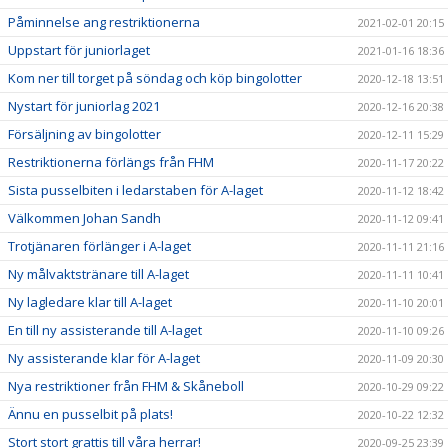
Påminnelse ang restriktionerna
2021-02-01 20:15
Uppstart för juniorlaget
2021-01-16 18:36
Kom ner till torget på söndag och köp bingolotter
2020-12-18 13:51
Nystart för juniorlag 2021
2020-12-16 20:38
Försäljning av bingolotter
2020-12-11 15:29
Restriktionerna förlängs från FHM
2020-11-17 20:22
Sista pusselbiten i ledarstaben för A-laget
2020-11-12 18:42
Välkommen Johan Sandh
2020-11-12 09:41
Trotjänaren förlänger i A-laget
2020-11-11 21:16
Ny målvaktstränare till A-laget
2020-11-11 10:41
Ny lagledare klar till A-laget
2020-11-10 20:01
En till ny assisterande till A-laget
2020-11-10 09:26
Ny assisterande klar för A-laget
2020-11-09 20:30
Nya restriktioner från FHM & Skåneboll
2020-10-29 09:22
Ännu en pusselbit på plats!
2020-10-22 12:32
Stort stort grattis till våra herrar!
2020-09-25 23:39