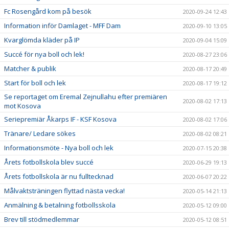
Fc Rosengård kom på besök
2020-09-24 12:43
Information inför Damlaget - MFF Dam
2020-09-10 13:05
Kvarglömda kläder på IP
2020-09-04 15:09
Succé för nya boll och lek!
2020-08-27 23:06
Matcher & publik
2020-08-17 20:49
Start för boll och lek
2020-08-17 19:12
Se reportaget om Eremal Zejnullahu efter premiären
2020-08-02 17:13
mot Kosova
Seriepremiär Åkarps IF - KSF Kosova
2020-08-02 17:06
Tränare/ Ledare sökes
2020-08-02 08:21
Informationsmöte - Nya boll och lek
2020-07-15 20:38
Årets fotbollskola blev succé
2020-06-29 19:13
Årets fotbollskola är nu fulltecknad
2020-06-07 20:22
Målvaktsträningen flyttad nästa vecka!
2020-05-14 21:13
Anmälning & betalning fotbollsskola
2020-05-12 09:00
Brev till stödmedlemmar
2020-05-12 08:51