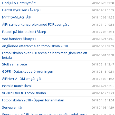
God Jul & Gott Nytt År!
2018-12-20 09:58
Fler till styrelsen i Åkarp IF
2018-12-12 15:39
NYTT DAMLAG I ÅIF
2018-10-03 19:26
ÅIF i samverkansprojekt med FC Rosengård
2018-09-10 10:54
Fotboll på biblioteket i Åkarp
2018-09-05 13:34
Vad händer i Åkarps IF
2018-08-21 14:45
Angående efteranmälan fotbollskola 2018
2018-06-19 08:19
Fotbollskolan över 100 anmälda barn men glöm inte att
2018-06-01 10:18
betala
Stolt samarbete
2018-05-18 12:47
GDPR - Dataskyddsförordningen
2018-05-18 10:51
ÅIF Herr A - DM omgång 3
2018-05-02 11:52
Inställd match ikväll
2018-04-24 12:06
Vi vill bli fler till Fotbollskolan
2018-04-17 13:23
Fotbollskolan 2018 - Öppen för anmälan
2018-04-13 11:04
Seriepremiär
2018-04-03 14:39
Sportringen på IP - kom och prova ut profilprodukterna
2018-02-28 12:06