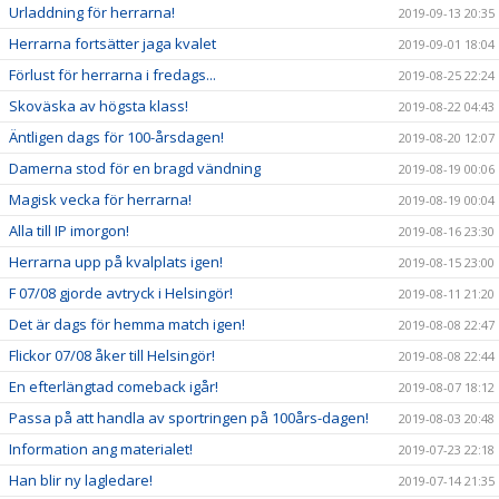
Urladdning för herrarna!
2019-09-13 20:35
Herrarna fortsätter jaga kvalet
2019-09-01 18:04
Förlust för herrarna i fredags...
2019-08-25 22:24
Skoväska av högsta klass!
2019-08-22 04:43
Äntligen dags för 100-årsdagen!
2019-08-20 12:07
Damerna stod för en bragd vändning
2019-08-19 00:06
Magisk vecka för herrarna!
2019-08-19 00:04
Alla till IP imorgon!
2019-08-16 23:30
Herrarna upp på kvalplats igen!
2019-08-15 23:00
F 07/08 gjorde avtryck i Helsingör!
2019-08-11 21:20
Det är dags för hemma match igen!
2019-08-08 22:47
Flickor 07/08 åker till Helsingör!
2019-08-08 22:44
En efterlängtad comeback igår!
2019-08-07 18:12
Passa på att handla av sportringen på 100års-dagen!
2019-08-03 20:48
Information ang materialet!
2019-07-23 22:18
Han blir ny lagledare!
2019-07-14 21:35