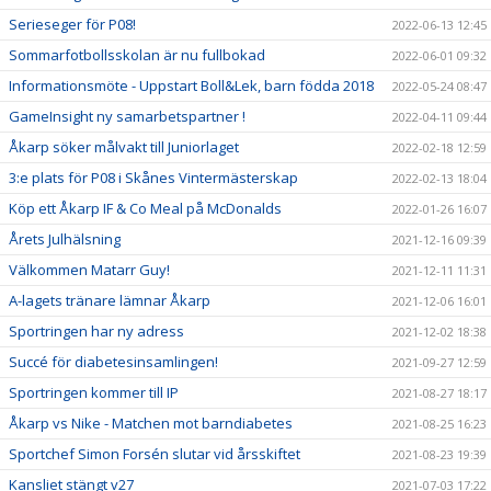
Serieseger för P08!
2022-06-13 12:45
Sommarfotbollsskolan är nu fullbokad
2022-06-01 09:32
Informationsmöte - Uppstart Boll&Lek, barn födda 2018
2022-05-24 08:47
GameInsight ny samarbetspartner !
2022-04-11 09:44
Åkarp söker målvakt till Juniorlaget
2022-02-18 12:59
3:e plats för P08 i Skånes Vintermästerskap
2022-02-13 18:04
Köp ett Åkarp IF & Co Meal på McDonalds
2022-01-26 16:07
Årets Julhälsning
2021-12-16 09:39
Välkommen Matarr Guy!
2021-12-11 11:31
A-lagets tränare lämnar Åkarp
2021-12-06 16:01
Sportringen har ny adress
2021-12-02 18:38
Succé för diabetesinsamlingen!
2021-09-27 12:59
Sportringen kommer till IP
2021-08-27 18:17
Åkarp vs Nike - Matchen mot barndiabetes
2021-08-25 16:23
Sportchef Simon Forsén slutar vid årsskiftet
2021-08-23 19:39
Kansliet stängt v27
2021-07-03 17:22