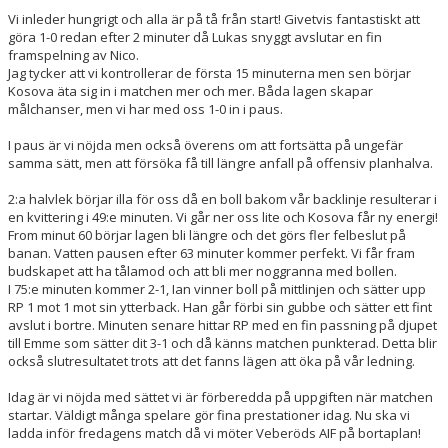
Vi inleder hungrigt och alla är på tå från start! Givetvis fantastiskt att
göra 1-0 redan efter 2 minuter då Lukas snyggt avslutar en fin
framspelning av Nico.
Jag tycker att vi kontrollerar de första 15 minuterna men sen börjar
Kosova äta sig in i matchen mer och mer. Båda lagen skapar
målchanser, men vi har med oss 1-0 in i paus.
I paus är vi nöjda men också överens om att fortsätta på ungefär
samma sätt, men att försöka få till längre anfall på offensiv planhalva.
2:a halvlek börjar illa för oss då en boll bakom vår backlinje resulterar i
en kvittering i 49:e minuten. Vi går ner oss lite och Kosova får ny energi!
From minut 60 börjar lagen bli längre och det görs fler felbeslut på
banan. Vatten pausen efter 63 minuter kommer perfekt. Vi får fram
budskapet att ha tålamod och att bli mer noggranna med bollen.
I 75:e minuten kommer 2-1, Ian vinner boll på mittlinjen och sätter upp
RP 1 mot 1 mot sin ytterback. Han går förbi sin gubbe och sätter ett fint
avslut i bortre. Minuten senare hittar RP med en fin passning på djupet
till Emme som sätter dit 3-1 och då känns matchen punkterad. Detta blir
också slutresultatet trots att det fanns lägen att öka på vår ledning.
Idag är vi nöjda med sättet vi är förberedda på uppgiften när matchen
startar. Väldigt många spelare gör fina prestationer idag. Nu ska vi
ladda inför fredagens match då vi möter Veberöds AIF på bortaplan!