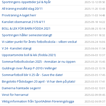
Sportringens öppettider Jul & Nyår
2025-12-12 09:50
All träning inställd idag 20/11
2025-11-20 13:43
Provträning A-laget herr
2025-11-03 14:48
Kansliet obemannat 21/9-4/11
2025-09-18 14:22
BOLL & LEK FÖR BARN FÖDDA 2021
2025-08-25 10:14
Sportringen håller semesterstängt!
2025-07-01 18:32
Vi sätter punkt för årets fotbollsskola – vilken vecka!
2025-06-24 16:06
V 24 - Kansliet stängt
2025-06-06 11:54
Uppstartsmöte boll & lek (födda 2021)
2025-06-03 13:37
Sommarfotbollsskolan 2025 - Anmälan är nu öppen
2025-05-20 15:45
Guldregn över Åkarp P-2010 i Vellinge!
2025-03-23 13:19
Sommarfotboll blir V.25 iår - Save the date!
2025-03-05 17:45
Bingolotto Påskdagen 20 april - Vi har dem på plats!
2025-03-05 17:41
Damerna hämtade segern!
2025-03-02 13:01
Vinst för herrarna!
2025-02-09 09:45
Viktig information från SportAdmin Föreningslogga
2025-02-06 09:37