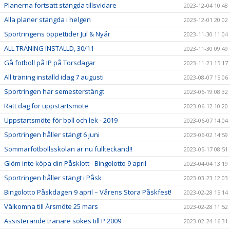
Planerna fortsatt stängda tillsvidare
2023-12-04 10:48
Alla planer stängda i helgen
2023-12-01 20:02
Sportringens öppettider Jul & Nyår
2023-11-30 11:04
ALL TRÄNING INSTÄLLD, 30/11
2023-11-30 09:49
Gå fotboll på IP på Torsdagar
2023-11-21 15:17
All träning inställd idag 7 augusti
2023-08-07 15:06
Sportringen har semesterstängt
2023-06-19 08:32
Rätt dag för uppstartsmöte
2023-06-12 10:20
Uppstartsmöte för boll och lek - 2019
2023-06-07 14:04
Sportringen håller stängt 6 juni
2023-06-02 14:59
Sommarfotbollsskolan är nu fullteckand!!
2023-05-17 08:51
Glöm inte köpa din Påsklott - Bingolotto 9 april
2023-04-04 13:19
Sportringen håller stängt i Påsk
2023-03-23 12:03
Bingolotto Påskdagen 9 april – Vårens Stora Påskfest!
2023-02-28 15:14
Välkomna till Årsmöte 25 mars
2023-02-28 11:52
Assisterande tränare sökes till P 2009
2023-02-24 16:31