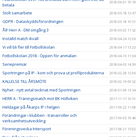
2018-06-01 10:18
betala
Stolt samarbete
2018-05-18 12:47
GDPR - Dataskyddsförordningen
2018-05-18 10:51
ÅIF Herr A - DM omgång 3
2018-05-02 11:52
Inställd match ikväll
2018-04-24 12:06
Vi vill bli fler till Fotbollskolan
2018-04-17 13:23
Fotbollskolan 2018 - Öppen för anmälan
2018-04-13 11:04
Seriepremiär
2018-04-03 14:39
Sportringen på IP - kom och prova ut profilprodukterna
2018-02-28 12:06
KALLELSE TILL ÅRSMÖTE
2018-02-19 09:52
Nyhet - nytt avtal tecknat med Sportringen
2018-01-09 13:54
HERR A - Träningsmatch mot BK Höllviken
2017-11-17 10:51
Heldagar på Åkarps IP i helgen
2017-09-22 11:08
Förändringar i klubben - tränarroller och
2017-09-05 19:48
verksamhetsutveckling
Föreningsvecka Intersport
2017-08-21 15:02