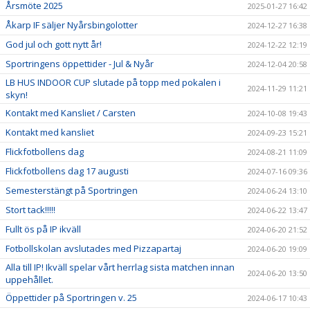
Årsmöte 2025
2025-01-27 16:42
Åkarp IF säljer Nyårsbingolotter
2024-12-27 16:38
God jul och gott nytt år!
2024-12-22 12:19
Sportringens öppettider - Jul & Nyår
2024-12-04 20:58
LB HUS INDOOR CUP slutade på topp med pokalen i
2024-11-29 11:21
skyn!
Kontakt med Kansliet / Carsten
2024-10-08 19:43
Kontakt med kansliet
2024-09-23 15:21
Flickfotbollens dag
2024-08-21 11:09
Flickfotbollens dag 17 augusti
2024-07-16 09:36
Semesterstängt på Sportringen
2024-06-24 13:10
Stort tack!!!!!
2024-06-22 13:47
Fullt ös på IP ikväll
2024-06-20 21:52
Fotbollskolan avslutades med Pizzapartaj
2024-06-20 19:09
Alla till IP! Ikväll spelar vårt herrlag sista matchen innan
2024-06-20 13:50
uppehållet.
Öppettider på Sportringen v. 25
2024-06-17 10:43