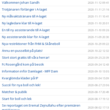
Välkommen Johan Sandh
2020-11-12 09:41
Trotjänaren förlänger i A-laget
2020-11-11 21:16
Ny målvaktstränare till A-laget
2020-11-11 10:41
Ny lagledare klar till A-laget
2020-11-10 20:01
En till ny assisterande till A-laget
2020-11-10 09:26
Ny assisterande klar för A-laget
2020-11-09 20:30
Nya restriktioner från FHM & Skåneboll
2020-10-29 09:22
Ännu en pusselbit på plats!
2020-10-22 12:32
Stort stort grattis till våra herrar!
2020-09-25 23:39
Fc Rosengård kom på besök
2020-09-24 12:43
Information inför Damlaget - MFF Dam
2020-09-10 13:05
Kvarglömda kläder på IP
2020-09-04 15:09
Succé för nya boll och lek!
2020-08-27 23:06
Matcher & publik
2020-08-17 20:49
Start för boll och lek
2020-08-17 19:12
Se reportaget om Eremal Zejnullahu efter premiären
2020-08-02 17:13
mot Kosova