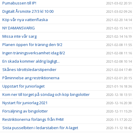
Pumabussen till IP!
2021-03-02 20:51
Digitalt Årsmöte 27/3 kl 10 00
2021-03-02 09:26
Köp vår nya vattenflaska
2021-02-20 14:14
NY DAMANSVARIG
2021-02-15 14:11
Missa inte vår sarg
2021-02-14 16:19
Planen öppen för träning den 9/2
2021-02-08 11:55
Ingen träningsverksamhet idag 8/2
2021-02-08 11:16
En skada kommer aldrig lägligt...
2021-02-08 10:14
Skånes Idrottsledarstipendier
2021-02-04 17:49
Påminnelse ang restriktionerna
2021-02-01 20:15
Uppstart för juniorlaget
2021-01-16 18:36
Kom ner till torget på söndag och köp bingolotter
2020-12-18 13:51
Nystart för juniorlag 2021
2020-12-16 20:38
Försäljning av bingolotter
2020-12-11 15:29
Restriktionerna förlängs från FHM
2020-11-17 20:22
Sista pusselbiten i ledarstaben för A-laget
2020-11-12 18:42