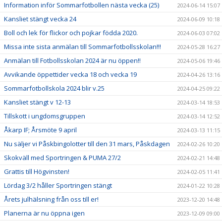
Information inför Sommarfotbollen nästa vecka (25)
2024-06-14 15:07
Kansliet stängt vecka 24
2024-06-09 10:18
Boll och lek för flickor och pojkar födda 2020.
2024-06-03 07:02
Missa inte sista anmälan till Sommarfotbollsskolan!!!
2024-05-28 16:27
Anmälan till Fotbollsskolan 2024 är nu öppen!!
2024-05-06 19:46
Avvikande öppettider vecka 18 och vecka 19
2024-04-26 13:16
Sommarfotbollskola 2024 blir v.25
2024-04-25 09:22
Kansliet stängt v 12-13
2024-03-14 18:53
Tillskott i ungdomsgruppen
2024-03-14 12:52
Åkarp IF; Årsmöte 9 april
2024-03-13 11:15
Nu säljer vi Påskbingolotter till den 31 mars, Påskdagen
2024-02-26 10:20
Skokväll med Sportringen & PUMA 27/2
2024-02-21 14:48
Grattis till Högvinsten!
2024-02-05 11:41
Lördag 3/2 håller Sportringen stängt
2024-01-22 10:28
Årets julhälsning från oss till er!
2023-12-20 14:48
Planerna är nu öppna igen
2023-12-09 09:00