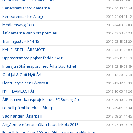
Seriepremiär för damerna!
2019-04-10 10:54
Seriepremiär för A-laget
2019-04-04 11:12
Medlemsavgiften
2019-04-03 09:03
Åif damerna vann sin premiär!
2019-03-23 20:23
Träningsstart P14-15
2019-03-18 21:20
KALLELSE TILL ÅRSMÖTE
2019-03-11 22:09
Uppstartsmöte pojkar födda 14/15
2019-03-11 13:59
Intervju i Skånesport med Åif,s Sportchef
2019-02-19 08:59
God Jul & Gott Nytt År!
2018-12-20 09:58
Fler till styrelsen i Åkarp IF
2018-12-12 15:39
NYTT DAMLAG I ÅIF
2018-10-03 19:26
ÅIF i samverkansprojekt med FC Rosengård
2018-09-10 10:54
Fotboll på biblioteket i Åkarp
2018-09-05 13:34
Vad händer i Åkarps IF
2018-08-21 14:45
Angående efteranmälan fotbollskola 2018
2018-06-19 08:19
Fotbollskolan över 100 anmälda barn men glöm inte att