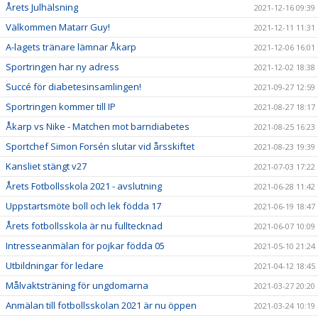
Årets Julhälsning
2021-12-16 09:39
Välkommen Matarr Guy!
2021-12-11 11:31
A-lagets tränare lämnar Åkarp
2021-12-06 16:01
Sportringen har ny adress
2021-12-02 18:38
Succé för diabetesinsamlingen!
2021-09-27 12:59
Sportringen kommer till IP
2021-08-27 18:17
Åkarp vs Nike - Matchen mot barndiabetes
2021-08-25 16:23
Sportchef Simon Forsén slutar vid årsskiftet
2021-08-23 19:39
Kansliet stängt v27
2021-07-03 17:22
Årets Fotbollsskola 2021 - avslutning
2021-06-28 11:42
Uppstartsmöte boll och lek födda 17
2021-06-19 18:47
Årets fotbollsskola är nu fulltecknad
2021-06-07 10:09
Intresseanmälan för pojkar födda 05
2021-05-10 21:24
Utbildningar för ledare
2021-04-12 18:45
Målvaktsträning för ungdomarna
2021-03-27 20:20
Anmälan till fotbollsskolan 2021 är nu öppen
2021-03-24 10:19