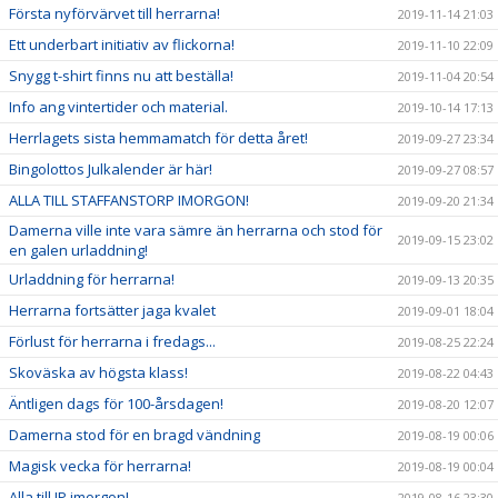
Första nyförvärvet till herrarna!
2019-11-14 21:03
Ett underbart initiativ av flickorna!
2019-11-10 22:09
Snygg t-shirt finns nu att beställa!
2019-11-04 20:54
Info ang vintertider och material.
2019-10-14 17:13
Herrlagets sista hemmamatch för detta året!
2019-09-27 23:34
Bingolottos Julkalender är här!
2019-09-27 08:57
ALLA TILL STAFFANSTORP IMORGON!
2019-09-20 21:34
Damerna ville inte vara sämre än herrarna och stod för
2019-09-15 23:02
en galen urladdning!
Urladdning för herrarna!
2019-09-13 20:35
Herrarna fortsätter jaga kvalet
2019-09-01 18:04
Förlust för herrarna i fredags...
2019-08-25 22:24
Skoväska av högsta klass!
2019-08-22 04:43
Äntligen dags för 100-årsdagen!
2019-08-20 12:07
Damerna stod för en bragd vändning
2019-08-19 00:06
Magisk vecka för herrarna!
2019-08-19 00:04
Alla till IP imorgon!
2019-08-16 23:30