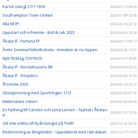
Kansli stängt 27/7-10/8
2026-07-15 09:23
Southampton Town United
2026-07-08 12:08
Alla till IP!
2026-06-16 22:12
Uppstart och infomöte - Boll & Lek 2022
2026-06-05 12:36
Åkarp IF - Fortuna FF
2026-05-17 08:17
Årets Sommarfotbollsskola - Anmälan är nu öppen
2026-05-08 15:21
Nytt flicklag, F2019/20
2026-05-07 20:09
Åkarp IF - Borstahusens BK
2026-05-06 22:25
Åkarp IF - Dösjöbro
2026-05-03 19:36
Årsmöte 2026
2026-02-24 22:22
Skoutprovning med Sportringen 11/2
2026-02-06 07:10
Materialare sökes!
2026-02-03 09:35
En hyllning till Carsten och Lena Larsen – hjärtat i Åkarps
2026-01-31 13:20
IF
Sitt inte lottlös till Nyårsbingot på TV4!!!
2025-12-29 20:10
Redovisning av Bingolotter - Uppdaterat med rätt datum
2025-12-17 11:03