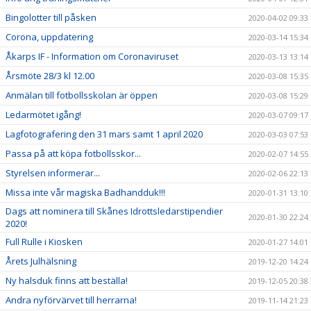
Bingolotter till påsken
2020-04-02 09:33
Corona, uppdatering
2020-03-14 15:34
Åkarps IF - Information om Coronaviruset
2020-03-13 13:14
Årsmöte 28/3 kl 12.00
2020-03-08 15:35
Anmälan till fotbollsskolan är öppen
2020-03-08 15:29
Ledarmötet igång!
2020-03-07 09:17
Lagfotografering den 31 mars samt 1 april 2020
2020-03-03 07:53
Passa på att köpa fotbollsskor...
2020-02-07 14:55
Styrelsen informerar...
2020-02-06 22:13
Missa inte vår magiska Badhandduk!!!
2020-01-31 13:10
Dags att nominera till Skånes Idrottsledarstipendier
2020-01-30 22:24
2020!
Full Rulle i Kiosken
2020-01-27 14:01
Årets Julhälsning
2019-12-20 14:24
Ny halsduk finns att beställa!
2019-12-05 20:38
Andra nyförvärvet till herrarna!
2019-11-14 21:23