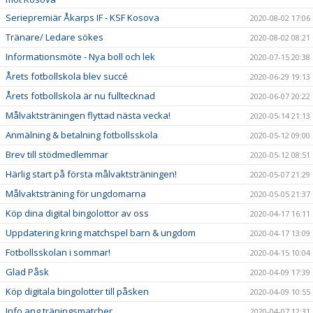
Seriepremiär Åkarps IF - KSF Kosova
2020-08-02 17:06
Tränare/ Ledare sökes
2020-08-02 08:21
Informationsmöte - Nya boll och lek
2020-07-15 20:38
Årets fotbollskola blev succé
2020-06-29 19:13
Årets fotbollskola är nu fulltecknad
2020-06-07 20:22
Målvaktsträningen flyttad nästa vecka!
2020-05-14 21:13
Anmälning & betalning fotbollsskola
2020-05-12 09:00
Brev till stödmedlemmar
2020-05-12 08:51
Härlig start på första målvaktsträningen!
2020-05-07 21:29
Målvaktsträning för ungdomarna
2020-05-05 21:37
Köp dina digital bingolottor av oss
2020-04-17 16:11
Uppdatering kring matchspel barn & ungdom
2020-04-17 13:09
Fotbollsskolan i sommar!
2020-04-15 10:04
Glad Påsk
2020-04-09 17:39
Köp digitala bingolotter till påsken
2020-04-09 10:55
Info ang träningsmatcher
2020-04-07 12:31