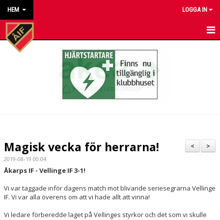
HEM
LOGGA IN
HEM
NYHETER
KALENDER
MATCHER
KONTAKT TILL VÅRA LAG
Magisk vecka för herrarna!
<
>
KONTAKT ÅKARP IF
2019-08-19 00:04
Åkarps IF - Vellinge IF 3-1!
OM FÖRENINGEN
Vi var taggade inför dagens match mot blivande seriesegrarna Vellinge
IF. Vi var alla överens om att vi hade allt att vinna!
DOKUMENT
Vi ledare förberedde laget på Vellinges styrkor och det som vi skulle
BESTÄLL VÅRA KLUBBKLÄDER