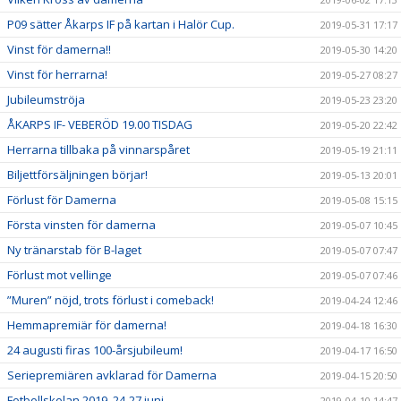
P09 sätter Åkarps IF på kartan i Halör Cup.
2019-05-31 17:17
Vinst för damerna!!
2019-05-30 14:20
Vinst för herrarna!
2019-05-27 08:27
Jubileumströja
2019-05-23 23:20
ÅKARPS IF- VEBERÖD 19.00 TISDAG
2019-05-20 22:42
Herrarna tillbaka på vinnarspåret
2019-05-19 21:11
Biljettförsäljningen börjar!
2019-05-13 20:01
Förlust för Damerna
2019-05-08 15:15
Första vinsten för damerna
2019-05-07 10:45
Ny tränarstab för B-laget
2019-05-07 07:47
Förlust mot vellinge
2019-05-07 07:46
”Muren” nöjd, trots förlust i comeback!
2019-04-24 12:46
Hemmapremiär för damerna!
2019-04-18 16:30
24 augusti firas 100-årsjubileum!
2019-04-17 16:50
Seriepremiären avklarad för Damerna
2019-04-15 20:50
Fotbollskolan 2019, 24-27 juni
2019-04-10 14:47