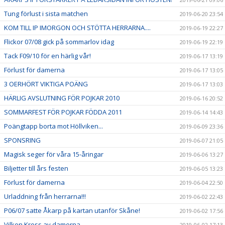
Tung förlust i sista matchen
2019-06-20 23:54
KOM TILL IP IMORGON OCH STÖTTA HERRARNA....
2019-06-19 22:27
Flickor 07/08 gick på sommarlov idag
2019-06-19 22:19
Tack F09/10 för en härlig vår!
2019-06-17 13:19
Förlust för damerna
2019-06-17 13:05
3 OERHÖRT VIKTIGA POÄNG
2019-06-17 13:03
HÄRLIG AVSLUTNING FÖR POJKAR 2010
2019-06-16 20:52
SOMMARFEST FÖR POJKAR FÖDDA 2011
2019-06-14 14:43
Poängtapp borta mot Höllviken...
2019-06-09 23:36
SPONSRING
2019-06-07 21:05
Magisk seger för våra 15-åringar
2019-06-06 13:27
Biljetter till års festen
2019-06-05 13:23
Förlust för damerna
2019-06-04 22:50
Urladdning från herrarna!!!
2019-06-02 22:43
P06/07 satte Åkarp på kartan utanför Skåne!
2019-06-02 17:56
Vilken Kross av damerna
2019-06-02 17:13