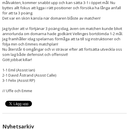
målvakten, kommer snabbt upp och kan sätta 3-1 i öppet mål. Nu
byttes allt fokus att ligga i rätt positioner och försöka ha långa anfall
för att ta 3 poäng.
Det var en skön känsla när domaren blåste av matchen!
Jag tycker att vi förtjänar 3 poäng idag, även om matchen kunde blivit
annorlunda om domarna hade godkänt Vellinges bortdömda 1-2 mål.
Jag framhåller idag spelarnas förmåga att ta till sig instruktioner och
följa min och Emmes matchplan!
Nu återstår 6 omgångar och vi strävar efter att fortsätta utveckla oss
som lag både defensivt och offensivt!
Gött jobbat killar!
1-1 Emil (Assist Ian)
2-1 David Åstrand (Assist Calle)
3-1 Felix (Assist RP)
// Uffe och Emme
Nyhetsarkiv