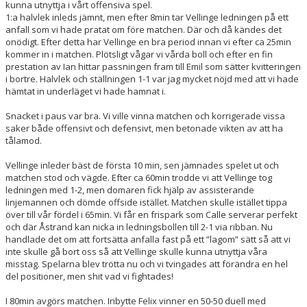
kunna utnyttja i vårt offensiva spel.
1:a halvlek inleds jämnt, men efter 8min tar Vellinge ledningen på ett
anfall som vi hade pratat om före matchen. Där och då kändes det
onödigt. Efter detta har Vellinge en bra period innan vi efter ca 25min
kommer in i matchen. Plötsligt vågar vi vårda boll och efter en fin
prestation av Ian hittar passningen fram till Emil som sätter kvitteringen
i bortre. Halvlek och ställningen 1-1 var jag mycket nöjd med att vi hade
hämtat in underläget vi hade hamnat i.
Snacket i paus var bra. Vi ville vinna matchen och korrigerade vissa
saker både offensivt och defensivt, men betonade vikten av att ha
tålamod.
Vellinge inleder bäst de första 10 min, sen jämnades spelet ut och
matchen stod och vägde. Efter ca 60min trodde vi att Vellinge tog
ledningen med 1-2, men domaren fick hjälp av assisterande
linjemannen och dömde offside istället. Matchen skulle istället tippa
över till vår fördel i 65min. Vi får en frispark som Calle serverar perfekt
och där Åstrand kan nicka in ledningsbollen till 2-1 via ribban. Nu
handlade det om att fortsätta anfalla fast på ett ”lagom” sätt så att vi
inte skulle gå bort oss så att Vellinge skulle kunna utnyttja våra
misstag. Spelarna blev trötta nu och vi tvingades att förändra en hel
del positioner, men shit vad vi fightades!
I 80min avgörs matchen. Inbytte Felix vinner en 50-50 duell med