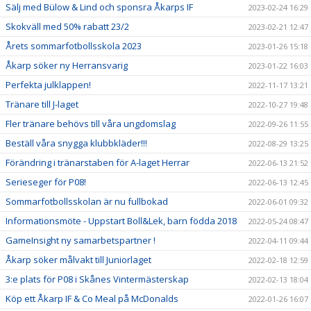
Sälj med Bülow & Lind och sponsra Åkarps IF
2023-02-24 16:29
Skokväll med 50% rabatt 23/2
2023-02-21 12:47
Årets sommarfotbollsskola 2023
2023-01-26 15:18
Åkarp söker ny Herransvarig
2023-01-22 16:03
Perfekta julklappen!
2022-11-17 13:21
Tränare till J-laget
2022-10-27 19:48
Fler tränare behövs till våra ungdomslag
2022-09-26 11:55
Beställ våra snygga klubbkläder!!!
2022-08-29 13:25
Förändring i tränarstaben för A-laget Herrar
2022-06-13 21:52
Serieseger för P08!
2022-06-13 12:45
Sommarfotbollsskolan är nu fullbokad
2022-06-01 09:32
Informationsmöte - Uppstart Boll&Lek, barn födda 2018
2022-05-24 08:47
GameInsight ny samarbetspartner !
2022-04-11 09:44
Åkarp söker målvakt till Juniorlaget
2022-02-18 12:59
3:e plats för P08 i Skånes Vintermästerskap
2022-02-13 18:04
Köp ett Åkarp IF & Co Meal på McDonalds
2022-01-26 16:07