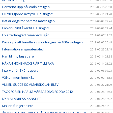
Herrarna upp på kvalplats igen!
2019-08-15 23:00
F 07/08 gjorde avtryck i Helsingör!
2019-08-11 21:20
Det är dags för hemma match igen!
2019-08-08 22:47
Flickor 07/08 åker till Helsingör!
2019-08-08 22:44
En efterlängtad comeback igår!
2019-08-07 18:12
Passa på att handla av sportringen på 100års-dagen!
2019-08-03 20:48
Information ang materialet!
2019-07-23 22:18
Han blir ny lagledare!
2019-07-14 21:35
HÅKAN HOHENACKER ÄR TILLBAKA!
2019-07-14 21:02
Intervju för Skånesport!
2019-07-06 09:03
Välkommen hem KE....
2019-07-02 16:33
VILKEN SUCCÉ SOMMARSKOLAN BLEV!
2019-06-27 21:29
TACK FÖR EN HÄRLIG VÅRSÄSONG FÖDDA 2012
2019-06-25 15:51
NY MAILADRESS KANSLIET!
2019-06-25 14:02
Mailen fungerar inte
2019-06-24 16:36
ÅKARPS IF FÖRSTÄRKER PÅ LEDARSIDAN INFÖR HÖSTEN!
2019-06-21 09:06