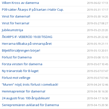
Vilken Kross av damerna
2019-06-02 17:13
P09 sätter Åkarps IF på kartan i Halör Cup.
2019-05-31 17:17
Vinst för damerna!!
2019-05-30 14:20
Vinst för herrarna!
2019-05-27 08:27
Jubileumströja
2019-05-23 23:20
ÅKARPS IF- VEBERÖD 19.00 TISDAG
2019-05-20 22:42
Herrarna tillbaka på vinnarspåret
2019-05-19 21:11
Biljettförsäljningen börjar!
2019-05-13 20:01
Förlust för Damerna
2019-05-08 15:15
Första vinsten för damerna
2019-05-07 10:45
Ny tränarstab för B-laget
2019-05-07 07:47
Förlust mot vellinge
2019-05-07 07:46
”Muren” nöjd, trots förlust i comeback!
2019-04-24 12:46
Hemmapremiär för damerna!
2019-04-18 16:30
24 augusti firas 100-årsjubileum!
2019-04-17 16:50
Seriepremiären avklarad för Damerna
2019-04-15 20:50