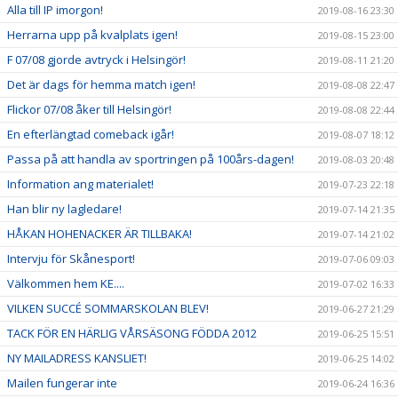
Alla till IP imorgon!
2019-08-16 23:30
Herrarna upp på kvalplats igen!
2019-08-15 23:00
F 07/08 gjorde avtryck i Helsingör!
2019-08-11 21:20
Det är dags för hemma match igen!
2019-08-08 22:47
Flickor 07/08 åker till Helsingör!
2019-08-08 22:44
En efterlängtad comeback igår!
2019-08-07 18:12
Passa på att handla av sportringen på 100års-dagen!
2019-08-03 20:48
Information ang materialet!
2019-07-23 22:18
Han blir ny lagledare!
2019-07-14 21:35
HÅKAN HOHENACKER ÄR TILLBAKA!
2019-07-14 21:02
Intervju för Skånesport!
2019-07-06 09:03
Välkommen hem KE....
2019-07-02 16:33
VILKEN SUCCÉ SOMMARSKOLAN BLEV!
2019-06-27 21:29
TACK FÖR EN HÄRLIG VÅRSÄSONG FÖDDA 2012
2019-06-25 15:51
NY MAILADRESS KANSLIET!
2019-06-25 14:02
Mailen fungerar inte
2019-06-24 16:36