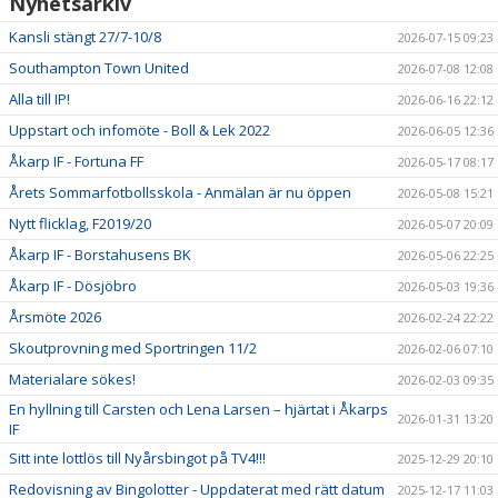
Nyhetsarkiv
Kansli stängt 27/7-10/8
2026-07-15 09:23
Southampton Town United
2026-07-08 12:08
Alla till IP!
2026-06-16 22:12
Uppstart och infomöte - Boll & Lek 2022
2026-06-05 12:36
Åkarp IF - Fortuna FF
2026-05-17 08:17
Årets Sommarfotbollsskola - Anmälan är nu öppen
2026-05-08 15:21
Nytt flicklag, F2019/20
2026-05-07 20:09
Åkarp IF - Borstahusens BK
2026-05-06 22:25
Åkarp IF - Dösjöbro
2026-05-03 19:36
Årsmöte 2026
2026-02-24 22:22
Skoutprovning med Sportringen 11/2
2026-02-06 07:10
Materialare sökes!
2026-02-03 09:35
En hyllning till Carsten och Lena Larsen – hjärtat i Åkarps
2026-01-31 13:20
IF
Sitt inte lottlös till Nyårsbingot på TV4!!!
2025-12-29 20:10
Redovisning av Bingolotter - Uppdaterat med rätt datum
2025-12-17 11:03