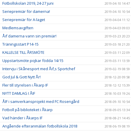
Fotbollskolan 2019, 24-27 juni
2019-04-10 14:47
Seriepremiär för damerna!
2019-04-10 10:54
Seriepremiär för A-laget
2019-04-04 11:12
Medlemsavgiften
2019-04-03 09:03
Åif damerna vann sin premiär!
2019-03-23 20:23
Träningsstart P14-15
2019-03-18 21:20
KALLELSE TILL ÅRSMÖTE
2019-03-11 22:09
Uppstartsmöte pojkar födda 14/15
2019-03-11 13:59
Intervju i Skånesport med Åif,s Sportchef
2019-02-19 08:59
God Jul & Gott Nytt År!
2018-12-20 09:58
Fler till styrelsen i Åkarp IF
2018-12-12 15:39
NYTT DAMLAG I ÅIF
2018-10-03 19:26
ÅIF i samverkansprojekt med FC Rosengård
2018-09-10 10:54
Fotboll på biblioteket i Åkarp
2018-09-05 13:34
Vad händer i Åkarps IF
2018-08-21 14:45
Angående efteranmälan fotbollskola 2018
2018-06-19 08:19