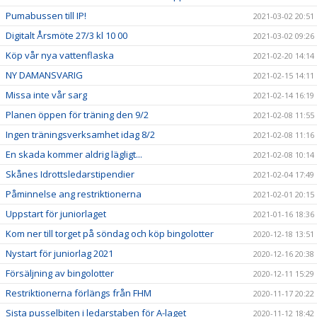
Pumabussen till IP!
2021-03-02 20:51
Digitalt Årsmöte 27/3 kl 10 00
2021-03-02 09:26
Köp vår nya vattenflaska
2021-02-20 14:14
NY DAMANSVARIG
2021-02-15 14:11
Missa inte vår sarg
2021-02-14 16:19
Planen öppen för träning den 9/2
2021-02-08 11:55
Ingen träningsverksamhet idag 8/2
2021-02-08 11:16
En skada kommer aldrig lägligt...
2021-02-08 10:14
Skånes Idrottsledarstipendier
2021-02-04 17:49
Påminnelse ang restriktionerna
2021-02-01 20:15
Uppstart för juniorlaget
2021-01-16 18:36
Kom ner till torget på söndag och köp bingolotter
2020-12-18 13:51
Nystart för juniorlag 2021
2020-12-16 20:38
Försäljning av bingolotter
2020-12-11 15:29
Restriktionerna förlängs från FHM
2020-11-17 20:22
Sista pusselbiten i ledarstaben för A-laget
2020-11-12 18:42