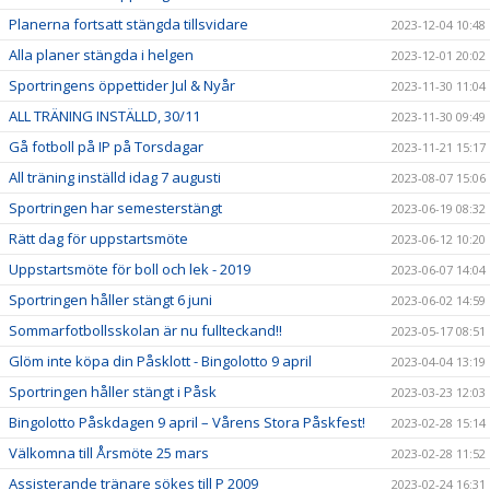
Planerna fortsatt stängda tillsvidare
2023-12-04 10:48
Alla planer stängda i helgen
2023-12-01 20:02
Sportringens öppettider Jul & Nyår
2023-11-30 11:04
ALL TRÄNING INSTÄLLD, 30/11
2023-11-30 09:49
Gå fotboll på IP på Torsdagar
2023-11-21 15:17
All träning inställd idag 7 augusti
2023-08-07 15:06
Sportringen har semesterstängt
2023-06-19 08:32
Rätt dag för uppstartsmöte
2023-06-12 10:20
Uppstartsmöte för boll och lek - 2019
2023-06-07 14:04
Sportringen håller stängt 6 juni
2023-06-02 14:59
Sommarfotbollsskolan är nu fullteckand!!
2023-05-17 08:51
Glöm inte köpa din Påsklott - Bingolotto 9 april
2023-04-04 13:19
Sportringen håller stängt i Påsk
2023-03-23 12:03
Bingolotto Påskdagen 9 april – Vårens Stora Påskfest!
2023-02-28 15:14
Välkomna till Årsmöte 25 mars
2023-02-28 11:52
Assisterande tränare sökes till P 2009
2023-02-24 16:31