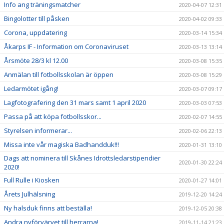
Info ang träningsmatcher
2020-04-07 12:31
Bingolotter till påsken
2020-04-02 09:33
Corona, uppdatering
2020-03-14 15:34
Åkarps IF - Information om Coronaviruset
2020-03-13 13:14
Årsmöte 28/3 kl 12.00
2020-03-08 15:35
Anmälan till fotbollsskolan är öppen
2020-03-08 15:29
Ledarmötet igång!
2020-03-07 09:17
Lagfotografering den 31 mars samt 1 april 2020
2020-03-03 07:53
Passa på att köpa fotbollsskor...
2020-02-07 14:55
Styrelsen informerar...
2020-02-06 22:13
Missa inte vår magiska Badhandduk!!!
2020-01-31 13:10
Dags att nominera till Skånes Idrottsledarstipendier
2020-01-30 22:24
2020!
Full Rulle i Kiosken
2020-01-27 14:01
Årets Julhälsning
2019-12-20 14:24
Ny halsduk finns att beställa!
2019-12-05 20:38
Andra nyförvärvet till herrarna!
2019-11-14 21:23