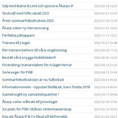
Sälj med Bülow & Lind och sponsra Åkarps IF
2023-02-24 16:29
Skokväll med 50% rabatt 23/2
2023-02-21 12:47
Årets sommarfotbollsskola 2023
2023-01-26 15:18
Åkarp söker ny Herransvarig
2023-01-22 16:03
Perfekta julklappen!
2022-11-17 13:21
Tränare till J-laget
2022-10-27 19:48
Fler tränare behövs till våra ungdomslag
2022-09-26 11:55
Beställ våra snygga klubbkläder!!!
2022-08-29 13:25
Förändring i tränarstaben för A-laget Herrar
2022-06-13 21:52
Serieseger för P08!
2022-06-13 12:45
Sommarfotbollsskolan är nu fullbokad
2022-06-01 09:32
Informationsmöte - Uppstart Boll&Lek, barn födda 2018
2022-05-24 08:47
GameInsight ny samarbetspartner !
2022-04-11 09:44
Åkarp söker målvakt till Juniorlaget
2022-02-18 12:59
3:e plats för P08 i Skånes Vintermästerskap
2022-02-13 18:04
Köp ett Åkarp IF & Co Meal på McDonalds
2022-01-26 16:07