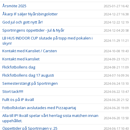
Årsmöte 2025
2025-01-27 16:42
Åkarp IF säljer Nyårsbingolotter
2024-12-27 16:38
God jul och gott nytt år!
2024-12-22 12:19
Sportringens öppettider - Jul & Nyår
2024-12-04 20:58
LB HUS INDOOR CUP slutade på topp med pokalen i
2024-11-29 11:21
skyn!
Kontakt med Kansliet / Carsten
2024-10-08 19:43
Kontakt med kansliet
2024-09-23 15:21
Flickfotbollens dag
2024-08-21 11:09
Flickfotbollens dag 17 augusti
2024-07-16 09:36
Semesterstängt på Sportringen
2024-06-24 13:10
Stort tack!!!!!
2024-06-22 13:47
Fullt ös på IP ikväll
2024-06-20 21:52
Fotbollskolan avslutades med Pizzapartaj
2024-06-20 19:09
Alla till IP! Ikväll spelar vårt herrlag sista matchen innan
2024-06-20 13:50
uppehållet.
Öppettider på Sportringen v. 25
2024-06-17 10:43