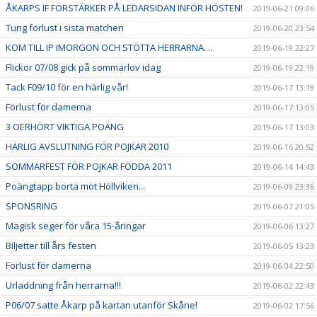
ÅKARPS IF FÖRSTÄRKER PÅ LEDARSIDAN INFÖR HÖSTEN!
2019-06-21 09:06
Tung förlust i sista matchen
2019-06-20 23:54
KOM TILL IP IMORGON OCH STÖTTA HERRARNA....
2019-06-19 22:27
Flickor 07/08 gick på sommarlov idag
2019-06-19 22:19
Tack F09/10 för en härlig vår!
2019-06-17 13:19
Förlust för damerna
2019-06-17 13:05
3 OERHÖRT VIKTIGA POÄNG
2019-06-17 13:03
HÄRLIG AVSLUTNING FÖR POJKAR 2010
2019-06-16 20:52
SOMMARFEST FÖR POJKAR FÖDDA 2011
2019-06-14 14:43
Poängtapp borta mot Höllviken...
2019-06-09 23:36
SPONSRING
2019-06-07 21:05
Magisk seger för våra 15-åringar
2019-06-06 13:27
Biljetter till års festen
2019-06-05 13:23
Förlust för damerna
2019-06-04 22:50
Urladdning från herrarna!!!
2019-06-02 22:43
P06/07 satte Åkarp på kartan utanför Skåne!
2019-06-02 17:56