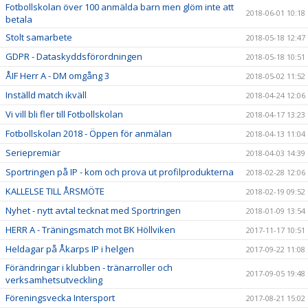
Fotbollskolan över 100 anmälda barn men glöm inte att
2018-06-01 10:18
betala
Stolt samarbete
2018-05-18 12:47
GDPR - Dataskyddsförordningen
2018-05-18 10:51
ÅIF Herr A - DM omgång 3
2018-05-02 11:52
Inställd match ikväll
2018-04-24 12:06
Vi vill bli fler till Fotbollskolan
2018-04-17 13:23
Fotbollskolan 2018 - Öppen för anmälan
2018-04-13 11:04
Seriepremiär
2018-04-03 14:39
Sportringen på IP - kom och prova ut profilprodukterna
2018-02-28 12:06
KALLELSE TILL ÅRSMÖTE
2018-02-19 09:52
Nyhet - nytt avtal tecknat med Sportringen
2018-01-09 13:54
HERR A - Träningsmatch mot BK Höllviken
2017-11-17 10:51
Heldagar på Åkarps IP i helgen
2017-09-22 11:08
Förändringar i klubben - tränarroller och
2017-09-05 19:48
verksamhetsutveckling
Föreningsvecka Intersport
2017-08-21 15:02