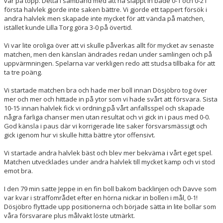
var på topp. Detta i samband med att ha släppt in både 0-1 och 0-2 i
första halvlek gjorde inte saken bättre. Vi gjorde ett tappert försök i
andra halvlek men skapade inte mycket för att vända på matchen,
istället kunde Lilla Torg göra 3-0 på övertid.
Vi var lite oroliga över att vi skulle påverkas allt för mycket av senaste
matchen, men den känslan ändrades redan under samlingen och på
uppvärmningen. Spelarna var verkligen redo att studsa tillbaka för att
ta tre poäng.
Vi startade matchen bra och hade mer boll innan Dösjöbro tog över
mer och mer och hittade in på ytor som vi hade svårt att försvara. Sista
10-15 innan halvlek fick vi ordning på vårt anfallsspel och skapade
några farliga chanser men utan resultat och vi gick in i paus med 0-0.
God känsla i paus där vi korrigerade lite saker försvarsmässigt och
gick igenom hur vi skulle hitta bättre ytor offensivt.
Vi startade andra halvlek bäst och blev mer bekväma i vårt eget spel.
Matchen utvecklades under andra halvlek till mycket kamp och vi stod
emot bra.
I den 79 min satte Jeppe in en fin boll bakom backlinjen och Davve som
var kvar i straffområdet efter en hörna nickar in bollen i mål, 0-1!
Dösjöbro flyttade upp positionerna och började sätta in lite bollar som
våra försvarare plus målvakt löste utmärkt.