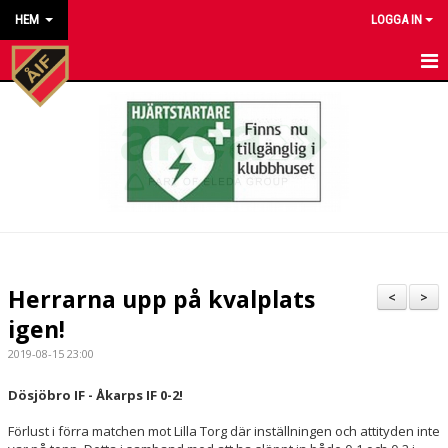
HEM
LOGGA IN
HEM
NYHETER
KALENDER
MATCHER
KONTAKT TILL VÅRA LAG
Herrarna upp på kvalplats
<
>
KONTAKT ÅKARP IF
igen!
2019-08-15 23:00
OM FÖRENINGEN
Dösjöbro IF - Åkarps IF 0-2!
DOKUMENT
Förlust i förra matchen mot Lilla Torg där inställningen och attityden inte
BESTÄLL VÅRA KLUBBKLÄDER