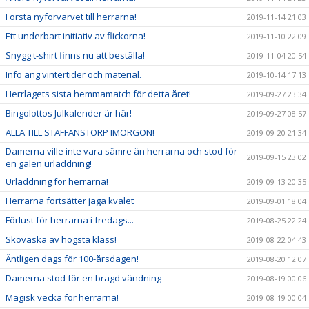
Första nyförvärvet till herrarna!
2019-11-14 21:03
Ett underbart initiativ av flickorna!
2019-11-10 22:09
Snygg t-shirt finns nu att beställa!
2019-11-04 20:54
Info ang vintertider och material.
2019-10-14 17:13
Herrlagets sista hemmamatch för detta året!
2019-09-27 23:34
Bingolottos Julkalender är här!
2019-09-27 08:57
ALLA TILL STAFFANSTORP IMORGON!
2019-09-20 21:34
Damerna ville inte vara sämre än herrarna och stod för
2019-09-15 23:02
en galen urladdning!
Urladdning för herrarna!
2019-09-13 20:35
Herrarna fortsätter jaga kvalet
2019-09-01 18:04
Förlust för herrarna i fredags...
2019-08-25 22:24
Skoväska av högsta klass!
2019-08-22 04:43
Äntligen dags för 100-årsdagen!
2019-08-20 12:07
Damerna stod för en bragd vändning
2019-08-19 00:06
Magisk vecka för herrarna!
2019-08-19 00:04