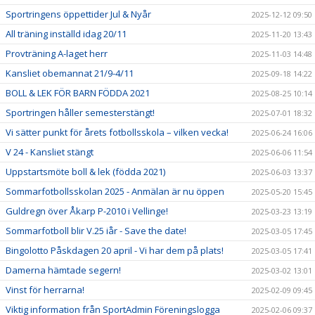
Sportringens öppettider Jul & Nyår
2025-12-12 09:50
All träning inställd idag 20/11
2025-11-20 13:43
Provträning A-laget herr
2025-11-03 14:48
Kansliet obemannat 21/9-4/11
2025-09-18 14:22
BOLL & LEK FÖR BARN FÖDDA 2021
2025-08-25 10:14
Sportringen håller semesterstängt!
2025-07-01 18:32
Vi sätter punkt för årets fotbollsskola – vilken vecka!
2025-06-24 16:06
V 24 - Kansliet stängt
2025-06-06 11:54
Uppstartsmöte boll & lek (födda 2021)
2025-06-03 13:37
Sommarfotbollsskolan 2025 - Anmälan är nu öppen
2025-05-20 15:45
Guldregn över Åkarp P-2010 i Vellinge!
2025-03-23 13:19
Sommarfotboll blir V.25 iår - Save the date!
2025-03-05 17:45
Bingolotto Påskdagen 20 april - Vi har dem på plats!
2025-03-05 17:41
Damerna hämtade segern!
2025-03-02 13:01
Vinst för herrarna!
2025-02-09 09:45
Viktig information från SportAdmin Föreningslogga
2025-02-06 09:37