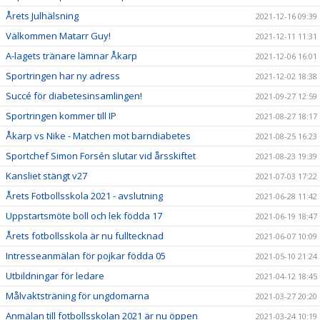
Årets Julhälsning
2021-12-16 09:39
Välkommen Matarr Guy!
2021-12-11 11:31
A-lagets tränare lämnar Åkarp
2021-12-06 16:01
Sportringen har ny adress
2021-12-02 18:38
Succé för diabetesinsamlingen!
2021-09-27 12:59
Sportringen kommer till IP
2021-08-27 18:17
Åkarp vs Nike - Matchen mot barndiabetes
2021-08-25 16:23
Sportchef Simon Forsén slutar vid årsskiftet
2021-08-23 19:39
Kansliet stängt v27
2021-07-03 17:22
Årets Fotbollsskola 2021 - avslutning
2021-06-28 11:42
Uppstartsmöte boll och lek födda 17
2021-06-19 18:47
Årets fotbollsskola är nu fulltecknad
2021-06-07 10:09
Intresseanmälan för pojkar födda 05
2021-05-10 21:24
Utbildningar för ledare
2021-04-12 18:45
Målvaktsträning för ungdomarna
2021-03-27 20:20
Anmälan till fotbollsskolan 2021 är nu öppen
2021-03-24 10:19