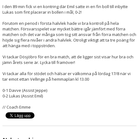
I den 89 min fick vi en kontring där Emil satte in en fin boll till inbytte
Lukas som fint placerar in bollen i mål, 0-2!
Förutom en period i första halvlek hade vi bra kontroll på hela
matchen. Försvarsspelet var mycket bättre igår jämfört med förra
matchen och det var många som tog sitt ansvar från förra matchen och
höjde sig flera nivåer i andra halvlek. Otroligt viktigt att ta tre poäng för
att hänga med i toppstriden.
Vi tackar Dösjöbro för en bra match, att de ligger sist visar hur bra och
jämn årets serie är. Lycka till framöver!
Vi tackar alla för stödet och hälsar er välkomna på lördag 17/8 när vi
tar emot ettan Vellinge på hemmaplan kl 13.00
0-1 Davve (Assist Jeppe)
0-2 Lukas (Assist Emil)
// Coach Emme