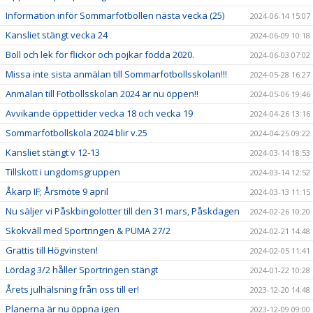
Information inför Sommarfotbollen nästa vecka (25)
2024-06-14 15:07
Kansliet stängt vecka 24
2024-06-09 10:18
Boll och lek för flickor och pojkar födda 2020.
2024-06-03 07:02
Missa inte sista anmälan till Sommarfotbollsskolan!!!
2024-05-28 16:27
Anmälan till Fotbollsskolan 2024 är nu öppen!!
2024-05-06 19:46
Avvikande öppettider vecka 18 och vecka 19
2024-04-26 13:16
Sommarfotbollskola 2024 blir v.25
2024-04-25 09:22
Kansliet stängt v 12-13
2024-03-14 18:53
Tillskott i ungdomsgruppen
2024-03-14 12:52
Åkarp IF; Årsmöte 9 april
2024-03-13 11:15
Nu säljer vi Påskbingolotter till den 31 mars, Påskdagen
2024-02-26 10:20
Skokväll med Sportringen & PUMA 27/2
2024-02-21 14:48
Grattis till Högvinsten!
2024-02-05 11:41
Lördag 3/2 håller Sportringen stängt
2024-01-22 10:28
Årets julhälsning från oss till er!
2023-12-20 14:48
Planerna är nu öppna igen
2023-12-09 09:00