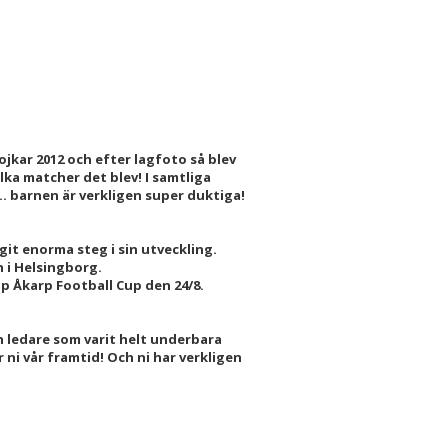
jkar 2012 och efter lagfoto så blev
lka matcher det blev! I samtliga
... barnen är verkligen super duktiga!
git enorma steg i sin utveckling.
n i Helsingborg.
p Åkarp Football Cup den 24/8.
och ledare som varit helt underbara
 ni vår framtid! Och ni har verkligen