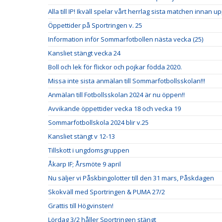
Alla till IP! Ikväll spelar vårt herrlag sista matchen innan u
Öppettider på Sportringen v. 25
Information inför Sommarfotbollen nästa vecka (25)
Kansliet stängt vecka 24
Boll och lek för flickor och pojkar födda 2020.
Missa inte sista anmälan till Sommarfotbollsskolan!!!
Anmälan till Fotbollsskolan 2024 är nu öppen!!
Avvikande öppettider vecka 18 och vecka 19
Sommarfotbollskola 2024 blir v.25
Kansliet stängt v 12-13
Tillskott i ungdomsgruppen
Åkarp IF; Årsmöte 9 april
Nu säljer vi Påskbingolotter till den 31 mars, Påskdagen
Skokväll med Sportringen & PUMA 27/2
Grattis till Högvinsten!
Lördag 3/2 håller Sportringen stängt