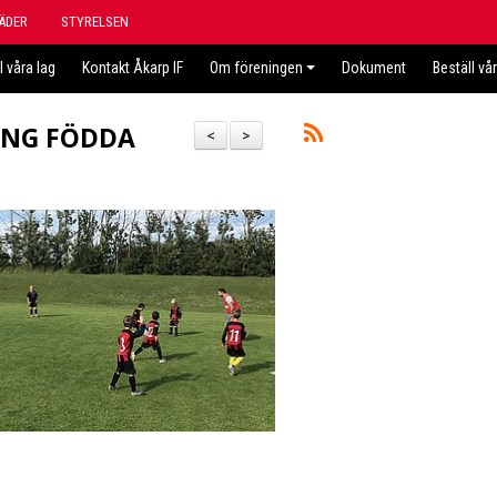
ÄDER
STYRELSEN
l våra lag
Kontakt Åkarp IF
Om föreningen
Dokument
Beställ vå
ONG FÖDDA
<
>