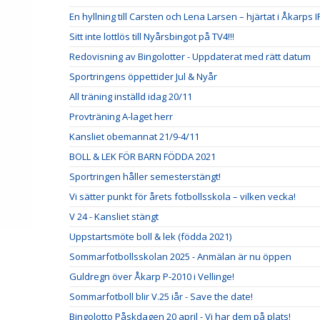
En hyllning till Carsten och Lena Larsen – hjärtat i Åkarps I
Sitt inte lottlös till Nyårsbingot på TV4!!!
Redovisning av Bingolotter - Uppdaterat med rätt datum
Sportringens öppettider Jul & Nyår
All träning inställd idag 20/11
Provträning A-laget herr
Kansliet obemannat 21/9-4/11
BOLL & LEK FÖR BARN FÖDDA 2021
Sportringen håller semesterstängt!
Vi sätter punkt för årets fotbollsskola – vilken vecka!
V 24 - Kansliet stängt
Uppstartsmöte boll & lek (födda 2021)
Sommarfotbollsskolan 2025 - Anmälan är nu öppen
Guldregn över Åkarp P-2010 i Vellinge!
Sommarfotboll blir V.25 iår - Save the date!
Bingolotto Påskdagen 20 april - Vi har dem på plats!