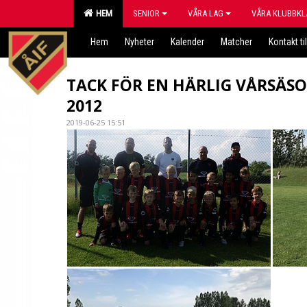
HEM
SENIOR
VÅRA LAG
VÅRA KLUBBKL
Hem
Nyheter
Kalender
Matcher
Kontakt til
TACK FÖR EN HÄRLIG VÅRSÄS
2012
2019-06-25 15:51