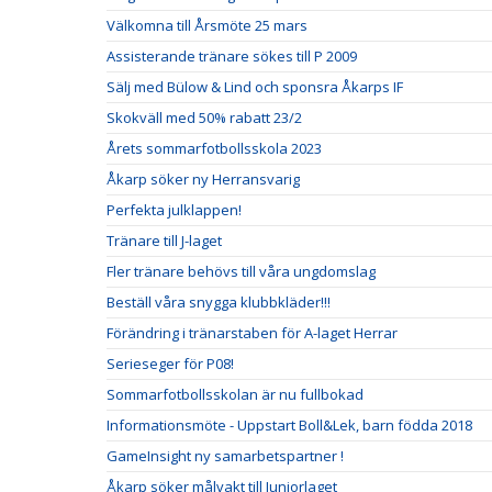
Välkomna till Årsmöte 25 mars
Assisterande tränare sökes till P 2009
Sälj med Bülow & Lind och sponsra Åkarps IF
Skokväll med 50% rabatt 23/2
Årets sommarfotbollsskola 2023
Åkarp söker ny Herransvarig
Perfekta julklappen!
Tränare till J-laget
Fler tränare behövs till våra ungdomslag
Beställ våra snygga klubbkläder!!!
Förändring i tränarstaben för A-laget Herrar
Serieseger för P08!
Sommarfotbollsskolan är nu fullbokad
Informationsmöte - Uppstart Boll&Lek, barn födda 2018
GameInsight ny samarbetspartner !
Åkarp söker målvakt till Juniorlaget