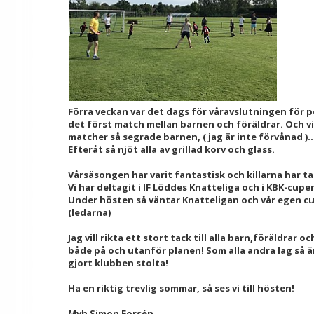
Förra veckan var det dags för våravslutningen för po
det först match mellan barnen och föräldrar. Och vi
matcher så segrade barnen, ( jag är inte förvånad ).
Efteråt så njöt alla av grillad korv och glass.
Vårsäsongen har varit fantastisk och killarna har ta
Vi har deltagit i IF Löddes Knatteliga och i KBK-cupe
Under hösten så väntar Knatteligan och vår egen cu
(ledarna)
Jag vill rikta ett stort tack till alla barn,föräldrar 
både på och utanför planen! Som alla andra lag så är
gjort klubben stolta!
Ha en riktig trevlig sommar, så ses vi till hösten!
Mvh Simon Forsén