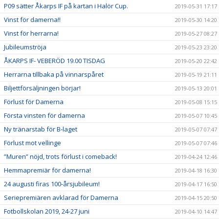
P09 sätter Åkarps IF på kartan i Halör Cup.
2019-05-31 17:17
Vinst för damerna!!
2019-05-30 14:20
Vinst för herrarna!
2019-05-27 08:27
Jubileumströja
2019-05-23 23:20
ÅKARPS IF- VEBERÖD 19.00 TISDAG
2019-05-20 22:42
Herrarna tillbaka på vinnarspåret
2019-05-19 21:11
Biljettförsäljningen börjar!
2019-05-13 20:01
Förlust för Damerna
2019-05-08 15:15
Första vinsten för damerna
2019-05-07 10:45
Ny tränarstab för B-laget
2019-05-07 07:47
Förlust mot vellinge
2019-05-07 07:46
”Muren” nöjd, trots förlust i comeback!
2019-04-24 12:46
Hemmapremiär för damerna!
2019-04-18 16:30
24 augusti firas 100-årsjubileum!
2019-04-17 16:50
Seriepremiären avklarad för Damerna
2019-04-15 20:50
Fotbollskolan 2019, 24-27 juni
2019-04-10 14:47