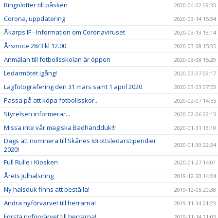
Bingolotter till påsken
2020-04-02 09:33
Corona, uppdatering
2020-03-14 15:34
Åkarps IF - Information om Coronaviruset
2020-03-13 13:14
Årsmöte 28/3 kl 12.00
2020-03-08 15:35
Anmälan till fotbollsskolan är öppen
2020-03-08 15:29
Ledarmötet igång!
2020-03-07 09:17
Lagfotografering den 31 mars samt 1 april 2020
2020-03-03 07:53
Passa på att köpa fotbollsskor...
2020-02-07 14:55
Styrelsen informerar...
2020-02-06 22:13
Missa inte vår magiska Badhandduk!!!
2020-01-31 13:10
Dags att nominera till Skånes Idrottsledarstipendier
2020-01-30 22:24
2020!
Full Rulle i Kiosken
2020-01-27 14:01
Årets Julhälsning
2019-12-20 14:24
Ny halsduk finns att beställa!
2019-12-05 20:38
Andra nyförvärvet till herrarna!
2019-11-14 21:23
Första nyförvärvet till herrarna!
2019-11-14 21:03