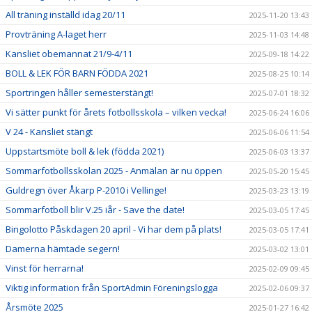
All träning inställd idag 20/11
2025-11-20 13:43
Provträning A-laget herr
2025-11-03 14:48
Kansliet obemannat 21/9-4/11
2025-09-18 14:22
BOLL & LEK FÖR BARN FÖDDA 2021
2025-08-25 10:14
Sportringen håller semesterstängt!
2025-07-01 18:32
Vi sätter punkt för årets fotbollsskola – vilken vecka!
2025-06-24 16:06
V 24 - Kansliet stängt
2025-06-06 11:54
Uppstartsmöte boll & lek (födda 2021)
2025-06-03 13:37
Sommarfotbollsskolan 2025 - Anmälan är nu öppen
2025-05-20 15:45
Guldregn över Åkarp P-2010 i Vellinge!
2025-03-23 13:19
Sommarfotboll blir V.25 iår - Save the date!
2025-03-05 17:45
Bingolotto Påskdagen 20 april - Vi har dem på plats!
2025-03-05 17:41
Damerna hämtade segern!
2025-03-02 13:01
Vinst för herrarna!
2025-02-09 09:45
Viktig information från SportAdmin Föreningslogga
2025-02-06 09:37
Årsmöte 2025
2025-01-27 16:42