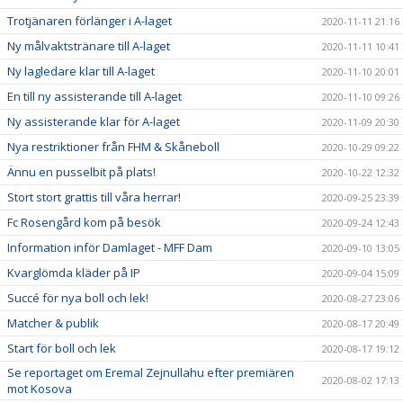
Trotjänaren förlänger i A-laget
2020-11-11 21:16
Ny målvaktstränare till A-laget
2020-11-11 10:41
Ny lagledare klar till A-laget
2020-11-10 20:01
En till ny assisterande till A-laget
2020-11-10 09:26
Ny assisterande klar för A-laget
2020-11-09 20:30
Nya restriktioner från FHM & Skåneboll
2020-10-29 09:22
Ännu en pusselbit på plats!
2020-10-22 12:32
Stort stort grattis till våra herrar!
2020-09-25 23:39
Fc Rosengård kom på besök
2020-09-24 12:43
Information inför Damlaget - MFF Dam
2020-09-10 13:05
Kvarglömda kläder på IP
2020-09-04 15:09
Succé för nya boll och lek!
2020-08-27 23:06
Matcher & publik
2020-08-17 20:49
Start för boll och lek
2020-08-17 19:12
Se reportaget om Eremal Zejnullahu efter premiären
2020-08-02 17:13
mot Kosova