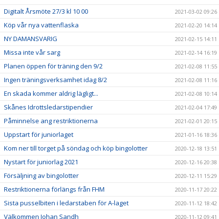
Digitalt Årsmöte 27/3 kl 10 00
2021-03-02 09:26
Köp vår nya vattenflaska
2021-02-20 14:14
NY DAMANSVARIG
2021-02-15 14:11
Missa inte vår sarg
2021-02-14 16:19
Planen öppen för träning den 9/2
2021-02-08 11:55
Ingen träningsverksamhet idag 8/2
2021-02-08 11:16
En skada kommer aldrig lägligt...
2021-02-08 10:14
Skånes Idrottsledarstipendier
2021-02-04 17:49
Påminnelse ang restriktionerna
2021-02-01 20:15
Uppstart för juniorlaget
2021-01-16 18:36
Kom ner till torget på söndag och köp bingolotter
2020-12-18 13:51
Nystart för juniorlag 2021
2020-12-16 20:38
Försäljning av bingolotter
2020-12-11 15:29
Restriktionerna förlängs från FHM
2020-11-17 20:22
Sista pusselbiten i ledarstaben för A-laget
2020-11-12 18:42
Välkommen Johan Sandh
2020-11-12 09:41