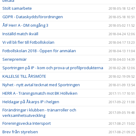
betala
Stolt samarbete
2018-05-18 12:47
GDPR - Dataskyddsförordningen
2018-05-18 10:51
ÅIF Herr A - DM omgång 3
2018-05-02 11:52
Inställd match ikväll
2018-04-24 12:06
Vi vill bli fler till Fotbollskolan
2018-04-17 13:23
Fotbollskolan 2018 - Öppen för anmälan
2018-04-13 11:04
Seriepremiär
2018-04-03 14:39
Sportringen på IP - kom och prova ut profilprodukterna
2018-02-28 12:06
KALLELSE TILL ÅRSMÖTE
2018-02-19 09:52
Nyhet - nytt avtal tecknat med Sportringen
2018-01-09 13:54
HERR A - Träningsmatch mot BK Höllviken
2017-11-17 10:51
Heldagar på Åkarps IP i helgen
2017-09-22 11:08
Förändringar i klubben - tränarroller och
2017-09-05 19:48
verksamhetsutveckling
Föreningsvecka Intersport
2017-08-21 15:02
Brev från styrelsen
2017-08-21 09:25