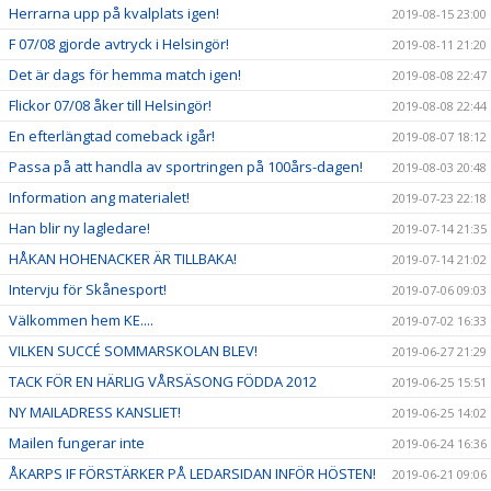
Herrarna upp på kvalplats igen!
2019-08-15 23:00
F 07/08 gjorde avtryck i Helsingör!
2019-08-11 21:20
Det är dags för hemma match igen!
2019-08-08 22:47
Flickor 07/08 åker till Helsingör!
2019-08-08 22:44
En efterlängtad comeback igår!
2019-08-07 18:12
Passa på att handla av sportringen på 100års-dagen!
2019-08-03 20:48
Information ang materialet!
2019-07-23 22:18
Han blir ny lagledare!
2019-07-14 21:35
HÅKAN HOHENACKER ÄR TILLBAKA!
2019-07-14 21:02
Intervju för Skånesport!
2019-07-06 09:03
Välkommen hem KE....
2019-07-02 16:33
VILKEN SUCCÉ SOMMARSKOLAN BLEV!
2019-06-27 21:29
TACK FÖR EN HÄRLIG VÅRSÄSONG FÖDDA 2012
2019-06-25 15:51
NY MAILADRESS KANSLIET!
2019-06-25 14:02
Mailen fungerar inte
2019-06-24 16:36
ÅKARPS IF FÖRSTÄRKER PÅ LEDARSIDAN INFÖR HÖSTEN!
2019-06-21 09:06