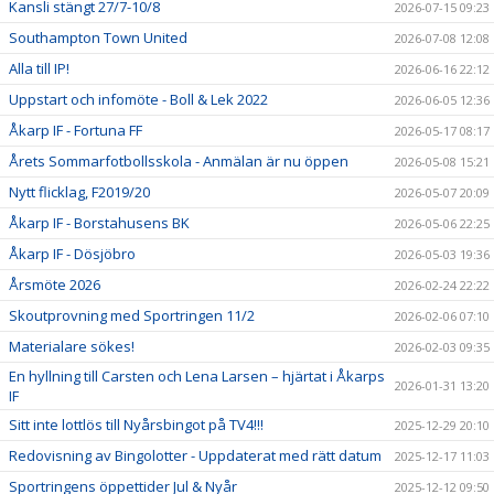
Kansli stängt 27/7-10/8
2026-07-15 09:23
Southampton Town United
2026-07-08 12:08
Alla till IP!
2026-06-16 22:12
Uppstart och infomöte - Boll & Lek 2022
2026-06-05 12:36
Åkarp IF - Fortuna FF
2026-05-17 08:17
Årets Sommarfotbollsskola - Anmälan är nu öppen
2026-05-08 15:21
Nytt flicklag, F2019/20
2026-05-07 20:09
Åkarp IF - Borstahusens BK
2026-05-06 22:25
Åkarp IF - Dösjöbro
2026-05-03 19:36
Årsmöte 2026
2026-02-24 22:22
Skoutprovning med Sportringen 11/2
2026-02-06 07:10
Materialare sökes!
2026-02-03 09:35
En hyllning till Carsten och Lena Larsen – hjärtat i Åkarps
2026-01-31 13:20
IF
Sitt inte lottlös till Nyårsbingot på TV4!!!
2025-12-29 20:10
Redovisning av Bingolotter - Uppdaterat med rätt datum
2025-12-17 11:03
Sportringens öppettider Jul & Nyår
2025-12-12 09:50