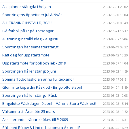
Alla planer stängda i helgen
2023-12-01 20:02
Sportringens öppettider Jul & Nyår
2023-11-30 11:04
ALL TRÄNING INSTÄLLD, 30/11
2023-11-30 09:49
Gå fotboll på IP på Torsdagar
2023-11-21 15:17
All träning inställd idag 7 augusti
2023-08-07 15:06
Sportringen har semesterstängt
2023-06-19 08:32
Rätt dag för uppstartsmöte
2023-06-12 10:20
Uppstartsmöte för boll och lek - 2019
2023-06-07 14:04
Sportringen håller stängt 6 juni
2023-06-02 14:59
Sommarfotbollsskolan är nu fullteckand!!
2023-05-17 08:51
Glöm inte köpa din Påsklott - Bingolotto 9 april
2023-04-04 13:19
Sportringen håller stängt i Påsk
2023-03-23 12:03
Bingolotto Påskdagen 9 april – Vårens Stora Påskfest!
2023-02-28 15:14
Välkomna till Årsmöte 25 mars
2023-02-28 11:52
Assisterande tränare sökes till P 2009
2023-02-24 16:31
Sälj med Bülow & Lind och sponsra Åkarps IF
2023-02-24 16:29