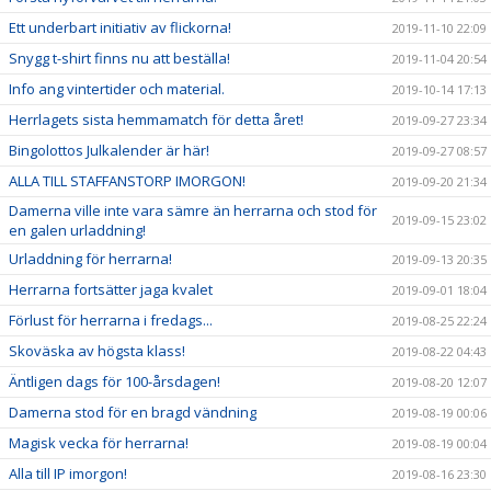
Ett underbart initiativ av flickorna!
2019-11-10 22:09
Snygg t-shirt finns nu att beställa!
2019-11-04 20:54
Info ang vintertider och material.
2019-10-14 17:13
Herrlagets sista hemmamatch för detta året!
2019-09-27 23:34
Bingolottos Julkalender är här!
2019-09-27 08:57
ALLA TILL STAFFANSTORP IMORGON!
2019-09-20 21:34
Damerna ville inte vara sämre än herrarna och stod för
2019-09-15 23:02
en galen urladdning!
Urladdning för herrarna!
2019-09-13 20:35
Herrarna fortsätter jaga kvalet
2019-09-01 18:04
Förlust för herrarna i fredags...
2019-08-25 22:24
Skoväska av högsta klass!
2019-08-22 04:43
Äntligen dags för 100-årsdagen!
2019-08-20 12:07
Damerna stod för en bragd vändning
2019-08-19 00:06
Magisk vecka för herrarna!
2019-08-19 00:04
Alla till IP imorgon!
2019-08-16 23:30