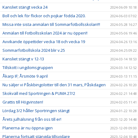
Kansliet stängt vecka 24
2024-06-09 10:18
Boll och lek för flickor och pojkar födda 2020.
2024-06-03 07:02
Missa inte sista anmälan till Sommarfotbollsskolan!!!
2024-05-28 16:27
Anmälan till Fotbollsskolan 2024 är nu öppen!!
2024-05-06 19:46
Avvikande öppettider vecka 18 och vecka 19
2024-04-26 13:16
Sommarfotbollskola 2024 blir v.25
2024-04-25 09:22
Kansliet stängt v 12-13
2024-03-14 18:53
Tillskott i ungdomsgruppen
2024-03-14 12:52
Åkarp IF; Årsmöte 9 april
2024-03-13 11:15
Nu säljer vi Påskbingolotter till den 31 mars, Påskdagen
2024-02-26 10:20
Skokväll med Sportringen & PUMA 27/2
2024-02-21 14:48
Grattis till Högvinsten!
2024-02-05 11:41
Lördag 3/2 håller Sportringen stängt
2024-01-22 10:28
Årets julhälsning från oss till er!
2023-12-20 14:48
Planerna är nu öppna igen
2023-12-09 09:00
Planerna fortsatt stängda tillsvidare
2023-12-04 10:48