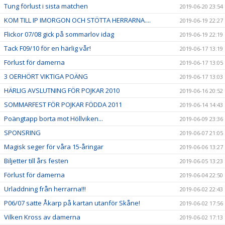
Tung förlust i sista matchen
2019-06-20 23:54
KOM TILL IP IMORGON OCH STÖTTA HERRARNA....
2019-06-19 22:27
Flickor 07/08 gick på sommarlov idag
2019-06-19 22:19
Tack F09/10 för en härlig vår!
2019-06-17 13:19
Förlust för damerna
2019-06-17 13:05
3 OERHÖRT VIKTIGA POÄNG
2019-06-17 13:03
HÄRLIG AVSLUTNING FÖR POJKAR 2010
2019-06-16 20:52
SOMMARFEST FÖR POJKAR FÖDDA 2011
2019-06-14 14:43
Poängtapp borta mot Höllviken...
2019-06-09 23:36
SPONSRING
2019-06-07 21:05
Magisk seger för våra 15-åringar
2019-06-06 13:27
Biljetter till års festen
2019-06-05 13:23
Förlust för damerna
2019-06-04 22:50
Urladdning från herrarna!!!
2019-06-02 22:43
P06/07 satte Åkarp på kartan utanför Skåne!
2019-06-02 17:56
Vilken Kross av damerna
2019-06-02 17:13