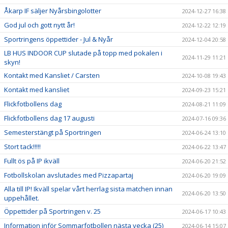
Åkarp IF säljer Nyårsbingolotter
2024-12-27 16:38
God jul och gott nytt år!
2024-12-22 12:19
Sportringens öppettider - Jul & Nyår
2024-12-04 20:58
LB HUS INDOOR CUP slutade på topp med pokalen i
2024-11-29 11:21
skyn!
Kontakt med Kansliet / Carsten
2024-10-08 19:43
Kontakt med kansliet
2024-09-23 15:21
Flickfotbollens dag
2024-08-21 11:09
Flickfotbollens dag 17 augusti
2024-07-16 09:36
Semesterstängt på Sportringen
2024-06-24 13:10
Stort tack!!!!!
2024-06-22 13:47
Fullt ös på IP ikväll
2024-06-20 21:52
Fotbollskolan avslutades med Pizzapartaj
2024-06-20 19:09
Alla till IP! Ikväll spelar vårt herrlag sista matchen innan
2024-06-20 13:50
uppehållet.
Öppettider på Sportringen v. 25
2024-06-17 10:43
Information inför Sommarfotbollen nästa vecka (25)
2024-06-14 15:07