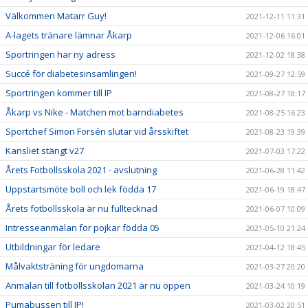
Välkommen Matarr Guy!
2021-12-11 11:31
A-lagets tränare lämnar Åkarp
2021-12-06 16:01
Sportringen har ny adress
2021-12-02 18:38
Succé för diabetesinsamlingen!
2021-09-27 12:59
Sportringen kommer till IP
2021-08-27 18:17
Åkarp vs Nike - Matchen mot barndiabetes
2021-08-25 16:23
Sportchef Simon Forsén slutar vid årsskiftet
2021-08-23 19:39
Kansliet stängt v27
2021-07-03 17:22
Årets Fotbollsskola 2021 - avslutning
2021-06-28 11:42
Uppstartsmöte boll och lek födda 17
2021-06-19 18:47
Årets fotbollsskola är nu fulltecknad
2021-06-07 10:09
Intresseanmälan för pojkar födda 05
2021-05-10 21:24
Utbildningar för ledare
2021-04-12 18:45
Målvaktsträning för ungdomarna
2021-03-27 20:20
Anmälan till fotbollsskolan 2021 är nu öppen
2021-03-24 10:19
Pumabussen till IP!
2021-03-02 20:51