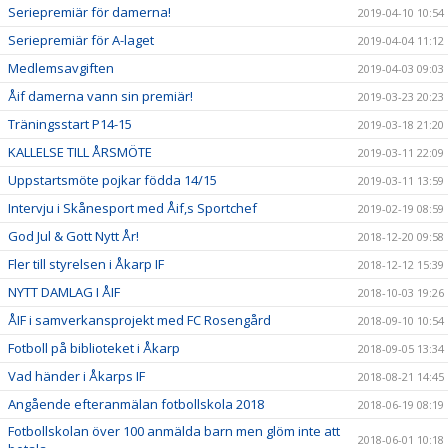
Seriepremiär för damerna!
2019-04-10 10:54
Seriepremiär för A-laget
2019-04-04 11:12
Medlemsavgiften
2019-04-03 09:03
Åif damerna vann sin premiär!
2019-03-23 20:23
Träningsstart P14-15
2019-03-18 21:20
KALLELSE TILL ÅRSMÖTE
2019-03-11 22:09
Uppstartsmöte pojkar födda 14/15
2019-03-11 13:59
Intervju i Skånesport med Åif,s Sportchef
2019-02-19 08:59
God Jul & Gott Nytt År!
2018-12-20 09:58
Fler till styrelsen i Åkarp IF
2018-12-12 15:39
NYTT DAMLAG I ÅIF
2018-10-03 19:26
ÅIF i samverkansprojekt med FC Rosengård
2018-09-10 10:54
Fotboll på biblioteket i Åkarp
2018-09-05 13:34
Vad händer i Åkarps IF
2018-08-21 14:45
Angående efteranmälan fotbollskola 2018
2018-06-19 08:19
Fotbollskolan över 100 anmälda barn men glöm inte att
2018-06-01 10:18