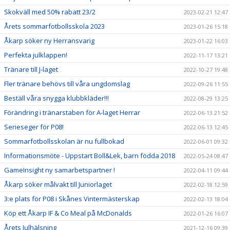
Skokväll med 50% rabatt 23/2
2023-02-21 12:47
Årets sommarfotbollsskola 2023
2023-01-26 15:18
Åkarp söker ny Herransvarig
2023-01-22 16:03
Perfekta julklappen!
2022-11-17 13:21
Tränare till J-laget
2022-10-27 19:48
Fler tränare behövs till våra ungdomslag
2022-09-26 11:55
Beställ våra snygga klubbkläder!!!
2022-08-29 13:25
Förändring i tränarstaben för A-laget Herrar
2022-06-13 21:52
Serieseger för P08!
2022-06-13 12:45
Sommarfotbollsskolan är nu fullbokad
2022-06-01 09:32
Informationsmöte - Uppstart Boll&Lek, barn födda 2018
2022-05-24 08:47
GameInsight ny samarbetspartner !
2022-04-11 09:44
Åkarp söker målvakt till Juniorlaget
2022-02-18 12:59
3:e plats för P08 i Skånes Vintermästerskap
2022-02-13 18:04
Köp ett Åkarp IF & Co Meal på McDonalds
2022-01-26 16:07
Årets Julhälsning
2021-12-16 09:39