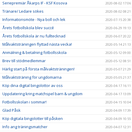
Seriepremiär Åkarps IF - KSF Kosova
2020-08-02 17:06
Tränare/ Ledare sökes
2020-08-02 08:21
Informationsmöte - Nya boll och lek
2020-07-15 20:38
Årets fotbollskola blev succé
2020-06-29 19:13
Årets fotbollskola är nu fulltecknad
2020-06-07 20:22
Målvaktsträningen flyttad nästa vecka!
2020-05-14 21:13
Anmälning & betalning fotbollsskola
2020-05-12 09:00
Brev till stödmedlemmar
2020-05-12 08:51
Härlig start på första målvaktsträningen!
2020-05-07 21:29
Målvaktsträning för ungdomarna
2020-05-05 21:37
Köp dina digital bingolottor av oss
2020-04-17 16:11
Uppdatering kring matchspel barn & ungdom
2020-04-17 13:09
Fotbollsskolan i sommar!
2020-04-15 10:04
Glad Påsk
2020-04-09 17:39
Köp digitala bingolotter till påsken
2020-04-09 10:55
Info ang träningsmatcher
2020-04-07 12:31