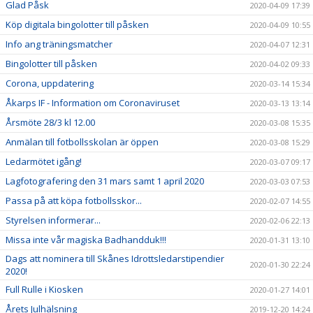
Glad Påsk
2020-04-09 17:39
Köp digitala bingolotter till påsken
2020-04-09 10:55
Info ang träningsmatcher
2020-04-07 12:31
Bingolotter till påsken
2020-04-02 09:33
Corona, uppdatering
2020-03-14 15:34
Åkarps IF - Information om Coronaviruset
2020-03-13 13:14
Årsmöte 28/3 kl 12.00
2020-03-08 15:35
Anmälan till fotbollsskolan är öppen
2020-03-08 15:29
Ledarmötet igång!
2020-03-07 09:17
Lagfotografering den 31 mars samt 1 april 2020
2020-03-03 07:53
Passa på att köpa fotbollsskor...
2020-02-07 14:55
Styrelsen informerar...
2020-02-06 22:13
Missa inte vår magiska Badhandduk!!!
2020-01-31 13:10
Dags att nominera till Skånes Idrottsledarstipendier
2020-01-30 22:24
2020!
Full Rulle i Kiosken
2020-01-27 14:01
Årets Julhälsning
2019-12-20 14:24