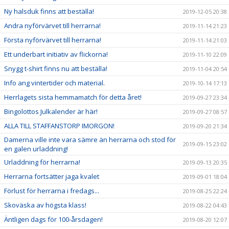
Ny halsduk finns att beställa!
2019-12-05 20:38
Andra nyförvärvet till herrarna!
2019-11-14 21:23
Första nyförvärvet till herrarna!
2019-11-14 21:03
Ett underbart initiativ av flickorna!
2019-11-10 22:09
Snygg t-shirt finns nu att beställa!
2019-11-04 20:54
Info ang vintertider och material.
2019-10-14 17:13
Herrlagets sista hemmamatch för detta året!
2019-09-27 23:34
Bingolottos Julkalender är här!
2019-09-27 08:57
ALLA TILL STAFFANSTORP IMORGON!
2019-09-20 21:34
Damerna ville inte vara sämre än herrarna och stod för
2019-09-15 23:02
en galen urladdning!
Urladdning för herrarna!
2019-09-13 20:35
Herrarna fortsätter jaga kvalet
2019-09-01 18:04
Förlust för herrarna i fredags...
2019-08-25 22:24
Skoväska av högsta klass!
2019-08-22 04:43
Äntligen dags för 100-årsdagen!
2019-08-20 12:07