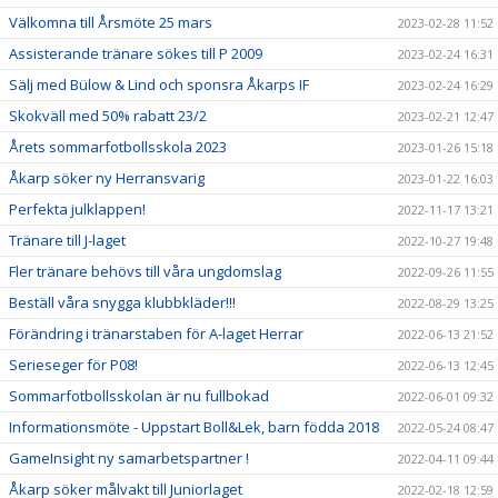
Välkomna till Årsmöte 25 mars
2023-02-28 11:52
Assisterande tränare sökes till P 2009
2023-02-24 16:31
Sälj med Bülow & Lind och sponsra Åkarps IF
2023-02-24 16:29
Skokväll med 50% rabatt 23/2
2023-02-21 12:47
Årets sommarfotbollsskola 2023
2023-01-26 15:18
Åkarp söker ny Herransvarig
2023-01-22 16:03
Perfekta julklappen!
2022-11-17 13:21
Tränare till J-laget
2022-10-27 19:48
Fler tränare behövs till våra ungdomslag
2022-09-26 11:55
Beställ våra snygga klubbkläder!!!
2022-08-29 13:25
Förändring i tränarstaben för A-laget Herrar
2022-06-13 21:52
Serieseger för P08!
2022-06-13 12:45
Sommarfotbollsskolan är nu fullbokad
2022-06-01 09:32
Informationsmöte - Uppstart Boll&Lek, barn födda 2018
2022-05-24 08:47
GameInsight ny samarbetspartner !
2022-04-11 09:44
Åkarp söker målvakt till Juniorlaget
2022-02-18 12:59