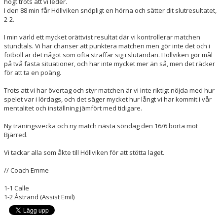
högt trots att vi leder.
I den 88 min får Höllviken snöpligt en hörna och sätter dit slutresultatet,
2-2.
I min värld ett mycket orättvist resultat där vi kontrollerar matchen
stundtals. Vi har chanser att punktera matchen men gör inte det och i
fotboll är det något som ofta straffar sig i slutändan. Höllviken gör mål
på två fasta situationer, och har inte mycket mer än så, men det räcker
för att ta en poäng.
Trots att vi har övertag och styr matchen är vi inte riktigt nöjda med hur
spelet var i lördags, och det säger mycket hur långt vi har kommit i vår
mentalitet och inställning jämfört med tidigare.
Ny träningsvecka och ny match nästa söndag den 16/6 borta mot
Bjärred.
Vi tackar alla som åkte till Höllviken för att stötta laget.
// Coach Emme
1-1 Calle
1-2 Åstrand (Assist Emil)