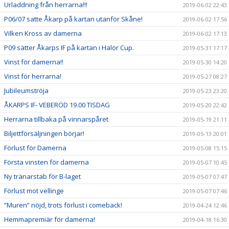
Urladdning från herrarna!!!
2019-06-02 22:43
P06/07 satte Åkarp på kartan utanför Skåne!
2019-06-02 17:56
Vilken Kross av damerna
2019-06-02 17:13
P09 sätter Åkarps IF på kartan i Halör Cup.
2019-05-31 17:17
Vinst för damerna!!
2019-05-30 14:20
Vinst för herrarna!
2019-05-27 08:27
Jubileumströja
2019-05-23 23:20
ÅKARPS IF- VEBERÖD 19.00 TISDAG
2019-05-20 22:42
Herrarna tillbaka på vinnarspåret
2019-05-19 21:11
Biljettförsäljningen börjar!
2019-05-13 20:01
Förlust för Damerna
2019-05-08 15:15
Första vinsten för damerna
2019-05-07 10:45
Ny tränarstab för B-laget
2019-05-07 07:47
Förlust mot vellinge
2019-05-07 07:46
”Muren” nöjd, trots förlust i comeback!
2019-04-24 12:46
Hemmapremiär för damerna!
2019-04-18 16:30