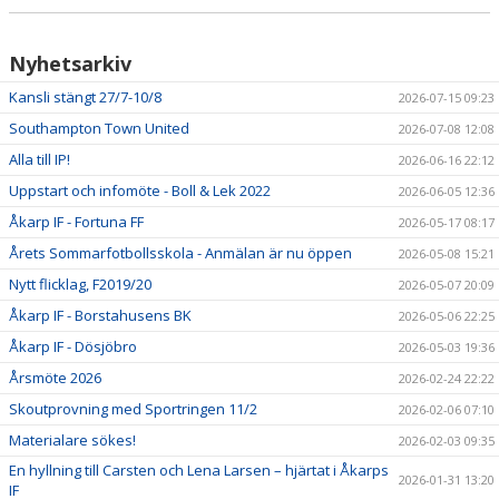
Nyhetsarkiv
Kansli stängt 27/7-10/8
2026-07-15 09:23
Southampton Town United
2026-07-08 12:08
Alla till IP!
2026-06-16 22:12
Uppstart och infomöte - Boll & Lek 2022
2026-06-05 12:36
Åkarp IF - Fortuna FF
2026-05-17 08:17
Årets Sommarfotbollsskola - Anmälan är nu öppen
2026-05-08 15:21
Nytt flicklag, F2019/20
2026-05-07 20:09
Åkarp IF - Borstahusens BK
2026-05-06 22:25
Åkarp IF - Dösjöbro
2026-05-03 19:36
Årsmöte 2026
2026-02-24 22:22
Skoutprovning med Sportringen 11/2
2026-02-06 07:10
Materialare sökes!
2026-02-03 09:35
En hyllning till Carsten och Lena Larsen – hjärtat i Åkarps
2026-01-31 13:20
IF