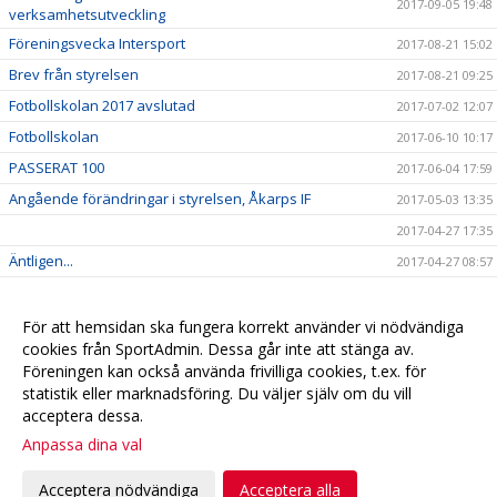
2017-09-05 19:48
verksamhetsutveckling
Föreningsvecka Intersport
2017-08-21 15:02
Brev från styrelsen
2017-08-21 09:25
Fotbollskolan 2017 avslutad
2017-07-02 12:07
Fotbollskolan
2017-06-10 10:17
PASSERAT 100
2017-06-04 17:59
Angående förändringar i styrelsen, Åkarps IF
2017-05-03 13:35
2017-04-27 17:35
Äntligen...
2017-04-27 08:57
Sommarens Fotbollskola 2017 - Anmäl redan nu!
2017-03-20 07:48
Nyheter i profilsortimentet
2017-02-03 08:10
För att hemsidan ska fungera korrekt använder vi nödvändiga
cookies från SportAdmin. Dessa går inte att stänga av.
Utbildning genomförd
2016-12-12 20:40
Föreningen kan också använda frivilliga cookies, t.ex. för
statistik eller marknadsföring. Du väljer själv om du vill
acceptera dessa.
Anpassa dina val
Cookie-
Gå till
inställningar
Webbversion
Acceptera nödvändiga
Acceptera alla