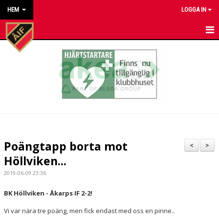
HEM
LOGGA IN
HEM
NYHETER
KALENDER
MATCHER
KONTAKT TILL VÅRA LAG
Poängtapp borta mot
<
>
KONTAKT ÅKARP IF
Höllviken...
2019-06-09 23:36
OM FÖRENINGEN
BK Höllviken - Åkarps IF 2-2!
DOKUMENT
Vi var nära tre poäng, men fick endast med oss en pinne..
BESTÄLL VÅRA KLUBBKLÄDER