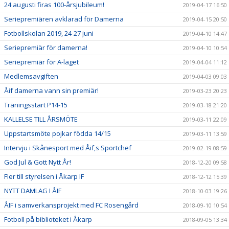
24 augusti firas 100-årsjubileum!
2019-04-17 16:50
Seriepremiären avklarad för Damerna
2019-04-15 20:50
Fotbollskolan 2019, 24-27 juni
2019-04-10 14:47
Seriepremiär för damerna!
2019-04-10 10:54
Seriepremiär för A-laget
2019-04-04 11:12
Medlemsavgiften
2019-04-03 09:03
Åif damerna vann sin premiär!
2019-03-23 20:23
Träningsstart P14-15
2019-03-18 21:20
KALLELSE TILL ÅRSMÖTE
2019-03-11 22:09
Uppstartsmöte pojkar födda 14/15
2019-03-11 13:59
Intervju i Skånesport med Åif,s Sportchef
2019-02-19 08:59
God Jul & Gott Nytt År!
2018-12-20 09:58
Fler till styrelsen i Åkarp IF
2018-12-12 15:39
NYTT DAMLAG I ÅIF
2018-10-03 19:26
ÅIF i samverkansprojekt med FC Rosengård
2018-09-10 10:54
Fotboll på biblioteket i Åkarp
2018-09-05 13:34