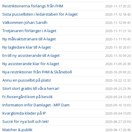
Restriktionerna förlängs från FHM
2020-11-17 20:22
Sista pusselbiten i ledarstaben för A-laget
2020-11-12 18:42
Välkommen Johan Sandh
2020-11-12 09:41
Trotjänaren förlänger i A-laget
2020-11-11 21:16
Ny målvaktstränare till A-laget
2020-11-11 10:41
Ny lagledare klar till A-laget
2020-11-10 20:01
En till ny assisterande till A-laget
2020-11-10 09:26
Ny assisterande klar för A-laget
2020-11-09 20:30
Nya restriktioner från FHM & Skåneboll
2020-10-29 09:22
Ännu en pusselbit på plats!
2020-10-22 12:32
Stort stort grattis till våra herrar!
2020-09-25 23:39
Fc Rosengård kom på besök
2020-09-24 12:43
Information inför Damlaget - MFF Dam
2020-09-10 13:05
Kvarglömda kläder på IP
2020-09-04 15:09
Succé för nya boll och lek!
2020-08-27 23:06
Matcher & publik
2020-08-17 20:49