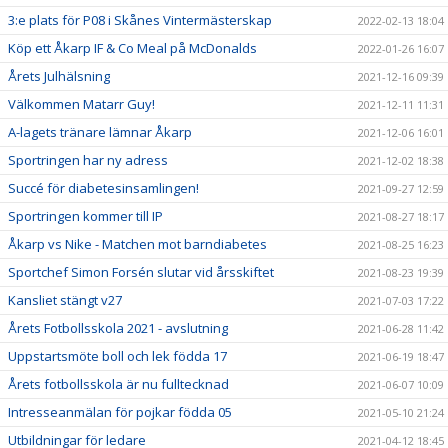
3:e plats för P08 i Skånes Vintermästerskap
2022-02-13 18:04
Köp ett Åkarp IF & Co Meal på McDonalds
2022-01-26 16:07
Årets Julhälsning
2021-12-16 09:39
Välkommen Matarr Guy!
2021-12-11 11:31
A-lagets tränare lämnar Åkarp
2021-12-06 16:01
Sportringen har ny adress
2021-12-02 18:38
Succé för diabetesinsamlingen!
2021-09-27 12:59
Sportringen kommer till IP
2021-08-27 18:17
Åkarp vs Nike - Matchen mot barndiabetes
2021-08-25 16:23
Sportchef Simon Forsén slutar vid årsskiftet
2021-08-23 19:39
Kansliet stängt v27
2021-07-03 17:22
Årets Fotbollsskola 2021 - avslutning
2021-06-28 11:42
Uppstartsmöte boll och lek födda 17
2021-06-19 18:47
Årets fotbollsskola är nu fulltecknad
2021-06-07 10:09
Intresseanmälan för pojkar födda 05
2021-05-10 21:24
Utbildningar för ledare
2021-04-12 18:45