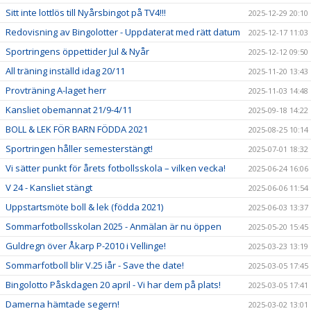
Sitt inte lottlös till Nyårsbingot på TV4!!!
2025-12-29 20:10
Redovisning av Bingolotter - Uppdaterat med rätt datum
2025-12-17 11:03
Sportringens öppettider Jul & Nyår
2025-12-12 09:50
All träning inställd idag 20/11
2025-11-20 13:43
Provträning A-laget herr
2025-11-03 14:48
Kansliet obemannat 21/9-4/11
2025-09-18 14:22
BOLL & LEK FÖR BARN FÖDDA 2021
2025-08-25 10:14
Sportringen håller semesterstängt!
2025-07-01 18:32
Vi sätter punkt för årets fotbollsskola – vilken vecka!
2025-06-24 16:06
V 24 - Kansliet stängt
2025-06-06 11:54
Uppstartsmöte boll & lek (födda 2021)
2025-06-03 13:37
Sommarfotbollsskolan 2025 - Anmälan är nu öppen
2025-05-20 15:45
Guldregn över Åkarp P-2010 i Vellinge!
2025-03-23 13:19
Sommarfotboll blir V.25 iår - Save the date!
2025-03-05 17:45
Bingolotto Påskdagen 20 april - Vi har dem på plats!
2025-03-05 17:41
Damerna hämtade segern!
2025-03-02 13:01