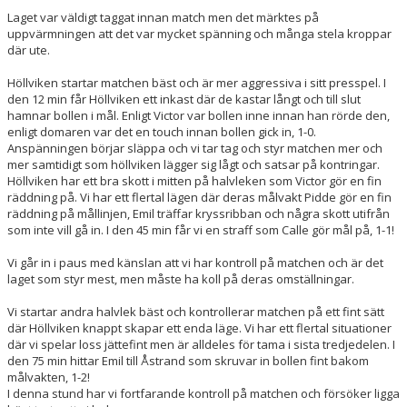
Laget var väldigt taggat innan match men det märktes på
uppvärmningen att det var mycket spänning och många stela kroppar
där ute.
Höllviken startar matchen bäst och är mer aggressiva i sitt presspel. I
den 12 min får Höllviken ett inkast där de kastar långt och till slut
hamnar bollen i mål. Enligt Victor var bollen inne innan han rörde den,
enligt domaren var det en touch innan bollen gick in, 1-0.
Anspänningen börjar släppa och vi tar tag och styr matchen mer och
mer samtidigt som höllviken lägger sig lågt och satsar på kontringar.
Höllviken har ett bra skott i mitten på halvleken som Victor gör en fin
räddning på. Vi har ett flertal lägen där deras målvakt Pidde gör en fin
räddning på mållinjen, Emil träffar kryssribban och några skott utifrån
som inte vill gå in. I den 45 min får vi en straff som Calle gör mål på, 1-1!
Vi går in i paus med känslan att vi har kontroll på matchen och är det
laget som styr mest, men måste ha koll på deras omställningar.
Vi startar andra halvlek bäst och kontrollerar matchen på ett fint sätt
där Höllviken knappt skapar ett enda läge. Vi har ett flertal situationer
där vi spelar loss jättefint men är alldeles för tama i sista tredjedelen. I
den 75 min hittar Emil till Åstrand som skruvar in bollen fint bakom
målvakten, 1-2!
I denna stund har vi fortfarande kontroll på matchen och försöker ligga