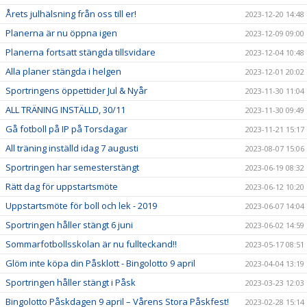
Årets julhälsning från oss till er!
2023-12-20 14:48
Planerna är nu öppna igen
2023-12-09 09:00
Planerna fortsatt stängda tillsvidare
2023-12-04 10:48
Alla planer stängda i helgen
2023-12-01 20:02
Sportringens öppettider Jul & Nyår
2023-11-30 11:04
ALL TRÄNING INSTÄLLD, 30/11
2023-11-30 09:49
Gå fotboll på IP på Torsdagar
2023-11-21 15:17
All träning inställd idag 7 augusti
2023-08-07 15:06
Sportringen har semesterstängt
2023-06-19 08:32
Rätt dag för uppstartsmöte
2023-06-12 10:20
Uppstartsmöte för boll och lek - 2019
2023-06-07 14:04
Sportringen håller stängt 6 juni
2023-06-02 14:59
Sommarfotbollsskolan är nu fullteckand!!
2023-05-17 08:51
Glöm inte köpa din Påsklott - Bingolotto 9 april
2023-04-04 13:19
Sportringen håller stängt i Påsk
2023-03-23 12:03
Bingolotto Påskdagen 9 april – Vårens Stora Påskfest!
2023-02-28 15:14