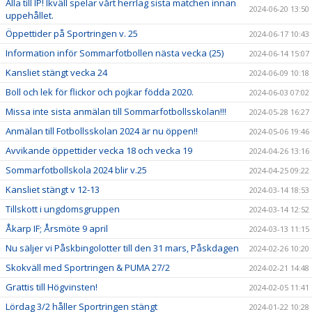
Alla till IP! Ikväll spelar vårt herrlag sista matchen innan
2024-06-20 13:50
uppehållet.
Öppettider på Sportringen v. 25
2024-06-17 10:43
Information inför Sommarfotbollen nästa vecka (25)
2024-06-14 15:07
Kansliet stängt vecka 24
2024-06-09 10:18
Boll och lek för flickor och pojkar födda 2020.
2024-06-03 07:02
Missa inte sista anmälan till Sommarfotbollsskolan!!!
2024-05-28 16:27
Anmälan till Fotbollsskolan 2024 är nu öppen!!
2024-05-06 19:46
Avvikande öppettider vecka 18 och vecka 19
2024-04-26 13:16
Sommarfotbollskola 2024 blir v.25
2024-04-25 09:22
Kansliet stängt v 12-13
2024-03-14 18:53
Tillskott i ungdomsgruppen
2024-03-14 12:52
Åkarp IF; Årsmöte 9 april
2024-03-13 11:15
Nu säljer vi Påskbingolotter till den 31 mars, Påskdagen
2024-02-26 10:20
Skokväll med Sportringen & PUMA 27/2
2024-02-21 14:48
Grattis till Högvinsten!
2024-02-05 11:41
Lördag 3/2 håller Sportringen stängt
2024-01-22 10:28