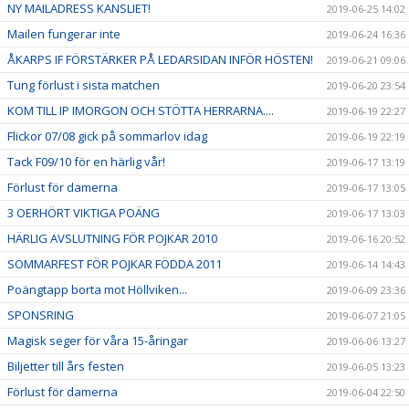
NY MAILADRESS KANSLIET!
2019-06-25 14:02
Mailen fungerar inte
2019-06-24 16:36
ÅKARPS IF FÖRSTÄRKER PÅ LEDARSIDAN INFÖR HÖSTEN!
2019-06-21 09:06
Tung förlust i sista matchen
2019-06-20 23:54
KOM TILL IP IMORGON OCH STÖTTA HERRARNA....
2019-06-19 22:27
Flickor 07/08 gick på sommarlov idag
2019-06-19 22:19
Tack F09/10 för en härlig vår!
2019-06-17 13:19
Förlust för damerna
2019-06-17 13:05
3 OERHÖRT VIKTIGA POÄNG
2019-06-17 13:03
HÄRLIG AVSLUTNING FÖR POJKAR 2010
2019-06-16 20:52
SOMMARFEST FÖR POJKAR FÖDDA 2011
2019-06-14 14:43
Poängtapp borta mot Höllviken...
2019-06-09 23:36
SPONSRING
2019-06-07 21:05
Magisk seger för våra 15-åringar
2019-06-06 13:27
Biljetter till års festen
2019-06-05 13:23
Förlust för damerna
2019-06-04 22:50