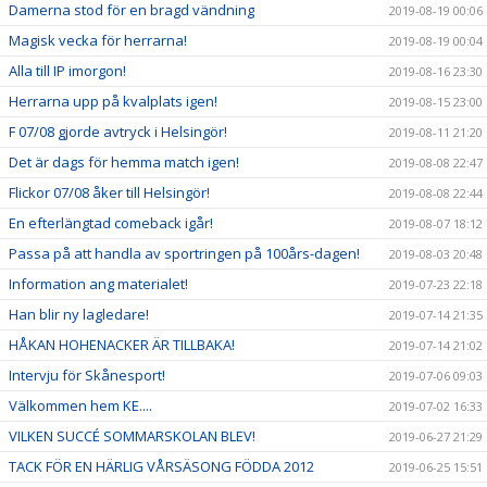
Damerna stod för en bragd vändning
2019-08-19 00:06
Magisk vecka för herrarna!
2019-08-19 00:04
Alla till IP imorgon!
2019-08-16 23:30
Herrarna upp på kvalplats igen!
2019-08-15 23:00
F 07/08 gjorde avtryck i Helsingör!
2019-08-11 21:20
Det är dags för hemma match igen!
2019-08-08 22:47
Flickor 07/08 åker till Helsingör!
2019-08-08 22:44
En efterlängtad comeback igår!
2019-08-07 18:12
Passa på att handla av sportringen på 100års-dagen!
2019-08-03 20:48
Information ang materialet!
2019-07-23 22:18
Han blir ny lagledare!
2019-07-14 21:35
HÅKAN HOHENACKER ÄR TILLBAKA!
2019-07-14 21:02
Intervju för Skånesport!
2019-07-06 09:03
Välkommen hem KE....
2019-07-02 16:33
VILKEN SUCCÉ SOMMARSKOLAN BLEV!
2019-06-27 21:29
TACK FÖR EN HÄRLIG VÅRSÄSONG FÖDDA 2012
2019-06-25 15:51