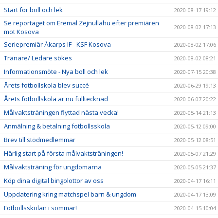
Start för boll och lek
2020-08-17 19:12
Se reportaget om Eremal Zejnullahu efter premiären
2020-08-02 17:13
mot Kosova
Seriepremiär Åkarps IF - KSF Kosova
2020-08-02 17:06
Tränare/ Ledare sökes
2020-08-02 08:21
Informationsmöte - Nya boll och lek
2020-07-15 20:38
Årets fotbollskola blev succé
2020-06-29 19:13
Årets fotbollskola är nu fulltecknad
2020-06-07 20:22
Målvaktsträningen flyttad nästa vecka!
2020-05-14 21:13
Anmälning & betalning fotbollsskola
2020-05-12 09:00
Brev till stödmedlemmar
2020-05-12 08:51
Härlig start på första målvaktsträningen!
2020-05-07 21:29
Målvaktsträning för ungdomarna
2020-05-05 21:37
Köp dina digital bingolottor av oss
2020-04-17 16:11
Uppdatering kring matchspel barn & ungdom
2020-04-17 13:09
Fotbollsskolan i sommar!
2020-04-15 10:04