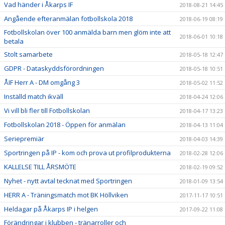
Vad händer i Åkarps IF
2018-08-21 14:45
Angående efteranmälan fotbollskola 2018
2018-06-19 08:19
Fotbollskolan över 100 anmälda barn men glöm inte att
2018-06-01 10:18
betala
Stolt samarbete
2018-05-18 12:47
GDPR - Dataskyddsförordningen
2018-05-18 10:51
ÅIF Herr A - DM omgång 3
2018-05-02 11:52
Inställd match ikväll
2018-04-24 12:06
Vi vill bli fler till Fotbollskolan
2018-04-17 13:23
Fotbollskolan 2018 - Öppen för anmälan
2018-04-13 11:04
Seriepremiär
2018-04-03 14:39
Sportringen på IP - kom och prova ut profilprodukterna
2018-02-28 12:06
KALLELSE TILL ÅRSMÖTE
2018-02-19 09:52
Nyhet - nytt avtal tecknat med Sportringen
2018-01-09 13:54
HERR A - Träningsmatch mot BK Höllviken
2017-11-17 10:51
Heldagar på Åkarps IP i helgen
2017-09-22 11:08
Förändringar i klubben - tränarroller och