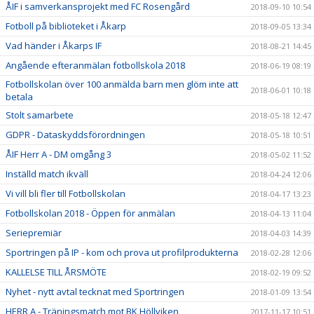
ÅIF i samverkansprojekt med FC Rosengård
2018-09-10 10:54
Fotboll på biblioteket i Åkarp
2018-09-05 13:34
Vad händer i Åkarps IF
2018-08-21 14:45
Angående efteranmälan fotbollskola 2018
2018-06-19 08:19
Fotbollskolan över 100 anmälda barn men glöm inte att
2018-06-01 10:18
betala
Stolt samarbete
2018-05-18 12:47
GDPR - Dataskyddsförordningen
2018-05-18 10:51
ÅIF Herr A - DM omgång 3
2018-05-02 11:52
Inställd match ikväll
2018-04-24 12:06
Vi vill bli fler till Fotbollskolan
2018-04-17 13:23
Fotbollskolan 2018 - Öppen för anmälan
2018-04-13 11:04
Seriepremiär
2018-04-03 14:39
Sportringen på IP - kom och prova ut profilprodukterna
2018-02-28 12:06
KALLELSE TILL ÅRSMÖTE
2018-02-19 09:52
Nyhet - nytt avtal tecknat med Sportringen
2018-01-09 13:54
HERR A - Träningsmatch mot BK Höllviken
2017-11-17 10:51