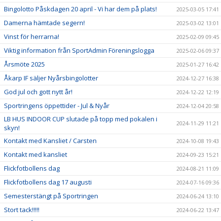
Bingolotto Påskdagen 20 april - Vi har dem på plats!
2025-03-05 17:41
Damerna hämtade segern!
2025-03-02 13:01
Vinst för herrarna!
2025-02-09 09:45
Viktig information från SportAdmin Föreningslogga
2025-02-06 09:37
Årsmöte 2025
2025-01-27 16:42
Åkarp IF säljer Nyårsbingolotter
2024-12-27 16:38
God jul och gott nytt år!
2024-12-22 12:19
Sportringens öppettider - Jul & Nyår
2024-12-04 20:58
LB HUS INDOOR CUP slutade på topp med pokalen i
2024-11-29 11:21
skyn!
Kontakt med Kansliet / Carsten
2024-10-08 19:43
Kontakt med kansliet
2024-09-23 15:21
Flickfotbollens dag
2024-08-21 11:09
Flickfotbollens dag 17 augusti
2024-07-16 09:36
Semesterstängt på Sportringen
2024-06-24 13:10
Stort tack!!!!!
2024-06-22 13:47