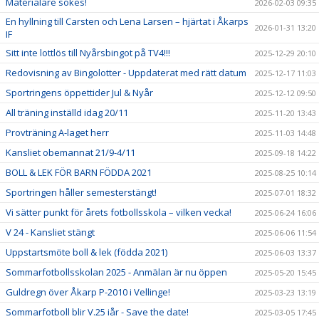
Materialare sökes!
2026-02-03 09:35
En hyllning till Carsten och Lena Larsen – hjärtat i Åkarps
2026-01-31 13:20
IF
Sitt inte lottlös till Nyårsbingot på TV4!!!
2025-12-29 20:10
Redovisning av Bingolotter - Uppdaterat med rätt datum
2025-12-17 11:03
Sportringens öppettider Jul & Nyår
2025-12-12 09:50
All träning inställd idag 20/11
2025-11-20 13:43
Provträning A-laget herr
2025-11-03 14:48
Kansliet obemannat 21/9-4/11
2025-09-18 14:22
BOLL & LEK FÖR BARN FÖDDA 2021
2025-08-25 10:14
Sportringen håller semesterstängt!
2025-07-01 18:32
Vi sätter punkt för årets fotbollsskola – vilken vecka!
2025-06-24 16:06
V 24 - Kansliet stängt
2025-06-06 11:54
Uppstartsmöte boll & lek (födda 2021)
2025-06-03 13:37
Sommarfotbollsskolan 2025 - Anmälan är nu öppen
2025-05-20 15:45
Guldregn över Åkarp P-2010 i Vellinge!
2025-03-23 13:19
Sommarfotboll blir V.25 iår - Save the date!
2025-03-05 17:45