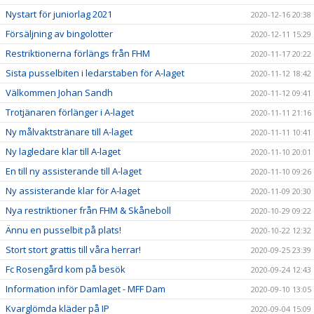
Nystart för juniorlag 2021
2020-12-16 20:38
Försäljning av bingolotter
2020-12-11 15:29
Restriktionerna förlängs från FHM
2020-11-17 20:22
Sista pusselbiten i ledarstaben för A-laget
2020-11-12 18:42
Välkommen Johan Sandh
2020-11-12 09:41
Trotjänaren förlänger i A-laget
2020-11-11 21:16
Ny målvaktstränare till A-laget
2020-11-11 10:41
Ny lagledare klar till A-laget
2020-11-10 20:01
En till ny assisterande till A-laget
2020-11-10 09:26
Ny assisterande klar för A-laget
2020-11-09 20:30
Nya restriktioner från FHM & Skåneboll
2020-10-29 09:22
Ännu en pusselbit på plats!
2020-10-22 12:32
Stort stort grattis till våra herrar!
2020-09-25 23:39
Fc Rosengård kom på besök
2020-09-24 12:43
Information inför Damlaget - MFF Dam
2020-09-10 13:05
Kvarglömda kläder på IP
2020-09-04 15:09