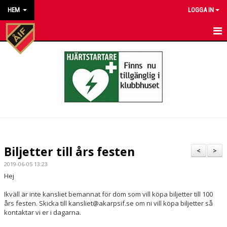
HEM
LOGGA IN
HEM
NYHETER
KALENDER
MATCHER
KONTAKT TILL VÅRA LAG
Biljetter till års festen
<
>
KONTAKT ÅKARP IF
2019-06-05 13:23
Hej
OM FÖRENINGEN
Ikväll är inte kansliet bemannat för dom som vill köpa biljetter till 100
års festen. Skicka till kansliet@akarpsif.se om ni vill köpa biljetter så
DOKUMENT
kontaktar vi er i dagarna.
BESTÄLL VÅRA KLUBBKLÄDER