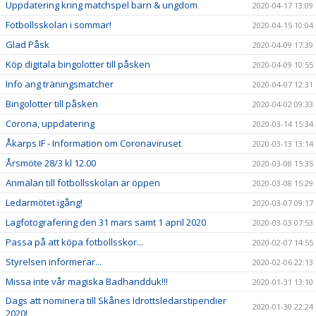
Uppdatering kring matchspel barn & ungdom
2020-04-17 13:09
Fotbollsskolan i sommar!
2020-04-15 10:04
Glad Påsk
2020-04-09 17:39
Köp digitala bingolotter till påsken
2020-04-09 10:55
Info ang träningsmatcher
2020-04-07 12:31
Bingolotter till påsken
2020-04-02 09:33
Corona, uppdatering
2020-03-14 15:34
Åkarps IF - Information om Coronaviruset
2020-03-13 13:14
Årsmöte 28/3 kl 12.00
2020-03-08 15:35
Anmälan till fotbollsskolan är öppen
2020-03-08 15:29
Ledarmötet igång!
2020-03-07 09:17
Lagfotografering den 31 mars samt 1 april 2020
2020-03-03 07:53
Passa på att köpa fotbollsskor...
2020-02-07 14:55
Styrelsen informerar...
2020-02-06 22:13
Missa inte vår magiska Badhandduk!!!
2020-01-31 13:10
Dags att nominera till Skånes Idrottsledarstipendier
2020-01-30 22:24
2020!