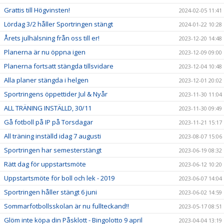
Grattis till Högvinsten!
2024-02-05 11:41
Lördag 3/2 håller Sportringen stängt
2024-01-22 10:28
Årets julhälsning från oss till er!
2023-12-20 14:48
Planerna är nu öppna igen
2023-12-09 09:00
Planerna fortsatt stängda tillsvidare
2023-12-04 10:48
Alla planer stängda i helgen
2023-12-01 20:02
Sportringens öppettider Jul & Nyår
2023-11-30 11:04
ALL TRÄNING INSTÄLLD, 30/11
2023-11-30 09:49
Gå fotboll på IP på Torsdagar
2023-11-21 15:17
All träning inställd idag 7 augusti
2023-08-07 15:06
Sportringen har semesterstängt
2023-06-19 08:32
Rätt dag för uppstartsmöte
2023-06-12 10:20
Uppstartsmöte för boll och lek - 2019
2023-06-07 14:04
Sportringen håller stängt 6 juni
2023-06-02 14:59
Sommarfotbollsskolan är nu fullteckand!!
2023-05-17 08:51
Glöm inte köpa din Påsklott - Bingolotto 9 april
2023-04-04 13:19