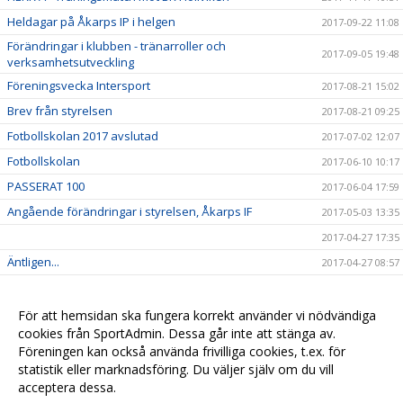
Heldagar på Åkarps IP i helgen
2017-09-22 11:08
Förändringar i klubben - tränarroller och
2017-09-05 19:48
verksamhetsutveckling
Föreningsvecka Intersport
2017-08-21 15:02
Brev från styrelsen
2017-08-21 09:25
Fotbollskolan 2017 avslutad
2017-07-02 12:07
Fotbollskolan
2017-06-10 10:17
PASSERAT 100
2017-06-04 17:59
Angående förändringar i styrelsen, Åkarps IF
2017-05-03 13:35
2017-04-27 17:35
Äntligen...
2017-04-27 08:57
Sommarens Fotbollskola 2017 - Anmäl redan nu!
2017-03-20 07:48
Nyheter i profilsortimentet
2017-02-03 08:10
För att hemsidan ska fungera korrekt använder vi nödvändiga
cookies från SportAdmin. Dessa går inte att stänga av.
Utbildning genomförd
2016-12-12 20:40
Föreningen kan också använda frivilliga cookies, t.ex. för
statistik eller marknadsföring. Du väljer själv om du vill
acceptera dessa.