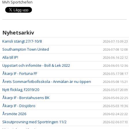
Mvh Sportchefen
Nyhetsarkiv
Kansli stängt 27/7-10/8
2026-07-15 09:23
Southampton Town United
2026-07-08 12:08
Alla till IP!
2026-06-16 22:12
Uppstart och infomöte - Boll & Lek 2022
2026-06-05 12:36
Åkarp IF - Fortuna FF
2026-05-17 08:17
Årets Sommarfotbollsskola - Anmälan är nu öppen
2026-05-08 15:21
Nytt flicklag, F2019/20
2026-05-07 20:09
Åkarp IF - Borstahusens BK
2026-05-06 22:25
Åkarp IF - Dösjöbro
2026-05-03 19:36
Årsmöte 2026
2026-02-24 22:22
Skoutprovning med Sportringen 11/2
2026-02-06 07:10