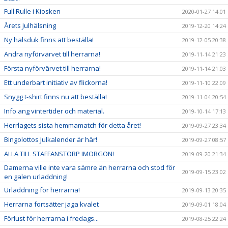
Full Rulle i Kiosken
2020-01-27 14:01
Årets Julhälsning
2019-12-20 14:24
Ny halsduk finns att beställa!
2019-12-05 20:38
Andra nyförvärvet till herrarna!
2019-11-14 21:23
Första nyförvärvet till herrarna!
2019-11-14 21:03
Ett underbart initiativ av flickorna!
2019-11-10 22:09
Snygg t-shirt finns nu att beställa!
2019-11-04 20:54
Info ang vintertider och material.
2019-10-14 17:13
Herrlagets sista hemmamatch för detta året!
2019-09-27 23:34
Bingolottos Julkalender är här!
2019-09-27 08:57
ALLA TILL STAFFANSTORP IMORGON!
2019-09-20 21:34
Damerna ville inte vara sämre än herrarna och stod för
2019-09-15 23:02
en galen urladdning!
Urladdning för herrarna!
2019-09-13 20:35
Herrarna fortsätter jaga kvalet
2019-09-01 18:04
Förlust för herrarna i fredags...
2019-08-25 22:24