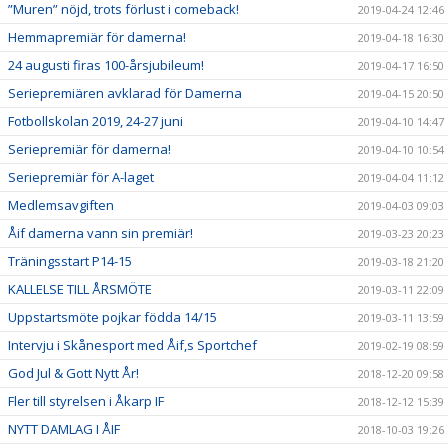
”Muren” nöjd, trots förlust i comeback!
2019-04-24 12:46
Hemmapremiär för damerna!
2019-04-18 16:30
24 augusti firas 100-årsjubileum!
2019-04-17 16:50
Seriepremiären avklarad för Damerna
2019-04-15 20:50
Fotbollskolan 2019, 24-27 juni
2019-04-10 14:47
Seriepremiär för damerna!
2019-04-10 10:54
Seriepremiär för A-laget
2019-04-04 11:12
Medlemsavgiften
2019-04-03 09:03
Åif damerna vann sin premiär!
2019-03-23 20:23
Träningsstart P14-15
2019-03-18 21:20
KALLELSE TILL ÅRSMÖTE
2019-03-11 22:09
Uppstartsmöte pojkar födda 14/15
2019-03-11 13:59
Intervju i Skånesport med Åif,s Sportchef
2019-02-19 08:59
God Jul & Gott Nytt År!
2018-12-20 09:58
Fler till styrelsen i Åkarp IF
2018-12-12 15:39
NYTT DAMLAG I ÅIF
2018-10-03 19:26