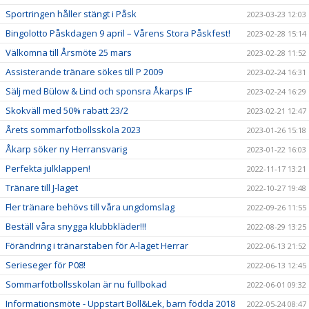
Sportringen håller stängt i Påsk
2023-03-23 12:03
Bingolotto Påskdagen 9 april – Vårens Stora Påskfest!
2023-02-28 15:14
Välkomna till Årsmöte 25 mars
2023-02-28 11:52
Assisterande tränare sökes till P 2009
2023-02-24 16:31
Sälj med Bülow & Lind och sponsra Åkarps IF
2023-02-24 16:29
Skokväll med 50% rabatt 23/2
2023-02-21 12:47
Årets sommarfotbollsskola 2023
2023-01-26 15:18
Åkarp söker ny Herransvarig
2023-01-22 16:03
Perfekta julklappen!
2022-11-17 13:21
Tränare till J-laget
2022-10-27 19:48
Fler tränare behövs till våra ungdomslag
2022-09-26 11:55
Beställ våra snygga klubbkläder!!!
2022-08-29 13:25
Förändring i tränarstaben för A-laget Herrar
2022-06-13 21:52
Serieseger för P08!
2022-06-13 12:45
Sommarfotbollsskolan är nu fullbokad
2022-06-01 09:32
Informationsmöte - Uppstart Boll&Lek, barn födda 2018
2022-05-24 08:47