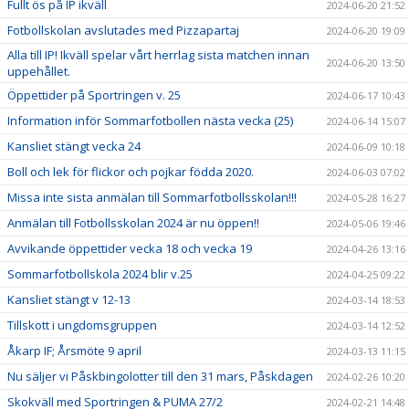
Fullt ös på IP ikväll
2024-06-20 21:52
Fotbollskolan avslutades med Pizzapartaj
2024-06-20 19:09
Alla till IP! Ikväll spelar vårt herrlag sista matchen innan
2024-06-20 13:50
uppehållet.
Öppettider på Sportringen v. 25
2024-06-17 10:43
Information inför Sommarfotbollen nästa vecka (25)
2024-06-14 15:07
Kansliet stängt vecka 24
2024-06-09 10:18
Boll och lek för flickor och pojkar födda 2020.
2024-06-03 07:02
Missa inte sista anmälan till Sommarfotbollsskolan!!!
2024-05-28 16:27
Anmälan till Fotbollsskolan 2024 är nu öppen!!
2024-05-06 19:46
Avvikande öppettider vecka 18 och vecka 19
2024-04-26 13:16
Sommarfotbollskola 2024 blir v.25
2024-04-25 09:22
Kansliet stängt v 12-13
2024-03-14 18:53
Tillskott i ungdomsgruppen
2024-03-14 12:52
Åkarp IF; Årsmöte 9 april
2024-03-13 11:15
Nu säljer vi Påskbingolotter till den 31 mars, Påskdagen
2024-02-26 10:20
Skokväll med Sportringen & PUMA 27/2
2024-02-21 14:48