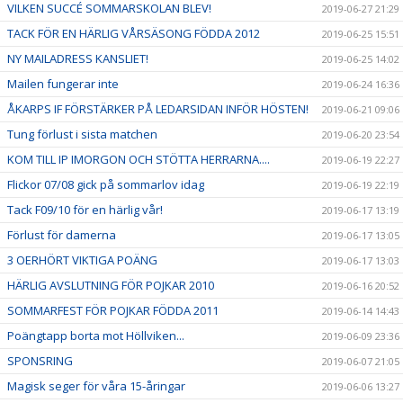
VILKEN SUCCÉ SOMMARSKOLAN BLEV!
2019-06-27 21:29
TACK FÖR EN HÄRLIG VÅRSÄSONG FÖDDA 2012
2019-06-25 15:51
NY MAILADRESS KANSLIET!
2019-06-25 14:02
Mailen fungerar inte
2019-06-24 16:36
ÅKARPS IF FÖRSTÄRKER PÅ LEDARSIDAN INFÖR HÖSTEN!
2019-06-21 09:06
Tung förlust i sista matchen
2019-06-20 23:54
KOM TILL IP IMORGON OCH STÖTTA HERRARNA....
2019-06-19 22:27
Flickor 07/08 gick på sommarlov idag
2019-06-19 22:19
Tack F09/10 för en härlig vår!
2019-06-17 13:19
Förlust för damerna
2019-06-17 13:05
3 OERHÖRT VIKTIGA POÄNG
2019-06-17 13:03
HÄRLIG AVSLUTNING FÖR POJKAR 2010
2019-06-16 20:52
SOMMARFEST FÖR POJKAR FÖDDA 2011
2019-06-14 14:43
Poängtapp borta mot Höllviken...
2019-06-09 23:36
SPONSRING
2019-06-07 21:05
Magisk seger för våra 15-åringar
2019-06-06 13:27