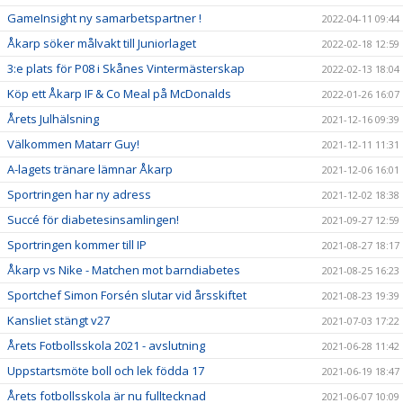
GameInsight ny samarbetspartner !
2022-04-11 09:44
Åkarp söker målvakt till Juniorlaget
2022-02-18 12:59
3:e plats för P08 i Skånes Vintermästerskap
2022-02-13 18:04
Köp ett Åkarp IF & Co Meal på McDonalds
2022-01-26 16:07
Årets Julhälsning
2021-12-16 09:39
Välkommen Matarr Guy!
2021-12-11 11:31
A-lagets tränare lämnar Åkarp
2021-12-06 16:01
Sportringen har ny adress
2021-12-02 18:38
Succé för diabetesinsamlingen!
2021-09-27 12:59
Sportringen kommer till IP
2021-08-27 18:17
Åkarp vs Nike - Matchen mot barndiabetes
2021-08-25 16:23
Sportchef Simon Forsén slutar vid årsskiftet
2021-08-23 19:39
Kansliet stängt v27
2021-07-03 17:22
Årets Fotbollsskola 2021 - avslutning
2021-06-28 11:42
Uppstartsmöte boll och lek födda 17
2021-06-19 18:47
Årets fotbollsskola är nu fulltecknad
2021-06-07 10:09