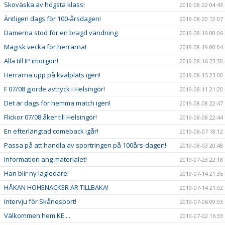
Skoväska av högsta klass!
2019-08-22 04:43
Äntligen dags för 100-årsdagen!
2019-08-20 12:07
Damerna stod för en bragd vändning
2019-08-19 00:06
Magisk vecka för herrarna!
2019-08-19 00:04
Alla till IP imorgon!
2019-08-16 23:30
Herrarna upp på kvalplats igen!
2019-08-15 23:00
F 07/08 gjorde avtryck i Helsingör!
2019-08-11 21:20
Det är dags för hemma match igen!
2019-08-08 22:47
Flickor 07/08 åker till Helsingör!
2019-08-08 22:44
En efterlängtad comeback igår!
2019-08-07 18:12
Passa på att handla av sportringen på 100års-dagen!
2019-08-03 20:48
Information ang materialet!
2019-07-23 22:18
Han blir ny lagledare!
2019-07-14 21:35
HÅKAN HOHENACKER ÄR TILLBAKA!
2019-07-14 21:02
Intervju för Skånesport!
2019-07-06 09:03
Välkommen hem KE....
2019-07-02 16:33