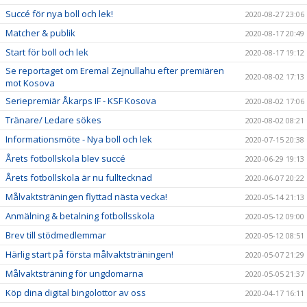
Succé för nya boll och lek!
2020-08-27 23:06
Matcher & publik
2020-08-17 20:49
Start för boll och lek
2020-08-17 19:12
Se reportaget om Eremal Zejnullahu efter premiären
2020-08-02 17:13
mot Kosova
Seriepremiär Åkarps IF - KSF Kosova
2020-08-02 17:06
Tränare/ Ledare sökes
2020-08-02 08:21
Informationsmöte - Nya boll och lek
2020-07-15 20:38
Årets fotbollskola blev succé
2020-06-29 19:13
Årets fotbollskola är nu fulltecknad
2020-06-07 20:22
Målvaktsträningen flyttad nästa vecka!
2020-05-14 21:13
Anmälning & betalning fotbollsskola
2020-05-12 09:00
Brev till stödmedlemmar
2020-05-12 08:51
Härlig start på första målvaktsträningen!
2020-05-07 21:29
Målvaktsträning för ungdomarna
2020-05-05 21:37
Köp dina digital bingolottor av oss
2020-04-17 16:11