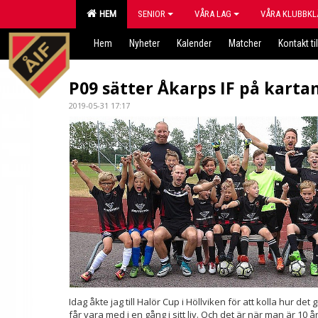
HEM
SENIOR
VÅRA LAG
VÅRA KLUBBKL
Hem
Nyheter
Kalender
Matcher
Kontakt til
P09 sätter Åkarps IF på kartan
2019-05-31 17:17
Idag åkte jag till Halör Cup i Höllviken för att kolla hur d
får vara med i en gång i sitt liv. Och det är när man är 10 å