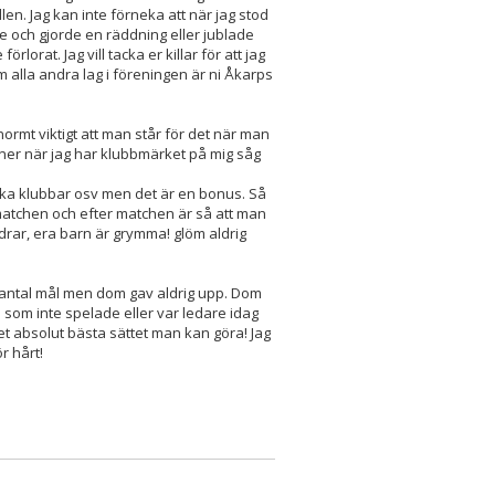
llen. Jag kan inte förneka att när jag stod
e och gjorde en räddning eller jublade
orat. Jag vill tacka er killar för att jag
 alla andra lag i föreningen är ni Åkarps
ormt viktigt att man står för det när man
nner när jag har klubbmärket på mig såg
enska klubbar osv men det är en bonus. Så
atchen och efter matchen är så att man
räldrar, era barn är grymma! glöm aldrig
t antal mål men dom gav aldrig upp. Dom
 som inte spelade eller var ledare idag
det absolut bästa sättet man kan göra! Jag
ör hårt!