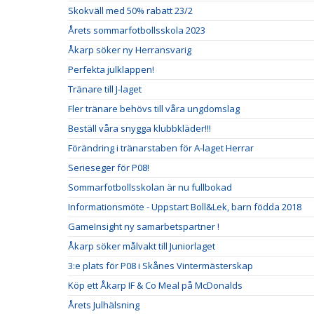
Skokväll med 50% rabatt 23/2
Årets sommarfotbollsskola 2023
Åkarp söker ny Herransvarig
Perfekta julklappen!
Tränare till J-laget
Fler tränare behövs till våra ungdomslag
Beställ våra snygga klubbkläder!!!
Förändring i tränarstaben för A-laget Herrar
Serieseger för P08!
Sommarfotbollsskolan är nu fullbokad
Informationsmöte - Uppstart Boll&Lek, barn födda 2018
GameInsight ny samarbetspartner !
Åkarp söker målvakt till Juniorlaget
3:e plats för P08 i Skånes Vintermästerskap
Köp ett Åkarp IF & Co Meal på McDonalds
Årets Julhälsning