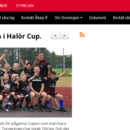
ÄDER
STYRELSEN
l våra lag
Kontakt Åkarp IF
Om föreningen
Dokument
Beställ vå
 i Halör Cup.
<
>
et gick för pågarna. Cupen som man bara
r. Turneringen har totalt 156 lag. Och det