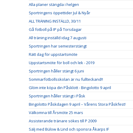
Alla planer stängda i helgen
Sportringens öppettider Jul & Nyår
ALL TRÄNING INSTÄLLD, 30/11
Gå fotboll på IP på Torsdagar
All träning inställd idag 7 augusti
Sportringen har semesterstängt
Rätt dag för uppstartsmöte
Uppstartsmöte för boll och lek - 2019
Sportringen håller stängt 6 juni
Sommarfotbollsskolan är nu fullteckand!!
Glöm inte köpa din Påsklott - Bingolotto 9 april
Sportringen håller stängt i Påsk
Bingolotto Påskdagen 9 april – Vårens Stora Påskfest!
Välkomna till Årsmöte 25 mars
Assisterande tränare sökes till P 2009
Sälj med Bülow & Lind och sponsra Åkarps IF