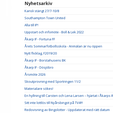
Nyhetsarkiv
Kansli stängt 27/7-10/8
Southampton Town United
Alla till IP!
Uppstart och infomöte - Boll & Lek 2022
Åkarp IF - Fortuna FF
Årets Sommarfotbollsskola - Anmälan är nu öppen
Nytt flicklag, F2019/20
Åkarp IF - Borstahusens BK
Åkarp IF - Dösjöbro
Årsmöte 2026
Skoutprovning med Sportringen 11/2
Materialare sökes!
En hyllning till Carsten och Lena Larsen – hjärtat i Åkarps I
Sitt inte lottlös till Nyårsbingot på TV4!!!
Redovisning av Bingolotter - Uppdaterat med rätt datum