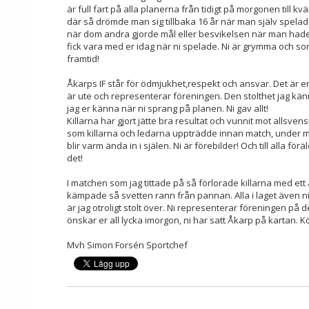
är full fart på alla planerna från tidigt på morgonen till kvä
där så drömde man sig tillbaka 16 år när man själv spelad
när dom andra gjorde mål eller besvikelsen när man hade förl
fick vara med er idag när ni spelade. Ni är grymma och som
framtid!
Åkarps IF står för ödmjukhet,respekt och ansvar. Det är en
är ute och representerar föreningen. Den stolthet jag kä
jag er känna när ni sprang på planen. Ni gav allt!
Killarna har gjort jätte bra resultat och vunnit mot allsv
som killarna och ledarna uppträdde innan match, under m
blir varm ända in i själen. Ni är förebilder! Och till alla fö
det!
I matchen som jag tittade på så förlorade killarna med et
kämpade så svetten rann från pannan. Alla i laget även ni
är jag otroligt stolt över. Ni representerar föreningen på 
önskar er all lycka imorgon, ni har satt Åkarp på kartan. K
Mvh Simon Forsén Sportchef