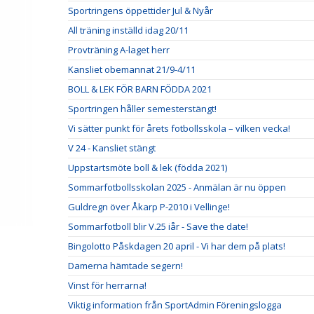
Sportringens öppettider Jul & Nyår
All träning inställd idag 20/11
Provträning A-laget herr
Kansliet obemannat 21/9-4/11
BOLL & LEK FÖR BARN FÖDDA 2021
Sportringen håller semesterstängt!
Vi sätter punkt för årets fotbollsskola – vilken vecka!
V 24 - Kansliet stängt
Uppstartsmöte boll & lek (födda 2021)
Sommarfotbollsskolan 2025 - Anmälan är nu öppen
Guldregn över Åkarp P-2010 i Vellinge!
Sommarfotboll blir V.25 iår - Save the date!
Bingolotto Påskdagen 20 april - Vi har dem på plats!
Damerna hämtade segern!
Vinst för herrarna!
Viktig information från SportAdmin Föreningslogga