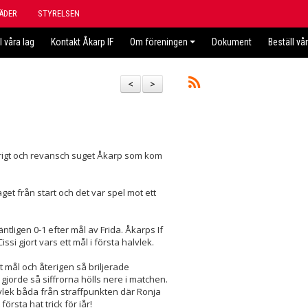
ÄDER
STYRELSEN
l våra lag
Kontakt Åkarp IF
Om föreningen
Dokument
Beställ vå
<
>
grigt och revansch suget Åkarp som kom
get från start och det var spel mot ett
ligen 0-1 efter mål av Frida. Åkarps If
Cissi gjort vars ett mål i första halvlek.
t mål och återigen så briljerade
orde så siffrorna hölls nere i matchen.
lek båda från straffpunkten där Ronja
rsta hat trick för iår!