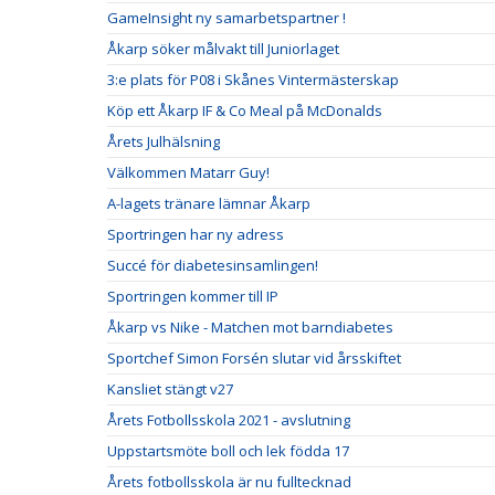
GameInsight ny samarbetspartner !
Åkarp söker målvakt till Juniorlaget
3:e plats för P08 i Skånes Vintermästerskap
Köp ett Åkarp IF & Co Meal på McDonalds
Årets Julhälsning
Välkommen Matarr Guy!
A-lagets tränare lämnar Åkarp
Sportringen har ny adress
Succé för diabetesinsamlingen!
Sportringen kommer till IP
Åkarp vs Nike - Matchen mot barndiabetes
Sportchef Simon Forsén slutar vid årsskiftet
Kansliet stängt v27
Årets Fotbollsskola 2021 - avslutning
Uppstartsmöte boll och lek födda 17
Årets fotbollsskola är nu fulltecknad