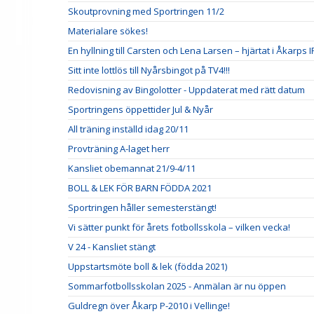
Skoutprovning med Sportringen 11/2
Materialare sökes!
En hyllning till Carsten och Lena Larsen – hjärtat i Åkarps I
Sitt inte lottlös till Nyårsbingot på TV4!!!
Redovisning av Bingolotter - Uppdaterat med rätt datum
Sportringens öppettider Jul & Nyår
All träning inställd idag 20/11
Provträning A-laget herr
Kansliet obemannat 21/9-4/11
BOLL & LEK FÖR BARN FÖDDA 2021
Sportringen håller semesterstängt!
Vi sätter punkt för årets fotbollsskola – vilken vecka!
V 24 - Kansliet stängt
Uppstartsmöte boll & lek (födda 2021)
Sommarfotbollsskolan 2025 - Anmälan är nu öppen
Guldregn över Åkarp P-2010 i Vellinge!