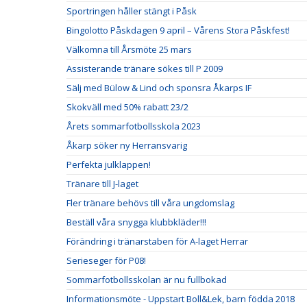
Sportringen håller stängt i Påsk
Bingolotto Påskdagen 9 april – Vårens Stora Påskfest!
Välkomna till Årsmöte 25 mars
Assisterande tränare sökes till P 2009
Sälj med Bülow & Lind och sponsra Åkarps IF
Skokväll med 50% rabatt 23/2
Årets sommarfotbollsskola 2023
Åkarp söker ny Herransvarig
Perfekta julklappen!
Tränare till J-laget
Fler tränare behövs till våra ungdomslag
Beställ våra snygga klubbkläder!!!
Förändring i tränarstaben för A-laget Herrar
Serieseger för P08!
Sommarfotbollsskolan är nu fullbokad
Informationsmöte - Uppstart Boll&Lek, barn födda 2018