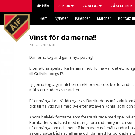
HEM
SENIOR
VÅRA LAG
VÅRA KLUBBKL
Hem
Nyheter
Kalender
Matcher
Kontakt til
Vinst för damerna!!
2019-05-30 14:20
Damerna tog äntligen 3 nya poäng!
Efter att ha spelat lika hemma mot Holma var det ett hun
till Gullviksborgs IP.
Tjejerna tog tag i matchen direkt och var det bollförande la
mål större tiden av matchen.
Efter många bra räddningar av Barrikadens målvakt kom änt
gick till halvtidsvila med 0-4 efter att även Ronja, soffi och 
Andra halvlek fortsatte som första slutade med spel på et
Barrikadens målvakt med många bra räddningar och som gj
Efter många om och men så kom även två mål i andra halv
säkert satte båda straffarna och där med fullbordade sitt fö