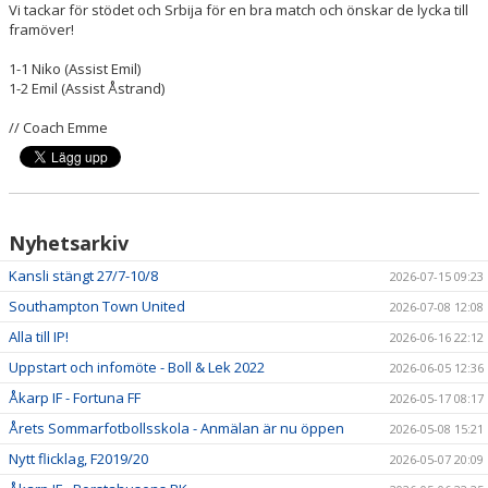
Vi tackar för stödet och Srbija för en bra match och önskar de lycka till
framöver!
1-1 Niko (Assist Emil)
1-2 Emil (Assist Åstrand)
// Coach Emme
Nyhetsarkiv
Kansli stängt 27/7-10/8
2026-07-15 09:23
Southampton Town United
2026-07-08 12:08
Alla till IP!
2026-06-16 22:12
Uppstart och infomöte - Boll & Lek 2022
2026-06-05 12:36
Åkarp IF - Fortuna FF
2026-05-17 08:17
Årets Sommarfotbollsskola - Anmälan är nu öppen
2026-05-08 15:21
Nytt flicklag, F2019/20
2026-05-07 20:09