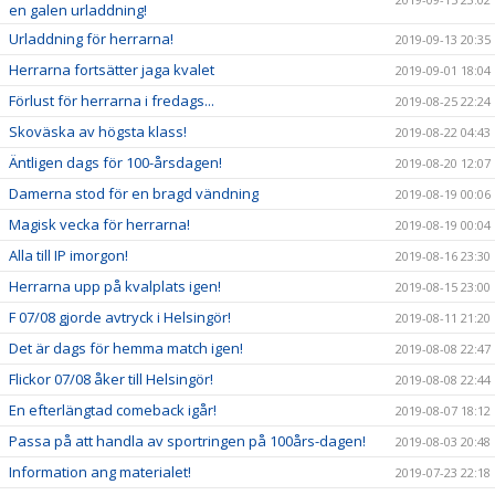
en galen urladdning!
Urladdning för herrarna!
2019-09-13 20:35
Herrarna fortsätter jaga kvalet
2019-09-01 18:04
Förlust för herrarna i fredags...
2019-08-25 22:24
Skoväska av högsta klass!
2019-08-22 04:43
Äntligen dags för 100-årsdagen!
2019-08-20 12:07
Damerna stod för en bragd vändning
2019-08-19 00:06
Magisk vecka för herrarna!
2019-08-19 00:04
Alla till IP imorgon!
2019-08-16 23:30
Herrarna upp på kvalplats igen!
2019-08-15 23:00
F 07/08 gjorde avtryck i Helsingör!
2019-08-11 21:20
Det är dags för hemma match igen!
2019-08-08 22:47
Flickor 07/08 åker till Helsingör!
2019-08-08 22:44
En efterlängtad comeback igår!
2019-08-07 18:12
Passa på att handla av sportringen på 100års-dagen!
2019-08-03 20:48
Information ang materialet!
2019-07-23 22:18