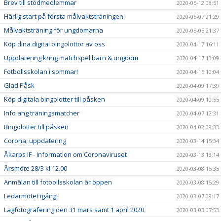
Brev till stödmedlemmar
2020-05-12 08:51
Härlig start på första målvaktsträningen!
2020-05-07 21:29
Målvaktsträning för ungdomarna
2020-05-05 21:37
Köp dina digital bingolottor av oss
2020-04-17 16:11
Uppdatering kring matchspel barn & ungdom
2020-04-17 13:09
Fotbollsskolan i sommar!
2020-04-15 10:04
Glad Påsk
2020-04-09 17:39
Köp digitala bingolotter till påsken
2020-04-09 10:55
Info ang träningsmatcher
2020-04-07 12:31
Bingolotter till påsken
2020-04-02 09:33
Corona, uppdatering
2020-03-14 15:34
Åkarps IF - Information om Coronaviruset
2020-03-13 13:14
Årsmöte 28/3 kl 12.00
2020-03-08 15:35
Anmälan till fotbollsskolan är öppen
2020-03-08 15:29
Ledarmötet igång!
2020-03-07 09:17
Lagfotografering den 31 mars samt 1 april 2020
2020-03-03 07:53