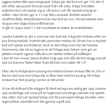
aggressivitet eller passningsspel. Srbija gör det bra och gör 1-0 i den 9
min efter att passivt försvarsspel från vår sida. Srbija fortsätter
matchen bra och spelar sig ur vår press och får mycket energi av
målet. I den 26 min gör vi 1-1 när Niko avslutar distinkt utanför
straffområdet. Motståndarna har mer boll än oss i första halvlek men
skapar inte några klara målchanser.
Vi går in i paus med 1-1 där resultatet är bättre än matchbilden.
I andra halvlek är det vi som har mer boll där Srbija blir tröttare efter en
bra första halvlek. Framförallt i perioden mellan 55-70 min har vi mycket
boll och spelar kontrollerat. Dock är det Srbija som har de hetaste
chanserna, där ett av lägena är ett friläge men Simon som gör en
jättebra match agerar målvakt och räddar bollen på mållinjen.
I den 87 min vinner Simon bollen högt upp och slår ett fint inlägg som till
slut via Davves fötter hittar fram till Emil som sätter dit 1-2!
Efter att ha förtjänat tre poäng mot Veberöd men endast fått en, fick vi
lite tur med oss mot Srbija där vi åker hem med tre poäng. Att Srbija
endast har fem poäng i serien är ett under.
Vi har till skillnad från tidigare år blivit ett lag som aldrig ger upp, hämtar
upp underläge och visar på en lagmoral som länge saknats när spelet
inte sitter. Det var mycket kamp och försvarsspel många stunder, men
laget jobbar stenhårt och det gynnar sig till slut.