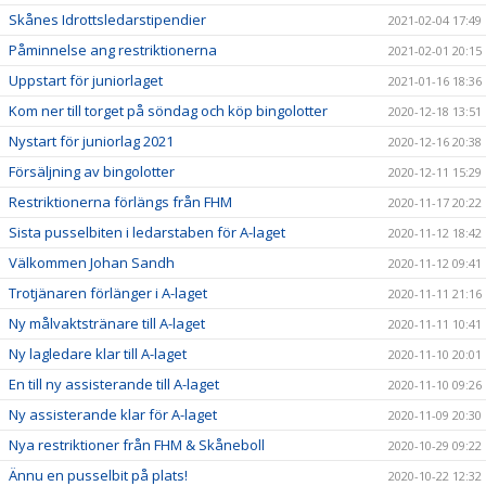
Skånes Idrottsledarstipendier
2021-02-04 17:49
Påminnelse ang restriktionerna
2021-02-01 20:15
Uppstart för juniorlaget
2021-01-16 18:36
Kom ner till torget på söndag och köp bingolotter
2020-12-18 13:51
Nystart för juniorlag 2021
2020-12-16 20:38
Försäljning av bingolotter
2020-12-11 15:29
Restriktionerna förlängs från FHM
2020-11-17 20:22
Sista pusselbiten i ledarstaben för A-laget
2020-11-12 18:42
Välkommen Johan Sandh
2020-11-12 09:41
Trotjänaren förlänger i A-laget
2020-11-11 21:16
Ny målvaktstränare till A-laget
2020-11-11 10:41
Ny lagledare klar till A-laget
2020-11-10 20:01
En till ny assisterande till A-laget
2020-11-10 09:26
Ny assisterande klar för A-laget
2020-11-09 20:30
Nya restriktioner från FHM & Skåneboll
2020-10-29 09:22
Ännu en pusselbit på plats!
2020-10-22 12:32