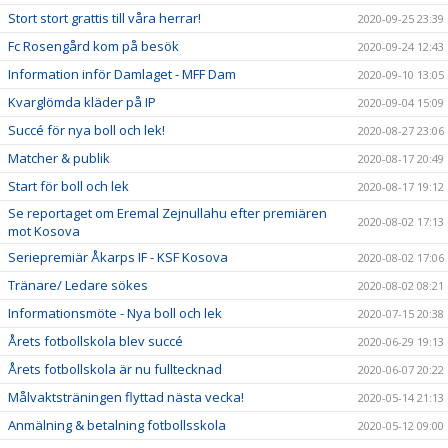
Stort stort grattis till våra herrar!
2020-09-25 23:39
Fc Rosengård kom på besök
2020-09-24 12:43
Information inför Damlaget - MFF Dam
2020-09-10 13:05
Kvarglömda kläder på IP
2020-09-04 15:09
Succé för nya boll och lek!
2020-08-27 23:06
Matcher & publik
2020-08-17 20:49
Start för boll och lek
2020-08-17 19:12
Se reportaget om Eremal Zejnullahu efter premiären
2020-08-02 17:13
mot Kosova
Seriepremiär Åkarps IF - KSF Kosova
2020-08-02 17:06
Tränare/ Ledare sökes
2020-08-02 08:21
Informationsmöte - Nya boll och lek
2020-07-15 20:38
Årets fotbollskola blev succé
2020-06-29 19:13
Årets fotbollskola är nu fulltecknad
2020-06-07 20:22
Målvaktsträningen flyttad nästa vecka!
2020-05-14 21:13
Anmälning & betalning fotbollsskola
2020-05-12 09:00