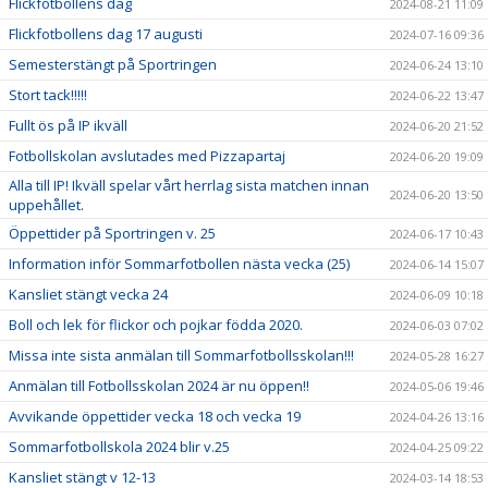
Flickfotbollens dag
2024-08-21 11:09
Flickfotbollens dag 17 augusti
2024-07-16 09:36
Semesterstängt på Sportringen
2024-06-24 13:10
Stort tack!!!!!
2024-06-22 13:47
Fullt ös på IP ikväll
2024-06-20 21:52
Fotbollskolan avslutades med Pizzapartaj
2024-06-20 19:09
Alla till IP! Ikväll spelar vårt herrlag sista matchen innan
2024-06-20 13:50
uppehållet.
Öppettider på Sportringen v. 25
2024-06-17 10:43
Information inför Sommarfotbollen nästa vecka (25)
2024-06-14 15:07
Kansliet stängt vecka 24
2024-06-09 10:18
Boll och lek för flickor och pojkar födda 2020.
2024-06-03 07:02
Missa inte sista anmälan till Sommarfotbollsskolan!!!
2024-05-28 16:27
Anmälan till Fotbollsskolan 2024 är nu öppen!!
2024-05-06 19:46
Avvikande öppettider vecka 18 och vecka 19
2024-04-26 13:16
Sommarfotbollskola 2024 blir v.25
2024-04-25 09:22
Kansliet stängt v 12-13
2024-03-14 18:53