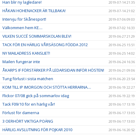
Han blir ny lagledare!
2019-07-14 21:35
HÅKAN HOHENACKER ÄR TILLBAKA!
2019-07-14 21:02
Intervju för Skånesport!
2019-07-06 09:03
Välkommen hem KE....
2019-07-02 16:33
VILKEN SUCCÉ SOMMARSKOLAN BLEV!
2019-06-27 21:29
TACK FÖR EN HÄRLIG VÅRSÄSONG FÖDDA 2012
2019-06-25 15:51
NY MAILADRESS KANSLIET!
2019-06-25 14:02
Mailen fungerar inte
2019-06-24 16:36
ÅKARPS IF FÖRSTÄRKER PÅ LEDARSIDAN INFÖR HÖSTEN!
2019-06-21 09:06
Tung förlust i sista matchen
2019-06-20 23:54
KOM TILL IP IMORGON OCH STÖTTA HERRARNA....
2019-06-19 22:27
Flickor 07/08 gick på sommarlov idag
2019-06-19 22:19
Tack F09/10 för en härlig vår!
2019-06-17 13:19
Förlust för damerna
2019-06-17 13:05
3 OERHÖRT VIKTIGA POÄNG
2019-06-17 13:03
HÄRLIG AVSLUTNING FÖR POJKAR 2010
2019-06-16 20:52