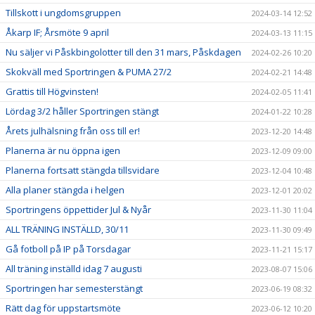
Tillskott i ungdomsgruppen
2024-03-14 12:52
Åkarp IF; Årsmöte 9 april
2024-03-13 11:15
Nu säljer vi Påskbingolotter till den 31 mars, Påskdagen
2024-02-26 10:20
Skokväll med Sportringen & PUMA 27/2
2024-02-21 14:48
Grattis till Högvinsten!
2024-02-05 11:41
Lördag 3/2 håller Sportringen stängt
2024-01-22 10:28
Årets julhälsning från oss till er!
2023-12-20 14:48
Planerna är nu öppna igen
2023-12-09 09:00
Planerna fortsatt stängda tillsvidare
2023-12-04 10:48
Alla planer stängda i helgen
2023-12-01 20:02
Sportringens öppettider Jul & Nyår
2023-11-30 11:04
ALL TRÄNING INSTÄLLD, 30/11
2023-11-30 09:49
Gå fotboll på IP på Torsdagar
2023-11-21 15:17
All träning inställd idag 7 augusti
2023-08-07 15:06
Sportringen har semesterstängt
2023-06-19 08:32
Rätt dag för uppstartsmöte
2023-06-12 10:20