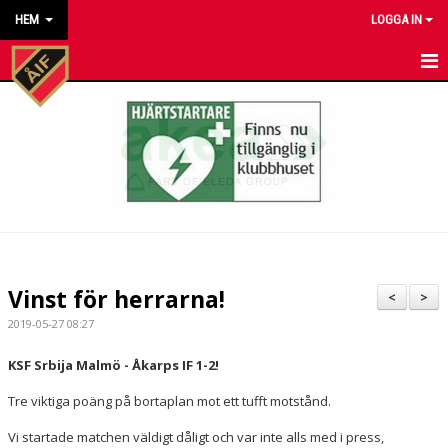
HEM
LOGGA IN
HEM
NYHETER
KALENDER
MATCHER
KONTAKT TILL VÅRA LAG
Vinst för herrarna!
<
>
KONTAKT ÅKARP IF
2019-05-27 08:27
OM FÖRENINGEN
KSF Srbija Malmö - Åkarps IF 1-2!
Tre viktiga poäng på bortaplan mot ett tufft motstånd.
DOKUMENT
Vi startade matchen väldigt dåligt och var inte alls med i press,
BESTÄLL VÅRA KLUBBKLÄDER