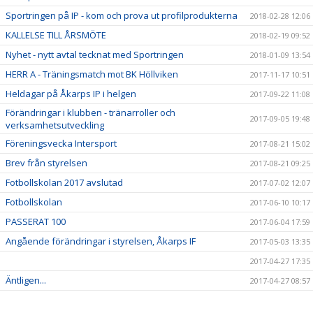
Sportringen på IP - kom och prova ut profilprodukterna
2018-02-28 12:06
KALLELSE TILL ÅRSMÖTE
2018-02-19 09:52
Nyhet - nytt avtal tecknat med Sportringen
2018-01-09 13:54
HERR A - Träningsmatch mot BK Höllviken
2017-11-17 10:51
Heldagar på Åkarps IP i helgen
2017-09-22 11:08
Förändringar i klubben - tränarroller och
2017-09-05 19:48
verksamhetsutveckling
Föreningsvecka Intersport
2017-08-21 15:02
Brev från styrelsen
2017-08-21 09:25
Fotbollskolan 2017 avslutad
2017-07-02 12:07
Fotbollskolan
2017-06-10 10:17
PASSERAT 100
2017-06-04 17:59
Angående förändringar i styrelsen, Åkarps IF
2017-05-03 13:35
2017-04-27 17:35
Äntligen...
2017-04-27 08:57
Sommarens Fotbollskola 2017 - Anmäl redan nu!
2017-03-20 07:48