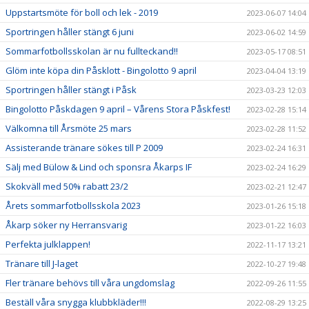
Uppstartsmöte för boll och lek - 2019
2023-06-07 14:04
Sportringen håller stängt 6 juni
2023-06-02 14:59
Sommarfotbollsskolan är nu fullteckand!!
2023-05-17 08:51
Glöm inte köpa din Påsklott - Bingolotto 9 april
2023-04-04 13:19
Sportringen håller stängt i Påsk
2023-03-23 12:03
Bingolotto Påskdagen 9 april – Vårens Stora Påskfest!
2023-02-28 15:14
Välkomna till Årsmöte 25 mars
2023-02-28 11:52
Assisterande tränare sökes till P 2009
2023-02-24 16:31
Sälj med Bülow & Lind och sponsra Åkarps IF
2023-02-24 16:29
Skokväll med 50% rabatt 23/2
2023-02-21 12:47
Årets sommarfotbollsskola 2023
2023-01-26 15:18
Åkarp söker ny Herransvarig
2023-01-22 16:03
Perfekta julklappen!
2022-11-17 13:21
Tränare till J-laget
2022-10-27 19:48
Fler tränare behövs till våra ungdomslag
2022-09-26 11:55
Beställ våra snygga klubbkläder!!!
2022-08-29 13:25