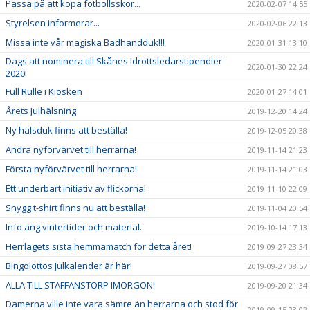
Passa på att köpa fotbollsskor...
2020-02-07 14:55
Styrelsen informerar...
2020-02-06 22:13
Missa inte vår magiska Badhandduk!!!
2020-01-31 13:10
Dags att nominera till Skånes Idrottsledarstipendier
2020-01-30 22:24
2020!
Full Rulle i Kiosken
2020-01-27 14:01
Årets Julhälsning
2019-12-20 14:24
Ny halsduk finns att beställa!
2019-12-05 20:38
Andra nyförvärvet till herrarna!
2019-11-14 21:23
Första nyförvärvet till herrarna!
2019-11-14 21:03
Ett underbart initiativ av flickorna!
2019-11-10 22:09
Snygg t-shirt finns nu att beställa!
2019-11-04 20:54
Info ang vintertider och material.
2019-10-14 17:13
Herrlagets sista hemmamatch för detta året!
2019-09-27 23:34
Bingolottos Julkalender är här!
2019-09-27 08:57
ALLA TILL STAFFANSTORP IMORGON!
2019-09-20 21:34
Damerna ville inte vara sämre än herrarna och stod för
2019-09-15 23:02