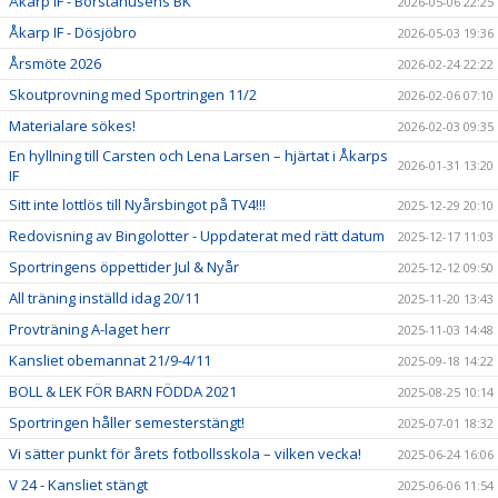
Åkarp IF - Borstahusens BK
2026-05-06 22:25
Åkarp IF - Dösjöbro
2026-05-03 19:36
Årsmöte 2026
2026-02-24 22:22
Skoutprovning med Sportringen 11/2
2026-02-06 07:10
Materialare sökes!
2026-02-03 09:35
En hyllning till Carsten och Lena Larsen – hjärtat i Åkarps
2026-01-31 13:20
IF
Sitt inte lottlös till Nyårsbingot på TV4!!!
2025-12-29 20:10
Redovisning av Bingolotter - Uppdaterat med rätt datum
2025-12-17 11:03
Sportringens öppettider Jul & Nyår
2025-12-12 09:50
All träning inställd idag 20/11
2025-11-20 13:43
Provträning A-laget herr
2025-11-03 14:48
Kansliet obemannat 21/9-4/11
2025-09-18 14:22
BOLL & LEK FÖR BARN FÖDDA 2021
2025-08-25 10:14
Sportringen håller semesterstängt!
2025-07-01 18:32
Vi sätter punkt för årets fotbollsskola – vilken vecka!
2025-06-24 16:06
V 24 - Kansliet stängt
2025-06-06 11:54