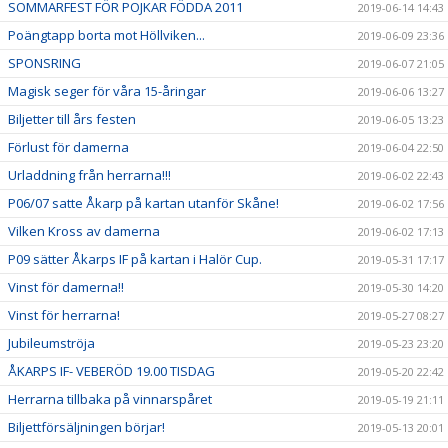
SOMMARFEST FÖR POJKAR FÖDDA 2011
2019-06-14 14:43
Poängtapp borta mot Höllviken...
2019-06-09 23:36
SPONSRING
2019-06-07 21:05
Magisk seger för våra 15-åringar
2019-06-06 13:27
Biljetter till års festen
2019-06-05 13:23
Förlust för damerna
2019-06-04 22:50
Urladdning från herrarna!!!
2019-06-02 22:43
P06/07 satte Åkarp på kartan utanför Skåne!
2019-06-02 17:56
Vilken Kross av damerna
2019-06-02 17:13
P09 sätter Åkarps IF på kartan i Halör Cup.
2019-05-31 17:17
Vinst för damerna!!
2019-05-30 14:20
Vinst för herrarna!
2019-05-27 08:27
Jubileumströja
2019-05-23 23:20
ÅKARPS IF- VEBERÖD 19.00 TISDAG
2019-05-20 22:42
Herrarna tillbaka på vinnarspåret
2019-05-19 21:11
Biljettförsäljningen börjar!
2019-05-13 20:01