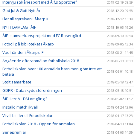
Intervju i Skånesport med Åif,s Sportchef
2019-02-19 08:59
God Jul & Gott Nytt År!
2018-12-20 09:58
Fler till styrelsen i Åkarp IF
2018-12-12 15:39
NYTT DAMLAG I ÅIF
2018-10-03 19:26
ÅIF i samverkansprojekt med FC Rosengård
2018-09-10 10:54
Fotboll på biblioteket i Åkarp
2018-09-05 13:34
Vad händer i Åkarps IF
2018-08-21 14:45
Angående efteranmälan fotbollskola 2018
2018-06-19 08:19
Fotbollskolan över 100 anmälda barn men glöm inte att
2018-06-01 10:18
betala
Stolt samarbete
2018-05-18 12:47
GDPR - Dataskyddsförordningen
2018-05-18 10:51
ÅIF Herr A - DM omgång 3
2018-05-02 11:52
Inställd match ikväll
2018-04-24 12:06
Vi vill bli fler till Fotbollskolan
2018-04-17 13:23
Fotbollskolan 2018 - Öppen för anmälan
2018-04-13 11:04
Seriepremiär
2018-04-03 14:39