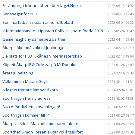
Förändring i tränarstaben för A-laget Herrar
2022-06-13 21:52
Serieseger för P08!
2022-06-13 12:45
Sommarfotbollsskolan är nu fullbokad
2022-06-01 09:32
Informationsmöte - Uppstart Boll&Lek, barn födda 2018
2022-05-24 08:47
GameInsight ny samarbetspartner !
2022-04-11 09:44
Åkarp söker målvakt till Juniorlaget
2022-02-18 12:59
3:e plats för P08 i Skånes Vintermästerskap
2022-02-13 18:04
Köp ett Åkarp IF & Co Meal på McDonalds
2022-01-26 16:07
Årets Julhälsning
2021-12-16 09:39
Välkommen Matarr Guy!
2021-12-11 11:31
A-lagets tränare lämnar Åkarp
2021-12-06 16:01
Sportringen har ny adress
2021-12-02 18:38
Succé för diabetesinsamlingen!
2021-09-27 12:59
Sportringen kommer till IP
2021-08-27 18:17
Åkarp vs Nike - Matchen mot barndiabetes
2021-08-25 16:23
Sportchef Simon Forsén slutar vid årsskiftet
2021-08-23 19:39