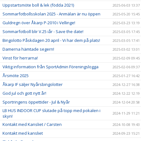
Uppstartsmöte boll & lek (födda 2021)
2025-06-03 13:37
Sommarfotbollsskolan 2025 - Anmälan är nu öppen
2025-05-20 15:45
Guldregn över Åkarp P-2010 i Vellinge!
2025-03-23 13:19
Sommarfotboll blir V.25 iår - Save the date!
2025-03-05 17:45
Bingolotto Påskdagen 20 april - Vi har dem på plats!
2025-03-05 17:41
Damerna hämtade segern!
2025-03-02 13:01
Vinst för herrarna!
2025-02-09 09:45
Viktig information från SportAdmin Föreningslogga
2025-02-06 09:37
Årsmöte 2025
2025-01-27 16:42
Åkarp IF säljer Nyårsbingolotter
2024-12-27 16:38
God jul och gott nytt år!
2024-12-22 12:19
Sportringens öppettider - Jul & Nyår
2024-12-04 20:58
LB HUS INDOOR CUP slutade på topp med pokalen i
2024-11-29 11:21
skyn!
Kontakt med Kansliet / Carsten
2024-10-08 19:43
Kontakt med kansliet
2024-09-23 15:21