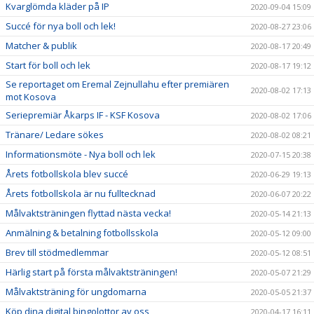
Kvarglömda kläder på IP
2020-09-04 15:09
Succé för nya boll och lek!
2020-08-27 23:06
Matcher & publik
2020-08-17 20:49
Start för boll och lek
2020-08-17 19:12
Se reportaget om Eremal Zejnullahu efter premiären
2020-08-02 17:13
mot Kosova
Seriepremiär Åkarps IF - KSF Kosova
2020-08-02 17:06
Tränare/ Ledare sökes
2020-08-02 08:21
Informationsmöte - Nya boll och lek
2020-07-15 20:38
Årets fotbollskola blev succé
2020-06-29 19:13
Årets fotbollskola är nu fulltecknad
2020-06-07 20:22
Målvaktsträningen flyttad nästa vecka!
2020-05-14 21:13
Anmälning & betalning fotbollsskola
2020-05-12 09:00
Brev till stödmedlemmar
2020-05-12 08:51
Härlig start på första målvaktsträningen!
2020-05-07 21:29
Målvaktsträning för ungdomarna
2020-05-05 21:37
Köp dina digital bingolottor av oss
2020-04-17 16:11