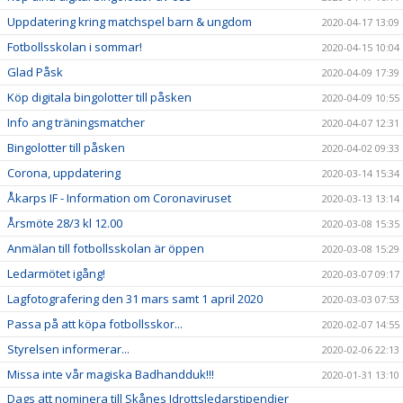
Uppdatering kring matchspel barn & ungdom
2020-04-17 13:09
Fotbollsskolan i sommar!
2020-04-15 10:04
Glad Påsk
2020-04-09 17:39
Köp digitala bingolotter till påsken
2020-04-09 10:55
Info ang träningsmatcher
2020-04-07 12:31
Bingolotter till påsken
2020-04-02 09:33
Corona, uppdatering
2020-03-14 15:34
Åkarps IF - Information om Coronaviruset
2020-03-13 13:14
Årsmöte 28/3 kl 12.00
2020-03-08 15:35
Anmälan till fotbollsskolan är öppen
2020-03-08 15:29
Ledarmötet igång!
2020-03-07 09:17
Lagfotografering den 31 mars samt 1 april 2020
2020-03-03 07:53
Passa på att köpa fotbollsskor...
2020-02-07 14:55
Styrelsen informerar...
2020-02-06 22:13
Missa inte vår magiska Badhandduk!!!
2020-01-31 13:10
Dags att nominera till Skånes Idrottsledarstipendier