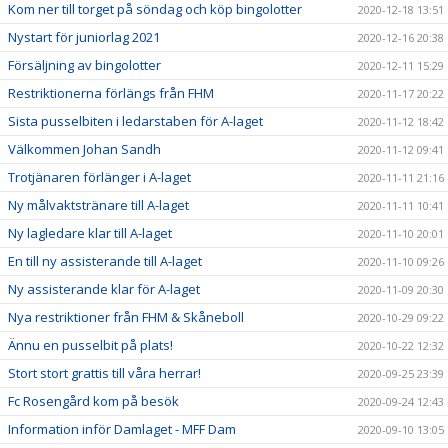
Kom ner till torget på söndag och köp bingolotter
2020-12-18 13:51
Nystart för juniorlag 2021
2020-12-16 20:38
Försäljning av bingolotter
2020-12-11 15:29
Restriktionerna förlängs från FHM
2020-11-17 20:22
Sista pusselbiten i ledarstaben för A-laget
2020-11-12 18:42
Välkommen Johan Sandh
2020-11-12 09:41
Trotjänaren förlänger i A-laget
2020-11-11 21:16
Ny målvaktstränare till A-laget
2020-11-11 10:41
Ny lagledare klar till A-laget
2020-11-10 20:01
En till ny assisterande till A-laget
2020-11-10 09:26
Ny assisterande klar för A-laget
2020-11-09 20:30
Nya restriktioner från FHM & Skåneboll
2020-10-29 09:22
Ännu en pusselbit på plats!
2020-10-22 12:32
Stort stort grattis till våra herrar!
2020-09-25 23:39
Fc Rosengård kom på besök
2020-09-24 12:43
Information inför Damlaget - MFF Dam
2020-09-10 13:05