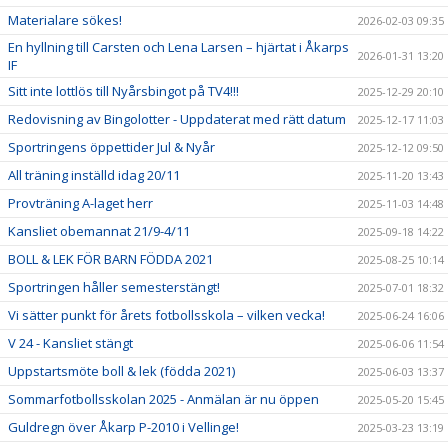
Materialare sökes!
2026-02-03 09:35
En hyllning till Carsten och Lena Larsen – hjärtat i Åkarps
2026-01-31 13:20
IF
Sitt inte lottlös till Nyårsbingot på TV4!!!
2025-12-29 20:10
Redovisning av Bingolotter - Uppdaterat med rätt datum
2025-12-17 11:03
Sportringens öppettider Jul & Nyår
2025-12-12 09:50
All träning inställd idag 20/11
2025-11-20 13:43
Provträning A-laget herr
2025-11-03 14:48
Kansliet obemannat 21/9-4/11
2025-09-18 14:22
BOLL & LEK FÖR BARN FÖDDA 2021
2025-08-25 10:14
Sportringen håller semesterstängt!
2025-07-01 18:32
Vi sätter punkt för årets fotbollsskola – vilken vecka!
2025-06-24 16:06
V 24 - Kansliet stängt
2025-06-06 11:54
Uppstartsmöte boll & lek (födda 2021)
2025-06-03 13:37
Sommarfotbollsskolan 2025 - Anmälan är nu öppen
2025-05-20 15:45
Guldregn över Åkarp P-2010 i Vellinge!
2025-03-23 13:19