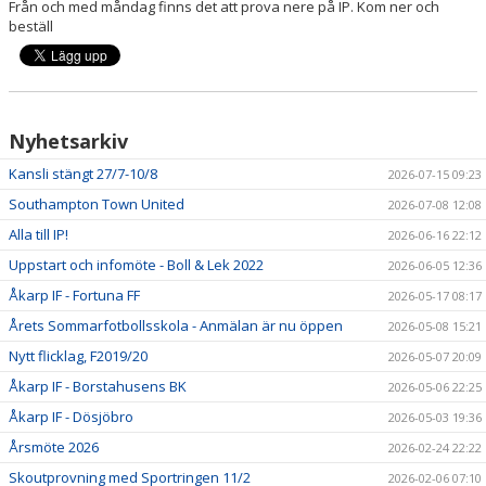
Från och med måndag finns det att prova nere på IP. Kom ner och
beställ
Nyhetsarkiv
Kansli stängt 27/7-10/8
2026-07-15 09:23
Southampton Town United
2026-07-08 12:08
Alla till IP!
2026-06-16 22:12
Uppstart och infomöte - Boll & Lek 2022
2026-06-05 12:36
Åkarp IF - Fortuna FF
2026-05-17 08:17
Årets Sommarfotbollsskola - Anmälan är nu öppen
2026-05-08 15:21
Nytt flicklag, F2019/20
2026-05-07 20:09
Åkarp IF - Borstahusens BK
2026-05-06 22:25
Åkarp IF - Dösjöbro
2026-05-03 19:36
Årsmöte 2026
2026-02-24 22:22
Skoutprovning med Sportringen 11/2
2026-02-06 07:10