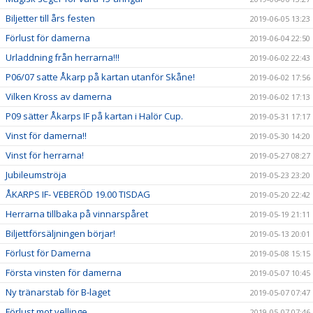
Biljetter till års festen
2019-06-05 13:23
Förlust för damerna
2019-06-04 22:50
Urladdning från herrarna!!!
2019-06-02 22:43
P06/07 satte Åkarp på kartan utanför Skåne!
2019-06-02 17:56
Vilken Kross av damerna
2019-06-02 17:13
P09 sätter Åkarps IF på kartan i Halör Cup.
2019-05-31 17:17
Vinst för damerna!!
2019-05-30 14:20
Vinst för herrarna!
2019-05-27 08:27
Jubileumströja
2019-05-23 23:20
ÅKARPS IF- VEBERÖD 19.00 TISDAG
2019-05-20 22:42
Herrarna tillbaka på vinnarspåret
2019-05-19 21:11
Biljettförsäljningen börjar!
2019-05-13 20:01
Förlust för Damerna
2019-05-08 15:15
Första vinsten för damerna
2019-05-07 10:45
Ny tränarstab för B-laget
2019-05-07 07:47
Förlust mot vellinge
2019-05-07 07:46