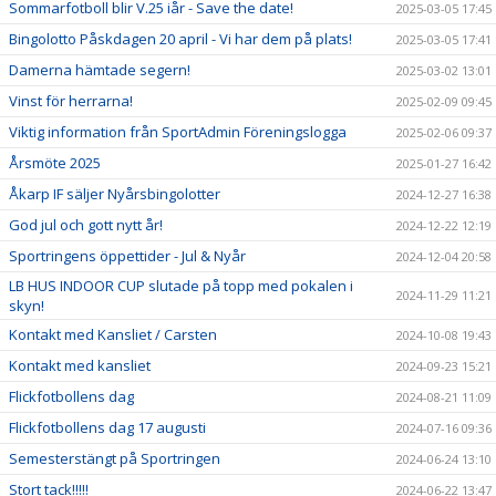
Sommarfotboll blir V.25 iår - Save the date!
2025-03-05 17:45
Bingolotto Påskdagen 20 april - Vi har dem på plats!
2025-03-05 17:41
Damerna hämtade segern!
2025-03-02 13:01
Vinst för herrarna!
2025-02-09 09:45
Viktig information från SportAdmin Föreningslogga
2025-02-06 09:37
Årsmöte 2025
2025-01-27 16:42
Åkarp IF säljer Nyårsbingolotter
2024-12-27 16:38
God jul och gott nytt år!
2024-12-22 12:19
Sportringens öppettider - Jul & Nyår
2024-12-04 20:58
LB HUS INDOOR CUP slutade på topp med pokalen i
2024-11-29 11:21
skyn!
Kontakt med Kansliet / Carsten
2024-10-08 19:43
Kontakt med kansliet
2024-09-23 15:21
Flickfotbollens dag
2024-08-21 11:09
Flickfotbollens dag 17 augusti
2024-07-16 09:36
Semesterstängt på Sportringen
2024-06-24 13:10
Stort tack!!!!!
2024-06-22 13:47