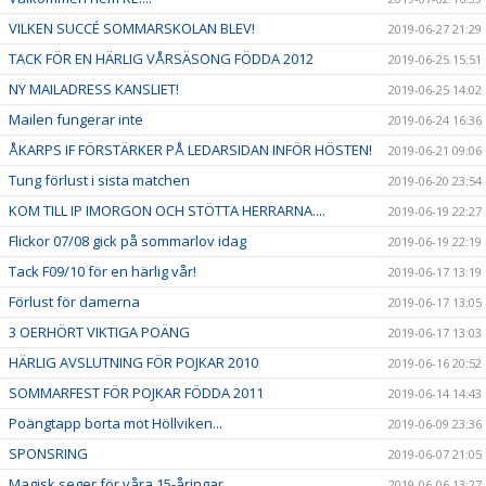
VILKEN SUCCÉ SOMMARSKOLAN BLEV!
2019-06-27 21:29
TACK FÖR EN HÄRLIG VÅRSÄSONG FÖDDA 2012
2019-06-25 15:51
NY MAILADRESS KANSLIET!
2019-06-25 14:02
Mailen fungerar inte
2019-06-24 16:36
ÅKARPS IF FÖRSTÄRKER PÅ LEDARSIDAN INFÖR HÖSTEN!
2019-06-21 09:06
Tung förlust i sista matchen
2019-06-20 23:54
KOM TILL IP IMORGON OCH STÖTTA HERRARNA....
2019-06-19 22:27
Flickor 07/08 gick på sommarlov idag
2019-06-19 22:19
Tack F09/10 för en härlig vår!
2019-06-17 13:19
Förlust för damerna
2019-06-17 13:05
3 OERHÖRT VIKTIGA POÄNG
2019-06-17 13:03
HÄRLIG AVSLUTNING FÖR POJKAR 2010
2019-06-16 20:52
SOMMARFEST FÖR POJKAR FÖDDA 2011
2019-06-14 14:43
Poängtapp borta mot Höllviken...
2019-06-09 23:36
SPONSRING
2019-06-07 21:05
Magisk seger för våra 15-åringar
2019-06-06 13:27