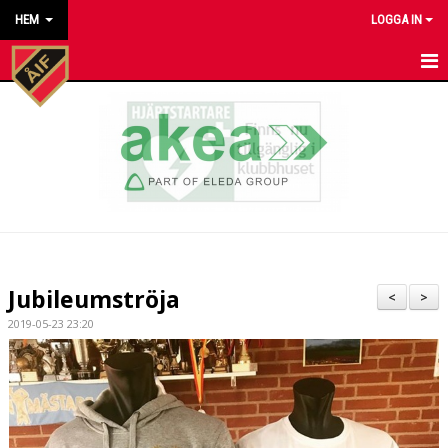
HEM
LOGGA IN
HEM
NYHETER
KALENDER
MATCHER
KONTAKT TILL VÅRA LAG
Jubileumströja
<
>
KONTAKT ÅKARP IF
2019-05-23 23:20
OM FÖRENINGEN
DOKUMENT
BESTÄLL VÅRA KLUBBKLÄDER