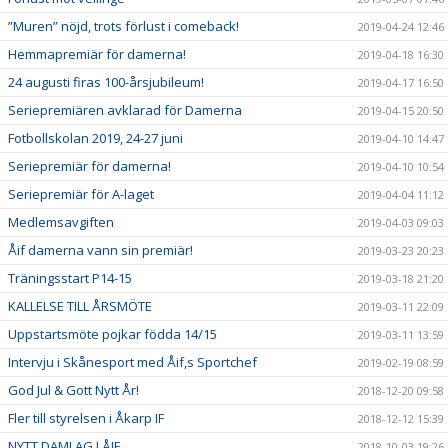
”Muren” nöjd, trots förlust i comeback!
2019-04-24 12:46
Hemmapremiär för damerna!
2019-04-18 16:30
24 augusti firas 100-årsjubileum!
2019-04-17 16:50
Seriepremiären avklarad för Damerna
2019-04-15 20:50
Fotbollskolan 2019, 24-27 juni
2019-04-10 14:47
Seriepremiär för damerna!
2019-04-10 10:54
Seriepremiär för A-laget
2019-04-04 11:12
Medlemsavgiften
2019-04-03 09:03
Åif damerna vann sin premiär!
2019-03-23 20:23
Träningsstart P14-15
2019-03-18 21:20
KALLELSE TILL ÅRSMÖTE
2019-03-11 22:09
Uppstartsmöte pojkar födda 14/15
2019-03-11 13:59
Intervju i Skånesport med Åif,s Sportchef
2019-02-19 08:59
God Jul & Gott Nytt År!
2018-12-20 09:58
Fler till styrelsen i Åkarp IF
2018-12-12 15:39
NYTT DAMLAG I ÅIF
2018-10-03 19:26