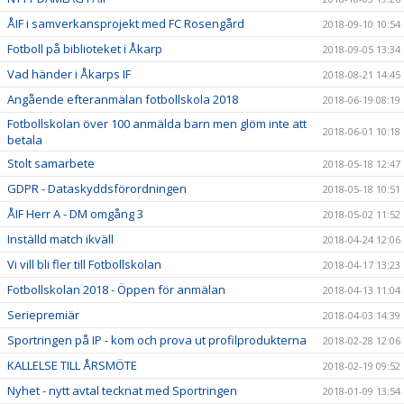
ÅIF i samverkansprojekt med FC Rosengård
2018-09-10 10:54
Fotboll på biblioteket i Åkarp
2018-09-05 13:34
Vad händer i Åkarps IF
2018-08-21 14:45
Angående efteranmälan fotbollskola 2018
2018-06-19 08:19
Fotbollskolan över 100 anmälda barn men glöm inte att
2018-06-01 10:18
betala
Stolt samarbete
2018-05-18 12:47
GDPR - Dataskyddsförordningen
2018-05-18 10:51
ÅIF Herr A - DM omgång 3
2018-05-02 11:52
Inställd match ikväll
2018-04-24 12:06
Vi vill bli fler till Fotbollskolan
2018-04-17 13:23
Fotbollskolan 2018 - Öppen för anmälan
2018-04-13 11:04
Seriepremiär
2018-04-03 14:39
Sportringen på IP - kom och prova ut profilprodukterna
2018-02-28 12:06
KALLELSE TILL ÅRSMÖTE
2018-02-19 09:52
Nyhet - nytt avtal tecknat med Sportringen
2018-01-09 13:54