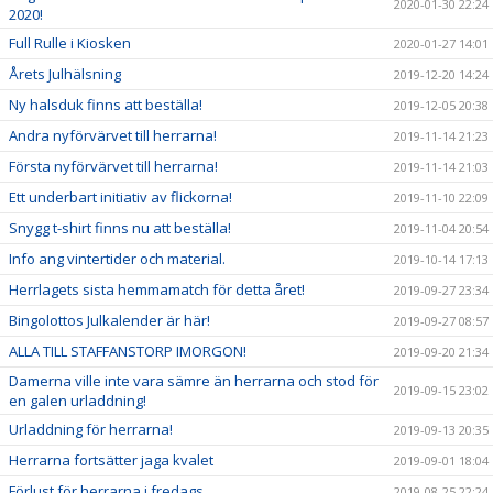
2020-01-30 22:24
2020!
Full Rulle i Kiosken
2020-01-27 14:01
Årets Julhälsning
2019-12-20 14:24
Ny halsduk finns att beställa!
2019-12-05 20:38
Andra nyförvärvet till herrarna!
2019-11-14 21:23
Första nyförvärvet till herrarna!
2019-11-14 21:03
Ett underbart initiativ av flickorna!
2019-11-10 22:09
Snygg t-shirt finns nu att beställa!
2019-11-04 20:54
Info ang vintertider och material.
2019-10-14 17:13
Herrlagets sista hemmamatch för detta året!
2019-09-27 23:34
Bingolottos Julkalender är här!
2019-09-27 08:57
ALLA TILL STAFFANSTORP IMORGON!
2019-09-20 21:34
Damerna ville inte vara sämre än herrarna och stod för
2019-09-15 23:02
en galen urladdning!
Urladdning för herrarna!
2019-09-13 20:35
Herrarna fortsätter jaga kvalet
2019-09-01 18:04
Förlust för herrarna i fredags...
2019-08-25 22:24