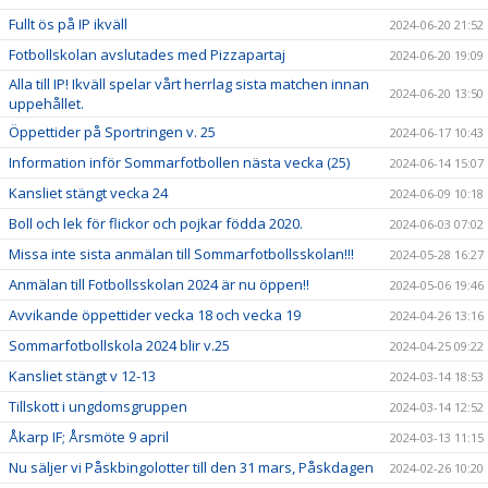
Fullt ös på IP ikväll
2024-06-20 21:52
Fotbollskolan avslutades med Pizzapartaj
2024-06-20 19:09
Alla till IP! Ikväll spelar vårt herrlag sista matchen innan
2024-06-20 13:50
uppehållet.
Öppettider på Sportringen v. 25
2024-06-17 10:43
Information inför Sommarfotbollen nästa vecka (25)
2024-06-14 15:07
Kansliet stängt vecka 24
2024-06-09 10:18
Boll och lek för flickor och pojkar födda 2020.
2024-06-03 07:02
Missa inte sista anmälan till Sommarfotbollsskolan!!!
2024-05-28 16:27
Anmälan till Fotbollsskolan 2024 är nu öppen!!
2024-05-06 19:46
Avvikande öppettider vecka 18 och vecka 19
2024-04-26 13:16
Sommarfotbollskola 2024 blir v.25
2024-04-25 09:22
Kansliet stängt v 12-13
2024-03-14 18:53
Tillskott i ungdomsgruppen
2024-03-14 12:52
Åkarp IF; Årsmöte 9 april
2024-03-13 11:15
Nu säljer vi Påskbingolotter till den 31 mars, Påskdagen
2024-02-26 10:20