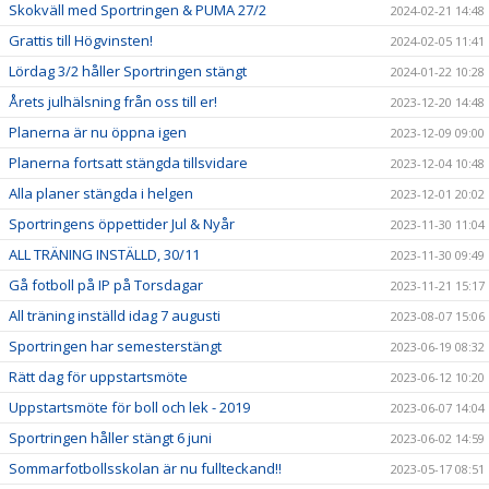
Skokväll med Sportringen & PUMA 27/2
2024-02-21 14:48
Grattis till Högvinsten!
2024-02-05 11:41
Lördag 3/2 håller Sportringen stängt
2024-01-22 10:28
Årets julhälsning från oss till er!
2023-12-20 14:48
Planerna är nu öppna igen
2023-12-09 09:00
Planerna fortsatt stängda tillsvidare
2023-12-04 10:48
Alla planer stängda i helgen
2023-12-01 20:02
Sportringens öppettider Jul & Nyår
2023-11-30 11:04
ALL TRÄNING INSTÄLLD, 30/11
2023-11-30 09:49
Gå fotboll på IP på Torsdagar
2023-11-21 15:17
All träning inställd idag 7 augusti
2023-08-07 15:06
Sportringen har semesterstängt
2023-06-19 08:32
Rätt dag för uppstartsmöte
2023-06-12 10:20
Uppstartsmöte för boll och lek - 2019
2023-06-07 14:04
Sportringen håller stängt 6 juni
2023-06-02 14:59
Sommarfotbollsskolan är nu fullteckand!!
2023-05-17 08:51