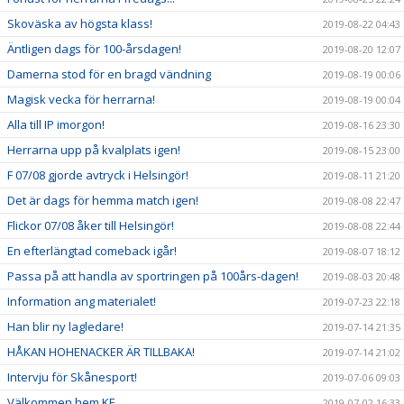
Skoväska av högsta klass!
2019-08-22 04:43
Äntligen dags för 100-årsdagen!
2019-08-20 12:07
Damerna stod för en bragd vändning
2019-08-19 00:06
Magisk vecka för herrarna!
2019-08-19 00:04
Alla till IP imorgon!
2019-08-16 23:30
Herrarna upp på kvalplats igen!
2019-08-15 23:00
F 07/08 gjorde avtryck i Helsingör!
2019-08-11 21:20
Det är dags för hemma match igen!
2019-08-08 22:47
Flickor 07/08 åker till Helsingör!
2019-08-08 22:44
En efterlängtad comeback igår!
2019-08-07 18:12
Passa på att handla av sportringen på 100års-dagen!
2019-08-03 20:48
Information ang materialet!
2019-07-23 22:18
Han blir ny lagledare!
2019-07-14 21:35
HÅKAN HOHENACKER ÄR TILLBAKA!
2019-07-14 21:02
Intervju för Skånesport!
2019-07-06 09:03
Välkommen hem KE....
2019-07-02 16:33