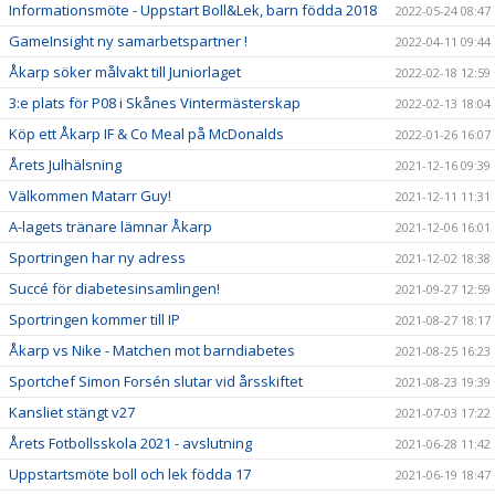
Informationsmöte - Uppstart Boll&Lek, barn födda 2018
2022-05-24 08:47
GameInsight ny samarbetspartner !
2022-04-11 09:44
Åkarp söker målvakt till Juniorlaget
2022-02-18 12:59
3:e plats för P08 i Skånes Vintermästerskap
2022-02-13 18:04
Köp ett Åkarp IF & Co Meal på McDonalds
2022-01-26 16:07
Årets Julhälsning
2021-12-16 09:39
Välkommen Matarr Guy!
2021-12-11 11:31
A-lagets tränare lämnar Åkarp
2021-12-06 16:01
Sportringen har ny adress
2021-12-02 18:38
Succé för diabetesinsamlingen!
2021-09-27 12:59
Sportringen kommer till IP
2021-08-27 18:17
Åkarp vs Nike - Matchen mot barndiabetes
2021-08-25 16:23
Sportchef Simon Forsén slutar vid årsskiftet
2021-08-23 19:39
Kansliet stängt v27
2021-07-03 17:22
Årets Fotbollsskola 2021 - avslutning
2021-06-28 11:42
Uppstartsmöte boll och lek födda 17
2021-06-19 18:47