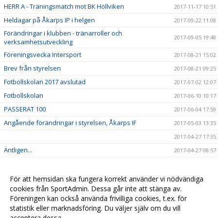
HERR A - Träningsmatch mot BK Höllviken
2017-11-17 10:51
Heldagar på Åkarps IP i helgen
2017-09-22 11:08
Förändringar i klubben - tränarroller och
2017-09-05 19:48
verksamhetsutveckling
Föreningsvecka Intersport
2017-08-21 15:02
Brev från styrelsen
2017-08-21 09:25
Fotbollskolan 2017 avslutad
2017-07-02 12:07
Fotbollskolan
2017-06-10 10:17
PASSERAT 100
2017-06-04 17:59
Angående förändringar i styrelsen, Åkarps IF
2017-05-03 13:35
2017-04-27 17:35
Äntligen...
2017-04-27 08:57
Sommarens Fotbollskola 2017 - Anmäl redan nu!
2017-03-20 07:48
Nyheter i profilsortimentet
2017-02-03 08:10
För att hemsidan ska fungera korrekt använder vi nödvändiga
cookies från SportAdmin. Dessa går inte att stänga av.
Utbildning genomförd
2016-12-12 20:40
Föreningen kan också använda frivilliga cookies, t.ex. för
statistik eller marknadsföring. Du väljer själv om du vill
acceptera dessa.