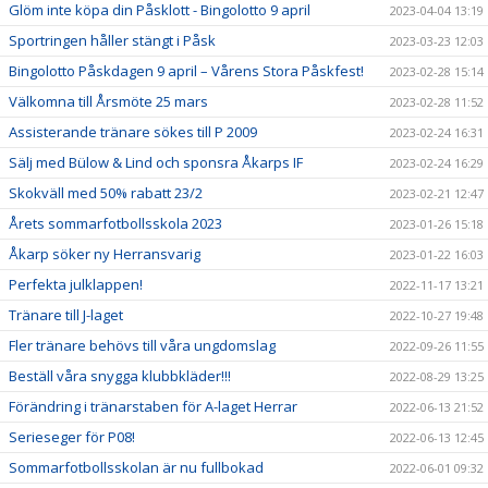
Glöm inte köpa din Påsklott - Bingolotto 9 april
2023-04-04 13:19
Sportringen håller stängt i Påsk
2023-03-23 12:03
Bingolotto Påskdagen 9 april – Vårens Stora Påskfest!
2023-02-28 15:14
Välkomna till Årsmöte 25 mars
2023-02-28 11:52
Assisterande tränare sökes till P 2009
2023-02-24 16:31
Sälj med Bülow & Lind och sponsra Åkarps IF
2023-02-24 16:29
Skokväll med 50% rabatt 23/2
2023-02-21 12:47
Årets sommarfotbollsskola 2023
2023-01-26 15:18
Åkarp söker ny Herransvarig
2023-01-22 16:03
Perfekta julklappen!
2022-11-17 13:21
Tränare till J-laget
2022-10-27 19:48
Fler tränare behövs till våra ungdomslag
2022-09-26 11:55
Beställ våra snygga klubbkläder!!!
2022-08-29 13:25
Förändring i tränarstaben för A-laget Herrar
2022-06-13 21:52
Serieseger för P08!
2022-06-13 12:45
Sommarfotbollsskolan är nu fullbokad
2022-06-01 09:32