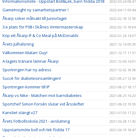
Informationsmöte - Uppstart Boll&Lek, barn födda 2018
2022-05-24 08:47
GameInsight ny samarbetspartner !
2022-04-11 09:44
Åkarp söker målvakt till Juniorlaget
2022-02-18 12:59
3:e plats för P08 i Skånes Vintermästerskap
2022-02-13 18:04
Köp ett Åkarp IF & Co Meal på McDonalds
2022-01-26 16:07
Årets Julhälsning
2021-12-16 09:39
Välkommen Matarr Guy!
2021-12-11 11:31
A-lagets tränare lämnar Åkarp
2021-12-06 16:01
Sportringen har ny adress
2021-12-02 18:38
Succé för diabetesinsamlingen!
2021-09-27 12:59
Sportringen kommer till IP
2021-08-27 18:17
Åkarp vs Nike - Matchen mot barndiabetes
2021-08-25 16:23
Sportchef Simon Forsén slutar vid årsskiftet
2021-08-23 19:39
Kansliet stängt v27
2021-07-03 17:22
Årets Fotbollsskola 2021 - avslutning
2021-06-28 11:42
Uppstartsmöte boll och lek födda 17
2021-06-19 18:47