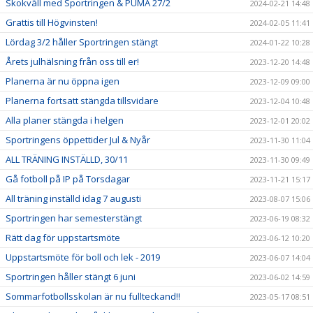
Skokväll med Sportringen & PUMA 27/2
2024-02-21 14:48
Grattis till Högvinsten!
2024-02-05 11:41
Lördag 3/2 håller Sportringen stängt
2024-01-22 10:28
Årets julhälsning från oss till er!
2023-12-20 14:48
Planerna är nu öppna igen
2023-12-09 09:00
Planerna fortsatt stängda tillsvidare
2023-12-04 10:48
Alla planer stängda i helgen
2023-12-01 20:02
Sportringens öppettider Jul & Nyår
2023-11-30 11:04
ALL TRÄNING INSTÄLLD, 30/11
2023-11-30 09:49
Gå fotboll på IP på Torsdagar
2023-11-21 15:17
All träning inställd idag 7 augusti
2023-08-07 15:06
Sportringen har semesterstängt
2023-06-19 08:32
Rätt dag för uppstartsmöte
2023-06-12 10:20
Uppstartsmöte för boll och lek - 2019
2023-06-07 14:04
Sportringen håller stängt 6 juni
2023-06-02 14:59
Sommarfotbollsskolan är nu fullteckand!!
2023-05-17 08:51