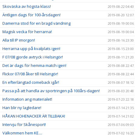
Skoväska av högsta klass!
2019-08-22 04:43
Äntligen dags för 100-årsdagen!
2019-08-20 12:07
Damerna stod för en bragd vändning
2019-08-19 00:06
Magisk vecka för herrarna!
2019-08-19 00:04
Alla till IP imorgon!
2019-08-16 23:30
Herrarna upp på kvalplats igen!
2019-08-15 23:00
F 07/08 gjorde avtryck i Helsingör!
2019-08-11 21:20
Det är dags för hemma match igen!
2019-08-08 22:47
Flickor 07/08 åker till Helsingör!
2019-08-08 22:44
En efterlängtad comeback igår!
2019-08-07 18:12
Passa på att handla av sportringen på 100års-dagen!
2019-08-03 20:48
Information ang materialet!
2019-07-23 22:18
Han blir ny lagledare!
2019-07-14 21:35
HÅKAN HOHENACKER ÄR TILLBAKA!
2019-07-14 21:02
Intervju för Skånesport!
2019-07-06 09:03
Välkommen hem KE....
2019-07-02 16:33