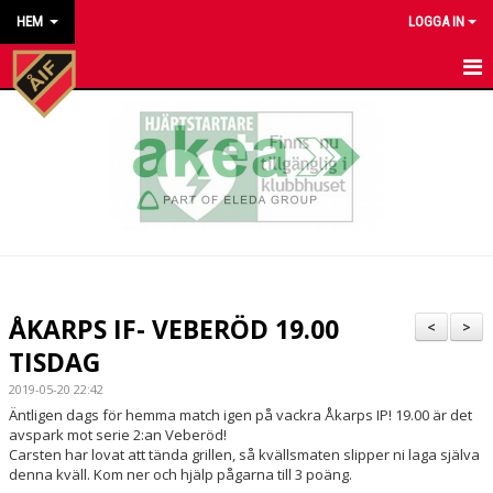
HEM
LOGGA IN
HEM
NYHETER
KALENDER
MATCHER
KONTAKT TILL VÅRA LAG
ÅKARPS IF- VEBERÖD 19.00
<
>
KONTAKT ÅKARP IF
TISDAG
2019-05-20 22:42
OM FÖRENINGEN
Äntligen dags för hemma match igen på vackra Åkarps IP! 19.00 är det
avspark mot serie 2:an Veberöd!
DOKUMENT
Carsten har lovat att tända grillen, så kvällsmaten slipper ni laga själva
denna kväll. Kom ner och hjälp pågarna till 3 poäng.
BESTÄLL VÅRA KLUBBKLÄDER