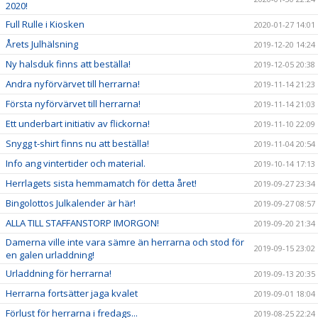
2020!
Full Rulle i Kiosken
2020-01-27 14:01
Årets Julhälsning
2019-12-20 14:24
Ny halsduk finns att beställa!
2019-12-05 20:38
Andra nyförvärvet till herrarna!
2019-11-14 21:23
Första nyförvärvet till herrarna!
2019-11-14 21:03
Ett underbart initiativ av flickorna!
2019-11-10 22:09
Snygg t-shirt finns nu att beställa!
2019-11-04 20:54
Info ang vintertider och material.
2019-10-14 17:13
Herrlagets sista hemmamatch för detta året!
2019-09-27 23:34
Bingolottos Julkalender är här!
2019-09-27 08:57
ALLA TILL STAFFANSTORP IMORGON!
2019-09-20 21:34
Damerna ville inte vara sämre än herrarna och stod för
2019-09-15 23:02
en galen urladdning!
Urladdning för herrarna!
2019-09-13 20:35
Herrarna fortsätter jaga kvalet
2019-09-01 18:04
Förlust för herrarna i fredags...
2019-08-25 22:24