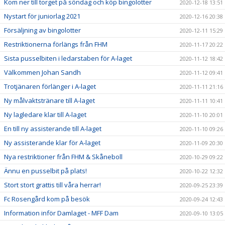
Kom ner till torget på söndag och köp bingolotter
2020-12-18 13:51
Nystart för juniorlag 2021
2020-12-16 20:38
Försäljning av bingolotter
2020-12-11 15:29
Restriktionerna förlängs från FHM
2020-11-17 20:22
Sista pusselbiten i ledarstaben för A-laget
2020-11-12 18:42
Välkommen Johan Sandh
2020-11-12 09:41
Trotjänaren förlänger i A-laget
2020-11-11 21:16
Ny målvaktstränare till A-laget
2020-11-11 10:41
Ny lagledare klar till A-laget
2020-11-10 20:01
En till ny assisterande till A-laget
2020-11-10 09:26
Ny assisterande klar för A-laget
2020-11-09 20:30
Nya restriktioner från FHM & Skåneboll
2020-10-29 09:22
Ännu en pusselbit på plats!
2020-10-22 12:32
Stort stort grattis till våra herrar!
2020-09-25 23:39
Fc Rosengård kom på besök
2020-09-24 12:43
Information inför Damlaget - MFF Dam
2020-09-10 13:05