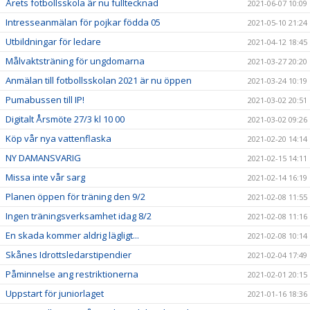
Årets fotbollsskola är nu fulltecknad
2021-06-07 10:09
Intresseanmälan för pojkar födda 05
2021-05-10 21:24
Utbildningar för ledare
2021-04-12 18:45
Målvaktsträning för ungdomarna
2021-03-27 20:20
Anmälan till fotbollsskolan 2021 är nu öppen
2021-03-24 10:19
Pumabussen till IP!
2021-03-02 20:51
Digitalt Årsmöte 27/3 kl 10 00
2021-03-02 09:26
Köp vår nya vattenflaska
2021-02-20 14:14
NY DAMANSVARIG
2021-02-15 14:11
Missa inte vår sarg
2021-02-14 16:19
Planen öppen för träning den 9/2
2021-02-08 11:55
Ingen träningsverksamhet idag 8/2
2021-02-08 11:16
En skada kommer aldrig lägligt...
2021-02-08 10:14
Skånes Idrottsledarstipendier
2021-02-04 17:49
Påminnelse ang restriktionerna
2021-02-01 20:15
Uppstart för juniorlaget
2021-01-16 18:36