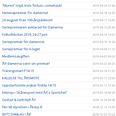
”Muren” nöjd, trots förlust i comeback!
2019-04-24 12:46
Hemmapremiär för damerna!
2019-04-18 16:30
24 augusti firas 100-årsjubileum!
2019-04-17 16:50
Seriepremiären avklarad för Damerna
2019-04-15 20:50
Fotbollskolan 2019, 24-27 juni
2019-04-10 14:47
Seriepremiär för damerna!
2019-04-10 10:54
Seriepremiär för A-laget
2019-04-04 11:12
Medlemsavgiften
2019-04-03 09:03
Åif damerna vann sin premiär!
2019-03-23 20:23
Träningsstart P14-15
2019-03-18 21:20
KALLELSE TILL ÅRSMÖTE
2019-03-11 22:09
Uppstartsmöte pojkar födda 14/15
2019-03-11 13:59
Intervju i Skånesport med Åif,s Sportchef
2019-02-19 08:59
God Jul & Gott Nytt År!
2018-12-20 09:58
Fler till styrelsen i Åkarp IF
2018-12-12 15:39
NYTT DAMLAG I ÅIF
2018-10-03 19:26