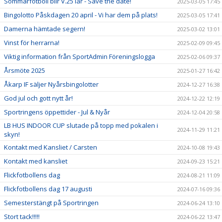
Sommarfotboll blir V.25 iår - Save the date!
2025-03-05 17:45
Bingolotto Påskdagen 20 april - Vi har dem på plats!
2025-03-05 17:41
Damerna hämtade segern!
2025-03-02 13:01
Vinst för herrarna!
2025-02-09 09:45
Viktig information från SportAdmin Föreningslogga
2025-02-06 09:37
Årsmöte 2025
2025-01-27 16:42
Åkarp IF säljer Nyårsbingolotter
2024-12-27 16:38
God jul och gott nytt år!
2024-12-22 12:19
Sportringens öppettider - Jul & Nyår
2024-12-04 20:58
LB HUS INDOOR CUP slutade på topp med pokalen i
2024-11-29 11:21
skyn!
Kontakt med Kansliet / Carsten
2024-10-08 19:43
Kontakt med kansliet
2024-09-23 15:21
Flickfotbollens dag
2024-08-21 11:09
Flickfotbollens dag 17 augusti
2024-07-16 09:36
Semesterstängt på Sportringen
2024-06-24 13:10
Stort tack!!!!!
2024-06-22 13:47