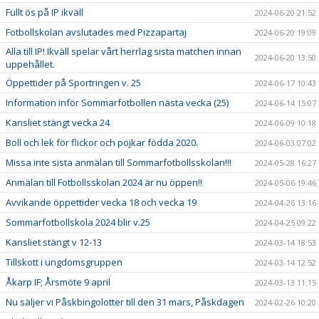
Fullt ös på IP ikväll
2024-06-20 21:52
Fotbollskolan avslutades med Pizzapartaj
2024-06-20 19:09
Alla till IP! Ikväll spelar vårt herrlag sista matchen innan
2024-06-20 13:50
uppehållet.
Öppettider på Sportringen v. 25
2024-06-17 10:43
Information inför Sommarfotbollen nästa vecka (25)
2024-06-14 15:07
Kansliet stängt vecka 24
2024-06-09 10:18
Boll och lek för flickor och pojkar födda 2020.
2024-06-03 07:02
Missa inte sista anmälan till Sommarfotbollsskolan!!!
2024-05-28 16:27
Anmälan till Fotbollsskolan 2024 är nu öppen!!
2024-05-06 19:46
Avvikande öppettider vecka 18 och vecka 19
2024-04-26 13:16
Sommarfotbollskola 2024 blir v.25
2024-04-25 09:22
Kansliet stängt v 12-13
2024-03-14 18:53
Tillskott i ungdomsgruppen
2024-03-14 12:52
Åkarp IF; Årsmöte 9 april
2024-03-13 11:15
Nu säljer vi Påskbingolotter till den 31 mars, Påskdagen
2024-02-26 10:20