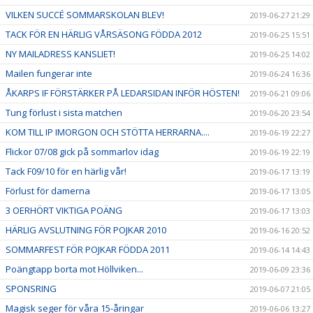
VILKEN SUCCÉ SOMMARSKOLAN BLEV!
2019-06-27 21:29
TACK FÖR EN HÄRLIG VÅRSÄSONG FÖDDA 2012
2019-06-25 15:51
NY MAILADRESS KANSLIET!
2019-06-25 14:02
Mailen fungerar inte
2019-06-24 16:36
ÅKARPS IF FÖRSTÄRKER PÅ LEDARSIDAN INFÖR HÖSTEN!
2019-06-21 09:06
Tung förlust i sista matchen
2019-06-20 23:54
KOM TILL IP IMORGON OCH STÖTTA HERRARNA....
2019-06-19 22:27
Flickor 07/08 gick på sommarlov idag
2019-06-19 22:19
Tack F09/10 för en härlig vår!
2019-06-17 13:19
Förlust för damerna
2019-06-17 13:05
3 OERHÖRT VIKTIGA POÄNG
2019-06-17 13:03
HÄRLIG AVSLUTNING FÖR POJKAR 2010
2019-06-16 20:52
SOMMARFEST FÖR POJKAR FÖDDA 2011
2019-06-14 14:43
Poängtapp borta mot Höllviken...
2019-06-09 23:36
SPONSRING
2019-06-07 21:05
Magisk seger för våra 15-åringar
2019-06-06 13:27