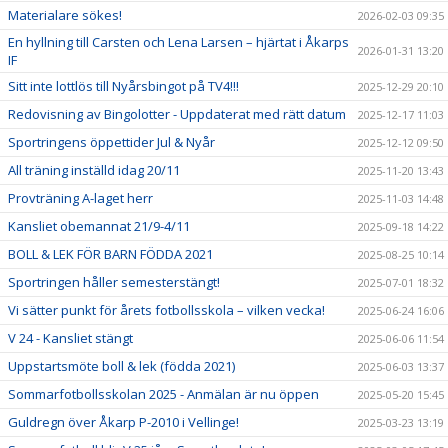
Materialare sökes!
2026-02-03 09:35
En hyllning till Carsten och Lena Larsen – hjärtat i Åkarps
2026-01-31 13:20
IF
Sitt inte lottlös till Nyårsbingot på TV4!!!
2025-12-29 20:10
Redovisning av Bingolotter - Uppdaterat med rätt datum
2025-12-17 11:03
Sportringens öppettider Jul & Nyår
2025-12-12 09:50
All träning inställd idag 20/11
2025-11-20 13:43
Provträning A-laget herr
2025-11-03 14:48
Kansliet obemannat 21/9-4/11
2025-09-18 14:22
BOLL & LEK FÖR BARN FÖDDA 2021
2025-08-25 10:14
Sportringen håller semesterstängt!
2025-07-01 18:32
Vi sätter punkt för årets fotbollsskola – vilken vecka!
2025-06-24 16:06
V 24 - Kansliet stängt
2025-06-06 11:54
Uppstartsmöte boll & lek (födda 2021)
2025-06-03 13:37
Sommarfotbollsskolan 2025 - Anmälan är nu öppen
2025-05-20 15:45
Guldregn över Åkarp P-2010 i Vellinge!
2025-03-23 13:19