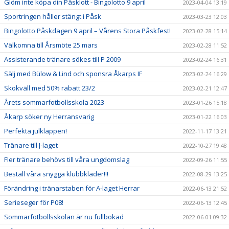
Glöm inte köpa din Påsklott - Bingolotto 9 april
2023-04-04 13:19
Sportringen håller stängt i Påsk
2023-03-23 12:03
Bingolotto Påskdagen 9 april – Vårens Stora Påskfest!
2023-02-28 15:14
Välkomna till Årsmöte 25 mars
2023-02-28 11:52
Assisterande tränare sökes till P 2009
2023-02-24 16:31
Sälj med Bülow & Lind och sponsra Åkarps IF
2023-02-24 16:29
Skokväll med 50% rabatt 23/2
2023-02-21 12:47
Årets sommarfotbollsskola 2023
2023-01-26 15:18
Åkarp söker ny Herransvarig
2023-01-22 16:03
Perfekta julklappen!
2022-11-17 13:21
Tränare till J-laget
2022-10-27 19:48
Fler tränare behövs till våra ungdomslag
2022-09-26 11:55
Beställ våra snygga klubbkläder!!!
2022-08-29 13:25
Förändring i tränarstaben för A-laget Herrar
2022-06-13 21:52
Serieseger för P08!
2022-06-13 12:45
Sommarfotbollsskolan är nu fullbokad
2022-06-01 09:32