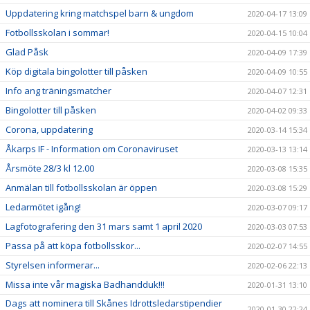
Uppdatering kring matchspel barn & ungdom
2020-04-17 13:09
Fotbollsskolan i sommar!
2020-04-15 10:04
Glad Påsk
2020-04-09 17:39
Köp digitala bingolotter till påsken
2020-04-09 10:55
Info ang träningsmatcher
2020-04-07 12:31
Bingolotter till påsken
2020-04-02 09:33
Corona, uppdatering
2020-03-14 15:34
Åkarps IF - Information om Coronaviruset
2020-03-13 13:14
Årsmöte 28/3 kl 12.00
2020-03-08 15:35
Anmälan till fotbollsskolan är öppen
2020-03-08 15:29
Ledarmötet igång!
2020-03-07 09:17
Lagfotografering den 31 mars samt 1 april 2020
2020-03-03 07:53
Passa på att köpa fotbollsskor...
2020-02-07 14:55
Styrelsen informerar...
2020-02-06 22:13
Missa inte vår magiska Badhandduk!!!
2020-01-31 13:10
Dags att nominera till Skånes Idrottsledarstipendier
2020-01-30 22:24