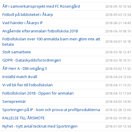
ÅIF i samverkansprojekt med FC Rosengård
2018-09-10 10:54
Fotboll på biblioteket i Åkarp
2018-09-05 13:34
Vad händer i Åkarps IF
2018-08-21 14:45
Angående efteranmälan fotbollskola 2018
2018-06-19 08:19
Fotbollskolan över 100 anmälda barn men glöm inte att
2018-06-01 10:18
betala
Stolt samarbete
2018-05-18 12:47
GDPR - Dataskyddsförordningen
2018-05-18 10:51
ÅIF Herr A - DM omgång 3
2018-05-02 11:52
Inställd match ikväll
2018-04-24 12:06
Vi vill bli fler till Fotbollskolan
2018-04-17 13:23
Fotbollskolan 2018 - Öppen för anmälan
2018-04-13 11:04
Seriepremiär
2018-04-03 14:39
Sportringen på IP - kom och prova ut profilprodukterna
2018-02-28 12:06
KALLELSE TILL ÅRSMÖTE
2018-02-19 09:52
Nyhet - nytt avtal tecknat med Sportringen
2018-01-09 13:54