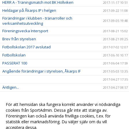
HERR A - Träningsmatch mot BK Höllviken
2017-11-17 10:51
Heldagar på Åkarps IP i helgen
2017-09-22 11:08
Förändringar i klubben - tränarroller och
2017-09-05 19:48
verksamhetsutveckling
Föreningsvecka Intersport
2017-08-21 15:02
Brev från styrelsen
2017-08-21 09:25
Fotbollskolan 2017 avslutad
2017-07-02 12:07
Fotbollskolan
2017-06-10 10:17
PASSERAT 100
2017-06-04 17:59
Angående förändringar i styrelsen, Åkarps IF
2017-05-03 13:35
2017-04-27 17:35
Äntligen...
2017-04-27 08:57
Sommarens Fotbollskola 2017 - Anmäl redan nu!
2017-03-20 07:48
Nyheter i profilsortimentet
2017-02-03 08:10
För att hemsidan ska fungera korrekt använder vi nödvändiga
cookies från SportAdmin. Dessa går inte att stänga av.
Utbildning genomförd
2016-12-12 20:40
Föreningen kan också använda frivilliga cookies, t.ex. för
statistik eller marknadsföring. Du väljer själv om du vill
acceptera dessa.