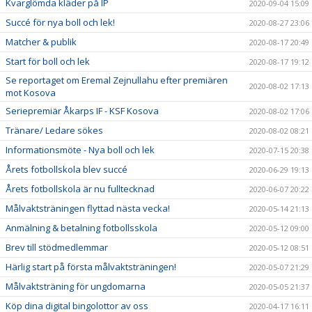
Kvarglömda kläder på IP
2020-09-04 15:09
Succé för nya boll och lek!
2020-08-27 23:06
Matcher & publik
2020-08-17 20:49
Start för boll och lek
2020-08-17 19:12
Se reportaget om Eremal Zejnullahu efter premiären
2020-08-02 17:13
mot Kosova
Seriepremiär Åkarps IF - KSF Kosova
2020-08-02 17:06
Tränare/ Ledare sökes
2020-08-02 08:21
Informationsmöte - Nya boll och lek
2020-07-15 20:38
Årets fotbollskola blev succé
2020-06-29 19:13
Årets fotbollskola är nu fulltecknad
2020-06-07 20:22
Målvaktsträningen flyttad nästa vecka!
2020-05-14 21:13
Anmälning & betalning fotbollsskola
2020-05-12 09:00
Brev till stödmedlemmar
2020-05-12 08:51
Härlig start på första målvaktsträningen!
2020-05-07 21:29
Målvaktsträning för ungdomarna
2020-05-05 21:37
Köp dina digital bingolottor av oss
2020-04-17 16:11