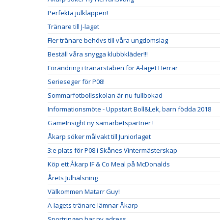
Perfekta julklappen!
Tränare till J-laget
Fler tränare behövs till våra ungdomslag
Beställ våra snygga klubbkläder!!!
Förändring i tränarstaben för A-laget Herrar
Serieseger för P08!
Sommarfotbollsskolan är nu fullbokad
Informationsmöte - Uppstart Boll&Lek, barn födda 2018
GameInsight ny samarbetspartner !
Åkarp söker målvakt till Juniorlaget
3:e plats för P08 i Skånes Vintermästerskap
Köp ett Åkarp IF & Co Meal på McDonalds
Årets Julhälsning
Välkommen Matarr Guy!
A-lagets tränare lämnar Åkarp
Sportringen har ny adress