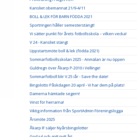
Kansliet obemannat 21/9-4/11
BOLL & LEK FÖR BARN FÖDDA 2021
Sportringen håller semesterstängt!
Vi sätter punkt för årets fotbollsskola – vilken vecka!
V 24 - Kansliet stängt
Uppstartsmöte boll & lek (födda 2021)
Sommarfotbollsskolan 2025 - Anmälan är nu öppen
Guldregn över Åkarp P-2010 i Vellinge!
Sommarfotboll blir V.25 iår - Save the date!
Bingolotto Påskdagen 20 april - Vi har dem på plats!
Damerna hämtade segern!
Vinst för herrarna!
Viktig information från SportAdmin Föreningslogga
Årsmöte 2025
Åkarp IF säljer Nyårsbingolotter
God jul och gott nytt år!