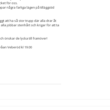
cket för oss.
par några farliga lägen på tilläggstid
 att ha så stor trupp där alla drar åt
la jobbar stenhårt och krigar för att ta
ch önskar de lycka till framöver!
tvåan Veberöd kl 19.00