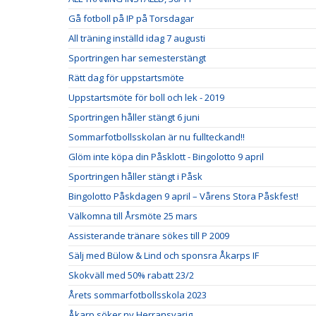
Gå fotboll på IP på Torsdagar
All träning inställd idag 7 augusti
Sportringen har semesterstängt
Rätt dag för uppstartsmöte
Uppstartsmöte för boll och lek - 2019
Sportringen håller stängt 6 juni
Sommarfotbollsskolan är nu fullteckand!!
Glöm inte köpa din Påsklott - Bingolotto 9 april
Sportringen håller stängt i Påsk
Bingolotto Påskdagen 9 april – Vårens Stora Påskfest!
Välkomna till Årsmöte 25 mars
Assisterande tränare sökes till P 2009
Sälj med Bülow & Lind och sponsra Åkarps IF
Skokväll med 50% rabatt 23/2
Årets sommarfotbollsskola 2023
Åkarp söker ny Herransvarig