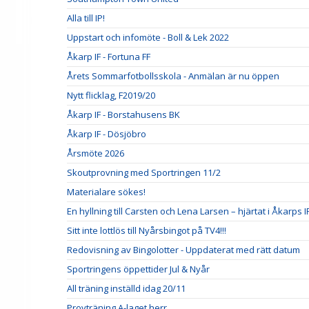
Alla till IP!
Uppstart och infomöte - Boll & Lek 2022
Åkarp IF - Fortuna FF
Årets Sommarfotbollsskola - Anmälan är nu öppen
Nytt flicklag, F2019/20
Åkarp IF - Borstahusens BK
Åkarp IF - Dösjöbro
Årsmöte 2026
Skoutprovning med Sportringen 11/2
Materialare sökes!
En hyllning till Carsten och Lena Larsen – hjärtat i Åkarps I
Sitt inte lottlös till Nyårsbingot på TV4!!!
Redovisning av Bingolotter - Uppdaterat med rätt datum
Sportringens öppettider Jul & Nyår
All träning inställd idag 20/11
Provträning A-laget herr