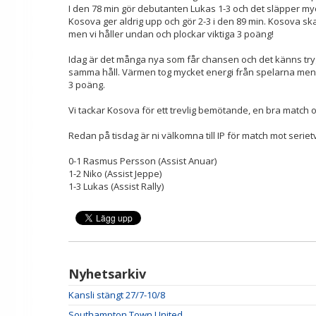
I den 78 min gör debutanten Lukas 1-3 och det släpper my
Kosova ger aldrig upp och gör 2-3 i den 89 min. Kosova ska
men vi håller undan och plockar viktiga 3 poäng!
Idag är det många nya som får chansen och det känns tryggt
samma håll. Värmen tog mycket energi från spelarna men al
3 poäng.
Vi tackar Kosova för ett trevlig bemötande, en bra match o
Redan på tisdag är ni välkomna till IP för match mot serie
0-1 Rasmus Persson (Assist Anuar)
1-2 Niko (Assist Jeppe)
1-3 Lukas (Assist Rally)
Nyhetsarkiv
Kansli stängt 27/7-10/8
Southampton Town United