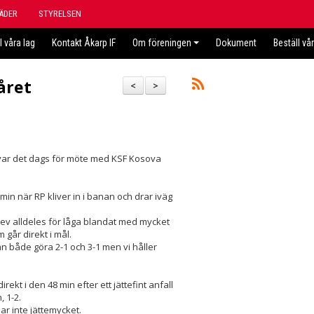
ÄDER
STYRELSEN
l våra lag
Kontakt Åkarp IF
Om föreningen
Dokument
Beställ vå
året
<
>
d var det dags för möte med KSF Kosova
 min när RP kliver in i banan och drar iväg
lev alldeles för låga blandat med mycket
 går direkt i mål.
 både göra 2-1 och 3-1 men vi håller
rekt i den 48 min efter ett jättefint anfall
n, 1-2.
ar inte jättemycket.