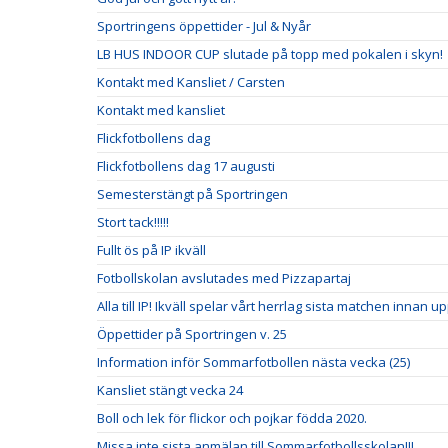
Sportringens öppettider - Jul & Nyår
LB HUS INDOOR CUP slutade på topp med pokalen i skyn!
Kontakt med Kansliet / Carsten
Kontakt med kansliet
Flickfotbollens dag
Flickfotbollens dag 17 augusti
Semesterstängt på Sportringen
Stort tack!!!!!
Fullt ös på IP ikväll
Fotbollskolan avslutades med Pizzapartaj
Alla till IP! Ikväll spelar vårt herrlag sista matchen innan u
Öppettider på Sportringen v. 25
Information inför Sommarfotbollen nästa vecka (25)
Kansliet stängt vecka 24
Boll och lek för flickor och pojkar födda 2020.
Missa inte sista anmälan till Sommarfotbollsskolan!!!