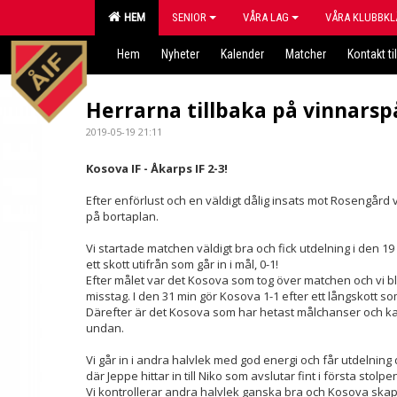
HEM
SENIOR
VÅRA LAG
VÅRA KLUBBKL
Hem
Nyheter
Kalender
Matcher
Kontakt til
Herrarna tillbaka på vinnarsp
2019-05-19 21:11
Kosova IF - Åkarps IF 2-3!
Efter enförlust och en väldigt dålig insats mot Rosengår
på bortaplan.
Vi startade matchen väldigt bra och fick utdelning i den 19
ett skott utifrån som går in i mål, 0-1!
Efter målet var det Kosova som tog över matchen och vi b
misstag. I den 31 min gör Kosova 1-1 efter ett långskott som
Därefter är det Kosova som har hetast målchanser och kan
undan.
Vi går in i andra halvlek med god energi och får utdelning di
där Jeppe hittar in till Niko som avslutar fint i första stolpe
Vi kontrollerar andra halvlek ganska bra och Kosova skap