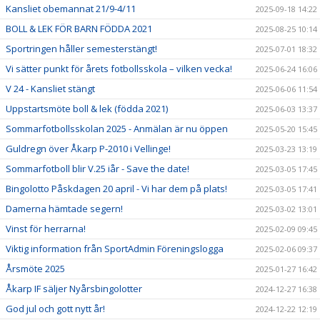
Kansliet obemannat 21/9-4/11
2025-09-18 14:22
BOLL & LEK FÖR BARN FÖDDA 2021
2025-08-25 10:14
Sportringen håller semesterstängt!
2025-07-01 18:32
Vi sätter punkt för årets fotbollsskola – vilken vecka!
2025-06-24 16:06
V 24 - Kansliet stängt
2025-06-06 11:54
Uppstartsmöte boll & lek (födda 2021)
2025-06-03 13:37
Sommarfotbollsskolan 2025 - Anmälan är nu öppen
2025-05-20 15:45
Guldregn över Åkarp P-2010 i Vellinge!
2025-03-23 13:19
Sommarfotboll blir V.25 iår - Save the date!
2025-03-05 17:45
Bingolotto Påskdagen 20 april - Vi har dem på plats!
2025-03-05 17:41
Damerna hämtade segern!
2025-03-02 13:01
Vinst för herrarna!
2025-02-09 09:45
Viktig information från SportAdmin Föreningslogga
2025-02-06 09:37
Årsmöte 2025
2025-01-27 16:42
Åkarp IF säljer Nyårsbingolotter
2024-12-27 16:38
God jul och gott nytt år!
2024-12-22 12:19