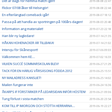
Det är dags för hemma match igen!
2019-08-08 22:47
Flickor 07/08 åker till Helsingör!
2019-08-08 22:44
En efterlängtad comeback igår!
2019-08-07 18:12
Passa på att handla av sportringen på 100års-dagen!
2019-08-03 20:48
Information ang materialet!
2019-07-23 22:18
Han blir ny lagledare!
2019-07-14 21:35
HÅKAN HOHENACKER ÄR TILLBAKA!
2019-07-14 21:02
Intervju för Skånesport!
2019-07-06 09:03
Välkommen hem KE....
2019-07-02 16:33
VILKEN SUCCÉ SOMMARSKOLAN BLEV!
2019-06-27 21:29
TACK FÖR EN HÄRLIG VÅRSÄSONG FÖDDA 2012
2019-06-25 15:51
NY MAILADRESS KANSLIET!
2019-06-25 14:02
Mailen fungerar inte
2019-06-24 16:36
ÅKARPS IF FÖRSTÄRKER PÅ LEDARSIDAN INFÖR HÖSTEN!
2019-06-21 09:06
Tung förlust i sista matchen
2019-06-20 23:54
KOM TILL IP IMORGON OCH STÖTTA HERRARNA....
2019-06-19 22:27