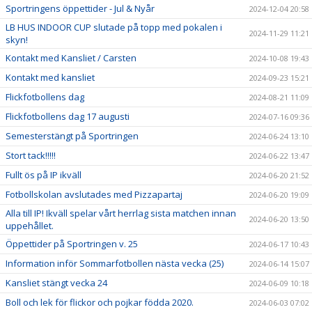
Sportringens öppettider - Jul & Nyår
2024-12-04 20:58
LB HUS INDOOR CUP slutade på topp med pokalen i
2024-11-29 11:21
skyn!
Kontakt med Kansliet / Carsten
2024-10-08 19:43
Kontakt med kansliet
2024-09-23 15:21
Flickfotbollens dag
2024-08-21 11:09
Flickfotbollens dag 17 augusti
2024-07-16 09:36
Semesterstängt på Sportringen
2024-06-24 13:10
Stort tack!!!!!
2024-06-22 13:47
Fullt ös på IP ikväll
2024-06-20 21:52
Fotbollskolan avslutades med Pizzapartaj
2024-06-20 19:09
Alla till IP! Ikväll spelar vårt herrlag sista matchen innan
2024-06-20 13:50
uppehållet.
Öppettider på Sportringen v. 25
2024-06-17 10:43
Information inför Sommarfotbollen nästa vecka (25)
2024-06-14 15:07
Kansliet stängt vecka 24
2024-06-09 10:18
Boll och lek för flickor och pojkar födda 2020.
2024-06-03 07:02