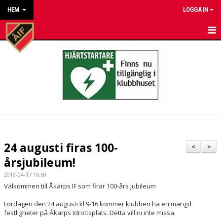
HEM
LOGGA IN
HEM
NYHETER
KALENDER
MATCHER
KONTAKT TILL VÅRA LAG
24 augusti firas 100-
<
>
KONTAKT ÅKARP IF
årsjubileum!
2019-04-17 16:50
OM FÖRENINGEN
Välkommen till Åkarps IF som firar 100-års jubileum
DOKUMENT
Lördagen den 24 augusti kl 9-16 kommer klubben ha en mängd
festligheter på Åkarps Idrottsplats. Detta vill ni inte missa.
BESTÄLL VÅRA KLUBBKLÄDER