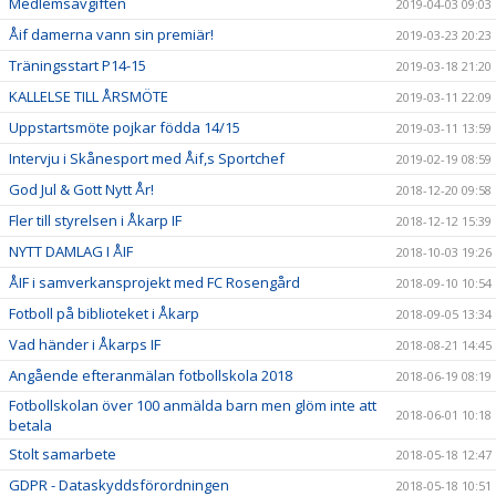
Medlemsavgiften
2019-04-03 09:03
Åif damerna vann sin premiär!
2019-03-23 20:23
Träningsstart P14-15
2019-03-18 21:20
KALLELSE TILL ÅRSMÖTE
2019-03-11 22:09
Uppstartsmöte pojkar födda 14/15
2019-03-11 13:59
Intervju i Skånesport med Åif,s Sportchef
2019-02-19 08:59
God Jul & Gott Nytt År!
2018-12-20 09:58
Fler till styrelsen i Åkarp IF
2018-12-12 15:39
NYTT DAMLAG I ÅIF
2018-10-03 19:26
ÅIF i samverkansprojekt med FC Rosengård
2018-09-10 10:54
Fotboll på biblioteket i Åkarp
2018-09-05 13:34
Vad händer i Åkarps IF
2018-08-21 14:45
Angående efteranmälan fotbollskola 2018
2018-06-19 08:19
Fotbollskolan över 100 anmälda barn men glöm inte att
2018-06-01 10:18
betala
Stolt samarbete
2018-05-18 12:47
GDPR - Dataskyddsförordningen
2018-05-18 10:51