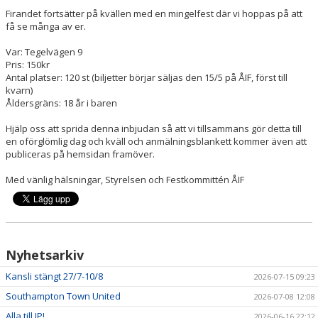
Firandet fortsätter på kvällen med en mingelfest där vi hoppas på att
få se många av er.
Var: Tegelvägen 9
Pris: 150kr
Antal platser: 120 st (biljetter börjar säljas den 15/5 på ÅIF, först till
kvarn)
Åldersgräns: 18 år i baren
Hjälp oss att sprida denna inbjudan så att vi tillsammans gör detta till
en oförglömlig dag och kväll och anmälningsblankett kommer även att
publiceras på hemsidan framöver.
Med vänlig hälsningar, Styrelsen och Festkommittén ÅIF
Nyhetsarkiv
Kansli stängt 27/7-10/8
2026-07-15 09:23
Southampton Town United
2026-07-08 12:08
Alla till IP!
2026-06-16 22:12