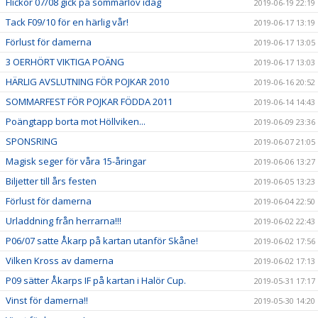
Flickor 07/08 gick på sommarlov idag
2019-06-19 22:19
Tack F09/10 för en härlig vår!
2019-06-17 13:19
Förlust för damerna
2019-06-17 13:05
3 OERHÖRT VIKTIGA POÄNG
2019-06-17 13:03
HÄRLIG AVSLUTNING FÖR POJKAR 2010
2019-06-16 20:52
SOMMARFEST FÖR POJKAR FÖDDA 2011
2019-06-14 14:43
Poängtapp borta mot Höllviken...
2019-06-09 23:36
SPONSRING
2019-06-07 21:05
Magisk seger för våra 15-åringar
2019-06-06 13:27
Biljetter till års festen
2019-06-05 13:23
Förlust för damerna
2019-06-04 22:50
Urladdning från herrarna!!!
2019-06-02 22:43
P06/07 satte Åkarp på kartan utanför Skåne!
2019-06-02 17:56
Vilken Kross av damerna
2019-06-02 17:13
P09 sätter Åkarps IF på kartan i Halör Cup.
2019-05-31 17:17
Vinst för damerna!!
2019-05-30 14:20