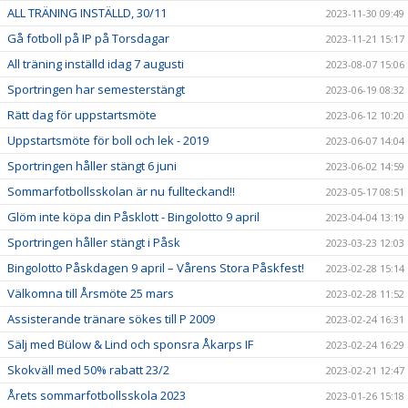
ALL TRÄNING INSTÄLLD, 30/11
2023-11-30 09:49
Gå fotboll på IP på Torsdagar
2023-11-21 15:17
All träning inställd idag 7 augusti
2023-08-07 15:06
Sportringen har semesterstängt
2023-06-19 08:32
Rätt dag för uppstartsmöte
2023-06-12 10:20
Uppstartsmöte för boll och lek - 2019
2023-06-07 14:04
Sportringen håller stängt 6 juni
2023-06-02 14:59
Sommarfotbollsskolan är nu fullteckand!!
2023-05-17 08:51
Glöm inte köpa din Påsklott - Bingolotto 9 april
2023-04-04 13:19
Sportringen håller stängt i Påsk
2023-03-23 12:03
Bingolotto Påskdagen 9 april – Vårens Stora Påskfest!
2023-02-28 15:14
Välkomna till Årsmöte 25 mars
2023-02-28 11:52
Assisterande tränare sökes till P 2009
2023-02-24 16:31
Sälj med Bülow & Lind och sponsra Åkarps IF
2023-02-24 16:29
Skokväll med 50% rabatt 23/2
2023-02-21 12:47
Årets sommarfotbollsskola 2023
2023-01-26 15:18