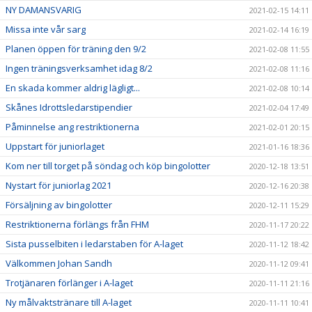
NY DAMANSVARIG
2021-02-15 14:11
Missa inte vår sarg
2021-02-14 16:19
Planen öppen för träning den 9/2
2021-02-08 11:55
Ingen träningsverksamhet idag 8/2
2021-02-08 11:16
En skada kommer aldrig lägligt...
2021-02-08 10:14
Skånes Idrottsledarstipendier
2021-02-04 17:49
Påminnelse ang restriktionerna
2021-02-01 20:15
Uppstart för juniorlaget
2021-01-16 18:36
Kom ner till torget på söndag och köp bingolotter
2020-12-18 13:51
Nystart för juniorlag 2021
2020-12-16 20:38
Försäljning av bingolotter
2020-12-11 15:29
Restriktionerna förlängs från FHM
2020-11-17 20:22
Sista pusselbiten i ledarstaben för A-laget
2020-11-12 18:42
Välkommen Johan Sandh
2020-11-12 09:41
Trotjänaren förlänger i A-laget
2020-11-11 21:16
Ny målvaktstränare till A-laget
2020-11-11 10:41