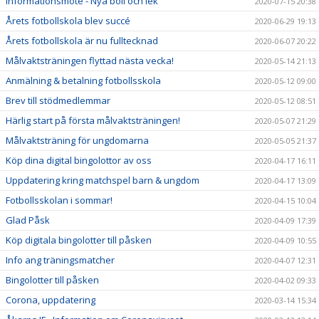
Informationsmöte - Nya boll och lek
2020-07-15 20:38
Årets fotbollskola blev succé
2020-06-29 19:13
Årets fotbollskola är nu fulltecknad
2020-06-07 20:22
Målvaktsträningen flyttad nästa vecka!
2020-05-14 21:13
Anmälning & betalning fotbollsskola
2020-05-12 09:00
Brev till stödmedlemmar
2020-05-12 08:51
Härlig start på första målvaktsträningen!
2020-05-07 21:29
Målvaktsträning för ungdomarna
2020-05-05 21:37
Köp dina digital bingolottor av oss
2020-04-17 16:11
Uppdatering kring matchspel barn & ungdom
2020-04-17 13:09
Fotbollsskolan i sommar!
2020-04-15 10:04
Glad Påsk
2020-04-09 17:39
Köp digitala bingolotter till påsken
2020-04-09 10:55
Info ang träningsmatcher
2020-04-07 12:31
Bingolotter till påsken
2020-04-02 09:33
Corona, uppdatering
2020-03-14 15:34