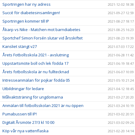
Sportringen har ny adress
2021-12-02 18:38
Succé för diabetesinsamlingen!
2021-09-27 12:59
Sportringen kommer till IP
2021-08-27 18:17
Åkarp vs Nike - Matchen mot barndiabetes
2021-08-25 16:23
Sportchef Simon Forsén slutar vid årsskiftet
2021-08-23 19:39
Kansliet stängt v27
2021-07-03 17:22
Årets Fotbollsskola 2021 - avslutning
2021-06-28 11:42
Uppstartsmöte boll och lek födda 17
2021-06-19 18:47
Årets fotbollsskola är nu fulltecknad
2021-06-07 10:09
Intresseanmälan för pojkar födda 05
2021-05-10 21:24
Utbildningar för ledare
2021-04-12 18:45
Målvaktsträning för ungdomarna
2021-03-27 20:20
Anmälan till fotbollsskolan 2021 är nu öppen
2021-03-24 10:19
Pumabussen till IP!
2021-03-02 20:51
Digitalt Årsmöte 27/3 kl 10 00
2021-03-02 09:26
Köp vår nya vattenflaska
2021-02-20 14:14