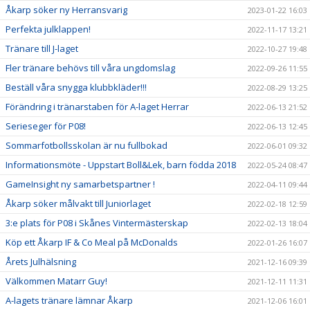
Åkarp söker ny Herransvarig
2023-01-22 16:03
Perfekta julklappen!
2022-11-17 13:21
Tränare till J-laget
2022-10-27 19:48
Fler tränare behövs till våra ungdomslag
2022-09-26 11:55
Beställ våra snygga klubbkläder!!!
2022-08-29 13:25
Förändring i tränarstaben för A-laget Herrar
2022-06-13 21:52
Serieseger för P08!
2022-06-13 12:45
Sommarfotbollsskolan är nu fullbokad
2022-06-01 09:32
Informationsmöte - Uppstart Boll&Lek, barn födda 2018
2022-05-24 08:47
GameInsight ny samarbetspartner !
2022-04-11 09:44
Åkarp söker målvakt till Juniorlaget
2022-02-18 12:59
3:e plats för P08 i Skånes Vintermästerskap
2022-02-13 18:04
Köp ett Åkarp IF & Co Meal på McDonalds
2022-01-26 16:07
Årets Julhälsning
2021-12-16 09:39
Välkommen Matarr Guy!
2021-12-11 11:31
A-lagets tränare lämnar Åkarp
2021-12-06 16:01