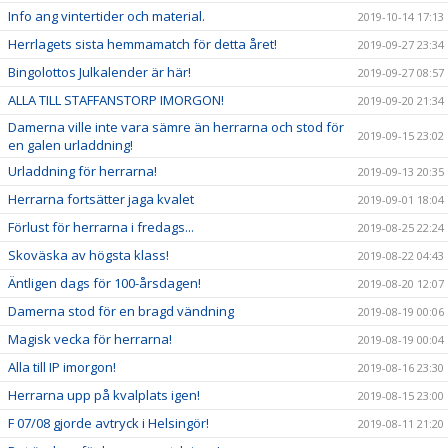
Info ang vintertider och material.
2019-10-14 17:13
Herrlagets sista hemmamatch för detta året!
2019-09-27 23:34
Bingolottos Julkalender är här!
2019-09-27 08:57
ALLA TILL STAFFANSTORP IMORGON!
2019-09-20 21:34
Damerna ville inte vara sämre än herrarna och stod för
2019-09-15 23:02
en galen urladdning!
Urladdning för herrarna!
2019-09-13 20:35
Herrarna fortsätter jaga kvalet
2019-09-01 18:04
Förlust för herrarna i fredags...
2019-08-25 22:24
Skoväska av högsta klass!
2019-08-22 04:43
Äntligen dags för 100-årsdagen!
2019-08-20 12:07
Damerna stod för en bragd vändning
2019-08-19 00:06
Magisk vecka för herrarna!
2019-08-19 00:04
Alla till IP imorgon!
2019-08-16 23:30
Herrarna upp på kvalplats igen!
2019-08-15 23:00
F 07/08 gjorde avtryck i Helsingör!
2019-08-11 21:20