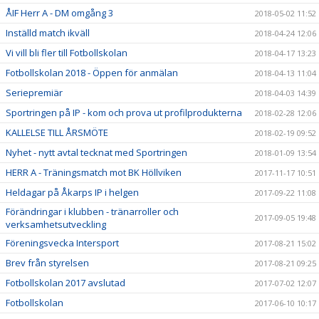
ÅIF Herr A - DM omgång 3
2018-05-02 11:52
Inställd match ikväll
2018-04-24 12:06
Vi vill bli fler till Fotbollskolan
2018-04-17 13:23
Fotbollskolan 2018 - Öppen för anmälan
2018-04-13 11:04
Seriepremiär
2018-04-03 14:39
Sportringen på IP - kom och prova ut profilprodukterna
2018-02-28 12:06
KALLELSE TILL ÅRSMÖTE
2018-02-19 09:52
Nyhet - nytt avtal tecknat med Sportringen
2018-01-09 13:54
HERR A - Träningsmatch mot BK Höllviken
2017-11-17 10:51
Heldagar på Åkarps IP i helgen
2017-09-22 11:08
Förändringar i klubben - tränarroller och
2017-09-05 19:48
verksamhetsutveckling
Föreningsvecka Intersport
2017-08-21 15:02
Brev från styrelsen
2017-08-21 09:25
Fotbollskolan 2017 avslutad
2017-07-02 12:07
Fotbollskolan
2017-06-10 10:17