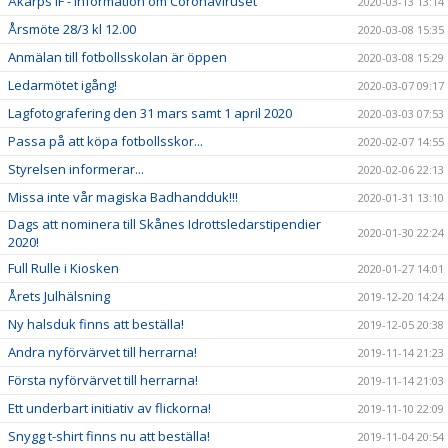
Åkarps IF - Information om Coronaviruset
2020-03-13 13:14
Årsmöte 28/3 kl 12.00
2020-03-08 15:35
Anmälan till fotbollsskolan är öppen
2020-03-08 15:29
Ledarmötet igång!
2020-03-07 09:17
Lagfotografering den 31 mars samt 1 april 2020
2020-03-03 07:53
Passa på att köpa fotbollsskor...
2020-02-07 14:55
Styrelsen informerar...
2020-02-06 22:13
Missa inte vår magiska Badhandduk!!!
2020-01-31 13:10
Dags att nominera till Skånes Idrottsledarstipendier
2020-01-30 22:24
2020!
Full Rulle i Kiosken
2020-01-27 14:01
Årets Julhälsning
2019-12-20 14:24
Ny halsduk finns att beställa!
2019-12-05 20:38
Andra nyförvärvet till herrarna!
2019-11-14 21:23
Första nyförvärvet till herrarna!
2019-11-14 21:03
Ett underbart initiativ av flickorna!
2019-11-10 22:09
Snygg t-shirt finns nu att beställa!
2019-11-04 20:54