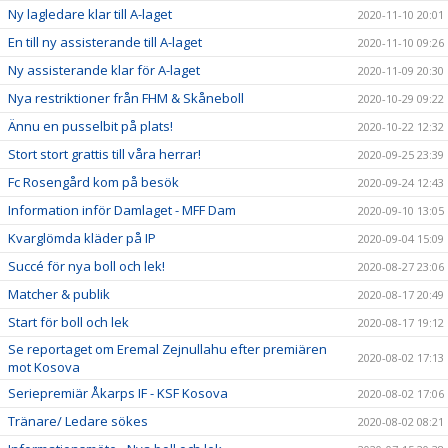
Ny lagledare klar till A-laget
2020-11-10 20:01
En till ny assisterande till A-laget
2020-11-10 09:26
Ny assisterande klar för A-laget
2020-11-09 20:30
Nya restriktioner från FHM & Skåneboll
2020-10-29 09:22
Ännu en pusselbit på plats!
2020-10-22 12:32
Stort stort grattis till våra herrar!
2020-09-25 23:39
Fc Rosengård kom på besök
2020-09-24 12:43
Information inför Damlaget - MFF Dam
2020-09-10 13:05
Kvarglömda kläder på IP
2020-09-04 15:09
Succé för nya boll och lek!
2020-08-27 23:06
Matcher & publik
2020-08-17 20:49
Start för boll och lek
2020-08-17 19:12
Se reportaget om Eremal Zejnullahu efter premiären
2020-08-02 17:13
mot Kosova
Seriepremiär Åkarps IF - KSF Kosova
2020-08-02 17:06
Tränare/ Ledare sökes
2020-08-02 08:21