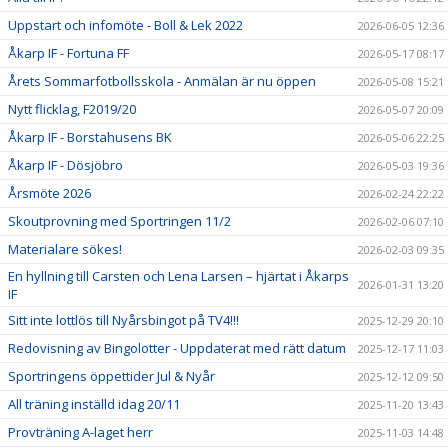
Uppstart och infomöte - Boll & Lek 2022
2026-06-05 12:36
Åkarp IF - Fortuna FF
2026-05-17 08:17
Årets Sommarfotbollsskola - Anmälan är nu öppen
2026-05-08 15:21
Nytt flicklag, F2019/20
2026-05-07 20:09
Åkarp IF - Borstahusens BK
2026-05-06 22:25
Åkarp IF - Dösjöbro
2026-05-03 19:36
Årsmöte 2026
2026-02-24 22:22
Skoutprovning med Sportringen 11/2
2026-02-06 07:10
Materialare sökes!
2026-02-03 09:35
En hyllning till Carsten och Lena Larsen – hjärtat i Åkarps
2026-01-31 13:20
IF
Sitt inte lottlös till Nyårsbingot på TV4!!!
2025-12-29 20:10
Redovisning av Bingolotter - Uppdaterat med rätt datum
2025-12-17 11:03
Sportringens öppettider Jul & Nyår
2025-12-12 09:50
All träning inställd idag 20/11
2025-11-20 13:43
Provträning A-laget herr
2025-11-03 14:48