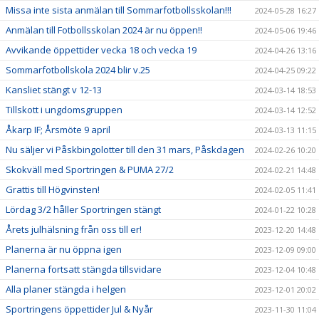
Missa inte sista anmälan till Sommarfotbollsskolan!!!
2024-05-28 16:27
Anmälan till Fotbollsskolan 2024 är nu öppen!!
2024-05-06 19:46
Avvikande öppettider vecka 18 och vecka 19
2024-04-26 13:16
Sommarfotbollskola 2024 blir v.25
2024-04-25 09:22
Kansliet stängt v 12-13
2024-03-14 18:53
Tillskott i ungdomsgruppen
2024-03-14 12:52
Åkarp IF; Årsmöte 9 april
2024-03-13 11:15
Nu säljer vi Påskbingolotter till den 31 mars, Påskdagen
2024-02-26 10:20
Skokväll med Sportringen & PUMA 27/2
2024-02-21 14:48
Grattis till Högvinsten!
2024-02-05 11:41
Lördag 3/2 håller Sportringen stängt
2024-01-22 10:28
Årets julhälsning från oss till er!
2023-12-20 14:48
Planerna är nu öppna igen
2023-12-09 09:00
Planerna fortsatt stängda tillsvidare
2023-12-04 10:48
Alla planer stängda i helgen
2023-12-01 20:02
Sportringens öppettider Jul & Nyår
2023-11-30 11:04