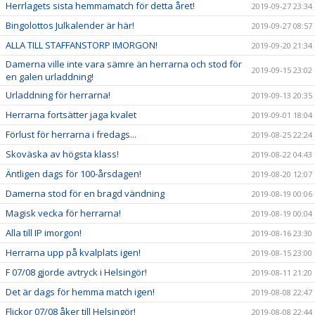
Herrlagets sista hemmamatch för detta året!
2019-09-27 23:34
Bingolottos Julkalender är här!
2019-09-27 08:57
ALLA TILL STAFFANSTORP IMORGON!
2019-09-20 21:34
Damerna ville inte vara sämre än herrarna och stod för
2019-09-15 23:02
en galen urladdning!
Urladdning för herrarna!
2019-09-13 20:35
Herrarna fortsätter jaga kvalet
2019-09-01 18:04
Förlust för herrarna i fredags...
2019-08-25 22:24
Skoväska av högsta klass!
2019-08-22 04:43
Äntligen dags för 100-årsdagen!
2019-08-20 12:07
Damerna stod för en bragd vändning
2019-08-19 00:06
Magisk vecka för herrarna!
2019-08-19 00:04
Alla till IP imorgon!
2019-08-16 23:30
Herrarna upp på kvalplats igen!
2019-08-15 23:00
F 07/08 gjorde avtryck i Helsingör!
2019-08-11 21:20
Det är dags för hemma match igen!
2019-08-08 22:47
Flickor 07/08 åker till Helsingör!
2019-08-08 22:44