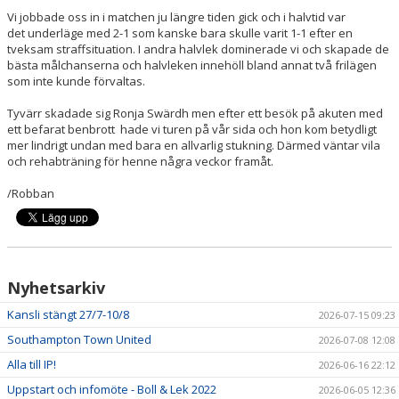
Vi jobbade oss in i matchen ju längre tiden gick och i halvtid var
det underläge med 2-1 som kanske bara skulle varit 1-1 efter en
tveksam straffsituation. I andra halvlek dominerade vi och skapade de
bästa målchanserna och halvleken innehöll bland annat två frilägen
som inte kunde förvaltas.
Tyvärr skadade sig Ronja Swärdh men efter ett besök på akuten med
ett befarat benbrott hade vi turen på vår sida och hon kom betydligt
mer lindrigt undan med bara en allvarlig stukning. Därmed väntar vila
och rehabträning för henne några veckor framåt.
/Robban
Nyhetsarkiv
Kansli stängt 27/7-10/8
2026-07-15 09:23
Southampton Town United
2026-07-08 12:08
Alla till IP!
2026-06-16 22:12
Uppstart och infomöte - Boll & Lek 2022
2026-06-05 12:36