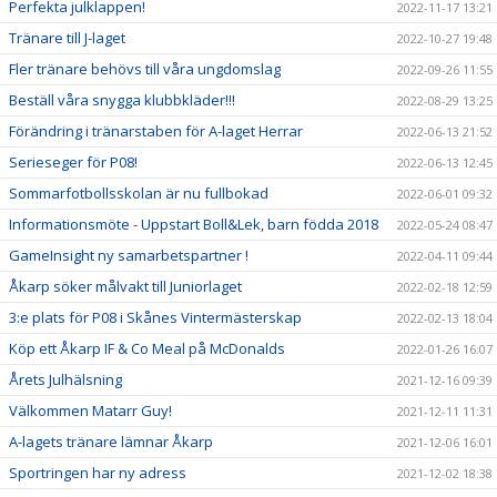
Perfekta julklappen!
2022-11-17 13:21
Tränare till J-laget
2022-10-27 19:48
Fler tränare behövs till våra ungdomslag
2022-09-26 11:55
Beställ våra snygga klubbkläder!!!
2022-08-29 13:25
Förändring i tränarstaben för A-laget Herrar
2022-06-13 21:52
Serieseger för P08!
2022-06-13 12:45
Sommarfotbollsskolan är nu fullbokad
2022-06-01 09:32
Informationsmöte - Uppstart Boll&Lek, barn födda 2018
2022-05-24 08:47
GameInsight ny samarbetspartner !
2022-04-11 09:44
Åkarp söker målvakt till Juniorlaget
2022-02-18 12:59
3:e plats för P08 i Skånes Vintermästerskap
2022-02-13 18:04
Köp ett Åkarp IF & Co Meal på McDonalds
2022-01-26 16:07
Årets Julhälsning
2021-12-16 09:39
Välkommen Matarr Guy!
2021-12-11 11:31
A-lagets tränare lämnar Åkarp
2021-12-06 16:01
Sportringen har ny adress
2021-12-02 18:38