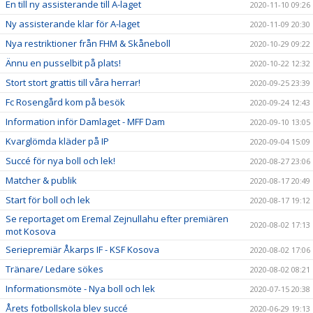
En till ny assisterande till A-laget
2020-11-10 09:26
Ny assisterande klar för A-laget
2020-11-09 20:30
Nya restriktioner från FHM & Skåneboll
2020-10-29 09:22
Ännu en pusselbit på plats!
2020-10-22 12:32
Stort stort grattis till våra herrar!
2020-09-25 23:39
Fc Rosengård kom på besök
2020-09-24 12:43
Information inför Damlaget - MFF Dam
2020-09-10 13:05
Kvarglömda kläder på IP
2020-09-04 15:09
Succé för nya boll och lek!
2020-08-27 23:06
Matcher & publik
2020-08-17 20:49
Start för boll och lek
2020-08-17 19:12
Se reportaget om Eremal Zejnullahu efter premiären
2020-08-02 17:13
mot Kosova
Seriepremiär Åkarps IF - KSF Kosova
2020-08-02 17:06
Tränare/ Ledare sökes
2020-08-02 08:21
Informationsmöte - Nya boll och lek
2020-07-15 20:38
Årets fotbollskola blev succé
2020-06-29 19:13