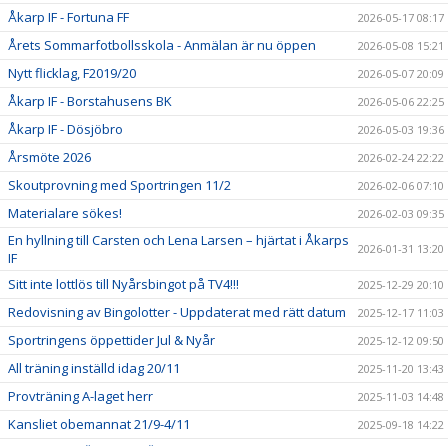
Åkarp IF - Fortuna FF
2026-05-17 08:17
Årets Sommarfotbollsskola - Anmälan är nu öppen
2026-05-08 15:21
Nytt flicklag, F2019/20
2026-05-07 20:09
Åkarp IF - Borstahusens BK
2026-05-06 22:25
Åkarp IF - Dösjöbro
2026-05-03 19:36
Årsmöte 2026
2026-02-24 22:22
Skoutprovning med Sportringen 11/2
2026-02-06 07:10
Materialare sökes!
2026-02-03 09:35
En hyllning till Carsten och Lena Larsen – hjärtat i Åkarps
2026-01-31 13:20
IF
Sitt inte lottlös till Nyårsbingot på TV4!!!
2025-12-29 20:10
Redovisning av Bingolotter - Uppdaterat med rätt datum
2025-12-17 11:03
Sportringens öppettider Jul & Nyår
2025-12-12 09:50
All träning inställd idag 20/11
2025-11-20 13:43
Provträning A-laget herr
2025-11-03 14:48
Kansliet obemannat 21/9-4/11
2025-09-18 14:22