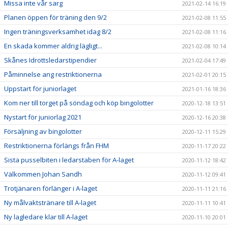
Missa inte vår sarg
2021-02-14 16:19
Planen öppen för träning den 9/2
2021-02-08 11:55
Ingen träningsverksamhet idag 8/2
2021-02-08 11:16
En skada kommer aldrig lägligt...
2021-02-08 10:14
Skånes Idrottsledarstipendier
2021-02-04 17:49
Påminnelse ang restriktionerna
2021-02-01 20:15
Uppstart för juniorlaget
2021-01-16 18:36
Kom ner till torget på söndag och köp bingolotter
2020-12-18 13:51
Nystart för juniorlag 2021
2020-12-16 20:38
Försäljning av bingolotter
2020-12-11 15:29
Restriktionerna förlängs från FHM
2020-11-17 20:22
Sista pusselbiten i ledarstaben för A-laget
2020-11-12 18:42
Välkommen Johan Sandh
2020-11-12 09:41
Trotjänaren förlänger i A-laget
2020-11-11 21:16
Ny målvaktstränare till A-laget
2020-11-11 10:41
Ny lagledare klar till A-laget
2020-11-10 20:01