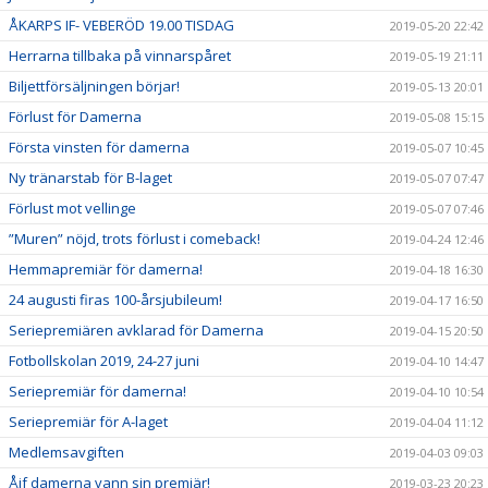
ÅKARPS IF- VEBERÖD 19.00 TISDAG
2019-05-20 22:42
Herrarna tillbaka på vinnarspåret
2019-05-19 21:11
Biljettförsäljningen börjar!
2019-05-13 20:01
Förlust för Damerna
2019-05-08 15:15
Första vinsten för damerna
2019-05-07 10:45
Ny tränarstab för B-laget
2019-05-07 07:47
Förlust mot vellinge
2019-05-07 07:46
”Muren” nöjd, trots förlust i comeback!
2019-04-24 12:46
Hemmapremiär för damerna!
2019-04-18 16:30
24 augusti firas 100-årsjubileum!
2019-04-17 16:50
Seriepremiären avklarad för Damerna
2019-04-15 20:50
Fotbollskolan 2019, 24-27 juni
2019-04-10 14:47
Seriepremiär för damerna!
2019-04-10 10:54
Seriepremiär för A-laget
2019-04-04 11:12
Medlemsavgiften
2019-04-03 09:03
Åif damerna vann sin premiär!
2019-03-23 20:23