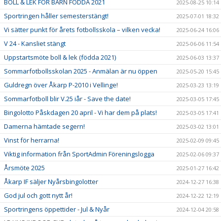
BOLL & LEK FÖR BARN FÖDDA 2021
2025-08-25 10:14
Sportringen håller semesterstängt!
2025-07-01 18:32
Vi sätter punkt för årets fotbollsskola – vilken vecka!
2025-06-24 16:06
V 24 - Kansliet stängt
2025-06-06 11:54
Uppstartsmöte boll & lek (födda 2021)
2025-06-03 13:37
Sommarfotbollsskolan 2025 - Anmälan är nu öppen
2025-05-20 15:45
Guldregn över Åkarp P-2010 i Vellinge!
2025-03-23 13:19
Sommarfotboll blir V.25 iår - Save the date!
2025-03-05 17:45
Bingolotto Påskdagen 20 april - Vi har dem på plats!
2025-03-05 17:41
Damerna hämtade segern!
2025-03-02 13:01
Vinst för herrarna!
2025-02-09 09:45
Viktig information från SportAdmin Föreningslogga
2025-02-06 09:37
Årsmöte 2025
2025-01-27 16:42
Åkarp IF säljer Nyårsbingolotter
2024-12-27 16:38
God jul och gott nytt år!
2024-12-22 12:19
Sportringens öppettider - Jul & Nyår
2024-12-04 20:58