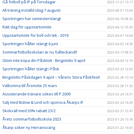
Gå fotboll på IP på Torsdagar
2023-11-21 15:17
All träning inställd idag 7 augusti
2023-08-07 15:06
Sportringen har semesterstängt
2023-06-19 08:32
Rätt dag för uppstartsmöte
2023-06-12 10:20
Uppstartsmöte för boll och lek - 2019
2023-06-07 14:04
Sportringen håller stängt 6 juni
2023-06-02 14:59
Sommarfotbollsskolan är nu fullteckand!!
2023-05-17 08:51
Glöm inte köpa din Påsklott - Bingolotto 9 april
2023-04-04 13:19
Sportringen håller stängt i Påsk
2023-03-23 12:03
Bingolotto Påskdagen 9 april – Vårens Stora Påskfest!
2023-02-28 15:14
Välkomna till Årsmöte 25 mars
2023-02-28 11:52
Assisterande tränare sökes till P 2009
2023-02-24 16:31
Sälj med Bülow & Lind och sponsra Åkarps IF
2023-02-24 16:29
Skokväll med 50% rabatt 23/2
2023-02-21 12:47
Årets sommarfotbollsskola 2023
2023-01-26 15:18
Åkarp söker ny Herransvarig
2023-01-22 16:03