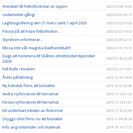
Anmälan till fotbollsskolan är öppen
2020-03-08 15:29
Ledarmötet igång!
2020-03-07 09:17
Lagfotografering den 31 mars samt 1 april 2020
2020-03-03 07:53
Passa på att köpa fotbollsskor...
2020-02-07 14:55
Styrelsen informerar...
2020-02-06 22:13
Missa inte vår magiska Badhandduk!!!
2020-01-31 13:10
Dags att nominera till Skånes Idrottsledarstipendier
2020-01-30 22:24
2020!
Full Rulle i Kiosken
2020-01-27 14:01
Årets Julhälsning
2019-12-20 14:24
Ny halsduk finns att beställa!
2019-12-05 20:38
Andra nyförvärvet till herrarna!
2019-11-14 21:23
Första nyförvärvet till herrarna!
2019-11-14 21:03
Ett underbart initiativ av flickorna!
2019-11-10 22:09
Snygg t-shirt finns nu att beställa!
2019-11-04 20:54
Info ang vintertider och material.
2019-10-14 17:13