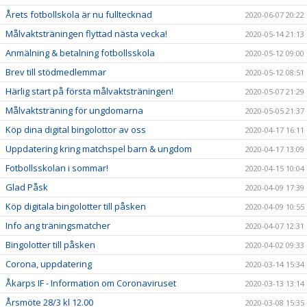
Årets fotbollskola är nu fulltecknad
2020-06-07 20:22
Målvaktsträningen flyttad nästa vecka!
2020-05-14 21:13
Anmälning & betalning fotbollsskola
2020-05-12 09:00
Brev till stödmedlemmar
2020-05-12 08:51
Härlig start på första målvaktsträningen!
2020-05-07 21:29
Målvaktsträning för ungdomarna
2020-05-05 21:37
Köp dina digital bingolottor av oss
2020-04-17 16:11
Uppdatering kring matchspel barn & ungdom
2020-04-17 13:09
Fotbollsskolan i sommar!
2020-04-15 10:04
Glad Påsk
2020-04-09 17:39
Köp digitala bingolotter till påsken
2020-04-09 10:55
Info ang träningsmatcher
2020-04-07 12:31
Bingolotter till påsken
2020-04-02 09:33
Corona, uppdatering
2020-03-14 15:34
Åkarps IF - Information om Coronaviruset
2020-03-13 13:14
Årsmöte 28/3 kl 12.00
2020-03-08 15:35