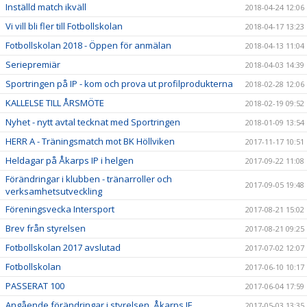
Inställd match ikväll
2018-04-24 12:06
Vi vill bli fler till Fotbollskolan
2018-04-17 13:23
Fotbollskolan 2018 - Öppen för anmälan
2018-04-13 11:04
Seriepremiär
2018-04-03 14:39
Sportringen på IP - kom och prova ut profilprodukterna
2018-02-28 12:06
KALLELSE TILL ÅRSMÖTE
2018-02-19 09:52
Nyhet - nytt avtal tecknat med Sportringen
2018-01-09 13:54
HERR A - Träningsmatch mot BK Höllviken
2017-11-17 10:51
Heldagar på Åkarps IP i helgen
2017-09-22 11:08
Förändringar i klubben - tränarroller och
2017-09-05 19:48
verksamhetsutveckling
Föreningsvecka Intersport
2017-08-21 15:02
Brev från styrelsen
2017-08-21 09:25
Fotbollskolan 2017 avslutad
2017-07-02 12:07
Fotbollskolan
2017-06-10 10:17
PASSERAT 100
2017-06-04 17:59
Angående förändringar i styrelsen, Åkarps IF
2017-05-03 13:35