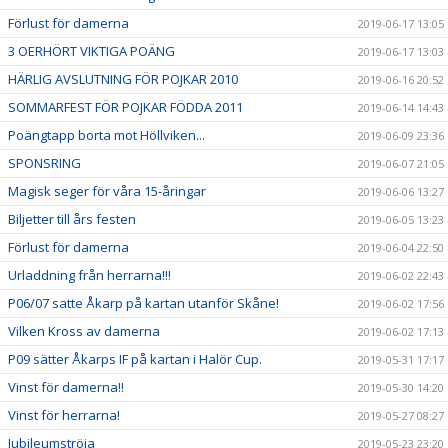
Förlust för damerna
2019-06-17 13:05
3 OERHÖRT VIKTIGA POÄNG
2019-06-17 13:03
HÄRLIG AVSLUTNING FÖR POJKAR 2010
2019-06-16 20:52
SOMMARFEST FÖR POJKAR FÖDDA 2011
2019-06-14 14:43
Poängtapp borta mot Höllviken...
2019-06-09 23:36
SPONSRING
2019-06-07 21:05
Magisk seger för våra 15-åringar
2019-06-06 13:27
Biljetter till års festen
2019-06-05 13:23
Förlust för damerna
2019-06-04 22:50
Urladdning från herrarna!!!
2019-06-02 22:43
P06/07 satte Åkarp på kartan utanför Skåne!
2019-06-02 17:56
Vilken Kross av damerna
2019-06-02 17:13
P09 sätter Åkarps IF på kartan i Halör Cup.
2019-05-31 17:17
Vinst för damerna!!
2019-05-30 14:20
Vinst för herrarna!
2019-05-27 08:27
Jubileumströja
2019-05-23 23:20