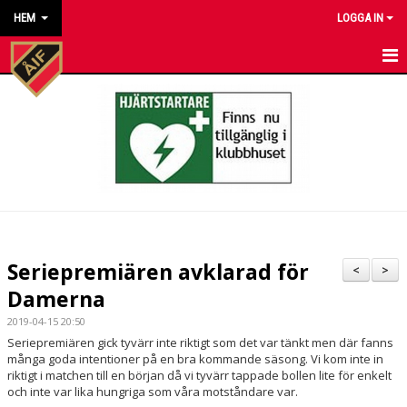
HEM
LOGGA IN
HEM
NYHETER
KALENDER
MATCHER
KONTAKT TILL VÅRA LAG
Seriepremiären avklarad för
<
>
KONTAKT ÅKARP IF
Damerna
2019-04-15 20:50
OM FÖRENINGEN
Seriepremiären gick tyvärr inte riktigt som det var tänkt men där fanns
många goda intentioner på en bra kommande säsong. Vi kom inte in
DOKUMENT
riktigt i matchen till en början då vi tyvärr tappade bollen lite för enkelt
och inte var lika hungriga som våra motståndare var.
BESTÄLL VÅRA KLUBBKLÄDER