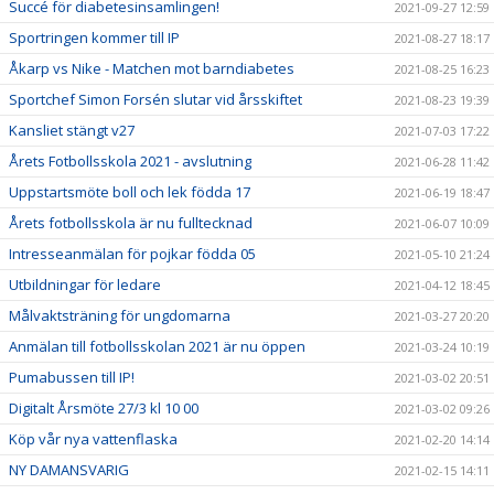
Succé för diabetesinsamlingen!
2021-09-27 12:59
Sportringen kommer till IP
2021-08-27 18:17
Åkarp vs Nike - Matchen mot barndiabetes
2021-08-25 16:23
Sportchef Simon Forsén slutar vid årsskiftet
2021-08-23 19:39
Kansliet stängt v27
2021-07-03 17:22
Årets Fotbollsskola 2021 - avslutning
2021-06-28 11:42
Uppstartsmöte boll och lek födda 17
2021-06-19 18:47
Årets fotbollsskola är nu fulltecknad
2021-06-07 10:09
Intresseanmälan för pojkar födda 05
2021-05-10 21:24
Utbildningar för ledare
2021-04-12 18:45
Målvaktsträning för ungdomarna
2021-03-27 20:20
Anmälan till fotbollsskolan 2021 är nu öppen
2021-03-24 10:19
Pumabussen till IP!
2021-03-02 20:51
Digitalt Årsmöte 27/3 kl 10 00
2021-03-02 09:26
Köp vår nya vattenflaska
2021-02-20 14:14
NY DAMANSVARIG
2021-02-15 14:11