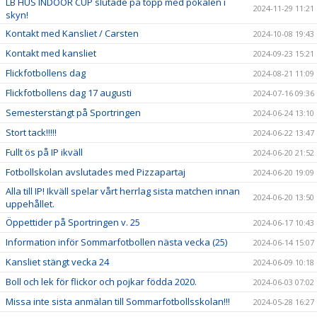
LB HUS INDOOR CUP slutade på topp med pokalen i
2024-11-29 11:21
skyn!
Kontakt med Kansliet / Carsten
2024-10-08 19:43
Kontakt med kansliet
2024-09-23 15:21
Flickfotbollens dag
2024-08-21 11:09
Flickfotbollens dag 17 augusti
2024-07-16 09:36
Semesterstängt på Sportringen
2024-06-24 13:10
Stort tack!!!!!
2024-06-22 13:47
Fullt ös på IP ikväll
2024-06-20 21:52
Fotbollskolan avslutades med Pizzapartaj
2024-06-20 19:09
Alla till IP! Ikväll spelar vårt herrlag sista matchen innan
2024-06-20 13:50
uppehållet.
Öppettider på Sportringen v. 25
2024-06-17 10:43
Information inför Sommarfotbollen nästa vecka (25)
2024-06-14 15:07
Kansliet stängt vecka 24
2024-06-09 10:18
Boll och lek för flickor och pojkar födda 2020.
2024-06-03 07:02
Missa inte sista anmälan till Sommarfotbollsskolan!!!
2024-05-28 16:27