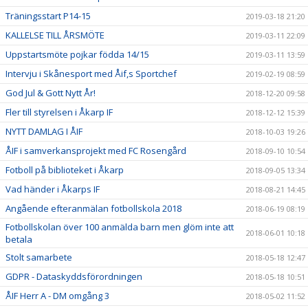
Träningsstart P14-15
2019-03-18 21:20
KALLELSE TILL ÅRSMÖTE
2019-03-11 22:09
Uppstartsmöte pojkar födda 14/15
2019-03-11 13:59
Intervju i Skånesport med Åif,s Sportchef
2019-02-19 08:59
God Jul & Gott Nytt År!
2018-12-20 09:58
Fler till styrelsen i Åkarp IF
2018-12-12 15:39
NYTT DAMLAG I ÅIF
2018-10-03 19:26
ÅIF i samverkansprojekt med FC Rosengård
2018-09-10 10:54
Fotboll på biblioteket i Åkarp
2018-09-05 13:34
Vad händer i Åkarps IF
2018-08-21 14:45
Angående efteranmälan fotbollskola 2018
2018-06-19 08:19
Fotbollskolan över 100 anmälda barn men glöm inte att
2018-06-01 10:18
betala
Stolt samarbete
2018-05-18 12:47
GDPR - Dataskyddsförordningen
2018-05-18 10:51
ÅIF Herr A - DM omgång 3
2018-05-02 11:52