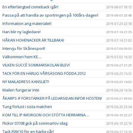
En efterlängtad comeback igår!
2019-08-07 18:12
Passa på att handla av sportringen på 100års-dagen!
2019-08-03 20:48
Information ang materialet!
2019-07-23 22:18
Han blir ny lagledare!
2019-07-14 21:35
HÅKAN HOHENACKER ÄR TILLBAKA!
2019-07-14 21:02
Intervju för Skånesport!
2019-07-06 09:03
Välkommen hem KE....
2019-07-02 16:33
VILKEN SUCCÉ SOMMARSKOLAN BLEV!
2019-06-27 21:29
TACK FÖR EN HÄRLIG VÅRSÄSONG FÖDDA 2012
2019-06-25 15:51
NY MAILADRESS KANSLIET!
2019-06-25 14:02
Mailen fungerar inte
2019-06-24 16:36
ÅKARPS IF FÖRSTÄRKER PÅ LEDARSIDAN INFÖR HÖSTEN!
2019-06-21 09:06
Tung förlust i sista matchen
2019-06-20 23:54
KOM TILL IP IMORGON OCH STÖTTA HERRARNA....
2019-06-19 22:27
Flickor 07/08 gick på sommarlov idag
2019-06-19 22:19
Tack F09/10 för en härlig vår!
2019-06-17 13:19